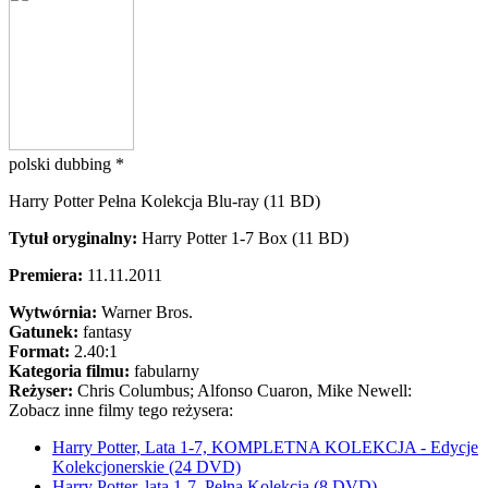
polski dubbing *
Harry Potter Pełna Kolekcja Blu-ray (11 BD)
Tytuł oryginalny:
Harry Potter 1-7 Box (11 BD)
Premiera:
11.11.2011
Wytwórnia:
Warner Bros.
Gatunek:
fantasy
Format:
2.40:1
Kategoria filmu:
fabularny
Reżyser:
Chris Columbus; Alfonso Cuaron, Mike Newell:
Zobacz inne filmy tego reżysera:
Harry Potter, Lata 1-7, KOMPLETNA KOLEKCJA - Edycje
Kolekcjonerskie (24 DVD)
Harry Potter, lata 1-7. Pełna Kolekcja (8 DVD)