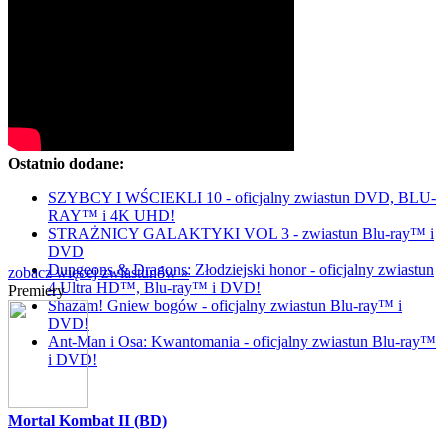
Ostatnio dodane:
SZYBCY I WŚCIEKLI 10 - oficjalny zwiastun DVD, BLU-
RAY™ i 4K UHD!
STRAŻNICY GALAKTYKI VOL 3 - zwiastun Blu-ray™ i
DVD
Dungeons & Dragons: Złodziejski honor - oficjalny zwiastun
zobacz więcej zwiastunów »
4 Ultra HD™, Blu-ray™ i DVD!
Premiery
Shazam! Gniew bogów - oficjalny zwiastun Blu-ray™ i
DVD!
Ant-Man i Osa: Kwantomania - oficjalny zwiastun Blu-ray™
i DVD!
Mortal Kombat II (BD)