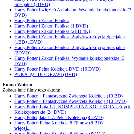
Specjalna (2DVD)
Harry Potter i więzień Azkabanu: Wydanie kolekcjonerskie (3
DVD)
Harry Potter i Zakon Feniksa
Harry Potter i Zakon Feniksa (1 DVD)
Harry Potter i Zakon Feniksa (2BD 4K)
Harry Potter i Zakon Feniksa. 2-płytowa Edycja Specjalna
(1BD+1DVD)
Harry Potter i Zakon Feniksa. 2-płytowa Edycja Specjalna
(2DVD)
Harry Potter i Zakon Feniksa: Wydanie kolekcjonerskie (3
DVD)
Harry Potter Pełna Kolekcja DVD (16 DVD)
PUKAJĄC DO DRZWI (DVD)
Emma Watson
Zobacz inne filmy tego aktora:
Harry Potter + Fantastyczne Zwierzęta Kolekcja (10 BD)
Harry Potter + Fantastyczne Zwierzęta Kolekcja (10 DVD)
Harry Potter, Lata 1-7, KOMPLETNA KOLEKCJA - Edycje
Kolekcjonerskie (24 DVD)
Harry Potter, lata 1-7. Pełna Kolekcja (8 DVD)
Harry Potter. Pełna Kolekcja 8 Filmów (8 BD)
więcej...
Harry Potter. Pełna Kolekcja 8 Filmów (8DVD)