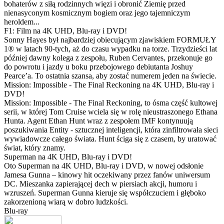
bohaterów z siłą rodzinnych więzi i obronić Ziemię przed
nienasyconym kosmicznym bogiem oraz jego tajemniczym
heroldem...
F1: Film na 4K UHD, Blu-ray i DVD!
Sonny Hayes był najbardziej obiecującym zjawiskiem FORMUŁY
1® w latach 90-tych, aż do czasu wypadku na torze. Trzydzieści lat
później dawny kolega z zespołu, Ruben Cervantes, przekonuje go
do powrotu i jazdy u boku przebojowego debiutanta Joshuy
Pearce’a. To ostatnia szansa, aby zostać numerem jeden na świecie.
Mission: Impossible - The Final Reckoning na 4K UHD, Blu-ray i
DVD!
Mission: Impossible - The Final Reckoning, to ósma część kultowej
serii, w której Tom Cruise wciela się w rolę nieustraszonego Ethana
Hunta. Agent Ethan Hunt wraz z zespołem IMF kontynuują
poszukiwania Entity - sztucznej inteligencji, która zinfiltrowała sieci
wywiadowcze całego świata. Hunt ściga się z czasem, by uratować
świat, który znamy.
Superman na 4K UHD, Blu-ray i DVD!
Oto Superman na 4K UHD, Blu-ray i DVD, w nowej odsłonie
Jamesa Gunna – kinowy hit oczekiwany przez fanów uniwersum
DC. Mieszanka zapierającej dech w piersiach akcji, humoru i
wzruszeń. Superman Gunna kieruje się współczuciem i głęboko
zakorzenioną wiarą w dobro ludzkości.
Blu-ray