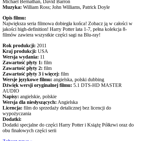
Michael Bernathan, David Barron
Muzyka:
William Ross; John Williams, Patrick Doyle
Opis filmu:
Największa seria filmowa dobiegła końca! Zobacz ją w całości w
jakości high-definition! Harry Potter lata 1-7, pełna kolekcja 8-
filmów zawiera wszystkie części sagi na Blu-ray!
Rok produkcji:
2011
Kraj produkcji:
USA
Wersja wydania:
11
Zawartość płyty 1:
film
Zawartość płyty 2:
film
Zawartość płyty 3 i więcej:
film
Wersje językowe filmu:
angielska, polski dubbing
Dźwięk wersji oryginalnej filmu:
5.1 DTS-HD MASTER
AUDIO
Napisy:
angielskie, polskie
Wersja dla niesłyszących:
Angielska
Licencja:
film do sprzedaży detalicznej bez licencji do
wypożyczania
Dodatki:
Dodatki specjalne do części Harry Potter i Książę Półkrwi oraz do
obu finałowych części serii