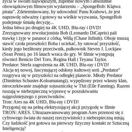
życia w swoim największym, zupełnie nowym i absolutnie
obowiązkowym filmowym wydarzeniu – „SpongeBob: Klątwa
pirata”. Zdeterminowany, by udowodnić Panu Krabowi, że jest
naprawdę odważny i gotowy na wielkie wyzwania, SpongeBob
podejmuje śmiałą decyzję...
Jedna bitwa po drugiej na 4K UHD, Blu-ray i DVD!
Zrezygnowany rewolucjonista Bob (Leonardo DiCaprio) pali
trawkę i żyje w paranoi z córką, Willą (Chase Infiniti). Oboje muszą
stawić czoła przeszłości Boba i uciekać, by ratować przyszłość,
kiedy jego bezlitosny przeciwnik, pułkownik Steven J. Lockjaw
(Sean Penn), po 16 latach wraca do gry. W filmie występują
również Benicio Del Toro, Regina Hall i Teyana Taylor.
Predator: Strefa zagrożenia na 4K UHD, Blu-ray i DVD!
Akcja tej nowej, fascynującej odsłony kultowej serii „Predator”
rozgrywa się w przyszłości na odległej planecie. Młody Predator
(Dimitrius Schuster-Koloamatangi), wypędzony przez własny klan,
nieoczekiwanie znajduje sojuszniczkę w Thii (Elle Fanning). Razem
ruszają w niebezpieczną wyprawę w poszukiwaniu
najgroźniejszego z przeciwników.
Tron: Ares na 4K UHD, Blu-ray i DVD!
Przygotuj się na pełną elektryzującej akcji przygodę w filmie
TRON: ARES. Ultrazaawansowany program Ares przenosi się z
cyfrowego świata do naszej rzeczywistości z niebezpieczną misją.
Czy ludzkość jest gotowa na pierwszy fizyczny kontakt ze Sztuczną
Inteligencją?