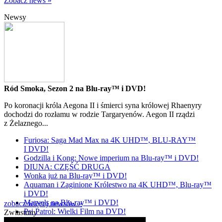
Zobacz news »
Newsy
Ród Smoka, Sezon 2 na Blu-ray™ i DVD!
Po koronacji króla Aegona II i śmierci syna królowej Rhaenyry
dochodzi do rozłamu w rodzie Targaryenów. Aegon II rządzi
z Żelaznego...
Furiosa: Saga Mad Max na 4K UHD™, BLU-RAY™
I DVD!
Godzilla i Kong: Nowe imperium na Blu-ray™ i DVD!
DIUNA: CZĘŚĆ DRUGA
Wonka już na Blu-ray™ i DVD!
Aquaman i Zaginione Królestwo na 4K UHD™, Blu-ray™
i DVD!
Marvels na Blu-ray™ i DVD!
zobacz więcej newsów »
Psi Patrol: Wielki Film na DVD!
Zwiastuny