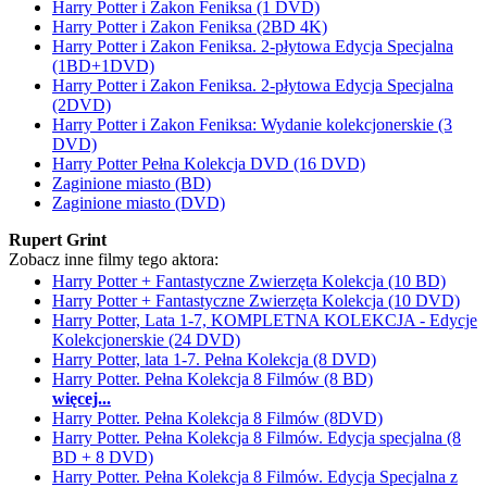
Harry Potter i Zakon Feniksa (1 DVD)
Harry Potter i Zakon Feniksa (2BD 4K)
Harry Potter i Zakon Feniksa. 2-płytowa Edycja Specjalna
(1BD+1DVD)
Harry Potter i Zakon Feniksa. 2-płytowa Edycja Specjalna
(2DVD)
Harry Potter i Zakon Feniksa: Wydanie kolekcjonerskie (3
DVD)
Harry Potter Pełna Kolekcja DVD (16 DVD)
Zaginione miasto (BD)
Zaginione miasto (DVD)
Rupert Grint
Zobacz inne filmy tego aktora:
Harry Potter + Fantastyczne Zwierzęta Kolekcja (10 BD)
Harry Potter + Fantastyczne Zwierzęta Kolekcja (10 DVD)
Harry Potter, Lata 1-7, KOMPLETNA KOLEKCJA - Edycje
Kolekcjonerskie (24 DVD)
Harry Potter, lata 1-7. Pełna Kolekcja (8 DVD)
Harry Potter. Pełna Kolekcja 8 Filmów (8 BD)
więcej...
Harry Potter. Pełna Kolekcja 8 Filmów (8DVD)
Harry Potter. Pełna Kolekcja 8 Filmów. Edycja specjalna (8
BD + 8 DVD)
Harry Potter. Pełna Kolekcja 8 Filmów. Edycja Specjalna z