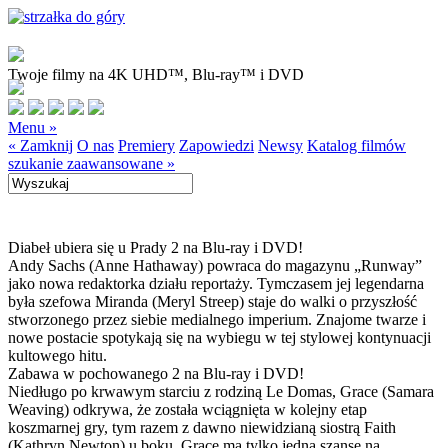
Twoje filmy na 4K UHD™, Blu-ray™ i DVD
Menu »
« Zamknij
O nas
Premiery
Zapowiedzi
Newsy
Katalog filmów
szukanie zaawansowane »
Diabeł ubiera się u Prady 2 na Blu-ray i DVD!
Andy Sachs (Anne Hathaway) powraca do magazynu „Runway”
jako nowa redaktorka działu reportaży. Tymczasem jej legendarna
była szefowa Miranda (Meryl Streep) staje do walki o przyszłość
stworzonego przez siebie medialnego imperium. Znajome twarze i
nowe postacie spotykają się na wybiegu w tej stylowej kontynuacji
kultowego hitu.
Zabawa w pochowanego 2 na Blu-ray i DVD!
Niedługo po krwawym starciu z rodziną Le Domas, Grace (Samara
Weaving) odkrywa, że została wciągnięta w kolejny etap
koszmarnej gry, tym razem z dawno niewidzianą siostrą Faith
(Kathryn Newton) u boku. Grace ma tylko jedną szansę na