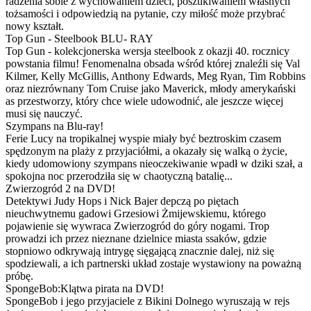
radzenia sobie z wychowaniem dzieci, poszukiwaniem własnych
tożsamości i odpowiedzią na pytanie, czy miłość może przybrać
nowy kształt.
Top Gun - Steelbook BLU- RAY
Top Gun - kolekcjonerska wersja steelbook z okazji 40. rocznicy
powstania filmu! Fenomenalna obsada wśród której znaleźli się Val
Kilmer, Kelly McGillis, Anthony Edwards, Meg Ryan, Tim Robbins
oraz niezrównany Tom Cruise jako Maverick, młody amerykański
as przestworzy, który chce wiele udowodnić, ale jeszcze więcej
musi się nauczyć.
Szympans na Blu-ray!
Ferie Lucy na tropikalnej wyspie miały być beztroskim czasem
spędzonym na plaży z przyjaciółmi, a okazały się walką o życie,
kiedy udomowiony szympans nieoczekiwanie wpadł w dziki szał, a
spokojna noc przerodziła się w chaotyczną batalię...
Zwierzogród 2 na DVD!
Detektywi Judy Hops i Nick Bajer depczą po piętach
nieuchwytnemu gadowi Grzesiowi Żmijewskiemu, którego
pojawienie się wywraca Zwierzogród do góry nogami. Trop
prowadzi ich przez nieznane dzielnice miasta ssaków, gdzie
stopniowo odkrywają intrygę sięgającą znacznie dalej, niż się
spodziewali, a ich partnerski układ zostaje wystawiony na poważną
próbę.
SpongeBob:Klątwa pirata na DVD!
SpongeBob i jego przyjaciele z Bikini Dolnego wyruszają w rejs