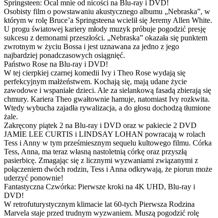
Springsteen: Ocal mnie od nicości na Blu-ray i DVD!
Osobisty film o powstawaniu akustycznego albumu „Nebraska”, w
którym w rolę Bruce’a Springsteena wcielił się Jeremy Allen White.
U progu światowej kariery młody muzyk próbuje pogodzić presję
sukcesu z demonami przeszłości. „Nebraska” okazała się punktem
zwrotnym w życiu Bossa i jest uznawana za jedno z jego
najbardziej ponadczasowych osiągnięć.
Państwo Rose na Blu-ray i DVD!
W tej cierpkiej czarnej komedii Ivy i Theo Rose wydają się
perfekcyjnym małżeństwem. Kochają się, mają udane życie
zawodowe i wspaniałe dzieci. Ale za sielankową fasadą zbierają się
chmury. Kariera Theo gwałtownie hamuje, natomiast Ivy rozkwita.
Wtedy wybucha zajadła rywalizacja, a do głosu dochodzą tłumione
żale.
Zakręcony piątek 2 na Blu-ray i DVD oraz w pakiecie 2 DVD
JAMIE LEE CURTIS i LINDSAY LOHAN powracają w rolach
Tess i Anny w tym prześmiesznym sequelu kultowego filmu. Córka
Tess, Anna, ma teraz własną nastoletnią córkę oraz przyszłą
pasierbicę. Zmagając się z licznymi wyzwaniami związanymi z
połączeniem dwóch rodzin, Tess i Anna odkrywają, że piorun może
uderzyć ponownie!
Fantastyczna Czwórka: Pierwsze kroki na 4K UHD, Blu-ray i
DVD!
W retrofuturystycznym klimacie lat 60-tych Pierwsza Rodzina
Marvela staje przed trudnym wyzwaniem. Muszą pogodzić rolę