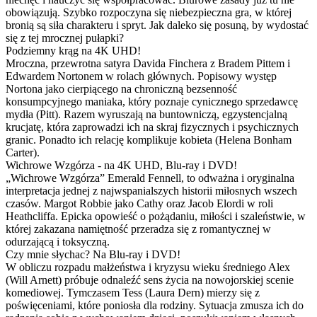
obowiązują. Szybko rozpoczyna się niebezpieczna gra, w której
bronią są siła charakteru i spryt. Jak daleko się posuną, by wydostać
się z tej mrocznej pułapki?
Podziemny krąg na 4K UHD!
Mroczna, przewrotna satyra Davida Finchera z Bradem Pittem i
Edwardem Nortonem w rolach głównych. Popisowy występ
Nortona jako cierpiącego na chroniczną bezsenność
konsumpcyjnego maniaka, który poznaje cynicznego sprzedawcę
mydła (Pitt). Razem wyruszają na buntowniczą, egzystencjalną
krucjatę, która zaprowadzi ich na skraj fizycznych i psychicznych
granic. Ponadto ich relację komplikuje kobieta (Helena Bonham
Carter).
Wichrowe Wzgórza - na 4K UHD, Blu-ray i DVD!
„Wichrowe Wzgórza” Emerald Fennell, to odważna i oryginalna
interpretacja jednej z najwspanialszych historii miłosnych wszech
czasów. Margot Robbie jako Cathy oraz Jacob Elordi w roli
Heathcliffa. Epicka opowieść o pożądaniu, miłości i szaleństwie, w
której zakazana namiętność przeradza się z romantycznej w
odurzającą i toksyczną.
Czy mnie słychac? Na Blu-ray i DVD!
W obliczu rozpadu małżeństwa i kryzysu wieku średniego Alex
(Will Arnett) próbuje odnaleźć sens życia na nowojorskiej scenie
komediowej. Tymczasem Tess (Laura Dern) mierzy się z
poświęceniami, które poniosła dla rodziny. Sytuacja zmusza ich do