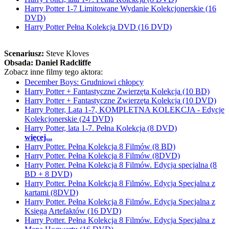
Harry Potter 1-7 Limitowane Wydanie Kolekcjonerskie (16
DVD)
Harry Potter Pełna Kolekcja DVD (16 DVD)
Scenariusz:
Steve Kloves
Obsada:
Daniel Radcliffe
Zobacz inne filmy tego aktora:
December Boys: Grudniowi chłopcy
Harry Potter + Fantastyczne Zwierzęta Kolekcja (10 BD)
Harry Potter + Fantastyczne Zwierzęta Kolekcja (10 DVD)
Harry Potter, Lata 1-7, KOMPLETNA KOLEKCJA - Edycje
Kolekcjonerskie (24 DVD)
Harry Potter, lata 1-7. Pełna Kolekcja (8 DVD)
więcej...
Harry Potter. Pełna Kolekcja 8 Filmów (8 BD)
Harry Potter. Pełna Kolekcja 8 Filmów (8DVD)
Harry Potter. Pełna Kolekcja 8 Filmów. Edycja specjalna (8
BD + 8 DVD)
Harry Potter. Pełna Kolekcja 8 Filmów. Edycja Specjalna z
kartami (8DVD)
Harry Potter. Pełna Kolekcja 8 Filmów. Edycja Specjalna z
Księgą Artefaktów (16 DVD)
Harry Potter. Pełna Kolekcja 8 Filmów. Edycja Specjalna z