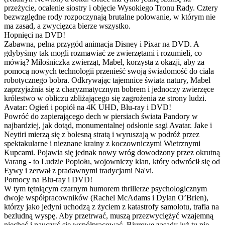
przeżycie, ocalenie siostry i objęcie Wysokiego Tronu Rady. Cztery
bezwzględne rody rozpoczynają brutalne polowanie, w którym nie
ma zasad, a zwycięzca bierze wszystko.
Hopnięci na DVD!
Zabawna, pełna przygód animacja Disney i Pixar na DVD. A
gdybyśmy tak mogli rozmawiać ze zwierzętami i rozumieli, co
mówią? Miłośniczka zwierząt, Mabel, korzysta z okazji, aby za
pomocą nowych technologii przenieść swoją świadomość do ciała
robotycznego bobra. Odkrywając tajemnice świata natury, Mabel
zaprzyjaźnia się z charyzmatycznym bobrem i jednoczy zwierzęce
królestwo w obliczu zbliżającego się zagrożenia ze strony ludzi.
Avatar: Ogień i popiół na 4K UHD, Blu-ray i DVD!
Powróć do zapierającego dech w piersiach świata Pandory w
najbardziej, jak dotąd, monumentalnej odsłonie sagi Avatar. Jake i
Neytiri mierzą się z bolesną stratą i wyruszają w podróż przez
spektakularne i nieznane krainy z koczowniczymi Wietrznymi
Kupcami. Pojawia się jednak nowy wróg dowodzony przez okrutną
Varang - to Ludzie Popiołu, wojowniczy klan, który odwrócił się od
Eywy i zerwał z pradawnymi tradycjami Na'vi.
Pomocy na Blu-ray i DVD!
W tym tętniącym czarnym humorem thrillerze psychologicznym
dwoje współpracowników (Rachel McAdams i Dylan O’Brien),
którzy jako jedyni uchodzą z życiem z katastrofy samolotu, trafia na
bezludną wyspę. Aby przetrwać, muszą przezwyciężyć wzajemną
niechęć i nauczyć się współpracować. Biurowe zasady już tu nie