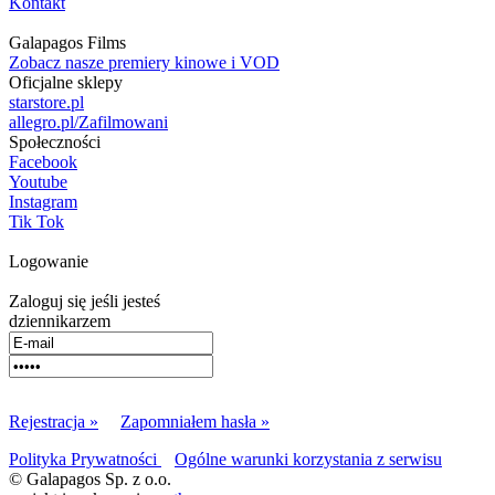
Kontakt
Galapagos Films
Zobacz nasze premiery kinowe i VOD
Oficjalne sklepy
starstore.pl
allegro.pl/Zafilmowani
Społeczności
Facebook
Youtube
Instagram
Tik Tok
Logowanie
Zaloguj się jeśli jesteś
dziennikarzem
Rejestracja »
Zapomniałem hasła »
Polityka Prywatności
Ogólne warunki korzystania z serwisu
© Galapagos Sp. z o.o.