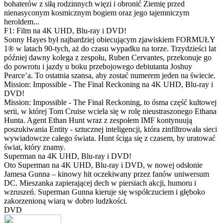
bohaterów z siłą rodzinnych więzi i obronić Ziemię przed
nienasyconym kosmicznym bogiem oraz jego tajemniczym
heroldem...
F1: Film na 4K UHD, Blu-ray i DVD!
Sonny Hayes był najbardziej obiecującym zjawiskiem FORMUŁY
1® w latach 90-tych, aż do czasu wypadku na torze. Trzydzieści lat
później dawny kolega z zespołu, Ruben Cervantes, przekonuje go
do powrotu i jazdy u boku przebojowego debiutanta Joshuy
Pearce’a. To ostatnia szansa, aby zostać numerem jeden na świecie.
Mission: Impossible - The Final Reckoning na 4K UHD, Blu-ray i
DVD!
Mission: Impossible - The Final Reckoning, to ósma część kultowej
serii, w której Tom Cruise wciela się w rolę nieustraszonego Ethana
Hunta. Agent Ethan Hunt wraz z zespołem IMF kontynuują
poszukiwania Entity - sztucznej inteligencji, która zinfiltrowała sieci
wywiadowcze całego świata. Hunt ściga się z czasem, by uratować
świat, który znamy.
Superman na 4K UHD, Blu-ray i DVD!
Oto Superman na 4K UHD, Blu-ray i DVD, w nowej odsłonie
Jamesa Gunna – kinowy hit oczekiwany przez fanów uniwersum
DC. Mieszanka zapierającej dech w piersiach akcji, humoru i
wzruszeń. Superman Gunna kieruje się współczuciem i głęboko
zakorzenioną wiarą w dobro ludzkości.
DVD