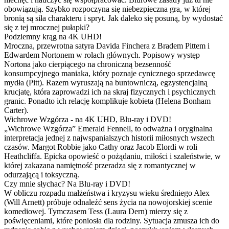
obowiązują. Szybko rozpoczyna się niebezpieczna gra, w której
bronią są siła charakteru i spryt. Jak daleko się posuną, by wydostać
się z tej mrocznej pułapki?
Podziemny krąg na 4K UHD!
Mroczna, przewrotna satyra Davida Finchera z Bradem Pittem i
Edwardem Nortonem w rolach głównych. Popisowy występ
Nortona jako cierpiącego na chroniczną bezsenność
konsumpcyjnego maniaka, który poznaje cynicznego sprzedawcę
mydła (Pitt). Razem wyruszają na buntowniczą, egzystencjalną
krucjatę, która zaprowadzi ich na skraj fizycznych i psychicznych
granic. Ponadto ich relację komplikuje kobieta (Helena Bonham
Carter).
Wichrowe Wzgórza - na 4K UHD, Blu-ray i DVD!
„Wichrowe Wzgórza” Emerald Fennell, to odważna i oryginalna
interpretacja jednej z najwspanialszych historii miłosnych wszech
czasów. Margot Robbie jako Cathy oraz Jacob Elordi w roli
Heathcliffa. Epicka opowieść o pożądaniu, miłości i szaleństwie, w
której zakazana namiętność przeradza się z romantycznej w
odurzającą i toksyczną.
Czy mnie słychac? Na Blu-ray i DVD!
W obliczu rozpadu małżeństwa i kryzysu wieku średniego Alex
(Will Arnett) próbuje odnaleźć sens życia na nowojorskiej scenie
komediowej. Tymczasem Tess (Laura Dern) mierzy się z
poświęceniami, które poniosła dla rodziny. Sytuacja zmusza ich do