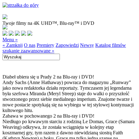
Twoje filmy na 4K UHD™, Blu-ray™ i DVD
Menu »
« Zamknij
O nas
Premiery
Zapowiedzi
Newsy
Katalog filmów
szukanie zaawansowane »
Diabeł ubiera się u Prady 2 na Blu-ray i DVD!
Andy Sachs (Anne Hathaway) powraca do magazynu „Runway”
jako nowa redaktorka działu reportaży. Tymczasem jej legendarna
była szefowa Miranda (Meryl Streep) staje do walki o przyszłość
stworzonego przez siebie medialnego imperium. Znajome twarze i
nowe postacie spotykają się na wybiegu w tej stylowej kontynuacji
kultowego hitu.
Zabawa w pochowanego 2 na Blu-ray i DVD!
Niedługo po krwawym starciu z rodziną Le Domas, Grace (Samara
Weaving) odkrywa, że została wciągnięta w kolejny etap
koszmarnej gry, tym razem z dawno niewidzianą siostrą Faith
(Kathryn Newton) u boku. Grace ma tylko jedną szansę na