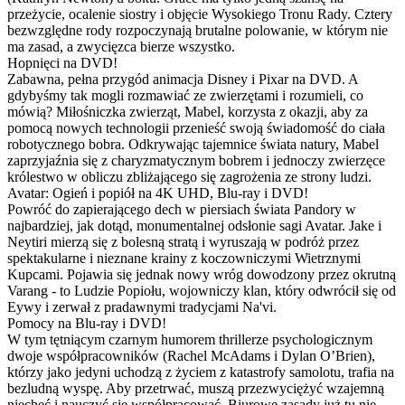
przeżycie, ocalenie siostry i objęcie Wysokiego Tronu Rady. Cztery
bezwzględne rody rozpoczynają brutalne polowanie, w którym nie
ma zasad, a zwycięzca bierze wszystko.
Hopnięci na DVD!
Zabawna, pełna przygód animacja Disney i Pixar na DVD. A
gdybyśmy tak mogli rozmawiać ze zwierzętami i rozumieli, co
mówią? Miłośniczka zwierząt, Mabel, korzysta z okazji, aby za
pomocą nowych technologii przenieść swoją świadomość do ciała
robotycznego bobra. Odkrywając tajemnice świata natury, Mabel
zaprzyjaźnia się z charyzmatycznym bobrem i jednoczy zwierzęce
królestwo w obliczu zbliżającego się zagrożenia ze strony ludzi.
Avatar: Ogień i popiół na 4K UHD, Blu-ray i DVD!
Powróć do zapierającego dech w piersiach świata Pandory w
najbardziej, jak dotąd, monumentalnej odsłonie sagi Avatar. Jake i
Neytiri mierzą się z bolesną stratą i wyruszają w podróż przez
spektakularne i nieznane krainy z koczowniczymi Wietrznymi
Kupcami. Pojawia się jednak nowy wróg dowodzony przez okrutną
Varang - to Ludzie Popiołu, wojowniczy klan, który odwrócił się od
Eywy i zerwał z pradawnymi tradycjami Na'vi.
Pomocy na Blu-ray i DVD!
W tym tętniącym czarnym humorem thrillerze psychologicznym
dwoje współpracowników (Rachel McAdams i Dylan O’Brien),
którzy jako jedyni uchodzą z życiem z katastrofy samolotu, trafia na
bezludną wyspę. Aby przetrwać, muszą przezwyciężyć wzajemną
niechęć i nauczyć się współpracować. Biurowe zasady już tu nie