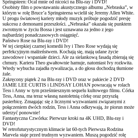
Springsteen: Ocal mnie od nicości na Blu-ray i DVD!
Osobisty film o powstawaniu akustycznego albumu „Nebraska”, w
którym w rolę Bruce’a Springsteena wcielił się Jeremy Allen White.
U progu światowej kariery młody muzyk próbuje pogodzić presję
sukcesu z demonami przeszłości. „Nebraska” okazała się punktem
zwrotnym w życiu Bossa i jest uznawana za jedno z jego
najbardziej ponadczasowych osiągnięć.
Państwo Rose na Blu-ray i DVD!
W tej cierpkiej czarnej komedii Ivy i Theo Rose wydają się
perfekcyjnym małżeństwem. Kochają się, mają udane życie
zawodowe i wspaniałe dzieci. Ale za sielankową fasadą zbierają się
chmury. Kariera Theo gwałtownie hamuje, natomiast Ivy rozkwita.
Wtedy wybucha zajadła rywalizacja, a do głosu dochodzą tłumione
żale.
Zakręcony piątek 2 na Blu-ray i DVD oraz w pakiecie 2 DVD
JAMIE LEE CURTIS i LINDSAY LOHAN powracają w rolach
Tess i Anny w tym prześmiesznym sequelu kultowego filmu. Córka
Tess, Anna, ma teraz własną nastoletnią córkę oraz przyszłą
pasierbicę. Zmagając się z licznymi wyzwaniami związanymi z
połączeniem dwóch rodzin, Tess i Anna odkrywają, że piorun może
uderzyć ponownie!
Fantastyczna Czwórka: Pierwsze kroki na 4K UHD, Blu-ray i
DVD!
W retrofuturystycznym klimacie lat 60-tych Pierwsza Rodzina
Marvela staje przed trudnym wyzwaniem. Muszą pogodzić rolę