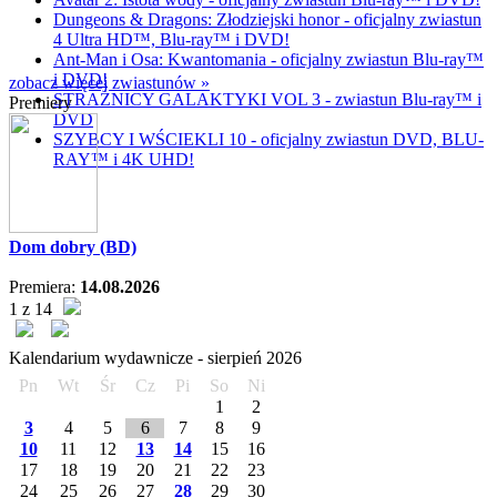
Dungeons & Dragons: Złodziejski honor - oficjalny zwiastun
4 Ultra HD™, Blu-ray™ i DVD!
Ant-Man i Osa: Kwantomania - oficjalny zwiastun Blu-ray™
i DVD!
zobacz więcej zwiastunów »
STRAŻNICY GALAKTYKI VOL 3 - zwiastun Blu-ray™ i
Premiery
DVD
SZYBCY I WŚCIEKLI 10 - oficjalny zwiastun DVD, BLU-
RAY™ i 4K UHD!
Dom dobry (BD)
Premiera:
14.08.2026
1 z 14
Kalendarium wydawnicze -
sierpień
2026
Pn
Wt
Śr
Cz
Pi
So
Ni
1
2
3
4
5
6
7
8
9
10
11
12
13
14
15
16
17
18
19
20
21
22
23
24
25
26
27
28
29
30