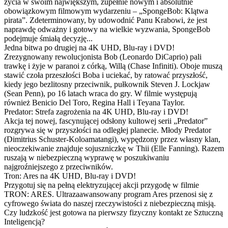
życia w swoim największym, zupełnie nowym i absolutnie
obowiązkowym filmowym wydarzeniu – „SpongeBob: Klątwa
pirata”. Zdeterminowany, by udowodnić Panu Krabowi, że jest
naprawdę odważny i gotowy na wielkie wyzwania, SpongeBob
podejmuje śmiałą decyzję...
Jedna bitwa po drugiej na 4K UHD, Blu-ray i DVD!
Zrezygnowany rewolucjonista Bob (Leonardo DiCaprio) pali
trawkę i żyje w paranoi z córką, Willą (Chase Infiniti). Oboje muszą
stawić czoła przeszłości Boba i uciekać, by ratować przyszłość,
kiedy jego bezlitosny przeciwnik, pułkownik Steven J. Lockjaw
(Sean Penn), po 16 latach wraca do gry. W filmie występują
również Benicio Del Toro, Regina Hall i Teyana Taylor.
Predator: Strefa zagrożenia na 4K UHD, Blu-ray i DVD!
Akcja tej nowej, fascynującej odsłony kultowej serii „Predator”
rozgrywa się w przyszłości na odległej planecie. Młody Predator
(Dimitrius Schuster-Koloamatangi), wypędzony przez własny klan,
nieoczekiwanie znajduje sojuszniczkę w Thii (Elle Fanning). Razem
ruszają w niebezpieczną wyprawę w poszukiwaniu
najgroźniejszego z przeciwników.
Tron: Ares na 4K UHD, Blu-ray i DVD!
Przygotuj się na pełną elektryzującej akcji przygodę w filmie
TRON: ARES. Ultrazaawansowany program Ares przenosi się z
cyfrowego świata do naszej rzeczywistości z niebezpieczną misją.
Czy ludzkość jest gotowa na pierwszy fizyczny kontakt ze Sztuczną
Inteligencją?