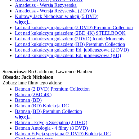
Amadeusz - Wersja Reżyserska
Amadeusz - Wersja Reżyserska (2 DVD)
Kultowy Jack Nicholson w akcji (5 DVD)
więcej...
Lot nad kukułczym gniazdem (2 DVD) Premium Collection
Lot nad kukułczym gniazdem (2BD 4K) STEELBOOK
Lot nad kukułczym gniazdem (2DVD) Iconic Moments
Lot nad kukułczym gniazdem (BD) Premium Collection
Lot nad kukułczym gniazdem: Ed. jubileuszowa (2 DVD)
Lot nad kukułczym gniazdem: Ed. jubileuszowa (BD)
Scenariusz:
Bo Goldman
, Lawrence Hauben
Obsada:
Jack Nicholson
Zobacz inne filmy tego aktora:
Batman (2 DVD) Premium Collection
Batman (2BD 4K)
Batman (BD)
Batman (BD) Kolekcja DC
Batman (BD) Premium Collection
więcej...
Batman - Edycja Specjalna (2 DVD)
Batman Antologia - 4 filmy (8 DVD)
Batman Edycja specjalna (2 DVD) Kolekcja DC