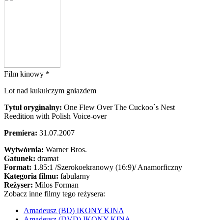
Film kinowy *
Lot nad kukułczym gniazdem
Tytuł oryginalny:
One Flew Over The Cuckoo`s Nest
Reedition with Polish Voice-over
Premiera:
31.07.2007
Wytwórnia:
Warner Bros.
Gatunek:
dramat
Format:
1.85:1
/Szerokoekranowy (16:9)/
Anamorficzny
Kategoria filmu:
fabularny
Reżyser:
Milos Forman
Zobacz inne filmy tego reżysera:
Amadeusz (BD) IKONY KINA
Amadeusz (DVD) IKONY KINA