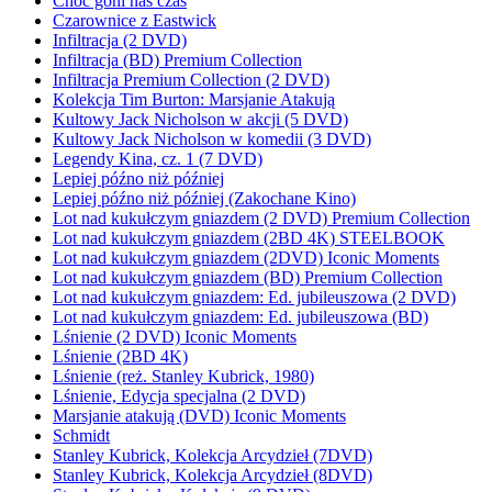
Choć goni nas czas
Czarownice z Eastwick
Infiltracja (2 DVD)
Infiltracja (BD) Premium Collection
Infiltracja Premium Collection (2 DVD)
Kolekcja Tim Burton: Marsjanie Atakują
Kultowy Jack Nicholson w akcji (5 DVD)
Kultowy Jack Nicholson w komedii (3 DVD)
Legendy Kina, cz. 1 (7 DVD)
Lepiej późno niż później
Lepiej późno niż później (Zakochane Kino)
Lot nad kukułczym gniazdem (2 DVD) Premium Collection
Lot nad kukułczym gniazdem (2BD 4K) STEELBOOK
Lot nad kukułczym gniazdem (2DVD) Iconic Moments
Lot nad kukułczym gniazdem (BD) Premium Collection
Lot nad kukułczym gniazdem: Ed. jubileuszowa (2 DVD)
Lot nad kukułczym gniazdem: Ed. jubileuszowa (BD)
Lśnienie (2 DVD) Iconic Moments
Lśnienie (2BD 4K)
Lśnienie (reż. Stanley Kubrick, 1980)
Lśnienie, Edycja specjalna (2 DVD)
Marsjanie atakują (DVD) Iconic Moments
Schmidt
Stanley Kubrick, Kolekcja Arcydzieł (7DVD)
Stanley Kubrick, Kolekcja Arcydzieł (8DVD)