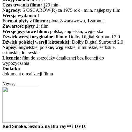
Czas trwania filmu:
129 min.
Nagrody:
5 OSCARÓW(R) za 1975 rok - m.in. najlepszy film
Wersja wydania:
1
Format płyty z filmem:
płyta 2-warstwowa, 1-stronna
Zawartość płyty 1:
film
Wersje językowe filmu:
polska, angielska, węgierska
Dźwięk wersji oryginalnej filmu:
Dolby Digital Surround 2.0
Dźwięk polskiej wersji lektorskiej:
Dolby Digital Surround 2.0
Napisy:
angielskie, polskie, węgierskie, rumuńskie, serbskie,
estońskie, łotewskie
Licencja:
film do sprzedaży detalicznej bez licencji do
wypożyczania
Dodatki:
dokument o realizacji filmu
Newsy
Ród Smoka, Sezon 2 na Blu-ray™ i DVD!