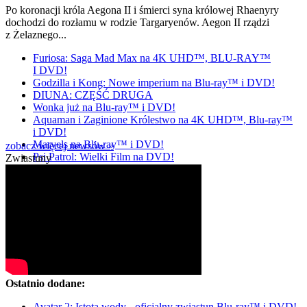
Po koronacji króla Aegona II i śmierci syna królowej Rhaenyry
dochodzi do rozłamu w rodzie Targaryenów. Aegon II rządzi
z Żelaznego...
Furiosa: Saga Mad Max na 4K UHD™, BLU-RAY™
I DVD!
Godzilla i Kong: Nowe imperium na Blu-ray™ i DVD!
DIUNA: CZĘŚĆ DRUGA
Wonka już na Blu-ray™ i DVD!
Aquaman i Zaginione Królestwo na 4K UHD™, Blu-ray™
i DVD!
Marvels na Blu-ray™ i DVD!
zobacz więcej newsów »
Psi Patrol: Wielki Film na DVD!
Zwiastuny
Ostatnio dodane:
Avatar 2: Istota wody - oficjalny zwiastun Blu-ray™ i DVD!