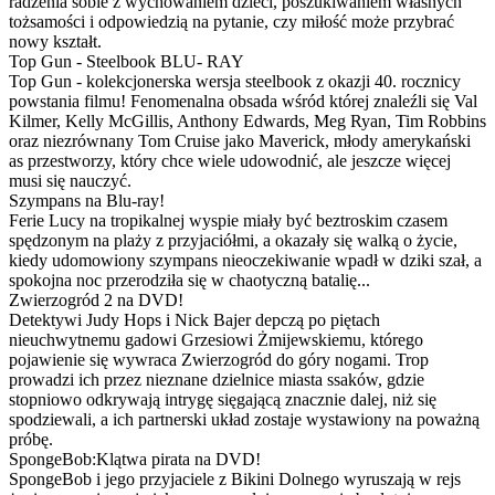
radzenia sobie z wychowaniem dzieci, poszukiwaniem własnych
tożsamości i odpowiedzią na pytanie, czy miłość może przybrać
nowy kształt.
Top Gun - Steelbook BLU- RAY
Top Gun - kolekcjonerska wersja steelbook z okazji 40. rocznicy
powstania filmu! Fenomenalna obsada wśród której znaleźli się Val
Kilmer, Kelly McGillis, Anthony Edwards, Meg Ryan, Tim Robbins
oraz niezrównany Tom Cruise jako Maverick, młody amerykański
as przestworzy, który chce wiele udowodnić, ale jeszcze więcej
musi się nauczyć.
Szympans na Blu-ray!
Ferie Lucy na tropikalnej wyspie miały być beztroskim czasem
spędzonym na plaży z przyjaciółmi, a okazały się walką o życie,
kiedy udomowiony szympans nieoczekiwanie wpadł w dziki szał, a
spokojna noc przerodziła się w chaotyczną batalię...
Zwierzogród 2 na DVD!
Detektywi Judy Hops i Nick Bajer depczą po piętach
nieuchwytnemu gadowi Grzesiowi Żmijewskiemu, którego
pojawienie się wywraca Zwierzogród do góry nogami. Trop
prowadzi ich przez nieznane dzielnice miasta ssaków, gdzie
stopniowo odkrywają intrygę sięgającą znacznie dalej, niż się
spodziewali, a ich partnerski układ zostaje wystawiony na poważną
próbę.
SpongeBob:Klątwa pirata na DVD!
SpongeBob i jego przyjaciele z Bikini Dolnego wyruszają w rejs