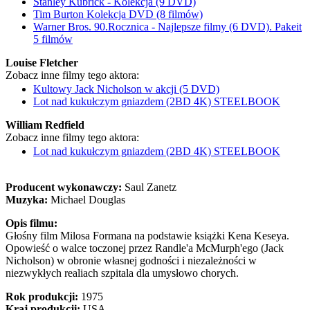
Stanley Kubrick - Kolekcja (9 DVD)
Tim Burton Kolekcja DVD (8 filmów)
Warner Bros. 90.Rocznica - Najlepsze filmy (6 DVD). Pakeit
5 filmów
Louise Fletcher
Zobacz inne filmy tego aktora:
Kultowy Jack Nicholson w akcji (5 DVD)
Lot nad kukułczym gniazdem (2BD 4K) STEELBOOK
William Redfield
Zobacz inne filmy tego aktora:
Lot nad kukułczym gniazdem (2BD 4K) STEELBOOK
Producent wykonawczy:
Saul Zanetz
Muzyka:
Michael Douglas
Opis filmu:
Głośny film Milosa Formana na podstawie książki Kena Keseya.
Opowieść o walce toczonej przez Randle'a McMurph'ego (Jack
Nicholson) w obronie własnej godności i niezależności w
niezwykłych realiach szpitala dla umysłowo chorych.
Rok produkcji:
1975
Kraj produkcji:
USA