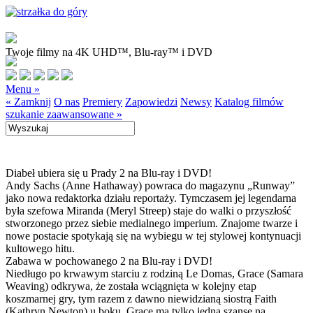
Twoje filmy na 4K UHD™, Blu-ray™ i DVD
Menu »
« Zamknij
O nas
Premiery
Zapowiedzi
Newsy
Katalog filmów
szukanie zaawansowane »
Diabeł ubiera się u Prady 2 na Blu-ray i DVD!
Andy Sachs (Anne Hathaway) powraca do magazynu „Runway”
jako nowa redaktorka działu reportaży. Tymczasem jej legendarna
była szefowa Miranda (Meryl Streep) staje do walki o przyszłość
stworzonego przez siebie medialnego imperium. Znajome twarze i
nowe postacie spotykają się na wybiegu w tej stylowej kontynuacji
kultowego hitu.
Zabawa w pochowanego 2 na Blu-ray i DVD!
Niedługo po krwawym starciu z rodziną Le Domas, Grace (Samara
Weaving) odkrywa, że została wciągnięta w kolejny etap
koszmarnej gry, tym razem z dawno niewidzianą siostrą Faith
(Kathryn Newton) u boku. Grace ma tylko jedną szansę na