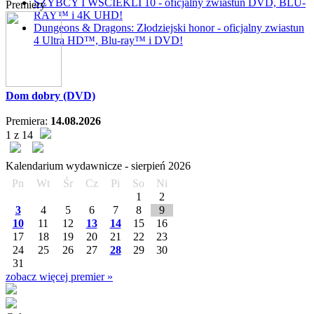
SZYBCY I WŚCIEKLI 10 - oficjalny zwiastun DVD, BLU-
Premiery
RAY™ i 4K UHD!
Dungeons & Dragons: Złodziejski honor - oficjalny zwiastun
4 Ultra HD™, Blu-ray™ i DVD!
Dom dobry (DVD)
Premiera:
14.08.2026
1 z 14
Kalendarium wydawnicze -
sierpień
2026
Pn
Wt
Śr
Cz
Pi
So
Ni
1
2
3
4
5
6
7
8
9
10
11
12
13
14
15
16
17
18
19
20
21
22
23
24
25
26
27
28
29
30
31
zobacz więcej premier »