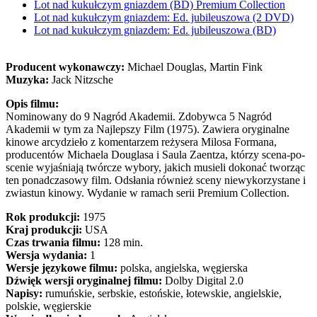
Lot nad kukułczym gniazdem (BD) Premium Collection
Lot nad kukułczym gniazdem: Ed. jubileuszowa (2 DVD)
Lot nad kukułczym gniazdem: Ed. jubileuszowa (BD)
Producent wykonawczy:
Michael Douglas, Martin Fink
Muzyka:
Jack Nitzsche
Opis filmu:
Nominowany do 9 Nagród Akademii. Zdobywca 5 Nagród
Akademii w tym za Najlepszy Film (1975). Zawiera oryginalne
kinowe arcydzieło z komentarzem reżysera Milosa Formana,
producentów Michaela Douglasa i Saula Zaentza, którzy scena-po-
scenie wyjaśniają twórcze wybory, jakich musieli dokonać tworząc
ten ponadczasowy film. Odsłania również sceny niewykorzystane i
zwiastun kinowy. Wydanie w ramach serii Premium Collection.
Rok produkcji:
1975
Kraj produkcji:
USA
Czas trwania filmu:
128 min.
Wersja wydania:
1
Wersje językowe filmu:
polska, angielska, węgierska
Dźwięk wersji oryginalnej filmu:
Dolby Digital 2.0
Napisy:
rumuńskie, serbskie, estońskie, łotewskie, angielskie,
polskie, węgierskie