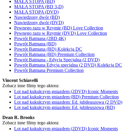
MAŁA STOPA (BD)
MAŁA STOPA (BD 3-D)
MAŁA STOPA (DVD)
Nawiedzony dwór (BD)
Nawiedzony dwór (DVD)
Pewnego razu w Rzymie (BD) Love Collection
Pewnego razu w Rzymie (DVD) Love Collection
Powrót Batmana (2BD 4K)
Powrót Batmana (BD)
Powrót Batmana (BD) Kolekcja DC
Powrót Batmana (BD) Premium Collection
Powrót Batmana - Edycja Specjalna (2 DVD)
Powrót Batmana Edycja specjalna (2 DVD) Kolekcja DC
Powrót Batmana Premium Collection
Vincent Schiavelli
Zobacz inne filmy tego aktora:
Lot nad kukułczym gniazdem (2DVD) Iconic Moments
Lot nad kukułczym gniazdem (BD) Premium Collection
Lot nad kukułczym gniazdem: Ed. jubileuszowa (2 DVD)
Lot nad kukułczym gniazdem: Ed. jubileuszowa (BD)
Dean R. Brooks
Zobacz inne filmy tego aktora:
Lot nad kukułczym gniazdem (2DVD) Iconic Moments