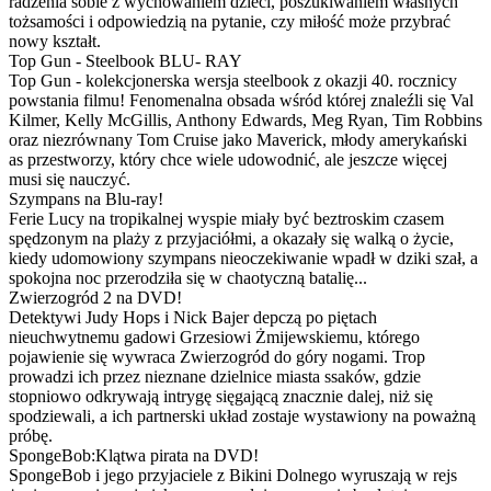
radzenia sobie z wychowaniem dzieci, poszukiwaniem własnych
tożsamości i odpowiedzią na pytanie, czy miłość może przybrać
nowy kształt.
Top Gun - Steelbook BLU- RAY
Top Gun - kolekcjonerska wersja steelbook z okazji 40. rocznicy
powstania filmu! Fenomenalna obsada wśród której znaleźli się Val
Kilmer, Kelly McGillis, Anthony Edwards, Meg Ryan, Tim Robbins
oraz niezrównany Tom Cruise jako Maverick, młody amerykański
as przestworzy, który chce wiele udowodnić, ale jeszcze więcej
musi się nauczyć.
Szympans na Blu-ray!
Ferie Lucy na tropikalnej wyspie miały być beztroskim czasem
spędzonym na plaży z przyjaciółmi, a okazały się walką o życie,
kiedy udomowiony szympans nieoczekiwanie wpadł w dziki szał, a
spokojna noc przerodziła się w chaotyczną batalię...
Zwierzogród 2 na DVD!
Detektywi Judy Hops i Nick Bajer depczą po piętach
nieuchwytnemu gadowi Grzesiowi Żmijewskiemu, którego
pojawienie się wywraca Zwierzogród do góry nogami. Trop
prowadzi ich przez nieznane dzielnice miasta ssaków, gdzie
stopniowo odkrywają intrygę sięgającą znacznie dalej, niż się
spodziewali, a ich partnerski układ zostaje wystawiony na poważną
próbę.
SpongeBob:Klątwa pirata na DVD!
SpongeBob i jego przyjaciele z Bikini Dolnego wyruszają w rejs