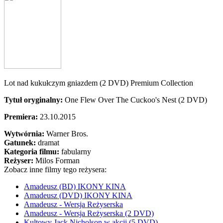
Lot nad kukułczym gniazdem (2 DVD) Premium Collection
Tytuł oryginalny:
One Flew Over The Cuckoo's Nest (2 DVD)
Premiera:
23.10.2015
Wytwórnia:
Warner Bros.
Gatunek:
dramat
Kategoria filmu:
fabularny
Reżyser:
Milos Forman
Zobacz inne filmy tego reżysera:
Amadeusz (BD) IKONY KINA
Amadeusz (DVD) IKONY KINA
Amadeusz - Wersja Reżyserska
Amadeusz - Wersja Reżyserska (2 DVD)
Kultowy Jack Nicholson w akcji (5 DVD)