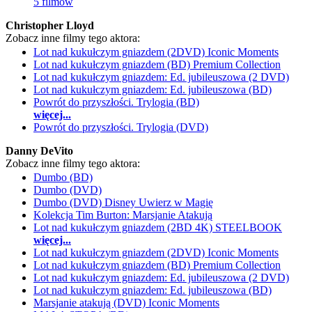
5 filmów
Christopher Lloyd
Zobacz inne filmy tego aktora:
Lot nad kukułczym gniazdem (2DVD) Iconic Moments
Lot nad kukułczym gniazdem (BD) Premium Collection
Lot nad kukułczym gniazdem: Ed. jubileuszowa (2 DVD)
Lot nad kukułczym gniazdem: Ed. jubileuszowa (BD)
Powrót do przyszłości. Trylogia (BD)
więcej...
Powrót do przyszłości. Trylogia (DVD)
Danny DeVito
Zobacz inne filmy tego aktora:
Dumbo (BD)
Dumbo (DVD)
Dumbo (DVD) Disney Uwierz w Magię
Kolekcja Tim Burton: Marsjanie Atakują
Lot nad kukułczym gniazdem (2BD 4K) STEELBOOK
więcej...
Lot nad kukułczym gniazdem (2DVD) Iconic Moments
Lot nad kukułczym gniazdem (BD) Premium Collection
Lot nad kukułczym gniazdem: Ed. jubileuszowa (2 DVD)
Lot nad kukułczym gniazdem: Ed. jubileuszowa (BD)
Marsjanie atakują (DVD) Iconic Moments