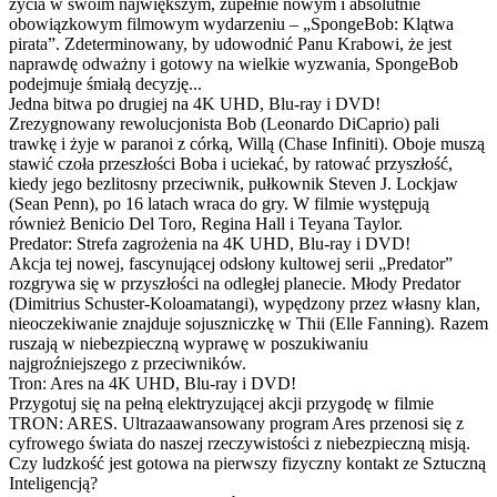
życia w swoim największym, zupełnie nowym i absolutnie
obowiązkowym filmowym wydarzeniu – „SpongeBob: Klątwa
pirata”. Zdeterminowany, by udowodnić Panu Krabowi, że jest
naprawdę odważny i gotowy na wielkie wyzwania, SpongeBob
podejmuje śmiałą decyzję...
Jedna bitwa po drugiej na 4K UHD, Blu-ray i DVD!
Zrezygnowany rewolucjonista Bob (Leonardo DiCaprio) pali
trawkę i żyje w paranoi z córką, Willą (Chase Infiniti). Oboje muszą
stawić czoła przeszłości Boba i uciekać, by ratować przyszłość,
kiedy jego bezlitosny przeciwnik, pułkownik Steven J. Lockjaw
(Sean Penn), po 16 latach wraca do gry. W filmie występują
również Benicio Del Toro, Regina Hall i Teyana Taylor.
Predator: Strefa zagrożenia na 4K UHD, Blu-ray i DVD!
Akcja tej nowej, fascynującej odsłony kultowej serii „Predator”
rozgrywa się w przyszłości na odległej planecie. Młody Predator
(Dimitrius Schuster-Koloamatangi), wypędzony przez własny klan,
nieoczekiwanie znajduje sojuszniczkę w Thii (Elle Fanning). Razem
ruszają w niebezpieczną wyprawę w poszukiwaniu
najgroźniejszego z przeciwników.
Tron: Ares na 4K UHD, Blu-ray i DVD!
Przygotuj się na pełną elektryzującej akcji przygodę w filmie
TRON: ARES. Ultrazaawansowany program Ares przenosi się z
cyfrowego świata do naszej rzeczywistości z niebezpieczną misją.
Czy ludzkość jest gotowa na pierwszy fizyczny kontakt ze Sztuczną
Inteligencją?