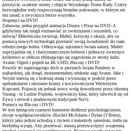
przeżycie, ocalenie siostry i objęcie Wysokiego Tronu Rady. Cztery
bezwzględne rody rozpoczynają brutalne polowanie, w którym nie
ma zasad, a zwycięzca bierze wszystko.
Hopnięci na DVD!
Zabawna, pełna przygód animacja Disney i Pixar na DVD. A
gdybyśmy tak mogli rozmawiać ze zwierzętami i rozumieli, co
mówią? Miłośniczka zwierząt, Mabel, korzysta z okazji, aby za
pomocą nowych technologii przenieść swoją świadomość do ciała
robotycznego bobra. Odkrywając tajemnice świata natury, Mabel
zaprzyjaźnia się z charyzmatycznym bobrem i jednoczy zwierzęce
królestwo w obliczu zbliżającego się zagrożenia ze strony ludzi.
Avatar: Ogień i popiół na 4K UHD, Blu-ray i DVD!
Powróć do zapierającego dech w piersiach świata Pandory w
najbardziej, jak dotąd, monumentalnej odsłonie sagi Avatar. Jake i
Neytiri mierzą się z bolesną stratą i wyruszają w podróż przez
spektakularne i nieznane krainy z koczowniczymi Wietrznymi
Kupcami. Pojawia się jednak nowy wróg dowodzony przez okrutną
Varang - to Ludzie Popiołu, wojowniczy klan, który odwrócił się od
Eywy i zerwał z pradawnymi tradycjami Na'vi.
Pomocy na Blu-ray i DVD!
W tym tętniącym czarnym humorem thrillerze psychologicznym
dwoje współpracowników (Rachel McAdams i Dylan O’Brien),
którzy jako jedyni uchodzą z życiem z katastrofy samolotu, trafia na
bezludną wyspę. Aby przetrwać, muszą przezwyciężyć wzajemną
niechęć i nauczyć się współpracować. Biurowe zasady już tu nie