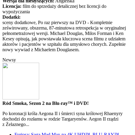
Wersja dla niesłyszących:
Angielska
Licencja:
film do sprzedaży detalicznej bez licencji do
wypożyczania
Dodatki:
sceny dodatkowe, Po raz pierwszy na DVD - Kompletnie
ześwirowany, obszerna, 87-minutowa retrospekcja w oryginalnej
pełnometrażowej wersji. Michael Douglas, Milos Forman i Ken
Kesey opisują, jak powstawała kluczowa scena filmu z udziałem
aktorów i pacjentów w szpitalu dla umysłowo chorych. Zupełnie
nowy wywiad z Michaelem Douglasem.
Newsy
Ród Smoka, Sezon 2 na Blu-ray™ i DVD!
Po koronacji króla Aegona II i śmierci syna królowej Rhaenyry
dochodzi do rozłamu w rodzie Targaryenów. Aegon II rządzi
z Żelaznego...
Furiosa: Saga Mad Max na 4K UHD™, BLU-RAY™