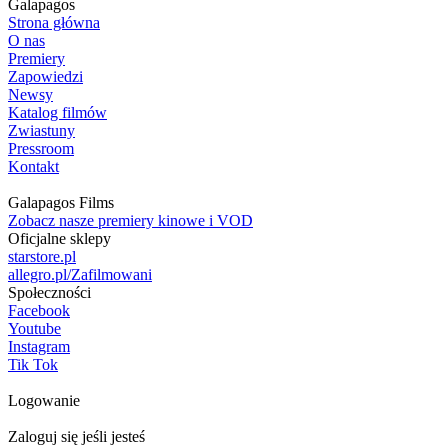
Galapagos
Strona główna
O nas
Premiery
Zapowiedzi
Newsy
Katalog filmów
Zwiastuny
Pressroom
Kontakt
Galapagos Films
Zobacz nasze premiery kinowe i VOD
Oficjalne sklepy
starstore.pl
allegro.pl/Zafilmowani
Społeczności
Facebook
Youtube
Instagram
Tik Tok
Logowanie
Zaloguj się jeśli jesteś