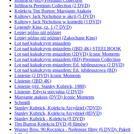
Infiltracja (BD) Premium Collection
Infiltracja Premium Collection (2 DVD)
Kolekcja Tim Burton: Marsjanie Atakują
Kultowy Jack Nicholson w akcji (5 DVD)
Kultowy Jack Nicholson w komedii (3 DVD)
Legendy Kina, cz. 1 (7 DVD)
Lepiej późno niż później
Lepiej późno niż później (Zakochane Kino)
Lot nad kukułczym gniazdem
Lot nad kukułczym gniazdem (2BD 4K) STEELBOOK
Lot nad kukułczym gniazdem (2DVD) Iconic Moments
Lot nad kukułczym gniazdem (BD) Premium Collection
Lot nad kukułczym gniazdem: Ed. jubileuszowa (2 DVD)
Lot nad kukułczym gniazdem: Ed. jubileuszowa (BD)
Lśnienie (2 DVD) Iconic Moments
Lśnienie (2BD 4K)
Lśnienie (reż. Stanley Kubrick, 1980)
Lśnienie, Edycja specjalna (2 DVD)
Marsjanie atakują (DVD) Iconic Moments
Schmidt
Stanley Kubrick, Kolekcja Arcydzieł (7DVD)
Stanley Kubrick, Kolekcja Arcydzieł (8DVD)
Stanley Kubrick - Kolekcja (9 DVD)
Tim Burton Kolekcja DVD (8 filmów)
Warner Bros. 90.Rocznica - Najlepsze filmy (6 DVD). Pakeit