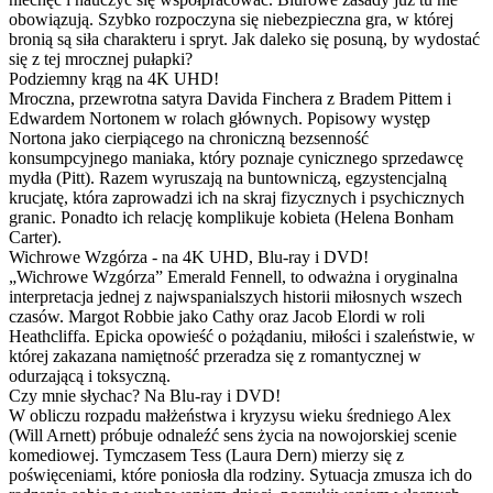
obowiązują. Szybko rozpoczyna się niebezpieczna gra, w której
bronią są siła charakteru i spryt. Jak daleko się posuną, by wydostać
się z tej mrocznej pułapki?
Podziemny krąg na 4K UHD!
Mroczna, przewrotna satyra Davida Finchera z Bradem Pittem i
Edwardem Nortonem w rolach głównych. Popisowy występ
Nortona jako cierpiącego na chroniczną bezsenność
konsumpcyjnego maniaka, który poznaje cynicznego sprzedawcę
mydła (Pitt). Razem wyruszają na buntowniczą, egzystencjalną
krucjatę, która zaprowadzi ich na skraj fizycznych i psychicznych
granic. Ponadto ich relację komplikuje kobieta (Helena Bonham
Carter).
Wichrowe Wzgórza - na 4K UHD, Blu-ray i DVD!
„Wichrowe Wzgórza” Emerald Fennell, to odważna i oryginalna
interpretacja jednej z najwspanialszych historii miłosnych wszech
czasów. Margot Robbie jako Cathy oraz Jacob Elordi w roli
Heathcliffa. Epicka opowieść o pożądaniu, miłości i szaleństwie, w
której zakazana namiętność przeradza się z romantycznej w
odurzającą i toksyczną.
Czy mnie słychac? Na Blu-ray i DVD!
W obliczu rozpadu małżeństwa i kryzysu wieku średniego Alex
(Will Arnett) próbuje odnaleźć sens życia na nowojorskiej scenie
komediowej. Tymczasem Tess (Laura Dern) mierzy się z
poświęceniami, które poniosła dla rodziny. Sytuacja zmusza ich do