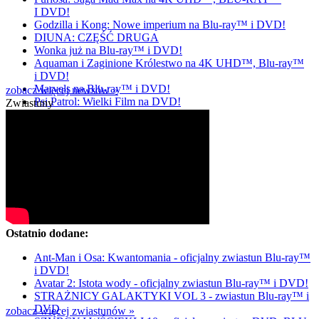
I DVD!
Godzilla i Kong: Nowe imperium na Blu-ray™ i DVD!
DIUNA: CZĘŚĆ DRUGA
Wonka już na Blu-ray™ i DVD!
Aquaman i Zaginione Królestwo na 4K UHD™, Blu-ray™
i DVD!
Marvels na Blu-ray™ i DVD!
zobacz więcej newsów »
Psi Patrol: Wielki Film na DVD!
Zwiastuny
Ostatnio dodane:
Ant-Man i Osa: Kwantomania - oficjalny zwiastun Blu-ray™
i DVD!
Avatar 2: Istota wody - oficjalny zwiastun Blu-ray™ i DVD!
STRAŻNICY GALAKTYKI VOL 3 - zwiastun Blu-ray™ i
DVD
zobacz więcej zwiastunów »