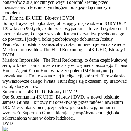
bohaterów z siłą rodzinnych więzi i obronić Ziemię przed
nienasyconym kosmicznym bogiem oraz jego tajemniczym
heroldem...
F1: Film na 4K UHD, Blu-ray i DVD!
Sonny Hayes był najbardziej obiecującym zjawiskiem FORMUŁY
1® w latach 90-tych, aż do czasu wypadku na torze. Trzydzieści lat
później dawny kolega z zespołu, Ruben Cervantes, przekonuje go
do powrotu i jazdy u boku przebojowego debiutanta Joshuy
Pearce’a. To ostatnia szansa, aby zostać numerem jeden na świecie.
Mission: Impossible - The Final Reckoning na 4K UHD, Blu-ray i
DVD!
Mission: Impossible - The Final Reckoning, to ósma część kultowej
serii, w której Tom Cruise wciela się w rolę nieustraszonego Ethana
Hunta. Agent Ethan Hunt wraz z zespołem IMF kontynuują
poszukiwania Entity - sztucznej inteligencji, która zinfiltrowała sieci
wywiadowcze całego świata. Hunt ściga się z czasem, by uratować
świat, który znamy.
Superman na 4K UHD, Blu-ray i DVD!
Oto Superman na 4K UHD, Blu-ray i DVD, w nowej odsłonie
Jamesa Gunna – kinowy hit oczekiwany przez fanów uniwersum
DC. Mieszanka zapierającej dech w piersiach akcji, humoru i
wzruszeń. Superman Gunna kieruje się współczuciem i głęboko
zakorzenioną wiarą w dobro ludzkości.
DVD