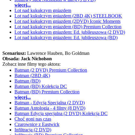
więcej...
Lot nad kukułczym gniazdem
Lot nad kukułczym gniazdem (2BD 4K) STEELBOOK
Lot nad kukułczym gniazdem (2DVD) Iconic Moments
Lot nad kukułczym gniazdem (BD) Premium Collection
Lot nad kukułczym gniazdem: Ed. jubileuszowa (2 DVD)
Lot nad kukułczym gniazdem: Ed. jubileuszowa (BD)
Scenariusz:
Lawrence Hauben
, Bo Goldman
Obsada:
Jack Nicholson
Zobacz inne filmy tego aktora:
Batman (2 DVD) Premium Collection
Batman (2BD 4K)
Batman (BD)
Batman (BD) Kolekcja DC
Batman (BD) Premium Collection
więcej...
Batman - Edycja Specjalna (2 DVD)
Batman Antologia - 4 filmy (8 DVD)
Batman Edycja specjalna (2 DVD) Kolekcja DC
Choć goni nas czas
Czarownice z Eastwick
Infiltracja (2 DVD)