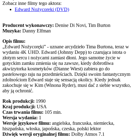
Zobacz inne filmy tego aktora:
Edward Nożycoreki (DVD)
Producent wykonawczy:
Denise Di Novi, Tim Burton
Muzyka:
Danny Elfman
Opis filmu:
„Edward Nożycoręki” - uznane arcydzieło Tima Burtona, teraz w
wydaniu 4K UHD. Edward (Johnny Depp) to czarująca istota o
złotym sercu i nożycami zamiast dłoni. Jego samotne życie w
gotyckim zamku zmienia się na zawsze, kiedy dobrotliwa
akwizytorka kosmetyków (Dianne Wiest) zabiera go do
pastelowego raju na przedmieściach. Dzięki swoim fantastycznym
zdolnościom Edward staje się sensacją okolicy. Kiedy jednak
zakochuje się w Kim (Winona Ryder), musi dać z siebie wszystko,
aby ją ochronić.
Rok produkcji:
1990
Kraj produkcji:
USA
Czas trwania filmu:
105 min.
Wersja wydania:
1
Wersje językowe filmu:
angielska, francuska, niemiecka,
hiszpańska, włoska, japońska, czeska, polski lektor
Dźwięk wersji oryginalnej filmu:
Dolby Atmos 7.1