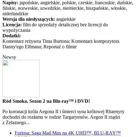
Napisy:
japońskie, angielskie, polskie, czeskie, francuskie, duńskie,
fińskie, norweskie, szwedzkie, niemieckie, hiszpańskie, włoskie,
niderlandzkie
Wersja dla niesłyszących:
angielskie
Licencja:
film do sprzedaży detalicznej bez licencji do
wypożyczania
Dodatki:
Komentarz reżysera Tima Burtona; Komentarz kompozytora
Danny'ego Elfmana; Reportaż o filmie
Newsy
Ród Smoka, Sezon 2 na Blu-ray™ i DVD!
Po koronacji króla Aegona II i śmierci syna królowej Rhaenyry
dochodzi do rozłamu w rodzie Targaryenów. Aegon II rządzi
z Żelaznego...
Furiosa: Saga Mad Max na 4K UHD™, BLU-RAY™