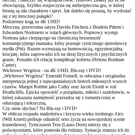
obowiązują. Szybko rozpoczyna się niebezpieczna gra, w której
bronią są siła charakteru i spryt. Jak daleko się posuną, by wydostać
się z tej mrocznej pułapki?
Podziemny krąg na 4K UHD!
Mroczna, przewrotna satyra Davida Finchera z Bradem Pittem i
Edwardem Nortonem w rolach głównych. Popisowy występ
Nortona jako cierpiącego na chroniczną bezsenność
konsumpcyjnego maniaka, który poznaje cynicznego sprzedawcę
mydła (Pitt). Razem wyruszają na buntowniczą, egzystencjalną
krucjatę, która zaprowadzi ich na skraj fizycznych i psychicznych
granic. Ponadto ich relację komplikuje kobieta (Helena Bonham
Carter).
Wichrowe Wzgórza - na 4K UHD, Blu-ray i DVD!
„Wichrowe Wzgórza” Emerald Fennell, to odważna i oryginalna
interpretacja jednej z najwspanialszych historii miłosnych wszech
czasów. Margot Robbie jako Cathy oraz Jacob Elordi w roli
Heathcliffa. Epicka opowieść o pożądaniu, miłości i szaleństwie, w
której zakazana namiętność przeradza się z romantycznej w
odurzającą i toksyczną.
Czy mnie słychac? Na Blu-ray i DVD!
W obliczu rozpadu małżeństwa i kryzysu wieku średniego Alex
(Will Arnett) próbuje odnaleźć sens życia na nowojorskiej scenie
komediowej. Tymczasem Tess (Laura Dern) mierzy się z
poświęceniami, które poniosła dla rodziny. Sytuacja zmusza ich do