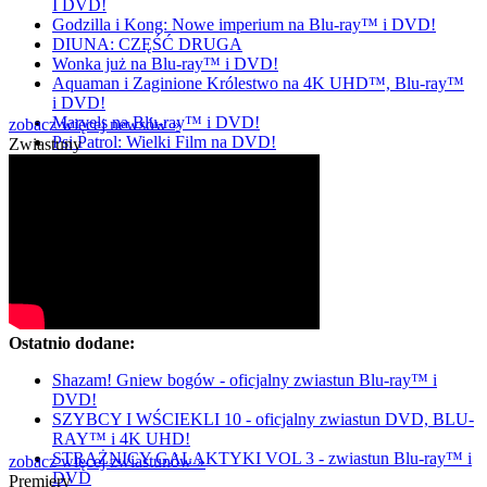
I DVD!
Godzilla i Kong: Nowe imperium na Blu-ray™ i DVD!
DIUNA: CZĘŚĆ DRUGA
Wonka już na Blu-ray™ i DVD!
Aquaman i Zaginione Królestwo na 4K UHD™, Blu-ray™
i DVD!
Marvels na Blu-ray™ i DVD!
zobacz więcej newsów »
Psi Patrol: Wielki Film na DVD!
Zwiastuny
Ostatnio dodane:
Shazam! Gniew bogów - oficjalny zwiastun Blu-ray™ i
DVD!
SZYBCY I WŚCIEKLI 10 - oficjalny zwiastun DVD, BLU-
RAY™ i 4K UHD!
STRAŻNICY GALAKTYKI VOL 3 - zwiastun Blu-ray™ i
zobacz więcej zwiastunów »
DVD
Premiery