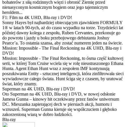
bohaterów z siłą rodzinnych więzi i obronić Ziemię przed
nienasyconym kosmicznym bogiem oraz jego tajemniczym
heroldem...
F1: Film na 4K UHD, Blu-ray i DVD!
Sonny Hayes był najbardziej obiecującym zjawiskiem FORMUŁY
1® w latach 90-tych, aż do czasu wypadku na torze. Trzydzieści lat
później dawny kolega z zespołu, Ruben Cervantes, przekonuje go
do powrotu i jazdy u boku przebojowego debiutanta Joshuy
Pearce’a. To ostatnia szansa, aby zostać numerem jeden na świecie.
Mission: Impossible - The Final Reckoning na 4K UHD, Blu-ray i
DVD!
Mission: Impossible - The Final Reckoning, to ósma część kultowej
serii, w której Tom Cruise wciela się w rolę nieustraszonego Ethana
Hunta. Agent Ethan Hunt wraz z zespołem IMF kontynuują
poszukiwania Entity - sztucznej inteligencji, która zinfiltrowała sieci
wywiadowcze całego świata. Hunt ściga się z czasem, by uratować
świat, który znamy.
Superman na 4K UHD, Blu-ray i DVD!
Oto Superman na 4K UHD, Blu-ray i DVD, w nowej odsłonie
Jamesa Gunna – kinowy hit oczekiwany przez fanów uniwersum
DC. Mieszanka zapierającej dech w piersiach akcji, humoru i
wzruszeń. Superman Gunna kieruje się współczuciem i głęboko
zakorzenioną wiarą w dobro ludzkości.
Blu-ray