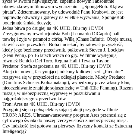
życia w swoim największym, zupełnie nowym i absolutnie
obowiązkowym filmowym wydarzeniu – „SpongeBob: Klątwa
pirata”. Zdeterminowany, by udowodnić Panu Krabowi, że jest
naprawdę odważny i gotowy na wielkie wyzwania, SpongeBob
podejmuje śmiałą decyzję...
Jedna bitwa po drugiej na 4K UHD, Blu-ray i DVD!
Zrezygnowany rewolucjonista Bob (Leonardo DiCaprio) pali
trawkę i żyje w paranoi z córką, Willą (Chase Infiniti). Oboje muszą
stawić czoła przeszłości Boba i uciekać, by ratować przyszłość,
kiedy jego bezlitosny przeciwnik, pułkownik Steven J. Lockjaw
(Sean Penn), po 16 latach wraca do gry. W filmie występują
również Benicio Del Toro, Regina Hall i Teyana Taylor.
Predator: Strefa zagrożenia na 4K UHD, Blu-ray i DVD!
Akcja tej nowej, fascynującej odsłony kultowej serii „Predator”
rozgrywa się w przyszłości na odległej planecie. Młody Predator
(Dimitrius Schuster-Koloamatangi), wypędzony przez własny klan,
nieoczekiwanie znajduje sojuszniczkę w Thii (Elle Fanning). Razem
ruszają w niebezpieczną wyprawę w poszukiwaniu
najgroźniejszego z przeciwników.
Tron: Ares na 4K UHD, Blu-ray i DVD!
Przygotuj się na pełną elektryzującej akcji przygodę w filmie
TRON: ARES. Ultrazaawansowany program Ares przenosi się z
cyfrowego świata do naszej rzeczywistości z niebezpieczną misją.
Czy ludzkość jest gotowa na pierwszy fizyczny kontakt ze Sztuczną
Inteligencją?