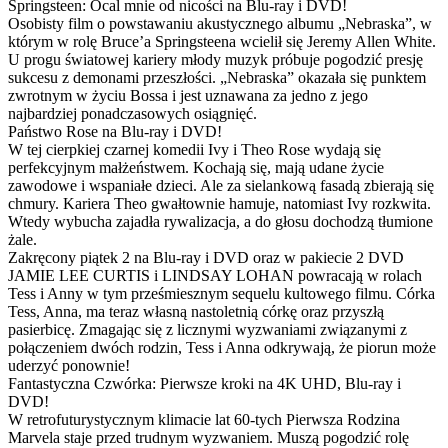
Springsteen: Ocal mnie od nicości na Blu-ray i DVD!
Osobisty film o powstawaniu akustycznego albumu „Nebraska”, w
którym w rolę Bruce’a Springsteena wcielił się Jeremy Allen White.
U progu światowej kariery młody muzyk próbuje pogodzić presję
sukcesu z demonami przeszłości. „Nebraska” okazała się punktem
zwrotnym w życiu Bossa i jest uznawana za jedno z jego
najbardziej ponadczasowych osiągnięć.
Państwo Rose na Blu-ray i DVD!
W tej cierpkiej czarnej komedii Ivy i Theo Rose wydają się
perfekcyjnym małżeństwem. Kochają się, mają udane życie
zawodowe i wspaniałe dzieci. Ale za sielankową fasadą zbierają się
chmury. Kariera Theo gwałtownie hamuje, natomiast Ivy rozkwita.
Wtedy wybucha zajadła rywalizacja, a do głosu dochodzą tłumione
żale.
Zakręcony piątek 2 na Blu-ray i DVD oraz w pakiecie 2 DVD
JAMIE LEE CURTIS i LINDSAY LOHAN powracają w rolach
Tess i Anny w tym prześmiesznym sequelu kultowego filmu. Córka
Tess, Anna, ma teraz własną nastoletnią córkę oraz przyszłą
pasierbicę. Zmagając się z licznymi wyzwaniami związanymi z
połączeniem dwóch rodzin, Tess i Anna odkrywają, że piorun może
uderzyć ponownie!
Fantastyczna Czwórka: Pierwsze kroki na 4K UHD, Blu-ray i
DVD!
W retrofuturystycznym klimacie lat 60-tych Pierwsza Rodzina
Marvela staje przed trudnym wyzwaniem. Muszą pogodzić rolę