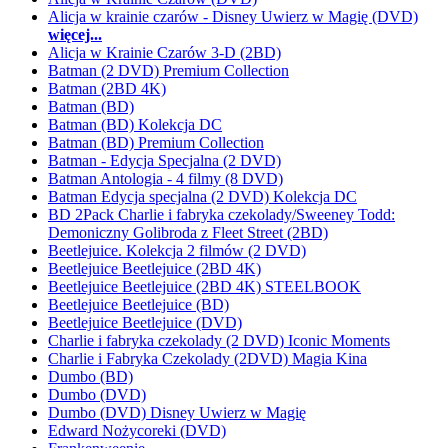
Alicja w krainie czarów - Disney Uwierz w Magię (DVD)
więcej...
Alicja w Krainie Czarów 3-D (2BD)
Batman (2 DVD) Premium Collection
Batman (2BD 4K)
Batman (BD)
Batman (BD) Kolekcja DC
Batman (BD) Premium Collection
Batman - Edycja Specjalna (2 DVD)
Batman Antologia - 4 filmy (8 DVD)
Batman Edycja specjalna (2 DVD) Kolekcja DC
BD 2Pack Charlie i fabryka czekolady/Sweeney Todd:
Demoniczny Golibroda z Fleet Street (2BD)
Beetlejuice. Kolekcja 2 filmów (2 DVD)
Beetlejuice Beetlejuice (2BD 4K)
Beetlejuice Beetlejuice (2BD 4K) STEELBOOK
Beetlejuice Beetlejuice (BD)
Beetlejuice Beetlejuice (DVD)
Charlie i fabryka czekolady (2 DVD) Iconic Moments
Charlie i Fabryka Czekolady (2DVD) Magia Kina
Dumbo (BD)
Dumbo (DVD)
Dumbo (DVD) Disney Uwierz w Magię
Edward Nożycoreki (DVD)