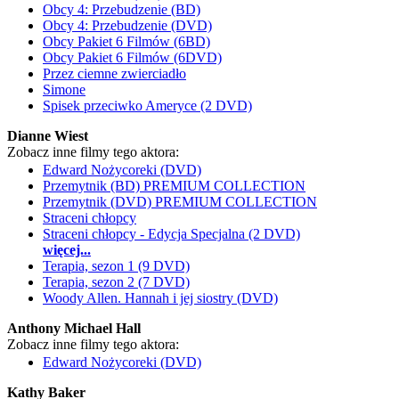
Obcy 4: Przebudzenie (BD)
Obcy 4: Przebudzenie (DVD)
Obcy Pakiet 6 Filmów (6BD)
Obcy Pakiet 6 Filmów (6DVD)
Przez ciemne zwierciadło
Simone
Spisek przeciwko Ameryce (2 DVD)
Dianne Wiest
Zobacz inne filmy tego aktora:
Edward Nożycoreki (DVD)
Przemytnik (BD) PREMIUM COLLECTION
Przemytnik (DVD) PREMIUM COLLECTION
Straceni chłopcy
Straceni chłopcy - Edycja Specjalna (2 DVD)
więcej...
Terapia, sezon 1 (9 DVD)
Terapia, sezon 2 (7 DVD)
Woody Allen. Hannah i jej siostry (DVD)
Anthony Michael Hall
Zobacz inne filmy tego aktora:
Edward Nożycoreki (DVD)
Kathy Baker