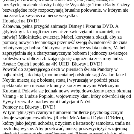
przeżycie, ocalenie siostry i objęcie Wysokiego Tronu Rady. Cztery
bezwzględne rody rozpoczynają brutalne polowanie, w którym nie
ma zasad, a zwycięzca bierze wszystko.
Hopnięci na DVD!
Zabawna, pełna przygód animacja Disney i Pixar na DVD. A
gdybyśmy tak mogli rozmawiać ze zwierzętami i rozumieli, co
mówią? Miłośniczka zwierząt, Mabel, korzysta z okazji, aby za
pomocą nowych technologii przenieść swoją świadomość do ciała
robotycznego bobra. Odkrywając tajemnice świata natury, Mabel
zaprzyjaźnia się z charyzmatycznym bobrem i jednoczy zwierzęce
królestwo w obliczu zbliżającego się zagrożenia ze strony ludzi.
Avatar: Ogień i popiół na 4K UHD, Blu-ray i DVD!
Powróć do zapierającego dech w piersiach świata Pandory w
najbardziej, jak dotąd, monumentalnej odsłonie sagi Avatar. Jake i
Neytiri mierzą się z bolesną stratą i wyruszają w podróż przez
spektakularne i nieznane krainy z koczowniczymi Wietrznymi
Kupcami. Pojawia się jednak nowy wróg dowodzony przez okrutną
Varang - to Ludzie Popiołu, wojowniczy klan, który odwrócił się od
Eywy i zerwał z pradawnymi tradycjami Na'vi.
Pomocy na Blu-ray i DVD!
W tym tętniącym czarnym humorem thrillerze psychologicznym
dwoje współpracowników (Rachel McAdams i Dylan O’Brien),
którzy jako jedyni uchodzą z życiem z katastrofy samolotu, trafia na
bezludną wyspę. Aby przetrwać, muszą przezwyciężyć wzajemną
niechęć i nauczyć się współpracować. Biurowe zasady już tu nie