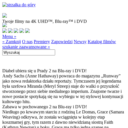
Twoje filmy na 4K UHD™, Blu-ray™ i DVD
Menu »
« Zamknij
O nas
Premiery
Zapowiedzi
Newsy
Katalog filmów
szukanie zaawansowane »
Diabeł ubiera się u Prady 2 na Blu-ray i DVD!
Andy Sachs (Anne Hathaway) powraca do magazynu „Runway”
jako nowa redaktorka działu reportaży. Tymczasem jej legendarna
była szefowa Miranda (Meryl Streep) staje do walki o przyszłość
stworzonego przez siebie medialnego imperium. Znajome twarze i
nowe postacie spotykają się na wybiegu w tej stylowej kontynuacji
kultowego hitu.
Zabawa w pochowanego 2 na Blu-ray i DVD!
Niedługo po krwawym starciu z rodziną Le Domas, Grace (Samara
Weaving) odkrywa, że została wciągnięta w kolejny etap
koszmarnej gry, tym razem z dawno niewidzianą siostrą Faith
(Kathryn Newton) u boku. Grace ma tylko jedną szansę na