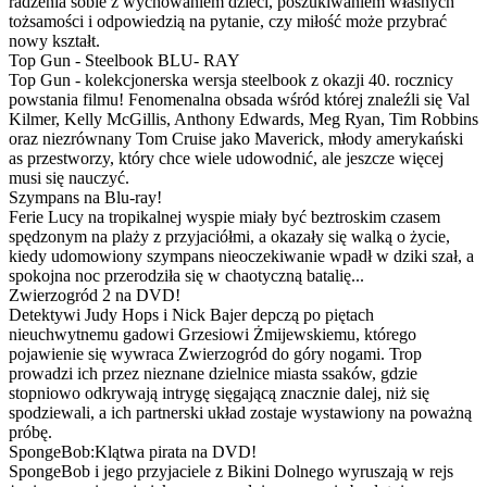
radzenia sobie z wychowaniem dzieci, poszukiwaniem własnych
tożsamości i odpowiedzią na pytanie, czy miłość może przybrać
nowy kształt.
Top Gun - Steelbook BLU- RAY
Top Gun - kolekcjonerska wersja steelbook z okazji 40. rocznicy
powstania filmu! Fenomenalna obsada wśród której znaleźli się Val
Kilmer, Kelly McGillis, Anthony Edwards, Meg Ryan, Tim Robbins
oraz niezrównany Tom Cruise jako Maverick, młody amerykański
as przestworzy, który chce wiele udowodnić, ale jeszcze więcej
musi się nauczyć.
Szympans na Blu-ray!
Ferie Lucy na tropikalnej wyspie miały być beztroskim czasem
spędzonym na plaży z przyjaciółmi, a okazały się walką o życie,
kiedy udomowiony szympans nieoczekiwanie wpadł w dziki szał, a
spokojna noc przerodziła się w chaotyczną batalię...
Zwierzogród 2 na DVD!
Detektywi Judy Hops i Nick Bajer depczą po piętach
nieuchwytnemu gadowi Grzesiowi Żmijewskiemu, którego
pojawienie się wywraca Zwierzogród do góry nogami. Trop
prowadzi ich przez nieznane dzielnice miasta ssaków, gdzie
stopniowo odkrywają intrygę sięgającą znacznie dalej, niż się
spodziewali, a ich partnerski układ zostaje wystawiony na poważną
próbę.
SpongeBob:Klątwa pirata na DVD!
SpongeBob i jego przyjaciele z Bikini Dolnego wyruszają w rejs