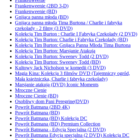
Frankenweenie
Frankenweenie (2BD 3-D)
Frankenweenie (BD)
Gnijąca panna młoda (BD)
Gnijąca panna młoda Tima Burtona / Charlie i fabryka
czekolady - 2 filmy (3 DVD)
Kolekcja Tim Burton : Charlie I Fabryka Czekolady (2 DVD)
Kolekcja Tim Burton: Charlie i Fabryka Czekolady (BD)
Kolekcja Tim Burton: Gnijaca Panna Mloda Tima Burtona
Kolekcja Tim Burton: Marsjanie Atakują
Kolekcja Tim Burton: Sweeney Todd (2 DVD)
Kolekcja Tim Burton: Sweeney Todd (BD)
Kultowy Jack Nicholson w komedii (3 DVD)
Magia Kina: Kolekcja 3 filmów DVD (Tajemniczy ogród,
Mała księżniczka, Charlie i fabryka czekolady)
Marsjanie atakują (DVD) Iconic Moments
Mroczne Cienie
Mroczne Cienie (BD)
Osobliwy dom Pani Peregrine(DVD)
Powrót Batmana (2BD 4K)
Powrót Batmana (BD)
Powrót Batmana (BD) Kolekcja DC
Powrót Batmana (BD) Premium Collection
Powrót Batmana - Edycja Specjalna (2 DVD)
Powrót Batmana Edycja specjalna (2 DVD) Kolekcja DC