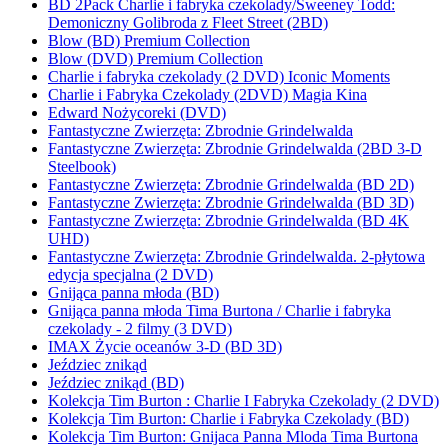
BD 2Pack Charlie i fabryka czekolady/Sweeney Todd:
Demoniczny Golibroda z Fleet Street (2BD)
Blow (BD) Premium Collection
Blow (DVD) Premium Collection
Charlie i fabryka czekolady (2 DVD) Iconic Moments
Charlie i Fabryka Czekolady (2DVD) Magia Kina
Edward Nożycoreki (DVD)
Fantastyczne Zwierzęta: Zbrodnie Grindelwalda
Fantastyczne Zwierzęta: Zbrodnie Grindelwalda (2BD 3-D
Steelbook)
Fantastyczne Zwierzęta: Zbrodnie Grindelwalda (BD 2D)
Fantastyczne Zwierzęta: Zbrodnie Grindelwalda (BD 3D)
Fantastyczne Zwierzęta: Zbrodnie Grindelwalda (BD 4K
UHD)
Fantastyczne Zwierzęta: Zbrodnie Grindelwalda. 2-płytowa
edycja specjalna (2 DVD)
Gnijąca panna młoda (BD)
Gnijąca panna młoda Tima Burtona / Charlie i fabryka
czekolady - 2 filmy (3 DVD)
IMAX Życie oceanów 3-D (BD 3D)
Jeździec znikąd
Jeździec znikąd (BD)
Kolekcja Tim Burton : Charlie I Fabryka Czekolady (2 DVD)
Kolekcja Tim Burton: Charlie i Fabryka Czekolady (BD)
Kolekcja Tim Burton: Gnijaca Panna Mloda Tima Burtona