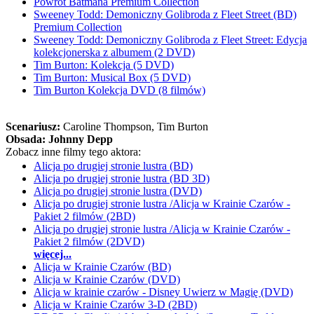
Powrót Batmana Premium Collection
Sweeney Todd: Demoniczny Golibroda z Fleet Street (BD)
Premium Collection
Sweeney Todd: Demoniczny Golibroda z Fleet Street: Edycja
kolekcjonerska z albumem (2 DVD)
Tim Burton: Kolekcja (5 DVD)
Tim Burton: Musical Box (5 DVD)
Tim Burton Kolekcja DVD (8 filmów)
Scenariusz:
Caroline Thompson
, Tim Burton
Obsada:
Johnny Depp
Zobacz inne filmy tego aktora:
Alicja po drugiej stronie lustra (BD)
Alicja po drugiej stronie lustra (BD 3D)
Alicja po drugiej stronie lustra (DVD)
Alicja po drugiej stronie lustra /Alicja w Krainie Czarów -
Pakiet 2 filmów (2BD)
Alicja po drugiej stronie lustra /Alicja w Krainie Czarów -
Pakiet 2 filmów (2DVD)
więcej...
Alicja w Krainie Czarów (BD)
Alicja w Krainie Czarów (DVD)
Alicja w krainie czarów - Disney Uwierz w Magię (DVD)
Alicja w Krainie Czarów 3-D (2BD)