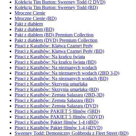
Kolekcja Tim Burton: Sweeney Todd (2 DVD)
Kolekcja Tim Burton: Sweeney Todd (BD)
Mroczne Cienie
Mroczne Cienie (BD)
Pakt z diabłem
Pakt z diabłem (BD)
Pakt z diabłem (BD) Premium Collection
Pakt z diabłem (DVD) Premium Collection
Piraci z Karaibów: Klątwa Czarnej Perły
Piraci z Karaibów: Klątwa Czarnej Perły (BD)
Piraci z Karaibów: Na krańcu świata
Piraci z Karaibów: Na krańcu świata (BD)
Piraci z Karaibów: Na nieznanych wodach
Piraci z Karaibów: Na nieznanych wodach (2BD 3-D)
Piraci z Karaibów: Na nieznanych wodach (BD)
Piraci z Karaibów: Skrzynia umarlaka
Piraci z Karaibów: Skrzynia umarlaka (BD)
Piraci z Karaibów: Zemsta Salazara (2BD-3D)
Piraci z Karaibów: Zemsta Salazara (BD)
Piraci z Karaibów: Zemsta Salazara (DVD)
Piraci z Karaibów PAKIET 5 filmów (5BD)
Piraci z Karaibów PAKIET 5 filmów (5DVD)
Piraci z Karaibów Pakiet filmów 1-4 (4BD)
Piraci z Karaibów Pakiet filmów 1-4 (4DVD)
Sweeney Todd: Demoniczny Golibroda z Fleet Street (BD)