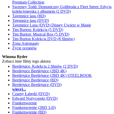
Premium Collection
Sweeney Todd: Demoniczny Golibroda z Fleet Street: Edycja
kolekcjonerska z albumem (2 DVD)
Tajemnice lasu (BD)
Tajemnice lasu (DVD)
Tajemnice Lasu (DVD) Disney Uwierz w Magię
Tim Burton: Kolekcja (5 DVD)
Tim Burton: Musical Box (5 DVD)
Tim Burton Kolekcja DVD (8 filmów)
Żona Astronauty
Życie oceanów
Winona Ryder
Zobacz inne filmy tego aktora:
Beetlejuice. Kolekcja 2 filmów (2 DVD)
Beetlejuice Beetlejuice (2BD 4K)
Beetlejuice Beetlejuice (2BD 4K) STEELBOOK
Beetlejuice Beetlejuice (BD)
Beetlejuice Beetlejuice (DVD)
więcej...
Czarny Łabędź (DVD)
Edward Nożycoreki (DVD)
Frankenweenie
Frankenweenie (2BD 3-D)
Frankenweenie (BD)