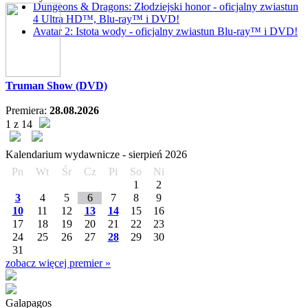
Dungeons & Dragons: Złodziejski honor - oficjalny zwiastun
4 Ultra HD™, Blu-ray™ i DVD!
Avatar 2: Istota wody - oficjalny zwiastun Blu-ray™ i DVD!
Truman Show (DVD)
Premiera:
28.08.2026
1 z 14
Kalendarium wydawnicze -
sierpień
2026
Pn
Wt
Śr
Cz
Pi
So
Ni
1
2
3
4
5
6
7
8
9
10
11
12
13
14
15
16
17
18
19
20
21
22
23
24
25
26
27
28
29
30
31
zobacz więcej premier »
Galapagos