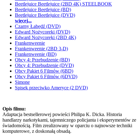
Beetlejuice Beetlejuice (2BD 4K) STEELBOOK
Beetlejuice Beetlejuice (BD)
Beetlejuice Beetlejuice (DVD)
więcej...
Czarny Łabędź (DVD)
Edward Nożycoreki (DVD)
Edward Nożycoręki (2BD 4K)
Frankenweenie
Frankenweenie (2BD 3-D)
Frankenweenie (BD)
Obcy 4: Przebudzenie (BD)
Obcy 4: Przebudzenie (DVD)
Obcy Pakiet 6 Filmów (6BD)
Obcy Pakiet 6 Filmów (6DVD)
Simone
Spisek przeciwko Ameryce (2 DVD)
Opis filmu:
Adaptacja bestsellerowej powieści Philipa K. Dicka. Historia
handlarzy narkotykami, tajemniczego policjanta i eksperymentów ze
świadomością. Film zrealizowany w oparciu o najnowsze techniki
komputerowe, z doskonałą obsadą.