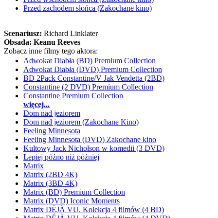
Przed zachodem słońca (Zakochane kino)
Scenariusz:
Richard Linklater
Obsada:
Keanu Reeves
Zobacz inne filmy tego aktora:
Adwokat Diabła (BD) Premium Collection
Adwokat Diabła (DVD) Premium Collection
BD 2Pack Constantine/V Jak Vendetta (2BD)
Constantine (2 DVD) Premium Collection
Constantine Premium Collection
więcej...
Dom nad jeziorem
Dom nad jeziorem (Zakochane Kino)
Feeling Minnesota
Feeling Minnesota (DVD) Zakochane kino
Kultowy Jack Nicholson w komedii (3 DVD)
Lepiej późno niż później
Matrix
Matrix (2BD 4K)
Matrix (3BD 4K)
Matrix (BD) Premium Collection
Matrix (DVD) Iconic Moments
Matrix DÉJÀ VU. Kolekcja 4 filmów (4 BD)