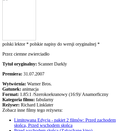
polski lektor *
polskie napisy do wersji oryginalnej *
Przez ciemne zwierciadło
Tytuł oryginalny:
Scanner Darkly
Premiera:
31.07.2007
Wytwórnia:
Warner Bros.
Gatunek:
animacja
Format:
1.85:1
/Szerokoekranowy (16:9)/
Anamorficzny
Kategoria filmu:
fabularny
Reżyser:
Richard Linklater
Zobacz inne filmy tego reżysera:
Limitowana Edycja - pakiet 2 filmów: Przed zachodem
słońca, Przed wschodem słońca
Przed wschodem słońca (Zakochane kino)