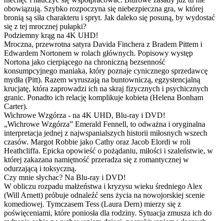
obowiązują. Szybko rozpoczyna się niebezpieczna gra, w której
bronią są siła charakteru i spryt. Jak daleko się posuną, by wydostać
się z tej mrocznej pułapki?
Podziemny krąg na 4K UHD!
Mroczna, przewrotna satyra Davida Finchera z Bradem Pittem i
Edwardem Nortonem w rolach głównych. Popisowy występ
Nortona jako cierpiącego na chroniczną bezsenność
konsumpcyjnego maniaka, który poznaje cynicznego sprzedawcę
mydła (Pitt). Razem wyruszają na buntowniczą, egzystencjalną
krucjatę, która zaprowadzi ich na skraj fizycznych i psychicznych
granic. Ponadto ich relację komplikuje kobieta (Helena Bonham
Carter).
Wichrowe Wzgórza - na 4K UHD, Blu-ray i DVD!
„Wichrowe Wzgórza” Emerald Fennell, to odważna i oryginalna
interpretacja jednej z najwspanialszych historii miłosnych wszech
czasów. Margot Robbie jako Cathy oraz Jacob Elordi w roli
Heathcliffa. Epicka opowieść o pożądaniu, miłości i szaleństwie, w
której zakazana namiętność przeradza się z romantycznej w
odurzającą i toksyczną.
Czy mnie słychac? Na Blu-ray i DVD!
W obliczu rozpadu małżeństwa i kryzysu wieku średniego Alex
(Will Arnett) próbuje odnaleźć sens życia na nowojorskiej scenie
komediowej. Tymczasem Tess (Laura Dern) mierzy się z
poświęceniami, które poniosła dla rodziny. Sytuacja zmusza ich do