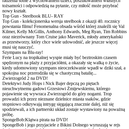
radzenia sobie z wychowaniem dzieci, poszukiwaniem własnych
tożsamości i odpowiedzią na pytanie, czy miłość może przybrać
nowy kształt.
Top Gun - Steelbook BLU- RAY
Top Gun - kolekcjonerska wersja steelbook z okazji 40. rocznicy
powstania filmu! Fenomenalna obsada wśród której znaleźli się Val
Kilmer, Kelly McGillis, Anthony Edwards, Meg Ryan, Tim Robbins
oraz niezrównany Tom Cruise jako Maverick, młody amerykański
as przestworzy, który chce wiele udowodnić, ale jeszcze więcej
musi się nauczyć.
Szympans na Blu-ray!
Ferie Lucy na tropikalnej wyspie miały być beztroskim czasem
spędzonym na plaży z przyjaciółmi, a okazały się walką o życie,
kiedy udomowiony szympans nieoczekiwanie wpadł w dziki szał, a
spokojna noc przerodziła się w chaotyczną batalię...
Zwierzogród 2 na DVD!
Detektywi Judy Hops i Nick Bajer depczą po piętach
nieuchwytnemu gadowi Grzesiowi Żmijewskiemu, którego
pojawienie się wywraca Zwierzogród do góry nogami. Trop
prowadzi ich przez nieznane dzielnice miasta ssaków, gdzie
stopniowo odkrywają intrygę sięgającą znacznie dalej, niż się
spodziewali, a ich partnerski układ zostaje wystawiony na poważną
próbę.
SpongeBob:Klątwa pirata na DVD!
SpongeBob i jego przyjaciele z Bikini Dolnego wyruszają w rejs