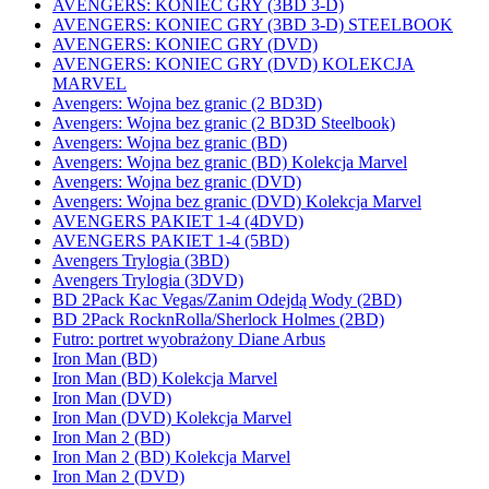
AVENGERS: KONIEC GRY (3BD 3-D)
AVENGERS: KONIEC GRY (3BD 3-D) STEELBOOK
AVENGERS: KONIEC GRY (DVD)
AVENGERS: KONIEC GRY (DVD) KOLEKCJA
MARVEL
Avengers: Wojna bez granic (2 BD3D)
Avengers: Wojna bez granic (2 BD3D Steelbook)
Avengers: Wojna bez granic (BD)
Avengers: Wojna bez granic (BD) Kolekcja Marvel
Avengers: Wojna bez granic (DVD)
Avengers: Wojna bez granic (DVD) Kolekcja Marvel
AVENGERS PAKIET 1-4 (4DVD)
AVENGERS PAKIET 1-4 (5BD)
Avengers Trylogia (3BD)
Avengers Trylogia (3DVD)
BD 2Pack Kac Vegas/Zanim Odejdą Wody (2BD)
BD 2Pack RocknRolla/Sherlock Holmes (2BD)
Futro: portret wyobrażony Diane Arbus
Iron Man (BD)
Iron Man (BD) Kolekcja Marvel
Iron Man (DVD)
Iron Man (DVD) Kolekcja Marvel
Iron Man 2 (BD)
Iron Man 2 (BD) Kolekcja Marvel
Iron Man 2 (DVD)