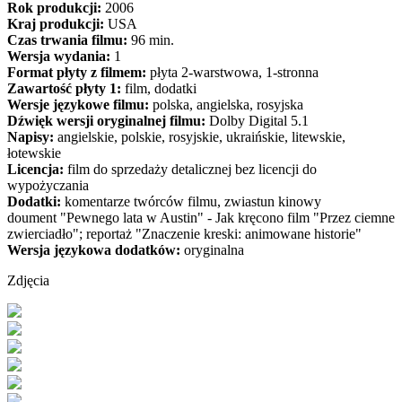
Rok produkcji:
2006
Kraj produkcji:
USA
Czas trwania filmu:
96 min.
Wersja wydania:
1
Format płyty z filmem:
płyta 2-warstwowa, 1-stronna
Zawartość płyty 1:
film, dodatki
Wersje językowe filmu:
polska, angielska, rosyjska
Dźwięk wersji oryginalnej filmu:
Dolby Digital 5.1
Napisy:
angielskie, polskie, rosyjskie, ukraińskie, litewskie,
łotewskie
Licencja:
film do sprzedaży detalicznej bez licencji do
wypożyczania
Dodatki:
komentarze twórców filmu, zwiastun kinowy
doument "Pewnego lata w Austin" - Jak kręcono film "Przez ciemne
zwierciadło"; reportaż "Znaczenie kreski: animowane historie"
Wersja językowa dodatków:
oryginalna
Zdjęcia