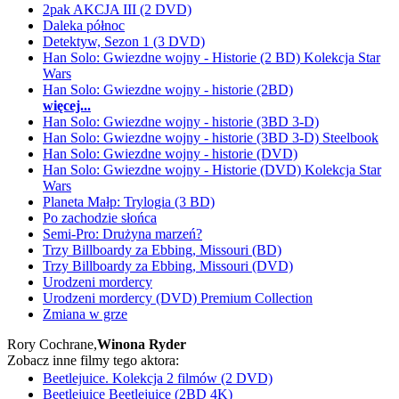
2pak AKCJA III (2 DVD)
Daleka północ
Detektyw, Sezon 1 (3 DVD)
Han Solo: Gwiezdne wojny - Historie (2 BD) Kolekcja Star
Wars
Han Solo: Gwiezdne wojny - historie (2BD)
więcej...
Han Solo: Gwiezdne wojny - historie (3BD 3-D)
Han Solo: Gwiezdne wojny - historie (3BD 3-D) Steelbook
Han Solo: Gwiezdne wojny - historie (DVD)
Han Solo: Gwiezdne wojny - Historie (DVD) Kolekcja Star
Wars
Planeta Małp: Trylogia (3 BD)
Po zachodzie słońca
Semi-Pro: Drużyna marzeń?
Trzy Billboardy za Ebbing, Missouri (BD)
Trzy Billboardy za Ebbing, Missouri (DVD)
Urodzeni mordercy
Urodzeni mordercy (DVD) Premium Collection
Zmiana w grze
Rory Cochrane,
Winona Ryder
Zobacz inne filmy tego aktora:
Beetlejuice. Kolekcja 2 filmów (2 DVD)
Beetlejuice Beetlejuice (2BD 4K)