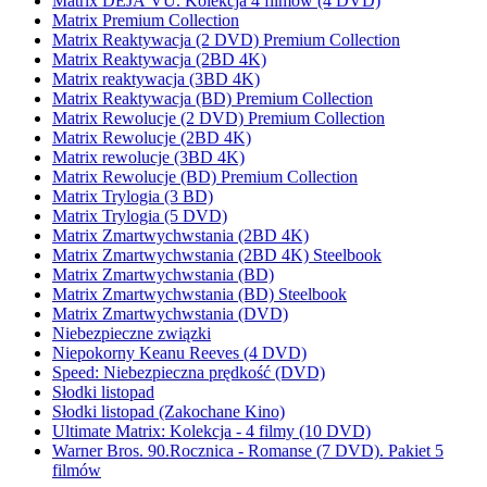
Matrix DÉJÀ VU. Kolekcja 4 filmów (4 DVD)
Matrix Premium Collection
Matrix Reaktywacja (2 DVD) Premium Collection
Matrix Reaktywacja (2BD 4K)
Matrix reaktywacja (3BD 4K)
Matrix Reaktywacja (BD) Premium Collection
Matrix Rewolucje (2 DVD) Premium Collection
Matrix Rewolucje (2BD 4K)
Matrix rewolucje (3BD 4K)
Matrix Rewolucje (BD) Premium Collection
Matrix Trylogia (3 BD)
Matrix Trylogia (5 DVD)
Matrix Zmartwychwstania (2BD 4K)
Matrix Zmartwychwstania (2BD 4K) Steelbook
Matrix Zmartwychwstania (BD)
Matrix Zmartwychwstania (BD) Steelbook
Matrix Zmartwychwstania (DVD)
Niebezpieczne związki
Niepokorny Keanu Reeves (4 DVD)
Speed: Niebezpieczna prędkość (DVD)
Słodki listopad
Słodki listopad (Zakochane Kino)
Ultimate Matrix: Kolekcja - 4 filmy (10 DVD)
Warner Bros. 90.Rocznica - Romanse (7 DVD). Pakiet 5
filmów