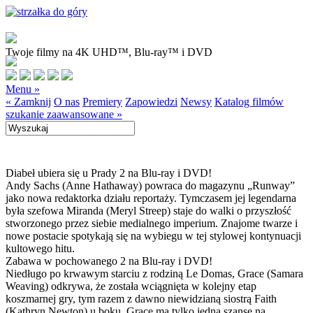
Twoje filmy na 4K UHD™, Blu-ray™ i DVD
Menu »
« Zamknij
O nas
Premiery
Zapowiedzi
Newsy
Katalog filmów
szukanie zaawansowane »
Diabeł ubiera się u Prady 2 na Blu-ray i DVD!
Andy Sachs (Anne Hathaway) powraca do magazynu „Runway”
jako nowa redaktorka działu reportaży. Tymczasem jej legendarna
była szefowa Miranda (Meryl Streep) staje do walki o przyszłość
stworzonego przez siebie medialnego imperium. Znajome twarze i
nowe postacie spotykają się na wybiegu w tej stylowej kontynuacji
kultowego hitu.
Zabawa w pochowanego 2 na Blu-ray i DVD!
Niedługo po krwawym starciu z rodziną Le Domas, Grace (Samara
Weaving) odkrywa, że została wciągnięta w kolejny etap
koszmarnej gry, tym razem z dawno niewidzianą siostrą Faith
(Kathryn Newton) u boku. Grace ma tylko jedną szansę na