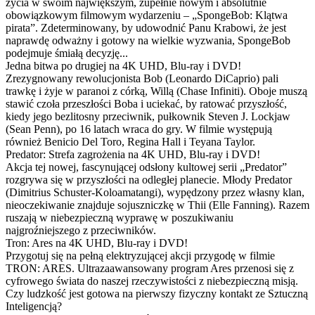
życia w swoim największym, zupełnie nowym i absolutnie
obowiązkowym filmowym wydarzeniu – „SpongeBob: Klątwa
pirata”. Zdeterminowany, by udowodnić Panu Krabowi, że jest
naprawdę odważny i gotowy na wielkie wyzwania, SpongeBob
podejmuje śmiałą decyzję...
Jedna bitwa po drugiej na 4K UHD, Blu-ray i DVD!
Zrezygnowany rewolucjonista Bob (Leonardo DiCaprio) pali
trawkę i żyje w paranoi z córką, Willą (Chase Infiniti). Oboje muszą
stawić czoła przeszłości Boba i uciekać, by ratować przyszłość,
kiedy jego bezlitosny przeciwnik, pułkownik Steven J. Lockjaw
(Sean Penn), po 16 latach wraca do gry. W filmie występują
również Benicio Del Toro, Regina Hall i Teyana Taylor.
Predator: Strefa zagrożenia na 4K UHD, Blu-ray i DVD!
Akcja tej nowej, fascynującej odsłony kultowej serii „Predator”
rozgrywa się w przyszłości na odległej planecie. Młody Predator
(Dimitrius Schuster-Koloamatangi), wypędzony przez własny klan,
nieoczekiwanie znajduje sojuszniczkę w Thii (Elle Fanning). Razem
ruszają w niebezpieczną wyprawę w poszukiwaniu
najgroźniejszego z przeciwników.
Tron: Ares na 4K UHD, Blu-ray i DVD!
Przygotuj się na pełną elektryzującej akcji przygodę w filmie
TRON: ARES. Ultrazaawansowany program Ares przenosi się z
cyfrowego świata do naszej rzeczywistości z niebezpieczną misją.
Czy ludzkość jest gotowa na pierwszy fizyczny kontakt ze Sztuczną
Inteligencją?