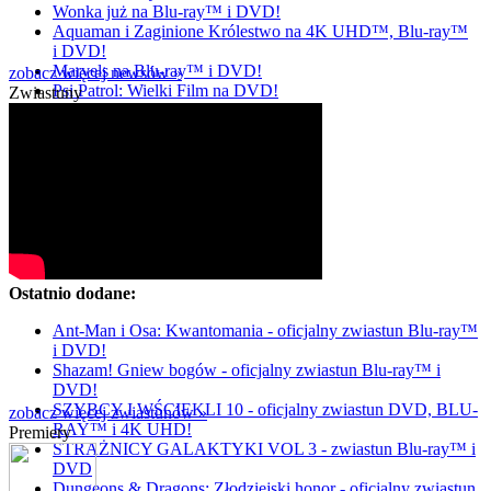
Wonka już na Blu-ray™ i DVD!
Aquaman i Zaginione Królestwo na 4K UHD™, Blu-ray™
i DVD!
Marvels na Blu-ray™ i DVD!
zobacz więcej newsów »
Psi Patrol: Wielki Film na DVD!
Zwiastuny
Ostatnio dodane:
Ant-Man i Osa: Kwantomania - oficjalny zwiastun Blu-ray™
i DVD!
Shazam! Gniew bogów - oficjalny zwiastun Blu-ray™ i
DVD!
SZYBCY I WŚCIEKLI 10 - oficjalny zwiastun DVD, BLU-
zobacz więcej zwiastunów »
RAY™ i 4K UHD!
Premiery
STRAŻNICY GALAKTYKI VOL 3 - zwiastun Blu-ray™ i
DVD
Dungeons & Dragons: Złodziejski honor - oficjalny zwiastun