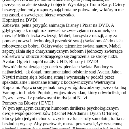
przeżycie, ocalenie siostry i objęcie Wysokiego Tronu Rady. Cztery
bezwzględne rody rozpoczynają brutalne polowanie, w którym nie
ma zasad, a zwycięzca bierze wszystko.
Hopnięci na DVD!
Zabawna, pełna przygód animacja Disney i Pixar na DVD. A
gdybyśmy tak mogli rozmawiać ze zwierzętami i rozumieli, co
mówią? Miłośniczka zwierząt, Mabel, korzysta z okazji, aby za
pomocą nowych technologii przenieść swoją świadomość do ciała
robotycznego bobra. Odkrywając tajemnice świata natury, Mabel
zaprzyjaźnia się z charyzmatycznym bobrem i jednoczy zwierzęce
królestwo w obliczu zbliżającego się zagrożenia ze strony ludzi.
Avatar: Ogień i popiół na 4K UHD, Blu-ray i DVD!
Powróć do zapierającego dech w piersiach świata Pandory w
najbardziej, jak dotąd, monumentalnej odsłonie sagi Avatar. Jake i
Neytiri mierzą się z bolesną stratą i wyruszają w podróż przez
spektakularne i nieznane krainy z koczowniczymi Wietrznymi
Kupcami. Pojawia się jednak nowy wróg dowodzony przez okrutną
Varang - to Ludzie Popiołu, wojowniczy klan, który odwrócił się od
Eywy i zerwał z pradawnymi tradycjami Na'vi.
Pomocy na Blu-ray i DVD!
W tym tętniącym czarnym humorem thrillerze psychologicznym
dwoje współpracowników (Rachel McAdams i Dylan O’Brien),
którzy jako jedyni uchodzą z życiem z katastrofy samolotu, trafia na
bezludną wyspę. Aby przetrwać, muszą przezwyciężyć wzajemną
niechęć i nauczyć się współpracować. Biurowe zasady już tu nie