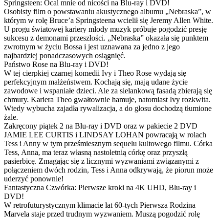
Springsteen: Ocal mnie od nicości na Blu-ray i DVD!
Osobisty film o powstawaniu akustycznego albumu „Nebraska”, w
którym w rolę Bruce’a Springsteena wcielił się Jeremy Allen White.
U progu światowej kariery młody muzyk próbuje pogodzić presję
sukcesu z demonami przeszłości. „Nebraska” okazała się punktem
zwrotnym w życiu Bossa i jest uznawana za jedno z jego
najbardziej ponadczasowych osiągnięć.
Państwo Rose na Blu-ray i DVD!
W tej cierpkiej czarnej komedii Ivy i Theo Rose wydają się
perfekcyjnym małżeństwem. Kochają się, mają udane życie
zawodowe i wspaniałe dzieci. Ale za sielankową fasadą zbierają się
chmury. Kariera Theo gwałtownie hamuje, natomiast Ivy rozkwita.
Wtedy wybucha zajadła rywalizacja, a do głosu dochodzą tłumione
żale.
Zakręcony piątek 2 na Blu-ray i DVD oraz w pakiecie 2 DVD
JAMIE LEE CURTIS i LINDSAY LOHAN powracają w rolach
Tess i Anny w tym prześmiesznym sequelu kultowego filmu. Córka
Tess, Anna, ma teraz własną nastoletnią córkę oraz przyszłą
pasierbicę. Zmagając się z licznymi wyzwaniami związanymi z
połączeniem dwóch rodzin, Tess i Anna odkrywają, że piorun może
uderzyć ponownie!
Fantastyczna Czwórka: Pierwsze kroki na 4K UHD, Blu-ray i
DVD!
W retrofuturystycznym klimacie lat 60-tych Pierwsza Rodzina
Marvela staje przed trudnym wyzwaniem. Muszą pogodzić rolę