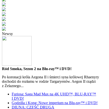
Newsy
Ród Smoka, Sezon 2 na Blu-ray™ i DVD!
Po koronacji króla Aegona II i śmierci syna królowej Rhaenyry
dochodzi do rozłamu w rodzie Targaryenów. Aegon II rządzi
z Żelaznego...
Furiosa: Saga Mad Max na 4K UHD™, BLU-RAY™
I DVD!
Godzilla i Kong: Nowe imperium na Blu-ray™ i DVD!
DIUNA: CZĘŚĆ DRUGA