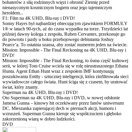
bohaterów z siłą rodzinnych więzi i obronić Ziemię przed
nienasyconym kosmicznym bogiem oraz jego tajemniczym
heroldem...
F1: Film na 4K UHD, Blu-ray i DVD!
Sonny Hayes był najbardziej obiecującym zjawiskiem FORMUŁY
1® w latach 90-tych, aż do czasu wypadku na torze. Trzydzieści lat
później dawny kolega z zespołu, Ruben Cervantes, przekonuje go
do powrotu i jazdy u boku przebojowego debiutanta Joshuy
Pearce’a. To ostatnia szansa, aby zostać numerem jeden na świecie.
Mission: Impossible - The Final Reckoning na 4K UHD, Blu-ray i
DVD!
Mission: Impossible - The Final Reckoning, to ósma część kultowej
serii, w której Tom Cruise wciela się w rolę nieustraszonego Ethana
Hunta. Agent Ethan Hunt wraz z zespołem IMF kontynuują
poszukiwania Entity - sztucznej inteligencji, która zinfiltrowała sieci
wywiadowcze całego świata. Hunt ściga się z czasem, by uratować
świat, który znamy.
Superman na 4K UHD, Blu-ray i DVD!
Oto Superman na 4K UHD, Blu-ray i DVD, w nowej odsłonie
Jamesa Gunna – kinowy hit oczekiwany przez fanów uniwersum
DC. Mieszanka zapierającej dech w piersiach akcji, humoru i
wzruszeń. Superman Gunna kieruje się współczuciem i głęboko
zakorzenioną wiarą w dobro ludzkości.
DVD