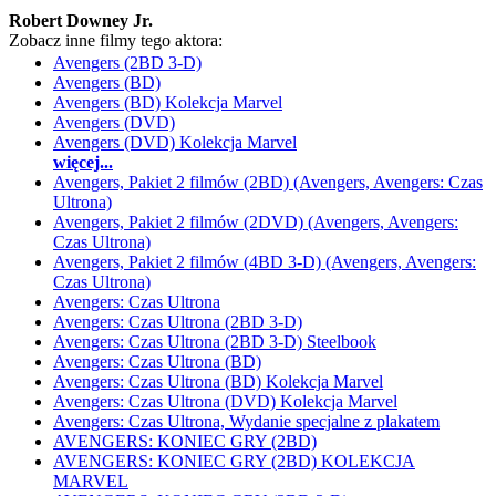
Robert Downey Jr.
Zobacz inne filmy tego aktora:
Avengers (2BD 3-D)
Avengers (BD)
Avengers (BD) Kolekcja Marvel
Avengers (DVD)
Avengers (DVD) Kolekcja Marvel
więcej...
Avengers, Pakiet 2 filmów (2BD) (Avengers, Avengers: Czas
Ultrona)
Avengers, Pakiet 2 filmów (2DVD) (Avengers, Avengers:
Czas Ultrona)
Avengers, Pakiet 2 filmów (4BD 3-D) (Avengers, Avengers:
Czas Ultrona)
Avengers: Czas Ultrona
Avengers: Czas Ultrona (2BD 3-D)
Avengers: Czas Ultrona (2BD 3-D) Steelbook
Avengers: Czas Ultrona (BD)
Avengers: Czas Ultrona (BD) Kolekcja Marvel
Avengers: Czas Ultrona (DVD) Kolekcja Marvel
Avengers: Czas Ultrona, Wydanie specjalne z plakatem
AVENGERS: KONIEC GRY (2BD)
AVENGERS: KONIEC GRY (2BD) KOLEKCJA
MARVEL