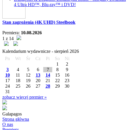
4 Ultra HD™, Blu-ray™ i DVD!
Stan zagrożenia (4K UHD) Steelbook
Premiera:
10.08.2026
1 z 14
Kalendarium wydawnicze -
sierpień
2026
Pn
Wt
Śr
Cz
Pi
So
Ni
1
2
3
4
5
6
7
8
9
10
11
12
13
14
15
16
17
18
19
20
21
22
23
24
25
26
27
28
29
30
31
zobacz więcej premier »
Galapagos
Strona główna
O nas
Premiery