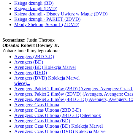
Księga dżungli (BD)
Księga dżungli (DVD)
Księga dżungli - Disney Uwierz w Magię (DVD)
Księga dżungli - PAKIET (2DVD)
Młody Sheldon, Sezon 1 (2 DVD)
Scenariusz:
Justin Theroux
Obsada:
Robert Downey Jr.
Zobacz inne filmy tego aktora:
Avengers (2BD 3-D)
Avengers (BD)
Avengers (BD) Kolekcja Marvel
Avengers (DVD)
Avengers (DVD) Kolekcja Marvel
więcej...
Avengers, Pakiet 2 filmów (2BD) (Avengers, Avengers: Czas U
Avengers, Pakiet 2 filmów (2DVD) (Avengers, Avengers: Czas
Avengers, Pakiet 2 filmów (4BD 3-D) (Avengers, Avengers: Cz
Avengers: Czas Ultrona
Avengers: Czas Ultrona (2BD 3-D)
Avengers: Czas Ultrona (2BD 3-D) Steelbook
Avengers: Czas Ultrona (BD)
Avengers: Czas Ultrona (BD) Kolekcja Marvel
Avengers: Czas Ultrona (DVD) Kolekcja Marvel