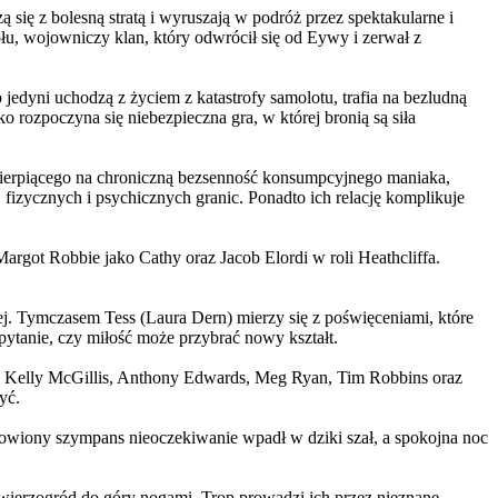
 się z bolesną stratą i wyruszają w podróż przez spektakularne i
, wojowniczy klan, który odwrócił się od Eywy i zerwał z
yni uchodzą z życiem z katastrofy samolotu, trafia na bezludną
rozpoczyna się niebezpieczna gra, w której bronią są siła
ierpiącego na chroniczną bezsenność konsumpcyjnego maniaka,
 fizycznych i psychicznych granic. Ponadto ich relację komplikuje
argot Robbie jako Cathy oraz Jacob Elordi w roli Heathcliffa.
ej. Tymczasem Tess (Laura Dern) mierzy się z poświęceniami, które
ytanie, czy miłość może przybrać nowy kształt.
er, Kelly McGillis, Anthony Edwards, Meg Ryan, Tim Robbins oraz
yć.
omowiony szympans nieoczekiwanie wpadł w dziki szał, a spokojna noc
ierzogród do góry nogami. Trop prowadzi ich przez nieznane