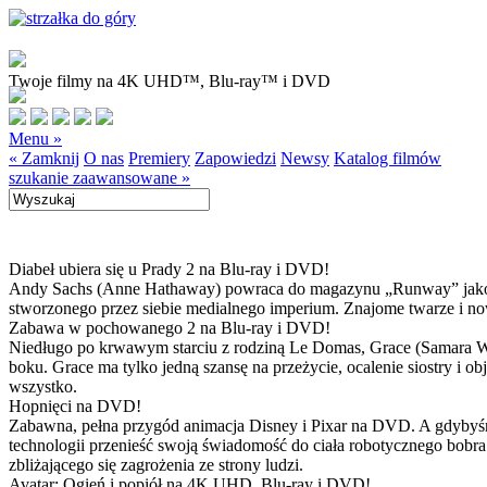
Twoje filmy na 4K UHD™, Blu-ray™ i DVD
Menu »
« Zamknij
O nas
Premiery
Zapowiedzi
Newsy
Katalog filmów
szukanie zaawansowane »
Diabeł ubiera się u Prady 2 na Blu-ray i DVD!
Andy Sachs (Anne Hathaway) powraca do magazynu „Runway” jako now
stworzonego przez siebie medialnego imperium. Znajome twarze i now
Zabawa w pochowanego 2 na Blu-ray i DVD!
Niedługo po krwawym starciu z rodziną Le Domas, Grace (Samara Wea
boku. Grace ma tylko jedną szansę na przeżycie, ocalenie siostry i
wszystko.
Hopnięci na DVD!
Zabawna, pełna przygód animacja Disney i Pixar na DVD. A gdybyśmy
technologii przenieść swoją świadomość do ciała robotycznego bobra
zbliżającego się zagrożenia ze strony ludzi.
Avatar: Ogień i popiół na 4K UHD, Blu-ray i DVD!