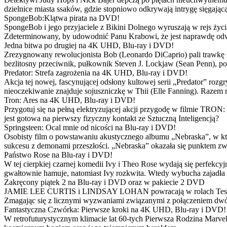
dzielnice miasta ssaków, gdzie stopniowo odkrywają intrygę sięgającą
SpongeBob:Klątwa pirata na DVD!
SpongeBob i jego przyjaciele z Bikini Dolnego wyruszają w rejs 
Zdeterminowany, by udowodnić Panu Krabowi, że jest naprawdę odw
Jedna bitwa po drugiej na 4K UHD, Blu-ray i DVD!
Zrezygnowany rewolucjonista Bob (Leonardo DiCaprio) pali trawkę i ż
bezlitosny przeciwnik, pułkownik Steven J. Lockjaw (Sean Penn), po 
Predator: Strefa zagrożenia na 4K UHD, Blu-ray i DVD!
Akcja tej nowej, fascynującej odsłony kultowej serii „Predator” roz
nieoczekiwanie znajduje sojuszniczkę w Thii (Elle Fanning). Razem
Tron: Ares na 4K UHD, Blu-ray i DVD!
Przygotuj się na pełną elektryzującej akcji przygodę w filmie TRON
jest gotowa na pierwszy fizyczny kontakt ze Sztuczną Inteligencją?
Springsteen: Ocal mnie od nicości na Blu-ray i DVD!
Osobisty film o powstawaniu akustycznego albumu „Nebraska”, w któ
sukcesu z demonami przeszłości. „Nebraska” okazała się punktem zw
Państwo Rose na Blu-ray i DVD!
W tej cierpkiej czarnej komedii Ivy i Theo Rose wydają się perfekcy
gwałtownie hamuje, natomiast Ivy rozkwita. Wtedy wybucha zajadła r
Zakręcony piątek 2 na Blu-ray i DVD oraz w pakiecie 2 DVD
JAMIE LEE CURTIS i LINDSAY LOHAN powracają w rolach Tess i Anny
Zmagając się z licznymi wyzwaniami związanymi z połączeniem dwóc
Fantastyczna Czwórka: Pierwsze kroki na 4K UHD, Blu-ray i DVD!
W retrofuturystycznym klimacie lat 60-tych Pierwsza Rodzina Marve