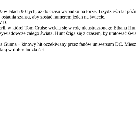
latach 90-tych, aż do czasu wypadku na torze. Trzydzieści lat późn
ostatnia szansa, aby zostać numerem jeden na świecie.
DVD!
serii, w której Tom Cruise wciela się w rolę nieustraszonego Ethana 
ci wywiadowcze całego świata. Hunt ściga się z czasem, by uratować świ
Gunna – kinowy hit oczekiwany przez fanów uniwersum DC. Mieszanka
arą w dobro ludzkości.