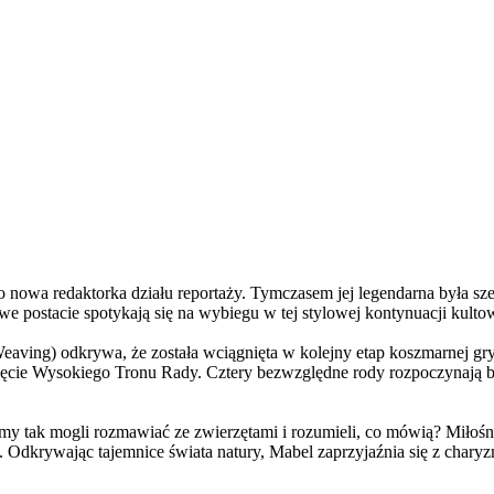
a redaktorka działu reportaży. Tymczasem jej legendarna była szefo
e postacie spotykają się na wybiegu w tej stylowej kontynuacji kulto
ving) odkrywa, że została wciągnięta w kolejny etap koszmarnej gry
 objęcie Wysokiego Tronu Rady. Cztery bezwzględne rody rozpoczynają 
 tak mogli rozmawiać ze zwierzętami i rozumieli, co mówią? Miłośni
. Odkrywając tajemnice świata natury, Mabel zaprzyjaźnia się z char