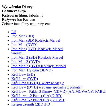
Wytwórnia:
Disney
Gatunek:
akcja
Kategoria filmu:
fabularny
Reżyser:
Jon Favreau
Zobacz inne filmy tego reżysera:
Elf
Iron Man (BD)
Iron Man (BD) Kolekcja Marvel
Iron Man (DVD)
Iron Man (DVD) Kolekcja Marvel
więcej...
Iron Man 2 (BD) Kolekcja Marvel
Iron Man 2 (DVD)
Iron Man 2 (DVD) Kolekcja Marvel
Iron Man Trylogia (3DVD)
Król Lew (BD)
Król Lew (DVD)
Król Lew (DVD) Uwierz w Magię
Król Lew (DVD) wydanie specjalne z plakatem
Król Lew - Pakiet 2 filmów (2DVD) (ANIMOWANY/ FA
Król Lew 1-2 Pakiet (LA) (2 BD)
Król Lew 1-2 Pakiet (LA) (2 DVD)
Księga dżungli (2BD 3-D)