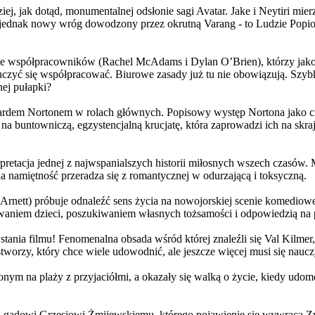
j, jak dotąd, monumentalnej odsłonie sagi Avatar. Jake i Neytiri mierzą
jednak nowy wróg dowodzony przez okrutną Varang - to Ludzie Popiołu
 współpracowników (Rachel McAdams i Dylan O’Brien), którzy jako jed
yć się współpracować. Biurowe zasady już tu nie obowiązują. Szybko 
nej pułapki?
wardem Nortonem w rolach głównych. Popisowy występ Nortona jako c
a buntowniczą, egzystencjalną krucjatę, która zaprowadzi ich na skraj
etacja jednej z najwspanialszych historii miłosnych wszech czasów. M
na namiętność przeradza się z romantycznej w odurzającą i toksyczną.
Arnett) próbuje odnaleźć sens życia na nowojorskiej scenie komediow
owaniem dzieci, poszukiwaniem własnych tożsamości i odpowiedzią na p
wstania filmu! Fenomenalna obsada wśród której znaleźli się Val Kilm
orzy, który chce wiele udowodnić, ale jeszcze więcej musi się naucz
onym na plaży z przyjaciółmi, a okazały się walką o życie, kiedy ud
 gadowi Grzesiowi Żmijewskiemu, którego pojawienie się wywraca Zw