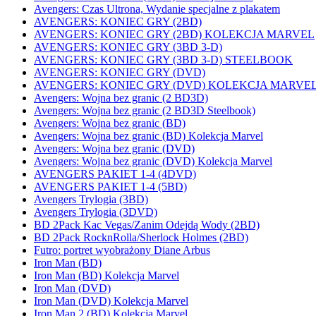
Avengers: Czas Ultrona, Wydanie specjalne z plakatem
AVENGERS: KONIEC GRY (2BD)
AVENGERS: KONIEC GRY (2BD) KOLEKCJA MARVEL
AVENGERS: KONIEC GRY (3BD 3-D)
AVENGERS: KONIEC GRY (3BD 3-D) STEELBOOK
AVENGERS: KONIEC GRY (DVD)
AVENGERS: KONIEC GRY (DVD) KOLEKCJA MARVE
Avengers: Wojna bez granic (2 BD3D)
Avengers: Wojna bez granic (2 BD3D Steelbook)
Avengers: Wojna bez granic (BD)
Avengers: Wojna bez granic (BD) Kolekcja Marvel
Avengers: Wojna bez granic (DVD)
Avengers: Wojna bez granic (DVD) Kolekcja Marvel
AVENGERS PAKIET 1-4 (4DVD)
AVENGERS PAKIET 1-4 (5BD)
Avengers Trylogia (3BD)
Avengers Trylogia (3DVD)
BD 2Pack Kac Vegas/Zanim Odejdą Wody (2BD)
BD 2Pack RocknRolla/Sherlock Holmes (2BD)
Futro: portret wyobrażony Diane Arbus
Iron Man (BD)
Iron Man (BD) Kolekcja Marvel
Iron Man (DVD)
Iron Man (DVD) Kolekcja Marvel
Iron Man 2 (BD) Kolekcja Marvel