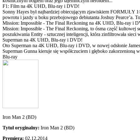
kosmicznym bogiem oraz jego tajemniczym heroldem...
F1: Film na 4K UHD, Blu-ray i DVD!
Sonny Hayes był najbardziej obiecującym zjawiskiem FORMUŁY 1® w 
powrotu i jazdy u boku przebojowego debiutanta Joshuy Pearce’a. To 
Mission: Impossible - The Final Reckoning na 4K UHD, Blu-ray i 
Mission: Impossible - The Final Reckoning, to ósma część kultowej 
poszukiwania Entity - sztucznej inteligencji, która zinfiltrowała sie
Superman na 4K UHD, Blu-ray i DVD!
Oto Superman na 4K UHD, Blu-ray i DVD, w nowej odsłonie Jamesa 
Superman Gunna kieruje się współczuciem i głęboko zakorzenioną wi
Blu-ray
Iron Man 2 (BD)
Tytuł oryginalny:
Iron Man 2 (BD)
Premiera:
02.12.2014