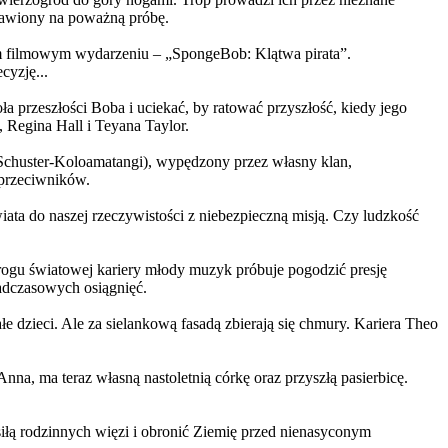
ystawiony na poważną próbę.
m filmowym wydarzeniu – „SpongeBob: Klątwa pirata”.
yzję...
a przeszłości Boba i uciekać, by ratować przyszłość, kiedy jego
 Regina Hall i Teyana Taylor.
us Schuster-Koloamatangi), wypędzony przez własny klan,
 przeciwników.
ata do naszej rzeczywistości z niebezpieczną misją. Czy ludzkość
rogu światowej kariery młody muzyk próbuje pogodzić presję
nadczasowych osiągnięć.
 dzieci. Ale za sielankową fasadą zbierają się chmury. Kariera Theo
ma teraz własną nastoletnią córkę oraz przyszłą pasierbicę.
iłą rodzinnych więzi i obronić Ziemię przed nienasyconym