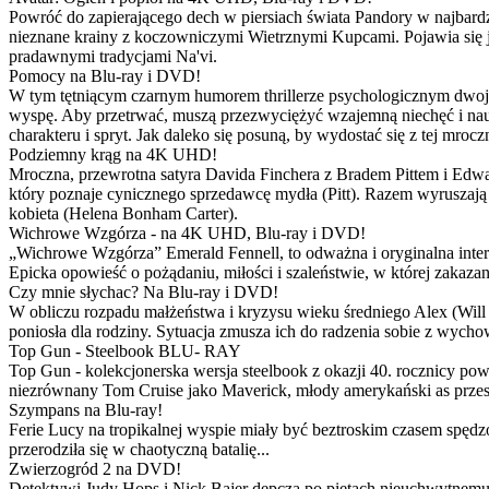
Powróć do zapierającego dech w piersiach świata Pandory w najbardzie
nieznane krainy z koczowniczymi Wietrznymi Kupcami. Pojawia się 
pradawnymi tradycjami Na'vi.
Pomocy na Blu-ray i DVD!
W tym tętniącym czarnym humorem thrillerze psychologicznym dwoje
wyspę. Aby przetrwać, muszą przezwyciężyć wzajemną niechęć i naucz
charakteru i spryt. Jak daleko się posuną, by wydostać się z tej mrocz
Podziemny krąg na 4K UHD!
Mroczna, przewrotna satyra Davida Finchera z Bradem Pittem i Ed
który poznaje cynicznego sprzedawcę mydła (Pitt). Razem wyruszają n
kobieta (Helena Bonham Carter).
Wichrowe Wzgórza - na 4K UHD, Blu-ray i DVD!
„Wichrowe Wzgórza” Emerald Fennell, to odważna i oryginalna interpr
Epicka opowieść o pożądaniu, miłości i szaleństwie, w której zakaza
Czy mnie słychac? Na Blu-ray i DVD!
W obliczu rozpadu małżeństwa i kryzysu wieku średniego Alex (Will 
poniosła dla rodziny. Sytuacja zmusza ich do radzenia sobie z wych
Top Gun - Steelbook BLU- RAY
Top Gun - kolekcjonerska wersja steelbook z okazji 40. rocznicy po
niezrównany Tom Cruise jako Maverick, młody amerykański as przestw
Szympans na Blu-ray!
Ferie Lucy na tropikalnej wyspie miały być beztroskim czasem spędz
przerodziła się w chaotyczną batalię...
Zwierzogród 2 na DVD!
Detektywi Judy Hops i Nick Bajer depczą po piętach nieuchwytnemu