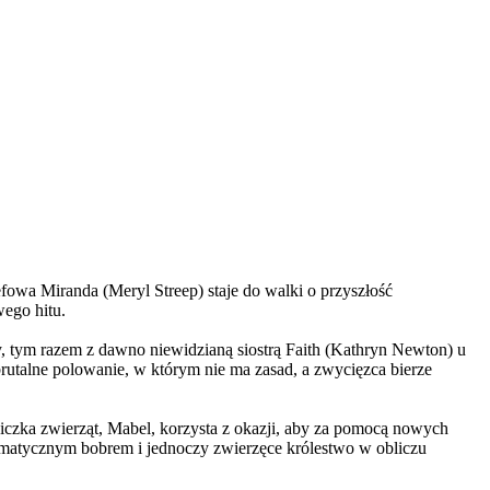
wa Miranda (Meryl Streep) staje do walki o przyszłość
wego hitu.
, tym razem z dawno niewidzianą siostrą Faith (Kathryn Newton) u
brutalne polowanie, w którym nie ma zasad, a zwycięzca bierze
czka zwierząt, Mabel, korzysta z okazji, aby za pomocą nowych
yzmatycznym bobrem i jednoczy zwierzęce królestwo w obliczu