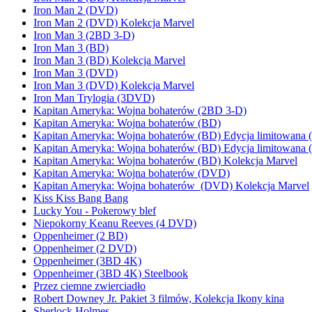
Iron Man 2 (DVD)
Iron Man 2 (DVD) Kolekcja Marvel
Iron Man 3 (2BD 3-D)
Iron Man 3 (BD)
Iron Man 3 (BD) Kolekcja Marvel
Iron Man 3 (DVD)
Iron Man 3 (DVD) Kolekcja Marvel
Iron Man Trylogia (3DVD)
Kapitan Ameryka: Wojna bohaterów (2BD 3-D)
Kapitan Ameryka: Wojna bohaterów (BD)
Kapitan Ameryka: Wojna bohaterów (BD) Edycja limitowana 
Kapitan Ameryka: Wojna bohaterów (BD) Edycja limitowana 
Kapitan Ameryka: Wojna bohaterów (BD) Kolekcja Marvel
Kapitan Ameryka: Wojna bohaterów (DVD)
Kapitan Ameryka: Wojna bohaterów (DVD) Kolekcja Marvel
Kiss Kiss Bang Bang
Lucky You - Pokerowy blef
Niepokorny Keanu Reeves (4 DVD)
Oppenheimer (2 BD)
Oppenheimer (2 DVD)
Oppenheimer (3BD 4K)
Oppenheimer (3BD 4K) Steelbook
Przez ciemne zwierciadło
Robert Downey Jr. Pakiet 3 filmów, Kolekcja Ikony kina
Sherlock Holmes