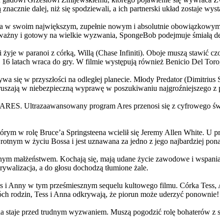
 znacznie dalej, niż się spodziewali, a ich partnerski układ zostaje w
życia w swoim największym, zupełnie nowym i absolutnie obowiązkowy
ażny i gotowy na wielkie wyzwania, SpongeBob podejmuje śmiałą dec
yje w paranoi z córką, Willą (Chase Infiniti). Oboje muszą stawić czoł
16 latach wraca do gry. W filmie występują również Benicio Del Toro,
grywa się w przyszłości na odległej planecie. Młody Predator (Dimitri
 ruszają w niebezpieczną wyprawę w poszukiwaniu najgroźniejszego z
: ARES. Ultrazaawansowany program Ares przenosi się z cyfrowego świ
rym w rolę Bruce’a Springsteena wcielił się Jeremy Allen White. U p
rotnym w życiu Bossa i jest uznawana za jedno z jego najbardziej po
jnym małżeństwem. Kochają się, mają udane życie zawodowe i wspaniałe
ywalizacja, a do głosu dochodzą tłumione żale.
 w tym prześmiesznym sequelu kultowego filmu. Córka Tess, Anna, 
h rodzin, Tess i Anna odkrywają, że piorun może uderzyć ponownie!
la staje przed trudnym wyzwaniem. Muszą pogodzić rolę bohaterów z s