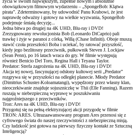
życia w swoim największym, zupełnie nowym i absolutnie
obowiązkowym filmowym wydarzeniu – „SpongeBob: Klątwa
pirata”. Zdeterminowany, by udowodnić Panu Krabowi, że jest
naprawdę odważny i gotowy na wielkie wyzwania, SpongeBob
podejmuje śmiałą decyzję...
Jedna bitwa po drugiej na 4K UHD, Blu-ray i DVD!
Zrezygnowany rewolucjonista Bob (Leonardo DiCaprio) pali
trawkę i żyje w paranoi z córką, Willą (Chase Infiniti). Oboje muszą
stawić czoła przeszłości Boba i uciekać, by ratować przyszłość,
kiedy jego bezlitosny przeciwnik, pułkownik Steven J. Lockjaw
(Sean Penn), po 16 latach wraca do gry. W filmie występują
również Benicio Del Toro, Regina Hall i Teyana Taylor.
Predator: Strefa zagrożenia na 4K UHD, Blu-ray i DVD!
Akcja tej nowej, fascynującej odsłony kultowej serii „Predator”
rozgrywa się w przyszłości na odległej planecie. Młody Predator
(Dimitrius Schuster-Koloamatangi), wypędzony przez własny klan,
nieoczekiwanie znajduje sojuszniczkę w Thii (Elle Fanning). Razem
ruszają w niebezpieczną wyprawę w poszukiwaniu
najgroźniejszego z przeciwników.
Tron: Ares na 4K UHD, Blu-ray i DVD!
Przygotuj się na pełną elektryzującej akcji przygodę w filmie
TRON: ARES. Ultrazaawansowany program Ares przenosi się z
cyfrowego świata do naszej rzeczywistości z niebezpieczną misją.
Czy ludzkość jest gotowa na pierwszy fizyczny kontakt ze Sztuczną
Inteligencją?