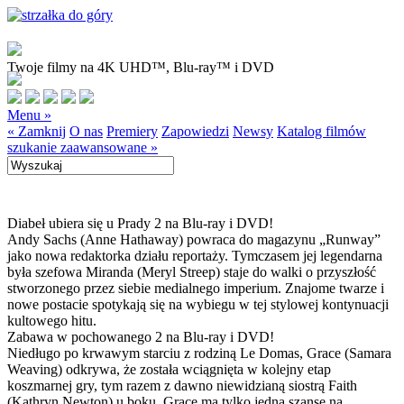
Twoje filmy na 4K UHD™, Blu-ray™ i DVD
Menu »
« Zamknij
O nas
Premiery
Zapowiedzi
Newsy
Katalog filmów
szukanie zaawansowane »
Diabeł ubiera się u Prady 2 na Blu-ray i DVD!
Andy Sachs (Anne Hathaway) powraca do magazynu „Runway”
jako nowa redaktorka działu reportaży. Tymczasem jej legendarna
była szefowa Miranda (Meryl Streep) staje do walki o przyszłość
stworzonego przez siebie medialnego imperium. Znajome twarze i
nowe postacie spotykają się na wybiegu w tej stylowej kontynuacji
kultowego hitu.
Zabawa w pochowanego 2 na Blu-ray i DVD!
Niedługo po krwawym starciu z rodziną Le Domas, Grace (Samara
Weaving) odkrywa, że została wciągnięta w kolejny etap
koszmarnej gry, tym razem z dawno niewidzianą siostrą Faith
(Kathryn Newton) u boku. Grace ma tylko jedną szansę na