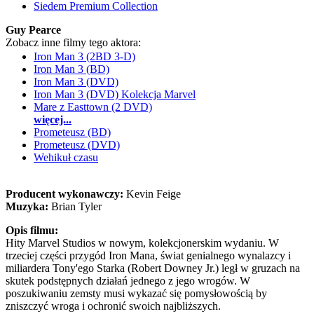
Siedem Premium Collection
Guy Pearce
Zobacz inne filmy tego aktora:
Iron Man 3 (2BD 3-D)
Iron Man 3 (BD)
Iron Man 3 (DVD)
Iron Man 3 (DVD) Kolekcja Marvel
Mare z Easttown (2 DVD)
więcej...
Prometeusz (BD)
Prometeusz (DVD)
Wehikuł czasu
Producent wykonawczy:
Kevin Feige
Muzyka:
Brian Tyler
Opis filmu:
Hity Marvel Studios w nowym, kolekcjonerskim wydaniu. W
trzeciej części przygód Iron Mana, świat genialnego wynalazcy i
miliardera Tony'ego Starka (Robert Downey Jr.) legł w gruzach na
skutek podstępnych działań jednego z jego wrogów. W
poszukiwaniu zemsty musi wykazać się pomysłowością by
zniszczyć wroga i ochronić swoich najbliższych.