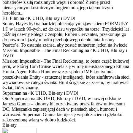
bohaterów z siłą rodzinnych więzi i obronić Ziemię przed
nienasyconym kosmicznym bogiem oraz jego tajemniczym
heroldem...
F1: Film na 4K UHD, Blu-ray i DVD!
Sonny Hayes był najbardziej obiecującym zjawiskiem FORMUŁY
1® w latach 90-tych, aż do czasu wypadku na torze. Trzydzieści lat
później dawny kolega z zespołu, Ruben Cervantes, przekonuje go
do powrotu i jazdy u boku przebojowego debiutanta Joshuy
Pearce’a. To ostatnia szansa, aby zostać numerem jeden na świecie.
Mission: Impossible - The Final Reckoning na 4K UHD, Blu-ray i
DVD!
Mission: Impossible - The Final Reckoning, to ósma część kultowej
serii, w której Tom Cruise wciela się w rolę nieustraszonego Ethana
Hunta. Agent Ethan Hunt wraz z zespołem IMF kontynuują
poszukiwania Entity - sztucznej inteligencji, która zinfiltrowała sieci
wywiadowcze całego świata. Hunt ściga się z czasem, by uratować
świat, który znamy.
Superman na 4K UHD, Blu-ray i DVD!
Oto Superman na 4K UHD, Blu-ray i DVD, w nowej odsłonie
Jamesa Gunna – kinowy hit oczekiwany przez fanów uniwersum
DC. Mieszanka zapierającej dech w piersiach akcji, humoru i
wzruszeń. Superman Gunna kieruje się współczuciem i głęboko
zakorzenioną wiarą w dobro ludzkości.
Blu-ray