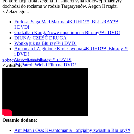
Po koronacji króla Aegona II i śmierci syna królowej Rhaenyry
dochodzi do rozłamu w rodzie Targaryenów. Aegon II rządzi
z Żelaznego...
Furiosa: Saga Mad Max na 4K UHD™, BLU-RAY™
I DVD!
Godzilla i Kong: Nowe imperium na Blu-ray™ i DVD!
DIUNA: CZĘŚĆ DRUGA
Wonka już na Blu-ray™ i DVD!
Aquaman i Zaginione Królestwo na 4K UHD™, Blu-ray™
i DVD!
Marvels na Blu-ray™ i DVD!
zobacz więcej newsów »
Psi Patrol: Wielki Film na DVD!
Zwiastuny
Ostatnio dodane:
Ant-Man i Osa: Kwantomania - oficjalny zwiastun Blu-ray™