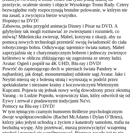
przeżycie, ocalenie siostry i objęcie Wysokiego Tronu Rady. Cztery
bezwzględne rody rozpoczynają brutalne polowanie, w którym nie
ma zasad, a zwycięzca bierze wszystko.
Hopnięci na DVD!
Zabawna, pełna przygód animacja Disney i Pixar na DVD. A
gdybyśmy tak mogli rozmawiać ze zwierzętami i rozumieli, co
mówią? Miłośniczka zwierząt, Mabel, korzysta z okazji, aby za
pomocą nowych technologii przenieść swoją świadomość do ciała
robotycznego bobra. Odkrywając tajemnice świata natury, Mabel
zaprzyjaźnia się z charyzmatycznym bobrem i jednoczy zwierzęce
królestwo w obliczu zbliżającego się zagrożenia ze strony ludzi.
Avatar: Ogień i popiół na 4K UHD, Blu-ray i DVD!
Powróć do zapierającego dech w piersiach świata Pandory w
najbardziej, jak dotąd, monumentalnej odsłonie sagi Avatar. Jake i
Neytiri mierzą się z bolesną stratą i wyruszają w podróż przez
spektakularne i nieznane krainy z koczowniczymi Wietrznymi
Kupcami. Pojawia się jednak nowy wróg dowodzony przez okrutną
Varang - to Ludzie Popiołu, wojowniczy klan, który odwrócił się od
Eywy i zerwał z pradawnymi tradycjami Na'vi.
Pomocy na Blu-ray i DVD!
W tym tętniącym czarnym humorem thrillerze psychologicznym
dwoje współpracowników (Rachel McAdams i Dylan O’Brien),
którzy jako jedyni uchodzą z życiem z katastrofy samolotu, trafia na
bezludną wyspę. Aby przetrwać, muszą przezwyciężyć wzajemną
niechęć i nauczyć się współpracować. Biurowe zasady już tu nie