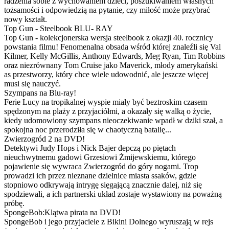
radzenia sobie z wychowaniem dzieci, poszukiwaniem własnych
tożsamości i odpowiedzią na pytanie, czy miłość może przybrać
nowy kształt.
Top Gun - Steelbook BLU- RAY
Top Gun - kolekcjonerska wersja steelbook z okazji 40. rocznicy
powstania filmu! Fenomenalna obsada wśród której znaleźli się Val
Kilmer, Kelly McGillis, Anthony Edwards, Meg Ryan, Tim Robbins
oraz niezrównany Tom Cruise jako Maverick, młody amerykański
as przestworzy, który chce wiele udowodnić, ale jeszcze więcej
musi się nauczyć.
Szympans na Blu-ray!
Ferie Lucy na tropikalnej wyspie miały być beztroskim czasem
spędzonym na plaży z przyjaciółmi, a okazały się walką o życie,
kiedy udomowiony szympans nieoczekiwanie wpadł w dziki szał, a
spokojna noc przerodziła się w chaotyczną batalię...
Zwierzogród 2 na DVD!
Detektywi Judy Hops i Nick Bajer depczą po piętach
nieuchwytnemu gadowi Grzesiowi Żmijewskiemu, którego
pojawienie się wywraca Zwierzogród do góry nogami. Trop
prowadzi ich przez nieznane dzielnice miasta ssaków, gdzie
stopniowo odkrywają intrygę sięgającą znacznie dalej, niż się
spodziewali, a ich partnerski układ zostaje wystawiony na poważną
próbę.
SpongeBob:Klątwa pirata na DVD!
SpongeBob i jego przyjaciele z Bikini Dolnego wyruszają w rejs