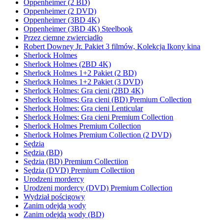
Oppenheimer (2 BD)
Oppenheimer (2 DVD)
Oppenheimer (3BD 4K)
Oppenheimer (3BD 4K) Steelbook
Przez ciemne zwierciadło
Robert Downey Jr. Pakiet 3 filmów, Kolekcja Ikony kina
Sherlock Holmes
Sherlock Holmes (2BD 4K)
Sherlock Holmes 1+2 Pakiet (2 BD)
Sherlock Holmes 1+2 Pakiet (3 DVD)
Sherlock Holmes: Gra cieni (2BD 4K)
Sherlock Holmes: Gra cieni (BD) Premium Collection
Sherlock Holmes: Gra cieni Lenticular
Sherlock Holmes: Gra cieni Premium Collection
Sherlock Holmes Premium Collection
Sherlock Holmes Premium Collection (2 DVD)
Sędzia
Sędzia (BD)
Sędzia (BD) Premium Collectiion
Sędzia (DVD) Premium Collectiion
Urodzeni mordercy
Urodzeni mordercy (DVD) Premium Collection
Wydział pościgowy
Zanim odejdą wody
Zanim odejdą wody (BD)