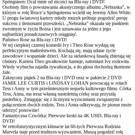
Springsteen: Ocal mnie od nicości na Blu-ray i DVD!
Osobisty film o powstawaniu akustycznego albumu „Nebraska”, w
którym w rolę Bruce’a Springsteena wcielił się Jeremy Allen White.
U progu światowej kariery młody muzyk próbuje pogodzić presję
sukcesu z demonami przeszłości. „Nebraska” okazała się punktem
zwrotnym w życiu Bossa i jest uznawana za jedno z jego
najbardziej ponadczasowych osiągnięć.
Państwo Rose na Blu-ray i DVD!
W tej cierpkiej czarnej komedii Ivy i Theo Rose wydają się
perfekcyjnym małżeństwem. Kochają się, mają udane życie
zawodowe i wspaniałe dzieci. Ale za sielankową fasadą zbierają się
chmury. Kariera Theo gwałtownie hamuje, natomiast Ivy rozkwita.
Wtedy wybucha zajadła rywalizacja, a do głosu dochodzą tłumione
żale.
Zakręcony piątek 2 na Blu-ray i DVD oraz w pakiecie 2 DVD
JAMIE LEE CURTIS i LINDSAY LOHAN powracają w rolach
Tess i Anny w tym prześmiesznym sequelu kultowego filmu. Córka
Tess, Anna, ma teraz własną nastoletnią córkę oraz przyszłą
pasierbicę. Zmagając się z licznymi wyzwaniami związanymi z
połączeniem dwóch rodzin, Tess i Anna odkrywają, że piorun może
uderzyć ponownie!
Fantastyczna Czwórka: Pierwsze kroki na 4K UHD, Blu-ray i
DVD!
W retrofuturystycznym klimacie lat 60-tych Pierwsza Rodzina
Marvela staje przed trudnym wyzwaniem. Muszą pogodzić rolę