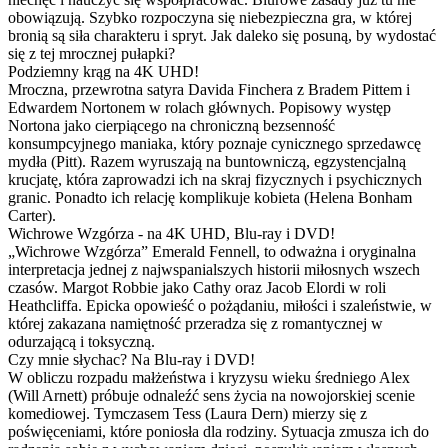
obowiązują. Szybko rozpoczyna się niebezpieczna gra, w której
bronią są siła charakteru i spryt. Jak daleko się posuną, by wydostać
się z tej mrocznej pułapki?
Podziemny krąg na 4K UHD!
Mroczna, przewrotna satyra Davida Finchera z Bradem Pittem i
Edwardem Nortonem w rolach głównych. Popisowy występ
Nortona jako cierpiącego na chroniczną bezsenność
konsumpcyjnego maniaka, który poznaje cynicznego sprzedawcę
mydła (Pitt). Razem wyruszają na buntowniczą, egzystencjalną
krucjatę, która zaprowadzi ich na skraj fizycznych i psychicznych
granic. Ponadto ich relację komplikuje kobieta (Helena Bonham
Carter).
Wichrowe Wzgórza - na 4K UHD, Blu-ray i DVD!
„Wichrowe Wzgórza” Emerald Fennell, to odważna i oryginalna
interpretacja jednej z najwspanialszych historii miłosnych wszech
czasów. Margot Robbie jako Cathy oraz Jacob Elordi w roli
Heathcliffa. Epicka opowieść o pożądaniu, miłości i szaleństwie, w
której zakazana namiętność przeradza się z romantycznej w
odurzającą i toksyczną.
Czy mnie słychac? Na Blu-ray i DVD!
W obliczu rozpadu małżeństwa i kryzysu wieku średniego Alex
(Will Arnett) próbuje odnaleźć sens życia na nowojorskiej scenie
komediowej. Tymczasem Tess (Laura Dern) mierzy się z
poświęceniami, które poniosła dla rodziny. Sytuacja zmusza ich do