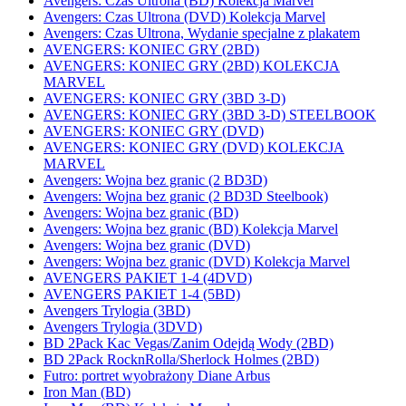
Avengers: Czas Ultrona (BD) Kolekcja Marvel
Avengers: Czas Ultrona (DVD) Kolekcja Marvel
Avengers: Czas Ultrona, Wydanie specjalne z plakatem
AVENGERS: KONIEC GRY (2BD)
AVENGERS: KONIEC GRY (2BD) KOLEKCJA
MARVEL
AVENGERS: KONIEC GRY (3BD 3-D)
AVENGERS: KONIEC GRY (3BD 3-D) STEELBOOK
AVENGERS: KONIEC GRY (DVD)
AVENGERS: KONIEC GRY (DVD) KOLEKCJA
MARVEL
Avengers: Wojna bez granic (2 BD3D)
Avengers: Wojna bez granic (2 BD3D Steelbook)
Avengers: Wojna bez granic (BD)
Avengers: Wojna bez granic (BD) Kolekcja Marvel
Avengers: Wojna bez granic (DVD)
Avengers: Wojna bez granic (DVD) Kolekcja Marvel
AVENGERS PAKIET 1-4 (4DVD)
AVENGERS PAKIET 1-4 (5BD)
Avengers Trylogia (3BD)
Avengers Trylogia (3DVD)
BD 2Pack Kac Vegas/Zanim Odejdą Wody (2BD)
BD 2Pack RocknRolla/Sherlock Holmes (2BD)
Futro: portret wyobrażony Diane Arbus
Iron Man (BD)