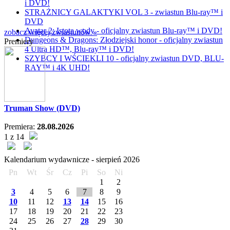
i DVD!
STRAŻNICY GALAKTYKI VOL 3 - zwiastun Blu-ray™ i
DVD
Avatar 2: Istota wody - oficjalny zwiastun Blu-ray™ i DVD!
zobacz więcej zwiastunów »
Dungeons & Dragons: Złodziejski honor - oficjalny zwiastun
Premiery
4 Ultra HD™, Blu-ray™ i DVD!
SZYBCY I WŚCIEKLI 10 - oficjalny zwiastun DVD, BLU-
RAY™ i 4K UHD!
Truman Show (DVD)
Premiera:
28.08.2026
1 z 14
Kalendarium wydawnicze -
sierpień
2026
Pn
Wt
Śr
Cz
Pi
So
Ni
1
2
3
4
5
6
7
8
9
10
11
12
13
14
15
16
17
18
19
20
21
22
23
24
25
26
27
28
29
30