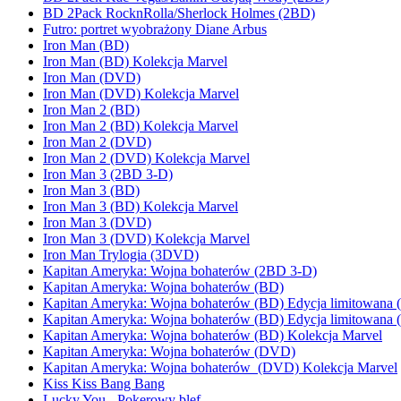
BD 2Pack RocknRolla/Sherlock Holmes (2BD)
Futro: portret wyobrażony Diane Arbus
Iron Man (BD)
Iron Man (BD) Kolekcja Marvel
Iron Man (DVD)
Iron Man (DVD) Kolekcja Marvel
Iron Man 2 (BD)
Iron Man 2 (BD) Kolekcja Marvel
Iron Man 2 (DVD)
Iron Man 2 (DVD) Kolekcja Marvel
Iron Man 3 (2BD 3-D)
Iron Man 3 (BD)
Iron Man 3 (BD) Kolekcja Marvel
Iron Man 3 (DVD)
Iron Man 3 (DVD) Kolekcja Marvel
Iron Man Trylogia (3DVD)
Kapitan Ameryka: Wojna bohaterów (2BD 3-D)
Kapitan Ameryka: Wojna bohaterów (BD)
Kapitan Ameryka: Wojna bohaterów (BD) Edycja limitowana 
Kapitan Ameryka: Wojna bohaterów (BD) Edycja limitowana 
Kapitan Ameryka: Wojna bohaterów (BD) Kolekcja Marvel
Kapitan Ameryka: Wojna bohaterów (DVD)
Kapitan Ameryka: Wojna bohaterów (DVD) Kolekcja Marvel
Kiss Kiss Bang Bang
Lucky You - Pokerowy blef