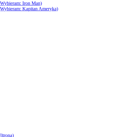
(Wybieram: Iron Man)
(Wybieram: Kapitan Ameryka)
ltrona)