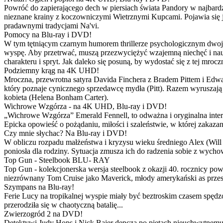
Powróć do zapierającego dech w piersiach świata Pandory w najbardzie
nieznane krainy z koczowniczymi Wietrznymi Kupcami. Pojawia się 
pradawnymi tradycjami Na'vi.
Pomocy na Blu-ray i DVD!
W tym tętniącym czarnym humorem thrillerze psychologicznym dwoje
wyspę. Aby przetrwać, muszą przezwyciężyć wzajemną niechęć i naucz
charakteru i spryt. Jak daleko się posuną, by wydostać się z tej mrocz
Podziemny krąg na 4K UHD!
Mroczna, przewrotna satyra Davida Finchera z Bradem Pittem i Ed
który poznaje cynicznego sprzedawcę mydła (Pitt). Razem wyruszają n
kobieta (Helena Bonham Carter).
Wichrowe Wzgórza - na 4K UHD, Blu-ray i DVD!
„Wichrowe Wzgórza” Emerald Fennell, to odważna i oryginalna interpr
Epicka opowieść o pożądaniu, miłości i szaleństwie, w której zakaza
Czy mnie słychac? Na Blu-ray i DVD!
W obliczu rozpadu małżeństwa i kryzysu wieku średniego Alex (Will 
poniosła dla rodziny. Sytuacja zmusza ich do radzenia sobie z wych
Top Gun - Steelbook BLU- RAY
Top Gun - kolekcjonerska wersja steelbook z okazji 40. rocznicy po
niezrównany Tom Cruise jako Maverick, młody amerykański as przestw
Szympans na Blu-ray!
Ferie Lucy na tropikalnej wyspie miały być beztroskim czasem spędz
przerodziła się w chaotyczną batalię...
Zwierzogród 2 na DVD!
Detektywi Judy Hops i Nick Bajer depczą po piętach nieuchwytnemu