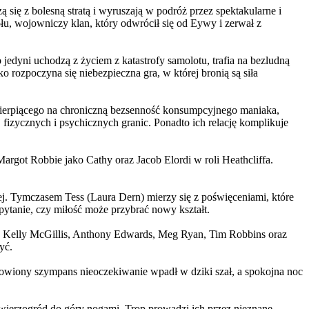
 się z bolesną stratą i wyruszają w podróż przez spektakularne i
, wojowniczy klan, który odwrócił się od Eywy i zerwał z
yni uchodzą z życiem z katastrofy samolotu, trafia na bezludną
rozpoczyna się niebezpieczna gra, w której bronią są siła
ierpiącego na chroniczną bezsenność konsumpcyjnego maniaka,
 fizycznych i psychicznych granic. Ponadto ich relację komplikuje
argot Robbie jako Cathy oraz Jacob Elordi w roli Heathcliffa.
ej. Tymczasem Tess (Laura Dern) mierzy się z poświęceniami, które
ytanie, czy miłość może przybrać nowy kształt.
er, Kelly McGillis, Anthony Edwards, Meg Ryan, Tim Robbins oraz
yć.
omowiony szympans nieoczekiwanie wpadł w dziki szał, a spokojna noc
ierzogród do góry nogami. Trop prowadzi ich przez nieznane