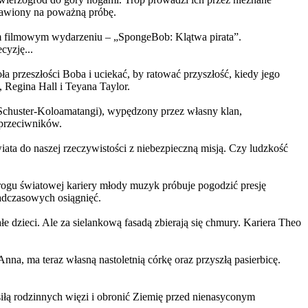
ystawiony na poważną próbę.
m filmowym wydarzeniu – „SpongeBob: Klątwa pirata”.
yzję...
a przeszłości Boba i uciekać, by ratować przyszłość, kiedy jego
 Regina Hall i Teyana Taylor.
us Schuster-Koloamatangi), wypędzony przez własny klan,
 przeciwników.
ata do naszej rzeczywistości z niebezpieczną misją. Czy ludzkość
rogu światowej kariery młody muzyk próbuje pogodzić presję
nadczasowych osiągnięć.
 dzieci. Ale za sielankową fasadą zbierają się chmury. Kariera Theo
ma teraz własną nastoletnią córkę oraz przyszłą pasierbicę.
iłą rodzinnych więzi i obronić Ziemię przed nienasyconym