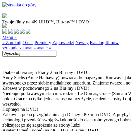
Twoje filmy na 4K UHD™, Blu-ray™ i DVD
Menu »
« Zamknij
O nas
Premiery
Zapowiedzi
Newsy
Katalog filmów
szukanie zaawansowane »
Diabeł ubiera się u Prady 2 na Blu-ray i DVD!
Andy Sachs (Anne Hathaway) powraca do magazynu „Runway” jako now
stworzonego przez siebie medialnego imperium. Znajome twarze i now
Zabawa w pochowanego 2 na Blu-ray i DVD!
Niedługo po krwawym starciu z rodziną Le Domas, Grace (Samara Wea
boku. Grace ma tylko jedną szansę na przeżycie, ocalenie siostry i
wszystko.
Hopnięci na DVD!
Zabawna, pełna przygód animacja Disney i Pixar na DVD. A gdybyśmy
technologii przenieść swoją świadomość do ciała robotycznego bobra
zbliżającego się zagrożenia ze strony ludzi.
Avatar: Ogień i popiół na 4K UHD, Blu-ray i DVD!