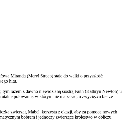
wa Miranda (Meryl Streep) staje do walki o przyszłość
wego hitu.
, tym razem z dawno niewidzianą siostrą Faith (Kathryn Newton) u
brutalne polowanie, w którym nie ma zasad, a zwycięzca bierze
czka zwierząt, Mabel, korzysta z okazji, aby za pomocą nowych
yzmatycznym bobrem i jednoczy zwierzęce królestwo w obliczu