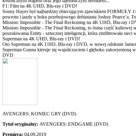
kosmicznym bogiem oraz jego tajemniczym heroldem...
F1: Film na 4K UHD, Blu-ray i DVD!
Sonny Hayes był najbardziej obiecującym zjawiskiem FORMUŁY 1® w 
powrotu i jazdy u boku przebojowego debiutanta Joshuy Pearce’a. To 
Mission: Impossible - The Final Reckoning na 4K UHD, Blu-ray i 
Mission: Impossible - The Final Reckoning, to ósma część kultowej 
poszukiwania Entity - sztucznej inteligencji, która zinfiltrowała sie
Superman na 4K UHD, Blu-ray i DVD!
Oto Superman na 4K UHD, Blu-ray i DVD, w nowej odsłonie Jamesa 
Superman Gunna kieruje się współczuciem i głęboko zakorzenioną wi
DVD
AVENGERS: KONIEC GRY (DVD)
Tytuł oryginalny:
AVENGERS: ENDGAME (DVD)
Premiera:
04.09.2019