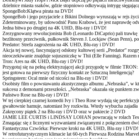
dzielnice miasta ssaków, gdzie stopniowo odkrywają intrygę sięgającą
SpongeBob:Klątwa pirata na DVD!
SpongeBob i jego przyjaciele z Bikini Dolnego wyruszają w rejs 
Zdeterminowany, by udowodnić Panu Krabowi, że jest naprawdę odw
Jedna bitwa po drugiej na 4K UHD, Blu-ray i DVD!
Zrezygnowany rewolucjonista Bob (Leonardo DiCaprio) pali trawkę i ż
bezlitosny przeciwnik, pułkownik Steven J. Lockjaw (Sean Penn), po 
Predator: Strefa zagrożenia na 4K UHD, Blu-ray i DVD!
Akcja tej nowej, fascynującej odsłony kultowej serii „Predator” roz
nieoczekiwanie znajduje sojuszniczkę w Thii (Elle Fanning). Razem
Tron: Ares na 4K UHD, Blu-ray i DVD!
Przygotuj się na pełną elektryzującej akcji przygodę w filmie TRON
jest gotowa na pierwszy fizyczny kontakt ze Sztuczną Inteligencją?
Springsteen: Ocal mnie od nicości na Blu-ray i DVD!
Osobisty film o powstawaniu akustycznego albumu „Nebraska”, w któ
sukcesu z demonami przeszłości. „Nebraska” okazała się punktem zw
Państwo Rose na Blu-ray i DVD!
W tej cierpkiej czarnej komedii Ivy i Theo Rose wydają się perfekcy
gwałtownie hamuje, natomiast Ivy rozkwita. Wtedy wybucha zajadła r
Zakręcony piątek 2 na Blu-ray i DVD oraz w pakiecie 2 DVD
JAMIE LEE CURTIS i LINDSAY LOHAN powracają w rolach Tess i Anny
Zmagając się z licznymi wyzwaniami związanymi z połączeniem dwóc
Fantastyczna Czwórka: Pierwsze kroki na 4K UHD, Blu-ray i DVD!
W retrofuturystycznym klimacie lat 60-tych Pierwsza Rodzina Marve