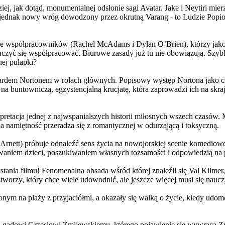
j, jak dotąd, monumentalnej odsłonie sagi Avatar. Jake i Neytiri mierzą
jednak nowy wróg dowodzony przez okrutną Varang - to Ludzie Popiołu
 współpracowników (Rachel McAdams i Dylan O’Brien), którzy jako jed
yć się współpracować. Biurowe zasady już tu nie obowiązują. Szybko 
nej pułapki?
wardem Nortonem w rolach głównych. Popisowy występ Nortona jako c
a buntowniczą, egzystencjalną krucjatę, która zaprowadzi ich na skraj
etacja jednej z najwspanialszych historii miłosnych wszech czasów. M
na namiętność przeradza się z romantycznej w odurzającą i toksyczną.
Arnett) próbuje odnaleźć sens życia na nowojorskiej scenie komediow
owaniem dzieci, poszukiwaniem własnych tożsamości i odpowiedzią na p
wstania filmu! Fenomenalna obsada wśród której znaleźli się Val Kilm
orzy, który chce wiele udowodnić, ale jeszcze więcej musi się naucz
onym na plaży z przyjaciółmi, a okazały się walką o życie, kiedy ud
 gadowi Grzesiowi Żmijewskiemu, którego pojawienie się wywraca Zw