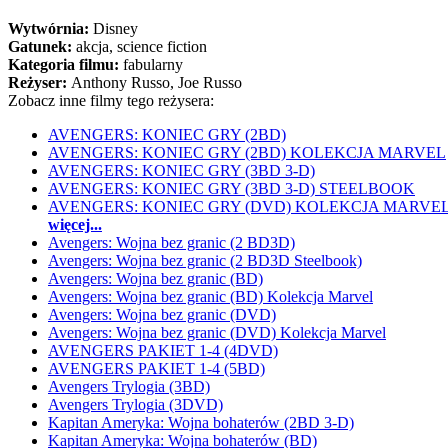
Wytwórnia:
Disney
Gatunek:
akcja, science fiction
Kategoria filmu:
fabularny
Reżyser:
Anthony Russo, Joe Russo
Zobacz inne filmy tego reżysera:
AVENGERS: KONIEC GRY (2BD)
AVENGERS: KONIEC GRY (2BD) KOLEKCJA MARVEL
AVENGERS: KONIEC GRY (3BD 3-D)
AVENGERS: KONIEC GRY (3BD 3-D) STEELBOOK
AVENGERS: KONIEC GRY (DVD) KOLEKCJA MARVE
więcej...
Avengers: Wojna bez granic (2 BD3D)
Avengers: Wojna bez granic (2 BD3D Steelbook)
Avengers: Wojna bez granic (BD)
Avengers: Wojna bez granic (BD) Kolekcja Marvel
Avengers: Wojna bez granic (DVD)
Avengers: Wojna bez granic (DVD) Kolekcja Marvel
AVENGERS PAKIET 1-4 (4DVD)
AVENGERS PAKIET 1-4 (5BD)
Avengers Trylogia (3BD)
Avengers Trylogia (3DVD)
Kapitan Ameryka: Wojna bohaterów (2BD 3-D)
Kapitan Ameryka: Wojna bohaterów (BD)