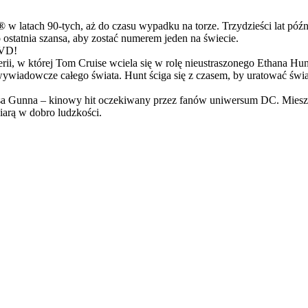
latach 90-tych, aż do czasu wypadku na torze. Trzydzieści lat późn
ostatnia szansa, aby zostać numerem jeden na świecie.
DVD!
serii, w której Tom Cruise wciela się w rolę nieustraszonego Ethana 
ci wywiadowcze całego świata. Hunt ściga się z czasem, by uratować świ
Gunna – kinowy hit oczekiwany przez fanów uniwersum DC. Mieszanka
arą w dobro ludzkości.