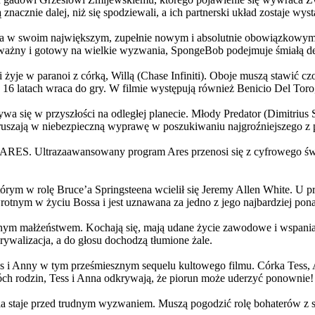
 znacznie dalej, niż się spodziewali, a ich partnerski układ zostaje w
życia w swoim największym, zupełnie nowym i absolutnie obowiązkowy
ażny i gotowy na wielkie wyzwania, SpongeBob podejmuje śmiałą dec
yje w paranoi z córką, Willą (Chase Infiniti). Oboje muszą stawić czoł
16 latach wraca do gry. W filmie występują również Benicio Del Toro,
grywa się w przyszłości na odległej planecie. Młody Predator (Dimitri
 ruszają w niebezpieczną wyprawę w poszukiwaniu najgroźniejszego z
: ARES. Ultrazaawansowany program Ares przenosi się z cyfrowego świ
rym w rolę Bruce’a Springsteena wcielił się Jeremy Allen White. U p
rotnym w życiu Bossa i jest uznawana za jedno z jego najbardziej po
jnym małżeństwem. Kochają się, mają udane życie zawodowe i wspaniałe
ywalizacja, a do głosu dochodzą tłumione żale.
 w tym prześmiesznym sequelu kultowego filmu. Córka Tess, Anna, 
h rodzin, Tess i Anna odkrywają, że piorun może uderzyć ponownie!
la staje przed trudnym wyzwaniem. Muszą pogodzić rolę bohaterów z s