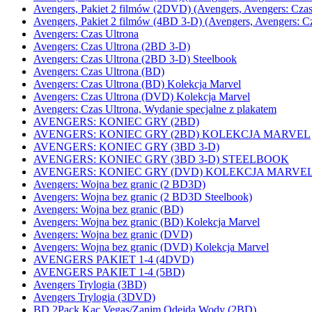
Avengers, Pakiet 2 filmów (2DVD) (Avengers, Avengers: Czas
Avengers, Pakiet 2 filmów (4BD 3-D) (Avengers, Avengers: Cz
Avengers: Czas Ultrona
Avengers: Czas Ultrona (2BD 3-D)
Avengers: Czas Ultrona (2BD 3-D) Steelbook
Avengers: Czas Ultrona (BD)
Avengers: Czas Ultrona (BD) Kolekcja Marvel
Avengers: Czas Ultrona (DVD) Kolekcja Marvel
Avengers: Czas Ultrona, Wydanie specjalne z plakatem
AVENGERS: KONIEC GRY (2BD)
AVENGERS: KONIEC GRY (2BD) KOLEKCJA MARVEL
AVENGERS: KONIEC GRY (3BD 3-D)
AVENGERS: KONIEC GRY (3BD 3-D) STEELBOOK
AVENGERS: KONIEC GRY (DVD) KOLEKCJA MARVE
Avengers: Wojna bez granic (2 BD3D)
Avengers: Wojna bez granic (2 BD3D Steelbook)
Avengers: Wojna bez granic (BD)
Avengers: Wojna bez granic (BD) Kolekcja Marvel
Avengers: Wojna bez granic (DVD)
Avengers: Wojna bez granic (DVD) Kolekcja Marvel
AVENGERS PAKIET 1-4 (4DVD)
AVENGERS PAKIET 1-4 (5BD)
Avengers Trylogia (3BD)
Avengers Trylogia (3DVD)
BD 2Pack Kac Vegas/Zanim Odejdą Wody (2BD)