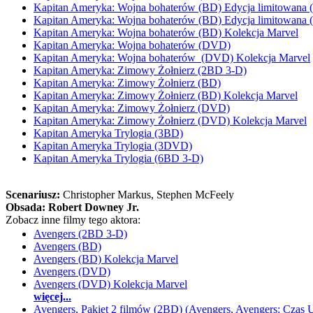
Kapitan Ameryka: Wojna bohaterów (BD) Edycja limitowana 
Kapitan Ameryka: Wojna bohaterów (BD) Edycja limitowana 
Kapitan Ameryka: Wojna bohaterów (BD) Kolekcja Marvel
Kapitan Ameryka: Wojna bohaterów (DVD)
Kapitan Ameryka: Wojna bohaterów (DVD) Kolekcja Marvel
Kapitan Ameryka: Zimowy Żołnierz (2BD 3-D)
Kapitan Ameryka: Zimowy Żołnierz (BD)
Kapitan Ameryka: Zimowy Żołnierz (BD) Kolekcja Marvel
Kapitan Ameryka: Zimowy Żołnierz (DVD)
Kapitan Ameryka: Zimowy Żołnierz (DVD) Kolekcja Marvel
Kapitan Ameryka Trylogia (3BD)
Kapitan Ameryka Trylogia (3DVD)
Kapitan Ameryka Trylogia (6BD 3-D)
Scenariusz:
Christopher Markus
, Stephen McFeely
Obsada:
Robert Downey Jr.
Zobacz inne filmy tego aktora:
Avengers (2BD 3-D)
Avengers (BD)
Avengers (BD) Kolekcja Marvel
Avengers (DVD)
Avengers (DVD) Kolekcja Marvel
więcej...
Avengers, Pakiet 2 filmów (2BD) (Avengers, Avengers: Czas U