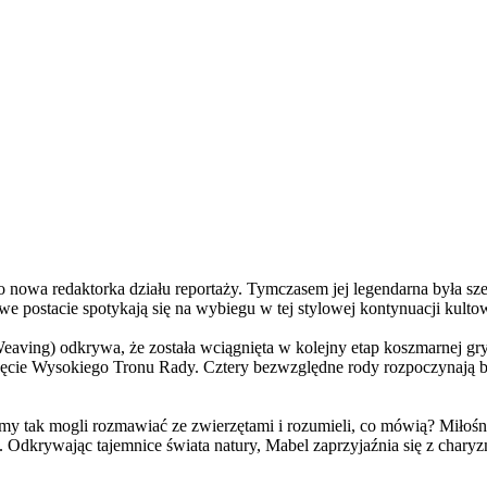
a redaktorka działu reportaży. Tymczasem jej legendarna była szefo
e postacie spotykają się na wybiegu w tej stylowej kontynuacji kulto
ving) odkrywa, że została wciągnięta w kolejny etap koszmarnej gry
 objęcie Wysokiego Tronu Rady. Cztery bezwzględne rody rozpoczynają 
 tak mogli rozmawiać ze zwierzętami i rozumieli, co mówią? Miłośni
. Odkrywając tajemnice świata natury, Mabel zaprzyjaźnia się z char