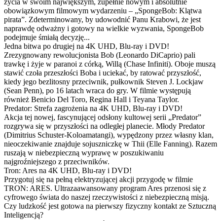
życia w swoim największym, zupełnie nowym i absolutnie
obowiązkowym filmowym wydarzeniu – „SpongeBob: Klątwa
pirata”. Zdeterminowany, by udowodnić Panu Krabowi, że jest
naprawdę odważny i gotowy na wielkie wyzwania, SpongeBob
podejmuje śmiałą decyzję...
Jedna bitwa po drugiej na 4K UHD, Blu-ray i DVD!
Zrezygnowany rewolucjonista Bob (Leonardo DiCaprio) pali
trawkę i żyje w paranoi z córką, Willą (Chase Infiniti). Oboje muszą
stawić czoła przeszłości Boba i uciekać, by ratować przyszłość,
kiedy jego bezlitosny przeciwnik, pułkownik Steven J. Lockjaw
(Sean Penn), po 16 latach wraca do gry. W filmie występują
również Benicio Del Toro, Regina Hall i Teyana Taylor.
Predator: Strefa zagrożenia na 4K UHD, Blu-ray i DVD!
Akcja tej nowej, fascynującej odsłony kultowej serii „Predator”
rozgrywa się w przyszłości na odległej planecie. Młody Predator
(Dimitrius Schuster-Koloamatangi), wypędzony przez własny klan,
nieoczekiwanie znajduje sojuszniczkę w Thii (Elle Fanning). Razem
ruszają w niebezpieczną wyprawę w poszukiwaniu
najgroźniejszego z przeciwników.
Tron: Ares na 4K UHD, Blu-ray i DVD!
Przygotuj się na pełną elektryzującej akcji przygodę w filmie
TRON: ARES. Ultrazaawansowany program Ares przenosi się z
cyfrowego świata do naszej rzeczywistości z niebezpieczną misją.
Czy ludzkość jest gotowa na pierwszy fizyczny kontakt ze Sztuczną
Inteligencją?