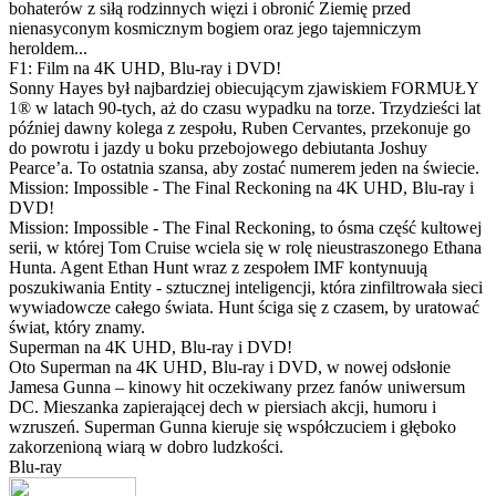
bohaterów z siłą rodzinnych więzi i obronić Ziemię przed
nienasyconym kosmicznym bogiem oraz jego tajemniczym
heroldem...
F1: Film na 4K UHD, Blu-ray i DVD!
Sonny Hayes był najbardziej obiecującym zjawiskiem FORMUŁY
1® w latach 90-tych, aż do czasu wypadku na torze. Trzydzieści lat
później dawny kolega z zespołu, Ruben Cervantes, przekonuje go
do powrotu i jazdy u boku przebojowego debiutanta Joshuy
Pearce’a. To ostatnia szansa, aby zostać numerem jeden na świecie.
Mission: Impossible - The Final Reckoning na 4K UHD, Blu-ray i
DVD!
Mission: Impossible - The Final Reckoning, to ósma część kultowej
serii, w której Tom Cruise wciela się w rolę nieustraszonego Ethana
Hunta. Agent Ethan Hunt wraz z zespołem IMF kontynuują
poszukiwania Entity - sztucznej inteligencji, która zinfiltrowała sieci
wywiadowcze całego świata. Hunt ściga się z czasem, by uratować
świat, który znamy.
Superman na 4K UHD, Blu-ray i DVD!
Oto Superman na 4K UHD, Blu-ray i DVD, w nowej odsłonie
Jamesa Gunna – kinowy hit oczekiwany przez fanów uniwersum
DC. Mieszanka zapierającej dech w piersiach akcji, humoru i
wzruszeń. Superman Gunna kieruje się współczuciem i głęboko
zakorzenioną wiarą w dobro ludzkości.
Blu-ray