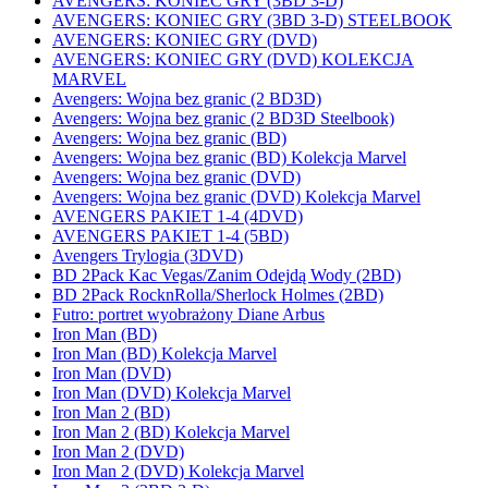
AVENGERS: KONIEC GRY (3BD 3-D)
AVENGERS: KONIEC GRY (3BD 3-D) STEELBOOK
AVENGERS: KONIEC GRY (DVD)
AVENGERS: KONIEC GRY (DVD) KOLEKCJA
MARVEL
Avengers: Wojna bez granic (2 BD3D)
Avengers: Wojna bez granic (2 BD3D Steelbook)
Avengers: Wojna bez granic (BD)
Avengers: Wojna bez granic (BD) Kolekcja Marvel
Avengers: Wojna bez granic (DVD)
Avengers: Wojna bez granic (DVD) Kolekcja Marvel
AVENGERS PAKIET 1-4 (4DVD)
AVENGERS PAKIET 1-4 (5BD)
Avengers Trylogia (3DVD)
BD 2Pack Kac Vegas/Zanim Odejdą Wody (2BD)
BD 2Pack RocknRolla/Sherlock Holmes (2BD)
Futro: portret wyobrażony Diane Arbus
Iron Man (BD)
Iron Man (BD) Kolekcja Marvel
Iron Man (DVD)
Iron Man (DVD) Kolekcja Marvel
Iron Man 2 (BD)
Iron Man 2 (BD) Kolekcja Marvel
Iron Man 2 (DVD)
Iron Man 2 (DVD) Kolekcja Marvel