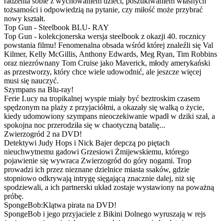
radzenia sobie z wychowaniem dzieci, poszukiwaniem własnych
tożsamości i odpowiedzią na pytanie, czy miłość może przybrać
nowy kształt.
Top Gun - Steelbook BLU- RAY
Top Gun - kolekcjonerska wersja steelbook z okazji 40. rocznicy
powstania filmu! Fenomenalna obsada wśród której znaleźli się Val
Kilmer, Kelly McGillis, Anthony Edwards, Meg Ryan, Tim Robbins
oraz niezrównany Tom Cruise jako Maverick, młody amerykański
as przestworzy, który chce wiele udowodnić, ale jeszcze więcej
musi się nauczyć.
Szympans na Blu-ray!
Ferie Lucy na tropikalnej wyspie miały być beztroskim czasem
spędzonym na plaży z przyjaciółmi, a okazały się walką o życie,
kiedy udomowiony szympans nieoczekiwanie wpadł w dziki szał, a
spokojna noc przerodziła się w chaotyczną batalię...
Zwierzogród 2 na DVD!
Detektywi Judy Hops i Nick Bajer depczą po piętach
nieuchwytnemu gadowi Grzesiowi Żmijewskiemu, którego
pojawienie się wywraca Zwierzogród do góry nogami. Trop
prowadzi ich przez nieznane dzielnice miasta ssaków, gdzie
stopniowo odkrywają intrygę sięgającą znacznie dalej, niż się
spodziewali, a ich partnerski układ zostaje wystawiony na poważną
próbę.
SpongeBob:Klątwa pirata na DVD!
SpongeBob i jego przyjaciele z Bikini Dolnego wyruszają w rejs