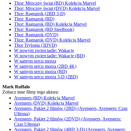
Thor: Mroczny świat (BD) Kolekcja Marvel
Thor: Mroczny świat (DVD) Kolekcja Marvel
Thor: Ragnarok (2BD 3-D)
Thor: Ragnarok (BD)
Thor: Ragnarok (BD) Kolekcja Marvel
Thor: Ragnarok (BD Steelbook)
Thor: Ragnarok (DVD)
Thor: Ragnarok (DVD) Kolekcja Marvel
Thor Trylogia (3DVD)
W nowym zwierciadle: Wakacje
W nowym zwierciadle: Wakacje (BD)
W samym sercu morza
W samym sercu morza (2BD 4K)
W samym sercu morza (BD)
W samym sercu morza 3-D (2BD)
Mark Ruffalo
Zobacz inne filmy tego aktora:
Avengers (BD) Kolekcja Marvel
Avengers (DVD) Kolekcja Marvel
Avengers, Pakiet 2 filmów (2BD) (Avengers, Avengers: Czas
Ultrona)
Avengers, Pakiet 2 filmów (2DVD) (Avengers, Avengers:
Czas Ultrona)
Avengers, Pakiet 2 filmów (4BD 3-D) (Avengers, Avengers: