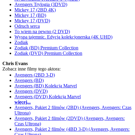
Avengers Trylogia (3DVD)
Mickey 17 (2BD 4K)
Mickey 17 (BD)
Mickey 17 (DVD)
Odruch serca
To wiem na pewno (2 DVD)
Wyspa tajemnic. Edycja kolekcjonerska (4K UHD)
Zodiak
Zodiak (BD) Premium Collection
Zodiak (DVD) Premium Collection
Chris Evans
Zobacz inne filmy tego aktora:
Avengers (2BD 3-D)
Avengers (BD)
Avengers (BD) Kolekcja Marvel
Avengers (DVD)
Avengers (DVD) Kolekcja Marvel
więcej...
Avengers, Pakiet 2 filmów (2BD) (Avengers, Avengers: Czas
Ultrona)
Avengers, Pakiet 2 filmów (2DVD) (Avengers, Avengers:
Czas Ultrona)
Avengers, Pakiet 2 filmów (4BD 3-D) (Avengers, Avengers:
Czas Ultrona)