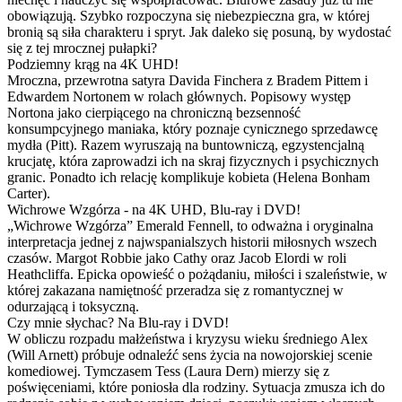
obowiązują. Szybko rozpoczyna się niebezpieczna gra, w której
bronią są siła charakteru i spryt. Jak daleko się posuną, by wydostać
się z tej mrocznej pułapki?
Podziemny krąg na 4K UHD!
Mroczna, przewrotna satyra Davida Finchera z Bradem Pittem i
Edwardem Nortonem w rolach głównych. Popisowy występ
Nortona jako cierpiącego na chroniczną bezsenność
konsumpcyjnego maniaka, który poznaje cynicznego sprzedawcę
mydła (Pitt). Razem wyruszają na buntowniczą, egzystencjalną
krucjatę, która zaprowadzi ich na skraj fizycznych i psychicznych
granic. Ponadto ich relację komplikuje kobieta (Helena Bonham
Carter).
Wichrowe Wzgórza - na 4K UHD, Blu-ray i DVD!
„Wichrowe Wzgórza” Emerald Fennell, to odważna i oryginalna
interpretacja jednej z najwspanialszych historii miłosnych wszech
czasów. Margot Robbie jako Cathy oraz Jacob Elordi w roli
Heathcliffa. Epicka opowieść o pożądaniu, miłości i szaleństwie, w
której zakazana namiętność przeradza się z romantycznej w
odurzającą i toksyczną.
Czy mnie słychac? Na Blu-ray i DVD!
W obliczu rozpadu małżeństwa i kryzysu wieku średniego Alex
(Will Arnett) próbuje odnaleźć sens życia na nowojorskiej scenie
komediowej. Tymczasem Tess (Laura Dern) mierzy się z
poświęceniami, które poniosła dla rodziny. Sytuacja zmusza ich do