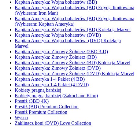
Kapitan Ameryka: Wojna bohaterów (BD)
Kapitan Ameryka: Wojna bohaterów (BD) Edycja limitowana
(Wybieram: Iron Man)
Kapitan Ameryka: Wojna bohaterów (BD) Edycja limitowana
(Wybieram: Kapitan Ameryka)
Kapitan Ameryka: Wojna bohaterów (BD) Kolekcja Marvel
Kapitan Ameryka: Wojna bohaterów (DVD)
Kapitan Ameryka: Wojna bohaterów (DVD) Kolekcja
Marvel
Kapitan Ameryka: Zimowy Żołnierz (2BD 3-D)
Kapitan Ameryka: Zimowy Żołnierz (BD)
Kapitan Ameryka: Zimowy Żołnierz (BD) Kolekcja Marvel
Kapitan Ameryka: Zimowy Żołnierz (DVD)
Kapitan Ameryka: Zimowy Żołnierz (DVD) Kolekcja Marvel
Kapitan Ameryka 1-4 Pakiet (4 BD)
Kapitan Ameryka 1-4 Pakiet (4 DVD)
Kobiety pragną bardziej
Kobiety pragną bardziej (Zakochane Kino)
Prestiż (3BD 4K)
Prestiż (BD) Premium Collection
Prestiż Premium Collection
Wyspa
Zaklinacz koni (DVD) Love Collection