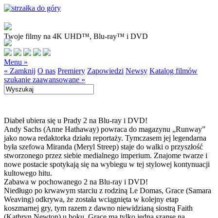
Twoje filmy na 4K UHD™, Blu-ray™ i DVD
Menu »
« Zamknij
O nas
Premiery
Zapowiedzi
Newsy
Katalog filmów
szukanie zaawansowane »
Diabeł ubiera się u Prady 2 na Blu-ray i DVD!
Andy Sachs (Anne Hathaway) powraca do magazynu „Runway”
jako nowa redaktorka działu reportaży. Tymczasem jej legendarna
była szefowa Miranda (Meryl Streep) staje do walki o przyszłość
stworzonego przez siebie medialnego imperium. Znajome twarze i
nowe postacie spotykają się na wybiegu w tej stylowej kontynuacji
kultowego hitu.
Zabawa w pochowanego 2 na Blu-ray i DVD!
Niedługo po krwawym starciu z rodziną Le Domas, Grace (Samara
Weaving) odkrywa, że została wciągnięta w kolejny etap
koszmarnej gry, tym razem z dawno niewidzianą siostrą Faith
(Kathryn Newton) u boku. Grace ma tylko jedną szansę na