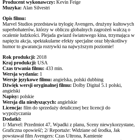
Producent wykonawczy:
Kevin Feige
Muzyka:
Alan Silvestri
Opis filmu:
Marvel Studios przedstawia trylogię Avengers, drużyny kultowych
superbohaterów, którzy w obliczu globalnych zagrożeń walczą o
ocalenie ludzkości. Plejada gwiazd światowego kina, trzymająca w
napięciu akcja, spektakularne efekty specjalne oraz błyskotliwy
humor to gwarancja rozrywki na najwyższym poziomie!
Rok produkcji:
2018
Kraj produkcji:
USA
Czas trwania filmu:
433 min.
Wersja wydania:
1
Wersje językowe filmu:
angielska, polski dubbing
Dźwięk wersji oryginalnej filmu:
Dolby Digital 5.1 polski,
angielski
Napisy:
polskie
Wersja dla niesłyszących:
angielskie
Licencja:
film do sprzedaży detalicznej bez licencji do
wypożyczania
Dodatki:
1/ Marvel: Przedmiot 47, Wpadki z planu, Sceny niewykorzystane,
Graficzna opowieść; 2/ Reportaże: Widziane od środka, Jak
powstawał film Avengers: Czas Ultrona, Kamienie