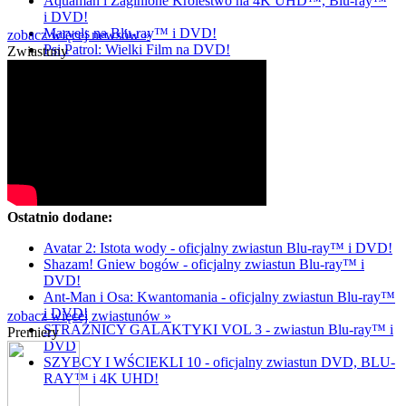
Aquaman i Zaginione Królestwo na 4K UHD™, Blu-ray™
i DVD!
Marvels na Blu-ray™ i DVD!
zobacz więcej newsów »
Psi Patrol: Wielki Film na DVD!
Zwiastuny
Ostatnio dodane:
Avatar 2: Istota wody - oficjalny zwiastun Blu-ray™ i DVD!
Shazam! Gniew bogów - oficjalny zwiastun Blu-ray™ i
DVD!
Ant-Man i Osa: Kwantomania - oficjalny zwiastun Blu-ray™
i DVD!
zobacz więcej zwiastunów »
STRAŻNICY GALAKTYKI VOL 3 - zwiastun Blu-ray™ i
Premiery
DVD
SZYBCY I WŚCIEKLI 10 - oficjalny zwiastun DVD, BLU-
RAY™ i 4K UHD!