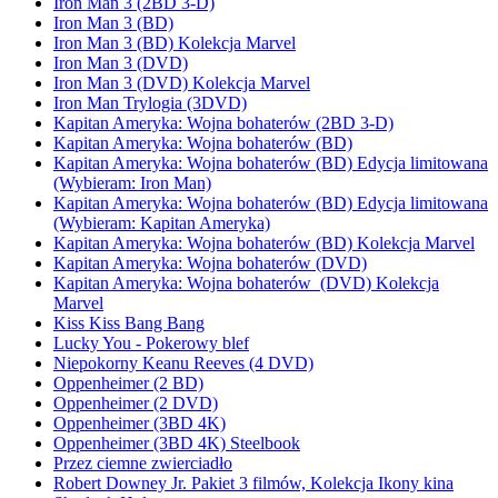
Iron Man 3 (2BD 3-D)
Iron Man 3 (BD)
Iron Man 3 (BD) Kolekcja Marvel
Iron Man 3 (DVD)
Iron Man 3 (DVD) Kolekcja Marvel
Iron Man Trylogia (3DVD)
Kapitan Ameryka: Wojna bohaterów (2BD 3-D)
Kapitan Ameryka: Wojna bohaterów (BD)
Kapitan Ameryka: Wojna bohaterów (BD) Edycja limitowana
(Wybieram: Iron Man)
Kapitan Ameryka: Wojna bohaterów (BD) Edycja limitowana
(Wybieram: Kapitan Ameryka)
Kapitan Ameryka: Wojna bohaterów (BD) Kolekcja Marvel
Kapitan Ameryka: Wojna bohaterów (DVD)
Kapitan Ameryka: Wojna bohaterów (DVD) Kolekcja
Marvel
Kiss Kiss Bang Bang
Lucky You - Pokerowy blef
Niepokorny Keanu Reeves (4 DVD)
Oppenheimer (2 BD)
Oppenheimer (2 DVD)
Oppenheimer (3BD 4K)
Oppenheimer (3BD 4K) Steelbook
Przez ciemne zwierciadło
Robert Downey Jr. Pakiet 3 filmów, Kolekcja Ikony kina