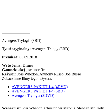
Avengers Trylogia (3BD)
Tytuł oryginalny:
Avengers Trilogy (3BD)
Premiera:
05.09.2018
Wytwórnia:
Disney
Gatunek:
akcja, science fiction
Reżyser:
Joss Whedon, Anthony Russo, Joe Russo
Zobacz inne filmy tego reżysera:
AVENGERS PAKIET 1-4 (4DVD)
AVENGERS PAKIET 1-4 (5BD)
Avengers Trylogia (3DVD)
Scenariusz:
Joss Whedon
, Christopher Markus
, Stephen McFeely