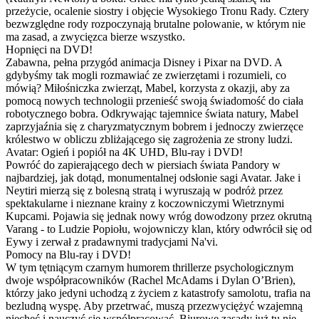
przeżycie, ocalenie siostry i objęcie Wysokiego Tronu Rady. Cztery
bezwzględne rody rozpoczynają brutalne polowanie, w którym nie
ma zasad, a zwycięzca bierze wszystko.
Hopnięci na DVD!
Zabawna, pełna przygód animacja Disney i Pixar na DVD. A
gdybyśmy tak mogli rozmawiać ze zwierzętami i rozumieli, co
mówią? Miłośniczka zwierząt, Mabel, korzysta z okazji, aby za
pomocą nowych technologii przenieść swoją świadomość do ciała
robotycznego bobra. Odkrywając tajemnice świata natury, Mabel
zaprzyjaźnia się z charyzmatycznym bobrem i jednoczy zwierzęce
królestwo w obliczu zbliżającego się zagrożenia ze strony ludzi.
Avatar: Ogień i popiół na 4K UHD, Blu-ray i DVD!
Powróć do zapierającego dech w piersiach świata Pandory w
najbardziej, jak dotąd, monumentalnej odsłonie sagi Avatar. Jake i
Neytiri mierzą się z bolesną stratą i wyruszają w podróż przez
spektakularne i nieznane krainy z koczowniczymi Wietrznymi
Kupcami. Pojawia się jednak nowy wróg dowodzony przez okrutną
Varang - to Ludzie Popiołu, wojowniczy klan, który odwrócił się od
Eywy i zerwał z pradawnymi tradycjami Na'vi.
Pomocy na Blu-ray i DVD!
W tym tętniącym czarnym humorem thrillerze psychologicznym
dwoje współpracowników (Rachel McAdams i Dylan O’Brien),
którzy jako jedyni uchodzą z życiem z katastrofy samolotu, trafia na
bezludną wyspę. Aby przetrwać, muszą przezwyciężyć wzajemną
niechęć i nauczyć się współpracować. Biurowe zasady już tu nie