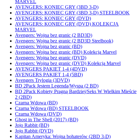
MARVEL
AVENGERS: KONIEC GRY (3BD 3-D)
AVENGERS: KONIEC GRY (3BD 3-D) STEELBOOK
AVENGERS: KONIEC GRY (DVD)
AVENGERS: KONIEC GRY (DVD) KOLEKCJA
MARVEL
Avengers: Wojna bez granic (2 BD3D)
Avengers: Wojna bez granic (2 BD3D Steelbook)
Avengers: Wojna bez granic (BD)
Avengers: Wojna bez granic (BD) Kolekcja Marvel
Avengers: Wojna bez granic (DVD)
Avengers: Wojna bez granic (DVD) Kolekcja Marvel
AVENGERS PAKIET 1-4 (4DVD)
AVENGERS PAKIET 1-4 (5BD)
Avengers Trylogia (3DVD)
BD 2Pack Jestem Legendą/Wyspa (2 BD)
BD 2Pack Kobiety Pragną Bardziej/Seks W Wielkim Mieście
2 (2BD)
Czarna Wdowa (BD)
Czarna Wdowa (BD) STEELBOOK
Czarna Wdowa (DVD)
Ghost in The Shell (2017) (BD)
Jojo Rabbit (BD)
Jojo Rabbit (DVD)
Kapitan Ameryka: Wojna bohaterów (2BD 3-D)