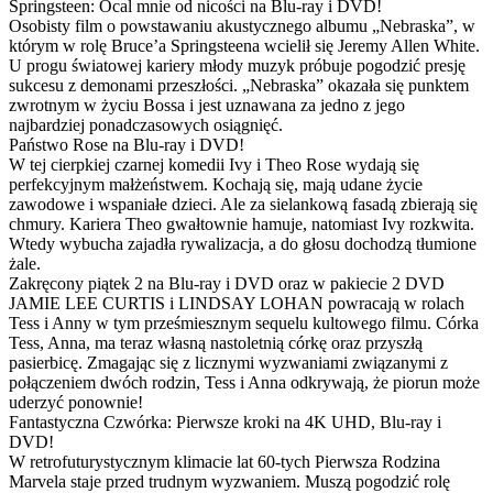
Springsteen: Ocal mnie od nicości na Blu-ray i DVD!
Osobisty film o powstawaniu akustycznego albumu „Nebraska”, w
którym w rolę Bruce’a Springsteena wcielił się Jeremy Allen White.
U progu światowej kariery młody muzyk próbuje pogodzić presję
sukcesu z demonami przeszłości. „Nebraska” okazała się punktem
zwrotnym w życiu Bossa i jest uznawana za jedno z jego
najbardziej ponadczasowych osiągnięć.
Państwo Rose na Blu-ray i DVD!
W tej cierpkiej czarnej komedii Ivy i Theo Rose wydają się
perfekcyjnym małżeństwem. Kochają się, mają udane życie
zawodowe i wspaniałe dzieci. Ale za sielankową fasadą zbierają się
chmury. Kariera Theo gwałtownie hamuje, natomiast Ivy rozkwita.
Wtedy wybucha zajadła rywalizacja, a do głosu dochodzą tłumione
żale.
Zakręcony piątek 2 na Blu-ray i DVD oraz w pakiecie 2 DVD
JAMIE LEE CURTIS i LINDSAY LOHAN powracają w rolach
Tess i Anny w tym prześmiesznym sequelu kultowego filmu. Córka
Tess, Anna, ma teraz własną nastoletnią córkę oraz przyszłą
pasierbicę. Zmagając się z licznymi wyzwaniami związanymi z
połączeniem dwóch rodzin, Tess i Anna odkrywają, że piorun może
uderzyć ponownie!
Fantastyczna Czwórka: Pierwsze kroki na 4K UHD, Blu-ray i
DVD!
W retrofuturystycznym klimacie lat 60-tych Pierwsza Rodzina
Marvela staje przed trudnym wyzwaniem. Muszą pogodzić rolę