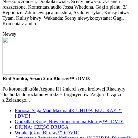
Nieskończoności, Dookoła świata, Sceny niewykorzystane i
rozszerzone, Komentarz audio Jossa Whedona, Gagi z planu; 3/
Reportaże: Zdumiewająca mikstura, Szalony Tytan, Kulisy bitwy:
Tytan, Kulisy bitwy: Wakanda; Sceny niewykorzystane; Gagi,
Komentarz audio
Newsy
Ród Smoka, Sezon 2 na Blu-ray™ i DVD!
Po koronacji króla Aegona II i śmierci syna królowej Rhaenyry
dochodzi do rozłamu w rodzie Targaryenów. Aegon II rządzi
z Żelaznego...
Furiosa: Saga Mad Max na 4K UHD™, BLU-RAY™
I DVD!
Godzilla i Kong: Nowe imperium na Blu-ray™ i DVD!
DIUNA: CZĘŚĆ DRUGA
Wonka już na Blu-ray™ i DVD!