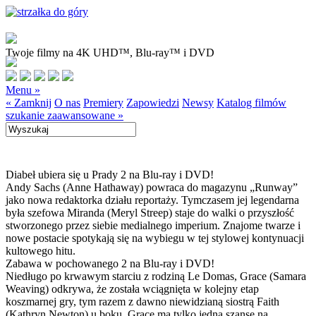
Twoje filmy na 4K UHD™, Blu-ray™ i DVD
Menu »
« Zamknij
O nas
Premiery
Zapowiedzi
Newsy
Katalog filmów
szukanie zaawansowane »
Diabeł ubiera się u Prady 2 na Blu-ray i DVD!
Andy Sachs (Anne Hathaway) powraca do magazynu „Runway”
jako nowa redaktorka działu reportaży. Tymczasem jej legendarna
była szefowa Miranda (Meryl Streep) staje do walki o przyszłość
stworzonego przez siebie medialnego imperium. Znajome twarze i
nowe postacie spotykają się na wybiegu w tej stylowej kontynuacji
kultowego hitu.
Zabawa w pochowanego 2 na Blu-ray i DVD!
Niedługo po krwawym starciu z rodziną Le Domas, Grace (Samara
Weaving) odkrywa, że została wciągnięta w kolejny etap
koszmarnej gry, tym razem z dawno niewidzianą siostrą Faith
(Kathryn Newton) u boku. Grace ma tylko jedną szansę na