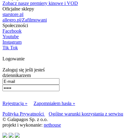
Zobacz nasze premiery kinowe i VOD
Oficjalne sklepy
starstore.pl
allegro.pl/Zafilmowani
Społeczności
Facebook
Youtube
Instagram
Tik Tok
Logowanie
Zaloguj się jeśli jesteś
dziennikarzem
Rejestracja »
Zapomniałem hasła »
Polityka Prywatności
Ogólne warunki korzystania z serwisu
© Galapagos Sp. z o.o.
projekt i wykonanie:
nethouse