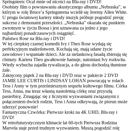
Springsteen: Ocal mnie od nicości na Blu-ray i DVD!
Osobisty film o powstawaniu akustycznego albumu „Nebraska”, w
którym w rolę Bruce’a Springsteena wcielił się Jeremy Allen White.
U progu światowej kariery młody muzyk próbuje pogodzić presję
sukcesu z demonami przeszłości. „Nebraska” okazała się punktem
zwrotnym w życiu Bossa i jest uznawana za jedno z jego
najbardziej ponadczasowych osiągnięć.
Państwo Rose na Blu-ray i DVD!
W tej cierpkiej czarnej komedii Ivy i Theo Rose wydają się
perfekcyjnym małżeństwem. Kochają się, mają udane życie
zawodowe i wspaniałe dzieci. Ale za sielankową fasadą zbierają się
chmury. Kariera Theo gwałtownie hamuje, natomiast Ivy rozkwita.
Wtedy wybucha zajadła rywalizacja, a do głosu dochodzą tłumione
żale.
Zakręcony piątek 2 na Blu-ray i DVD oraz w pakiecie 2 DVD
JAMIE LEE CURTIS i LINDSAY LOHAN powracają w rolach
Tess i Anny w tym prześmiesznym sequelu kultowego filmu. Córka
Tess, Anna, ma teraz własną nastoletnią córkę oraz przyszłą
pasierbicę. Zmagając się z licznymi wyzwaniami związanymi z
połączeniem dwóch rodzin, Tess i Anna odkrywają, że piorun może
uderzyć ponownie!
Fantastyczna Czwórka: Pierwsze kroki na 4K UHD, Blu-ray i
DVD!
W retrofuturystycznym klimacie lat 60-tych Pierwsza Rodzina
Marvela staje przed trudnym wyzwaniem. Muszą pogodzić rolę