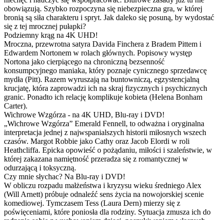
obowiązują. Szybko rozpoczyna się niebezpieczna gra, w której
bronią są siła charakteru i spryt. Jak daleko się posuną, by wydostać
się z tej mrocznej pułapki?
Podziemny krąg na 4K UHD!
Mroczna, przewrotna satyra Davida Finchera z Bradem Pittem i
Edwardem Nortonem w rolach głównych. Popisowy występ
Nortona jako cierpiącego na chroniczną bezsenność
konsumpcyjnego maniaka, który poznaje cynicznego sprzedawcę
mydła (Pitt). Razem wyruszają na buntowniczą, egzystencjalną
krucjatę, która zaprowadzi ich na skraj fizycznych i psychicznych
granic. Ponadto ich relację komplikuje kobieta (Helena Bonham
Carter).
Wichrowe Wzgórza - na 4K UHD, Blu-ray i DVD!
„Wichrowe Wzgórza” Emerald Fennell, to odważna i oryginalna
interpretacja jednej z najwspanialszych historii miłosnych wszech
czasów. Margot Robbie jako Cathy oraz Jacob Elordi w roli
Heathcliffa. Epicka opowieść o pożądaniu, miłości i szaleństwie, w
której zakazana namiętność przeradza się z romantycznej w
odurzającą i toksyczną.
Czy mnie słychac? Na Blu-ray i DVD!
W obliczu rozpadu małżeństwa i kryzysu wieku średniego Alex
(Will Arnett) próbuje odnaleźć sens życia na nowojorskiej scenie
komediowej. Tymczasem Tess (Laura Dern) mierzy się z
poświęceniami, które poniosła dla rodziny. Sytuacja zmusza ich do