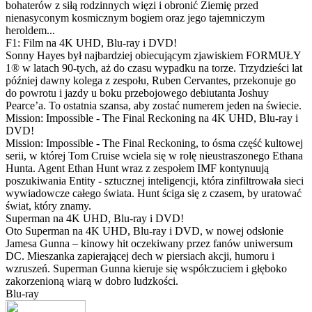
bohaterów z siłą rodzinnych więzi i obronić Ziemię przed
nienasyconym kosmicznym bogiem oraz jego tajemniczym
heroldem...
F1: Film na 4K UHD, Blu-ray i DVD!
Sonny Hayes był najbardziej obiecującym zjawiskiem FORMUŁY
1® w latach 90-tych, aż do czasu wypadku na torze. Trzydzieści lat
później dawny kolega z zespołu, Ruben Cervantes, przekonuje go
do powrotu i jazdy u boku przebojowego debiutanta Joshuy
Pearce’a. To ostatnia szansa, aby zostać numerem jeden na świecie.
Mission: Impossible - The Final Reckoning na 4K UHD, Blu-ray i
DVD!
Mission: Impossible - The Final Reckoning, to ósma część kultowej
serii, w której Tom Cruise wciela się w rolę nieustraszonego Ethana
Hunta. Agent Ethan Hunt wraz z zespołem IMF kontynuują
poszukiwania Entity - sztucznej inteligencji, która zinfiltrowała sieci
wywiadowcze całego świata. Hunt ściga się z czasem, by uratować
świat, który znamy.
Superman na 4K UHD, Blu-ray i DVD!
Oto Superman na 4K UHD, Blu-ray i DVD, w nowej odsłonie
Jamesa Gunna – kinowy hit oczekiwany przez fanów uniwersum
DC. Mieszanka zapierającej dech w piersiach akcji, humoru i
wzruszeń. Superman Gunna kieruje się współczuciem i głęboko
zakorzenioną wiarą w dobro ludzkości.
Blu-ray