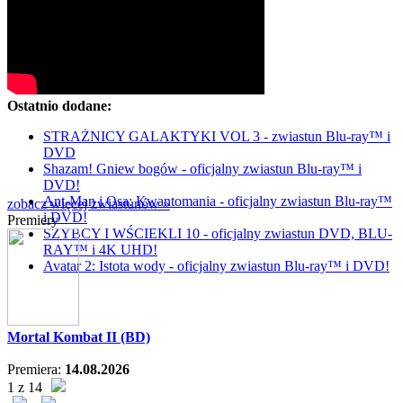
Ostatnio dodane:
STRAŻNICY GALAKTYKI VOL 3 - zwiastun Blu-ray™ i
DVD
Shazam! Gniew bogów - oficjalny zwiastun Blu-ray™ i
DVD!
Ant-Man i Osa: Kwantomania - oficjalny zwiastun Blu-ray™
zobacz więcej zwiastunów »
i DVD!
Premiery
SZYBCY I WŚCIEKLI 10 - oficjalny zwiastun DVD, BLU-
RAY™ i 4K UHD!
Avatar 2: Istota wody - oficjalny zwiastun Blu-ray™ i DVD!
Mortal Kombat II (BD)
Premiera:
14.08.2026
1 z 14