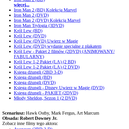
więcej...
Iron Man 2 (BD) Kolekcja Marvel
Iron Man 2 (DVD)
Iron Man 2 (DVD) Kolekcja Marvel
Iron Man Trylogia (3DVD)
Król Lew (BD)
Król Lew (DVD)
Król Lew (DVD) Uwierz w Magię
Król Lew (DVD) wydanie specjalne z plakatem
Król Lew - Pakiet 2 filmów (2DVD) (ANIMOWANY/
FABULARNY)
Król Lew 1-2 Pakiet (LA) (2 BD)
Król Lew 1-2 Pakiet (LA) (2 DVD)
Księga dżungli (2BD 3-D)
Księga dżungli (BD)
Księga dżungli (DVD)
Księga dżungli - Disney Uwierz w Magię (DVD)
Księga dżungli - PAKIET (2DVD)
Młody Sheldon, Sezon 1 (2 DVD)
Scenariusz:
Hawk Ostby
, Mark Fergus
, Art Marcum
Obsada:
Robert Downey Jr.
Zobacz inne filmy tego aktora: