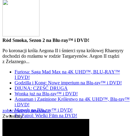
Ród Smoka, Sezon 2 na Blu-ray™ i DVD!
Po koronacji króla Aegona II i śmierci syna królowej Rhaenyry
dochodzi do rozłamu w rodzie Targaryenów. Aegon II rządzi
z Żelaznego...
Furiosa: Saga Mad Max na 4K UHD™, BLU-RAY™
I DVD!
Godzilla i Kong: Nowe imperium na Blu-ray™ i DVD!
DIUNA: CZĘŚĆ DRUGA
Wonka już na Blu-ray™ i DVD!
Aquaman i Zaginione Królestwo na 4K UHD™, Blu-ray™
i DVD!
Marvels na Blu-ray™ i DVD!
zobacz więcej newsów »
Psi Patrol: Wielki Film na DVD!
Zwiastuny