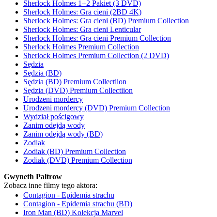
Sherlock Holmes 1+2 Pakiet (3 DVD)
Sherlock Holmes: Gra cieni (2BD 4K)
Sherlock Holmes: Gra cieni (BD) Premium Collection
Sherlock Holmes: Gra cieni Lenticular
Sherlock Holmes: Gra cieni Premium Collection
Sherlock Holmes Premium Collection
Sherlock Holmes Premium Collection (2 DVD)
Sędzia
Sędzia (BD)
Sędzia (BD) Premium Collectiion
Sędzia (DVD) Premium Collectiion
Urodzeni mordercy
Urodzeni mordercy (DVD) Premium Collection
Wydział pościgowy
Zanim odejdą wody
Zanim odejdą wody (BD)
Zodiak
Zodiak (BD) Premium Collection
Zodiak (DVD) Premium Collection
Gwyneth Paltrow
Zobacz inne filmy tego aktora:
Contagion - Epidemia strachu
Contagion - Epidemia strachu (BD)
Iron Man (BD) Kolekcja Marvel