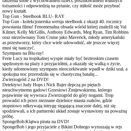
radzenia sobie z wychowaniem dzieci, poszukiwaniem własnych
tożsamości i odpowiedzią na pytanie, czy miłość może przybrać
nowy kształt.
Top Gun - Steelbook BLU- RAY
Top Gun - kolekcjonerska wersja steelbook z okazji 40. rocznicy
powstania filmu! Fenomenalna obsada wśród której znaleźli się Val
Kilmer, Kelly McGillis, Anthony Edwards, Meg Ryan, Tim Robbins
oraz niezrównany Tom Cruise jako Maverick, młody amerykański
as przestworzy, który chce wiele udowodnić, ale jeszcze więcej
musi się nauczyć.
Szympans na Blu-ray!
Ferie Lucy na tropikalnej wyspie miały być beztroskim czasem
spędzonym na plaży z przyjaciółmi, a okazały się walką o życie,
kiedy udomowiony szympans nieoczekiwanie wpadł w dziki szał, a
spokojna noc przerodziła się w chaotyczną batalię...
Zwierzogród 2 na DVD!
Detektywi Judy Hops i Nick Bajer depczą po piętach
nieuchwytnemu gadowi Grzesiowi Żmijewskiemu, którego
pojawienie się wywraca Zwierzogród do góry nogami. Trop
prowadzi ich przez nieznane dzielnice miasta ssaków, gdzie
stopniowo odkrywają intrygę sięgającą znacznie dalej, niż się
spodziewali, a ich partnerski układ zostaje wystawiony na poważną
próbę.
SpongeBob:Klątwa pirata na DVD!
SpongeBob i jego przyjaciele z Bikini Dolnego wyruszają w rejs