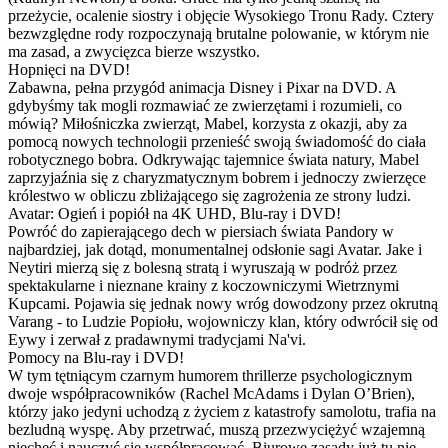
przeżycie, ocalenie siostry i objęcie Wysokiego Tronu Rady. Cztery
bezwzględne rody rozpoczynają brutalne polowanie, w którym nie
ma zasad, a zwycięzca bierze wszystko.
Hopnięci na DVD!
Zabawna, pełna przygód animacja Disney i Pixar na DVD. A
gdybyśmy tak mogli rozmawiać ze zwierzętami i rozumieli, co
mówią? Miłośniczka zwierząt, Mabel, korzysta z okazji, aby za
pomocą nowych technologii przenieść swoją świadomość do ciała
robotycznego bobra. Odkrywając tajemnice świata natury, Mabel
zaprzyjaźnia się z charyzmatycznym bobrem i jednoczy zwierzęce
królestwo w obliczu zbliżającego się zagrożenia ze strony ludzi.
Avatar: Ogień i popiół na 4K UHD, Blu-ray i DVD!
Powróć do zapierającego dech w piersiach świata Pandory w
najbardziej, jak dotąd, monumentalnej odsłonie sagi Avatar. Jake i
Neytiri mierzą się z bolesną stratą i wyruszają w podróż przez
spektakularne i nieznane krainy z koczowniczymi Wietrznymi
Kupcami. Pojawia się jednak nowy wróg dowodzony przez okrutną
Varang - to Ludzie Popiołu, wojowniczy klan, który odwrócił się od
Eywy i zerwał z pradawnymi tradycjami Na'vi.
Pomocy na Blu-ray i DVD!
W tym tętniącym czarnym humorem thrillerze psychologicznym
dwoje współpracowników (Rachel McAdams i Dylan O’Brien),
którzy jako jedyni uchodzą z życiem z katastrofy samolotu, trafia na
bezludną wyspę. Aby przetrwać, muszą przezwyciężyć wzajemną
niechęć i nauczyć się współpracować. Biurowe zasady już tu nie