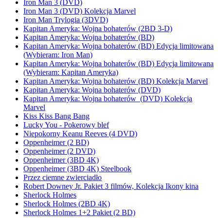
Iron Man 3 (DVD)
Iron Man 3 (DVD) Kolekcja Marvel
Iron Man Trylogia (3DVD)
Kapitan Ameryka: Wojna bohaterów (2BD 3-D)
Kapitan Ameryka: Wojna bohaterów (BD)
Kapitan Ameryka: Wojna bohaterów (BD) Edycja limitowana
(Wybieram: Iron Man)
Kapitan Ameryka: Wojna bohaterów (BD) Edycja limitowana
(Wybieram: Kapitan Ameryka)
Kapitan Ameryka: Wojna bohaterów (BD) Kolekcja Marvel
Kapitan Ameryka: Wojna bohaterów (DVD)
Kapitan Ameryka: Wojna bohaterów (DVD) Kolekcja
Marvel
Kiss Kiss Bang Bang
Lucky You - Pokerowy blef
Niepokorny Keanu Reeves (4 DVD)
Oppenheimer (2 BD)
Oppenheimer (2 DVD)
Oppenheimer (3BD 4K)
Oppenheimer (3BD 4K) Steelbook
Przez ciemne zwierciadło
Robert Downey Jr. Pakiet 3 filmów, Kolekcja Ikony kina
Sherlock Holmes
Sherlock Holmes (2BD 4K)
Sherlock Holmes 1+2 Pakiet (2 BD)