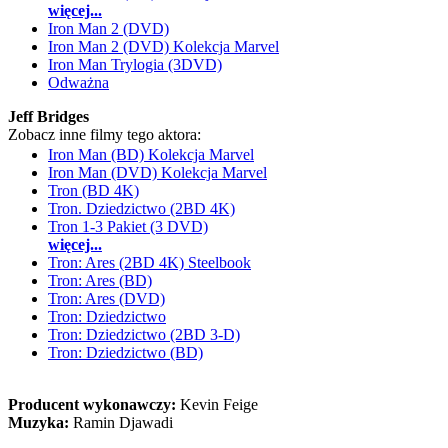
więcej...
Iron Man 2 (DVD)
Iron Man 2 (DVD) Kolekcja Marvel
Iron Man Trylogia (3DVD)
Odważna
Jeff Bridges
Zobacz inne filmy tego aktora:
Iron Man (BD) Kolekcja Marvel
Iron Man (DVD) Kolekcja Marvel
Tron (BD 4K)
Tron. Dziedzictwo (2BD 4K)
Tron 1-3 Pakiet (3 DVD)
więcej...
Tron: Ares (2BD 4K) Steelbook
Tron: Ares (BD)
Tron: Ares (DVD)
Tron: Dziedzictwo
Tron: Dziedzictwo (2BD 3-D)
Tron: Dziedzictwo (BD)
Producent wykonawczy:
Kevin Feige
Muzyka:
Ramin Djawadi