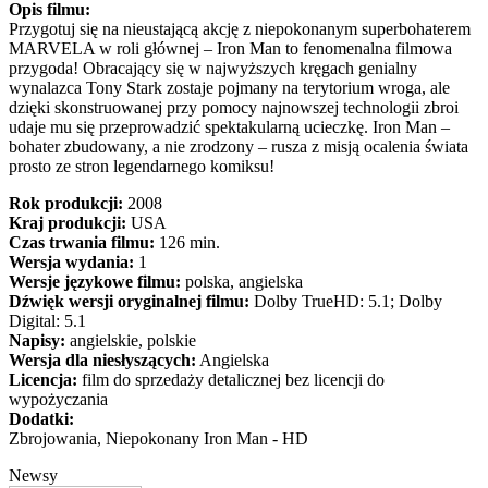
Opis filmu:
Przygotuj się na nieustającą akcję z niepokonanym superbohaterem
MARVELA w roli głównej – Iron Man to fenomenalna filmowa
przygoda! Obracający się w najwyższych kręgach genialny
wynalazca Tony Stark zostaje pojmany na terytorium wroga, ale
dzięki skonstruowanej przy pomocy najnowszej technologii zbroi
udaje mu się przeprowadzić spektakularną ucieczkę. Iron Man –
bohater zbudowany, a nie zrodzony – rusza z misją ocalenia świata
prosto ze stron legendarnego komiksu!
Rok produkcji:
2008
Kraj produkcji:
USA
Czas trwania filmu:
126 min.
Wersja wydania:
1
Wersje językowe filmu:
polska, angielska
Dźwięk wersji oryginalnej filmu:
Dolby TrueHD: 5.1; Dolby
Digital: 5.1
Napisy:
angielskie, polskie
Wersja dla niesłyszących:
Angielska
Licencja:
film do sprzedaży detalicznej bez licencji do
wypożyczania
Dodatki:
Zbrojowania, Niepokonany Iron Man - HD
Newsy