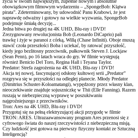
życia w swoim największym, zupełnie nowym i absolutnie
obowiązkowym filmowym wydarzeniu – „SpongeBob: Klątwa
pirata”. Zdeterminowany, by udowodnić Panu Krabowi, że jest
naprawdę odważny i gotowy na wielkie wyzwania, SpongeBob
podejmuje śmiałą decyzję...
Jedna bitwa po drugiej na 4K UHD, Blu-ray i DVD!
Zrezygnowany rewolucjonista Bob (Leonardo DiCaprio) pali
trawkę i żyje w paranoi z córką, Willą (Chase Infiniti). Oboje muszą
stawić czoła przeszłości Boba i uciekać, by ratować przyszłość,
kiedy jego bezlitosny przeciwnik, pułkownik Steven J. Lockjaw
(Sean Penn), po 16 latach wraca do gry. W filmie występują
również Benicio Del Toro, Regina Hall i Teyana Taylor.
Predator: Strefa zagrożenia na 4K UHD, Blu-ray i DVD!
Akcja tej nowej, fascynującej odsłony kultowej serii „Predator”
rozgrywa się w przyszłości na odległej planecie. Młody Predator
(Dimitrius Schuster-Koloamatangi), wypędzony przez własny klan,
nieoczekiwanie znajduje sojuszniczkę w Thii (Elle Fanning). Razem
ruszają w niebezpieczną wyprawę w poszukiwaniu
najgroźniejszego z przeciwników.
Tron: Ares na 4K UHD, Blu-ray i DVD!
Przygotuj się na pełną elektryzującej akcji przygodę w filmie
TRON: ARES. Ultrazaawansowany program Ares przenosi się z
cyfrowego świata do naszej rzeczywistości z niebezpieczną misją.
Czy ludzkość jest gotowa na pierwszy fizyczny kontakt ze Sztuczną
Inteligencją?