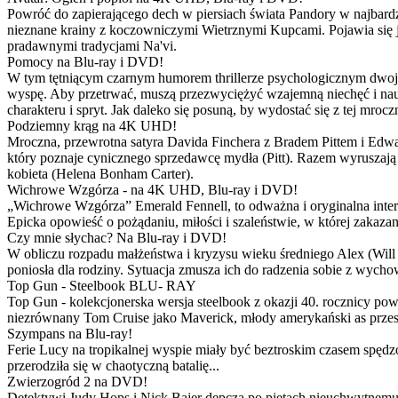
Powróć do zapierającego dech w piersiach świata Pandory w najbardzie
nieznane krainy z koczowniczymi Wietrznymi Kupcami. Pojawia się 
pradawnymi tradycjami Na'vi.
Pomocy na Blu-ray i DVD!
W tym tętniącym czarnym humorem thrillerze psychologicznym dwoje
wyspę. Aby przetrwać, muszą przezwyciężyć wzajemną niechęć i naucz
charakteru i spryt. Jak daleko się posuną, by wydostać się z tej mrocz
Podziemny krąg na 4K UHD!
Mroczna, przewrotna satyra Davida Finchera z Bradem Pittem i Ed
który poznaje cynicznego sprzedawcę mydła (Pitt). Razem wyruszają n
kobieta (Helena Bonham Carter).
Wichrowe Wzgórza - na 4K UHD, Blu-ray i DVD!
„Wichrowe Wzgórza” Emerald Fennell, to odważna i oryginalna interpr
Epicka opowieść o pożądaniu, miłości i szaleństwie, w której zakaza
Czy mnie słychac? Na Blu-ray i DVD!
W obliczu rozpadu małżeństwa i kryzysu wieku średniego Alex (Will 
poniosła dla rodziny. Sytuacja zmusza ich do radzenia sobie z wych
Top Gun - Steelbook BLU- RAY
Top Gun - kolekcjonerska wersja steelbook z okazji 40. rocznicy po
niezrównany Tom Cruise jako Maverick, młody amerykański as przestw
Szympans na Blu-ray!
Ferie Lucy na tropikalnej wyspie miały być beztroskim czasem spędz
przerodziła się w chaotyczną batalię...
Zwierzogród 2 na DVD!
Detektywi Judy Hops i Nick Bajer depczą po piętach nieuchwytnemu