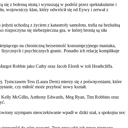
 się z bolesną stratą i wyruszają w podróż przez spektakularne i
, wojowniczy klan, który odwrócił się od Eywy i zerwał z
yni uchodzą z życiem z katastrofy samolotu, trafia na bezludną
rozpoczyna się niebezpieczna gra, w której bronią są siła
ierpiącego na chroniczną bezsenność konsumpcyjnego maniaka,
 fizycznych i psychicznych granic. Ponadto ich relację komplikuje
argot Robbie jako Cathy oraz Jacob Elordi w roli Heathcliffa.
ej. Tymczasem Tess (Laura Dern) mierzy się z poświęceniami, które
ytanie, czy miłość może przybrać nowy kształt.
er, Kelly McGillis, Anthony Edwards, Meg Ryan, Tim Robbins oraz
yć.
omowiony szympans nieoczekiwanie wpadł w dziki szał, a spokojna noc
ierzogród do góry nogami. Trop prowadzi ich przez nieznane