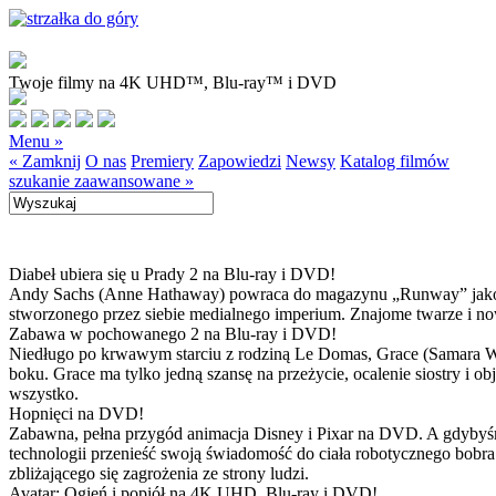
Twoje filmy na 4K UHD™, Blu-ray™ i DVD
Menu »
« Zamknij
O nas
Premiery
Zapowiedzi
Newsy
Katalog filmów
szukanie zaawansowane »
Diabeł ubiera się u Prady 2 na Blu-ray i DVD!
Andy Sachs (Anne Hathaway) powraca do magazynu „Runway” jako now
stworzonego przez siebie medialnego imperium. Znajome twarze i now
Zabawa w pochowanego 2 na Blu-ray i DVD!
Niedługo po krwawym starciu z rodziną Le Domas, Grace (Samara Wea
boku. Grace ma tylko jedną szansę na przeżycie, ocalenie siostry i
wszystko.
Hopnięci na DVD!
Zabawna, pełna przygód animacja Disney i Pixar na DVD. A gdybyśmy
technologii przenieść swoją świadomość do ciała robotycznego bobra
zbliżającego się zagrożenia ze strony ludzi.
Avatar: Ogień i popiół na 4K UHD, Blu-ray i DVD!