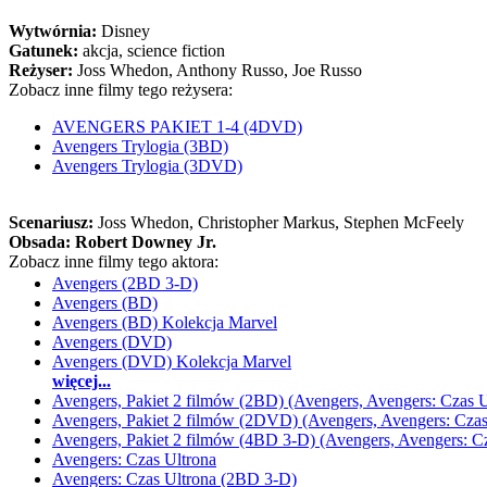
Wytwórnia:
Disney
Gatunek:
akcja, science fiction
Reżyser:
Joss Whedon, Anthony Russo, Joe Russo
Zobacz inne filmy tego reżysera:
AVENGERS PAKIET 1-4 (4DVD)
Avengers Trylogia (3BD)
Avengers Trylogia (3DVD)
Scenariusz:
Joss Whedon
, Christopher Markus
, Stephen McFeely
Obsada:
Robert Downey Jr.
Zobacz inne filmy tego aktora:
Avengers (2BD 3-D)
Avengers (BD)
Avengers (BD) Kolekcja Marvel
Avengers (DVD)
Avengers (DVD) Kolekcja Marvel
więcej...
Avengers, Pakiet 2 filmów (2BD) (Avengers, Avengers: Czas U
Avengers, Pakiet 2 filmów (2DVD) (Avengers, Avengers: Czas
Avengers, Pakiet 2 filmów (4BD 3-D) (Avengers, Avengers: Cz
Avengers: Czas Ultrona
Avengers: Czas Ultrona (2BD 3-D)