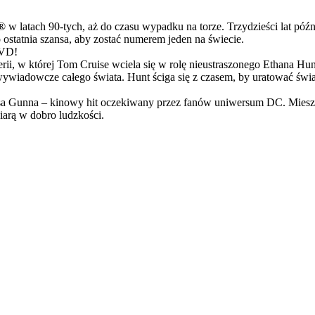
latach 90-tych, aż do czasu wypadku na torze. Trzydzieści lat późn
ostatnia szansa, aby zostać numerem jeden na świecie.
DVD!
serii, w której Tom Cruise wciela się w rolę nieustraszonego Ethana 
ci wywiadowcze całego świata. Hunt ściga się z czasem, by uratować świ
Gunna – kinowy hit oczekiwany przez fanów uniwersum DC. Mieszanka
arą w dobro ludzkości.