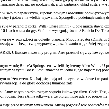
 znacznie dalej, niż się spodziewali, a ich partnerski układ zostaje w
życia w swoim największym, zupełnie nowym i absolutnie obowiązkowy
ażny i gotowy na wielkie wyzwania, SpongeBob podejmuje śmiałą dec
yje w paranoi z córką, Willą (Chase Infiniti). Oboje muszą stawić czoł
16 latach wraca do gry. W filmie występują również Benicio Del Toro,
grywa się w przyszłości na odległej planecie. Młody Predator (Dimitri
 ruszają w niebezpieczną wyprawę w poszukiwaniu najgroźniejszego z
: ARES. Ultrazaawansowany program Ares przenosi się z cyfrowego świ
rym w rolę Bruce’a Springsteena wcielił się Jeremy Allen White. U p
rotnym w życiu Bossa i jest uznawana za jedno z jego najbardziej po
jnym małżeństwem. Kochają się, mają udane życie zawodowe i wspaniałe
ywalizacja, a do głosu dochodzą tłumione żale.
 w tym prześmiesznym sequelu kultowego filmu. Córka Tess, Anna, 
h rodzin, Tess i Anna odkrywają, że piorun może uderzyć ponownie!
la staje przed trudnym wyzwaniem. Muszą pogodzić rolę bohaterów z s