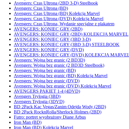
Avengers: Czas Ultrona (2BD 3-D) Steelbook
Avengers: Czas Ultrona (BD)
Avengers: Czas Ultrona (BD) Kolekcja Marvel
Avengers: Czas Ultrona (DVD) Kolekcja Marvel
Avengers: Czas Ultrona, Wydanie specjalne z plakatem
AVENGERS: KONIEC GRY (2BD)
AVENGERS: KONIEC GRY (2BD) KOLEKCJA MARVEL
AVENGERS: KONIEC GRY (3BD 3-D)
AVENGERS: KONIEC GRY (3BD 3-D) STEELBOOK
AVENGERS: KONIEC GRY (DVD)
AVENGERS: KONIEC GRY (DVD) KOLEKCJA MARVE
Avengers: Wojna bez granic (2 BD3D)
Avengers: Wojna bez granic (2 BD3D Steelbook)
Avengers: Wojna bez granic (BD)
Avengers: Wojna bez granic (BD) Kolekcja Marvel
Avengers: Wojna bez granic (DVD)
Avengers: Wojna bez granic (DVD) Kolekcja Marvel
AVENGERS PAKIET 1-4 (4DVD)
Avengers Trylogia (3BD)
Avengers Trylogia (3DVD)
BD 2Pack Kac Vegas/Zanim Odejdą Wody (2BD)
BD 2Pack RocknRolla/Sherlock Holmes (2BD)
Futro: portret wyobrażony Diane Arbus
Iron Man (BD)
Iron Man (BD) Kolekcja Marvel