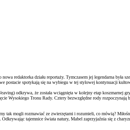
a redaktorka działu reportaży. Tymczasem jej legendarna była szefo
e postacie spotykają się na wybiegu w tej stylowej kontynuacji kulto
ving) odkrywa, że została wciągnięta w kolejny etap koszmarnej gry
 objęcie Wysokiego Tronu Rady. Cztery bezwzględne rody rozpoczynają 
 tak mogli rozmawiać ze zwierzętami i rozumieli, co mówią? Miłośni
. Odkrywając tajemnice świata natury, Mabel zaprzyjaźnia się z char