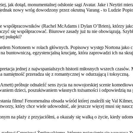
j, jak dotąd, monumentalnej odsłonie sagi Avatar. Jake i Neytiri mierzą
jednak nowy wróg dowodzony przez okrutną Varang - to Ludzie Popiołu
 współpracowników (Rachel McAdams i Dylan O’Brien), którzy jako jed
yć się współpracować. Biurowe zasady już tu nie obowiązują. Szybko 
nej pułapki?
wardem Nortonem w rolach głównych. Popisowy występ Nortona jako c
a buntowniczą, egzystencjalną krucjatę, która zaprowadzi ich na skraj
etacja jednej z najwspanialszych historii miłosnych wszech czasów. M
na namiętność przeradza się z romantycznej w odurzającą i toksyczną.
Arnett) próbuje odnaleźć sens życia na nowojorskiej scenie komediow
owaniem dzieci, poszukiwaniem własnych tożsamości i odpowiedzią na p
wstania filmu! Fenomenalna obsada wśród której znaleźli się Val Kilm
orzy, który chce wiele udowodnić, ale jeszcze więcej musi się naucz
onym na plaży z przyjaciółmi, a okazały się walką o życie, kiedy ud
 gadowi Grzesiowi Żmijewskiemu, którego pojawienie się wywraca Zw