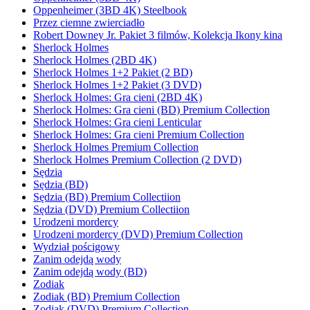
Oppenheimer (3BD 4K) Steelbook
Przez ciemne zwierciadło
Robert Downey Jr. Pakiet 3 filmów, Kolekcja Ikony kina
Sherlock Holmes
Sherlock Holmes (2BD 4K)
Sherlock Holmes 1+2 Pakiet (2 BD)
Sherlock Holmes 1+2 Pakiet (3 DVD)
Sherlock Holmes: Gra cieni (2BD 4K)
Sherlock Holmes: Gra cieni (BD) Premium Collection
Sherlock Holmes: Gra cieni Lenticular
Sherlock Holmes: Gra cieni Premium Collection
Sherlock Holmes Premium Collection
Sherlock Holmes Premium Collection (2 DVD)
Sędzia
Sędzia (BD)
Sędzia (BD) Premium Collectiion
Sędzia (DVD) Premium Collectiion
Urodzeni mordercy
Urodzeni mordercy (DVD) Premium Collection
Wydział pościgowy
Zanim odejdą wody
Zanim odejdą wody (BD)
Zodiak
Zodiak (BD) Premium Collection
Zodiak (DVD) Premium Collection