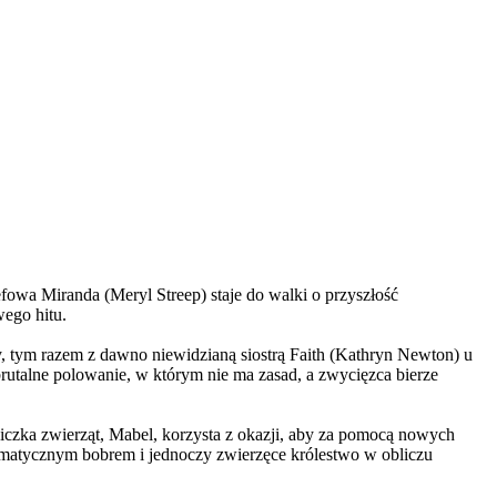
wa Miranda (Meryl Streep) staje do walki o przyszłość
wego hitu.
, tym razem z dawno niewidzianą siostrą Faith (Kathryn Newton) u
brutalne polowanie, w którym nie ma zasad, a zwycięzca bierze
czka zwierząt, Mabel, korzysta z okazji, aby za pomocą nowych
yzmatycznym bobrem i jednoczy zwierzęce królestwo w obliczu