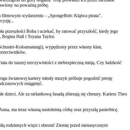
ystawiony na poważną próbę.
m filmowym wydarzeniu – „SpongeBob: Klątwa pirata”.
yzję...
a przeszłości Boba i uciekać, by ratować przyszłość, kiedy jego
 Regina Hall i Teyana Taylor.
us Schuster-Koloamatangi), wypędzony przez własny klan,
 przeciwników.
ata do naszej rzeczywistości z niebezpieczną misją. Czy ludzkość
rogu światowej kariery młody muzyk próbuje pogodzić presję
nadczasowych osiągnięć.
 dzieci. Ale za sielankową fasadą zbierają się chmury. Kariera Theo
ma teraz własną nastoletnią córkę oraz przyszłą pasierbicę.
iłą rodzinnych więzi i obronić Ziemię przed nienasyconym