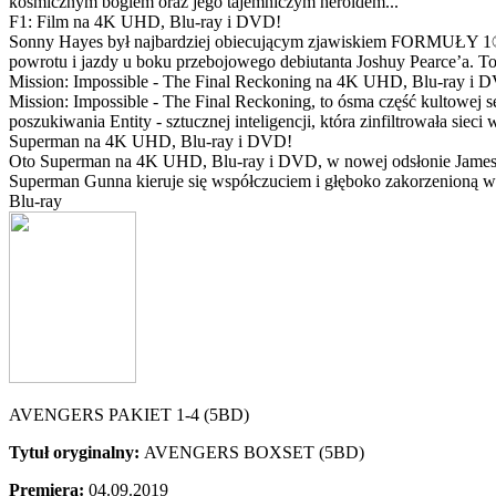
kosmicznym bogiem oraz jego tajemniczym heroldem...
F1: Film na 4K UHD, Blu-ray i DVD!
Sonny Hayes był najbardziej obiecującym zjawiskiem FORMUŁY 1® w 
powrotu i jazdy u boku przebojowego debiutanta Joshuy Pearce’a. To 
Mission: Impossible - The Final Reckoning na 4K UHD, Blu-ray i 
Mission: Impossible - The Final Reckoning, to ósma część kultowej 
poszukiwania Entity - sztucznej inteligencji, która zinfiltrowała sie
Superman na 4K UHD, Blu-ray i DVD!
Oto Superman na 4K UHD, Blu-ray i DVD, w nowej odsłonie Jamesa 
Superman Gunna kieruje się współczuciem i głęboko zakorzenioną wi
Blu-ray
AVENGERS PAKIET 1-4 (5BD)
Tytuł oryginalny:
AVENGERS BOXSET (5BD)
Premiera:
04.09.2019