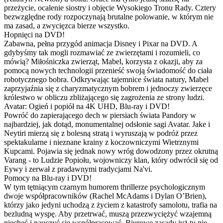
przeżycie, ocalenie siostry i objęcie Wysokiego Tronu Rady. Cztery
bezwzględne rody rozpoczynają brutalne polowanie, w którym nie
ma zasad, a zwycięzca bierze wszystko.
Hopnięci na DVD!
Zabawna, pełna przygód animacja Disney i Pixar na DVD. A
gdybyśmy tak mogli rozmawiać ze zwierzętami i rozumieli, co
mówią? Miłośniczka zwierząt, Mabel, korzysta z okazji, aby za
pomocą nowych technologii przenieść swoją świadomość do ciała
robotycznego bobra. Odkrywając tajemnice świata natury, Mabel
zaprzyjaźnia się z charyzmatycznym bobrem i jednoczy zwierzęce
królestwo w obliczu zbliżającego się zagrożenia ze strony ludzi.
Avatar: Ogień i popiół na 4K UHD, Blu-ray i DVD!
Powróć do zapierającego dech w piersiach świata Pandory w
najbardziej, jak dotąd, monumentalnej odsłonie sagi Avatar. Jake i
Neytiri mierzą się z bolesną stratą i wyruszają w podróż przez
spektakularne i nieznane krainy z koczowniczymi Wietrznymi
Kupcami. Pojawia się jednak nowy wróg dowodzony przez okrutną
Varang - to Ludzie Popiołu, wojowniczy klan, który odwrócił się od
Eywy i zerwał z pradawnymi tradycjami Na'vi.
Pomocy na Blu-ray i DVD!
W tym tętniącym czarnym humorem thrillerze psychologicznym
dwoje współpracowników (Rachel McAdams i Dylan O’Brien),
którzy jako jedyni uchodzą z życiem z katastrofy samolotu, trafia na
bezludną wyspę. Aby przetrwać, muszą przezwyciężyć wzajemną
niechęć i nauczyć się współpracować. Biurowe zasady już tu nie