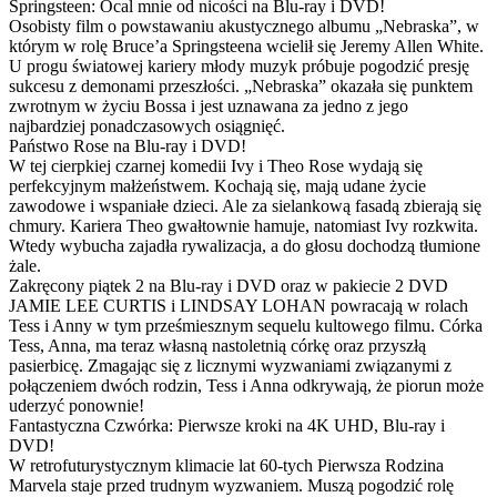
Springsteen: Ocal mnie od nicości na Blu-ray i DVD!
Osobisty film o powstawaniu akustycznego albumu „Nebraska”, w
którym w rolę Bruce’a Springsteena wcielił się Jeremy Allen White.
U progu światowej kariery młody muzyk próbuje pogodzić presję
sukcesu z demonami przeszłości. „Nebraska” okazała się punktem
zwrotnym w życiu Bossa i jest uznawana za jedno z jego
najbardziej ponadczasowych osiągnięć.
Państwo Rose na Blu-ray i DVD!
W tej cierpkiej czarnej komedii Ivy i Theo Rose wydają się
perfekcyjnym małżeństwem. Kochają się, mają udane życie
zawodowe i wspaniałe dzieci. Ale za sielankową fasadą zbierają się
chmury. Kariera Theo gwałtownie hamuje, natomiast Ivy rozkwita.
Wtedy wybucha zajadła rywalizacja, a do głosu dochodzą tłumione
żale.
Zakręcony piątek 2 na Blu-ray i DVD oraz w pakiecie 2 DVD
JAMIE LEE CURTIS i LINDSAY LOHAN powracają w rolach
Tess i Anny w tym prześmiesznym sequelu kultowego filmu. Córka
Tess, Anna, ma teraz własną nastoletnią córkę oraz przyszłą
pasierbicę. Zmagając się z licznymi wyzwaniami związanymi z
połączeniem dwóch rodzin, Tess i Anna odkrywają, że piorun może
uderzyć ponownie!
Fantastyczna Czwórka: Pierwsze kroki na 4K UHD, Blu-ray i
DVD!
W retrofuturystycznym klimacie lat 60-tych Pierwsza Rodzina
Marvela staje przed trudnym wyzwaniem. Muszą pogodzić rolę