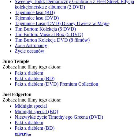
Sweeney Todd: Demoniczny Golibroda z Fleet Street: Edycja
kolekcjonerska z albumem (2 DVD)
Tajemnice lasu (BD)
Tajemnice lasu (DVD)
Tajemnice Lasu (DVD) Disney Uwierz w Magię
Tim Burton: Kolekcja (5 DVD)
Tim Burton: Musical Box (5 DVD)
Tim Burton Kolekcja DVD (8 filmów)
Żona Astronauty
Życie oceanów
Juno Temple
Zobacz inne filmy tego aktora:
Pakt z diabłem
Pakt z diabłem (BD)
Pakt z diabłem (DVD) Premium Collection
Joel Edgerton
Zobacz inne filmy tego aktora:
Midnight special
Midnight special (BD)
Niezwykłe życie Timothy'ego Greena (DVD)
Pakt z diabłem
Pakt z diabłem (BD)
więcej...