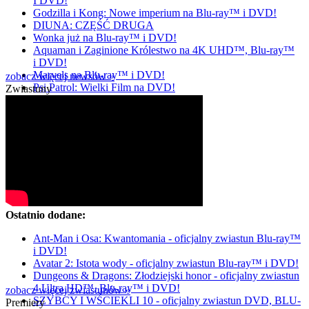
I DVD!
Godzilla i Kong: Nowe imperium na Blu-ray™ i DVD!
DIUNA: CZĘŚĆ DRUGA
Wonka już na Blu-ray™ i DVD!
Aquaman i Zaginione Królestwo na 4K UHD™, Blu-ray™
i DVD!
Marvels na Blu-ray™ i DVD!
zobacz więcej newsów »
Psi Patrol: Wielki Film na DVD!
Zwiastuny
Ostatnio dodane:
Ant-Man i Osa: Kwantomania - oficjalny zwiastun Blu-ray™
i DVD!
Avatar 2: Istota wody - oficjalny zwiastun Blu-ray™ i DVD!
Dungeons & Dragons: Złodziejski honor - oficjalny zwiastun
4 Ultra HD™, Blu-ray™ i DVD!
zobacz więcej zwiastunów »
SZYBCY I WŚCIEKLI 10 - oficjalny zwiastun DVD, BLU-
Premiery