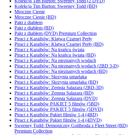
Kolekcja Tim Burton: Sweeney Todd (2 DVD)
Kolekcja Tim Burton: Sweeney Todd (BD)
Mroczne Cienie
Mroczne Cienie (BD)
Pakt z diabłem
Pakt z diabłem (BD)
Pakt z diabłem (DVD) Premium Collection
Piraci z Karaibów: Klątwa Czarnej Perły
Piraci z Karaibów: Klątwa Czarnej Perły (BD)
Piraci z Karaibów: Na krańcu świata
Piraci z Karaibów: Na krańcu świata (BD)
Piraci z Karaibów: Na nieznanych wodach
Piraci z Karaibów: Na nieznanych wodach (2BD 3-D)
Piraci z Karaibów: Na nieznanych wodach (BD)
Piraci z Karaibów: Skrzynia umarlaka
Piraci z Karaibów: Skrzynia umarlaka (BD)
Piraci z Karaibów: Zemsta Salazara (2BD-3D)
Piraci z Karaibów: Zemsta Salazara (BD)
Piraci z Karaibów: Zemsta Salazara (DVD)
Piraci z Karaibów PAKIET 5 filmów (5BD)
Piraci z Karaibów PAKIET 5 filmów (5DVD)
Piraci z Karaibów Pakiet filmów 1-4 (4BD)
Piraci z Karaibów Pakiet filmów 1-4 (4DVD)
Sweeney Todd: Demoniczny Golibroda z Fleet Street (BD)
Premium Collection