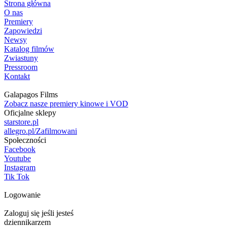
Strona główna
O nas
Premiery
Zapowiedzi
Newsy
Katalog filmów
Zwiastuny
Pressroom
Kontakt
Galapagos Films
Zobacz nasze premiery kinowe i VOD
Oficjalne sklepy
starstore.pl
allegro.pl/Zafilmowani
Społeczności
Facebook
Youtube
Instagram
Tik Tok
Logowanie
Zaloguj się jeśli jesteś
dziennikarzem