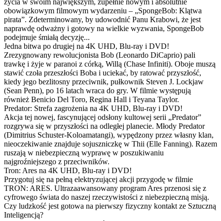
życia w swoim największym, zupełnie nowym i absolutnie
obowiązkowym filmowym wydarzeniu – „SpongeBob: Klątwa
pirata”. Zdeterminowany, by udowodnić Panu Krabowi, że jest
naprawdę odważny i gotowy na wielkie wyzwania, SpongeBob
podejmuje śmiałą decyzję...
Jedna bitwa po drugiej na 4K UHD, Blu-ray i DVD!
Zrezygnowany rewolucjonista Bob (Leonardo DiCaprio) pali
trawkę i żyje w paranoi z córką, Willą (Chase Infiniti). Oboje muszą
stawić czoła przeszłości Boba i uciekać, by ratować przyszłość,
kiedy jego bezlitosny przeciwnik, pułkownik Steven J. Lockjaw
(Sean Penn), po 16 latach wraca do gry. W filmie występują
również Benicio Del Toro, Regina Hall i Teyana Taylor.
Predator: Strefa zagrożenia na 4K UHD, Blu-ray i DVD!
Akcja tej nowej, fascynującej odsłony kultowej serii „Predator”
rozgrywa się w przyszłości na odległej planecie. Młody Predator
(Dimitrius Schuster-Koloamatangi), wypędzony przez własny klan,
nieoczekiwanie znajduje sojuszniczkę w Thii (Elle Fanning). Razem
ruszają w niebezpieczną wyprawę w poszukiwaniu
najgroźniejszego z przeciwników.
Tron: Ares na 4K UHD, Blu-ray i DVD!
Przygotuj się na pełną elektryzującej akcji przygodę w filmie
TRON: ARES. Ultrazaawansowany program Ares przenosi się z
cyfrowego świata do naszej rzeczywistości z niebezpieczną misją.
Czy ludzkość jest gotowa na pierwszy fizyczny kontakt ze Sztuczną
Inteligencją?