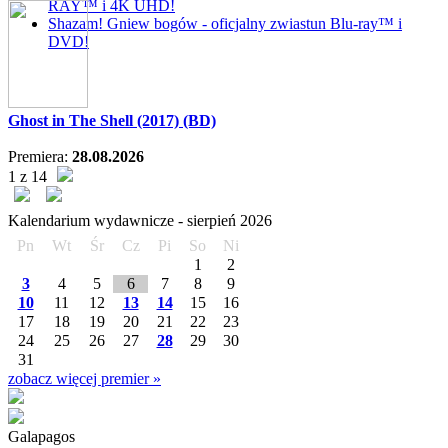
RAY™ i 4K UHD!
Shazam! Gniew bogów - oficjalny zwiastun Blu-ray™ i
DVD!
Ghost in The Shell (2017) (BD)
Premiera:
28.08.2026
1 z 14
Kalendarium wydawnicze -
sierpień
2026
Pn
Wt
Śr
Cz
Pi
So
Ni
1
2
3
4
5
6
7
8
9
10
11
12
13
14
15
16
17
18
19
20
21
22
23
24
25
26
27
28
29
30
31
zobacz więcej premier »
Galapagos