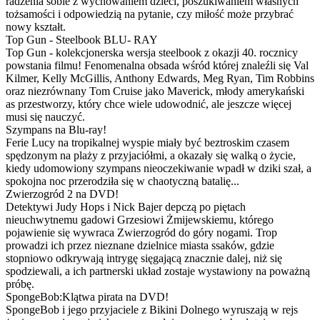
radzenia sobie z wychowaniem dzieci, poszukiwaniem własnych
tożsamości i odpowiedzią na pytanie, czy miłość może przybrać
nowy kształt.
Top Gun - Steelbook BLU- RAY
Top Gun - kolekcjonerska wersja steelbook z okazji 40. rocznicy
powstania filmu! Fenomenalna obsada wśród której znaleźli się Val
Kilmer, Kelly McGillis, Anthony Edwards, Meg Ryan, Tim Robbins
oraz niezrównany Tom Cruise jako Maverick, młody amerykański
as przestworzy, który chce wiele udowodnić, ale jeszcze więcej
musi się nauczyć.
Szympans na Blu-ray!
Ferie Lucy na tropikalnej wyspie miały być beztroskim czasem
spędzonym na plaży z przyjaciółmi, a okazały się walką o życie,
kiedy udomowiony szympans nieoczekiwanie wpadł w dziki szał, a
spokojna noc przerodziła się w chaotyczną batalię...
Zwierzogród 2 na DVD!
Detektywi Judy Hops i Nick Bajer depczą po piętach
nieuchwytnemu gadowi Grzesiowi Żmijewskiemu, którego
pojawienie się wywraca Zwierzogród do góry nogami. Trop
prowadzi ich przez nieznane dzielnice miasta ssaków, gdzie
stopniowo odkrywają intrygę sięgającą znacznie dalej, niż się
spodziewali, a ich partnerski układ zostaje wystawiony na poważną
próbę.
SpongeBob:Klątwa pirata na DVD!
SpongeBob i jego przyjaciele z Bikini Dolnego wyruszają w rejs