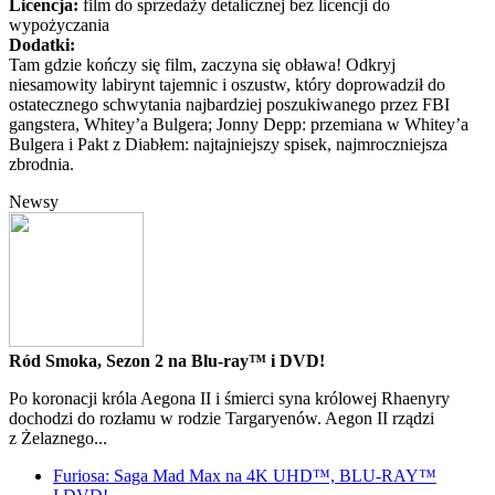
Licencja:
film do sprzedaży detalicznej bez licencji do
wypożyczania
Dodatki:
Tam gdzie kończy się film, zaczyna się obława! Odkryj
niesamowity labirynt tajemnic i oszustw, który doprowadził do
ostatecznego schwytania najbardziej poszukiwanego przez FBI
gangstera, Whitey’a Bulgera; Jonny Depp: przemiana w Whitey’a
Bulgera i Pakt z Diabłem: najtajniejszy spisek, najmroczniejsza
zbrodnia.
Newsy
Ród Smoka, Sezon 2 na Blu-ray™ i DVD!
Po koronacji króla Aegona II i śmierci syna królowej Rhaenyry
dochodzi do rozłamu w rodzie Targaryenów. Aegon II rządzi
z Żelaznego...
Furiosa: Saga Mad Max na 4K UHD™, BLU-RAY™