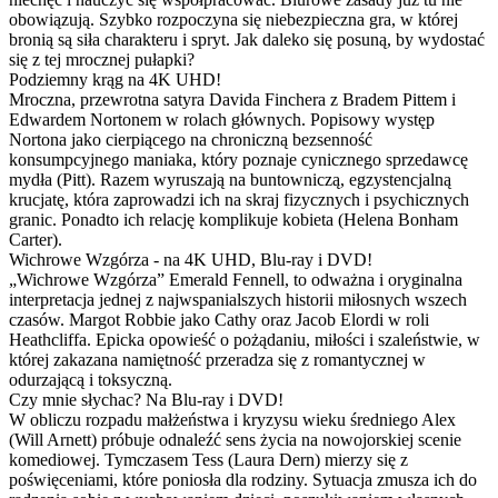
obowiązują. Szybko rozpoczyna się niebezpieczna gra, w której
bronią są siła charakteru i spryt. Jak daleko się posuną, by wydostać
się z tej mrocznej pułapki?
Podziemny krąg na 4K UHD!
Mroczna, przewrotna satyra Davida Finchera z Bradem Pittem i
Edwardem Nortonem w rolach głównych. Popisowy występ
Nortona jako cierpiącego na chroniczną bezsenność
konsumpcyjnego maniaka, który poznaje cynicznego sprzedawcę
mydła (Pitt). Razem wyruszają na buntowniczą, egzystencjalną
krucjatę, która zaprowadzi ich na skraj fizycznych i psychicznych
granic. Ponadto ich relację komplikuje kobieta (Helena Bonham
Carter).
Wichrowe Wzgórza - na 4K UHD, Blu-ray i DVD!
„Wichrowe Wzgórza” Emerald Fennell, to odważna i oryginalna
interpretacja jednej z najwspanialszych historii miłosnych wszech
czasów. Margot Robbie jako Cathy oraz Jacob Elordi w roli
Heathcliffa. Epicka opowieść o pożądaniu, miłości i szaleństwie, w
której zakazana namiętność przeradza się z romantycznej w
odurzającą i toksyczną.
Czy mnie słychac? Na Blu-ray i DVD!
W obliczu rozpadu małżeństwa i kryzysu wieku średniego Alex
(Will Arnett) próbuje odnaleźć sens życia na nowojorskiej scenie
komediowej. Tymczasem Tess (Laura Dern) mierzy się z
poświęceniami, które poniosła dla rodziny. Sytuacja zmusza ich do