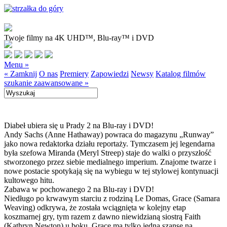
Twoje filmy na 4K UHD™, Blu-ray™ i DVD
Menu »
« Zamknij
O nas
Premiery
Zapowiedzi
Newsy
Katalog filmów
szukanie zaawansowane »
Diabeł ubiera się u Prady 2 na Blu-ray i DVD!
Andy Sachs (Anne Hathaway) powraca do magazynu „Runway”
jako nowa redaktorka działu reportaży. Tymczasem jej legendarna
była szefowa Miranda (Meryl Streep) staje do walki o przyszłość
stworzonego przez siebie medialnego imperium. Znajome twarze i
nowe postacie spotykają się na wybiegu w tej stylowej kontynuacji
kultowego hitu.
Zabawa w pochowanego 2 na Blu-ray i DVD!
Niedługo po krwawym starciu z rodziną Le Domas, Grace (Samara
Weaving) odkrywa, że została wciągnięta w kolejny etap
koszmarnej gry, tym razem z dawno niewidzianą siostrą Faith
(Kathryn Newton) u boku. Grace ma tylko jedną szansę na