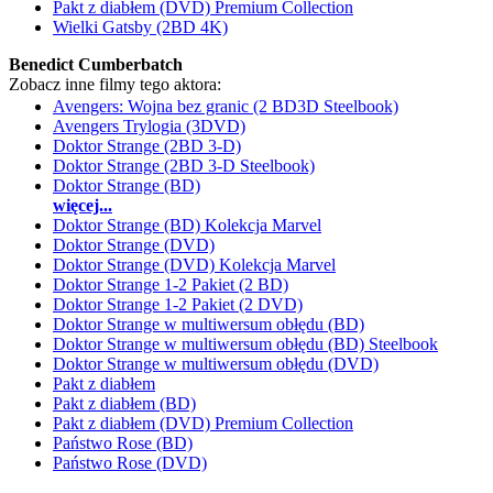
Pakt z diabłem (DVD) Premium Collection
Wielki Gatsby (2BD 4K)
Benedict Cumberbatch
Zobacz inne filmy tego aktora:
Avengers: Wojna bez granic (2 BD3D Steelbook)
Avengers Trylogia (3DVD)
Doktor Strange (2BD 3-D)
Doktor Strange (2BD 3-D Steelbook)
Doktor Strange (BD)
więcej...
Doktor Strange (BD) Kolekcja Marvel
Doktor Strange (DVD)
Doktor Strange (DVD) Kolekcja Marvel
Doktor Strange 1-2 Pakiet (2 BD)
Doktor Strange 1-2 Pakiet (2 DVD)
Doktor Strange w multiwersum obłędu (BD)
Doktor Strange w multiwersum obłędu (BD) Steelbook
Doktor Strange w multiwersum obłędu (DVD)
Pakt z diabłem
Pakt z diabłem (BD)
Pakt z diabłem (DVD) Premium Collection
Państwo Rose (BD)
Państwo Rose (DVD)