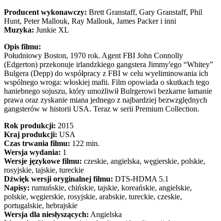
Producent wykonawczy:
Brett Granstaff, Gary Granstaff, Phil
Hunt, Peter Mallouk, Ray Mallouk, James Packer i inni
Muzyka:
Junkie XL
Opis filmu:
Południowy Boston, 1970 rok. Agent FBI John Connolly
(Edgerton) przekonuje irlandzkiego gangstera Jimmy'ego “Whitey”
Bulgera (Depp) do współpracy z FBI w celu wyeliminowania ich
wspólnego wroga: włoskiej mafii. Film opowiada o skutkach tego
haniebnego sojuszu, który umożliwił Bulrgerowi bezkarne łamanie
prawa oraz zyskanie miana jednego z najbardziej bezwzględnych
gangsterów w historii USA. Teraz w serii Premium Collection.
Rok produkcji:
2015
Kraj produkcji:
USA
Czas trwania filmu:
122 min.
Wersja wydania:
1
Wersje językowe filmu:
czeskie, angielska, węgierskie, polskie,
rosyjskie, tajskie, tureckie
Dźwięk wersji oryginalnej filmu:
DTS-HDMA 5.1
Napisy:
rumuńskie, chińskie, tajskie, koreańskie, angielskie,
polskie, węgierskie, rosyjskie, arabskie, tureckie, czeskie,
portugalskie, hebrajskie
Wersja dla niesłyszących:
Angielska