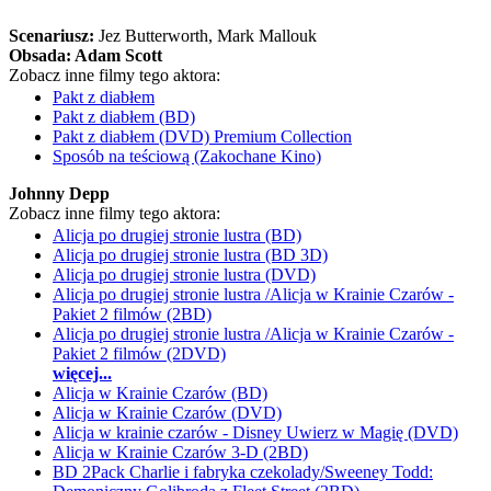
Scenariusz:
Jez Butterworth
, Mark Mallouk
Obsada:
Adam Scott
Zobacz inne filmy tego aktora:
Pakt z diabłem
Pakt z diabłem (BD)
Pakt z diabłem (DVD) Premium Collection
Sposób na teściową (Zakochane Kino)
Johnny Depp
Zobacz inne filmy tego aktora:
Alicja po drugiej stronie lustra (BD)
Alicja po drugiej stronie lustra (BD 3D)
Alicja po drugiej stronie lustra (DVD)
Alicja po drugiej stronie lustra /Alicja w Krainie Czarów -
Pakiet 2 filmów (2BD)
Alicja po drugiej stronie lustra /Alicja w Krainie Czarów -
Pakiet 2 filmów (2DVD)
więcej...
Alicja w Krainie Czarów (BD)
Alicja w Krainie Czarów (DVD)
Alicja w krainie czarów - Disney Uwierz w Magię (DVD)
Alicja w Krainie Czarów 3-D (2BD)
BD 2Pack Charlie i fabryka czekolady/Sweeney Todd: