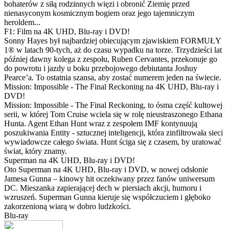
bohaterów z siłą rodzinnych więzi i obronić Ziemię przed
nienasyconym kosmicznym bogiem oraz jego tajemniczym
heroldem...
F1: Film na 4K UHD, Blu-ray i DVD!
Sonny Hayes był najbardziej obiecującym zjawiskiem FORMUŁY
1® w latach 90-tych, aż do czasu wypadku na torze. Trzydzieści lat
później dawny kolega z zespołu, Ruben Cervantes, przekonuje go
do powrotu i jazdy u boku przebojowego debiutanta Joshuy
Pearce’a. To ostatnia szansa, aby zostać numerem jeden na świecie.
Mission: Impossible - The Final Reckoning na 4K UHD, Blu-ray i
DVD!
Mission: Impossible - The Final Reckoning, to ósma część kultowej
serii, w której Tom Cruise wciela się w rolę nieustraszonego Ethana
Hunta. Agent Ethan Hunt wraz z zespołem IMF kontynuują
poszukiwania Entity - sztucznej inteligencji, która zinfiltrowała sieci
wywiadowcze całego świata. Hunt ściga się z czasem, by uratować
świat, który znamy.
Superman na 4K UHD, Blu-ray i DVD!
Oto Superman na 4K UHD, Blu-ray i DVD, w nowej odsłonie
Jamesa Gunna – kinowy hit oczekiwany przez fanów uniwersum
DC. Mieszanka zapierającej dech w piersiach akcji, humoru i
wzruszeń. Superman Gunna kieruje się współczuciem i głęboko
zakorzenioną wiarą w dobro ludzkości.
Blu-ray