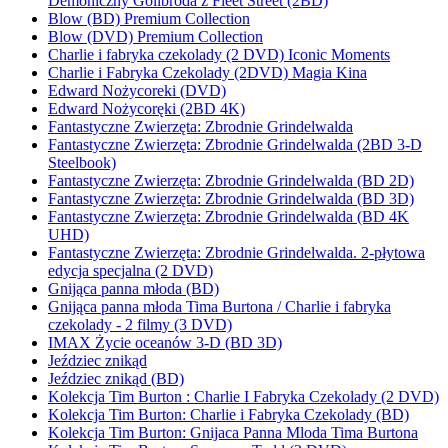
Demoniczny Golibroda z Fleet Street (2BD)
Blow (BD) Premium Collection
Blow (DVD) Premium Collection
Charlie i fabryka czekolady (2 DVD) Iconic Moments
Charlie i Fabryka Czekolady (2DVD) Magia Kina
Edward Nożycoreki (DVD)
Edward Nożycoręki (2BD 4K)
Fantastyczne Zwierzęta: Zbrodnie Grindelwalda
Fantastyczne Zwierzęta: Zbrodnie Grindelwalda (2BD 3-D
Steelbook)
Fantastyczne Zwierzęta: Zbrodnie Grindelwalda (BD 2D)
Fantastyczne Zwierzęta: Zbrodnie Grindelwalda (BD 3D)
Fantastyczne Zwierzęta: Zbrodnie Grindelwalda (BD 4K
UHD)
Fantastyczne Zwierzęta: Zbrodnie Grindelwalda. 2-płytowa
edycja specjalna (2 DVD)
Gnijąca panna młoda (BD)
Gnijąca panna młoda Tima Burtona / Charlie i fabryka
czekolady - 2 filmy (3 DVD)
IMAX Życie oceanów 3-D (BD 3D)
Jeździec znikąd
Jeździec znikąd (BD)
Kolekcja Tim Burton : Charlie I Fabryka Czekolady (2 DVD)
Kolekcja Tim Burton: Charlie i Fabryka Czekolady (BD)
Kolekcja Tim Burton: Gnijaca Panna Mloda Tima Burtona