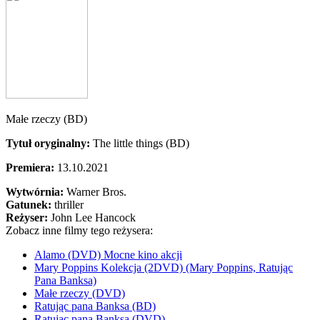
Małe rzeczy (BD)
Tytuł oryginalny:
The little things (BD)
Premiera:
13.10.2021
Wytwórnia:
Warner Bros.
Gatunek:
thriller
Reżyser:
John Lee Hancock
Zobacz inne filmy tego reżysera:
Alamo (DVD) Mocne kino akcji
Mary Poppins Kolekcja (2DVD) (Mary Poppins, Ratując
Pana Banksa)
Małe rzeczy (DVD)
Ratując pana Banksa (BD)
Ratując pana Banksa (DVD)