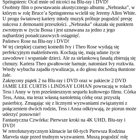
Springsteen: Ocal mnie od nicości na Blu-ray i DVD!
Osobisty film o powstawaniu akustycznego albumu „Nebraska”, w
którym w rolę Bruce’a Springsteena wcielił się Jeremy Allen White.
U progu światowej kariery młody muzyk próbuje pogodzić presję
sukcesu z demonami przeszłości. „Nebraska” okazała się punktem
zwrotnym w życiu Bossa i jest uznawana za jedno z jego
najbardziej ponadczasowych osiągnięć.
Państwo Rose na Blu-ray i DVD!
W tej cierpkiej czarnej komedii Ivy i Theo Rose wydają się
perfekcyjnym małżeństwem. Kochają się, mają udane życie
zawodowe i wspaniałe dzieci. Ale za sielankową fasadą zbierają się
chmury. Kariera Theo gwałtownie hamuje, natomiast Ivy rozkwita.
Wtedy wybucha zajadła rywalizacja, a do głosu dochodzą tłumione
żale.
Zakręcony piątek 2 na Blu-ray i DVD oraz w pakiecie 2 DVD
JAMIE LEE CURTIS i LINDSAY LOHAN powracają w rolach
Tess i Anny w tym prześmiesznym sequelu kultowego filmu. Córka
Tess, Anna, ma teraz własną nastoletnią córkę oraz przyszłą
pasierbicę. Zmagając się z licznymi wyzwaniami związanymi z
połączeniem dwóch rodzin, Tess i Anna odkrywają, że piorun może
uderzyć ponownie!
Fantastyczna Czwórka: Pierwsze kroki na 4K UHD, Blu-ray i
DVD!
W retrofuturystycznym klimacie lat 60-tych Pierwsza Rodzina
Marvela staje przed trudnym wyzwaniem. Muszą pogodzić rolę