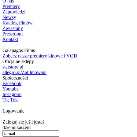
O nas
Premiery
Zapowiedzi
Newsy
Katalog filmów
Zwiastuny
Pressroom
Kontakt
Galapagos Films
Zobacz nasze premiery kinowe i VOD
Oficjalne sklepy
starstore.pl
allegro.pl/Zafilmowani
Społeczności
Facebook
Youtube
Instagram
Tik Tok
Logowanie
Zaloguj się jeśli jesteś
dziennikarzem