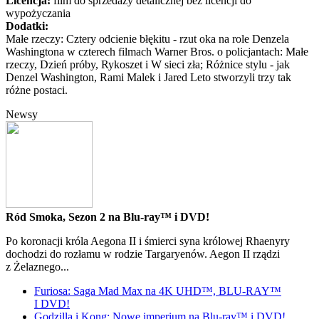
Licencja:
film do sprzedaży detalicznej bez licencji do
wypożyczania
Dodatki:
Małe rzeczy: Cztery odcienie błękitu - rzut oka na role Denzela
Washingtona w czterech filmach Warner Bros. o policjantach: Małe
rzeczy, Dzień próby, Rykoszet i W sieci zła; Różnice stylu - jak
Denzel Washington, Rami Malek i Jared Leto stworzyli trzy tak
różne postaci.
Newsy
Ród Smoka, Sezon 2 na Blu-ray™ i DVD!
Po koronacji króla Aegona II i śmierci syna królowej Rhaenyry
dochodzi do rozłamu w rodzie Targaryenów. Aegon II rządzi
z Żelaznego...
Furiosa: Saga Mad Max na 4K UHD™, BLU-RAY™
I DVD!
Godzilla i Kong: Nowe imperium na Blu-ray™ i DVD!