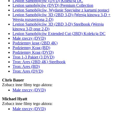
Legion Samobójców (DVD) Kolekcja DC
Legion samobójców (DVD) Premium Collection
Legion Samobójców, Wydanie Specjalne z kartami postaci
Legion Samobójców 3D (2BD 3-D) (Wersja kinowa 3-D +
Wersja rozszerzona 2-D)
Legion Samobójców 3D (2BD 3-D) Steelbook (Wersja
kinowa 3-D oraz 2-D)
Legion Samobójców Extended Cut (2BD) Kolekcja DC
Małe rzeczy (DVD)
Podziemny krąg (2BD 4K)
Podziemny Krąg (BD)
Podziemny Krąg (DVD)
Tron 1-3 Pakiet (3 DVD)
Tron: Ares (2BD 4K) Steelbook
Tron: Ares (BD)
Tron: Ares (DVD)
Chris Bauer
Zobacz inne filmy tego aktora:
Małe rzeczy (DVD)
Michael Hyatt
Zobacz inne filmy tego aktora:
Małe rzeczy (DVD)