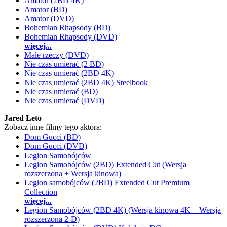
Amator (2BD 4K)
Amator (BD)
Amator (DVD)
Bohemian Rhapsody (BD)
Bohemian Rhapsody (DVD)
więcej...
Małe rzeczy (DVD)
Nie czas umierać (2 BD)
Nie czas umierać (2BD 4K)
Nie czas umierać (2BD 4K) Steelbook
Nie czas umierać (BD)
Nie czas umierać (DVD)
Jared Leto
Zobacz inne filmy tego aktora:
Dom Gucci (BD)
Dom Gucci (DVD)
Legion Samobójców
Legion Samobójców (2BD) Extended Cut (Wersja
rozszerzona + Wersja kinowa)
Legion samobójców (2BD) Extended Cut Premium
Collection
więcej...
Legion Samobójców (2BD 4K) (Wersja kinowa 4K + Wersja
rozszerzona 2-D)