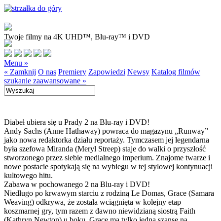
Twoje filmy na 4K UHD™, Blu-ray™ i DVD
Menu »
« Zamknij
O nas
Premiery
Zapowiedzi
Newsy
Katalog filmów
szukanie zaawansowane »
Diabeł ubiera się u Prady 2 na Blu-ray i DVD!
Andy Sachs (Anne Hathaway) powraca do magazynu „Runway”
jako nowa redaktorka działu reportaży. Tymczasem jej legendarna
była szefowa Miranda (Meryl Streep) staje do walki o przyszłość
stworzonego przez siebie medialnego imperium. Znajome twarze i
nowe postacie spotykają się na wybiegu w tej stylowej kontynuacji
kultowego hitu.
Zabawa w pochowanego 2 na Blu-ray i DVD!
Niedługo po krwawym starciu z rodziną Le Domas, Grace (Samara
Weaving) odkrywa, że została wciągnięta w kolejny etap
koszmarnej gry, tym razem z dawno niewidzianą siostrą Faith
(Kathryn Newton) u boku. Grace ma tylko jedną szansę na