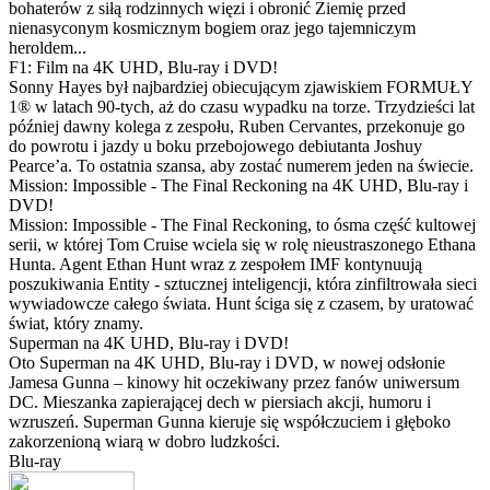
bohaterów z siłą rodzinnych więzi i obronić Ziemię przed
nienasyconym kosmicznym bogiem oraz jego tajemniczym
heroldem...
F1: Film na 4K UHD, Blu-ray i DVD!
Sonny Hayes był najbardziej obiecującym zjawiskiem FORMUŁY
1® w latach 90-tych, aż do czasu wypadku na torze. Trzydzieści lat
później dawny kolega z zespołu, Ruben Cervantes, przekonuje go
do powrotu i jazdy u boku przebojowego debiutanta Joshuy
Pearce’a. To ostatnia szansa, aby zostać numerem jeden na świecie.
Mission: Impossible - The Final Reckoning na 4K UHD, Blu-ray i
DVD!
Mission: Impossible - The Final Reckoning, to ósma część kultowej
serii, w której Tom Cruise wciela się w rolę nieustraszonego Ethana
Hunta. Agent Ethan Hunt wraz z zespołem IMF kontynuują
poszukiwania Entity - sztucznej inteligencji, która zinfiltrowała sieci
wywiadowcze całego świata. Hunt ściga się z czasem, by uratować
świat, który znamy.
Superman na 4K UHD, Blu-ray i DVD!
Oto Superman na 4K UHD, Blu-ray i DVD, w nowej odsłonie
Jamesa Gunna – kinowy hit oczekiwany przez fanów uniwersum
DC. Mieszanka zapierającej dech w piersiach akcji, humoru i
wzruszeń. Superman Gunna kieruje się współczuciem i głęboko
zakorzenioną wiarą w dobro ludzkości.
Blu-ray