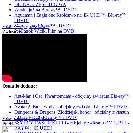
DIUNA: CZĘŚĆ DRUGA
Wonka już na Blu-ray™ i DVD!
Aquaman i Zaginione Królestwo na 4K UHD™, Blu-ray™
i DVD!
Marvels na Blu-ray™ i DVD!
zobacz więcej newsów »
Psi Patrol: Wielki Film na DVD!
Zwiastuny
Ostatnio dodane:
Ant-Man i Osa: Kwantomania - oficjalny zwiastun Blu-ray™
i DVD!
Avatar 2: Istota wody - oficjalny zwiastun Blu-ray™ i DVD!
Dungeons & Dragons: Złodziejski honor - oficjalny zwiastun
4 Ultra HD™, Blu-ray™ i DVD!
zobacz więcej zwiastunów »
SZYBCY I WŚCIEKLI 10 - oficjalny zwiastun DVD, BLU-
Premiery
RAY™ i 4K UHD!