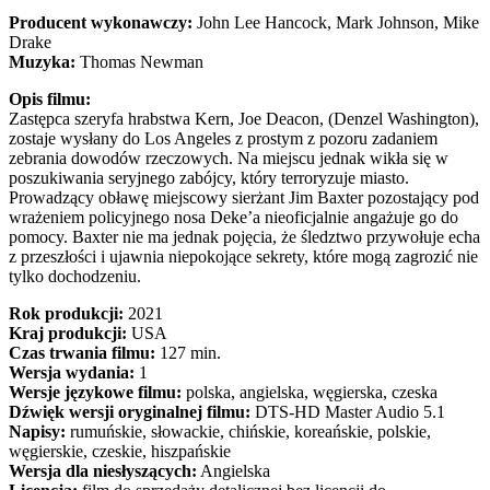
Producent wykonawczy:
John Lee Hancock, Mark Johnson, Mike
Drake
Muzyka:
Thomas Newman
Opis filmu:
Zastępca szeryfa hrabstwa Kern, Joe Deacon, (Denzel Washington),
zostaje wysłany do Los Angeles z prostym z pozoru zadaniem
zebrania dowodów rzeczowych. Na miejscu jednak wikła się w
poszukiwania seryjnego zabójcy, który terroryzuje miasto.
Prowadzący obławę miejscowy sierżant Jim Baxter pozostający pod
wrażeniem policyjnego nosa Deke’a nieoficjalnie angażuje go do
pomocy. Baxter nie ma jednak pojęcia, że śledztwo przywołuje echa
z przeszłości i ujawnia niepokojące sekrety, które mogą zagrozić nie
tylko dochodzeniu.
Rok produkcji:
2021
Kraj produkcji:
USA
Czas trwania filmu:
127 min.
Wersja wydania:
1
Wersje językowe filmu:
polska, angielska, węgierska, czeska
Dźwięk wersji oryginalnej filmu:
DTS-HD Master Audio 5.1
Napisy:
rumuńskie, słowackie, chińskie, koreańskie, polskie,
węgierskie, czeskie, hiszpańskie
Wersja dla niesłyszących:
Angielska