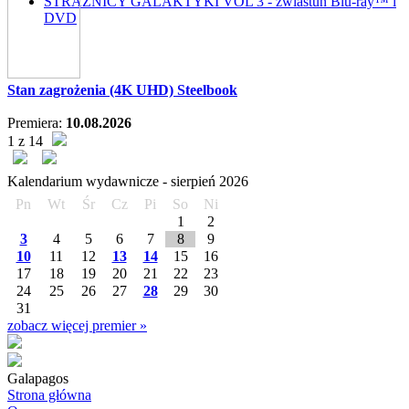
STRAŻNICY GALAKTYKI VOL 3 - zwiastun Blu-ray™ i
DVD
Stan zagrożenia (4K UHD) Steelbook
Premiera:
10.08.2026
1 z 14
Kalendarium wydawnicze -
sierpień
2026
Pn
Wt
Śr
Cz
Pi
So
Ni
1
2
3
4
5
6
7
8
9
10
11
12
13
14
15
16
17
18
19
20
21
22
23
24
25
26
27
28
29
30
31
zobacz więcej premier »
Galapagos
Strona główna