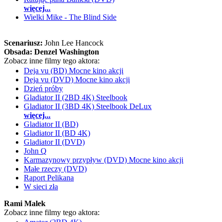
więcej...
Wielki Mike - The Blind Side
Scenariusz:
John Lee Hancock
Obsada:
Denzel Washington
Zobacz inne filmy tego aktora:
Deja vu (BD) Mocne kino akcji
Deja vu (DVD) Mocne kino akcji
Dzień próby
Gladiator II (2BD 4K) Steelbook
Gladiator II (3BD 4K) Steelbook DeLux
więcej...
Gladiator II (BD)
Gladiator II (BD 4K)
Gladiator II (DVD)
John Q
Karmazynowy przypływ (DVD) Mocne kino akcji
Małe rzeczy (DVD)
Raport Pelikana
W sieci zła
Rami Malek
Zobacz inne filmy tego aktora: