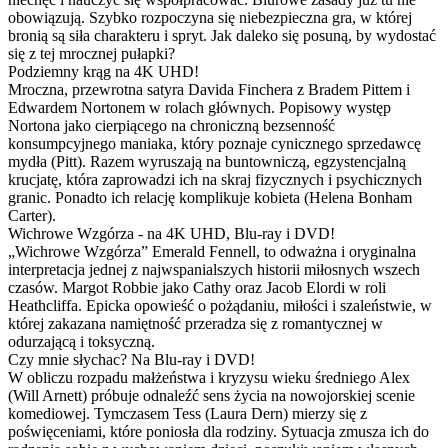
obowiązują. Szybko rozpoczyna się niebezpieczna gra, w której
bronią są siła charakteru i spryt. Jak daleko się posuną, by wydostać
się z tej mrocznej pułapki?
Podziemny krąg na 4K UHD!
Mroczna, przewrotna satyra Davida Finchera z Bradem Pittem i
Edwardem Nortonem w rolach głównych. Popisowy występ
Nortona jako cierpiącego na chroniczną bezsenność
konsumpcyjnego maniaka, który poznaje cynicznego sprzedawcę
mydła (Pitt). Razem wyruszają na buntowniczą, egzystencjalną
krucjatę, która zaprowadzi ich na skraj fizycznych i psychicznych
granic. Ponadto ich relację komplikuje kobieta (Helena Bonham
Carter).
Wichrowe Wzgórza - na 4K UHD, Blu-ray i DVD!
„Wichrowe Wzgórza” Emerald Fennell, to odważna i oryginalna
interpretacja jednej z najwspanialszych historii miłosnych wszech
czasów. Margot Robbie jako Cathy oraz Jacob Elordi w roli
Heathcliffa. Epicka opowieść o pożądaniu, miłości i szaleństwie, w
której zakazana namiętność przeradza się z romantycznej w
odurzającą i toksyczną.
Czy mnie słychac? Na Blu-ray i DVD!
W obliczu rozpadu małżeństwa i kryzysu wieku średniego Alex
(Will Arnett) próbuje odnaleźć sens życia na nowojorskiej scenie
komediowej. Tymczasem Tess (Laura Dern) mierzy się z
poświęceniami, które poniosła dla rodziny. Sytuacja zmusza ich do