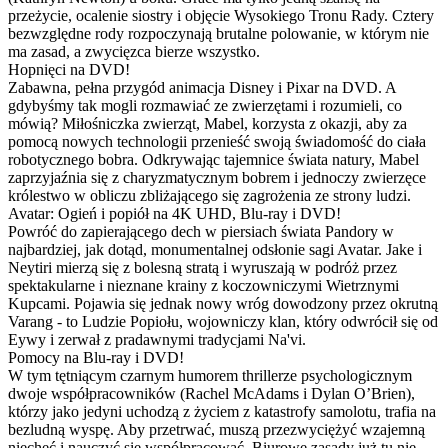
przeżycie, ocalenie siostry i objęcie Wysokiego Tronu Rady. Cztery
bezwzględne rody rozpoczynają brutalne polowanie, w którym nie
ma zasad, a zwycięzca bierze wszystko.
Hopnięci na DVD!
Zabawna, pełna przygód animacja Disney i Pixar na DVD. A
gdybyśmy tak mogli rozmawiać ze zwierzętami i rozumieli, co
mówią? Miłośniczka zwierząt, Mabel, korzysta z okazji, aby za
pomocą nowych technologii przenieść swoją świadomość do ciała
robotycznego bobra. Odkrywając tajemnice świata natury, Mabel
zaprzyjaźnia się z charyzmatycznym bobrem i jednoczy zwierzęce
królestwo w obliczu zbliżającego się zagrożenia ze strony ludzi.
Avatar: Ogień i popiół na 4K UHD, Blu-ray i DVD!
Powróć do zapierającego dech w piersiach świata Pandory w
najbardziej, jak dotąd, monumentalnej odsłonie sagi Avatar. Jake i
Neytiri mierzą się z bolesną stratą i wyruszają w podróż przez
spektakularne i nieznane krainy z koczowniczymi Wietrznymi
Kupcami. Pojawia się jednak nowy wróg dowodzony przez okrutną
Varang - to Ludzie Popiołu, wojowniczy klan, który odwrócił się od
Eywy i zerwał z pradawnymi tradycjami Na'vi.
Pomocy na Blu-ray i DVD!
W tym tętniącym czarnym humorem thrillerze psychologicznym
dwoje współpracowników (Rachel McAdams i Dylan O’Brien),
którzy jako jedyni uchodzą z życiem z katastrofy samolotu, trafia na
bezludną wyspę. Aby przetrwać, muszą przezwyciężyć wzajemną
niechęć i nauczyć się współpracować. Biurowe zasady już tu nie