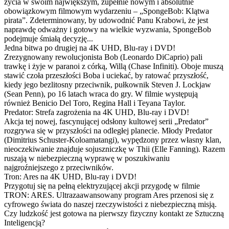
życia w swoim największym, zupełnie nowym i absolutnie
obowiązkowym filmowym wydarzeniu – „SpongeBob: Klątwa
pirata”. Zdeterminowany, by udowodnić Panu Krabowi, że jest
naprawdę odważny i gotowy na wielkie wyzwania, SpongeBob
podejmuje śmiałą decyzję...
Jedna bitwa po drugiej na 4K UHD, Blu-ray i DVD!
Zrezygnowany rewolucjonista Bob (Leonardo DiCaprio) pali
trawkę i żyje w paranoi z córką, Willą (Chase Infiniti). Oboje muszą
stawić czoła przeszłości Boba i uciekać, by ratować przyszłość,
kiedy jego bezlitosny przeciwnik, pułkownik Steven J. Lockjaw
(Sean Penn), po 16 latach wraca do gry. W filmie występują
również Benicio Del Toro, Regina Hall i Teyana Taylor.
Predator: Strefa zagrożenia na 4K UHD, Blu-ray i DVD!
Akcja tej nowej, fascynującej odsłony kultowej serii „Predator”
rozgrywa się w przyszłości na odległej planecie. Młody Predator
(Dimitrius Schuster-Koloamatangi), wypędzony przez własny klan,
nieoczekiwanie znajduje sojuszniczkę w Thii (Elle Fanning). Razem
ruszają w niebezpieczną wyprawę w poszukiwaniu
najgroźniejszego z przeciwników.
Tron: Ares na 4K UHD, Blu-ray i DVD!
Przygotuj się na pełną elektryzującej akcji przygodę w filmie
TRON: ARES. Ultrazaawansowany program Ares przenosi się z
cyfrowego świata do naszej rzeczywistości z niebezpieczną misją.
Czy ludzkość jest gotowa na pierwszy fizyczny kontakt ze Sztuczną
Inteligencją?