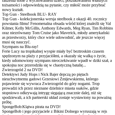
radzenia sobie z wychowaniem dzieci, poszukiwaniem własnych
tożsamości i odpowiedzią na pytanie, czy miłość może przybrać
nowy kształt.
Top Gun - Steelbook BLU- RAY
Top Gun - kolekcjonerska wersja steelbook z okazji 40. rocznicy
powstania filmu! Fenomenalna obsada wśród której znaleźli się Val
Kilmer, Kelly McGillis, Anthony Edwards, Meg Ryan, Tim Robbins
oraz niezrównany Tom Cruise jako Maverick, młody amerykański
as przestworzy, który chce wiele udowodnić, ale jeszcze więcej
musi się nauczyć.
Szympans na Blu-ray!
Ferie Lucy na tropikalnej wyspie miały być beztroskim czasem
spędzonym na plaży z przyjaciółmi, a okazały się walką o życie,
kiedy udomowiony szympans nieoczekiwanie wpadł w dziki szał, a
spokojna noc przerodziła się w chaotyczną batalię...
Zwierzogród 2 na DVD!
Detektywi Judy Hops i Nick Bajer depczą po piętach
nieuchwytnemu gadowi Grzesiowi Żmijewskiemu, którego
pojawienie się wywraca Zwierzogród do góry nogami. Trop
prowadzi ich przez nieznane dzielnice miasta ssaków, gdzie
stopniowo odkrywają intrygę sięgającą znacznie dalej, niż się
spodziewali, a ich partnerski układ zostaje wystawiony na poważną
próbę.
SpongeBob:Klątwa pirata na DVD!
SpongeBob i jego przyjaciele z Bikini Dolnego wyruszają w rejs