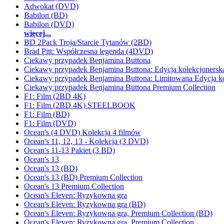
Adwokat (DVD)
Babilon (BD)
Babilon (DVD)
więcej...
BD 2Pack Troja/Starcie Tytanów (2BD)
Brad Pitt: Współczesna legenda (4DVD)
Ciekawy przypadek Benjamina Buttona
Ciekawy przypadek Benjamina Buttona: Edycja kolekcjonersk
Ciekawy przypadek Benjamina Buttona: Limitowana Edycja ko
Ciekawy przypadek Benjamina Buttona Premium Collection
F1: Film (2BD 4K)
F1: Film (2BD 4K) STEELBOOK
F1: Film (BD)
F1: Film (DVD)
Ocean's (4 DVD) Kolekcja 4 filmów
Ocean's 11, 12, 13 - Kolekcja (3 DVD)
Ocean's 11-13 Pakiet (3 BD)
Ocean's 13
Ocean's 13 (BD)
Ocean's 13 (BD) Premium Collection
Ocean's 13 Premium Collection
Ocean's Eleven: Ryzykowna gra
Ocean's Eleven: Ryzykowna gra (BD)
Ocean's Eleven: Ryzykowna gra, Premium Collection (BD)
Ocean's Eleven: Ryzykowna gra. Premium Collection