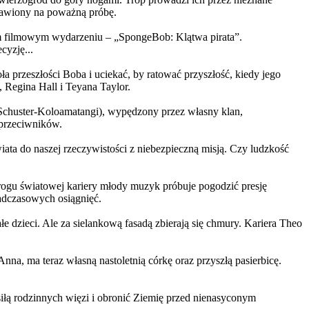
ystawiony na poważną próbę.
m filmowym wydarzeniu – „SpongeBob: Klątwa pirata”.
yzję...
a przeszłości Boba i uciekać, by ratować przyszłość, kiedy jego
 Regina Hall i Teyana Taylor.
us Schuster-Koloamatangi), wypędzony przez własny klan,
 przeciwników.
ata do naszej rzeczywistości z niebezpieczną misją. Czy ludzkość
rogu światowej kariery młody muzyk próbuje pogodzić presję
nadczasowych osiągnięć.
 dzieci. Ale za sielankową fasadą zbierają się chmury. Kariera Theo
ma teraz własną nastoletnią córkę oraz przyszłą pasierbicę.
iłą rodzinnych więzi i obronić Ziemię przed nienasyconym