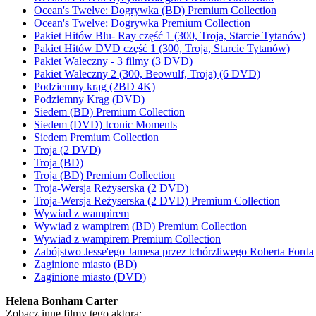
Ocean's Twelve: Dogrywka (BD) Premium Collection
Ocean's Twelve: Dogrywka Premium Collection
Pakiet Hitów Blu- Ray część 1 (300, Troja, Starcie Tytanów)
Pakiet Hitów DVD część 1 (300, Troja, Starcie Tytanów)
Pakiet Waleczny - 3 filmy (3 DVD)
Pakiet Waleczny 2 (300, Beowulf, Troja) (6 DVD)
Podziemny krąg (2BD 4K)
Podziemny Krąg (DVD)
Siedem (BD) Premium Collection
Siedem (DVD) Iconic Moments
Siedem Premium Collection
Troja (2 DVD)
Troja (BD)
Troja (BD) Premium Collection
Troja-Wersja Reżyserska (2 DVD)
Troja-Wersja Reżyserska (2 DVD) Premium Collection
Wywiad z wampirem
Wywiad z wampirem (BD) Premium Collection
Wywiad z wampirem Premium Collection
Zabójstwo Jesse'ego Jamesa przez tchórzliwego Roberta Forda
Zaginione miasto (BD)
Zaginione miasto (DVD)
Helena Bonham Carter
Zobacz inne filmy tego aktora: