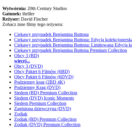
Wytwórnia:
20th Century Studios
Gatunek:
thriller
Reżyser:
David Fincher
Zobacz inne filmy tego reżysera:
Ciekawy przypadek Benjamina Buttona
Ciekawy przypadek Benjamina Buttona: Edycja kolekcjonersk
Ciekawy przypadek Benjamina Buttona: Limitowana Edycja ko
Ciekawy przypadek Benjamina Buttona Premium Collection
Obcy 3 (BD)
więcej...
Obcy 3 (DVD)
Obcy Pakiet 6 Filmów (6BD)
Obcy Pakiet 6 Filmów (6DVD)
Podziemny krąg (2BD 4K)
Podziemny Krąg (DVD)
Siedem (BD) Premium Collection
Siedem (DVD) Iconic Moments
Siedem Premium Collection
Zaginiona dziewczyna (DVD)
Zodiak
Zodiak (BD) Premium Collection
Zodiak (DVD) Premium Collection