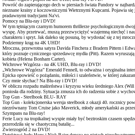
Powróć do zapierającego dech w piersiach świata Pandory w najbardzie
nieznane krainy z koczowniczymi Wietrznymi Kupcami. Pojawia się 
pradawnymi tradycjami Na'vi.
Pomocy na Blu-ray i DVD!
W tym tętniącym czarnym humorem thrillerze psychologicznym dwoje
wyspę. Aby przetrwać, muszą przezwyciężyć wzajemną niechęć i naucz
charakteru i spryt. Jak daleko się posuną, by wydostać się z tej mrocz
Podziemny krąg na 4K UHD!
Mroczna, przewrotna satyra Davida Finchera z Bradem Pittem i Ed
który poznaje cynicznego sprzedawcę mydła (Pitt). Razem wyruszają n
kobieta (Helena Bonham Carter).
Wichrowe Wzgórza - na 4K UHD, Blu-ray i DVD!
„Wichrowe Wzgórza” Emerald Fennell, to odważna i oryginalna interpr
Epicka opowieść o pożądaniu, miłości i szaleństwie, w której zakaza
Czy mnie słychac? Na Blu-ray i DVD!
W obliczu rozpadu małżeństwa i kryzysu wieku średniego Alex (Will 
poniosła dla rodziny. Sytuacja zmusza ich do radzenia sobie z wych
Top Gun - Steelbook BLU- RAY
Top Gun - kolekcjonerska wersja steelbook z okazji 40. rocznicy po
niezrównany Tom Cruise jako Maverick, młody amerykański as przestw
Szympans na Blu-ray!
Ferie Lucy na tropikalnej wyspie miały być beztroskim czasem spędz
przerodziła się w chaotyczną batalię...
Zwierzogród 2 na DVD!
Detektywi Judy Hops i Nick Bajer depczą po piętach nieuchwytnemu