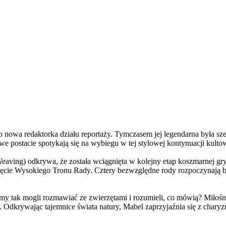
a redaktorka działu reportaży. Tymczasem jej legendarna była szefo
e postacie spotykają się na wybiegu w tej stylowej kontynuacji kulto
ving) odkrywa, że została wciągnięta w kolejny etap koszmarnej gry
 objęcie Wysokiego Tronu Rady. Cztery bezwzględne rody rozpoczynają 
 tak mogli rozmawiać ze zwierzętami i rozumieli, co mówią? Miłośni
. Odkrywając tajemnice świata natury, Mabel zaprzyjaźnia się z char