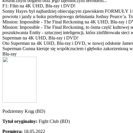
kosmicznym bogiem oraz jego tajemniczym heroldem...
F1: Film na 4K UHD, Blu-ray i DVD!
Sonny Hayes był najbardziej obiecującym zjawiskiem FORMUŁY 1® w 
powrotu i jazdy u boku przebojowego debiutanta Joshuy Pearce’a. To 
Mission: Impossible - The Final Reckoning na 4K UHD, Blu-ray i 
Mission: Impossible - The Final Reckoning, to ósma część kultowej 
poszukiwania Entity - sztucznej inteligencji, która zinfiltrowała sie
Superman na 4K UHD, Blu-ray i DVD!
Oto Superman na 4K UHD, Blu-ray i DVD, w nowej odsłonie Jamesa 
Superman Gunna kieruje się współczuciem i głęboko zakorzenioną wi
Blu-ray
Podziemny Krąg (BD)
Tytuł oryginalny:
Fight Club (BD)
Premiera:
18.05.2022