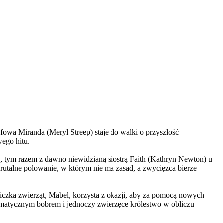
wa Miranda (Meryl Streep) staje do walki o przyszłość
wego hitu.
, tym razem z dawno niewidzianą siostrą Faith (Kathryn Newton) u
brutalne polowanie, w którym nie ma zasad, a zwycięzca bierze
czka zwierząt, Mabel, korzysta z okazji, aby za pomocą nowych
yzmatycznym bobrem i jednoczy zwierzęce królestwo w obliczu