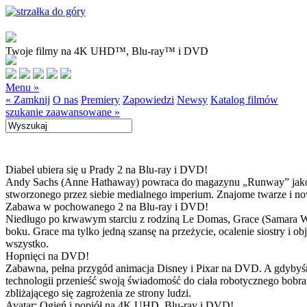
Twoje filmy na 4K UHD™, Blu-ray™ i DVD
Menu »
« Zamknij
O nas
Premiery
Zapowiedzi
Newsy
Katalog filmów
szukanie zaawansowane »
Diabeł ubiera się u Prady 2 na Blu-ray i DVD!
Andy Sachs (Anne Hathaway) powraca do magazynu „Runway” jako now
stworzonego przez siebie medialnego imperium. Znajome twarze i now
Zabawa w pochowanego 2 na Blu-ray i DVD!
Niedługo po krwawym starciu z rodziną Le Domas, Grace (Samara Wea
boku. Grace ma tylko jedną szansę na przeżycie, ocalenie siostry i
wszystko.
Hopnięci na DVD!
Zabawna, pełna przygód animacja Disney i Pixar na DVD. A gdybyśmy
technologii przenieść swoją świadomość do ciała robotycznego bobra
zbliżającego się zagrożenia ze strony ludzi.
Avatar: Ogień i popiół na 4K UHD, Blu-ray i DVD!