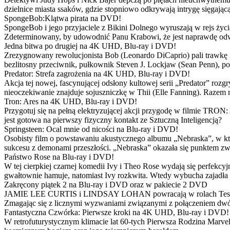
dzielnice miasta ssaków, gdzie stopniowo odkrywają intrygę sięgającą
SpongeBob:Klątwa pirata na DVD!
SpongeBob i jego przyjaciele z Bikini Dolnego wyruszają w rejs 
Zdeterminowany, by udowodnić Panu Krabowi, że jest naprawdę odw
Jedna bitwa po drugiej na 4K UHD, Blu-ray i DVD!
Zrezygnowany rewolucjonista Bob (Leonardo DiCaprio) pali trawkę i ż
bezlitosny przeciwnik, pułkownik Steven J. Lockjaw (Sean Penn), po 
Predator: Strefa zagrożenia na 4K UHD, Blu-ray i DVD!
Akcja tej nowej, fascynującej odsłony kultowej serii „Predator” roz
nieoczekiwanie znajduje sojuszniczkę w Thii (Elle Fanning). Razem
Tron: Ares na 4K UHD, Blu-ray i DVD!
Przygotuj się na pełną elektryzującej akcji przygodę w filmie TRON
jest gotowa na pierwszy fizyczny kontakt ze Sztuczną Inteligencją?
Springsteen: Ocal mnie od nicości na Blu-ray i DVD!
Osobisty film o powstawaniu akustycznego albumu „Nebraska”, w któ
sukcesu z demonami przeszłości. „Nebraska” okazała się punktem zw
Państwo Rose na Blu-ray i DVD!
W tej cierpkiej czarnej komedii Ivy i Theo Rose wydają się perfekcy
gwałtownie hamuje, natomiast Ivy rozkwita. Wtedy wybucha zajadła r
Zakręcony piątek 2 na Blu-ray i DVD oraz w pakiecie 2 DVD
JAMIE LEE CURTIS i LINDSAY LOHAN powracają w rolach Tess i Anny
Zmagając się z licznymi wyzwaniami związanymi z połączeniem dwóc
Fantastyczna Czwórka: Pierwsze kroki na 4K UHD, Blu-ray i DVD!
W retrofuturystycznym klimacie lat 60-tych Pierwsza Rodzina Marve