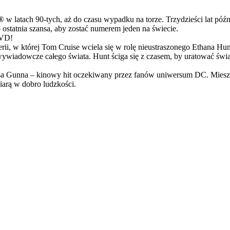
latach 90-tych, aż do czasu wypadku na torze. Trzydzieści lat późn
ostatnia szansa, aby zostać numerem jeden na świecie.
DVD!
serii, w której Tom Cruise wciela się w rolę nieustraszonego Ethana 
ci wywiadowcze całego świata. Hunt ściga się z czasem, by uratować świ
Gunna – kinowy hit oczekiwany przez fanów uniwersum DC. Mieszanka
arą w dobro ludzkości.