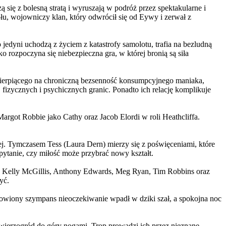
 się z bolesną stratą i wyruszają w podróż przez spektakularne i
, wojowniczy klan, który odwrócił się od Eywy i zerwał z
yni uchodzą z życiem z katastrofy samolotu, trafia na bezludną
rozpoczyna się niebezpieczna gra, w której bronią są siła
ierpiącego na chroniczną bezsenność konsumpcyjnego maniaka,
 fizycznych i psychicznych granic. Ponadto ich relację komplikuje
argot Robbie jako Cathy oraz Jacob Elordi w roli Heathcliffa.
ej. Tymczasem Tess (Laura Dern) mierzy się z poświęceniami, które
ytanie, czy miłość może przybrać nowy kształt.
er, Kelly McGillis, Anthony Edwards, Meg Ryan, Tim Robbins oraz
yć.
omowiony szympans nieoczekiwanie wpadł w dziki szał, a spokojna noc
ierzogród do góry nogami. Trop prowadzi ich przez nieznane