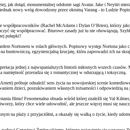
j, jak dotąd, monumentalnej odsłonie sagi Avatar. Jake i Neytiri mierzą
jednak nowy wróg dowodzony przez okrutną Varang - to Ludzie Popiołu
 współpracowników (Rachel McAdams i Dylan O’Brien), którzy jako jed
yć się współpracować. Biurowe zasady już tu nie obowiązują. Szybko 
nej pułapki?
wardem Nortonem w rolach głównych. Popisowy występ Nortona jako c
a buntowniczą, egzystencjalną krucjatę, która zaprowadzi ich na skraj
etacja jednej z najwspanialszych historii miłosnych wszech czasów. M
na namiętność przeradza się z romantycznej w odurzającą i toksyczną.
Arnett) próbuje odnaleźć sens życia na nowojorskiej scenie komediow
owaniem dzieci, poszukiwaniem własnych tożsamości i odpowiedzią na p
wstania filmu! Fenomenalna obsada wśród której znaleźli się Val Kilm
orzy, który chce wiele udowodnić, ale jeszcze więcej musi się naucz
onym na plaży z przyjaciółmi, a okazały się walką o życie, kiedy ud
 gadowi Grzesiowi Żmijewskiemu, którego pojawienie się wywraca Zw