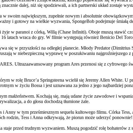
 znacznie dalej, niż się spodziewali, a ich partnerski układ zostaje w
życia w swoim największym, zupełnie nowym i absolutnie obowiązkowy
ażny i gotowy na wielkie wyzwania, SpongeBob podejmuje śmiałą dec
yje w paranoi z córką, Willą (Chase Infiniti). Oboje muszą stawić czoł
16 latach wraca do gry. W filmie występują również Benicio Del Toro,
grywa się w przyszłości na odległej planecie. Młody Predator (Dimitri
 ruszają w niebezpieczną wyprawę w poszukiwaniu najgroźniejszego z
: ARES. Ultrazaawansowany program Ares przenosi się z cyfrowego świ
rym w rolę Bruce’a Springsteena wcielił się Jeremy Allen White. U p
rotnym w życiu Bossa i jest uznawana za jedno z jego najbardziej po
jnym małżeństwem. Kochają się, mają udane życie zawodowe i wspaniałe
ywalizacja, a do głosu dochodzą tłumione żale.
 w tym prześmiesznym sequelu kultowego filmu. Córka Tess, Anna, 
h rodzin, Tess i Anna odkrywają, że piorun może uderzyć ponownie!
la staje przed trudnym wyzwaniem. Muszą pogodzić rolę bohaterów z s