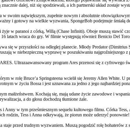
 znacznie dalej, niż się spodziewali, a ich partnerski układ zostaje w
życia w swoim największym, zupełnie nowym i absolutnie obowiązkowy
ażny i gotowy na wielkie wyzwania, SpongeBob podejmuje śmiałą dec
yje w paranoi z córką, Willą (Chase Infiniti). Oboje muszą stawić czoł
16 latach wraca do gry. W filmie występują również Benicio Del Toro,
grywa się w przyszłości na odległej planecie. Młody Predator (Dimitri
 ruszają w niebezpieczną wyprawę w poszukiwaniu najgroźniejszego z
: ARES. Ultrazaawansowany program Ares przenosi się z cyfrowego świ
rym w rolę Bruce’a Springsteena wcielił się Jeremy Allen White. U p
rotnym w życiu Bossa i jest uznawana za jedno z jego najbardziej po
jnym małżeństwem. Kochają się, mają udane życie zawodowe i wspaniałe
ywalizacja, a do głosu dochodzą tłumione żale.
 w tym prześmiesznym sequelu kultowego filmu. Córka Tess, Anna, 
h rodzin, Tess i Anna odkrywają, że piorun może uderzyć ponownie!
la staje przed trudnym wyzwaniem. Muszą pogodzić rolę bohaterów z s