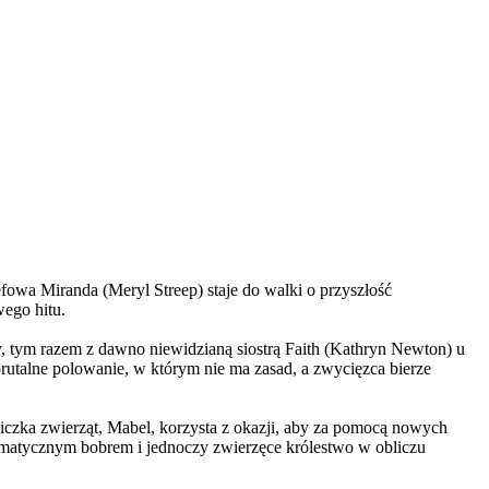
wa Miranda (Meryl Streep) staje do walki o przyszłość
wego hitu.
, tym razem z dawno niewidzianą siostrą Faith (Kathryn Newton) u
brutalne polowanie, w którym nie ma zasad, a zwycięzca bierze
czka zwierząt, Mabel, korzysta z okazji, aby za pomocą nowych
yzmatycznym bobrem i jednoczy zwierzęce królestwo w obliczu