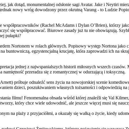
j, jak dotąd, monumentalnej odsłonie sagi Avatar. Jake i Neytiri mierzą
jednak nowy wróg dowodzony przez okrutną Varang - to Ludzie Popiołu
 współpracowników (Rachel McAdams i Dylan O’Brien), którzy jako jed
yć się współpracować. Biurowe zasady już tu nie obowiązują. Szybko 
nej pułapki?
wardem Nortonem w rolach głównych. Popisowy występ Nortona jako c
a buntowniczą, egzystencjalną krucjatę, która zaprowadzi ich na skraj
etacja jednej z najwspanialszych historii miłosnych wszech czasów. M
na namiętność przeradza się z romantycznej w odurzającą i toksyczną.
Arnett) próbuje odnaleźć sens życia na nowojorskiej scenie komediow
owaniem dzieci, poszukiwaniem własnych tożsamości i odpowiedzią na p
wstania filmu! Fenomenalna obsada wśród której znaleźli się Val Kilm
orzy, który chce wiele udowodnić, ale jeszcze więcej musi się naucz
onym na plaży z przyjaciółmi, a okazały się walką o życie, kiedy ud
 gadowi Grzesiowi Żmijewskiemu, którego pojawienie się wywraca Zw