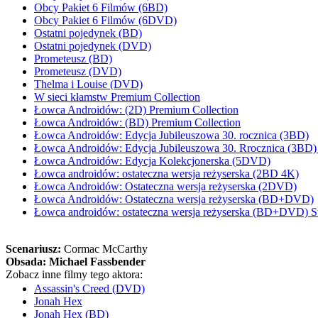
Obcy Pakiet 6 Filmów (6BD)
Obcy Pakiet 6 Filmów (6DVD)
Ostatni pojedynek (BD)
Ostatni pojedynek (DVD)
Prometeusz (BD)
Prometeusz (DVD)
Thelma i Louise (DVD)
W sieci kłamstw Premium Collection
Łowca Androidów: (2D) Premium Collection
Łowca Androidów: (BD) Premium Collection
Łowca Androidów: Edycja Jubileuszowa 30. rocznica (3BD)
Łowca Androidów: Edycja Jubileuszowa 30. Rrocznica (3BD) 
Łowca Androidów: Edycja Kolekcjonerska (5DVD)
Łowca androidów: ostateczna wersja reżyserska (2BD 4K)
Łowca Androidów: Ostateczna wersja reżyserska (2DVD)
Łowca Androidów: Ostateczna wersja reżyserska (BD+DVD)
Łowca androidów: ostateczna wersja reżyserska (BD+DVD) S
Scenariusz:
Cormac McCarthy
Obsada:
Michael Fassbender
Zobacz inne filmy tego aktora:
Assassin's Creed (DVD)
Jonah Hex
Jonah Hex (BD)