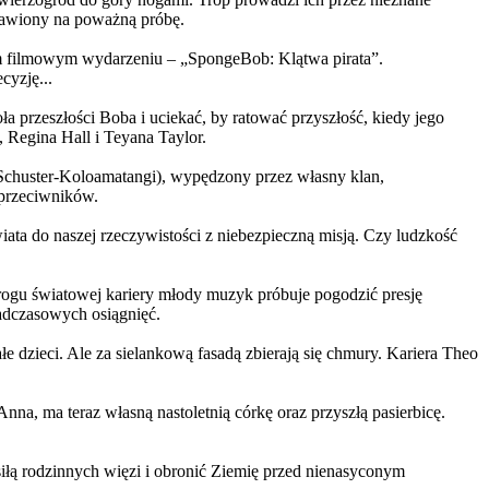
ystawiony na poważną próbę.
m filmowym wydarzeniu – „SpongeBob: Klątwa pirata”.
yzję...
a przeszłości Boba i uciekać, by ratować przyszłość, kiedy jego
 Regina Hall i Teyana Taylor.
us Schuster-Koloamatangi), wypędzony przez własny klan,
 przeciwników.
ata do naszej rzeczywistości z niebezpieczną misją. Czy ludzkość
rogu światowej kariery młody muzyk próbuje pogodzić presję
nadczasowych osiągnięć.
 dzieci. Ale za sielankową fasadą zbierają się chmury. Kariera Theo
ma teraz własną nastoletnią córkę oraz przyszłą pasierbicę.
iłą rodzinnych więzi i obronić Ziemię przed nienasyconym