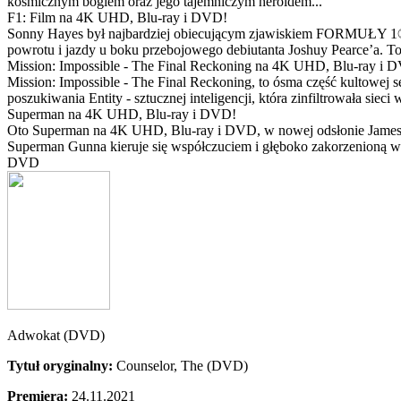
kosmicznym bogiem oraz jego tajemniczym heroldem...
F1: Film na 4K UHD, Blu-ray i DVD!
Sonny Hayes był najbardziej obiecującym zjawiskiem FORMUŁY 1® w 
powrotu i jazdy u boku przebojowego debiutanta Joshuy Pearce’a. To 
Mission: Impossible - The Final Reckoning na 4K UHD, Blu-ray i 
Mission: Impossible - The Final Reckoning, to ósma część kultowej 
poszukiwania Entity - sztucznej inteligencji, która zinfiltrowała sie
Superman na 4K UHD, Blu-ray i DVD!
Oto Superman na 4K UHD, Blu-ray i DVD, w nowej odsłonie Jamesa 
Superman Gunna kieruje się współczuciem i głęboko zakorzenioną wi
DVD
Adwokat (DVD)
Tytuł oryginalny:
Counselor, The (DVD)
Premiera:
24.11.2021