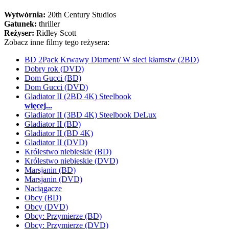
Wytwórnia:
20th Century Studios
Gatunek:
thriller
Reżyser:
Ridley Scott
Zobacz inne filmy tego reżysera:
BD 2Pack Krwawy Diament/ W sieci kłamstw (2BD)
Dobry rok (DVD)
Dom Gucci (BD)
Dom Gucci (DVD)
Gladiator II (2BD 4K) Steelbook
więcej...
Gladiator II (3BD 4K) Steelbook DeLux
Gladiator II (BD)
Gladiator II (BD 4K)
Gladiator II (DVD)
Królestwo niebieskie (BD)
Królestwo niebieskie (DVD)
Marsjanin (BD)
Marsjanin (DVD)
Naciągacze
Obcy (BD)
Obcy (DVD)
Obcy: Przymierze (BD)
Obcy: Przymierze (DVD)