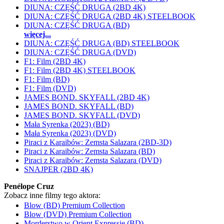
DIUNA: CZĘŚĆ DRUGA (2BD 4K)
DIUNA: CZĘŚĆ DRUGA (2BD 4K) STEELBOOK
DIUNA: CZĘŚĆ DRUGA (BD)
więcej...
DIUNA: CZĘŚĆ DRUGA (BD) STEELBOOK
DIUNA: CZĘŚĆ DRUGA (DVD)
F1: Film (2BD 4K)
F1: Film (2BD 4K) STEELBOOK
F1: Film (BD)
F1: Film (DVD)
JAMES BOND. SKYFALL (2BD 4K)
JAMES BOND. SKYFALL (BD)
JAMES BOND. SKYFALL (DVD)
Mała Syrenka (2023) (BD)
Mała Syrenka (2023) (DVD)
Piraci z Karaibów: Zemsta Salazara (2BD-3D)
Piraci z Karaibów: Zemsta Salazara (BD)
Piraci z Karaibów: Zemsta Salazara (DVD)
SNAJPER (2BD 4K)
Penélope Cruz
Zobacz inne filmy tego aktora:
Blow (BD) Premium Collection
Blow (DVD) Premium Collection
Morderstwo w Orient Expressie (BD)