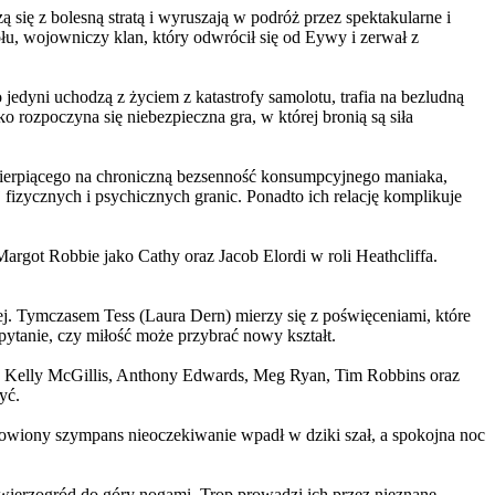
 się z bolesną stratą i wyruszają w podróż przez spektakularne i
, wojowniczy klan, który odwrócił się od Eywy i zerwał z
yni uchodzą z życiem z katastrofy samolotu, trafia na bezludną
rozpoczyna się niebezpieczna gra, w której bronią są siła
ierpiącego na chroniczną bezsenność konsumpcyjnego maniaka,
 fizycznych i psychicznych granic. Ponadto ich relację komplikuje
argot Robbie jako Cathy oraz Jacob Elordi w roli Heathcliffa.
ej. Tymczasem Tess (Laura Dern) mierzy się z poświęceniami, które
ytanie, czy miłość może przybrać nowy kształt.
er, Kelly McGillis, Anthony Edwards, Meg Ryan, Tim Robbins oraz
yć.
omowiony szympans nieoczekiwanie wpadł w dziki szał, a spokojna noc
ierzogród do góry nogami. Trop prowadzi ich przez nieznane