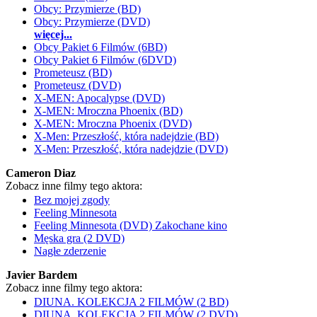
Obcy: Przymierze (BD)
Obcy: Przymierze (DVD)
więcej...
Obcy Pakiet 6 Filmów (6BD)
Obcy Pakiet 6 Filmów (6DVD)
Prometeusz (BD)
Prometeusz (DVD)
X-MEN: Apocalypse (DVD)
X-MEN: Mroczna Phoenix (BD)
X-MEN: Mroczna Phoenix (DVD)
X-Men: Przeszłość, która nadejdzie (BD)
X-Men: Przeszłość, która nadejdzie (DVD)
Cameron Diaz
Zobacz inne filmy tego aktora:
Bez mojej zgody
Feeling Minnesota
Feeling Minnesota (DVD) Zakochane kino
Męska gra (2 DVD)
Nagłe zderzenie
Javier Bardem
Zobacz inne filmy tego aktora:
DIUNA. KOLEKCJA 2 FILMÓW (2 BD)
DIUNA. KOLEKCJA 2 FILMÓW (2 DVD)