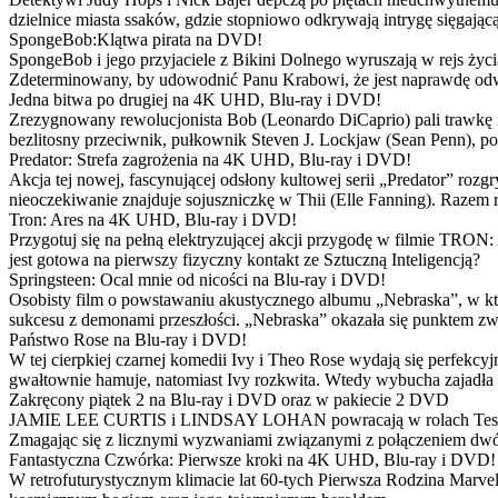
dzielnice miasta ssaków, gdzie stopniowo odkrywają intrygę sięgającą
SpongeBob:Klątwa pirata na DVD!
SpongeBob i jego przyjaciele z Bikini Dolnego wyruszają w rejs 
Zdeterminowany, by udowodnić Panu Krabowi, że jest naprawdę odw
Jedna bitwa po drugiej na 4K UHD, Blu-ray i DVD!
Zrezygnowany rewolucjonista Bob (Leonardo DiCaprio) pali trawkę i ż
bezlitosny przeciwnik, pułkownik Steven J. Lockjaw (Sean Penn), po 
Predator: Strefa zagrożenia na 4K UHD, Blu-ray i DVD!
Akcja tej nowej, fascynującej odsłony kultowej serii „Predator” roz
nieoczekiwanie znajduje sojuszniczkę w Thii (Elle Fanning). Razem
Tron: Ares na 4K UHD, Blu-ray i DVD!
Przygotuj się na pełną elektryzującej akcji przygodę w filmie TRON
jest gotowa na pierwszy fizyczny kontakt ze Sztuczną Inteligencją?
Springsteen: Ocal mnie od nicości na Blu-ray i DVD!
Osobisty film o powstawaniu akustycznego albumu „Nebraska”, w któ
sukcesu z demonami przeszłości. „Nebraska” okazała się punktem zw
Państwo Rose na Blu-ray i DVD!
W tej cierpkiej czarnej komedii Ivy i Theo Rose wydają się perfekcy
gwałtownie hamuje, natomiast Ivy rozkwita. Wtedy wybucha zajadła r
Zakręcony piątek 2 na Blu-ray i DVD oraz w pakiecie 2 DVD
JAMIE LEE CURTIS i LINDSAY LOHAN powracają w rolach Tess i Anny
Zmagając się z licznymi wyzwaniami związanymi z połączeniem dwóc
Fantastyczna Czwórka: Pierwsze kroki na 4K UHD, Blu-ray i DVD!
W retrofuturystycznym klimacie lat 60-tych Pierwsza Rodzina Marve