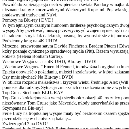
Powróć do zapierającego dech w piersiach świata Pandory w najbardzie
nieznane krainy z koczowniczymi Wietrznymi Kupcami. Pojawia się 
pradawnymi tradycjami Na'vi.
Pomocy na Blu-ray i DVD!
W tym tętniącym czarnym humorem thrillerze psychologicznym dwoje
wyspę. Aby przetrwać, muszą przezwyciężyć wzajemną niechęć i naucz
charakteru i spryt. Jak daleko się posuną, by wydostać się z tej mrocz
Podziemny krąg na 4K UHD!
Mroczna, przewrotna satyra Davida Finchera z Bradem Pittem i Ed
który poznaje cynicznego sprzedawcę mydła (Pitt). Razem wyruszają n
kobieta (Helena Bonham Carter).
Wichrowe Wzgórza - na 4K UHD, Blu-ray i DVD!
„Wichrowe Wzgórza” Emerald Fennell, to odważna i oryginalna interpr
Epicka opowieść o pożądaniu, miłości i szaleństwie, w której zakaza
Czy mnie słychac? Na Blu-ray i DVD!
W obliczu rozpadu małżeństwa i kryzysu wieku średniego Alex (Will 
poniosła dla rodziny. Sytuacja zmusza ich do radzenia sobie z wych
Top Gun - Steelbook BLU- RAY
Top Gun - kolekcjonerska wersja steelbook z okazji 40. rocznicy po
niezrównany Tom Cruise jako Maverick, młody amerykański as przestw
Szympans na Blu-ray!
Ferie Lucy na tropikalnej wyspie miały być beztroskim czasem spędz
przerodziła się w chaotyczną batalię...
Zwierzogród 2 na DVD!
Detektywi Judy Hops i Nick Bajer depczą po piętach nieuchwytnemu