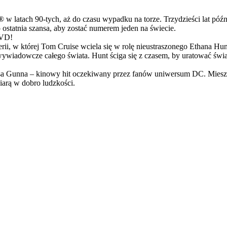
latach 90-tych, aż do czasu wypadku na torze. Trzydzieści lat późn
ostatnia szansa, aby zostać numerem jeden na świecie.
DVD!
serii, w której Tom Cruise wciela się w rolę nieustraszonego Ethana 
ci wywiadowcze całego świata. Hunt ściga się z czasem, by uratować świ
Gunna – kinowy hit oczekiwany przez fanów uniwersum DC. Mieszanka
arą w dobro ludzkości.