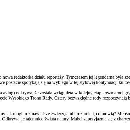
a redaktorka działu reportaży. Tymczasem jej legendarna była szefo
e postacie spotykają się na wybiegu w tej stylowej kontynuacji kulto
ving) odkrywa, że została wciągnięta w kolejny etap koszmarnej gry
 objęcie Wysokiego Tronu Rady. Cztery bezwzględne rody rozpoczynają 
 tak mogli rozmawiać ze zwierzętami i rozumieli, co mówią? Miłośni
. Odkrywając tajemnice świata natury, Mabel zaprzyjaźnia się z char