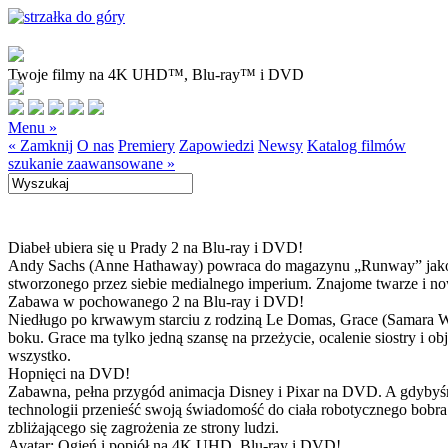
Twoje filmy na 4K UHD™, Blu-ray™ i DVD
Menu »
« Zamknij
O nas
Premiery
Zapowiedzi
Newsy
Katalog filmów
szukanie zaawansowane »
Diabeł ubiera się u Prady 2 na Blu-ray i DVD!
Andy Sachs (Anne Hathaway) powraca do magazynu „Runway” jako now
stworzonego przez siebie medialnego imperium. Znajome twarze i now
Zabawa w pochowanego 2 na Blu-ray i DVD!
Niedługo po krwawym starciu z rodziną Le Domas, Grace (Samara Wea
boku. Grace ma tylko jedną szansę na przeżycie, ocalenie siostry i
wszystko.
Hopnięci na DVD!
Zabawna, pełna przygód animacja Disney i Pixar na DVD. A gdybyśmy
technologii przenieść swoją świadomość do ciała robotycznego bobra
zbliżającego się zagrożenia ze strony ludzi.
Avatar: Ogień i popiół na 4K UHD, Blu-ray i DVD!