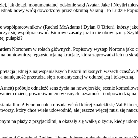
j, jak dotąd, monumentalnej odsłonie sagi Avatar. Jake i Neytiri mierzą
jednak nowy wróg dowodzony przez okrutną Varang - to Ludzie Popiołu
 współpracowników (Rachel McAdams i Dylan O’Brien), którzy jako jed
yć się współpracować. Biurowe zasady już tu nie obowiązują. Szybko 
nej pułapki?
wardem Nortonem w rolach głównych. Popisowy występ Nortona jako c
a buntowniczą, egzystencjalną krucjatę, która zaprowadzi ich na skraj
etacja jednej z najwspanialszych historii miłosnych wszech czasów. M
na namiętność przeradza się z romantycznej w odurzającą i toksyczną.
Arnett) próbuje odnaleźć sens życia na nowojorskiej scenie komediow
owaniem dzieci, poszukiwaniem własnych tożsamości i odpowiedzią na p
wstania filmu! Fenomenalna obsada wśród której znaleźli się Val Kilm
orzy, który chce wiele udowodnić, ale jeszcze więcej musi się naucz
onym na plaży z przyjaciółmi, a okazały się walką o życie, kiedy ud
 gadowi Grzesiowi Żmijewskiemu, którego pojawienie się wywraca Zw