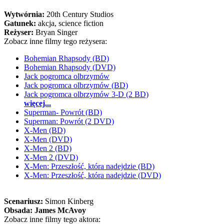
Wytwórnia:
20th Century Studios
Gatunek:
akcja, science fiction
Reżyser:
Bryan Singer
Zobacz inne filmy tego reżysera:
Bohemian Rhapsody (BD)
Bohemian Rhapsody (DVD)
Jack pogromca olbrzymów
Jack pogromca olbrzymów (BD)
Jack pogromca olbrzymów 3-D (2 BD)
więcej...
Superman- Powrót (BD)
Superman: Powrót (2 DVD)
X-Men (BD)
X-Men (DVD)
X-Men 2 (BD)
X-Men 2 (DVD)
X-Men: Przeszłość, która nadejdzie (BD)
X-Men: Przeszłość, która nadejdzie (DVD)
Scenariusz:
Simon Kinberg
Obsada:
James McAvoy
Zobacz inne filmy tego aktora: