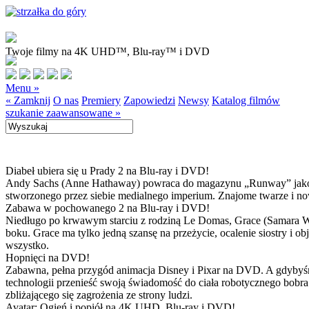
Twoje filmy na 4K UHD™, Blu-ray™ i DVD
Menu »
« Zamknij
O nas
Premiery
Zapowiedzi
Newsy
Katalog filmów
szukanie zaawansowane »
Diabeł ubiera się u Prady 2 na Blu-ray i DVD!
Andy Sachs (Anne Hathaway) powraca do magazynu „Runway” jako now
stworzonego przez siebie medialnego imperium. Znajome twarze i now
Zabawa w pochowanego 2 na Blu-ray i DVD!
Niedługo po krwawym starciu z rodziną Le Domas, Grace (Samara Wea
boku. Grace ma tylko jedną szansę na przeżycie, ocalenie siostry i
wszystko.
Hopnięci na DVD!
Zabawna, pełna przygód animacja Disney i Pixar na DVD. A gdybyśmy
technologii przenieść swoją świadomość do ciała robotycznego bobra
zbliżającego się zagrożenia ze strony ludzi.
Avatar: Ogień i popiół na 4K UHD, Blu-ray i DVD!