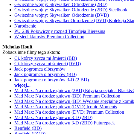
Gwiezdne wojny: Skywalker. Odrodzenie (2BD)
Gwiezdne wojny: Skywalker. Odrodzenie (2BD) Steelbook
Gwiezdne wojny: Skywalker. Odrodzenie (DVD)
Gwiezdne wojny: Skywalker.Odrodzenie (DVD) Kolekcja Sta
Narodzenie
PU-239 Połowiczny rozpad Timofieja Bierezina
W sieci kłamstw Premium Collection
Nicholas Hoult
Zobacz inne filmy tego aktora:
Ci, którzy zycza mi śmierci (BD)
Ci, którzy zycza mi śmierci (DVD)
Jack pogromca olbrzymów
Jack pogromca olbrzymów (BD)
Jack pogromca olbrzymów 3-D (2 BD)
więcej...
Mad Max: Na drodze gniewu (2BD) Edycja specjalna Black
Mad Max: Na drodze gniewu (BD) Premium Collection
Mad Max: Na drodze gniewu (BD) Wydanie specjalne z komi
Mad Max: Na drodze gniewu (DVD) Iconic Moments
Mad Max: Na drodze gniewu (DVD) Premium Collection
Mad Max: Na drodze gniewu 3-D (2BD)
Mad Max: Na drodze gniewu 3-D (2BD) Futurepack
Renfield (BD)
Renfield (DVD)