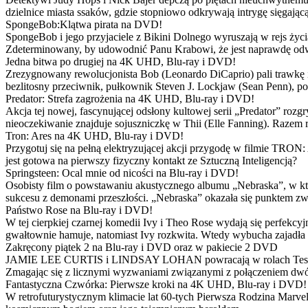
dzielnice miasta ssaków, gdzie stopniowo odkrywają intrygę sięgającą
SpongeBob:Klątwa pirata na DVD!
SpongeBob i jego przyjaciele z Bikini Dolnego wyruszają w rejs 
Zdeterminowany, by udowodnić Panu Krabowi, że jest naprawdę odw
Jedna bitwa po drugiej na 4K UHD, Blu-ray i DVD!
Zrezygnowany rewolucjonista Bob (Leonardo DiCaprio) pali trawkę i ż
bezlitosny przeciwnik, pułkownik Steven J. Lockjaw (Sean Penn), po 
Predator: Strefa zagrożenia na 4K UHD, Blu-ray i DVD!
Akcja tej nowej, fascynującej odsłony kultowej serii „Predator” roz
nieoczekiwanie znajduje sojuszniczkę w Thii (Elle Fanning). Razem
Tron: Ares na 4K UHD, Blu-ray i DVD!
Przygotuj się na pełną elektryzującej akcji przygodę w filmie TRON
jest gotowa na pierwszy fizyczny kontakt ze Sztuczną Inteligencją?
Springsteen: Ocal mnie od nicości na Blu-ray i DVD!
Osobisty film o powstawaniu akustycznego albumu „Nebraska”, w któ
sukcesu z demonami przeszłości. „Nebraska” okazała się punktem zw
Państwo Rose na Blu-ray i DVD!
W tej cierpkiej czarnej komedii Ivy i Theo Rose wydają się perfekcy
gwałtownie hamuje, natomiast Ivy rozkwita. Wtedy wybucha zajadła r
Zakręcony piątek 2 na Blu-ray i DVD oraz w pakiecie 2 DVD
JAMIE LEE CURTIS i LINDSAY LOHAN powracają w rolach Tess i Anny
Zmagając się z licznymi wyzwaniami związanymi z połączeniem dwóc
Fantastyczna Czwórka: Pierwsze kroki na 4K UHD, Blu-ray i DVD!
W retrofuturystycznym klimacie lat 60-tych Pierwsza Rodzina Marve