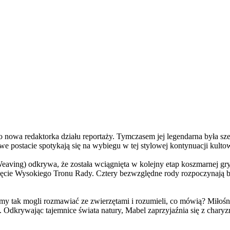
a redaktorka działu reportaży. Tymczasem jej legendarna była szefo
e postacie spotykają się na wybiegu w tej stylowej kontynuacji kulto
ving) odkrywa, że została wciągnięta w kolejny etap koszmarnej gry
 objęcie Wysokiego Tronu Rady. Cztery bezwzględne rody rozpoczynają 
 tak mogli rozmawiać ze zwierzętami i rozumieli, co mówią? Miłośni
. Odkrywając tajemnice świata natury, Mabel zaprzyjaźnia się z char