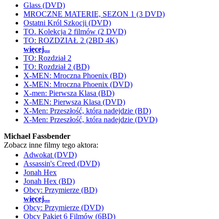
Glass (DVD)
MROCZNE MATERIE, SEZON 1 (3 DVD)
Ostatni Król Szkocji (DVD)
TO. Kolekcja 2 filmów (2 DVD)
TO: ROZDZIAŁ 2 (2BD 4K)
więcej...
TO: Rozdział 2
TO: Rozdział 2 (BD)
X-MEN: Mroczna Phoenix (BD)
X-MEN: Mroczna Phoenix (DVD)
X-men: Pierwsza Klasa (BD)
X-MEN: Pierwsza Klasa (DVD)
X-Men: Przeszłość, która nadejdzie (BD)
X-Men: Przeszłość, która nadejdzie (DVD)
Michael Fassbender
Zobacz inne filmy tego aktora:
Adwokat (DVD)
Assassin's Creed (DVD)
Jonah Hex
Jonah Hex (BD)
Obcy: Przymierze (BD)
więcej...
Obcy: Przymierze (DVD)
Obcy Pakiet 6 Filmów (6BD)