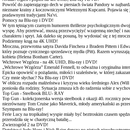
Powróć do zapierającego dech w piersiach świata Pandory w najbardzie
nieznane krainy z koczowniczymi Wietrznymi Kupcami. Pojawia się 
pradawnymi tradycjami Na'vi.
Pomocy na Blu-ray i DVD!
W tym tętniącym czarnym humorem thrillerze psychologicznym dwoje
wyspę. Aby przetrwać, muszą przezwyciężyć wzajemną niechęć i naucz
charakteru i spryt. Jak daleko się posuną, by wydostać się z tej mrocz
Podziemny krąg na 4K UHD!
Mroczna, przewrotna satyra Davida Finchera z Bradem Pittem i Ed
który poznaje cynicznego sprzedawcę mydła (Pitt). Razem wyruszają n
kobieta (Helena Bonham Carter).
Wichrowe Wzgórza - na 4K UHD, Blu-ray i DVD!
„Wichrowe Wzgórza” Emerald Fennell, to odważna i oryginalna interpr
Epicka opowieść o pożądaniu, miłości i szaleństwie, w której zakaza
Czy mnie słychac? Na Blu-ray i DVD!
W obliczu rozpadu małżeństwa i kryzysu wieku średniego Alex (Will 
poniosła dla rodziny. Sytuacja zmusza ich do radzenia sobie z wych
Top Gun - Steelbook BLU- RAY
Top Gun - kolekcjonerska wersja steelbook z okazji 40. rocznicy po
niezrównany Tom Cruise jako Maverick, młody amerykański as przestw
Szympans na Blu-ray!
Ferie Lucy na tropikalnej wyspie miały być beztroskim czasem spędz
przerodziła się w chaotyczną batalię...
Zwierzogród 2 na DVD!
Detektywi Judy Hops i Nick Bajer depczą po piętach nieuchwytnemu