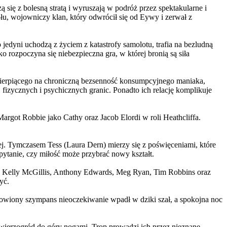
 się z bolesną stratą i wyruszają w podróż przez spektakularne i
, wojowniczy klan, który odwrócił się od Eywy i zerwał z
yni uchodzą z życiem z katastrofy samolotu, trafia na bezludną
rozpoczyna się niebezpieczna gra, w której bronią są siła
ierpiącego na chroniczną bezsenność konsumpcyjnego maniaka,
 fizycznych i psychicznych granic. Ponadto ich relację komplikuje
argot Robbie jako Cathy oraz Jacob Elordi w roli Heathcliffa.
ej. Tymczasem Tess (Laura Dern) mierzy się z poświęceniami, które
ytanie, czy miłość może przybrać nowy kształt.
er, Kelly McGillis, Anthony Edwards, Meg Ryan, Tim Robbins oraz
yć.
omowiony szympans nieoczekiwanie wpadł w dziki szał, a spokojna noc
ierzogród do góry nogami. Trop prowadzi ich przez nieznane