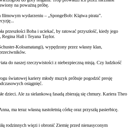
ystawiony na poważną próbę.
m filmowym wydarzeniu – „SpongeBob: Klątwa pirata”.
yzję...
a przeszłości Boba i uciekać, by ratować przyszłość, kiedy jego
 Regina Hall i Teyana Taylor.
us Schuster-Koloamatangi), wypędzony przez własny klan,
 przeciwników.
ata do naszej rzeczywistości z niebezpieczną misją. Czy ludzkość
rogu światowej kariery młody muzyk próbuje pogodzić presję
nadczasowych osiągnięć.
 dzieci. Ale za sielankową fasadą zbierają się chmury. Kariera Theo
ma teraz własną nastoletnią córkę oraz przyszłą pasierbicę.
iłą rodzinnych więzi i obronić Ziemię przed nienasyconym