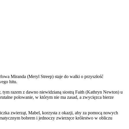
wa Miranda (Meryl Streep) staje do walki o przyszłość
wego hitu.
, tym razem z dawno niewidzianą siostrą Faith (Kathryn Newton) u
brutalne polowanie, w którym nie ma zasad, a zwycięzca bierze
czka zwierząt, Mabel, korzysta z okazji, aby za pomocą nowych
yzmatycznym bobrem i jednoczy zwierzęce królestwo w obliczu