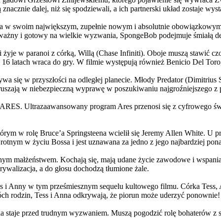
 znacznie dalej, niż się spodziewali, a ich partnerski układ zostaje w
życia w swoim największym, zupełnie nowym i absolutnie obowiązkowy
ażny i gotowy na wielkie wyzwania, SpongeBob podejmuje śmiałą dec
yje w paranoi z córką, Willą (Chase Infiniti). Oboje muszą stawić czoł
16 latach wraca do gry. W filmie występują również Benicio Del Toro,
grywa się w przyszłości na odległej planecie. Młody Predator (Dimitri
 ruszają w niebezpieczną wyprawę w poszukiwaniu najgroźniejszego z
: ARES. Ultrazaawansowany program Ares przenosi się z cyfrowego świ
rym w rolę Bruce’a Springsteena wcielił się Jeremy Allen White. U p
rotnym w życiu Bossa i jest uznawana za jedno z jego najbardziej po
jnym małżeństwem. Kochają się, mają udane życie zawodowe i wspaniałe
ywalizacja, a do głosu dochodzą tłumione żale.
 w tym prześmiesznym sequelu kultowego filmu. Córka Tess, Anna, 
h rodzin, Tess i Anna odkrywają, że piorun może uderzyć ponownie!
la staje przed trudnym wyzwaniem. Muszą pogodzić rolę bohaterów z s