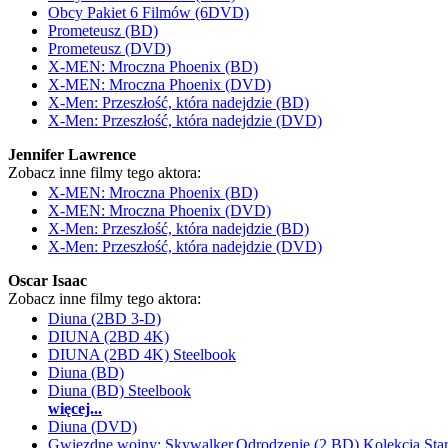
Obcy Pakiet 6 Filmów (6DVD)
Prometeusz (BD)
Prometeusz (DVD)
X-MEN: Mroczna Phoenix (BD)
X-MEN: Mroczna Phoenix (DVD)
X-Men: Przeszłość, która nadejdzie (BD)
X-Men: Przeszłość, która nadejdzie (DVD)
Jennifer Lawrence
Zobacz inne filmy tego aktora:
X-MEN: Mroczna Phoenix (BD)
X-MEN: Mroczna Phoenix (DVD)
X-Men: Przeszłość, która nadejdzie (BD)
X-Men: Przeszłość, która nadejdzie (DVD)
Oscar Isaac
Zobacz inne filmy tego aktora:
Diuna (2BD 3-D)
DIUNA (2BD 4K)
DIUNA (2BD 4K) Steelbook
Diuna (BD)
Diuna (BD) Steelbook
więcej...
Diuna (DVD)
Gwiezdne wojny: Skywalker.Odrodzenie (2 BD) Kolekcja Sta