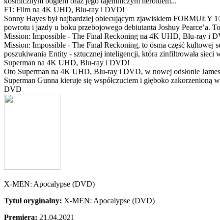
kosmicznym bogiem oraz jego tajemniczym heroldem...
F1: Film na 4K UHD, Blu-ray i DVD!
Sonny Hayes był najbardziej obiecującym zjawiskiem FORMUŁY 1® w 
powrotu i jazdy u boku przebojowego debiutanta Joshuy Pearce’a. To 
Mission: Impossible - The Final Reckoning na 4K UHD, Blu-ray i 
Mission: Impossible - The Final Reckoning, to ósma część kultowej 
poszukiwania Entity - sztucznej inteligencji, która zinfiltrowała sie
Superman na 4K UHD, Blu-ray i DVD!
Oto Superman na 4K UHD, Blu-ray i DVD, w nowej odsłonie Jamesa 
Superman Gunna kieruje się współczuciem i głęboko zakorzenioną wi
DVD
X-MEN: Apocalypse (DVD)
Tytuł oryginalny:
X-MEN: Apocalypse (DVD)
Premiera:
21.04.2021