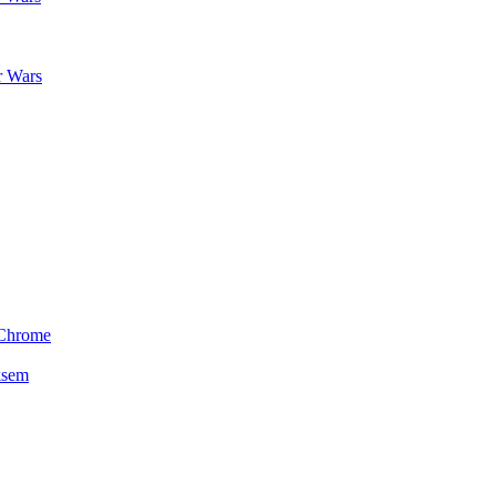
r Wars
&Chrome
ksem