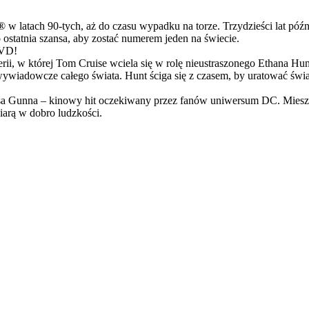
latach 90-tych, aż do czasu wypadku na torze. Trzydzieści lat późn
ostatnia szansa, aby zostać numerem jeden na świecie.
DVD!
serii, w której Tom Cruise wciela się w rolę nieustraszonego Ethana 
ci wywiadowcze całego świata. Hunt ściga się z czasem, by uratować świ
Gunna – kinowy hit oczekiwany przez fanów uniwersum DC. Mieszanka
arą w dobro ludzkości.