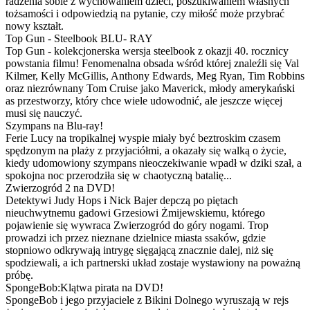
radzenia sobie z wychowaniem dzieci, poszukiwaniem własnych
tożsamości i odpowiedzią na pytanie, czy miłość może przybrać
nowy kształt.
Top Gun - Steelbook BLU- RAY
Top Gun - kolekcjonerska wersja steelbook z okazji 40. rocznicy
powstania filmu! Fenomenalna obsada wśród której znaleźli się Val
Kilmer, Kelly McGillis, Anthony Edwards, Meg Ryan, Tim Robbins
oraz niezrównany Tom Cruise jako Maverick, młody amerykański
as przestworzy, który chce wiele udowodnić, ale jeszcze więcej
musi się nauczyć.
Szympans na Blu-ray!
Ferie Lucy na tropikalnej wyspie miały być beztroskim czasem
spędzonym na plaży z przyjaciółmi, a okazały się walką o życie,
kiedy udomowiony szympans nieoczekiwanie wpadł w dziki szał, a
spokojna noc przerodziła się w chaotyczną batalię...
Zwierzogród 2 na DVD!
Detektywi Judy Hops i Nick Bajer depczą po piętach
nieuchwytnemu gadowi Grzesiowi Żmijewskiemu, którego
pojawienie się wywraca Zwierzogród do góry nogami. Trop
prowadzi ich przez nieznane dzielnice miasta ssaków, gdzie
stopniowo odkrywają intrygę sięgającą znacznie dalej, niż się
spodziewali, a ich partnerski układ zostaje wystawiony na poważną
próbę.
SpongeBob:Klątwa pirata na DVD!
SpongeBob i jego przyjaciele z Bikini Dolnego wyruszają w rejs