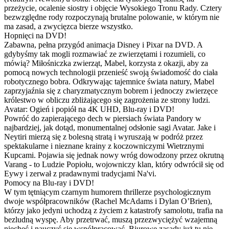
przeżycie, ocalenie siostry i objęcie Wysokiego Tronu Rady. Cztery
bezwzględne rody rozpoczynają brutalne polowanie, w którym nie
ma zasad, a zwycięzca bierze wszystko.
Hopnięci na DVD!
Zabawna, pełna przygód animacja Disney i Pixar na DVD. A
gdybyśmy tak mogli rozmawiać ze zwierzętami i rozumieli, co
mówią? Miłośniczka zwierząt, Mabel, korzysta z okazji, aby za
pomocą nowych technologii przenieść swoją świadomość do ciała
robotycznego bobra. Odkrywając tajemnice świata natury, Mabel
zaprzyjaźnia się z charyzmatycznym bobrem i jednoczy zwierzęce
królestwo w obliczu zbliżającego się zagrożenia ze strony ludzi.
Avatar: Ogień i popiół na 4K UHD, Blu-ray i DVD!
Powróć do zapierającego dech w piersiach świata Pandory w
najbardziej, jak dotąd, monumentalnej odsłonie sagi Avatar. Jake i
Neytiri mierzą się z bolesną stratą i wyruszają w podróż przez
spektakularne i nieznane krainy z koczowniczymi Wietrznymi
Kupcami. Pojawia się jednak nowy wróg dowodzony przez okrutną
Varang - to Ludzie Popiołu, wojowniczy klan, który odwrócił się od
Eywy i zerwał z pradawnymi tradycjami Na'vi.
Pomocy na Blu-ray i DVD!
W tym tętniącym czarnym humorem thrillerze psychologicznym
dwoje współpracowników (Rachel McAdams i Dylan O’Brien),
którzy jako jedyni uchodzą z życiem z katastrofy samolotu, trafia na
bezludną wyspę. Aby przetrwać, muszą przezwyciężyć wzajemną
niechęć i nauczyć się współpracować. Biurowe zasady już tu nie