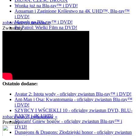
DIUNA: CZĘŚĆ DRUGA
Wonka już na Blu-ray™ i DVD!
Aquaman i Zaginione Królestwo na 4K UHD™, Blu-ray™
i DVD!
Marvels na Blu-ray™ i DVD!
zobacz więcej newsów »
Psi Patrol: Wielki Film na DVD!
Zwiastuny
Ostatnio dodane:
Avatar 2: Istota wody - oficjalny zwiastun Blu-ray™ i DVD!
Ant-Man i Osa: Kwantomania - oficjalny zwiastun Blu-ray™
i DVD!
SZYBCY I WŚCIEKLI 10 - oficjalny zwiastun DVD, BLU-
RAY™ i 4K UHD!
zobacz więcej zwiastunów »
Shazam! Gniew bogów - oficjalny zwiastun Blu-ray™ i
Premiery
DVD!
Dungeons & Dragons: Złodziejski honor - oficjalny zwiastun