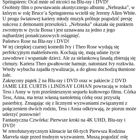
Springsteen: Ocal mnie od nicości na Blu-ray i DVD!
Osobisty film o powstawaniu akustycznego albumu „Nebraska”, w
którym w rolę Bruce’a Springsteena wcielił się Jeremy Allen White.
U progu światowej kariery młody muzyk próbuje pogodzić presję
sukcesu z demonami przeszłości. „Nebraska” okazała się punktem
zwrotnym w życiu Bossa i jest uznawana za jedno z jego
najbardziej ponadczasowych osiągnięć.
Państwo Rose na Blu-ray i DVD!
W tej cierpkiej czarnej komedii Ivy i Theo Rose wydają się
perfekcyjnym małżeństwem. Kochają się, mają udane życie
zawodowe i wspaniałe dzieci. Ale za sielankową fasadą zbierają się
chmury. Kariera Theo gwałtownie hamuje, natomiast Ivy rozkwita.
Wtedy wybucha zajadła rywalizacja, a do głosu dochodzą tłumione
żale.
Zakręcony piątek 2 na Blu-ray i DVD oraz w pakiecie 2 DVD
JAMIE LEE CURTIS i LINDSAY LOHAN powracają w rolach
Tess i Anny w tym prześmiesznym sequelu kultowego filmu. Córka
Tess, Anna, ma teraz własną nastoletnią córkę oraz przyszłą
pasierbicę. Zmagając się z licznymi wyzwaniami związanymi z
połączeniem dwóch rodzin, Tess i Anna odkrywają, że piorun może
uderzyć ponownie!
Fantastyczna Czwórka: Pierwsze kroki na 4K UHD, Blu-ray i
DVD!
W retrofuturystycznym klimacie lat 60-tych Pierwsza Rodzina
Marvela staje przed trudnym wyzwaniem. Muszą pogodzić rolę