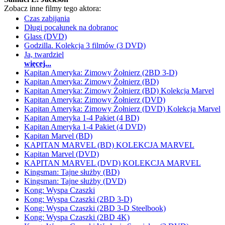
Zobacz inne filmy tego aktora:
Czas zabijania
Długi pocałunek na dobranoc
Glass (DVD)
Godzilla. Kolekcja 3 filmów (3 DVD)
Ja, twardziel
więcej...
Kapitan Ameryka: Zimowy Żołnierz (2BD 3-D)
Kapitan Ameryka: Zimowy Żołnierz (BD)
Kapitan Ameryka: Zimowy Żołnierz (BD) Kolekcja Marvel
Kapitan Ameryka: Zimowy Żołnierz (DVD)
Kapitan Ameryka: Zimowy Żołnierz (DVD) Kolekcja Marvel
Kapitan Ameryka 1-4 Pakiet (4 BD)
Kapitan Ameryka 1-4 Pakiet (4 DVD)
Kapitan Marvel (BD)
KAPITAN MARVEL (BD) KOLEKCJA MARVEL
Kapitan Marvel (DVD)
KAPITAN MARVEL (DVD) KOLEKCJA MARVEL
Kingsman: Tajne służby (BD)
Kingsman: Tajne służby (DVD)
Kong: Wyspa Czaszki
Kong: Wyspa Czaszki (2BD 3-D)
Kong: Wyspa Czaszki (2BD 3-D Steelbook)
Kong: Wyspa Czaszki (2BD 4K)