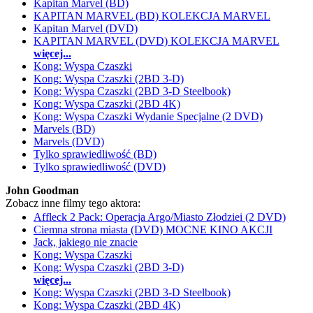
Kapitan Marvel (BD)
KAPITAN MARVEL (BD) KOLEKCJA MARVEL
Kapitan Marvel (DVD)
KAPITAN MARVEL (DVD) KOLEKCJA MARVEL
więcej...
Kong: Wyspa Czaszki
Kong: Wyspa Czaszki (2BD 3-D)
Kong: Wyspa Czaszki (2BD 3-D Steelbook)
Kong: Wyspa Czaszki (2BD 4K)
Kong: Wyspa Czaszki Wydanie Specjalne (2 DVD)
Marvels (BD)
Marvels (DVD)
Tylko sprawiedliwość (BD)
Tylko sprawiedliwość (DVD)
John Goodman
Zobacz inne filmy tego aktora:
Affleck 2 Pack: Operacja Argo/Miasto Złodziei (2 DVD)
Ciemna strona miasta (DVD) MOCNE KINO AKCJI
Jack, jakiego nie znacie
Kong: Wyspa Czaszki
Kong: Wyspa Czaszki (2BD 3-D)
więcej...
Kong: Wyspa Czaszki (2BD 3-D Steelbook)
Kong: Wyspa Czaszki (2BD 4K)