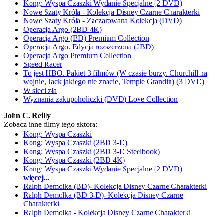
Kong: Wyspa Czaszki Wydanie Specjalne (2 DVD)
Nowe Szaty Króla - Kolekcja Disney Czarne Charakterki
Nowe Szaty Króla - Zaczarowana Kolekcja (DVD)
Operacja Argo (2BD 4K)
Operacja Argo (BD) Premium Collection
Operacja Argo. Edycja rozszerzona (2BD)
Operacja Argo Premium Collection
Speed Racer
To jest HBO. Pakiet 3 filmów (W czasie burzy. Churchill na
wojnie, Jack jakiego nie znacie, Temple Grandin) (3 DVD)
W sieci zła
Wyznania zakupoholiczki (DVD) Love Collection
John C. Reilly
Zobacz inne filmy tego aktora:
Kong: Wyspa Czaszki
Kong: Wyspa Czaszki (2BD 3-D)
Kong: Wyspa Czaszki (2BD 3-D Steelbook)
Kong: Wyspa Czaszki (2BD 4K)
Kong: Wyspa Czaszki Wydanie Specjalne (2 DVD)
więcej...
Ralph Demolka (BD)- Kolekcja Disney Czarne Charakterki
Ralph Demolka (BD 3-D)- Kolekcja Disney Czarne
Charakterki
Ralph Demolka - Kolekcja Disney Czarne Charakterki