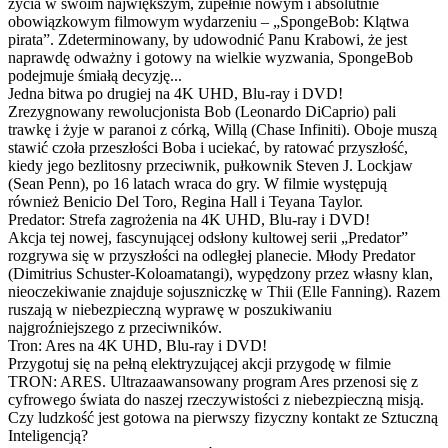
życia w swoim największym, zupełnie nowym i absolutnie
obowiązkowym filmowym wydarzeniu – „SpongeBob: Klątwa
pirata”. Zdeterminowany, by udowodnić Panu Krabowi, że jest
naprawdę odważny i gotowy na wielkie wyzwania, SpongeBob
podejmuje śmiałą decyzję...
Jedna bitwa po drugiej na 4K UHD, Blu-ray i DVD!
Zrezygnowany rewolucjonista Bob (Leonardo DiCaprio) pali
trawkę i żyje w paranoi z córką, Willą (Chase Infiniti). Oboje muszą
stawić czoła przeszłości Boba i uciekać, by ratować przyszłość,
kiedy jego bezlitosny przeciwnik, pułkownik Steven J. Lockjaw
(Sean Penn), po 16 latach wraca do gry. W filmie występują
również Benicio Del Toro, Regina Hall i Teyana Taylor.
Predator: Strefa zagrożenia na 4K UHD, Blu-ray i DVD!
Akcja tej nowej, fascynującej odsłony kultowej serii „Predator”
rozgrywa się w przyszłości na odległej planecie. Młody Predator
(Dimitrius Schuster-Koloamatangi), wypędzony przez własny klan,
nieoczekiwanie znajduje sojuszniczkę w Thii (Elle Fanning). Razem
ruszają w niebezpieczną wyprawę w poszukiwaniu
najgroźniejszego z przeciwników.
Tron: Ares na 4K UHD, Blu-ray i DVD!
Przygotuj się na pełną elektryzującej akcji przygodę w filmie
TRON: ARES. Ultrazaawansowany program Ares przenosi się z
cyfrowego świata do naszej rzeczywistości z niebezpieczną misją.
Czy ludzkość jest gotowa na pierwszy fizyczny kontakt ze Sztuczną
Inteligencją?