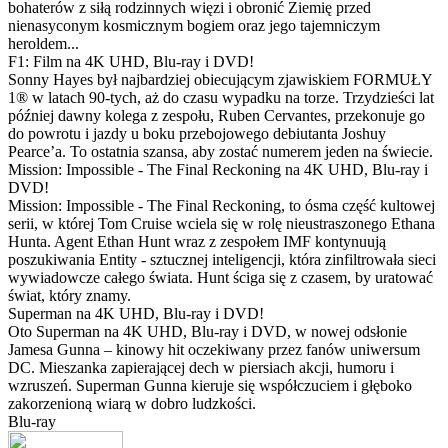
bohaterów z siłą rodzinnych więzi i obronić Ziemię przed
nienasyconym kosmicznym bogiem oraz jego tajemniczym
heroldem...
F1: Film na 4K UHD, Blu-ray i DVD!
Sonny Hayes był najbardziej obiecującym zjawiskiem FORMUŁY
1® w latach 90-tych, aż do czasu wypadku na torze. Trzydzieści lat
później dawny kolega z zespołu, Ruben Cervantes, przekonuje go
do powrotu i jazdy u boku przebojowego debiutanta Joshuy
Pearce’a. To ostatnia szansa, aby zostać numerem jeden na świecie.
Mission: Impossible - The Final Reckoning na 4K UHD, Blu-ray i
DVD!
Mission: Impossible - The Final Reckoning, to ósma część kultowej
serii, w której Tom Cruise wciela się w rolę nieustraszonego Ethana
Hunta. Agent Ethan Hunt wraz z zespołem IMF kontynuują
poszukiwania Entity - sztucznej inteligencji, która zinfiltrowała sieci
wywiadowcze całego świata. Hunt ściga się z czasem, by uratować
świat, który znamy.
Superman na 4K UHD, Blu-ray i DVD!
Oto Superman na 4K UHD, Blu-ray i DVD, w nowej odsłonie
Jamesa Gunna – kinowy hit oczekiwany przez fanów uniwersum
DC. Mieszanka zapierającej dech w piersiach akcji, humoru i
wzruszeń. Superman Gunna kieruje się współczuciem i głęboko
zakorzenioną wiarą w dobro ludzkości.
Blu-ray