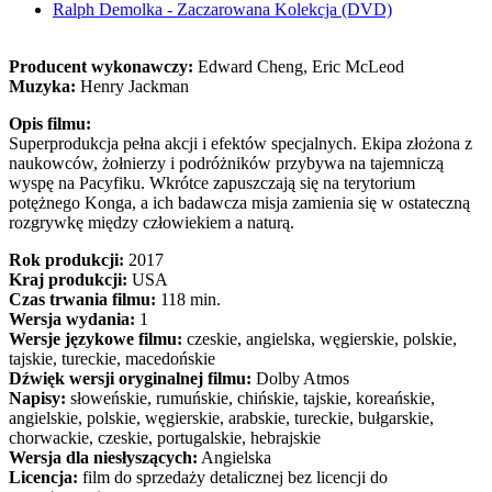
Ralph Demolka - Zaczarowana Kolekcja (DVD)
Producent wykonawczy:
Edward Cheng, Eric McLeod
Muzyka:
Henry Jackman
Opis filmu:
Superprodukcja pełna akcji i efektów specjalnych. Ekipa złożona z
naukowców, żołnierzy i podróżników przybywa na tajemniczą
wyspę na Pacyfiku. Wkrótce zapuszczają się na terytorium
potężnego Konga, a ich badawcza misja zamienia się w ostateczną
rozgrywkę między człowiekiem a naturą.
Rok produkcji:
2017
Kraj produkcji:
USA
Czas trwania filmu:
118 min.
Wersja wydania:
1
Wersje językowe filmu:
czeskie, angielska, węgierskie, polskie,
tajskie, tureckie, macedońskie
Dźwięk wersji oryginalnej filmu:
Dolby Atmos
Napisy:
słoweńskie, rumuńskie, chińskie, tajskie, koreańskie,
angielskie, polskie, węgierskie, arabskie, tureckie, bułgarskie,
chorwackie, czeskie, portugalskie, hebrajskie
Wersja dla niesłyszących:
Angielska
Licencja:
film do sprzedaży detalicznej bez licencji do