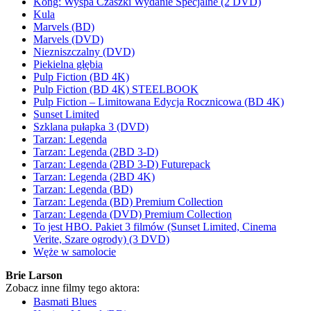
Kong: Wyspa Czaszki Wydanie Specjalne (2 DVD)
Kula
Marvels (BD)
Marvels (DVD)
Niezniszczalny (DVD)
Piekielna głębia
Pulp Fiction (BD 4K)
Pulp Fiction (BD 4K) STEELBOOK
Pulp Fiction – Limitowana Edycja Rocznicowa (BD 4K)
Sunset Limited
Szklana pułapka 3 (DVD)
Tarzan: Legenda
Tarzan: Legenda (2BD 3-D)
Tarzan: Legenda (2BD 3-D) Futurepack
Tarzan: Legenda (2BD 4K)
Tarzan: Legenda (BD)
Tarzan: Legenda (BD) Premium Collection
Tarzan: Legenda (DVD) Premium Collection
To jest HBO. Pakiet 3 filmów (Sunset Limited, Cinema
Verite, Szare ogrody) (3 DVD)
Węże w samolocie
Brie Larson
Zobacz inne filmy tego aktora:
Basmati Blues