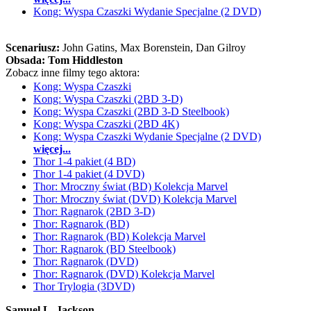
Kong: Wyspa Czaszki Wydanie Specjalne (2 DVD)
Scenariusz:
John Gatins
, Max Borenstein
, Dan Gilroy
Obsada:
Tom Hiddleston
Zobacz inne filmy tego aktora:
Kong: Wyspa Czaszki
Kong: Wyspa Czaszki (2BD 3-D)
Kong: Wyspa Czaszki (2BD 3-D Steelbook)
Kong: Wyspa Czaszki (2BD 4K)
Kong: Wyspa Czaszki Wydanie Specjalne (2 DVD)
więcej...
Thor 1-4 pakiet (4 BD)
Thor 1-4 pakiet (4 DVD)
Thor: Mroczny świat (BD) Kolekcja Marvel
Thor: Mroczny świat (DVD) Kolekcja Marvel
Thor: Ragnarok (2BD 3-D)
Thor: Ragnarok (BD)
Thor: Ragnarok (BD) Kolekcja Marvel
Thor: Ragnarok (BD Steelbook)
Thor: Ragnarok (DVD)
Thor: Ragnarok (DVD) Kolekcja Marvel
Thor Trylogia (3DVD)
Samuel L. Jackson