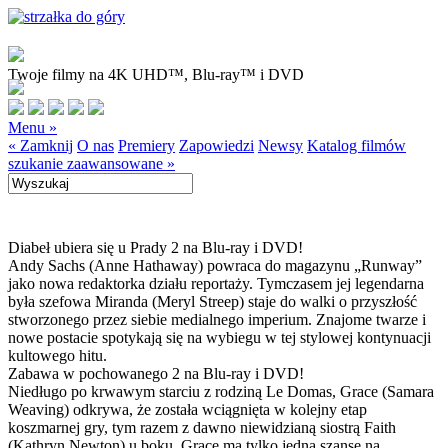
Twoje filmy na 4K UHD™, Blu-ray™ i DVD
Menu »
« Zamknij
O nas
Premiery
Zapowiedzi
Newsy
Katalog filmów
szukanie zaawansowane »
Diabeł ubiera się u Prady 2 na Blu-ray i DVD!
Andy Sachs (Anne Hathaway) powraca do magazynu „Runway”
jako nowa redaktorka działu reportaży. Tymczasem jej legendarna
była szefowa Miranda (Meryl Streep) staje do walki o przyszłość
stworzonego przez siebie medialnego imperium. Znajome twarze i
nowe postacie spotykają się na wybiegu w tej stylowej kontynuacji
kultowego hitu.
Zabawa w pochowanego 2 na Blu-ray i DVD!
Niedługo po krwawym starciu z rodziną Le Domas, Grace (Samara
Weaving) odkrywa, że została wciągnięta w kolejny etap
koszmarnej gry, tym razem z dawno niewidzianą siostrą Faith
(Kathryn Newton) u boku. Grace ma tylko jedną szansę na