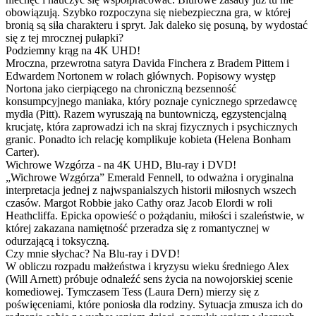
obowiązują. Szybko rozpoczyna się niebezpieczna gra, w której
bronią są siła charakteru i spryt. Jak daleko się posuną, by wydostać
się z tej mrocznej pułapki?
Podziemny krąg na 4K UHD!
Mroczna, przewrotna satyra Davida Finchera z Bradem Pittem i
Edwardem Nortonem w rolach głównych. Popisowy występ
Nortona jako cierpiącego na chroniczną bezsenność
konsumpcyjnego maniaka, który poznaje cynicznego sprzedawcę
mydła (Pitt). Razem wyruszają na buntowniczą, egzystencjalną
krucjatę, która zaprowadzi ich na skraj fizycznych i psychicznych
granic. Ponadto ich relację komplikuje kobieta (Helena Bonham
Carter).
Wichrowe Wzgórza - na 4K UHD, Blu-ray i DVD!
„Wichrowe Wzgórza” Emerald Fennell, to odważna i oryginalna
interpretacja jednej z najwspanialszych historii miłosnych wszech
czasów. Margot Robbie jako Cathy oraz Jacob Elordi w roli
Heathcliffa. Epicka opowieść o pożądaniu, miłości i szaleństwie, w
której zakazana namiętność przeradza się z romantycznej w
odurzającą i toksyczną.
Czy mnie słychac? Na Blu-ray i DVD!
W obliczu rozpadu małżeństwa i kryzysu wieku średniego Alex
(Will Arnett) próbuje odnaleźć sens życia na nowojorskiej scenie
komediowej. Tymczasem Tess (Laura Dern) mierzy się z
poświęceniami, które poniosła dla rodziny. Sytuacja zmusza ich do