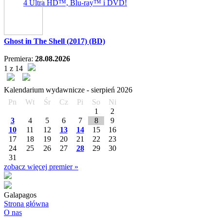
4 Ultra HD™, Blu-ray™ i DVD!
Ghost in The Shell (2017) (BD)
Premiera:
28.08.2026
1 z 14
Kalendarium wydawnicze -
sierpień
2026
Pn
Wt
Śr
Cz
Pi
So
Ni
1
2
3
4
5
6
7
8
9
10
11
12
13
14
15
16
17
18
19
20
21
22
23
24
25
26
27
28
29
30
31
zobacz więcej premier »
Galapagos
Strona główna
O nas