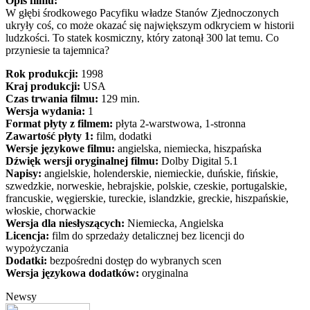
Opis filmu:
W głębi środkowego Pacyfiku władze Stanów Zjednoczonych
ukryły coś, co może okazać się największym odkryciem w historii
ludzkości. To statek kosmiczny, który zatonął 300 lat temu. Co
przyniesie ta tajemnica?
Rok produkcji:
1998
Kraj produkcji:
USA
Czas trwania filmu:
129 min.
Wersja wydania:
1
Format płyty z filmem:
płyta 2-warstwowa, 1-stronna
Zawartość płyty 1:
film, dodatki
Wersje językowe filmu:
angielska, niemiecka, hiszpańska
Dźwięk wersji oryginalnej filmu:
Dolby Digital 5.1
Napisy:
angielskie, holenderskie, niemieckie, duńskie, fińskie,
szwedzkie, norweskie, hebrajskie, polskie, czeskie, portugalskie,
francuskie, węgierskie, tureckie, islandzkie, greckie, hiszpańskie,
włoskie, chorwackie
Wersja dla niesłyszących:
Niemiecka, Angielska
Licencja:
film do sprzedaży detalicznej bez licencji do
wypożyczania
Dodatki:
bezpośredni dostęp do wybranych scen
Wersja językowa dodatków:
oryginalna
Newsy