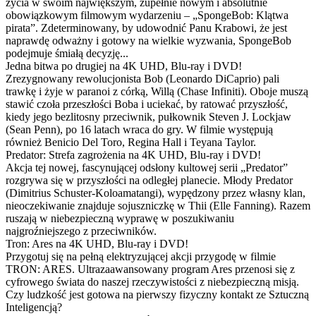
życia w swoim największym, zupełnie nowym i absolutnie
obowiązkowym filmowym wydarzeniu – „SpongeBob: Klątwa
pirata”. Zdeterminowany, by udowodnić Panu Krabowi, że jest
naprawdę odważny i gotowy na wielkie wyzwania, SpongeBob
podejmuje śmiałą decyzję...
Jedna bitwa po drugiej na 4K UHD, Blu-ray i DVD!
Zrezygnowany rewolucjonista Bob (Leonardo DiCaprio) pali
trawkę i żyje w paranoi z córką, Willą (Chase Infiniti). Oboje muszą
stawić czoła przeszłości Boba i uciekać, by ratować przyszłość,
kiedy jego bezlitosny przeciwnik, pułkownik Steven J. Lockjaw
(Sean Penn), po 16 latach wraca do gry. W filmie występują
również Benicio Del Toro, Regina Hall i Teyana Taylor.
Predator: Strefa zagrożenia na 4K UHD, Blu-ray i DVD!
Akcja tej nowej, fascynującej odsłony kultowej serii „Predator”
rozgrywa się w przyszłości na odległej planecie. Młody Predator
(Dimitrius Schuster-Koloamatangi), wypędzony przez własny klan,
nieoczekiwanie znajduje sojuszniczkę w Thii (Elle Fanning). Razem
ruszają w niebezpieczną wyprawę w poszukiwaniu
najgroźniejszego z przeciwników.
Tron: Ares na 4K UHD, Blu-ray i DVD!
Przygotuj się na pełną elektryzującej akcji przygodę w filmie
TRON: ARES. Ultrazaawansowany program Ares przenosi się z
cyfrowego świata do naszej rzeczywistości z niebezpieczną misją.
Czy ludzkość jest gotowa na pierwszy fizyczny kontakt ze Sztuczną
Inteligencją?