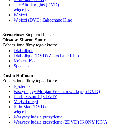
The Alto Knights (DVD)
więcej...
W sieci
W sieci (DVD) Zakochane Kino
Scenariusz:
Stephen Hauser
Obsada:
Sharon Stone
Zobacz inne filmy tego aktora:
Diabolique
Diabolique (DVD) Zakochane Kino
Kobieta Kot
Specjalista
Dustin Hoffman
Zobacz inne filmy tego aktora:
Epidemia
Fascynujący Morgan Freeman w akcji (5 DVD)
Luck, Sezon 1 (3 DVD)
Miejski obłęd
Rain Man (DVD)
więcej...
Wszyscy ludzie prezydenta
Wszyscy ludzie prezydenta (2DVD) IKONY KINA