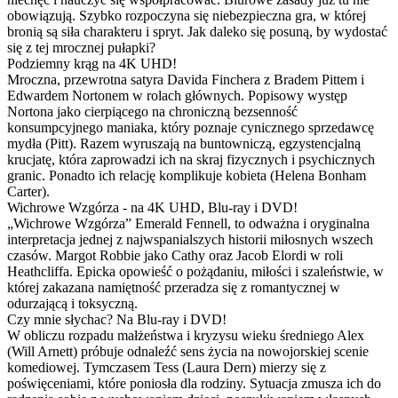
obowiązują. Szybko rozpoczyna się niebezpieczna gra, w której
bronią są siła charakteru i spryt. Jak daleko się posuną, by wydostać
się z tej mrocznej pułapki?
Podziemny krąg na 4K UHD!
Mroczna, przewrotna satyra Davida Finchera z Bradem Pittem i
Edwardem Nortonem w rolach głównych. Popisowy występ
Nortona jako cierpiącego na chroniczną bezsenność
konsumpcyjnego maniaka, który poznaje cynicznego sprzedawcę
mydła (Pitt). Razem wyruszają na buntowniczą, egzystencjalną
krucjatę, która zaprowadzi ich na skraj fizycznych i psychicznych
granic. Ponadto ich relację komplikuje kobieta (Helena Bonham
Carter).
Wichrowe Wzgórza - na 4K UHD, Blu-ray i DVD!
„Wichrowe Wzgórza” Emerald Fennell, to odważna i oryginalna
interpretacja jednej z najwspanialszych historii miłosnych wszech
czasów. Margot Robbie jako Cathy oraz Jacob Elordi w roli
Heathcliffa. Epicka opowieść o pożądaniu, miłości i szaleństwie, w
której zakazana namiętność przeradza się z romantycznej w
odurzającą i toksyczną.
Czy mnie słychac? Na Blu-ray i DVD!
W obliczu rozpadu małżeństwa i kryzysu wieku średniego Alex
(Will Arnett) próbuje odnaleźć sens życia na nowojorskiej scenie
komediowej. Tymczasem Tess (Laura Dern) mierzy się z
poświęceniami, które poniosła dla rodziny. Sytuacja zmusza ich do