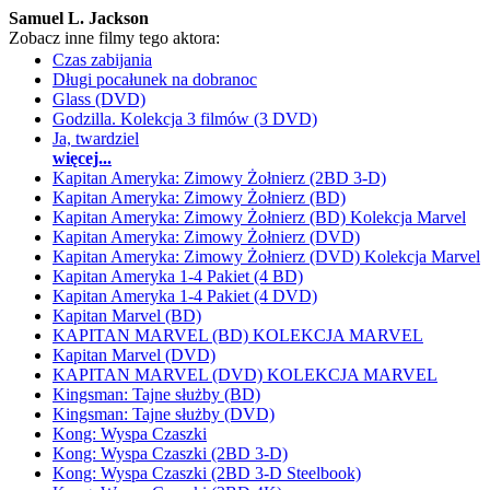
Samuel L. Jackson
Zobacz inne filmy tego aktora:
Czas zabijania
Długi pocałunek na dobranoc
Glass (DVD)
Godzilla. Kolekcja 3 filmów (3 DVD)
Ja, twardziel
więcej...
Kapitan Ameryka: Zimowy Żołnierz (2BD 3-D)
Kapitan Ameryka: Zimowy Żołnierz (BD)
Kapitan Ameryka: Zimowy Żołnierz (BD) Kolekcja Marvel
Kapitan Ameryka: Zimowy Żołnierz (DVD)
Kapitan Ameryka: Zimowy Żołnierz (DVD) Kolekcja Marvel
Kapitan Ameryka 1-4 Pakiet (4 BD)
Kapitan Ameryka 1-4 Pakiet (4 DVD)
Kapitan Marvel (BD)
KAPITAN MARVEL (BD) KOLEKCJA MARVEL
Kapitan Marvel (DVD)
KAPITAN MARVEL (DVD) KOLEKCJA MARVEL
Kingsman: Tajne służby (BD)
Kingsman: Tajne służby (DVD)
Kong: Wyspa Czaszki
Kong: Wyspa Czaszki (2BD 3-D)
Kong: Wyspa Czaszki (2BD 3-D Steelbook)