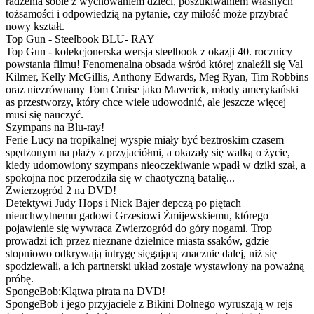
radzenia sobie z wychowaniem dzieci, poszukiwaniem własnych
tożsamości i odpowiedzią na pytanie, czy miłość może przybrać
nowy kształt.
Top Gun - Steelbook BLU- RAY
Top Gun - kolekcjonerska wersja steelbook z okazji 40. rocznicy
powstania filmu! Fenomenalna obsada wśród której znaleźli się Val
Kilmer, Kelly McGillis, Anthony Edwards, Meg Ryan, Tim Robbins
oraz niezrównany Tom Cruise jako Maverick, młody amerykański
as przestworzy, który chce wiele udowodnić, ale jeszcze więcej
musi się nauczyć.
Szympans na Blu-ray!
Ferie Lucy na tropikalnej wyspie miały być beztroskim czasem
spędzonym na plaży z przyjaciółmi, a okazały się walką o życie,
kiedy udomowiony szympans nieoczekiwanie wpadł w dziki szał, a
spokojna noc przerodziła się w chaotyczną batalię...
Zwierzogród 2 na DVD!
Detektywi Judy Hops i Nick Bajer depczą po piętach
nieuchwytnemu gadowi Grzesiowi Żmijewskiemu, którego
pojawienie się wywraca Zwierzogród do góry nogami. Trop
prowadzi ich przez nieznane dzielnice miasta ssaków, gdzie
stopniowo odkrywają intrygę sięgającą znacznie dalej, niż się
spodziewali, a ich partnerski układ zostaje wystawiony na poważną
próbę.
SpongeBob:Klątwa pirata na DVD!
SpongeBob i jego przyjaciele z Bikini Dolnego wyruszają w rejs