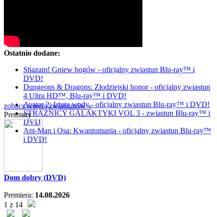
Ostatnio dodane:
Shazam! Gniew bogów - oficjalny zwiastun Blu-ray™ i
DVD!
Dungeons & Dragons: Złodziejski honor - oficjalny zwiastun
4 Ultra HD™, Blu-ray™ i DVD!
Avatar 2: Istota wody - oficjalny zwiastun Blu-ray™ i DVD!
zobacz więcej zwiastunów »
STRAŻNICY GALAKTYKI VOL 3 - zwiastun Blu-ray™ i
Premiery
DVD
Ant-Man i Osa: Kwantomania - oficjalny zwiastun Blu-ray™
i DVD!
Dom dobry (DVD)
Premiera:
14.08.2026
1 z 14