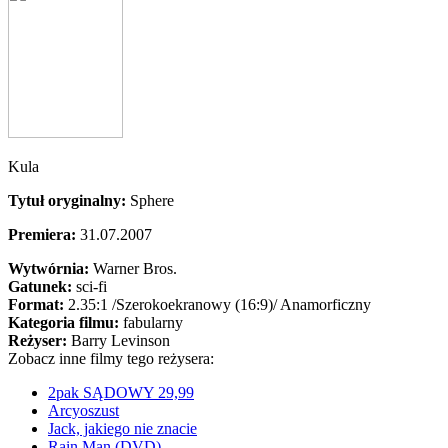
Kula
Tytuł oryginalny:
Sphere
Premiera:
31.07.2007
Wytwórnia:
Warner Bros.
Gatunek:
sci-fi
Format:
2.35:1
/Szerokoekranowy (16:9)/
Anamorficzny
Kategoria filmu:
fabularny
Reżyser:
Barry Levinson
Zobacz inne filmy tego reżysera:
2pak SĄDOWY 29,99
Arcyoszust
Jack, jakiego nie znacie
Rain Man (DVD)