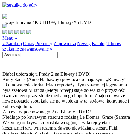
Twoje filmy na 4K UHD™, Blu-ray™ i DVD
Menu »
« Zamknij
O nas
Premiery
Zapowiedzi
Newsy
Katalog filmów
szukanie zaawansowane »
Diabeł ubiera się u Prady 2 na Blu-ray i DVD!
Andy Sachs (Anne Hathaway) powraca do magazynu „Runway”
jako nowa redaktorka działu reportaży. Tymczasem jej legendarna
była szefowa Miranda (Meryl Streep) staje do walki o przyszłość
stworzonego przez siebie medialnego imperium. Znajome twarze i
nowe postacie spotykają się na wybiegu w tej stylowej kontynuacji
kultowego hitu.
Zabawa w pochowanego 2 na Blu-ray i DVD!
Niedługo po krwawym starciu z rodziną Le Domas, Grace (Samara
Weaving) odkrywa, że została wciągnięta w kolejny etap
koszmarnej gry, tym razem z dawno niewidzianą siostrą Faith
(Kathryn Newton) u boku. Grace ma tylko jedną szansę na