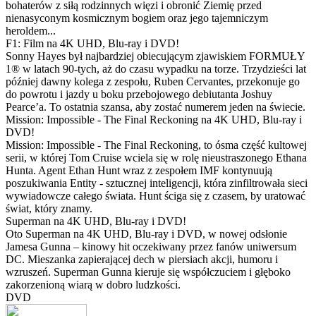
bohaterów z siłą rodzinnych więzi i obronić Ziemię przed
nienasyconym kosmicznym bogiem oraz jego tajemniczym
heroldem...
F1: Film na 4K UHD, Blu-ray i DVD!
Sonny Hayes był najbardziej obiecującym zjawiskiem FORMUŁY
1® w latach 90-tych, aż do czasu wypadku na torze. Trzydzieści lat
później dawny kolega z zespołu, Ruben Cervantes, przekonuje go
do powrotu i jazdy u boku przebojowego debiutanta Joshuy
Pearce’a. To ostatnia szansa, aby zostać numerem jeden na świecie.
Mission: Impossible - The Final Reckoning na 4K UHD, Blu-ray i
DVD!
Mission: Impossible - The Final Reckoning, to ósma część kultowej
serii, w której Tom Cruise wciela się w rolę nieustraszonego Ethana
Hunta. Agent Ethan Hunt wraz z zespołem IMF kontynuują
poszukiwania Entity - sztucznej inteligencji, która zinfiltrowała sieci
wywiadowcze całego świata. Hunt ściga się z czasem, by uratować
świat, który znamy.
Superman na 4K UHD, Blu-ray i DVD!
Oto Superman na 4K UHD, Blu-ray i DVD, w nowej odsłonie
Jamesa Gunna – kinowy hit oczekiwany przez fanów uniwersum
DC. Mieszanka zapierającej dech w piersiach akcji, humoru i
wzruszeń. Superman Gunna kieruje się współczuciem i głęboko
zakorzenioną wiarą w dobro ludzkości.
DVD