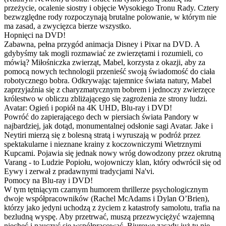
przeżycie, ocalenie siostry i objęcie Wysokiego Tronu Rady. Cztery
bezwzględne rody rozpoczynają brutalne polowanie, w którym nie
ma zasad, a zwycięzca bierze wszystko.
Hopnięci na DVD!
Zabawna, pełna przygód animacja Disney i Pixar na DVD. A
gdybyśmy tak mogli rozmawiać ze zwierzętami i rozumieli, co
mówią? Miłośniczka zwierząt, Mabel, korzysta z okazji, aby za
pomocą nowych technologii przenieść swoją świadomość do ciała
robotycznego bobra. Odkrywając tajemnice świata natury, Mabel
zaprzyjaźnia się z charyzmatycznym bobrem i jednoczy zwierzęce
królestwo w obliczu zbliżającego się zagrożenia ze strony ludzi.
Avatar: Ogień i popiół na 4K UHD, Blu-ray i DVD!
Powróć do zapierającego dech w piersiach świata Pandory w
najbardziej, jak dotąd, monumentalnej odsłonie sagi Avatar. Jake i
Neytiri mierzą się z bolesną stratą i wyruszają w podróż przez
spektakularne i nieznane krainy z koczowniczymi Wietrznymi
Kupcami. Pojawia się jednak nowy wróg dowodzony przez okrutną
Varang - to Ludzie Popiołu, wojowniczy klan, który odwrócił się od
Eywy i zerwał z pradawnymi tradycjami Na'vi.
Pomocy na Blu-ray i DVD!
W tym tętniącym czarnym humorem thrillerze psychologicznym
dwoje współpracowników (Rachel McAdams i Dylan O’Brien),
którzy jako jedyni uchodzą z życiem z katastrofy samolotu, trafia na
bezludną wyspę. Aby przetrwać, muszą przezwyciężyć wzajemną
niechęć i nauczyć się współpracować. Biurowe zasady już tu nie