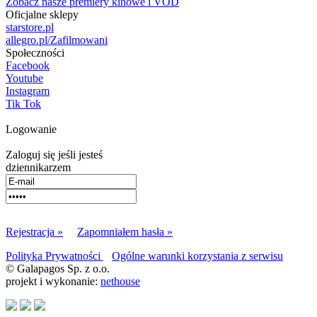
Zobacz nasze premiery kinowe i VOD
Oficjalne sklepy
starstore.pl
allegro.pl/Zafilmowani
Społeczności
Facebook
Youtube
Instagram
Tik Tok
Logowanie
Zaloguj się jeśli jesteś
dziennikarzem
Rejestracja »
Zapomniałem hasła »
Polityka Prywatności
Ogólne warunki korzystania z serwisu
© Galapagos Sp. z o.o.
projekt i wykonanie:
nethouse