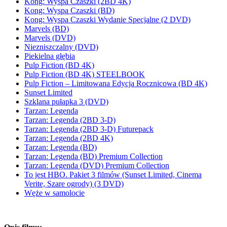
Kong: Wyspa Czaszki (2BD 4K)
Kong: Wyspa Czaszki (BD)
Kong: Wyspa Czaszki Wydanie Specjalne (2 DVD)
Marvels (BD)
Marvels (DVD)
Niezniszczalny (DVD)
Piekielna głębia
Pulp Fiction (BD 4K)
Pulp Fiction (BD 4K) STEELBOOK
Pulp Fiction – Limitowana Edycja Rocznicowa (BD 4K)
Sunset Limited
Szklana pułapka 3 (DVD)
Tarzan: Legenda
Tarzan: Legenda (2BD 3-D)
Tarzan: Legenda (2BD 3-D) Futurepack
Tarzan: Legenda (2BD 4K)
Tarzan: Legenda (BD)
Tarzan: Legenda (BD) Premium Collection
Tarzan: Legenda (DVD) Premium Collection
To jest HBO. Pakiet 3 filmów (Sunset Limited, Cinema
Verite, Szare ogrody) (3 DVD)
Węże w samolocie