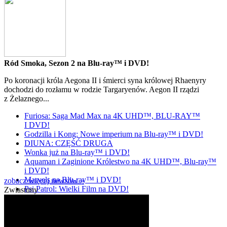
Ród Smoka, Sezon 2 na Blu-ray™ i DVD!
Po koronacji króla Aegona II i śmierci syna królowej Rhaenyry
dochodzi do rozłamu w rodzie Targaryenów. Aegon II rządzi
z Żelaznego...
Furiosa: Saga Mad Max na 4K UHD™, BLU-RAY™
I DVD!
Godzilla i Kong: Nowe imperium na Blu-ray™ i DVD!
DIUNA: CZĘŚĆ DRUGA
Wonka już na Blu-ray™ i DVD!
Aquaman i Zaginione Królestwo na 4K UHD™, Blu-ray™
i DVD!
Marvels na Blu-ray™ i DVD!
zobacz więcej newsów »
Psi Patrol: Wielki Film na DVD!
Zwiastuny