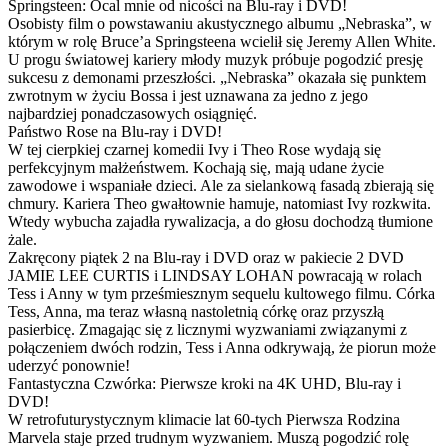
Springsteen: Ocal mnie od nicości na Blu-ray i DVD!
Osobisty film o powstawaniu akustycznego albumu „Nebraska”, w
którym w rolę Bruce’a Springsteena wcielił się Jeremy Allen White.
U progu światowej kariery młody muzyk próbuje pogodzić presję
sukcesu z demonami przeszłości. „Nebraska” okazała się punktem
zwrotnym w życiu Bossa i jest uznawana za jedno z jego
najbardziej ponadczasowych osiągnięć.
Państwo Rose na Blu-ray i DVD!
W tej cierpkiej czarnej komedii Ivy i Theo Rose wydają się
perfekcyjnym małżeństwem. Kochają się, mają udane życie
zawodowe i wspaniałe dzieci. Ale za sielankową fasadą zbierają się
chmury. Kariera Theo gwałtownie hamuje, natomiast Ivy rozkwita.
Wtedy wybucha zajadła rywalizacja, a do głosu dochodzą tłumione
żale.
Zakręcony piątek 2 na Blu-ray i DVD oraz w pakiecie 2 DVD
JAMIE LEE CURTIS i LINDSAY LOHAN powracają w rolach
Tess i Anny w tym prześmiesznym sequelu kultowego filmu. Córka
Tess, Anna, ma teraz własną nastoletnią córkę oraz przyszłą
pasierbicę. Zmagając się z licznymi wyzwaniami związanymi z
połączeniem dwóch rodzin, Tess i Anna odkrywają, że piorun może
uderzyć ponownie!
Fantastyczna Czwórka: Pierwsze kroki na 4K UHD, Blu-ray i
DVD!
W retrofuturystycznym klimacie lat 60-tych Pierwsza Rodzina
Marvela staje przed trudnym wyzwaniem. Muszą pogodzić rolę