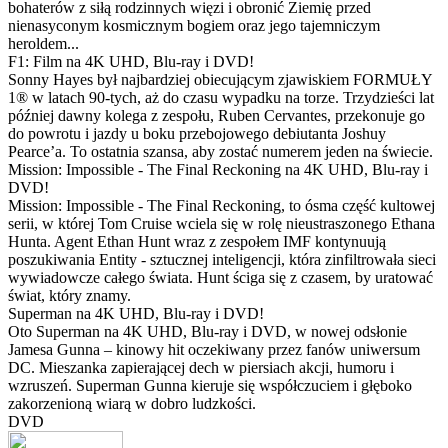
bohaterów z siłą rodzinnych więzi i obronić Ziemię przed
nienasyconym kosmicznym bogiem oraz jego tajemniczym
heroldem...
F1: Film na 4K UHD, Blu-ray i DVD!
Sonny Hayes był najbardziej obiecującym zjawiskiem FORMUŁY
1® w latach 90-tych, aż do czasu wypadku na torze. Trzydzieści lat
później dawny kolega z zespołu, Ruben Cervantes, przekonuje go
do powrotu i jazdy u boku przebojowego debiutanta Joshuy
Pearce’a. To ostatnia szansa, aby zostać numerem jeden na świecie.
Mission: Impossible - The Final Reckoning na 4K UHD, Blu-ray i
DVD!
Mission: Impossible - The Final Reckoning, to ósma część kultowej
serii, w której Tom Cruise wciela się w rolę nieustraszonego Ethana
Hunta. Agent Ethan Hunt wraz z zespołem IMF kontynuują
poszukiwania Entity - sztucznej inteligencji, która zinfiltrowała sieci
wywiadowcze całego świata. Hunt ściga się z czasem, by uratować
świat, który znamy.
Superman na 4K UHD, Blu-ray i DVD!
Oto Superman na 4K UHD, Blu-ray i DVD, w nowej odsłonie
Jamesa Gunna – kinowy hit oczekiwany przez fanów uniwersum
DC. Mieszanka zapierającej dech w piersiach akcji, humoru i
wzruszeń. Superman Gunna kieruje się współczuciem i głęboko
zakorzenioną wiarą w dobro ludzkości.
DVD