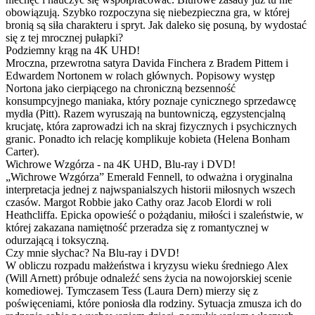
obowiązują. Szybko rozpoczyna się niebezpieczna gra, w której
bronią są siła charakteru i spryt. Jak daleko się posuną, by wydostać
się z tej mrocznej pułapki?
Podziemny krąg na 4K UHD!
Mroczna, przewrotna satyra Davida Finchera z Bradem Pittem i
Edwardem Nortonem w rolach głównych. Popisowy występ
Nortona jako cierpiącego na chroniczną bezsenność
konsumpcyjnego maniaka, który poznaje cynicznego sprzedawcę
mydła (Pitt). Razem wyruszają na buntowniczą, egzystencjalną
krucjatę, która zaprowadzi ich na skraj fizycznych i psychicznych
granic. Ponadto ich relację komplikuje kobieta (Helena Bonham
Carter).
Wichrowe Wzgórza - na 4K UHD, Blu-ray i DVD!
„Wichrowe Wzgórza” Emerald Fennell, to odważna i oryginalna
interpretacja jednej z najwspanialszych historii miłosnych wszech
czasów. Margot Robbie jako Cathy oraz Jacob Elordi w roli
Heathcliffa. Epicka opowieść o pożądaniu, miłości i szaleństwie, w
której zakazana namiętność przeradza się z romantycznej w
odurzającą i toksyczną.
Czy mnie słychac? Na Blu-ray i DVD!
W obliczu rozpadu małżeństwa i kryzysu wieku średniego Alex
(Will Arnett) próbuje odnaleźć sens życia na nowojorskiej scenie
komediowej. Tymczasem Tess (Laura Dern) mierzy się z
poświęceniami, które poniosła dla rodziny. Sytuacja zmusza ich do