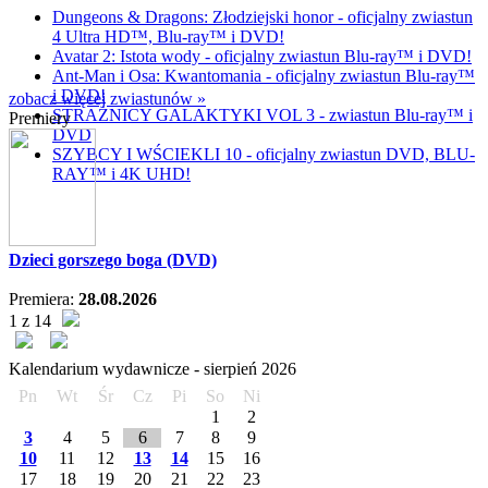
Dungeons & Dragons: Złodziejski honor - oficjalny zwiastun
4 Ultra HD™, Blu-ray™ i DVD!
Avatar 2: Istota wody - oficjalny zwiastun Blu-ray™ i DVD!
Ant-Man i Osa: Kwantomania - oficjalny zwiastun Blu-ray™
i DVD!
zobacz więcej zwiastunów »
STRAŻNICY GALAKTYKI VOL 3 - zwiastun Blu-ray™ i
Premiery
DVD
SZYBCY I WŚCIEKLI 10 - oficjalny zwiastun DVD, BLU-
RAY™ i 4K UHD!
Dzieci gorszego boga (DVD)
Premiera:
28.08.2026
1 z 14
Kalendarium wydawnicze -
sierpień
2026
Pn
Wt
Śr
Cz
Pi
So
Ni
1
2
3
4
5
6
7
8
9
10
11
12
13
14
15
16
17
18
19
20
21
22
23