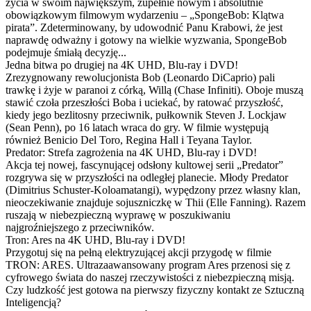
życia w swoim największym, zupełnie nowym i absolutnie
obowiązkowym filmowym wydarzeniu – „SpongeBob: Klątwa
pirata”. Zdeterminowany, by udowodnić Panu Krabowi, że jest
naprawdę odważny i gotowy na wielkie wyzwania, SpongeBob
podejmuje śmiałą decyzję...
Jedna bitwa po drugiej na 4K UHD, Blu-ray i DVD!
Zrezygnowany rewolucjonista Bob (Leonardo DiCaprio) pali
trawkę i żyje w paranoi z córką, Willą (Chase Infiniti). Oboje muszą
stawić czoła przeszłości Boba i uciekać, by ratować przyszłość,
kiedy jego bezlitosny przeciwnik, pułkownik Steven J. Lockjaw
(Sean Penn), po 16 latach wraca do gry. W filmie występują
również Benicio Del Toro, Regina Hall i Teyana Taylor.
Predator: Strefa zagrożenia na 4K UHD, Blu-ray i DVD!
Akcja tej nowej, fascynującej odsłony kultowej serii „Predator”
rozgrywa się w przyszłości na odległej planecie. Młody Predator
(Dimitrius Schuster-Koloamatangi), wypędzony przez własny klan,
nieoczekiwanie znajduje sojuszniczkę w Thii (Elle Fanning). Razem
ruszają w niebezpieczną wyprawę w poszukiwaniu
najgroźniejszego z przeciwników.
Tron: Ares na 4K UHD, Blu-ray i DVD!
Przygotuj się na pełną elektryzującej akcji przygodę w filmie
TRON: ARES. Ultrazaawansowany program Ares przenosi się z
cyfrowego świata do naszej rzeczywistości z niebezpieczną misją.
Czy ludzkość jest gotowa na pierwszy fizyczny kontakt ze Sztuczną
Inteligencją?