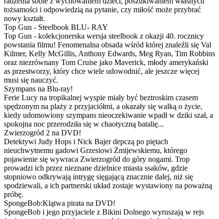
radzenia sobie z wychowaniem dzieci, poszukiwaniem własnych
tożsamości i odpowiedzią na pytanie, czy miłość może przybrać
nowy kształt.
Top Gun - Steelbook BLU- RAY
Top Gun - kolekcjonerska wersja steelbook z okazji 40. rocznicy
powstania filmu! Fenomenalna obsada wśród której znaleźli się Val
Kilmer, Kelly McGillis, Anthony Edwards, Meg Ryan, Tim Robbins
oraz niezrównany Tom Cruise jako Maverick, młody amerykański
as przestworzy, który chce wiele udowodnić, ale jeszcze więcej
musi się nauczyć.
Szympans na Blu-ray!
Ferie Lucy na tropikalnej wyspie miały być beztroskim czasem
spędzonym na plaży z przyjaciółmi, a okazały się walką o życie,
kiedy udomowiony szympans nieoczekiwanie wpadł w dziki szał, a
spokojna noc przerodziła się w chaotyczną batalię...
Zwierzogród 2 na DVD!
Detektywi Judy Hops i Nick Bajer depczą po piętach
nieuchwytnemu gadowi Grzesiowi Żmijewskiemu, którego
pojawienie się wywraca Zwierzogród do góry nogami. Trop
prowadzi ich przez nieznane dzielnice miasta ssaków, gdzie
stopniowo odkrywają intrygę sięgającą znacznie dalej, niż się
spodziewali, a ich partnerski układ zostaje wystawiony na poważną
próbę.
SpongeBob:Klątwa pirata na DVD!
SpongeBob i jego przyjaciele z Bikini Dolnego wyruszają w rejs