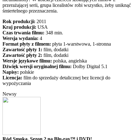
przerażającej serii, grupa licealistów robi wszystko, żeby uniknąć
śmiertelnego przeznaczenia.
Rok produkcji:
2011
Kraj produkcji:
USA
Czas trwania filmu:
348 min.
Wersja wydania:
4
Format płyty z filmem:
płyta 1-warstwowa, 1-stronna
Zawartość płyty 1:
film, dodatki
Zawartość płyty 2:
film, dodatki
Wersje językowe filmu:
polska, angielska
Dźwięk wersji oryginalnej filmu:
Dolby Digital 5.1
Napisy:
polskie
Licencja:
film do sprzedaży detalicznej bez licencji do
wypożyczania
Newsy
Ród Smoka, Sezon 2 na Blu-ray™ i DVD!