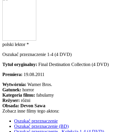
polski lektor *
Oszukać przeznaczenie 1-4 (4 DVD)
Tytuł oryginalny:
Final Destination Collection (4 DVD)
Premiera:
19.08.2011
Wytwórnia:
Warner Bros.
Gatunek:
horror
Kategoria filmu:
fabularny
Reżyser:
różni
Obsada:
Devon Sawa
Zobacz inne filmy tego aktora:
Oszukać przeznaczenie
Oszukać przeznaczenie (BD)
Oszukać przeznaczenie - Kolekcja 1-4 (4 DVD)