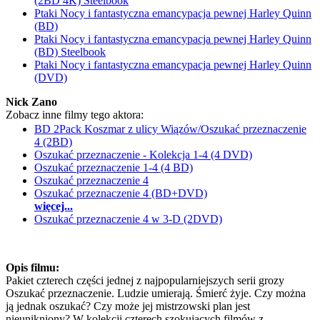
(2BD 4K) Steelbook
Ptaki Nocy i fantastyczna emancypacja pewnej Harley Quinn
(BD)
Ptaki Nocy i fantastyczna emancypacja pewnej Harley Quinn
(BD) Steelbook
Ptaki Nocy i fantastyczna emancypacja pewnej Harley Quinn
(DVD)
Nick Zano
Zobacz inne filmy tego aktora:
BD 2Pack Koszmar z ulicy Wiązów/Oszukać przeznaczenie
4 (2BD)
Oszukać przeznaczenie - Kolekcja 1-4 (4 DVD)
Oszukać przeznaczenie 1-4 (4 BD)
Oszukać przeznaczenie 4
Oszukać przeznaczenie 4 (BD+DVD)
więcej...
Oszukać przeznaczenie 4 w 3-D (2DVD)
Opis filmu:
Pakiet czterech części jednej z najpopularniejszych serii grozy
Oszukać przeznaczenie. Ludzie umierają. Śmierć żyje. Czy można
ją jednak oszukać? Czy może jej mistrzowski plan jest
nieunikniony? W kolekcji czterech szokujących filmów z