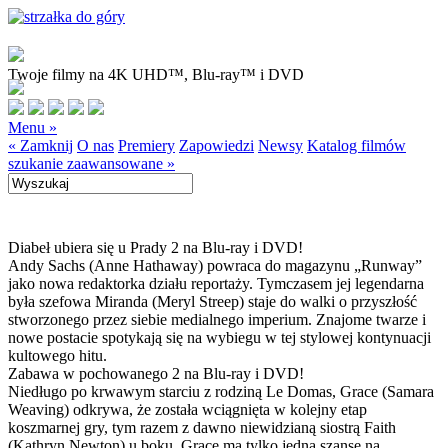
Twoje filmy na 4K UHD™, Blu-ray™ i DVD
Menu »
« Zamknij
O nas
Premiery
Zapowiedzi
Newsy
Katalog filmów
szukanie zaawansowane »
Diabeł ubiera się u Prady 2 na Blu-ray i DVD!
Andy Sachs (Anne Hathaway) powraca do magazynu „Runway”
jako nowa redaktorka działu reportaży. Tymczasem jej legendarna
była szefowa Miranda (Meryl Streep) staje do walki o przyszłość
stworzonego przez siebie medialnego imperium. Znajome twarze i
nowe postacie spotykają się na wybiegu w tej stylowej kontynuacji
kultowego hitu.
Zabawa w pochowanego 2 na Blu-ray i DVD!
Niedługo po krwawym starciu z rodziną Le Domas, Grace (Samara
Weaving) odkrywa, że została wciągnięta w kolejny etap
koszmarnej gry, tym razem z dawno niewidzianą siostrą Faith
(Kathryn Newton) u boku. Grace ma tylko jedną szansę na