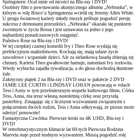
Springsteen: Ocal mnie od nicości na Blu-ray i DVD!
Osobisty film o powstawaniu akustycznego albumu „Nebraska”, w
którym w rolę Bruce’a Springsteena wcielił się Jeremy Allen White.
U progu światowej kariery młody muzyk próbuje pogodzić presję
sukcesu z demonami przeszłości. „Nebraska” okazała się punktem
zwrotnym w życiu Bossa i jest uznawana za jedno z jego
najbardziej ponadczasowych osiągnięć.
Państwo Rose na Blu-ray i DVD!
W tej cierpkiej czarnej komedii Ivy i Theo Rose wydają się
perfekcyjnym małżeństwem. Kochają się, mają udane życie
zawodowe i wspaniałe dzieci. Ale za sielankową fasadą zbierają się
chmury. Kariera Theo gwałtownie hamuje, natomiast Ivy rozkwita.
Wtedy wybucha zajadła rywalizacja, a do głosu dochodzą tłumione
żale.
Zakręcony piątek 2 na Blu-ray i DVD oraz w pakiecie 2 DVD
JAMIE LEE CURTIS i LINDSAY LOHAN powracają w rolach
Tess i Anny w tym prześmiesznym sequelu kultowego filmu. Córka
Tess, Anna, ma teraz własną nastoletnią córkę oraz przyszłą
pasierbicę. Zmagając się z licznymi wyzwaniami związanymi z
połączeniem dwóch rodzin, Tess i Anna odkrywają, że piorun może
uderzyć ponownie!
Fantastyczna Czwórka: Pierwsze kroki na 4K UHD, Blu-ray i
DVD!
W retrofuturystycznym klimacie lat 60-tych Pierwsza Rodzina
Marvela staje przed trudnym wyzwaniem. Muszą pogodzić rolę