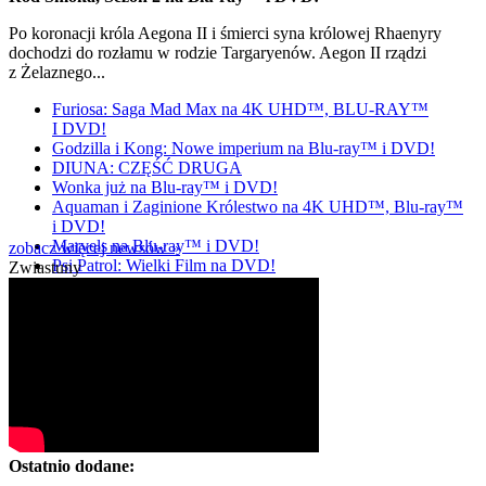
Po koronacji króla Aegona II i śmierci syna królowej Rhaenyry
dochodzi do rozłamu w rodzie Targaryenów. Aegon II rządzi
z Żelaznego...
Furiosa: Saga Mad Max na 4K UHD™, BLU-RAY™
I DVD!
Godzilla i Kong: Nowe imperium na Blu-ray™ i DVD!
DIUNA: CZĘŚĆ DRUGA
Wonka już na Blu-ray™ i DVD!
Aquaman i Zaginione Królestwo na 4K UHD™, Blu-ray™
i DVD!
Marvels na Blu-ray™ i DVD!
zobacz więcej newsów »
Psi Patrol: Wielki Film na DVD!
Zwiastuny
Ostatnio dodane: