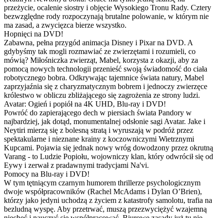
przeżycie, ocalenie siostry i objęcie Wysokiego Tronu Rady. Cztery
bezwzględne rody rozpoczynają brutalne polowanie, w którym nie
ma zasad, a zwycięzca bierze wszystko.
Hopnięci na DVD!
Zabawna, pełna przygód animacja Disney i Pixar na DVD. A
gdybyśmy tak mogli rozmawiać ze zwierzętami i rozumieli, co
mówią? Miłośniczka zwierząt, Mabel, korzysta z okazji, aby za
pomocą nowych technologii przenieść swoją świadomość do ciała
robotycznego bobra. Odkrywając tajemnice świata natury, Mabel
zaprzyjaźnia się z charyzmatycznym bobrem i jednoczy zwierzęce
królestwo w obliczu zbliżającego się zagrożenia ze strony ludzi.
Avatar: Ogień i popiół na 4K UHD, Blu-ray i DVD!
Powróć do zapierającego dech w piersiach świata Pandory w
najbardziej, jak dotąd, monumentalnej odsłonie sagi Avatar. Jake i
Neytiri mierzą się z bolesną stratą i wyruszają w podróż przez
spektakularne i nieznane krainy z koczowniczymi Wietrznymi
Kupcami. Pojawia się jednak nowy wróg dowodzony przez okrutną
Varang - to Ludzie Popiołu, wojowniczy klan, który odwrócił się od
Eywy i zerwał z pradawnymi tradycjami Na'vi.
Pomocy na Blu-ray i DVD!
W tym tętniącym czarnym humorem thrillerze psychologicznym
dwoje współpracowników (Rachel McAdams i Dylan O’Brien),
którzy jako jedyni uchodzą z życiem z katastrofy samolotu, trafia na
bezludną wyspę. Aby przetrwać, muszą przezwyciężyć wzajemną
niechęć i nauczyć się współpracować. Biurowe zasady już tu nie