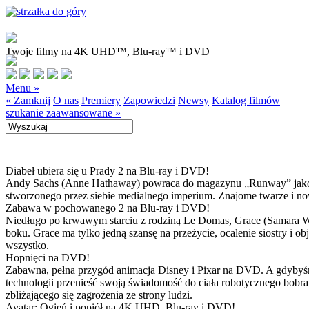
Twoje filmy na 4K UHD™, Blu-ray™ i DVD
Menu »
« Zamknij
O nas
Premiery
Zapowiedzi
Newsy
Katalog filmów
szukanie zaawansowane »
Diabeł ubiera się u Prady 2 na Blu-ray i DVD!
Andy Sachs (Anne Hathaway) powraca do magazynu „Runway” jako now
stworzonego przez siebie medialnego imperium. Znajome twarze i now
Zabawa w pochowanego 2 na Blu-ray i DVD!
Niedługo po krwawym starciu z rodziną Le Domas, Grace (Samara Wea
boku. Grace ma tylko jedną szansę na przeżycie, ocalenie siostry i
wszystko.
Hopnięci na DVD!
Zabawna, pełna przygód animacja Disney i Pixar na DVD. A gdybyśmy
technologii przenieść swoją świadomość do ciała robotycznego bobra
zbliżającego się zagrożenia ze strony ludzi.
Avatar: Ogień i popiół na 4K UHD, Blu-ray i DVD!