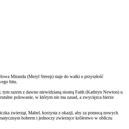
wa Miranda (Meryl Streep) staje do walki o przyszłość
wego hitu.
, tym razem z dawno niewidzianą siostrą Faith (Kathryn Newton) u
brutalne polowanie, w którym nie ma zasad, a zwycięzca bierze
czka zwierząt, Mabel, korzysta z okazji, aby za pomocą nowych
yzmatycznym bobrem i jednoczy zwierzęce królestwo w obliczu