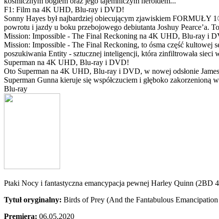
kosmicznym bogiem oraz jego tajemniczym heroldem...
F1: Film na 4K UHD, Blu-ray i DVD!
Sonny Hayes był najbardziej obiecującym zjawiskiem FORMUŁY 1® w 
powrotu i jazdy u boku przebojowego debiutanta Joshuy Pearce’a. To 
Mission: Impossible - The Final Reckoning na 4K UHD, Blu-ray i 
Mission: Impossible - The Final Reckoning, to ósma część kultowej 
poszukiwania Entity - sztucznej inteligencji, która zinfiltrowała sie
Superman na 4K UHD, Blu-ray i DVD!
Oto Superman na 4K UHD, Blu-ray i DVD, w nowej odsłonie Jamesa 
Superman Gunna kieruje się współczuciem i głęboko zakorzenioną wi
Blu-ray
Ptaki Nocy i fantastyczna emancypacja pewnej Harley Quinn (2BD 
Tytuł oryginalny:
Birds of Prey (And the Fantabulous Emancipatio
Premiera:
06.05.2020