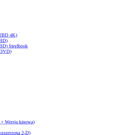
 (2BD 4K)
(BD)
(BD) Steelbook
 (DVD)
 + Wersja kinowa)
ozszerzona 2-D)