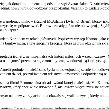
j, jak dotąd, monumentalnej odsłonie sagi Avatar. Jake i Neytiri mierzą
jednak nowy wróg dowodzony przez okrutną Varang - to Ludzie Popiołu
 współpracowników (Rachel McAdams i Dylan O’Brien), którzy jako jed
yć się współpracować. Biurowe zasady już tu nie obowiązują. Szybko 
nej pułapki?
wardem Nortonem w rolach głównych. Popisowy występ Nortona jako c
a buntowniczą, egzystencjalną krucjatę, która zaprowadzi ich na skraj
etacja jednej z najwspanialszych historii miłosnych wszech czasów. M
na namiętność przeradza się z romantycznej w odurzającą i toksyczną.
Arnett) próbuje odnaleźć sens życia na nowojorskiej scenie komediow
owaniem dzieci, poszukiwaniem własnych tożsamości i odpowiedzią na p
wstania filmu! Fenomenalna obsada wśród której znaleźli się Val Kilm
orzy, który chce wiele udowodnić, ale jeszcze więcej musi się naucz
onym na plaży z przyjaciółmi, a okazały się walką o życie, kiedy ud
 gadowi Grzesiowi Żmijewskiemu, którego pojawienie się wywraca Zw