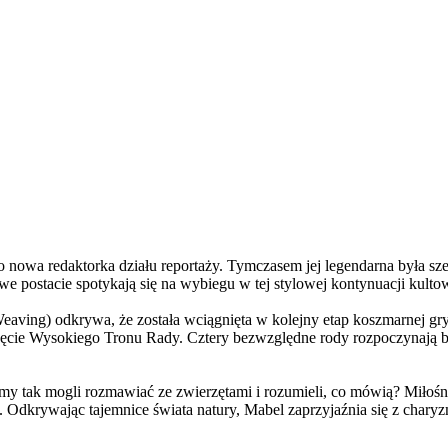
a redaktorka działu reportaży. Tymczasem jej legendarna była szefo
e postacie spotykają się na wybiegu w tej stylowej kontynuacji kulto
ving) odkrywa, że została wciągnięta w kolejny etap koszmarnej gry
 objęcie Wysokiego Tronu Rady. Cztery bezwzględne rody rozpoczynają 
 tak mogli rozmawiać ze zwierzętami i rozumieli, co mówią? Miłośni
. Odkrywając tajemnice świata natury, Mabel zaprzyjaźnia się z char