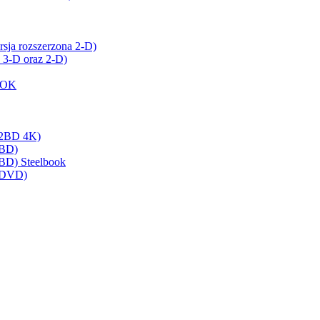
ja rozszerzona 2-D)
 3-D oraz 2-D)
OOK
 (2BD 4K)
(BD)
(BD) Steelbook
 (DVD)