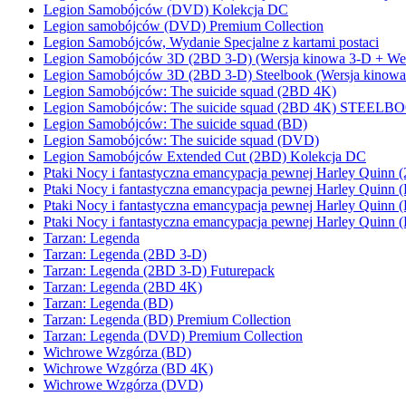
Legion Samobójców (DVD) Kolekcja DC
Legion samobójców (DVD) Premium Collection
Legion Samobójców, Wydanie Specjalne z kartami postaci
Legion Samobójców 3D (2BD 3-D) (Wersja kinowa 3-D + Wers
Legion Samobójców 3D (2BD 3-D) Steelbook (Wersja kinowa
Legion Samobójców: The suicide squad (2BD 4K)
Legion Samobójców: The suicide squad (2BD 4K) STEELB
Legion Samobójców: The suicide squad (BD)
Legion Samobójców: The suicide squad (DVD)
Legion Samobójców Extended Cut (2BD) Kolekcja DC
Ptaki Nocy i fantastyczna emancypacja pewnej Harley Quinn
Ptaki Nocy i fantastyczna emancypacja pewnej Harley Quinn 
Ptaki Nocy i fantastyczna emancypacja pewnej Harley Quinn 
Ptaki Nocy i fantastyczna emancypacja pewnej Harley Quinn
Tarzan: Legenda
Tarzan: Legenda (2BD 3-D)
Tarzan: Legenda (2BD 3-D) Futurepack
Tarzan: Legenda (2BD 4K)
Tarzan: Legenda (BD)
Tarzan: Legenda (BD) Premium Collection
Tarzan: Legenda (DVD) Premium Collection
Wichrowe Wzgórza (BD)
Wichrowe Wzgórza (BD 4K)
Wichrowe Wzgórza (DVD)