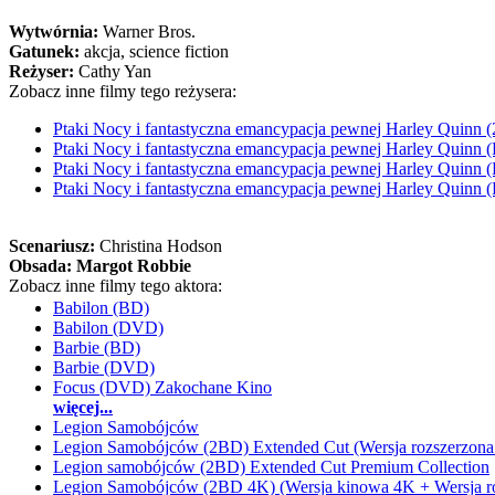
Wytwórnia:
Warner Bros.
Gatunek:
akcja, science fiction
Reżyser:
Cathy Yan
Zobacz inne filmy tego reżysera:
Ptaki Nocy i fantastyczna emancypacja pewnej Harley Quinn
Ptaki Nocy i fantastyczna emancypacja pewnej Harley Quinn 
Ptaki Nocy i fantastyczna emancypacja pewnej Harley Quinn 
Ptaki Nocy i fantastyczna emancypacja pewnej Harley Quinn
Scenariusz:
Christina Hodson
Obsada:
Margot Robbie
Zobacz inne filmy tego aktora:
Babilon (BD)
Babilon (DVD)
Barbie (BD)
Barbie (DVD)
Focus (DVD) Zakochane Kino
więcej...
Legion Samobójców
Legion Samobójców (2BD) Extended Cut (Wersja rozszerzona
Legion samobójców (2BD) Extended Cut Premium Collection
Legion Samobójców (2BD 4K) (Wersja kinowa 4K + Wersja r