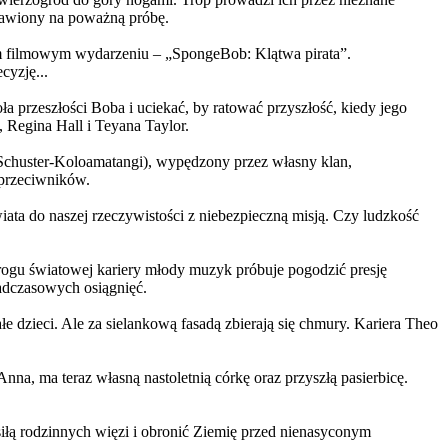
ystawiony na poważną próbę.
m filmowym wydarzeniu – „SpongeBob: Klątwa pirata”.
yzję...
a przeszłości Boba i uciekać, by ratować przyszłość, kiedy jego
 Regina Hall i Teyana Taylor.
us Schuster-Koloamatangi), wypędzony przez własny klan,
 przeciwników.
ata do naszej rzeczywistości z niebezpieczną misją. Czy ludzkość
rogu światowej kariery młody muzyk próbuje pogodzić presję
nadczasowych osiągnięć.
 dzieci. Ale za sielankową fasadą zbierają się chmury. Kariera Theo
ma teraz własną nastoletnią córkę oraz przyszłą pasierbicę.
iłą rodzinnych więzi i obronić Ziemię przed nienasyconym