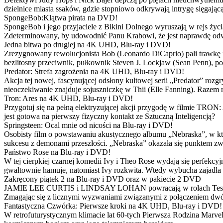
dzielnice miasta ssaków, gdzie stopniowo odkrywają intrygę sięgającą
SpongeBob:Klątwa pirata na DVD!
SpongeBob i jego przyjaciele z Bikini Dolnego wyruszają w rejs 
Zdeterminowany, by udowodnić Panu Krabowi, że jest naprawdę odw
Jedna bitwa po drugiej na 4K UHD, Blu-ray i DVD!
Zrezygnowany rewolucjonista Bob (Leonardo DiCaprio) pali trawkę i ż
bezlitosny przeciwnik, pułkownik Steven J. Lockjaw (Sean Penn), po 
Predator: Strefa zagrożenia na 4K UHD, Blu-ray i DVD!
Akcja tej nowej, fascynującej odsłony kultowej serii „Predator” roz
nieoczekiwanie znajduje sojuszniczkę w Thii (Elle Fanning). Razem
Tron: Ares na 4K UHD, Blu-ray i DVD!
Przygotuj się na pełną elektryzującej akcji przygodę w filmie TRON
jest gotowa na pierwszy fizyczny kontakt ze Sztuczną Inteligencją?
Springsteen: Ocal mnie od nicości na Blu-ray i DVD!
Osobisty film o powstawaniu akustycznego albumu „Nebraska”, w któ
sukcesu z demonami przeszłości. „Nebraska” okazała się punktem zw
Państwo Rose na Blu-ray i DVD!
W tej cierpkiej czarnej komedii Ivy i Theo Rose wydają się perfekcy
gwałtownie hamuje, natomiast Ivy rozkwita. Wtedy wybucha zajadła r
Zakręcony piątek 2 na Blu-ray i DVD oraz w pakiecie 2 DVD
JAMIE LEE CURTIS i LINDSAY LOHAN powracają w rolach Tess i Anny
Zmagając się z licznymi wyzwaniami związanymi z połączeniem dwóc
Fantastyczna Czwórka: Pierwsze kroki na 4K UHD, Blu-ray i DVD!
W retrofuturystycznym klimacie lat 60-tych Pierwsza Rodzina Marve