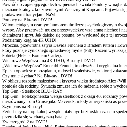
Powróć do zapierającego dech w piersiach świata Pandory w najbardzie
nieznane krainy z koczowniczymi Wietrznymi Kupcami. Pojawia się 
pradawnymi tradycjami Na'vi.
Pomocy na Blu-ray i DVD!
W tym tętniącym czarnym humorem thrillerze psychologicznym dwoje
wyspę. Aby przetrwać, muszą przezwyciężyć wzajemną niechęć i naucz
charakteru i spryt. Jak daleko się posuną, by wydostać się z tej mrocz
Podziemny krąg na 4K UHD!
Mroczna, przewrotna satyra Davida Finchera z Bradem Pittem i Ed
który poznaje cynicznego sprzedawcę mydła (Pitt). Razem wyruszają n
kobieta (Helena Bonham Carter).
Wichrowe Wzgórza - na 4K UHD, Blu-ray i DVD!
„Wichrowe Wzgórza” Emerald Fennell, to odważna i oryginalna interpr
Epicka opowieść o pożądaniu, miłości i szaleństwie, w której zakaza
Czy mnie słychac? Na Blu-ray i DVD!
W obliczu rozpadu małżeństwa i kryzysu wieku średniego Alex (Will 
poniosła dla rodziny. Sytuacja zmusza ich do radzenia sobie z wych
Top Gun - Steelbook BLU- RAY
Top Gun - kolekcjonerska wersja steelbook z okazji 40. rocznicy po
niezrównany Tom Cruise jako Maverick, młody amerykański as przestw
Szympans na Blu-ray!
Ferie Lucy na tropikalnej wyspie miały być beztroskim czasem spędz
przerodziła się w chaotyczną batalię...
Zwierzogród 2 na DVD!
Detektywi Judy Hops i Nick Bajer depczą po piętach nieuchwytnemu