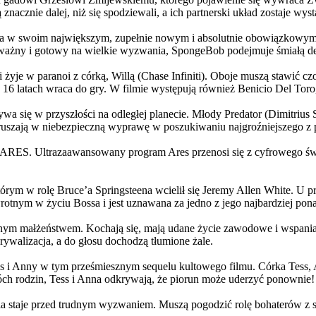
 znacznie dalej, niż się spodziewali, a ich partnerski układ zostaje w
życia w swoim największym, zupełnie nowym i absolutnie obowiązkowy
ażny i gotowy na wielkie wyzwania, SpongeBob podejmuje śmiałą dec
yje w paranoi z córką, Willą (Chase Infiniti). Oboje muszą stawić czoł
16 latach wraca do gry. W filmie występują również Benicio Del Toro,
grywa się w przyszłości na odległej planecie. Młody Predator (Dimitri
 ruszają w niebezpieczną wyprawę w poszukiwaniu najgroźniejszego z
: ARES. Ultrazaawansowany program Ares przenosi się z cyfrowego świ
rym w rolę Bruce’a Springsteena wcielił się Jeremy Allen White. U p
rotnym w życiu Bossa i jest uznawana za jedno z jego najbardziej po
jnym małżeństwem. Kochają się, mają udane życie zawodowe i wspaniałe
ywalizacja, a do głosu dochodzą tłumione żale.
 w tym prześmiesznym sequelu kultowego filmu. Córka Tess, Anna, 
h rodzin, Tess i Anna odkrywają, że piorun może uderzyć ponownie!
la staje przed trudnym wyzwaniem. Muszą pogodzić rolę bohaterów z s