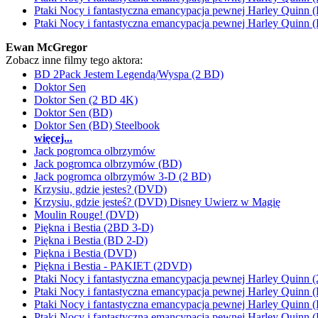
Ptaki Nocy i fantastyczna emancypacja pewnej Harley Quinn 
Ptaki Nocy i fantastyczna emancypacja pewnej Harley Quinn
Ewan McGregor
Zobacz inne filmy tego aktora:
BD 2Pack Jestem Legendą/Wyspa (2 BD)
Doktor Sen
Doktor Sen (2 BD 4K)
Doktor Sen (BD)
Doktor Sen (BD) Steelbook
więcej...
Jack pogromca olbrzymów
Jack pogromca olbrzymów (BD)
Jack pogromca olbrzymów 3-D (2 BD)
Krzysiu, gdzie jestes? (DVD)
Krzysiu, gdzie jesteś? (DVD) Disney Uwierz w Magię
Moulin Rouge! (DVD)
Piękna i Bestia (2BD 3-D)
Piękna i Bestia (BD 2-D)
Piękna i Bestia (DVD)
Piękna i Bestia - PAKIET (2DVD)
Ptaki Nocy i fantastyczna emancypacja pewnej Harley Quinn
Ptaki Nocy i fantastyczna emancypacja pewnej Harley Quinn 
Ptaki Nocy i fantastyczna emancypacja pewnej Harley Quinn 
Ptaki Nocy i fantastyczna emancypacja pewnej Harley Quinn