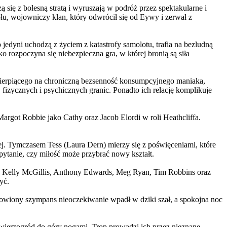
 się z bolesną stratą i wyruszają w podróż przez spektakularne i
, wojowniczy klan, który odwrócił się od Eywy i zerwał z
yni uchodzą z życiem z katastrofy samolotu, trafia na bezludną
rozpoczyna się niebezpieczna gra, w której bronią są siła
ierpiącego na chroniczną bezsenność konsumpcyjnego maniaka,
 fizycznych i psychicznych granic. Ponadto ich relację komplikuje
argot Robbie jako Cathy oraz Jacob Elordi w roli Heathcliffa.
ej. Tymczasem Tess (Laura Dern) mierzy się z poświęceniami, które
ytanie, czy miłość może przybrać nowy kształt.
er, Kelly McGillis, Anthony Edwards, Meg Ryan, Tim Robbins oraz
yć.
omowiony szympans nieoczekiwanie wpadł w dziki szał, a spokojna noc
ierzogród do góry nogami. Trop prowadzi ich przez nieznane