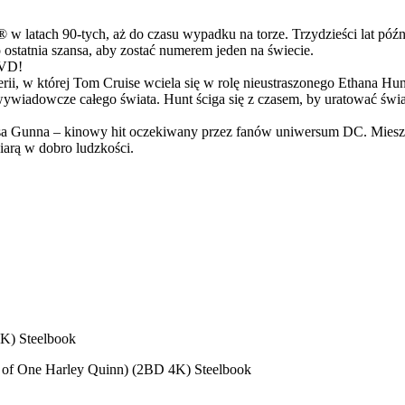
latach 90-tych, aż do czasu wypadku na torze. Trzydzieści lat późn
ostatnia szansa, aby zostać numerem jeden na świecie.
DVD!
serii, w której Tom Cruise wciela się w rolę nieustraszonego Ethana 
ci wywiadowcze całego świata. Hunt ściga się z czasem, by uratować świ
Gunna – kinowy hit oczekiwany przez fanów uniwersum DC. Mieszanka
arą w dobro ludzkości.
4K) Steelbook
n of One Harley Quinn) (2BD 4K) Steelbook