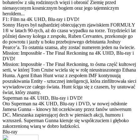
bohaterów z siłą rodzinnych więzi i obronić Ziemię przed
nienasyconym kosmicznym bogiem oraz jego tajemniczym
heroldem...
F1: Film na 4K UHD, Blu-ray i DVD!
Sonny Hayes był najbardziej obiecującym zjawiskiem FORMUŁY
1® w latach 90-tych, aż do czasu wypadku na torze. Trzydzieści lat
później dawny kolega z zespołu, Ruben Cervantes, przekonuje go
do powrotu i jazdy u boku przebojowego debiutanta Joshuy
Pearce’a. To ostatnia szansa, aby zostać numerem jeden na świecie.
Mission: Impossible - The Final Reckoning na 4K UHD, Blu-ray i
DVD!
Mission: Impossible - The Final Reckoning, to ósma część kultowej
serii, w której Tom Cruise wciela się w rolę nieustraszonego Ethana
Hunta. Agent Ethan Hunt wraz z zespołem IMF kontynuują
poszukiwania Entity - sztucznej inteligencji, która zinfiltrowała sieci
wywiadowcze całego świata. Hunt ściga się z czasem, by uratować
świat, który znamy.
Superman na 4K UHD, Blu-ray i DVD!
Oto Superman na 4K UHD, Blu-ray i DVD, w nowej odsłonie
Jamesa Gunna – kinowy hit oczekiwany przez fanów uniwersum
DC. Mieszanka zapierającej dech w piersiach akcji, humoru i
wzruszeń. Superman Gunna kieruje się współczuciem i głęboko
zakorzenioną wiarą w dobro ludzkości.
Blu-ray