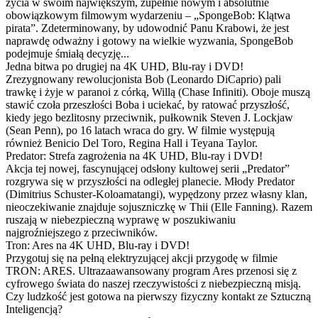
życia w swoim największym, zupełnie nowym i absolutnie
obowiązkowym filmowym wydarzeniu – „SpongeBob: Klątwa
pirata”. Zdeterminowany, by udowodnić Panu Krabowi, że jest
naprawdę odważny i gotowy na wielkie wyzwania, SpongeBob
podejmuje śmiałą decyzję...
Jedna bitwa po drugiej na 4K UHD, Blu-ray i DVD!
Zrezygnowany rewolucjonista Bob (Leonardo DiCaprio) pali
trawkę i żyje w paranoi z córką, Willą (Chase Infiniti). Oboje muszą
stawić czoła przeszłości Boba i uciekać, by ratować przyszłość,
kiedy jego bezlitosny przeciwnik, pułkownik Steven J. Lockjaw
(Sean Penn), po 16 latach wraca do gry. W filmie występują
również Benicio Del Toro, Regina Hall i Teyana Taylor.
Predator: Strefa zagrożenia na 4K UHD, Blu-ray i DVD!
Akcja tej nowej, fascynującej odsłony kultowej serii „Predator”
rozgrywa się w przyszłości na odległej planecie. Młody Predator
(Dimitrius Schuster-Koloamatangi), wypędzony przez własny klan,
nieoczekiwanie znajduje sojuszniczkę w Thii (Elle Fanning). Razem
ruszają w niebezpieczną wyprawę w poszukiwaniu
najgroźniejszego z przeciwników.
Tron: Ares na 4K UHD, Blu-ray i DVD!
Przygotuj się na pełną elektryzującej akcji przygodę w filmie
TRON: ARES. Ultrazaawansowany program Ares przenosi się z
cyfrowego świata do naszej rzeczywistości z niebezpieczną misją.
Czy ludzkość jest gotowa na pierwszy fizyczny kontakt ze Sztuczną
Inteligencją?