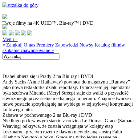
Twoje filmy na 4K UHD™, Blu-ray™ i DVD
Menu »
« Zamknij
O nas
Premiery
Zapowiedzi
Newsy
Katalog filmów
szukanie zaawansowane »
Diabeł ubiera się u Prady 2 na Blu-ray i DVD!
Andy Sachs (Anne Hathaway) powraca do magazynu „Runway”
jako nowa redaktorka działu reportaży. Tymczasem jej legendarna
była szefowa Miranda (Meryl Streep) staje do walki o przyszłość
stworzonego przez siebie medialnego imperium. Znajome twarze i
nowe postacie spotykają się na wybiegu w tej stylowej kontynuacji
kultowego hitu.
Zabawa w pochowanego 2 na Blu-ray i DVD!
Niedługo po krwawym starciu z rodziną Le Domas, Grace (Samara
Weaving) odkrywa, że została wciągnięta w kolejny etap
koszmarnej gry, tym razem z dawno niewidzianą siostrą Faith
(Kathryn Newton) u boku. Grace ma tylko jedną szansę na