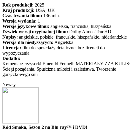
Rok produkcji:
2025
Kraj produkcji:
USA, UK
Czas trwania filmu:
136 min.
Wersja wydania:
1
Wersje językowe filmu:
angielska, francuska, hiszpańska
Dźwięk wersji oryginalnej filmu:
Dolby Atmos TrueHD
Napisy:
angielskie, polskie, francuskie, hiszpańskie, niderlandzkie
Wersja dla niesłyszących:
Angielska
Licencja:
film do sprzedaży detalicznej bez licencji do
wypożyczania
Dodatki:
Komentarz reżyserki Emerald Fennell; MATERIAŁY ZZA KULIS:
Ściegi pożądania, Spuścizna miłości i szaleństwa, Tworzenie
gorączkowego snu
Newsy
Ród Smoka, Sezon 2 na Blu-ray™ i DVD!