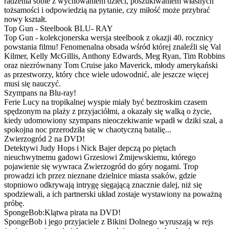
radzenia sobie z wychowaniem dzieci, poszukiwaniem własnych
tożsamości i odpowiedzią na pytanie, czy miłość może przybrać
nowy kształt.
Top Gun - Steelbook BLU- RAY
Top Gun - kolekcjonerska wersja steelbook z okazji 40. rocznicy
powstania filmu! Fenomenalna obsada wśród której znaleźli się Val
Kilmer, Kelly McGillis, Anthony Edwards, Meg Ryan, Tim Robbins
oraz niezrównany Tom Cruise jako Maverick, młody amerykański
as przestworzy, który chce wiele udowodnić, ale jeszcze więcej
musi się nauczyć.
Szympans na Blu-ray!
Ferie Lucy na tropikalnej wyspie miały być beztroskim czasem
spędzonym na plaży z przyjaciółmi, a okazały się walką o życie,
kiedy udomowiony szympans nieoczekiwanie wpadł w dziki szał, a
spokojna noc przerodziła się w chaotyczną batalię...
Zwierzogród 2 na DVD!
Detektywi Judy Hops i Nick Bajer depczą po piętach
nieuchwytnemu gadowi Grzesiowi Żmijewskiemu, którego
pojawienie się wywraca Zwierzogród do góry nogami. Trop
prowadzi ich przez nieznane dzielnice miasta ssaków, gdzie
stopniowo odkrywają intrygę sięgającą znacznie dalej, niż się
spodziewali, a ich partnerski układ zostaje wystawiony na poważną
próbę.
SpongeBob:Klątwa pirata na DVD!
SpongeBob i jego przyjaciele z Bikini Dolnego wyruszają w rejs