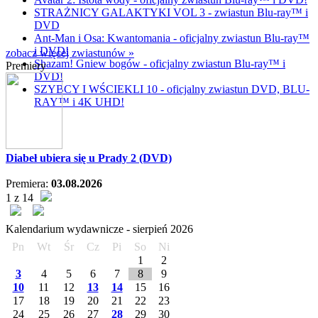
STRAŻNICY GALAKTYKI VOL 3 - zwiastun Blu-ray™ i
DVD
Ant-Man i Osa: Kwantomania - oficjalny zwiastun Blu-ray™
i DVD!
zobacz więcej zwiastunów »
Shazam! Gniew bogów - oficjalny zwiastun Blu-ray™ i
Premiery
DVD!
SZYBCY I WŚCIEKLI 10 - oficjalny zwiastun DVD, BLU-
RAY™ i 4K UHD!
Diabeł ubiera się u Prady 2 (DVD)
Premiera:
03.08.2026
1 z 14
Kalendarium wydawnicze -
sierpień
2026
Pn
Wt
Śr
Cz
Pi
So
Ni
1
2
3
4
5
6
7
8
9
10
11
12
13
14
15
16
17
18
19
20
21
22
23
24
25
26
27
28
29
30