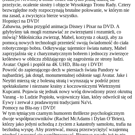
przeżycie, ocalenie siostry i objęcie Wysokiego Tronu Rady. Cztery
bezwzględne rody rozpoczynają brutalne polowanie, w którym nie
ma zasad, a zwycięzca bierze wszystko.
Hopnięci na DVD!
Zabawna, pełna przygód animacja Disney i Pixar na DVD. A
gdybyśmy tak mogli rozmawiać ze zwierzętami i rozumieli, co
mówią? Miłośniczka zwierząt, Mabel, korzysta z okazji, aby za
pomocą nowych technologii przenieść swoją świadomość do ciała
robotycznego bobra. Odkrywając tajemnice świata natury, Mabel
zaprzyjaźnia się z charyzmatycznym bobrem i jednoczy zwierzęce
królestwo w obliczu zbliżającego się zagrożenia ze strony ludzi.
Avatar: Ogień i popiół na 4K UHD, Blu-ray i DVD!
Powróć do zapierającego dech w piersiach świata Pandory w
najbardziej, jak dotąd, monumentalnej odsłonie sagi Avatar. Jake i
Neytiri mierzą się z bolesną stratą i wyruszają w podróż przez
spektakularne i nieznane krainy z koczowniczymi Wietrznymi
Kupcami. Pojawia się jednak nowy wróg dowodzony przez okrutną
Varang - to Ludzie Popiołu, wojowniczy klan, który odwrócił się od
Eywy i zerwał z pradawnymi tradycjami Na'vi.
Pomocy na Blu-ray i DVD!
W tym tętniącym czarnym humorem thrillerze psychologicznym
dwoje współpracowników (Rachel McAdams i Dylan O’Brien),
którzy jako jedyni uchodzą z życiem z katastrofy samolotu, trafia na
bezludną wyspę. Aby przetrwać, muszą przezwyciężyć wzajemną
niechęć i nauczyć się współpracować. Biurowe zasady już tu nie