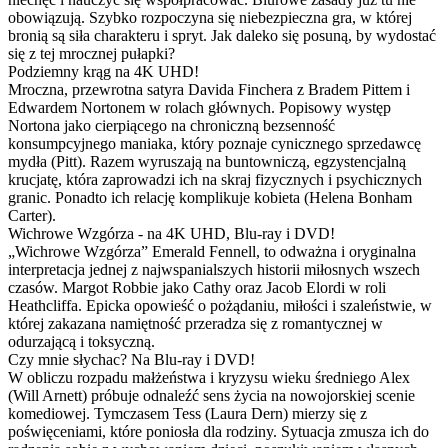
obowiązują. Szybko rozpoczyna się niebezpieczna gra, w której
bronią są siła charakteru i spryt. Jak daleko się posuną, by wydostać
się z tej mrocznej pułapki?
Podziemny krąg na 4K UHD!
Mroczna, przewrotna satyra Davida Finchera z Bradem Pittem i
Edwardem Nortonem w rolach głównych. Popisowy występ
Nortona jako cierpiącego na chroniczną bezsenność
konsumpcyjnego maniaka, który poznaje cynicznego sprzedawcę
mydła (Pitt). Razem wyruszają na buntowniczą, egzystencjalną
krucjatę, która zaprowadzi ich na skraj fizycznych i psychicznych
granic. Ponadto ich relację komplikuje kobieta (Helena Bonham
Carter).
Wichrowe Wzgórza - na 4K UHD, Blu-ray i DVD!
„Wichrowe Wzgórza” Emerald Fennell, to odważna i oryginalna
interpretacja jednej z najwspanialszych historii miłosnych wszech
czasów. Margot Robbie jako Cathy oraz Jacob Elordi w roli
Heathcliffa. Epicka opowieść o pożądaniu, miłości i szaleństwie, w
której zakazana namiętność przeradza się z romantycznej w
odurzającą i toksyczną.
Czy mnie słychac? Na Blu-ray i DVD!
W obliczu rozpadu małżeństwa i kryzysu wieku średniego Alex
(Will Arnett) próbuje odnaleźć sens życia na nowojorskiej scenie
komediowej. Tymczasem Tess (Laura Dern) mierzy się z
poświęceniami, które poniosła dla rodziny. Sytuacja zmusza ich do