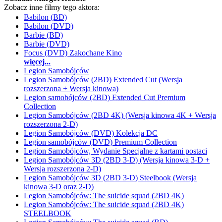
Zobacz inne filmy tego aktora:
Babilon (BD)
Babilon (DVD)
Barbie (BD)
Barbie (DVD)
Focus (DVD) Zakochane Kino
więcej...
Legion Samobójców
Legion Samobójców (2BD) Extended Cut (Wersja
rozszerzona + Wersja kinowa)
Legion samobójców (2BD) Extended Cut Premium
Collection
Legion Samobójców (2BD 4K) (Wersja kinowa 4K + Wersja
rozszerzona 2-D)
Legion Samobójców (DVD) Kolekcja DC
Legion samobójców (DVD) Premium Collection
Legion Samobójców, Wydanie Specjalne z kartami postaci
Legion Samobójców 3D (2BD 3-D) (Wersja kinowa 3-D +
Wersja rozszerzona 2-D)
Legion Samobójców 3D (2BD 3-D) Steelbook (Wersja
kinowa 3-D oraz 2-D)
Legion Samobójców: The suicide squad (2BD 4K)
Legion Samobójców: The suicide squad (2BD 4K)
STEELBOOK