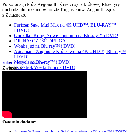
Po koronacji króla Aegona II i śmierci syna królowej Rhaenyry
dochodzi do rozłamu w rodzie Targaryenów. Aegon II rządzi
z Żelaznego...
Furiosa: Saga Mad Max na 4K UHD™, BLU-RAY™
I DVD!
Godzilla i Kong: Nowe imperium na Blu-ray™ i DVD!
DIUNA: CZĘŚĆ DRUGA
Wonka już na Blu-ray™ i DVD!
Aquaman i Zaginione Królestwo na 4K UHD™, Blu-ray™
i DVD!
Marvels na Blu-ray™ i DVD!
zobacz więcej newsów »
Psi Patrol: Wielki Film na DVD!
Zwiastuny
Ostatnio dodane:
Avatar 2: Istota wody - oficjalny zwiastun Blu-ray™ i DVD!