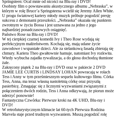
Springsteen: Ocal mnie od nicości na Blu-ray i DVD!
Osobisty film o powstawaniu akustycznego albumu „Nebraska”, w
którym w rolę Bruce’a Springsteena wcielił się Jeremy Allen White.
U progu światowej kariery młody muzyk próbuje pogodzić presję
sukcesu z demonami przeszłości. „Nebraska” okazała się punktem
zwrotnym w życiu Bossa i jest uznawana za jedno z jego
najbardziej ponadczasowych osiągnięć.
Państwo Rose na Blu-ray i DVD!
W tej cierpkiej czarnej komedii Ivy i Theo Rose wydają się
perfekcyjnym małżeństwem. Kochają się, mają udane życie
zawodowe i wspaniałe dzieci. Ale za sielankową fasadą zbierają się
chmury. Kariera Theo gwałtownie hamuje, natomiast Ivy rozkwita.
Wtedy wybucha zajadła rywalizacja, a do głosu dochodzą tłumione
żale.
Zakręcony piątek 2 na Blu-ray i DVD oraz w pakiecie 2 DVD
JAMIE LEE CURTIS i LINDSAY LOHAN powracają w rolach
Tess i Anny w tym prześmiesznym sequelu kultowego filmu. Córka
Tess, Anna, ma teraz własną nastoletnią córkę oraz przyszłą
pasierbicę. Zmagając się z licznymi wyzwaniami związanymi z
połączeniem dwóch rodzin, Tess i Anna odkrywają, że piorun może
uderzyć ponownie!
Fantastyczna Czwórka: Pierwsze kroki na 4K UHD, Blu-ray i
DVD!
W retrofuturystycznym klimacie lat 60-tych Pierwsza Rodzina
Marvela staje przed trudnym wyzwaniem. Muszą pogodzić rolę