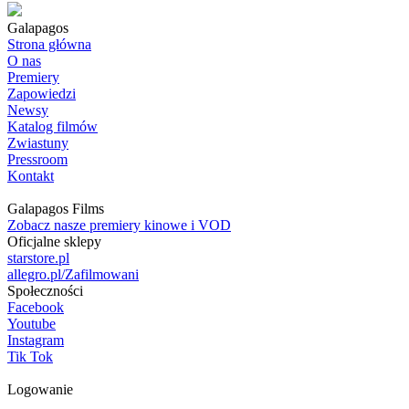
Galapagos
Strona główna
O nas
Premiery
Zapowiedzi
Newsy
Katalog filmów
Zwiastuny
Pressroom
Kontakt
Galapagos Films
Zobacz nasze premiery kinowe i VOD
Oficjalne sklepy
starstore.pl
allegro.pl/Zafilmowani
Społeczności
Facebook
Youtube
Instagram
Tik Tok
Logowanie