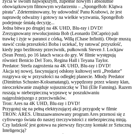
życia w swoim największym, zupełnie nowym i absolutnie
obowiązkowym filmowym wydarzeniu – „SpongeBob: Klątwa
pirata”. Zdeterminowany, by udowodnić Panu Krabowi, że jest
naprawdę odważny i gotowy na wielkie wyzwania, SpongeBob
podejmuje śmiałą decyzję...
Jedna bitwa po drugiej na 4K UHD, Blu-ray i DVD!
Zrezygnowany rewolucjonista Bob (Leonardo DiCaprio) pali
trawkę i żyje w paranoi z córką, Willą (Chase Infiniti). Oboje muszą
stawić czoła przeszłości Boba i uciekać, by ratować przyszłość,
kiedy jego bezlitosny przeciwnik, pułkownik Steven J. Lockjaw
(Sean Penn), po 16 latach wraca do gry. W filmie występują
również Benicio Del Toro, Regina Hall i Teyana Taylor.
Predator: Strefa zagrożenia na 4K UHD, Blu-ray i DVD!
Akcja tej nowej, fascynującej odsłony kultowej serii „Predator”
rozgrywa się w przyszłości na odległej planecie. Młody Predator
(Dimitrius Schuster-Koloamatangi), wypędzony przez własny klan,
nieoczekiwanie znajduje sojuszniczkę w Thii (Elle Fanning). Razem
ruszają w niebezpieczną wyprawę w poszukiwaniu
najgroźniejszego z przeciwników.
Tron: Ares na 4K UHD, Blu-ray i DVD!
Przygotuj się na pełną elektryzującej akcji przygodę w filmie
TRON: ARES. Ultrazaawansowany program Ares przenosi się z
cyfrowego świata do naszej rzeczywistości z niebezpieczną misją.
Czy ludzkość jest gotowa na pierwszy fizyczny kontakt ze Sztuczną
Inteligencją?