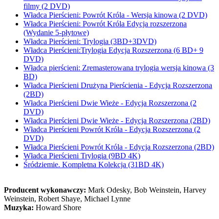
filmy (2 DVD)
Władca Pierścieni: Powrót Króla - Wersja kinowa (2 DVD)
Władca Pierścieni: Powrót Króla Edycja rozszerzona
(Wydanie 5-płytowe)
Władca Pierścieni: Trylogia (3BD+3DVD)
Władca Pierścieni:Trylogia Edycja Rozszerzona (6 BD+ 9
DVD)
Władca pierścieni: Zremasterowana trylogia wersja kinowa (3
BD)
Władca Pierścieni Drużyna Pierścienia - Edycja Rozszerzona
(2BD)
Władca Pierścieni Dwie Wieże - Edycja Rozszerzona (2
DVD)
Władca Pierścieni Dwie Wieże - Edycja Rozszerzona (2BD)
Władca Pierścieni Powrót Króla - Edycja Rozszerzona (2
DVD)
Władca Pierścieni Powrót Króla - Edycja Rozszerzona (2BD)
Władca Pierścieni Trylogia (9BD 4K)
Śródziemie. Kompletna Kolekcja (31BD 4K)
Producent wykonawczy:
Mark Odesky, Bob Weinstein, Harvey
Weinstein, Robert Shaye, Michael Lynne
Muzyka:
Howard Shore