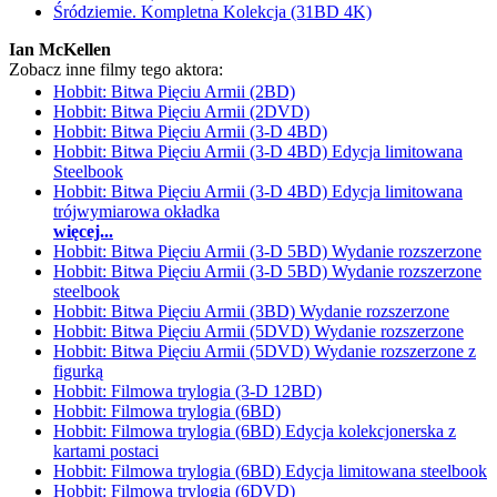
Śródziemie. Kompletna Kolekcja (31BD 4K)
Ian McKellen
Zobacz inne filmy tego aktora:
Hobbit: Bitwa Pięciu Armii (2BD)
Hobbit: Bitwa Pięciu Armii (2DVD)
Hobbit: Bitwa Pięciu Armii (3-D 4BD)
Hobbit: Bitwa Pięciu Armii (3-D 4BD) Edycja limitowana
Steelbook
Hobbit: Bitwa Pięciu Armii (3-D 4BD) Edycja limitowana
trójwymiarowa okładka
więcej...
Hobbit: Bitwa Pięciu Armii (3-D 5BD) Wydanie rozszerzone
Hobbit: Bitwa Pięciu Armii (3-D 5BD) Wydanie rozszerzone
steelbook
Hobbit: Bitwa Pięciu Armii (3BD) Wydanie rozszerzone
Hobbit: Bitwa Pięciu Armii (5DVD) Wydanie rozszerzone
Hobbit: Bitwa Pięciu Armii (5DVD) Wydanie rozszerzone z
figurką
Hobbit: Filmowa trylogia (3-D 12BD)
Hobbit: Filmowa trylogia (6BD)
Hobbit: Filmowa trylogia (6BD) Edycja kolekcjonerska z
kartami postaci
Hobbit: Filmowa trylogia (6BD) Edycja limitowana steelbook
Hobbit: Filmowa trylogia (6DVD)