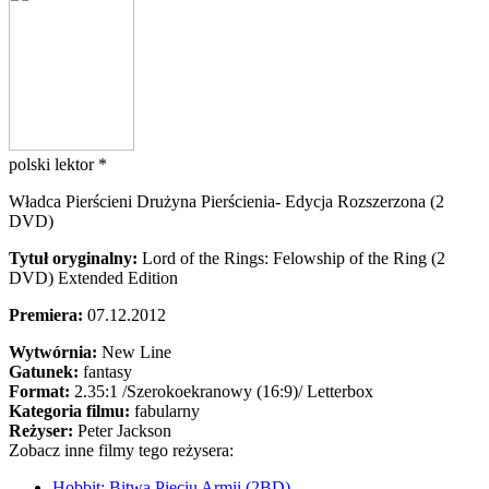
polski lektor *
Władca Pierścieni Drużyna Pierścienia- Edycja Rozszerzona (2
DVD)
Tytuł oryginalny:
Lord of the Rings: Felowship of the Ring (2
DVD) Extended Edition
Premiera:
07.12.2012
Wytwórnia:
New Line
Gatunek:
fantasy
Format:
2.35:1
/Szerokoekranowy (16:9)/
Letterbox
Kategoria filmu:
fabularny
Reżyser:
Peter Jackson
Zobacz inne filmy tego reżysera:
Hobbit: Bitwa Pięciu Armii (2BD)