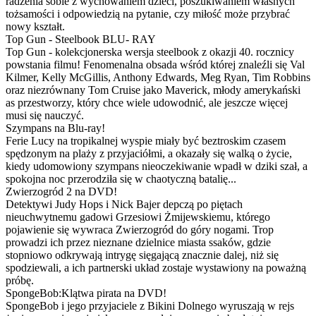
radzenia sobie z wychowaniem dzieci, poszukiwaniem własnych
tożsamości i odpowiedzią na pytanie, czy miłość może przybrać
nowy kształt.
Top Gun - Steelbook BLU- RAY
Top Gun - kolekcjonerska wersja steelbook z okazji 40. rocznicy
powstania filmu! Fenomenalna obsada wśród której znaleźli się Val
Kilmer, Kelly McGillis, Anthony Edwards, Meg Ryan, Tim Robbins
oraz niezrównany Tom Cruise jako Maverick, młody amerykański
as przestworzy, który chce wiele udowodnić, ale jeszcze więcej
musi się nauczyć.
Szympans na Blu-ray!
Ferie Lucy na tropikalnej wyspie miały być beztroskim czasem
spędzonym na plaży z przyjaciółmi, a okazały się walką o życie,
kiedy udomowiony szympans nieoczekiwanie wpadł w dziki szał, a
spokojna noc przerodziła się w chaotyczną batalię...
Zwierzogród 2 na DVD!
Detektywi Judy Hops i Nick Bajer depczą po piętach
nieuchwytnemu gadowi Grzesiowi Żmijewskiemu, którego
pojawienie się wywraca Zwierzogród do góry nogami. Trop
prowadzi ich przez nieznane dzielnice miasta ssaków, gdzie
stopniowo odkrywają intrygę sięgającą znacznie dalej, niż się
spodziewali, a ich partnerski układ zostaje wystawiony na poważną
próbę.
SpongeBob:Klątwa pirata na DVD!
SpongeBob i jego przyjaciele z Bikini Dolnego wyruszają w rejs