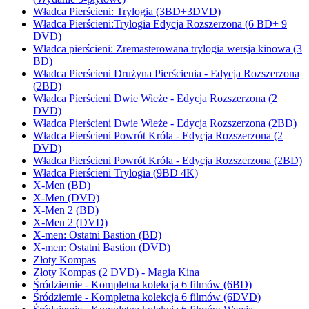
Władca Pierścieni: Trylogia (3BD+3DVD)
Władca Pierścieni:Trylogia Edycja Rozszerzona (6 BD+ 9
DVD)
Władca pierścieni: Zremasterowana trylogia wersja kinowa (3
BD)
Władca Pierścieni Drużyna Pierścienia - Edycja Rozszerzona
(2BD)
Władca Pierścieni Dwie Wieże - Edycja Rozszerzona (2
DVD)
Władca Pierścieni Dwie Wieże - Edycja Rozszerzona (2BD)
Władca Pierścieni Powrót Króla - Edycja Rozszerzona (2
DVD)
Władca Pierścieni Powrót Króla - Edycja Rozszerzona (2BD)
Władca Pierścieni Trylogia (9BD 4K)
X-Men (BD)
X-Men (DVD)
X-Men 2 (BD)
X-Men 2 (DVD)
X-men: Ostatni Bastion (BD)
X-men: Ostatni Bastion (DVD)
Złoty Kompas
Złoty Kompas (2 DVD) - Magia Kina
Śródziemie - Kompletna kolekcja 6 filmów (6BD)
Śródziemie - Kompletna kolekcja 6 filmów (6DVD)