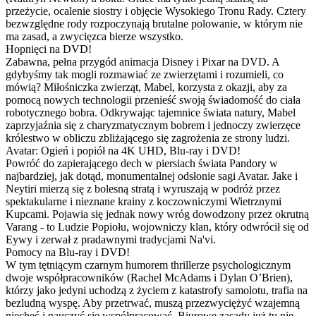
przeżycie, ocalenie siostry i objęcie Wysokiego Tronu Rady. Cztery
bezwzględne rody rozpoczynają brutalne polowanie, w którym nie
ma zasad, a zwycięzca bierze wszystko.
Hopnięci na DVD!
Zabawna, pełna przygód animacja Disney i Pixar na DVD. A
gdybyśmy tak mogli rozmawiać ze zwierzętami i rozumieli, co
mówią? Miłośniczka zwierząt, Mabel, korzysta z okazji, aby za
pomocą nowych technologii przenieść swoją świadomość do ciała
robotycznego bobra. Odkrywając tajemnice świata natury, Mabel
zaprzyjaźnia się z charyzmatycznym bobrem i jednoczy zwierzęce
królestwo w obliczu zbliżającego się zagrożenia ze strony ludzi.
Avatar: Ogień i popiół na 4K UHD, Blu-ray i DVD!
Powróć do zapierającego dech w piersiach świata Pandory w
najbardziej, jak dotąd, monumentalnej odsłonie sagi Avatar. Jake i
Neytiri mierzą się z bolesną stratą i wyruszają w podróż przez
spektakularne i nieznane krainy z koczowniczymi Wietrznymi
Kupcami. Pojawia się jednak nowy wróg dowodzony przez okrutną
Varang - to Ludzie Popiołu, wojowniczy klan, który odwrócił się od
Eywy i zerwał z pradawnymi tradycjami Na'vi.
Pomocy na Blu-ray i DVD!
W tym tętniącym czarnym humorem thrillerze psychologicznym
dwoje współpracowników (Rachel McAdams i Dylan O’Brien),
którzy jako jedyni uchodzą z życiem z katastrofy samolotu, trafia na
bezludną wyspę. Aby przetrwać, muszą przezwyciężyć wzajemną
niechęć i nauczyć się współpracować. Biurowe zasady już tu nie