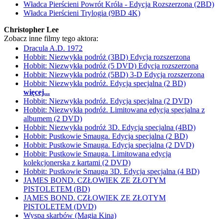
Władca Pierścieni Powrót Króla - Edycja Rozszerzona (2BD)
Władca Pierścieni Trylogia (9BD 4K)
Christopher Lee
Zobacz inne filmy tego aktora:
Dracula A.D. 1972
Hobbit: Niezwykła podróż (3BD) Edycja rozszerzona
Hobbit: Niezwykła podróż (5 DVD) Edycja rozszerzona
Hobbit: Niezwykła podróż (5BD) 3-D Edycja rozszerzona
Hobbit: Niezwykła podróż. Edycja specjalna (2 BD)
więcej...
Hobbit: Niezwykła podróż. Edycja specjalna (2 DVD)
Hobbit: Niezwykła podróż. Limitowana edycja specjalna z
albumem (2 DVD)
Hobbit: Niezwykła podróż 3D. Edycja specjalna (4BD)
Hobbit: Pustkowie Smauga. Edycja specjalna (2 BD)
Hobbit: Pustkowie Smauga. Edycja specjalna (2 DVD)
Hobbit: Pustkowie Smauga. Limitowana edycja
kolekcjonerska z kartami (2 DVD)
Hobbit: Pustkowie Smauga 3D. Edycja specjalna (4 BD)
JAMES BOND. CZŁOWIEK ZE ZŁOTYM
PISTOLETEM (BD)
JAMES BOND. CZŁOWIEK ZE ZŁOTYM
PISTOLETEM (DVD)
Wyspa skarbów (Magia Kina)