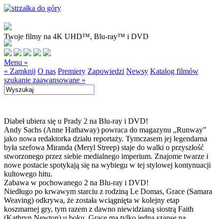
Twoje filmy na 4K UHD™, Blu-ray™ i DVD
Menu »
« Zamknij
O nas
Premiery
Zapowiedzi
Newsy
Katalog filmów
szukanie zaawansowane »
Diabeł ubiera się u Prady 2 na Blu-ray i DVD!
Andy Sachs (Anne Hathaway) powraca do magazynu „Runway”
jako nowa redaktorka działu reportaży. Tymczasem jej legendarna
była szefowa Miranda (Meryl Streep) staje do walki o przyszłość
stworzonego przez siebie medialnego imperium. Znajome twarze i
nowe postacie spotykają się na wybiegu w tej stylowej kontynuacji
kultowego hitu.
Zabawa w pochowanego 2 na Blu-ray i DVD!
Niedługo po krwawym starciu z rodziną Le Domas, Grace (Samara
Weaving) odkrywa, że została wciągnięta w kolejny etap
koszmarnej gry, tym razem z dawno niewidzianą siostrą Faith
(Kathryn Newton) u boku. Grace ma tylko jedną szansę na