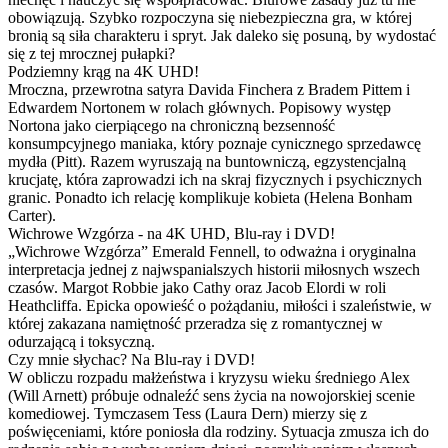
obowiązują. Szybko rozpoczyna się niebezpieczna gra, w której
bronią są siła charakteru i spryt. Jak daleko się posuną, by wydostać
się z tej mrocznej pułapki?
Podziemny krąg na 4K UHD!
Mroczna, przewrotna satyra Davida Finchera z Bradem Pittem i
Edwardem Nortonem w rolach głównych. Popisowy występ
Nortona jako cierpiącego na chroniczną bezsenność
konsumpcyjnego maniaka, który poznaje cynicznego sprzedawcę
mydła (Pitt). Razem wyruszają na buntowniczą, egzystencjalną
krucjatę, która zaprowadzi ich na skraj fizycznych i psychicznych
granic. Ponadto ich relację komplikuje kobieta (Helena Bonham
Carter).
Wichrowe Wzgórza - na 4K UHD, Blu-ray i DVD!
„Wichrowe Wzgórza” Emerald Fennell, to odważna i oryginalna
interpretacja jednej z najwspanialszych historii miłosnych wszech
czasów. Margot Robbie jako Cathy oraz Jacob Elordi w roli
Heathcliffa. Epicka opowieść o pożądaniu, miłości i szaleństwie, w
której zakazana namiętność przeradza się z romantycznej w
odurzającą i toksyczną.
Czy mnie słychac? Na Blu-ray i DVD!
W obliczu rozpadu małżeństwa i kryzysu wieku średniego Alex
(Will Arnett) próbuje odnaleźć sens życia na nowojorskiej scenie
komediowej. Tymczasem Tess (Laura Dern) mierzy się z
poświęceniami, które poniosła dla rodziny. Sytuacja zmusza ich do