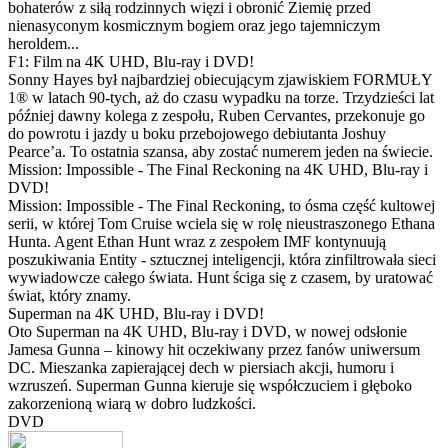
bohaterów z siłą rodzinnych więzi i obronić Ziemię przed
nienasyconym kosmicznym bogiem oraz jego tajemniczym
heroldem...
F1: Film na 4K UHD, Blu-ray i DVD!
Sonny Hayes był najbardziej obiecującym zjawiskiem FORMUŁY
1® w latach 90-tych, aż do czasu wypadku na torze. Trzydzieści lat
później dawny kolega z zespołu, Ruben Cervantes, przekonuje go
do powrotu i jazdy u boku przebojowego debiutanta Joshuy
Pearce’a. To ostatnia szansa, aby zostać numerem jeden na świecie.
Mission: Impossible - The Final Reckoning na 4K UHD, Blu-ray i
DVD!
Mission: Impossible - The Final Reckoning, to ósma część kultowej
serii, w której Tom Cruise wciela się w rolę nieustraszonego Ethana
Hunta. Agent Ethan Hunt wraz z zespołem IMF kontynuują
poszukiwania Entity - sztucznej inteligencji, która zinfiltrowała sieci
wywiadowcze całego świata. Hunt ściga się z czasem, by uratować
świat, który znamy.
Superman na 4K UHD, Blu-ray i DVD!
Oto Superman na 4K UHD, Blu-ray i DVD, w nowej odsłonie
Jamesa Gunna – kinowy hit oczekiwany przez fanów uniwersum
DC. Mieszanka zapierającej dech w piersiach akcji, humoru i
wzruszeń. Superman Gunna kieruje się współczuciem i głęboko
zakorzenioną wiarą w dobro ludzkości.
DVD