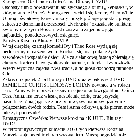
Springsteen: Ocal mnie od nicości na Blu-ray i DVD!
Osobisty film o powstawaniu akustycznego albumu „Nebraska”, w
którym w rolę Bruce’a Springsteena wcielił się Jeremy Allen White.
U progu światowej kariery młody muzyk próbuje pogodzić presję
sukcesu z demonami przeszłości. „Nebraska” okazała się punktem
zwrotnym w życiu Bossa i jest uznawana za jedno z jego
najbardziej ponadczasowych osiągnięć.
Państwo Rose na Blu-ray i DVD!
W tej cierpkiej czarnej komedii Ivy i Theo Rose wydają się
perfekcyjnym małżeństwem. Kochają się, mają udane życie
zawodowe i wspaniałe dzieci. Ale za sielankową fasadą zbierają się
chmury. Kariera Theo gwałtownie hamuje, natomiast Ivy rozkwita.
Wtedy wybucha zajadła rywalizacja, a do głosu dochodzą tłumione
żale.
Zakręcony piątek 2 na Blu-ray i DVD oraz w pakiecie 2 DVD
JAMIE LEE CURTIS i LINDSAY LOHAN powracają w rolach
Tess i Anny w tym prześmiesznym sequelu kultowego filmu. Córka
Tess, Anna, ma teraz własną nastoletnią córkę oraz przyszłą
pasierbicę. Zmagając się z licznymi wyzwaniami związanymi z
połączeniem dwóch rodzin, Tess i Anna odkrywają, że piorun może
uderzyć ponownie!
Fantastyczna Czwórka: Pierwsze kroki na 4K UHD, Blu-ray i
DVD!
W retrofuturystycznym klimacie lat 60-tych Pierwsza Rodzina
Marvela staje przed trudnym wyzwaniem. Muszą pogodzić rolę