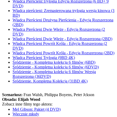
Władca Pierścieni:Trylogia Edycja Rozszerzona (6 BD+ 9
DVD)
Władca pierścieni: Zremasterowana trylogia wersja kinowa (3
BD)
Władca Pierścieni Drużyna Pierścienia - Edycja Rozszerzona
(2BD)
Władca Pierścieni Dwie Wieże - Edycja Rozszerzona (2
DVD)
Władca Pierścieni Dwie Wieże - Edycja Rozszerzona (2BD)
Władca Pierścieni Powrót Króla - Edycja Rozszerzona (2
DVD)
Władca Pierścieni Powrót Króla - Edycja Rozszerzona (2BD)
Władca Pierścieni Trylogia (9BD 4K)
Śródziemie - Kompletna kolekcja 6 filmów (6BD)
Śródziemie - Kompletna kolekcja 6 filmów (6DVD)
Śródziemie - Kompletna kolekcja 6 filmów Wersja
Rozszerzona (36DVD)
Śródziemie. Kompletna Kolekcja (31BD 4K)
Scenariusz:
Fran Walsh
, Philippa Boyens
, Peter Jckson
Obsada:
Elijah Wood
Zobacz inne filmy tego aktora:
Mel Gibson: Pakiet (4 DVD)
Wiecznie młody