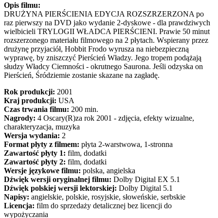
Opis filmu:
DRUŻYNA PIERŚCIENIA EDYCJA ROZSZRZERZONA po
raz pierwszy na DVD jako wydanie 2-dyskowe - dla prawdziwych
wielbicieli TRYLOGII WŁADCA PIERŚCIENI. Prawie 50 minut
rozszerzonego materiału filmowego na 2 płytach. Wspierany przez
drużynę przyjaciół, Hobbit Frodo wyrusza na niebezpieczną
wyprawę, by zniszczyć Pierścień Władzy. Jego tropem podążają
słudzy Władcy Ciemności - okrutnego Saurona. Jeśli odzyska on
Pierścień, Śródziemie zostanie skazane na zagładę.
Rok produkcji:
2001
Kraj produkcji:
USA
Czas trwania filmu:
200 min.
Nagrody:
4 Oscary(R)za rok 2001 - zdjęcia, efekty wizualne,
charakteryzacja, muzyka
Wersja wydania:
2
Format płyty z filmem:
płyta 2-warstwowa, 1-stronna
Zawartość płyty 1:
film, dodatki
Zawartość płyty 2:
film, dodatki
Wersje językowe filmu:
polska, angielska
Dźwięk wersji oryginalnej filmu:
Dolby Digital EX 5.1
Dźwięk polskiej wersji lektorskiej:
Dolby Digital 5.1
Napisy:
angielskie, polskie, rosyjskie, słoweńskie, serbskie
Licencja:
film do sprzedaży detalicznej bez licencji do
wypożyczania