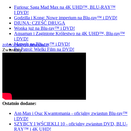
Furiosa: Saga Mad Max na 4K UHD™, BLU-RAY™
I DVD!
Godzilla i Kong: Nowe imperium na Blu-ray™ i DVD!
DIUNA: CZĘŚĆ DRUGA
Wonka już na Blu-ray™ i DVD!
Aquaman i Zaginione Królestwo na 4K UHD™, Blu-ray™
i DVD!
Marvels na Blu-ray™ i DVD!
zobacz więcej newsów »
Psi Patrol: Wielki Film na DVD!
Zwiastuny
Ostatnio dodane:
Ant-Man i Osa: Kwantomania - oficjalny zwiastun Blu-ray™
i DVD!
SZYBCY I WŚCIEKLI 10 - oficjalny zwiastun DVD, BLU-
RAY™ i 4K UHD!