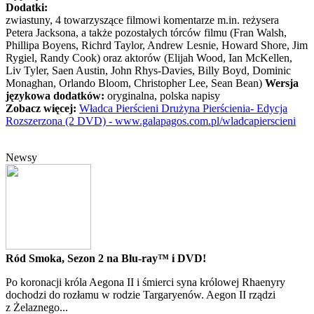
Dodatki:
zwiastuny, 4 towarzyszące filmowi komentarze m.in. reżysera
Petera Jacksona, a także pozostałych tórców filmu (Fran Walsh,
Phillipa Boyens, Richrd Taylor, Andrew Lesnie, Howard Shore, Jim
Rygiel, Randy Cook) oraz aktorów (Elijah Wood, Ian McKellen,
Liv Tyler, Saen Austin, John Rhys-Davies, Billy Boyd, Dominic
Monaghan, Orlando Bloom, Christopher Lee, Sean Bean)
Wersja
językowa dodatków:
oryginalna, polska napisy
Zobacz więcej:
Władca Pierścieni Drużyna Pierścienia- Edycja
Rozszerzona (2 DVD) - www.galapagos.com.pl/wladcapierscieni
Newsy
Ród Smoka, Sezon 2 na Blu-ray™ i DVD!
Po koronacji króla Aegona II i śmierci syna królowej Rhaenyry
dochodzi do rozłamu w rodzie Targaryenów. Aegon II rządzi
z Żelaznego...