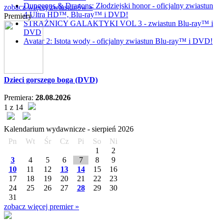
Dungeons & Dragons: Złodziejski honor - oficjalny zwiastun
zobacz więcej zwiastunów »
4 Ultra HD™, Blu-ray™ i DVD!
Premiery
STRAŻNICY GALAKTYKI VOL 3 - zwiastun Blu-ray™ i
DVD
Avatar 2: Istota wody - oficjalny zwiastun Blu-ray™ i DVD!
Dzieci gorszego boga (DVD)
Premiera:
28.08.2026
1 z 14
Kalendarium wydawnicze -
sierpień
2026
Pn
Wt
Śr
Cz
Pi
So
Ni
1
2
3
4
5
6
7
8
9
10
11
12
13
14
15
16
17
18
19
20
21
22
23
24
25
26
27
28
29
30
31
zobacz więcej premier »