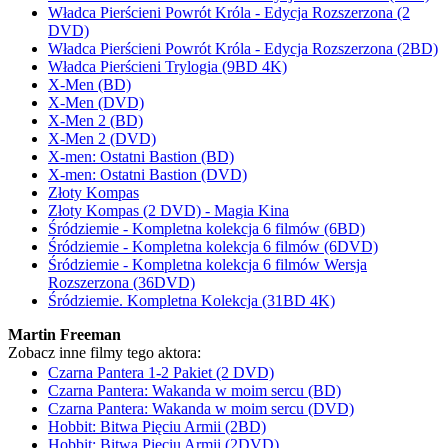
Władca Pierścieni Powrót Króla - Edycja Rozszerzona (2
DVD)
Władca Pierścieni Powrót Króla - Edycja Rozszerzona (2BD)
Władca Pierścieni Trylogia (9BD 4K)
X-Men (BD)
X-Men (DVD)
X-Men 2 (BD)
X-Men 2 (DVD)
X-men: Ostatni Bastion (BD)
X-men: Ostatni Bastion (DVD)
Złoty Kompas
Złoty Kompas (2 DVD) - Magia Kina
Śródziemie - Kompletna kolekcja 6 filmów (6BD)
Śródziemie - Kompletna kolekcja 6 filmów (6DVD)
Śródziemie - Kompletna kolekcja 6 filmów Wersja
Rozszerzona (36DVD)
Śródziemie. Kompletna Kolekcja (31BD 4K)
Martin Freeman
Zobacz inne filmy tego aktora:
Czarna Pantera 1-2 Pakiet (2 DVD)
Czarna Pantera: Wakanda w moim sercu (BD)
Czarna Pantera: Wakanda w moim sercu (DVD)
Hobbit: Bitwa Pięciu Armii (2BD)
Hobbit: Bitwa Pięciu Armii (2DVD)