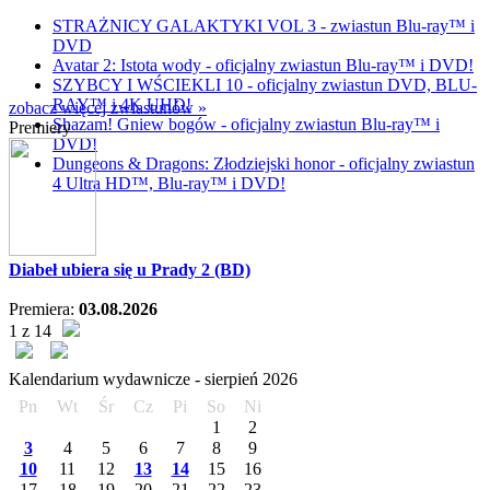
STRAŻNICY GALAKTYKI VOL 3 - zwiastun Blu-ray™ i
DVD
Avatar 2: Istota wody - oficjalny zwiastun Blu-ray™ i DVD!
SZYBCY I WŚCIEKLI 10 - oficjalny zwiastun DVD, BLU-
RAY™ i 4K UHD!
zobacz więcej zwiastunów »
Shazam! Gniew bogów - oficjalny zwiastun Blu-ray™ i
Premiery
DVD!
Dungeons & Dragons: Złodziejski honor - oficjalny zwiastun
4 Ultra HD™, Blu-ray™ i DVD!
Diabeł ubiera się u Prady 2 (BD)
Premiera:
03.08.2026
1 z 14
Kalendarium wydawnicze -
sierpień
2026
Pn
Wt
Śr
Cz
Pi
So
Ni
1
2
3
4
5
6
7
8
9
10
11
12
13
14
15
16
17
18
19
20
21
22
23