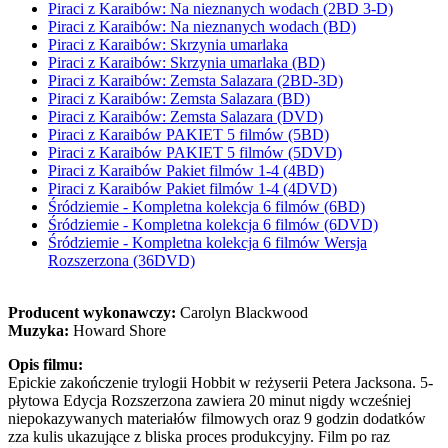
Piraci z Karaibów: Na nieznanych wodach (2BD 3-D)
Piraci z Karaibów: Na nieznanych wodach (BD)
Piraci z Karaibów: Skrzynia umarlaka
Piraci z Karaibów: Skrzynia umarlaka (BD)
Piraci z Karaibów: Zemsta Salazara (2BD-3D)
Piraci z Karaibów: Zemsta Salazara (BD)
Piraci z Karaibów: Zemsta Salazara (DVD)
Piraci z Karaibów PAKIET 5 filmów (5BD)
Piraci z Karaibów PAKIET 5 filmów (5DVD)
Piraci z Karaibów Pakiet filmów 1-4 (4BD)
Piraci z Karaibów Pakiet filmów 1-4 (4DVD)
Śródziemie - Kompletna kolekcja 6 filmów (6BD)
Śródziemie - Kompletna kolekcja 6 filmów (6DVD)
Śródziemie - Kompletna kolekcja 6 filmów Wersja
Rozszerzona (36DVD)
Producent wykonawczy:
Carolyn Blackwood
Muzyka:
Howard Shore
Opis filmu:
Epickie zakończenie trylogii Hobbit w reżyserii Petera Jacksona. 5-
płytowa Edycja Rozszerzona zawiera 20 minut nigdy wcześniej
niepokazywanych materiałów filmowych oraz 9 godzin dodatków
zza kulis ukazujące z bliska proces produkcyjny. Film po raz