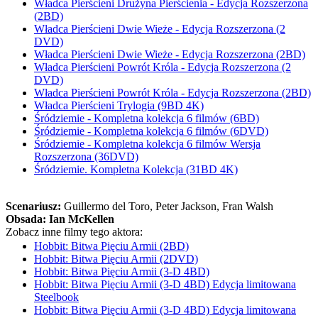
Władca Pierścieni Drużyna Pierścienia - Edycja Rozszerzona
(2BD)
Władca Pierścieni Dwie Wieże - Edycja Rozszerzona (2
DVD)
Władca Pierścieni Dwie Wieże - Edycja Rozszerzona (2BD)
Władca Pierścieni Powrót Króla - Edycja Rozszerzona (2
DVD)
Władca Pierścieni Powrót Króla - Edycja Rozszerzona (2BD)
Władca Pierścieni Trylogia (9BD 4K)
Śródziemie - Kompletna kolekcja 6 filmów (6BD)
Śródziemie - Kompletna kolekcja 6 filmów (6DVD)
Śródziemie - Kompletna kolekcja 6 filmów Wersja
Rozszerzona (36DVD)
Śródziemie. Kompletna Kolekcja (31BD 4K)
Scenariusz:
Guillermo del Toro
, Peter Jackson
, Fran Walsh
Obsada:
Ian McKellen
Zobacz inne filmy tego aktora:
Hobbit: Bitwa Pięciu Armii (2BD)
Hobbit: Bitwa Pięciu Armii (2DVD)
Hobbit: Bitwa Pięciu Armii (3-D 4BD)
Hobbit: Bitwa Pięciu Armii (3-D 4BD) Edycja limitowana
Steelbook
Hobbit: Bitwa Pięciu Armii (3-D 4BD) Edycja limitowana