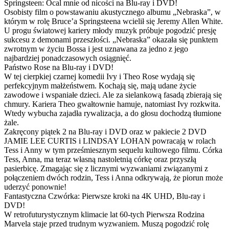
Springsteen: Ocal mnie od nicości na Blu-ray i DVD!
Osobisty film o powstawaniu akustycznego albumu „Nebraska”, w
którym w rolę Bruce’a Springsteena wcielił się Jeremy Allen White.
U progu światowej kariery młody muzyk próbuje pogodzić presję
sukcesu z demonami przeszłości. „Nebraska” okazała się punktem
zwrotnym w życiu Bossa i jest uznawana za jedno z jego
najbardziej ponadczasowych osiągnięć.
Państwo Rose na Blu-ray i DVD!
W tej cierpkiej czarnej komedii Ivy i Theo Rose wydają się
perfekcyjnym małżeństwem. Kochają się, mają udane życie
zawodowe i wspaniałe dzieci. Ale za sielankową fasadą zbierają się
chmury. Kariera Theo gwałtownie hamuje, natomiast Ivy rozkwita.
Wtedy wybucha zajadła rywalizacja, a do głosu dochodzą tłumione
żale.
Zakręcony piątek 2 na Blu-ray i DVD oraz w pakiecie 2 DVD
JAMIE LEE CURTIS i LINDSAY LOHAN powracają w rolach
Tess i Anny w tym prześmiesznym sequelu kultowego filmu. Córka
Tess, Anna, ma teraz własną nastoletnią córkę oraz przyszłą
pasierbicę. Zmagając się z licznymi wyzwaniami związanymi z
połączeniem dwóch rodzin, Tess i Anna odkrywają, że piorun może
uderzyć ponownie!
Fantastyczna Czwórka: Pierwsze kroki na 4K UHD, Blu-ray i
DVD!
W retrofuturystycznym klimacie lat 60-tych Pierwsza Rodzina
Marvela staje przed trudnym wyzwaniem. Muszą pogodzić rolę