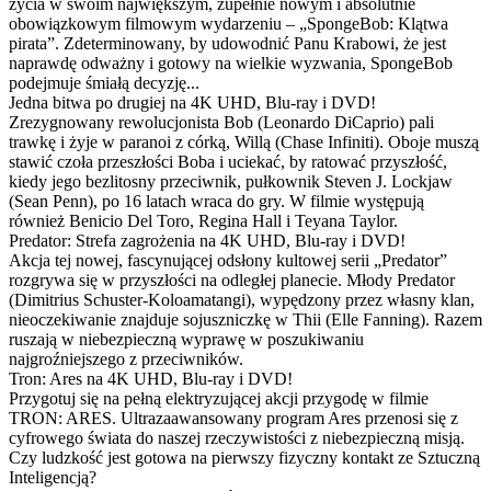
życia w swoim największym, zupełnie nowym i absolutnie
obowiązkowym filmowym wydarzeniu – „SpongeBob: Klątwa
pirata”. Zdeterminowany, by udowodnić Panu Krabowi, że jest
naprawdę odważny i gotowy na wielkie wyzwania, SpongeBob
podejmuje śmiałą decyzję...
Jedna bitwa po drugiej na 4K UHD, Blu-ray i DVD!
Zrezygnowany rewolucjonista Bob (Leonardo DiCaprio) pali
trawkę i żyje w paranoi z córką, Willą (Chase Infiniti). Oboje muszą
stawić czoła przeszłości Boba i uciekać, by ratować przyszłość,
kiedy jego bezlitosny przeciwnik, pułkownik Steven J. Lockjaw
(Sean Penn), po 16 latach wraca do gry. W filmie występują
również Benicio Del Toro, Regina Hall i Teyana Taylor.
Predator: Strefa zagrożenia na 4K UHD, Blu-ray i DVD!
Akcja tej nowej, fascynującej odsłony kultowej serii „Predator”
rozgrywa się w przyszłości na odległej planecie. Młody Predator
(Dimitrius Schuster-Koloamatangi), wypędzony przez własny klan,
nieoczekiwanie znajduje sojuszniczkę w Thii (Elle Fanning). Razem
ruszają w niebezpieczną wyprawę w poszukiwaniu
najgroźniejszego z przeciwników.
Tron: Ares na 4K UHD, Blu-ray i DVD!
Przygotuj się na pełną elektryzującej akcji przygodę w filmie
TRON: ARES. Ultrazaawansowany program Ares przenosi się z
cyfrowego świata do naszej rzeczywistości z niebezpieczną misją.
Czy ludzkość jest gotowa na pierwszy fizyczny kontakt ze Sztuczną
Inteligencją?