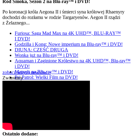
Ród Smoka, Sezon 2 na Blu-ray™ i DVD!
Po koronacji króla Aegona II i śmierci syna królowej Rhaenyry
dochodzi do rozłamu w rodzie Targaryenów. Aegon II rządzi
z Żelaznego...
Furiosa: Saga Mad Max na 4K UHD™, BLU-RAY™
I DVD!
Godzilla i Kong: Nowe imperium na Blu-ray™ i DVD!
DIUNA: CZĘŚĆ DRUGA
Wonka już na Blu-ray™ i DVD!
Aquaman i Zaginione Królestwo na 4K UHD™, Blu-ray™
i DVD!
Marvels na Blu-ray™ i DVD!
zobacz więcej newsów »
Psi Patrol: Wielki Film na DVD!
Zwiastuny
Ostatnio dodane: