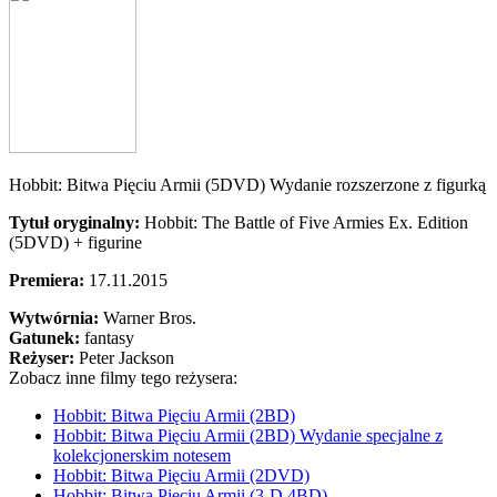
Hobbit: Bitwa Pięciu Armii (5DVD) Wydanie rozszerzone z figurką
Tytuł oryginalny:
Hobbit: The Battle of Five Armies Ex. Edition
(5DVD) + figurine
Premiera:
17.11.2015
Wytwórnia:
Warner Bros.
Gatunek:
fantasy
Reżyser:
Peter Jackson
Zobacz inne filmy tego reżysera:
Hobbit: Bitwa Pięciu Armii (2BD)
Hobbit: Bitwa Pięciu Armii (2BD) Wydanie specjalne z
kolekcjonerskim notesem
Hobbit: Bitwa Pięciu Armii (2DVD)
Hobbit: Bitwa Pięciu Armii (3-D 4BD)