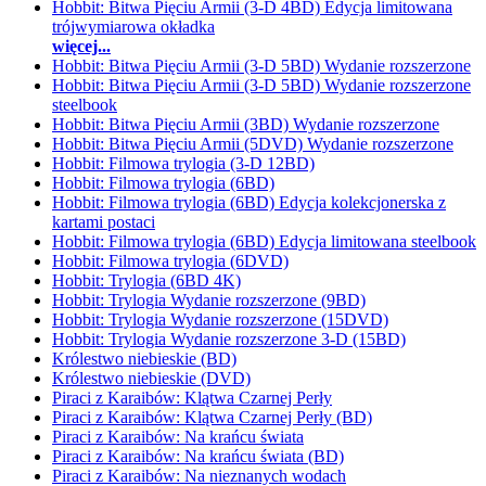
Hobbit: Bitwa Pięciu Armii (3-D 4BD) Edycja limitowana
trójwymiarowa okładka
więcej...
Hobbit: Bitwa Pięciu Armii (3-D 5BD) Wydanie rozszerzone
Hobbit: Bitwa Pięciu Armii (3-D 5BD) Wydanie rozszerzone
steelbook
Hobbit: Bitwa Pięciu Armii (3BD) Wydanie rozszerzone
Hobbit: Bitwa Pięciu Armii (5DVD) Wydanie rozszerzone
Hobbit: Filmowa trylogia (3-D 12BD)
Hobbit: Filmowa trylogia (6BD)
Hobbit: Filmowa trylogia (6BD) Edycja kolekcjonerska z
kartami postaci
Hobbit: Filmowa trylogia (6BD) Edycja limitowana steelbook
Hobbit: Filmowa trylogia (6DVD)
Hobbit: Trylogia (6BD 4K)
Hobbit: Trylogia Wydanie rozszerzone (9BD)
Hobbit: Trylogia Wydanie rozszerzone (15DVD)
Hobbit: Trylogia Wydanie rozszerzone 3-D (15BD)
Królestwo niebieskie (BD)
Królestwo niebieskie (DVD)
Piraci z Karaibów: Klątwa Czarnej Perły
Piraci z Karaibów: Klątwa Czarnej Perły (BD)
Piraci z Karaibów: Na krańcu świata
Piraci z Karaibów: Na krańcu świata (BD)
Piraci z Karaibów: Na nieznanych wodach