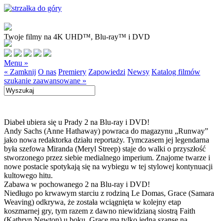
Twoje filmy na 4K UHD™, Blu-ray™ i DVD
Menu »
« Zamknij
O nas
Premiery
Zapowiedzi
Newsy
Katalog filmów
szukanie zaawansowane »
Diabeł ubiera się u Prady 2 na Blu-ray i DVD!
Andy Sachs (Anne Hathaway) powraca do magazynu „Runway”
jako nowa redaktorka działu reportaży. Tymczasem jej legendarna
była szefowa Miranda (Meryl Streep) staje do walki o przyszłość
stworzonego przez siebie medialnego imperium. Znajome twarze i
nowe postacie spotykają się na wybiegu w tej stylowej kontynuacji
kultowego hitu.
Zabawa w pochowanego 2 na Blu-ray i DVD!
Niedługo po krwawym starciu z rodziną Le Domas, Grace (Samara
Weaving) odkrywa, że została wciągnięta w kolejny etap
koszmarnej gry, tym razem z dawno niewidzianą siostrą Faith
(Kathryn Newton) u boku. Grace ma tylko jedną szansę na