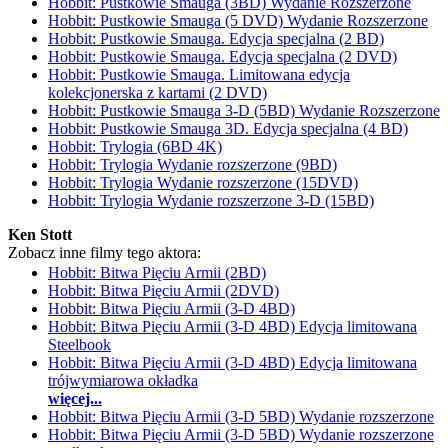
Hobbit: Pustkowie Smauga (3BD) Wydanie Rozszerzone
Hobbit: Pustkowie Smauga (5 DVD) Wydanie Rozszerzone
Hobbit: Pustkowie Smauga. Edycja specjalna (2 BD)
Hobbit: Pustkowie Smauga. Edycja specjalna (2 DVD)
Hobbit: Pustkowie Smauga. Limitowana edycja
kolekcjonerska z kartami (2 DVD)
Hobbit: Pustkowie Smauga 3-D (5BD) Wydanie Rozszerzone
Hobbit: Pustkowie Smauga 3D. Edycja specjalna (4 BD)
Hobbit: Trylogia (6BD 4K)
Hobbit: Trylogia Wydanie rozszerzone (9BD)
Hobbit: Trylogia Wydanie rozszerzone (15DVD)
Hobbit: Trylogia Wydanie rozszerzone 3-D (15BD)
Ken Stott
Zobacz inne filmy tego aktora:
Hobbit: Bitwa Pięciu Armii (2BD)
Hobbit: Bitwa Pięciu Armii (2DVD)
Hobbit: Bitwa Pięciu Armii (3-D 4BD)
Hobbit: Bitwa Pięciu Armii (3-D 4BD) Edycja limitowana
Steelbook
Hobbit: Bitwa Pięciu Armii (3-D 4BD) Edycja limitowana
trójwymiarowa okładka
więcej...
Hobbit: Bitwa Pięciu Armii (3-D 5BD) Wydanie rozszerzone
Hobbit: Bitwa Pięciu Armii (3-D 5BD) Wydanie rozszerzone