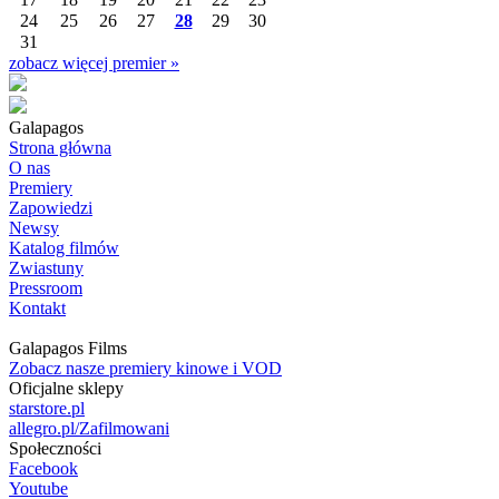
24
25
26
27
28
29
30
31
zobacz więcej premier »
Galapagos
Strona główna
O nas
Premiery
Zapowiedzi
Newsy
Katalog filmów
Zwiastuny
Pressroom
Kontakt
Galapagos Films
Zobacz nasze premiery kinowe i VOD
Oficjalne sklepy
starstore.pl
allegro.pl/Zafilmowani
Społeczności
Facebook
Youtube