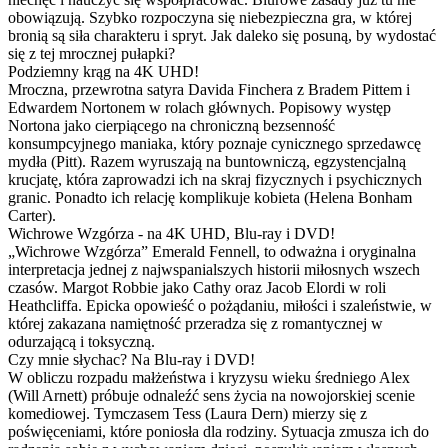
obowiązują. Szybko rozpoczyna się niebezpieczna gra, w której
bronią są siła charakteru i spryt. Jak daleko się posuną, by wydostać
się z tej mrocznej pułapki?
Podziemny krąg na 4K UHD!
Mroczna, przewrotna satyra Davida Finchera z Bradem Pittem i
Edwardem Nortonem w rolach głównych. Popisowy występ
Nortona jako cierpiącego na chroniczną bezsenność
konsumpcyjnego maniaka, który poznaje cynicznego sprzedawcę
mydła (Pitt). Razem wyruszają na buntowniczą, egzystencjalną
krucjatę, która zaprowadzi ich na skraj fizycznych i psychicznych
granic. Ponadto ich relację komplikuje kobieta (Helena Bonham
Carter).
Wichrowe Wzgórza - na 4K UHD, Blu-ray i DVD!
„Wichrowe Wzgórza” Emerald Fennell, to odważna i oryginalna
interpretacja jednej z najwspanialszych historii miłosnych wszech
czasów. Margot Robbie jako Cathy oraz Jacob Elordi w roli
Heathcliffa. Epicka opowieść o pożądaniu, miłości i szaleństwie, w
której zakazana namiętność przeradza się z romantycznej w
odurzającą i toksyczną.
Czy mnie słychac? Na Blu-ray i DVD!
W obliczu rozpadu małżeństwa i kryzysu wieku średniego Alex
(Will Arnett) próbuje odnaleźć sens życia na nowojorskiej scenie
komediowej. Tymczasem Tess (Laura Dern) mierzy się z
poświęceniami, które poniosła dla rodziny. Sytuacja zmusza ich do