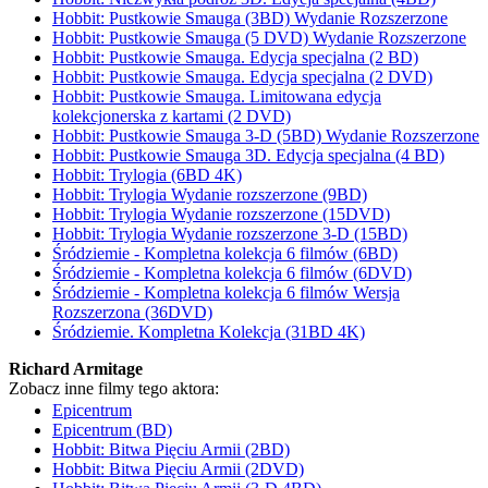
Hobbit: Pustkowie Smauga (3BD) Wydanie Rozszerzone
Hobbit: Pustkowie Smauga (5 DVD) Wydanie Rozszerzone
Hobbit: Pustkowie Smauga. Edycja specjalna (2 BD)
Hobbit: Pustkowie Smauga. Edycja specjalna (2 DVD)
Hobbit: Pustkowie Smauga. Limitowana edycja
kolekcjonerska z kartami (2 DVD)
Hobbit: Pustkowie Smauga 3-D (5BD) Wydanie Rozszerzone
Hobbit: Pustkowie Smauga 3D. Edycja specjalna (4 BD)
Hobbit: Trylogia (6BD 4K)
Hobbit: Trylogia Wydanie rozszerzone (9BD)
Hobbit: Trylogia Wydanie rozszerzone (15DVD)
Hobbit: Trylogia Wydanie rozszerzone 3-D (15BD)
Śródziemie - Kompletna kolekcja 6 filmów (6BD)
Śródziemie - Kompletna kolekcja 6 filmów (6DVD)
Śródziemie - Kompletna kolekcja 6 filmów Wersja
Rozszerzona (36DVD)
Śródziemie. Kompletna Kolekcja (31BD 4K)
Richard Armitage
Zobacz inne filmy tego aktora:
Epicentrum
Epicentrum (BD)
Hobbit: Bitwa Pięciu Armii (2BD)
Hobbit: Bitwa Pięciu Armii (2DVD)