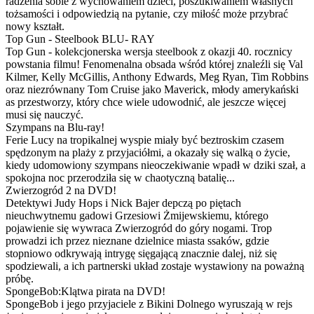
radzenia sobie z wychowaniem dzieci, poszukiwaniem własnych
tożsamości i odpowiedzią na pytanie, czy miłość może przybrać
nowy kształt.
Top Gun - Steelbook BLU- RAY
Top Gun - kolekcjonerska wersja steelbook z okazji 40. rocznicy
powstania filmu! Fenomenalna obsada wśród której znaleźli się Val
Kilmer, Kelly McGillis, Anthony Edwards, Meg Ryan, Tim Robbins
oraz niezrównany Tom Cruise jako Maverick, młody amerykański
as przestworzy, który chce wiele udowodnić, ale jeszcze więcej
musi się nauczyć.
Szympans na Blu-ray!
Ferie Lucy na tropikalnej wyspie miały być beztroskim czasem
spędzonym na plaży z przyjaciółmi, a okazały się walką o życie,
kiedy udomowiony szympans nieoczekiwanie wpadł w dziki szał, a
spokojna noc przerodziła się w chaotyczną batalię...
Zwierzogród 2 na DVD!
Detektywi Judy Hops i Nick Bajer depczą po piętach
nieuchwytnemu gadowi Grzesiowi Żmijewskiemu, którego
pojawienie się wywraca Zwierzogród do góry nogami. Trop
prowadzi ich przez nieznane dzielnice miasta ssaków, gdzie
stopniowo odkrywają intrygę sięgającą znacznie dalej, niż się
spodziewali, a ich partnerski układ zostaje wystawiony na poważną
próbę.
SpongeBob:Klątwa pirata na DVD!
SpongeBob i jego przyjaciele z Bikini Dolnego wyruszają w rejs