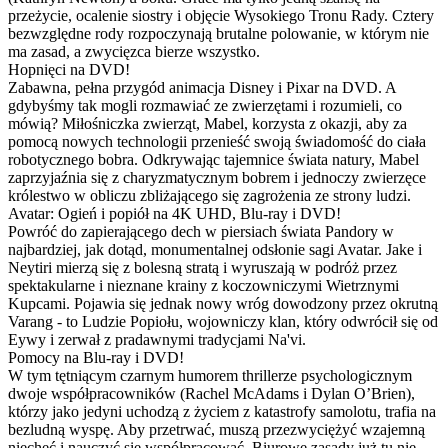
przeżycie, ocalenie siostry i objęcie Wysokiego Tronu Rady. Cztery
bezwzględne rody rozpoczynają brutalne polowanie, w którym nie
ma zasad, a zwycięzca bierze wszystko.
Hopnięci na DVD!
Zabawna, pełna przygód animacja Disney i Pixar na DVD. A
gdybyśmy tak mogli rozmawiać ze zwierzętami i rozumieli, co
mówią? Miłośniczka zwierząt, Mabel, korzysta z okazji, aby za
pomocą nowych technologii przenieść swoją świadomość do ciała
robotycznego bobra. Odkrywając tajemnice świata natury, Mabel
zaprzyjaźnia się z charyzmatycznym bobrem i jednoczy zwierzęce
królestwo w obliczu zbliżającego się zagrożenia ze strony ludzi.
Avatar: Ogień i popiół na 4K UHD, Blu-ray i DVD!
Powróć do zapierającego dech w piersiach świata Pandory w
najbardziej, jak dotąd, monumentalnej odsłonie sagi Avatar. Jake i
Neytiri mierzą się z bolesną stratą i wyruszają w podróż przez
spektakularne i nieznane krainy z koczowniczymi Wietrznymi
Kupcami. Pojawia się jednak nowy wróg dowodzony przez okrutną
Varang - to Ludzie Popiołu, wojowniczy klan, który odwrócił się od
Eywy i zerwał z pradawnymi tradycjami Na'vi.
Pomocy na Blu-ray i DVD!
W tym tętniącym czarnym humorem thrillerze psychologicznym
dwoje współpracowników (Rachel McAdams i Dylan O’Brien),
którzy jako jedyni uchodzą z życiem z katastrofy samolotu, trafia na
bezludną wyspę. Aby przetrwać, muszą przezwyciężyć wzajemną
niechęć i nauczyć się współpracować. Biurowe zasady już tu nie