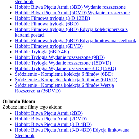
steelbook
Hobbit: Bitwa Pięciu Armii (3BD) Wydanie rozszerzone
Hobbit: Bitwa Pięciu Armii (5DVD) Wydanie rozszerzone
Hobbit: Filmowa trylogia (3-D 12BD)
Hobbit: Filmowa trylogia (6BD)
Hobbit: Filmowa trylogia (6BD) Edycja kolekcjonerska z
kartami postaci
Hobbit: Filmowa trylogia (6BD) Edycja limitowana steelbook
Hobbit: Filmowa trylogia (6DVD)
Hobbit: Trylogia (6BD 4K)
Hobbit: Trylogia Wydanie rozszerzone (9BD)
Hobbit: Trylogia Wydanie rozszerzone (15DVD)
Hobbit: Trylogia Wydanie rozszerzone 3-D (15BD)
Śródziemie - Kompletna kolekcja 6 filmów (6BD)
Śródziemie - Kompletna kolekcja 6 filmów (6DVD)
Śródziemie - Kompletna kolekcja 6 filmów Wersja
Rozszerzona (36DVD)
Orlando Bloom
Zobacz inne filmy tego aktora:
Hobbit: Bitwa Pięciu Armii (2BD)
Hobbit: Bitwa Pięciu Armii (2DVD)
Hobbit: Bitwa Pięciu Armii (3-D 4BD)
Hobbit: Bitwa Pięciu Armii (3-D 4BD) Edycja limitowana
Steelbook