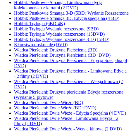
Hobbit: Pustkowie Smauga. Limitowana edycja
kolekcjonerska z kartami (2 DVD)
Hobbit: Pustkowie Smauga 3-D (5BD) Wydanie Rozszerzone
Hobbit: Pustkowie Smauga 3D. Edycja specjalna (4 BD)
Hobbit: Trylogia (6BD 4K)
Hobbit: Trylogia Wydanie rozszerzone (9BD)
Hobbit: Trylogia Wydanie rozszerzone (15DVD)
Hobbit: Trylogia Wydanie rozszerzone 3-D (15BD)
Kłamstwo doskonałe (DVD)
Władca Pierścieni: Drużyna Pierścienia (BD)
Władca Pierścieni: Drużyna Pierścienia (BD+DVD)
Władca Pierścieni: Drużyna Pierścienia - Edycja Specjalna (4
DVD)
Władca Pierścieni: Drużyna Pierścienia - Limitowana Edycja
- 2 filmy (2 DVD)
Władca Pierścieni: Drużyna Pierścienia - Wersja kinowa (2
DVD)
Władca Pierścieni: Drużyna pierścienia Edycja rozszerzona
(Wydanie 5-płytowe)
Władca Pierścieni: Dwie Wieże (BD)
Władca Pierścieni: Dwie Wieże (BD+DVD)
Władca Pierścieni: Dwie Wieże - Edycja Specjalna (4 DVD)
Władca Pierścieni: Dwie Wieże - Limitowana Edycja - 2
filmy (2 DVD)
Władca Pierścieni: Dwie Wieże - Wersja kinowa (2 DVD)