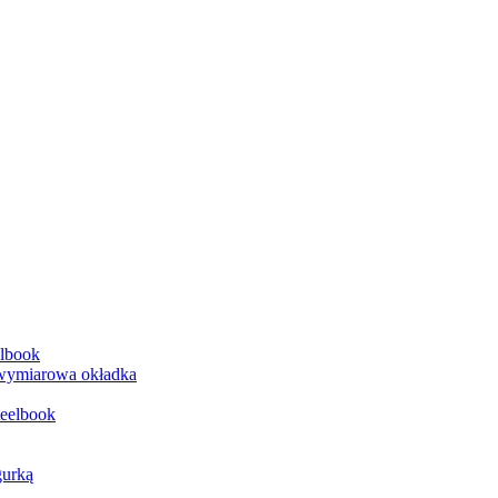
elbook
jwymiarowa okładka
teelbook
gurką