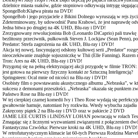
dzielnice miasta ssaków, gdzie stopniowo odkrywają intrygę sięgającą
SpongeBob:Klątwa pirata na DVD!
SpongeBob i jego przyjaciele z Bikini Dolnego wyruszają w rejs 
Zdeterminowany, by udowodnić Panu Krabowi, że jest naprawdę odw
Jedna bitwa po drugiej na 4K UHD, Blu-ray i DVD!
Zrezygnowany rewolucjonista Bob (Leonardo DiCaprio) pali trawkę i ż
bezlitosny przeciwnik, pułkownik Steven J. Lockjaw (Sean Penn), po 
Predator: Strefa zagrożenia na 4K UHD, Blu-ray i DVD!
Akcja tej nowej, fascynującej odsłony kultowej serii „Predator” roz
nieoczekiwanie znajduje sojuszniczkę w Thii (Elle Fanning). Razem
Tron: Ares na 4K UHD, Blu-ray i DVD!
Przygotuj się na pełną elektryzującej akcji przygodę w filmie TRON
jest gotowa na pierwszy fizyczny kontakt ze Sztuczną Inteligencją?
Springsteen: Ocal mnie od nicości na Blu-ray i DVD!
Osobisty film o powstawaniu akustycznego albumu „Nebraska”, w któ
sukcesu z demonami przeszłości. „Nebraska” okazała się punktem zw
Państwo Rose na Blu-ray i DVD!
W tej cierpkiej czarnej komedii Ivy i Theo Rose wydają się perfekcy
gwałtownie hamuje, natomiast Ivy rozkwita. Wtedy wybucha zajadła r
Zakręcony piątek 2 na Blu-ray i DVD oraz w pakiecie 2 DVD
JAMIE LEE CURTIS i LINDSAY LOHAN powracają w rolach Tess i Anny
Zmagając się z licznymi wyzwaniami związanymi z połączeniem dwóc
Fantastyczna Czwórka: Pierwsze kroki na 4K UHD, Blu-ray i DVD!
W retrofuturystycznym klimacie lat 60-tych Pierwsza Rodzina Marve