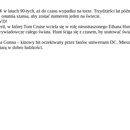
latach 90-tych, aż do czasu wypadku na torze. Trzydzieści lat późn
ostatnia szansa, aby zostać numerem jeden na świecie.
DVD!
serii, w której Tom Cruise wciela się w rolę nieustraszonego Ethana 
ci wywiadowcze całego świata. Hunt ściga się z czasem, by uratować świ
Gunna – kinowy hit oczekiwany przez fanów uniwersum DC. Mieszanka
arą w dobro ludzkości.