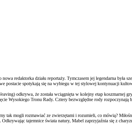
a redaktorka działu reportaży. Tymczasem jej legendarna była szefo
e postacie spotykają się na wybiegu w tej stylowej kontynuacji kulto
ving) odkrywa, że została wciągnięta w kolejny etap koszmarnej gry
 objęcie Wysokiego Tronu Rady. Cztery bezwzględne rody rozpoczynają 
 tak mogli rozmawiać ze zwierzętami i rozumieli, co mówią? Miłośni
. Odkrywając tajemnice świata natury, Mabel zaprzyjaźnia się z char