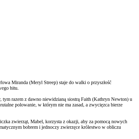
wa Miranda (Meryl Streep) staje do walki o przyszłość
wego hitu.
, tym razem z dawno niewidzianą siostrą Faith (Kathryn Newton) u
brutalne polowanie, w którym nie ma zasad, a zwycięzca bierze
czka zwierząt, Mabel, korzysta z okazji, aby za pomocą nowych
yzmatycznym bobrem i jednoczy zwierzęce królestwo w obliczu