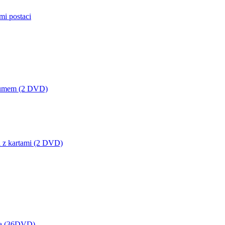
mi postaci
lbumem (2 DVD)
a z kartami (2 DVD)
na (36DVD)