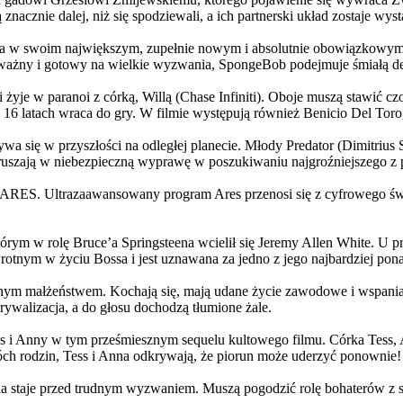
 znacznie dalej, niż się spodziewali, a ich partnerski układ zostaje w
życia w swoim największym, zupełnie nowym i absolutnie obowiązkowy
ażny i gotowy na wielkie wyzwania, SpongeBob podejmuje śmiałą dec
yje w paranoi z córką, Willą (Chase Infiniti). Oboje muszą stawić czoł
16 latach wraca do gry. W filmie występują również Benicio Del Toro,
grywa się w przyszłości na odległej planecie. Młody Predator (Dimitri
 ruszają w niebezpieczną wyprawę w poszukiwaniu najgroźniejszego z
: ARES. Ultrazaawansowany program Ares przenosi się z cyfrowego świ
rym w rolę Bruce’a Springsteena wcielił się Jeremy Allen White. U p
rotnym w życiu Bossa i jest uznawana za jedno z jego najbardziej po
jnym małżeństwem. Kochają się, mają udane życie zawodowe i wspaniałe
ywalizacja, a do głosu dochodzą tłumione żale.
 w tym prześmiesznym sequelu kultowego filmu. Córka Tess, Anna, 
h rodzin, Tess i Anna odkrywają, że piorun może uderzyć ponownie!
la staje przed trudnym wyzwaniem. Muszą pogodzić rolę bohaterów z s