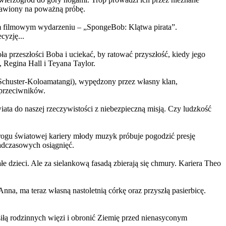
ystawiony na poważną próbę.
m filmowym wydarzeniu – „SpongeBob: Klątwa pirata”.
yzję...
a przeszłości Boba i uciekać, by ratować przyszłość, kiedy jego
 Regina Hall i Teyana Taylor.
us Schuster-Koloamatangi), wypędzony przez własny klan,
 przeciwników.
ata do naszej rzeczywistości z niebezpieczną misją. Czy ludzkość
rogu światowej kariery młody muzyk próbuje pogodzić presję
nadczasowych osiągnięć.
 dzieci. Ale za sielankową fasadą zbierają się chmury. Kariera Theo
ma teraz własną nastoletnią córkę oraz przyszłą pasierbicę.
iłą rodzinnych więzi i obronić Ziemię przed nienasyconym