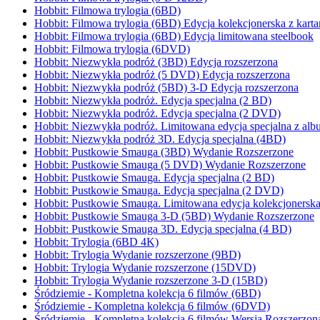
Hobbit: Filmowa trylogia (6BD)
Hobbit: Filmowa trylogia (6BD) Edycja kolekcjonerska z karta
Hobbit: Filmowa trylogia (6BD) Edycja limitowana steelbook
Hobbit: Filmowa trylogia (6DVD)
Hobbit: Niezwykła podróż (3BD) Edycja rozszerzona
Hobbit: Niezwykła podróż (5 DVD) Edycja rozszerzona
Hobbit: Niezwykła podróż (5BD) 3-D Edycja rozszerzona
Hobbit: Niezwykła podróż. Edycja specjalna (2 BD)
Hobbit: Niezwykła podróż. Edycja specjalna (2 DVD)
Hobbit: Niezwykła podróż. Limitowana edycja specjalna z a
Hobbit: Niezwykła podróż 3D. Edycja specjalna (4BD)
Hobbit: Pustkowie Smauga (3BD) Wydanie Rozszerzone
Hobbit: Pustkowie Smauga (5 DVD) Wydanie Rozszerzone
Hobbit: Pustkowie Smauga. Edycja specjalna (2 BD)
Hobbit: Pustkowie Smauga. Edycja specjalna (2 DVD)
Hobbit: Pustkowie Smauga. Limitowana edycja kolekcjonersk
Hobbit: Pustkowie Smauga 3-D (5BD) Wydanie Rozszerzone
Hobbit: Pustkowie Smauga 3D. Edycja specjalna (4 BD)
Hobbit: Trylogia (6BD 4K)
Hobbit: Trylogia Wydanie rozszerzone (9BD)
Hobbit: Trylogia Wydanie rozszerzone (15DVD)
Hobbit: Trylogia Wydanie rozszerzone 3-D (15BD)
Śródziemie - Kompletna kolekcja 6 filmów (6BD)
Śródziemie - Kompletna kolekcja 6 filmów (6DVD)
Śródziemie - Kompletna kolekcja 6 filmów Wersja Rozszerzo