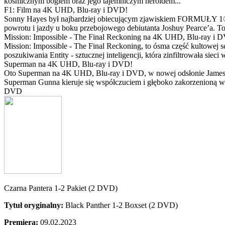
kosmicznym bogiem oraz jego tajemniczym heroldem...
F1: Film na 4K UHD, Blu-ray i DVD!
Sonny Hayes był najbardziej obiecującym zjawiskiem FORMUŁY 1® w 
powrotu i jazdy u boku przebojowego debiutanta Joshuy Pearce’a. To 
Mission: Impossible - The Final Reckoning na 4K UHD, Blu-ray i 
Mission: Impossible - The Final Reckoning, to ósma część kultowej 
poszukiwania Entity - sztucznej inteligencji, która zinfiltrowała sie
Superman na 4K UHD, Blu-ray i DVD!
Oto Superman na 4K UHD, Blu-ray i DVD, w nowej odsłonie Jamesa 
Superman Gunna kieruje się współczuciem i głęboko zakorzenioną wi
DVD
Czarna Pantera 1-2 Pakiet (2 DVD)
Tytuł oryginalny:
Black Panther 1-2 Boxset (2 DVD)
Premiera:
09.02.2023