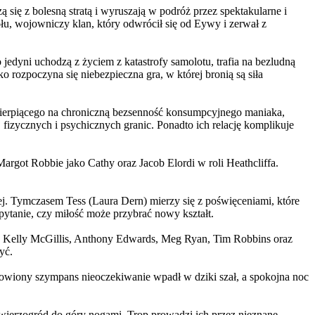
 się z bolesną stratą i wyruszają w podróż przez spektakularne i
, wojowniczy klan, który odwrócił się od Eywy i zerwał z
yni uchodzą z życiem z katastrofy samolotu, trafia na bezludną
rozpoczyna się niebezpieczna gra, w której bronią są siła
ierpiącego na chroniczną bezsenność konsumpcyjnego maniaka,
 fizycznych i psychicznych granic. Ponadto ich relację komplikuje
argot Robbie jako Cathy oraz Jacob Elordi w roli Heathcliffa.
ej. Tymczasem Tess (Laura Dern) mierzy się z poświęceniami, które
ytanie, czy miłość może przybrać nowy kształt.
er, Kelly McGillis, Anthony Edwards, Meg Ryan, Tim Robbins oraz
yć.
omowiony szympans nieoczekiwanie wpadł w dziki szał, a spokojna noc
ierzogród do góry nogami. Trop prowadzi ich przez nieznane