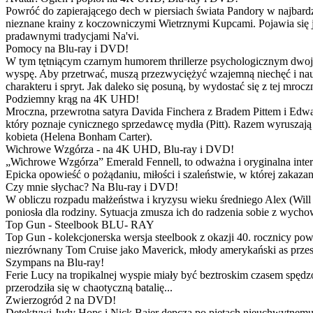
Powróć do zapierającego dech w piersiach świata Pandory w najbardzie
nieznane krainy z koczowniczymi Wietrznymi Kupcami. Pojawia się 
pradawnymi tradycjami Na'vi.
Pomocy na Blu-ray i DVD!
W tym tętniącym czarnym humorem thrillerze psychologicznym dwoje
wyspę. Aby przetrwać, muszą przezwyciężyć wzajemną niechęć i naucz
charakteru i spryt. Jak daleko się posuną, by wydostać się z tej mrocz
Podziemny krąg na 4K UHD!
Mroczna, przewrotna satyra Davida Finchera z Bradem Pittem i Ed
który poznaje cynicznego sprzedawcę mydła (Pitt). Razem wyruszają n
kobieta (Helena Bonham Carter).
Wichrowe Wzgórza - na 4K UHD, Blu-ray i DVD!
„Wichrowe Wzgórza” Emerald Fennell, to odważna i oryginalna interpr
Epicka opowieść o pożądaniu, miłości i szaleństwie, w której zakaza
Czy mnie słychac? Na Blu-ray i DVD!
W obliczu rozpadu małżeństwa i kryzysu wieku średniego Alex (Will 
poniosła dla rodziny. Sytuacja zmusza ich do radzenia sobie z wych
Top Gun - Steelbook BLU- RAY
Top Gun - kolekcjonerska wersja steelbook z okazji 40. rocznicy po
niezrównany Tom Cruise jako Maverick, młody amerykański as przestw
Szympans na Blu-ray!
Ferie Lucy na tropikalnej wyspie miały być beztroskim czasem spędz
przerodziła się w chaotyczną batalię...
Zwierzogród 2 na DVD!
Detektywi Judy Hops i Nick Bajer depczą po piętach nieuchwytnemu