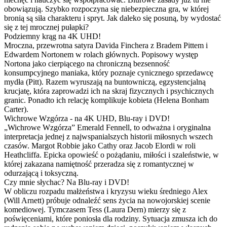
obowiązują. Szybko rozpoczyna się niebezpieczna gra, w której
bronią są siła charakteru i spryt. Jak daleko się posuną, by wydostać
się z tej mrocznej pułapki?
Podziemny krąg na 4K UHD!
Mroczna, przewrotna satyra Davida Finchera z Bradem Pittem i
Edwardem Nortonem w rolach głównych. Popisowy występ
Nortona jako cierpiącego na chroniczną bezsenność
konsumpcyjnego maniaka, który poznaje cynicznego sprzedawcę
mydła (Pitt). Razem wyruszają na buntowniczą, egzystencjalną
krucjatę, która zaprowadzi ich na skraj fizycznych i psychicznych
granic. Ponadto ich relację komplikuje kobieta (Helena Bonham
Carter).
Wichrowe Wzgórza - na 4K UHD, Blu-ray i DVD!
„Wichrowe Wzgórza” Emerald Fennell, to odważna i oryginalna
interpretacja jednej z najwspanialszych historii miłosnych wszech
czasów. Margot Robbie jako Cathy oraz Jacob Elordi w roli
Heathcliffa. Epicka opowieść o pożądaniu, miłości i szaleństwie, w
której zakazana namiętność przeradza się z romantycznej w
odurzającą i toksyczną.
Czy mnie słychac? Na Blu-ray i DVD!
W obliczu rozpadu małżeństwa i kryzysu wieku średniego Alex
(Will Arnett) próbuje odnaleźć sens życia na nowojorskiej scenie
komediowej. Tymczasem Tess (Laura Dern) mierzy się z
poświęceniami, które poniosła dla rodziny. Sytuacja zmusza ich do