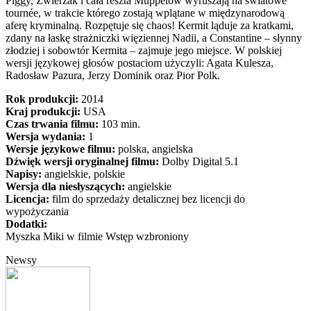
Piggy, Zwierzak i cała reszta Muppetów wyruszają na światowe
tournée, w trakcie którego zostają wplątane w międzynarodową
aferę kryminalną. Rozpętuje się chaos! Kermit ląduje za kratkami,
zdany na łaskę strażniczki więziennej Nadii, a Constantine – słynny
złodziej i sobowtór Kermita – zajmuje jego miejsce. W polskiej
wersji językowej głosów postaciom użyczyli: Agata Kulesza,
Radosław Pazura, Jerzy Dominik oraz Pior Polk.
Rok produkcji:
2014
Kraj produkcji:
USA
Czas trwania filmu:
103 min.
Wersja wydania:
1
Wersje językowe filmu:
polska, angielska
Dźwięk wersji oryginalnej filmu:
Dolby Digital 5.1
Napisy:
angielskie, polskie
Wersja dla niesłyszących:
angielskie
Licencja:
film do sprzedaży detalicznej bez licencji do
wypożyczania
Dodatki:
Myszka Miki w filmie Wstęp wzbroniony
Newsy