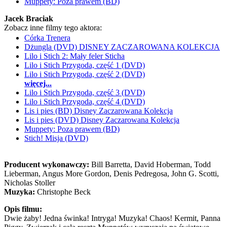
Muppety: Poza prawem (BD)
Jacek Braciak
Zobacz inne filmy tego aktora:
Córka Trenera
Dżungla (DVD) DISNEY ZACZAROWANA KOLEKCJA
Lilo i Stich 2: Mały feler Sticha
Lilo i Stich Przygoda, część 1 (DVD)
Lilo i Stich Przygoda, część 2 (DVD)
więcej...
Lilo i Stich Przygoda, część 3 (DVD)
Lilo i Stich Przygoda, część 4 (DVD)
Lis i pies (BD) Disney Zaczarowana Kolekcja
Lis i pies (DVD) Disney Zaczarowana Kolekcja
Muppety: Poza prawem (BD)
Stich! Misja (DVD)
Producent wykonawczy:
Bill Barretta, David Hoberman, Todd
Lieberman, Angus More Gordon, Denis Pedregosa, John G. Scotti,
Nicholas Stoller
Muzyka:
Christophe Beck
Opis filmu:
Dwie żaby! Jedna świnka! Intryga! Muzyka! Chaos! Kermit, Panna