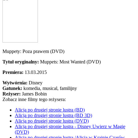
Muppety: Poza prawem (DVD)
Tytuł oryginalny:
Muppets: Most Wanted (DVD)
Premiera:
13.03.2015
Wytwórnia:
Disney
Gatunek:
komedia, musical, familijny
Reżyser:
James Bobin
Zobacz inne filmy tego reżysera:
Alicja po drugiej stronie lustra (BD)
Alicja po drugiej stronie lustra (BD 3D)
Alicja po drugiej stronie lustra (DVD)
Alicja po drugiej stronie lustra - Disney Uwierz w Magię
(DVD)
Alicja po drugiej stronie lustra /Alicja w Krainie Czarów -