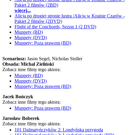
Pakiet 2 filmów (2BD)
więcej...
Alicja po drugiej stronie lustra /Alicja w Krainie Czarów -
Pakiet 2 filmów (2DVD)
Flight of the Conchords, Sezon 1 (2 DVD)
Muppety (BD)
Muppety (DVD)
Muppety: Poza prawem (BD)
Scenariusz:
Jason Segel
, Nicholas Stoller
Obsada:
Michał Zieliński
Zobacz inne filmy tego aktora:
Muppety (BD)
Muppety (DVD)
Muppety: Poza prawem (BD)
Jacek Bończyk
Zobacz inne filmy tego aktora:
Muppety: Poza prawem (BD)
Jarosław Boberek
Zobacz inne filmy tego aktora:
101 Dalmatyńczyków 2: Londyńska przygoda