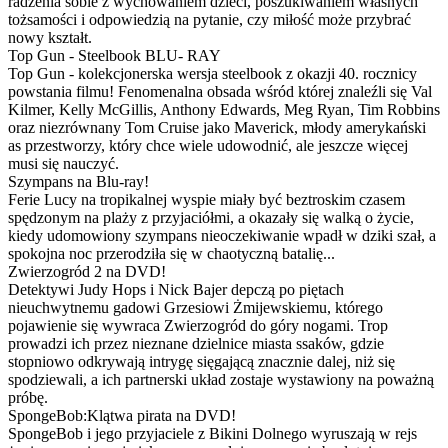
radzenia sobie z wychowaniem dzieci, poszukiwaniem własnych
tożsamości i odpowiedzią na pytanie, czy miłość może przybrać
nowy kształt.
Top Gun - Steelbook BLU- RAY
Top Gun - kolekcjonerska wersja steelbook z okazji 40. rocznicy
powstania filmu! Fenomenalna obsada wśród której znaleźli się Val
Kilmer, Kelly McGillis, Anthony Edwards, Meg Ryan, Tim Robbins
oraz niezrównany Tom Cruise jako Maverick, młody amerykański
as przestworzy, który chce wiele udowodnić, ale jeszcze więcej
musi się nauczyć.
Szympans na Blu-ray!
Ferie Lucy na tropikalnej wyspie miały być beztroskim czasem
spędzonym na plaży z przyjaciółmi, a okazały się walką o życie,
kiedy udomowiony szympans nieoczekiwanie wpadł w dziki szał, a
spokojna noc przerodziła się w chaotyczną batalię...
Zwierzogród 2 na DVD!
Detektywi Judy Hops i Nick Bajer depczą po piętach
nieuchwytnemu gadowi Grzesiowi Żmijewskiemu, którego
pojawienie się wywraca Zwierzogród do góry nogami. Trop
prowadzi ich przez nieznane dzielnice miasta ssaków, gdzie
stopniowo odkrywają intrygę sięgającą znacznie dalej, niż się
spodziewali, a ich partnerski układ zostaje wystawiony na poważną
próbę.
SpongeBob:Klątwa pirata na DVD!
SpongeBob i jego przyjaciele z Bikini Dolnego wyruszają w rejs