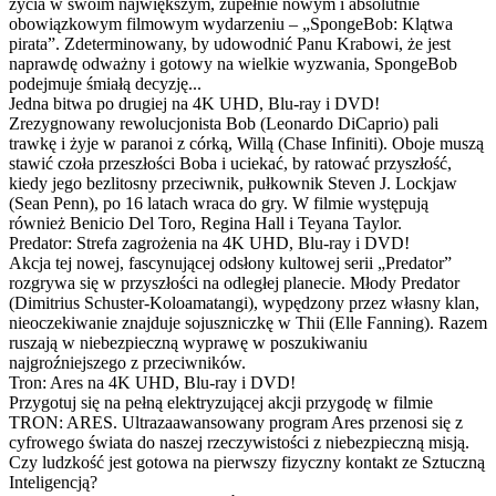
życia w swoim największym, zupełnie nowym i absolutnie
obowiązkowym filmowym wydarzeniu – „SpongeBob: Klątwa
pirata”. Zdeterminowany, by udowodnić Panu Krabowi, że jest
naprawdę odważny i gotowy na wielkie wyzwania, SpongeBob
podejmuje śmiałą decyzję...
Jedna bitwa po drugiej na 4K UHD, Blu-ray i DVD!
Zrezygnowany rewolucjonista Bob (Leonardo DiCaprio) pali
trawkę i żyje w paranoi z córką, Willą (Chase Infiniti). Oboje muszą
stawić czoła przeszłości Boba i uciekać, by ratować przyszłość,
kiedy jego bezlitosny przeciwnik, pułkownik Steven J. Lockjaw
(Sean Penn), po 16 latach wraca do gry. W filmie występują
również Benicio Del Toro, Regina Hall i Teyana Taylor.
Predator: Strefa zagrożenia na 4K UHD, Blu-ray i DVD!
Akcja tej nowej, fascynującej odsłony kultowej serii „Predator”
rozgrywa się w przyszłości na odległej planecie. Młody Predator
(Dimitrius Schuster-Koloamatangi), wypędzony przez własny klan,
nieoczekiwanie znajduje sojuszniczkę w Thii (Elle Fanning). Razem
ruszają w niebezpieczną wyprawę w poszukiwaniu
najgroźniejszego z przeciwników.
Tron: Ares na 4K UHD, Blu-ray i DVD!
Przygotuj się na pełną elektryzującej akcji przygodę w filmie
TRON: ARES. Ultrazaawansowany program Ares przenosi się z
cyfrowego świata do naszej rzeczywistości z niebezpieczną misją.
Czy ludzkość jest gotowa na pierwszy fizyczny kontakt ze Sztuczną
Inteligencją?