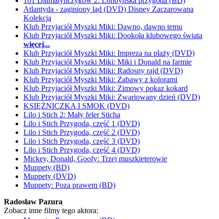
101 Dalmatyńczyków 2: Londyńska przygoda (BD)
Atlantyda - zaginiony ląd (DVD) Disney Zaczarowana
Kolekcja
Klub Przyjaciół Myszki Miki: Dawno, dawno temu
Klub Przyjaciół Myszki Miki: Dookoła klubowego świata
więcej...
Klub Przyjaciół Myszki Miki: Impreza na plaży (DVD)
Klub Przyjaciół Myszki Miki: Miki i Donald na farmie
Klub Przyjaciół Myszki Miki: Radosny rajd (DVD)
Klub Przyjaciół Myszki Miki: Zabawy z kolorami
Klub Przyjaciół Myszki Miki: Zimowy pokaz kokard
Klub Przyjaciół Myszki Miki: Zwariowany dzień (DVD)
KSIĘŻNICZKA I SMOK (DVD)
Lilo i Stich 2: Mały feler Sticha
Lilo i Stich Przygoda, część 1 (DVD)
Lilo i Stich Przygoda, część 2 (DVD)
Lilo i Stich Przygoda, część 3 (DVD)
Lilo i Stich Przygoda, część 4 (DVD)
Mickey, Donald, Goofy: Trzej muszkieterowie
Muppety (BD)
Muppety (DVD)
Muppety: Poza prawem (BD)
Radosław Pazura
Zobacz inne filmy tego aktora: