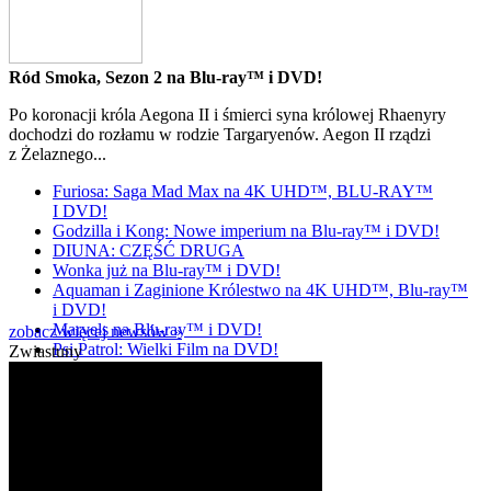
Ród Smoka, Sezon 2 na Blu-ray™ i DVD!
Po koronacji króla Aegona II i śmierci syna królowej Rhaenyry
dochodzi do rozłamu w rodzie Targaryenów. Aegon II rządzi
z Żelaznego...
Furiosa: Saga Mad Max na 4K UHD™, BLU-RAY™
I DVD!
Godzilla i Kong: Nowe imperium na Blu-ray™ i DVD!
DIUNA: CZĘŚĆ DRUGA
Wonka już na Blu-ray™ i DVD!
Aquaman i Zaginione Królestwo na 4K UHD™, Blu-ray™
i DVD!
Marvels na Blu-ray™ i DVD!
zobacz więcej newsów »
Psi Patrol: Wielki Film na DVD!
Zwiastuny