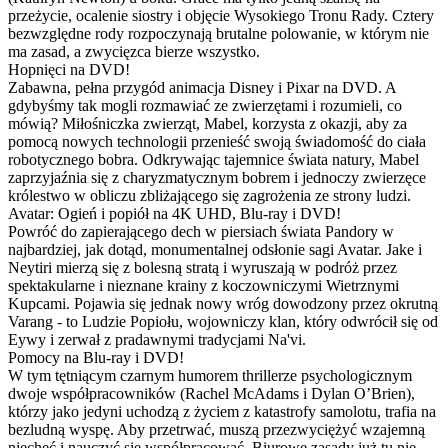
przeżycie, ocalenie siostry i objęcie Wysokiego Tronu Rady. Cztery
bezwzględne rody rozpoczynają brutalne polowanie, w którym nie
ma zasad, a zwycięzca bierze wszystko.
Hopnięci na DVD!
Zabawna, pełna przygód animacja Disney i Pixar na DVD. A
gdybyśmy tak mogli rozmawiać ze zwierzętami i rozumieli, co
mówią? Miłośniczka zwierząt, Mabel, korzysta z okazji, aby za
pomocą nowych technologii przenieść swoją świadomość do ciała
robotycznego bobra. Odkrywając tajemnice świata natury, Mabel
zaprzyjaźnia się z charyzmatycznym bobrem i jednoczy zwierzęce
królestwo w obliczu zbliżającego się zagrożenia ze strony ludzi.
Avatar: Ogień i popiół na 4K UHD, Blu-ray i DVD!
Powróć do zapierającego dech w piersiach świata Pandory w
najbardziej, jak dotąd, monumentalnej odsłonie sagi Avatar. Jake i
Neytiri mierzą się z bolesną stratą i wyruszają w podróż przez
spektakularne i nieznane krainy z koczowniczymi Wietrznymi
Kupcami. Pojawia się jednak nowy wróg dowodzony przez okrutną
Varang - to Ludzie Popiołu, wojowniczy klan, który odwrócił się od
Eywy i zerwał z pradawnymi tradycjami Na'vi.
Pomocy na Blu-ray i DVD!
W tym tętniącym czarnym humorem thrillerze psychologicznym
dwoje współpracowników (Rachel McAdams i Dylan O’Brien),
którzy jako jedyni uchodzą z życiem z katastrofy samolotu, trafia na
bezludną wyspę. Aby przetrwać, muszą przezwyciężyć wzajemną
niechęć i nauczyć się współpracować. Biurowe zasady już tu nie