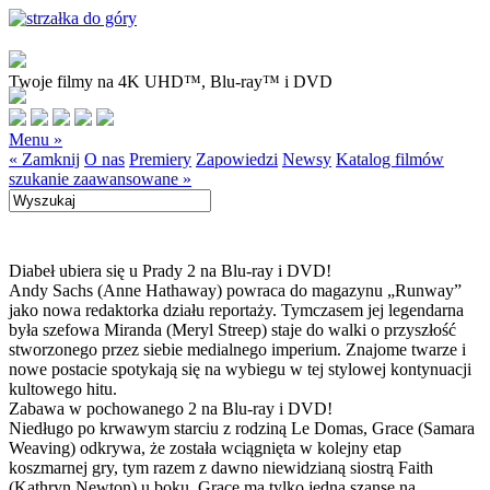
Twoje filmy na 4K UHD™, Blu-ray™ i DVD
Menu »
« Zamknij
O nas
Premiery
Zapowiedzi
Newsy
Katalog filmów
szukanie zaawansowane »
Diabeł ubiera się u Prady 2 na Blu-ray i DVD!
Andy Sachs (Anne Hathaway) powraca do magazynu „Runway”
jako nowa redaktorka działu reportaży. Tymczasem jej legendarna
była szefowa Miranda (Meryl Streep) staje do walki o przyszłość
stworzonego przez siebie medialnego imperium. Znajome twarze i
nowe postacie spotykają się na wybiegu w tej stylowej kontynuacji
kultowego hitu.
Zabawa w pochowanego 2 na Blu-ray i DVD!
Niedługo po krwawym starciu z rodziną Le Domas, Grace (Samara
Weaving) odkrywa, że została wciągnięta w kolejny etap
koszmarnej gry, tym razem z dawno niewidzianą siostrą Faith
(Kathryn Newton) u boku. Grace ma tylko jedną szansę na