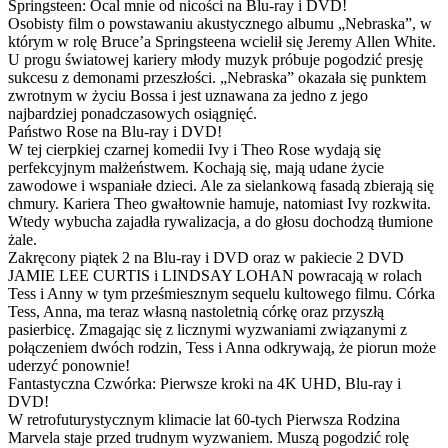
Springsteen: Ocal mnie od nicości na Blu-ray i DVD!
Osobisty film o powstawaniu akustycznego albumu „Nebraska”, w
którym w rolę Bruce’a Springsteena wcielił się Jeremy Allen White.
U progu światowej kariery młody muzyk próbuje pogodzić presję
sukcesu z demonami przeszłości. „Nebraska” okazała się punktem
zwrotnym w życiu Bossa i jest uznawana za jedno z jego
najbardziej ponadczasowych osiągnięć.
Państwo Rose na Blu-ray i DVD!
W tej cierpkiej czarnej komedii Ivy i Theo Rose wydają się
perfekcyjnym małżeństwem. Kochają się, mają udane życie
zawodowe i wspaniałe dzieci. Ale za sielankową fasadą zbierają się
chmury. Kariera Theo gwałtownie hamuje, natomiast Ivy rozkwita.
Wtedy wybucha zajadła rywalizacja, a do głosu dochodzą tłumione
żale.
Zakręcony piątek 2 na Blu-ray i DVD oraz w pakiecie 2 DVD
JAMIE LEE CURTIS i LINDSAY LOHAN powracają w rolach
Tess i Anny w tym prześmiesznym sequelu kultowego filmu. Córka
Tess, Anna, ma teraz własną nastoletnią córkę oraz przyszłą
pasierbicę. Zmagając się z licznymi wyzwaniami związanymi z
połączeniem dwóch rodzin, Tess i Anna odkrywają, że piorun może
uderzyć ponownie!
Fantastyczna Czwórka: Pierwsze kroki na 4K UHD, Blu-ray i
DVD!
W retrofuturystycznym klimacie lat 60-tych Pierwsza Rodzina
Marvela staje przed trudnym wyzwaniem. Muszą pogodzić rolę