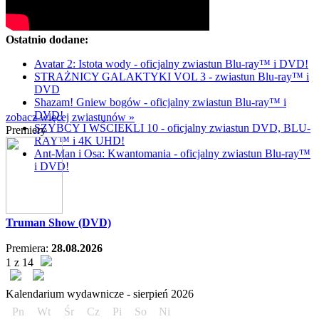
Ostatnio dodane:
Avatar 2: Istota wody - oficjalny zwiastun Blu-ray™ i DVD!
STRAŻNICY GALAKTYKI VOL 3 - zwiastun Blu-ray™ i
DVD
Shazam! Gniew bogów - oficjalny zwiastun Blu-ray™ i
DVD!
zobacz więcej zwiastunów »
SZYBCY I WŚCIEKLI 10 - oficjalny zwiastun DVD, BLU-
Premiery
RAY™ i 4K UHD!
Ant-Man i Osa: Kwantomania - oficjalny zwiastun Blu-ray™
i DVD!
Truman Show (DVD)
Premiera:
28.08.2026
1 z 14
Kalendarium wydawnicze -
sierpień
2026
Pn
Wt
Śr
Cz
Pi
So
Ni