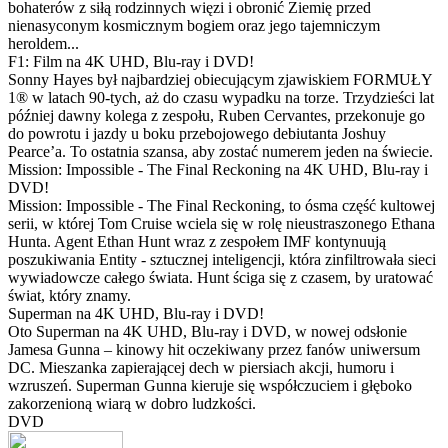
bohaterów z siłą rodzinnych więzi i obronić Ziemię przed
nienasyconym kosmicznym bogiem oraz jego tajemniczym
heroldem...
F1: Film na 4K UHD, Blu-ray i DVD!
Sonny Hayes był najbardziej obiecującym zjawiskiem FORMUŁY
1® w latach 90-tych, aż do czasu wypadku na torze. Trzydzieści lat
później dawny kolega z zespołu, Ruben Cervantes, przekonuje go
do powrotu i jazdy u boku przebojowego debiutanta Joshuy
Pearce’a. To ostatnia szansa, aby zostać numerem jeden na świecie.
Mission: Impossible - The Final Reckoning na 4K UHD, Blu-ray i
DVD!
Mission: Impossible - The Final Reckoning, to ósma część kultowej
serii, w której Tom Cruise wciela się w rolę nieustraszonego Ethana
Hunta. Agent Ethan Hunt wraz z zespołem IMF kontynuują
poszukiwania Entity - sztucznej inteligencji, która zinfiltrowała sieci
wywiadowcze całego świata. Hunt ściga się z czasem, by uratować
świat, który znamy.
Superman na 4K UHD, Blu-ray i DVD!
Oto Superman na 4K UHD, Blu-ray i DVD, w nowej odsłonie
Jamesa Gunna – kinowy hit oczekiwany przez fanów uniwersum
DC. Mieszanka zapierającej dech w piersiach akcji, humoru i
wzruszeń. Superman Gunna kieruje się współczuciem i głęboko
zakorzenioną wiarą w dobro ludzkości.
DVD