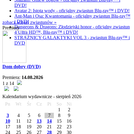
DVD!
Avatar 2: Istota wody - oficjalny zwiastun Blu-ray™ i DVD!
Ant-Man i Osa: Kwantomania - oficjalny zwiastun Blu-ray™
i DVD!
zobacz więcej zwiastunów »
Dungeons & Dragons: Złodziejski honor - oficjalny zwiastun
Premiery
4 Ultra HD™, Blu-ray™ i DVD!
STRAŻNICY GALAKTYKI VOL 3 - zwiastun Blu-ray™ i
DVD
Dom dobry (DVD)
Premiera:
14.08.2026
1 z 14
Kalendarium wydawnicze -
sierpień
2026
Pn
Wt
Śr
Cz
Pi
So
Ni
1
2
3
4
5
6
7
8
9
10
11
12
13
14
15
16
17
18
19
20
21
22
23
24
25
26
27
28
29
30