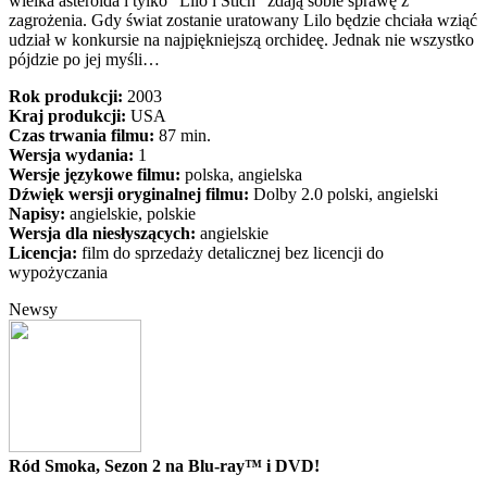
wielka asteroida i tylko "Lilo i Stich" zdają sobie sprawę z
zagrożenia. Gdy świat zostanie uratowany Lilo będzie chciała wziąć
udział w konkursie na najpiękniejszą orchideę. Jednak nie wszystko
pójdzie po jej myśli…
Rok produkcji:
2003
Kraj produkcji:
USA
Czas trwania filmu:
87 min.
Wersja wydania:
1
Wersje językowe filmu:
polska, angielska
Dźwięk wersji oryginalnej filmu:
Dolby 2.0 polski, angielski
Napisy:
angielskie, polskie
Wersja dla niesłyszących:
angielskie
Licencja:
film do sprzedaży detalicznej bez licencji do
wypożyczania
Newsy
Ród Smoka, Sezon 2 na Blu-ray™ i DVD!