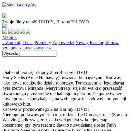
Twoje filmy na 4K UHD™, Blu-ray™ i DVD
Menu »
« Zamknij
O nas
Premiery
Zapowiedzi
Newsy
Katalog filmów
szukanie zaawansowane »
Diabeł ubiera się u Prady 2 na Blu-ray i DVD!
Andy Sachs (Anne Hathaway) powraca do magazynu „Runway”
jako nowa redaktorka działu reportaży. Tymczasem jej legendarna
była szefowa Miranda (Meryl Streep) staje do walki o przyszłość
stworzonego przez siebie medialnego imperium. Znajome twarze i
nowe postacie spotykają się na wybiegu w tej stylowej kontynuacji
kultowego hitu.
Zabawa w pochowanego 2 na Blu-ray i DVD!
Niedługo po krwawym starciu z rodziną Le Domas, Grace (Samara
Weaving) odkrywa, że została wciągnięta w kolejny etap
koszmarnej gry, tym razem z dawno niewidzianą siostrą Faith
(Kathryn Newton) u boku. Grace ma tylko jedną szansę na