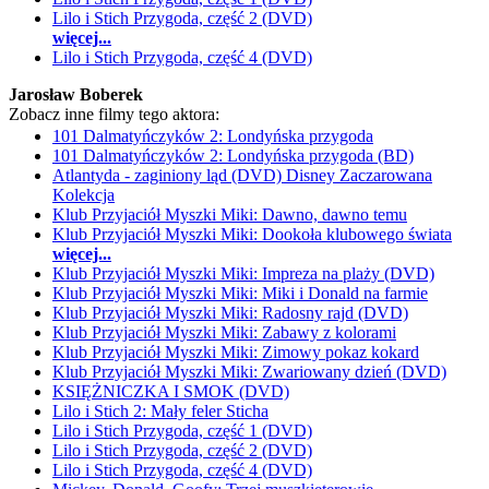
Lilo i Stich Przygoda, część 2 (DVD)
więcej...
Lilo i Stich Przygoda, część 4 (DVD)
Jarosław Boberek
Zobacz inne filmy tego aktora:
101 Dalmatyńczyków 2: Londyńska przygoda
101 Dalmatyńczyków 2: Londyńska przygoda (BD)
Atlantyda - zaginiony ląd (DVD) Disney Zaczarowana
Kolekcja
Klub Przyjaciół Myszki Miki: Dawno, dawno temu
Klub Przyjaciół Myszki Miki: Dookoła klubowego świata
więcej...
Klub Przyjaciół Myszki Miki: Impreza na plaży (DVD)
Klub Przyjaciół Myszki Miki: Miki i Donald na farmie
Klub Przyjaciół Myszki Miki: Radosny rajd (DVD)
Klub Przyjaciół Myszki Miki: Zabawy z kolorami
Klub Przyjaciół Myszki Miki: Zimowy pokaz kokard
Klub Przyjaciół Myszki Miki: Zwariowany dzień (DVD)
KSIĘŻNICZKA I SMOK (DVD)
Lilo i Stich 2: Mały feler Sticha
Lilo i Stich Przygoda, część 1 (DVD)
Lilo i Stich Przygoda, część 2 (DVD)
Lilo i Stich Przygoda, część 4 (DVD)