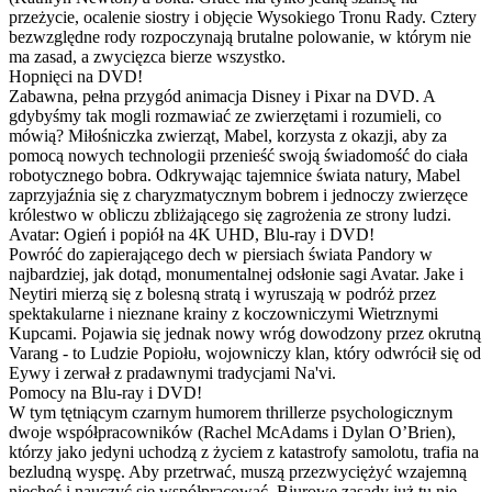
przeżycie, ocalenie siostry i objęcie Wysokiego Tronu Rady. Cztery
bezwzględne rody rozpoczynają brutalne polowanie, w którym nie
ma zasad, a zwycięzca bierze wszystko.
Hopnięci na DVD!
Zabawna, pełna przygód animacja Disney i Pixar na DVD. A
gdybyśmy tak mogli rozmawiać ze zwierzętami i rozumieli, co
mówią? Miłośniczka zwierząt, Mabel, korzysta z okazji, aby za
pomocą nowych technologii przenieść swoją świadomość do ciała
robotycznego bobra. Odkrywając tajemnice świata natury, Mabel
zaprzyjaźnia się z charyzmatycznym bobrem i jednoczy zwierzęce
królestwo w obliczu zbliżającego się zagrożenia ze strony ludzi.
Avatar: Ogień i popiół na 4K UHD, Blu-ray i DVD!
Powróć do zapierającego dech w piersiach świata Pandory w
najbardziej, jak dotąd, monumentalnej odsłonie sagi Avatar. Jake i
Neytiri mierzą się z bolesną stratą i wyruszają w podróż przez
spektakularne i nieznane krainy z koczowniczymi Wietrznymi
Kupcami. Pojawia się jednak nowy wróg dowodzony przez okrutną
Varang - to Ludzie Popiołu, wojowniczy klan, który odwrócił się od
Eywy i zerwał z pradawnymi tradycjami Na'vi.
Pomocy na Blu-ray i DVD!
W tym tętniącym czarnym humorem thrillerze psychologicznym
dwoje współpracowników (Rachel McAdams i Dylan O’Brien),
którzy jako jedyni uchodzą z życiem z katastrofy samolotu, trafia na
bezludną wyspę. Aby przetrwać, muszą przezwyciężyć wzajemną
niechęć i nauczyć się współpracować. Biurowe zasady już tu nie