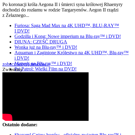
Po koronacji króla Aegona II i śmierci syna królowej Rhaenyry
dochodzi do rozłamu w rodzie Targaryenów. Aegon II rządzi
z Żelaznego...
Furiosa: Saga Mad Max na 4K UHD™, BLU-RAY™
I DVD!
Godzilla i Kong: Nowe imperium na Blu-ray™ i DVD!
DIUNA: CZĘŚĆ DRUGA
Wonka już na Blu-ray™ i DVD!
Aquaman i Zaginione Królestwo na 4K UHD™, Blu-ray™
i DVD!
Marvels na Blu-ray™ i DVD!
zobacz więcej newsów »
Psi Patrol: Wielki Film na DVD!
Zwiastuny
Ostatnio dodane:
Shazam! Gniew bogów - oficjalny zwiastun Blu-ray™ i