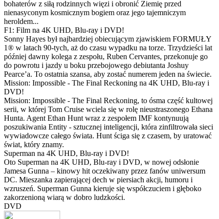
bohaterów z siłą rodzinnych więzi i obronić Ziemię przed
nienasyconym kosmicznym bogiem oraz jego tajemniczym
heroldem...
F1: Film na 4K UHD, Blu-ray i DVD!
Sonny Hayes był najbardziej obiecującym zjawiskiem FORMUŁY
1® w latach 90-tych, aż do czasu wypadku na torze. Trzydzieści lat
później dawny kolega z zespołu, Ruben Cervantes, przekonuje go
do powrotu i jazdy u boku przebojowego debiutanta Joshuy
Pearce’a. To ostatnia szansa, aby zostać numerem jeden na świecie.
Mission: Impossible - The Final Reckoning na 4K UHD, Blu-ray i
DVD!
Mission: Impossible - The Final Reckoning, to ósma część kultowej
serii, w której Tom Cruise wciela się w rolę nieustraszonego Ethana
Hunta. Agent Ethan Hunt wraz z zespołem IMF kontynuują
poszukiwania Entity - sztucznej inteligencji, która zinfiltrowała sieci
wywiadowcze całego świata. Hunt ściga się z czasem, by uratować
świat, który znamy.
Superman na 4K UHD, Blu-ray i DVD!
Oto Superman na 4K UHD, Blu-ray i DVD, w nowej odsłonie
Jamesa Gunna – kinowy hit oczekiwany przez fanów uniwersum
DC. Mieszanka zapierającej dech w piersiach akcji, humoru i
wzruszeń. Superman Gunna kieruje się współczuciem i głęboko
zakorzenioną wiarą w dobro ludzkości.
DVD