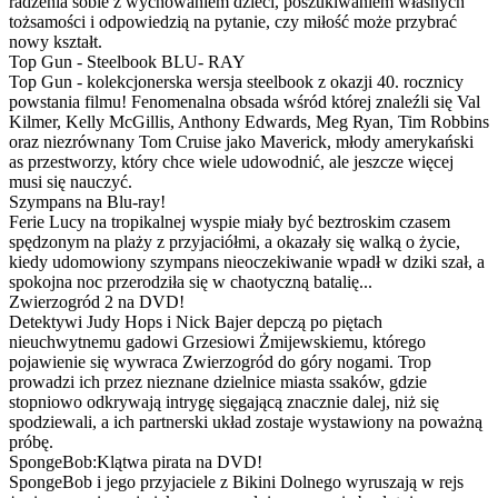
radzenia sobie z wychowaniem dzieci, poszukiwaniem własnych
tożsamości i odpowiedzią na pytanie, czy miłość może przybrać
nowy kształt.
Top Gun - Steelbook BLU- RAY
Top Gun - kolekcjonerska wersja steelbook z okazji 40. rocznicy
powstania filmu! Fenomenalna obsada wśród której znaleźli się Val
Kilmer, Kelly McGillis, Anthony Edwards, Meg Ryan, Tim Robbins
oraz niezrównany Tom Cruise jako Maverick, młody amerykański
as przestworzy, który chce wiele udowodnić, ale jeszcze więcej
musi się nauczyć.
Szympans na Blu-ray!
Ferie Lucy na tropikalnej wyspie miały być beztroskim czasem
spędzonym na plaży z przyjaciółmi, a okazały się walką o życie,
kiedy udomowiony szympans nieoczekiwanie wpadł w dziki szał, a
spokojna noc przerodziła się w chaotyczną batalię...
Zwierzogród 2 na DVD!
Detektywi Judy Hops i Nick Bajer depczą po piętach
nieuchwytnemu gadowi Grzesiowi Żmijewskiemu, którego
pojawienie się wywraca Zwierzogród do góry nogami. Trop
prowadzi ich przez nieznane dzielnice miasta ssaków, gdzie
stopniowo odkrywają intrygę sięgającą znacznie dalej, niż się
spodziewali, a ich partnerski układ zostaje wystawiony na poważną
próbę.
SpongeBob:Klątwa pirata na DVD!
SpongeBob i jego przyjaciele z Bikini Dolnego wyruszają w rejs