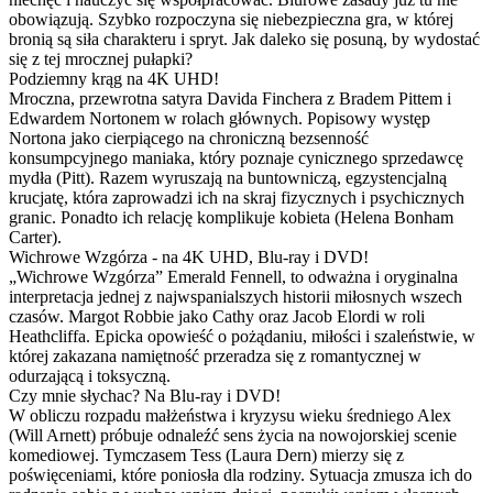
obowiązują. Szybko rozpoczyna się niebezpieczna gra, w której
bronią są siła charakteru i spryt. Jak daleko się posuną, by wydostać
się z tej mrocznej pułapki?
Podziemny krąg na 4K UHD!
Mroczna, przewrotna satyra Davida Finchera z Bradem Pittem i
Edwardem Nortonem w rolach głównych. Popisowy występ
Nortona jako cierpiącego na chroniczną bezsenność
konsumpcyjnego maniaka, który poznaje cynicznego sprzedawcę
mydła (Pitt). Razem wyruszają na buntowniczą, egzystencjalną
krucjatę, która zaprowadzi ich na skraj fizycznych i psychicznych
granic. Ponadto ich relację komplikuje kobieta (Helena Bonham
Carter).
Wichrowe Wzgórza - na 4K UHD, Blu-ray i DVD!
„Wichrowe Wzgórza” Emerald Fennell, to odważna i oryginalna
interpretacja jednej z najwspanialszych historii miłosnych wszech
czasów. Margot Robbie jako Cathy oraz Jacob Elordi w roli
Heathcliffa. Epicka opowieść o pożądaniu, miłości i szaleństwie, w
której zakazana namiętność przeradza się z romantycznej w
odurzającą i toksyczną.
Czy mnie słychac? Na Blu-ray i DVD!
W obliczu rozpadu małżeństwa i kryzysu wieku średniego Alex
(Will Arnett) próbuje odnaleźć sens życia na nowojorskiej scenie
komediowej. Tymczasem Tess (Laura Dern) mierzy się z
poświęceniami, które poniosła dla rodziny. Sytuacja zmusza ich do