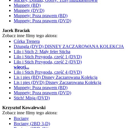
Mickey, Donald, Goofy: Trzej muszkieterowie
Muppety (BD)
Muppety (DVD)
Muppety: Poza prawem (BD)
Muppety: Poza prawem (DVD)
Jacek Braciak
Zobacz inne filmy tego aktora:
Córka Trenera
Dżungla (DVD) DISNEY ZACZAROWANA KOLEKCJA
Lilo i Stich 2: Mały feler Sticha
Lilo i Stich Przygoda, część 1 (DVD)
Lilo i Stich Przygoda, część 2 (DVD)
więcej...
Lilo i Stich Przygoda, część 4 (DVD)
Lis i pies (BD) Disney Zaczarowana Kolekcja
Lis i pies (DVD) Disney Zaczarowana Kolekcja
Muppety: Poza prawem (BD)
Muppety: Poza prawem (DVD)
Stich! Misja (DVD)
Krzysztof Kowalewski
Zobacz inne filmy tego aktora:
Bociany
Bociany (2BD 3-D)