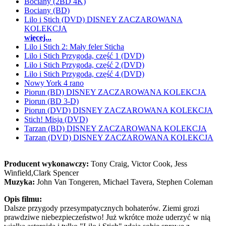
Bociany (2BD 4K)
Bociany (BD)
Lilo i Stich (DVD) DISNEY ZACZAROWANA
KOLEKCJA
więcej...
Lilo i Stich 2: Mały feler Sticha
Lilo i Stich Przygoda, część 1 (DVD)
Lilo i Stich Przygoda, część 2 (DVD)
Lilo i Stich Przygoda, część 4 (DVD)
Nowy York 4 rano
Piorun (BD) DISNEY ZACZAROWANA KOLEKCJA
Piorun (BD 3-D)
Piorun (DVD) DISNEY ZACZAROWANA KOLEKCJA
Stich! Misja (DVD)
Tarzan (BD) DISNEY ZACZAROWANA KOLEKCJA
Tarzan (DVD) DISNEY ZACZAROWANA KOLEKCJA
Producent wykonawczy:
Tony Craig, Victor Cook, Jess
Winfield,Clark Spencer
Muzyka:
John Van Tongeren, Michael Tavera, Stephen Coleman
Opis filmu:
Dalsze przygody przesympatycznych bohaterów. Ziemi grozi
prawdziwe niebezpieczeństwo! Już wkrótce może uderzyć w nią