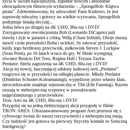
życia w swoim największym, zupełnie nowym i absolutnie
obowiązkowym filmowym wydarzeniu – „SpongeBob: Klątwa
pirata”. Zdeterminowany, by udowodnić Panu Krabowi, że jest
naprawdę odważny i gotowy na wielkie wyzwania, SpongeBob
podejmuje śmiałą decyzję...
Jedna bitwa po drugiej na 4K UHD, Blu-ray i DVD!
Zrezygnowany rewolucjonista Bob (Leonardo DiCaprio) pali
trawkę i żyje w paranoi z córką, Willą (Chase Infiniti). Oboje muszą
stawić czoła przeszłości Boba i uciekać, by ratować przyszłość,
kiedy jego bezlitosny przeciwnik, pułkownik Steven J. Lockjaw
(Sean Penn), po 16 latach wraca do gry. W filmie występują
również Benicio Del Toro, Regina Hall i Teyana Taylor.
Predator: Strefa zagrożenia na 4K UHD, Blu-ray i DVD!
Akcja tej nowej, fascynującej odsłony kultowej serii „Predator”
rozgrywa się w przyszłości na odległej planecie. Młody Predator
(Dimitrius Schuster-Koloamatangi), wypędzony przez własny klan,
nieoczekiwanie znajduje sojuszniczkę w Thii (Elle Fanning). Razem
ruszają w niebezpieczną wyprawę w poszukiwaniu
najgroźniejszego z przeciwników.
Tron: Ares na 4K UHD, Blu-ray i DVD!
Przygotuj się na pełną elektryzującej akcji przygodę w filmie
TRON: ARES. Ultrazaawansowany program Ares przenosi się z
cyfrowego świata do naszej rzeczywistości z niebezpieczną misją.
Czy ludzkość jest gotowa na pierwszy fizyczny kontakt ze Sztuczną
Inteligencją?