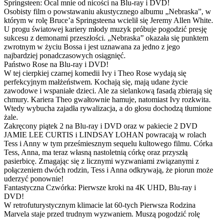
Springsteen: Ocal mnie od nicości na Blu-ray i DVD!
Osobisty film o powstawaniu akustycznego albumu „Nebraska”, w
którym w rolę Bruce’a Springsteena wcielił się Jeremy Allen White.
U progu światowej kariery młody muzyk próbuje pogodzić presję
sukcesu z demonami przeszłości. „Nebraska” okazała się punktem
zwrotnym w życiu Bossa i jest uznawana za jedno z jego
najbardziej ponadczasowych osiągnięć.
Państwo Rose na Blu-ray i DVD!
W tej cierpkiej czarnej komedii Ivy i Theo Rose wydają się
perfekcyjnym małżeństwem. Kochają się, mają udane życie
zawodowe i wspaniałe dzieci. Ale za sielankową fasadą zbierają się
chmury. Kariera Theo gwałtownie hamuje, natomiast Ivy rozkwita.
Wtedy wybucha zajadła rywalizacja, a do głosu dochodzą tłumione
żale.
Zakręcony piątek 2 na Blu-ray i DVD oraz w pakiecie 2 DVD
JAMIE LEE CURTIS i LINDSAY LOHAN powracają w rolach
Tess i Anny w tym prześmiesznym sequelu kultowego filmu. Córka
Tess, Anna, ma teraz własną nastoletnią córkę oraz przyszłą
pasierbicę. Zmagając się z licznymi wyzwaniami związanymi z
połączeniem dwóch rodzin, Tess i Anna odkrywają, że piorun może
uderzyć ponownie!
Fantastyczna Czwórka: Pierwsze kroki na 4K UHD, Blu-ray i
DVD!
W retrofuturystycznym klimacie lat 60-tych Pierwsza Rodzina
Marvela staje przed trudnym wyzwaniem. Muszą pogodzić rolę