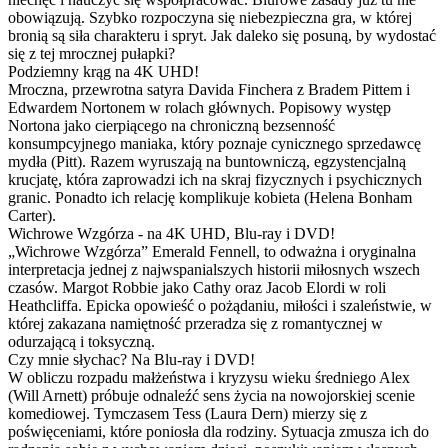
obowiązują. Szybko rozpoczyna się niebezpieczna gra, w której
bronią są siła charakteru i spryt. Jak daleko się posuną, by wydostać
się z tej mrocznej pułapki?
Podziemny krąg na 4K UHD!
Mroczna, przewrotna satyra Davida Finchera z Bradem Pittem i
Edwardem Nortonem w rolach głównych. Popisowy występ
Nortona jako cierpiącego na chroniczną bezsenność
konsumpcyjnego maniaka, który poznaje cynicznego sprzedawcę
mydła (Pitt). Razem wyruszają na buntowniczą, egzystencjalną
krucjatę, która zaprowadzi ich na skraj fizycznych i psychicznych
granic. Ponadto ich relację komplikuje kobieta (Helena Bonham
Carter).
Wichrowe Wzgórza - na 4K UHD, Blu-ray i DVD!
„Wichrowe Wzgórza” Emerald Fennell, to odważna i oryginalna
interpretacja jednej z najwspanialszych historii miłosnych wszech
czasów. Margot Robbie jako Cathy oraz Jacob Elordi w roli
Heathcliffa. Epicka opowieść o pożądaniu, miłości i szaleństwie, w
której zakazana namiętność przeradza się z romantycznej w
odurzającą i toksyczną.
Czy mnie słychac? Na Blu-ray i DVD!
W obliczu rozpadu małżeństwa i kryzysu wieku średniego Alex
(Will Arnett) próbuje odnaleźć sens życia na nowojorskiej scenie
komediowej. Tymczasem Tess (Laura Dern) mierzy się z
poświęceniami, które poniosła dla rodziny. Sytuacja zmusza ich do