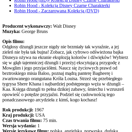
Robin Hood (BD)- Kolekcja Disney Czarne Charakterki
Robin Hood - Kolekcja Disney Czarne Charakterki
Robin Hood - Zaczarowana Kolekcja (DVD)
Producent wykonawczy:
Walt Disney
Muzyka:
George Bruns
Opis filmu:
Odgłosy dżungli jeszcze nigdy nie brzmiały tak wyraźnie, a jej
zieleń nie była tak bujna! Zobacz, jak cyfrowo odświeżona bajka
Disneya ożywa na ekranie eksplozją kolorów i dźwięków! Wybierz
się w głąb tajemniczej dżungli i przeżyj ekscytującą przygodę z
Mowglim i jego przyjaciółmi. Naucz się życiowych prawd od
beztroskiego misia Baloo, poznaj mądrą panterę Bagheerę i
zwariowanego orangutana Króla Louisa. Strzeż się przebiegłego
tygrysa Shere Khana i najbardziej podstępnego węża w dżungli –
Kaa. Księga dżungli to pełna dzikiej zabawy, śmiechu i wzruszeń
opowieść o potędze przyjaźni. Podziel się cudownością tego
ponadczasowego arcydzieła z kimś, kogo kochasz!
Rok produkcji:
1967
Kraj produkcji:
USA
Czas trwania filmu:
75 min.
Wersja wydania:
1
Wersje językowe filmu:
polska, angielska, norweska, duńska