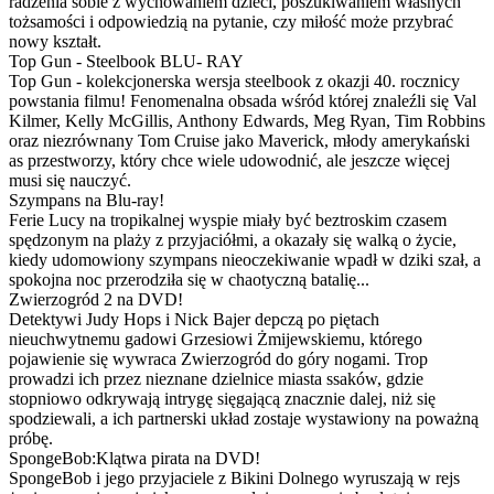
radzenia sobie z wychowaniem dzieci, poszukiwaniem własnych
tożsamości i odpowiedzią na pytanie, czy miłość może przybrać
nowy kształt.
Top Gun - Steelbook BLU- RAY
Top Gun - kolekcjonerska wersja steelbook z okazji 40. rocznicy
powstania filmu! Fenomenalna obsada wśród której znaleźli się Val
Kilmer, Kelly McGillis, Anthony Edwards, Meg Ryan, Tim Robbins
oraz niezrównany Tom Cruise jako Maverick, młody amerykański
as przestworzy, który chce wiele udowodnić, ale jeszcze więcej
musi się nauczyć.
Szympans na Blu-ray!
Ferie Lucy na tropikalnej wyspie miały być beztroskim czasem
spędzonym na plaży z przyjaciółmi, a okazały się walką o życie,
kiedy udomowiony szympans nieoczekiwanie wpadł w dziki szał, a
spokojna noc przerodziła się w chaotyczną batalię...
Zwierzogród 2 na DVD!
Detektywi Judy Hops i Nick Bajer depczą po piętach
nieuchwytnemu gadowi Grzesiowi Żmijewskiemu, którego
pojawienie się wywraca Zwierzogród do góry nogami. Trop
prowadzi ich przez nieznane dzielnice miasta ssaków, gdzie
stopniowo odkrywają intrygę sięgającą znacznie dalej, niż się
spodziewali, a ich partnerski układ zostaje wystawiony na poważną
próbę.
SpongeBob:Klątwa pirata na DVD!
SpongeBob i jego przyjaciele z Bikini Dolnego wyruszają w rejs