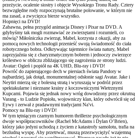
przeżycie, ocalenie siostry i objęcie Wysokiego Tronu Rady. Cztery
bezwzględne rody rozpoczynają brutalne polowanie, w którym nie
ma zasad, a zwycięzca bierze wszystko.
Hopnięci na DVD!
Zabawna, pełna przygód animacja Disney i Pixar na DVD. A
gdybyśmy tak mogli rozmawiać ze zwierzętami i rozumieli, co
mówią? Miłośniczka zwierząt, Mabel, korzysta z okazji, aby za
pomocą nowych technologii przenieść swoją świadomość do ciała
robotycznego bobra. Odkrywając tajemnice świata natury, Mabel
zaprzyjaźnia się z charyzmatycznym bobrem i jednoczy zwierzęce
królestwo w obliczu zbliżającego się zagrożenia ze strony ludzi.
Avatar: Ogień i popiół na 4K UHD, Blu-ray i DVD!
Powróć do zapierającego dech w piersiach świata Pandory w
najbardziej, jak dotąd, monumentalnej odsłonie sagi Avatar. Jake i
Neytiri mierzą się z bolesną stratą i wyruszają w podróż przez
spektakularne i nieznane krainy z koczowniczymi Wietrznymi
Kupcami. Pojawia się jednak nowy wróg dowodzony przez okrutną
Varang - to Ludzie Popiołu, wojowniczy klan, który odwrócił się od
Eywy i zerwał z pradawnymi tradycjami Na'vi.
Pomocy na Blu-ray i DVD!
W tym tętniącym czarnym humorem thrillerze psychologicznym
dwoje współpracowników (Rachel McAdams i Dylan O’Brien),
którzy jako jedyni uchodzą z życiem z katastrofy samolotu, trafia na
bezludną wyspę. Aby przetrwać, muszą przezwyciężyć wzajemną
niechęć i nauczyć się współpracować. Biurowe zasady już tu nie