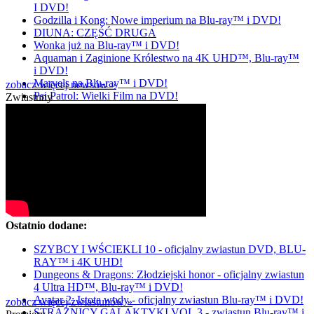
I DVD!
Godzilla i Kong: Nowe imperium na Blu-ray™ i DVD!
DIUNA: CZĘŚĆ DRUGA
Wonka już na Blu-ray™ i DVD!
Aquaman i Zaginione Królestwo na 4K UHD™, Blu-ray™
i DVD!
Marvels na Blu-ray™ i DVD!
zobacz więcej newsów »
Psi Patrol: Wielki Film na DVD!
Zwiastuny
Ostatnio dodane:
SZYBCY I WŚCIEKLI 10 - oficjalny zwiastun DVD, BLU-
RAY™ i 4K UHD!
Dungeons & Dragons: Złodziejski honor - oficjalny zwiastun
4 Ultra HD™, Blu-ray™ i DVD!
Avatar 2: Istota wody - oficjalny zwiastun Blu-ray™ i DVD!
zobacz więcej zwiastunów »
STRAŻNICY GALAKTYKI VOL 3 - zwiastun Blu-ray™ i