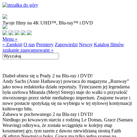
Twoje filmy na 4K UHD™, Blu-ray™ i DVD
Menu »
« Zamknij
O nas
Premiery
Zapowiedzi
Newsy
Katalog filmów
szukanie zaawansowane »
Diabeł ubiera się u Prady 2 na Blu-ray i DVD!
Andy Sachs (Anne Hathaway) powraca do magazynu „Runway”
jako nowa redaktorka działu reportaży. Tymczasem jej legendarna
była szefowa Miranda (Meryl Streep) staje do walki o przyszłość
stworzonego przez siebie medialnego imperium. Znajome twarze i
nowe postacie spotykają się na wybiegu w tej stylowej kontynuacji
kultowego hitu.
Zabawa w pochowanego 2 na Blu-ray i DVD!
Niedługo po krwawym starciu z rodziną Le Domas, Grace (Samara
Weaving) odkrywa, że została wciągnięta w kolejny etap
koszmarnej gry, tym razem z dawno niewidzianą siostrą Faith
(Kathryn Newton) u boku. Grace ma tylko jedną szansę na