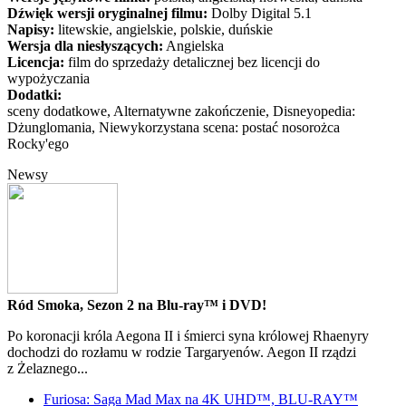
Dźwięk wersji oryginalnej filmu:
Dolby Digital 5.1
Napisy:
litewskie, angielskie, polskie, duńskie
Wersja dla niesłyszących:
Angielska
Licencja:
film do sprzedaży detalicznej bez licencji do
wypożyczania
Dodatki:
sceny dodatkowe, Alternatywne zakończenie, Disneyopedia:
Dżunglomania, Niewykorzystana scena: postać nosorożca
Rocky'ego
Newsy
Ród Smoka, Sezon 2 na Blu-ray™ i DVD!
Po koronacji króla Aegona II i śmierci syna królowej Rhaenyry
dochodzi do rozłamu w rodzie Targaryenów. Aegon II rządzi
z Żelaznego...
Furiosa: Saga Mad Max na 4K UHD™, BLU-RAY™