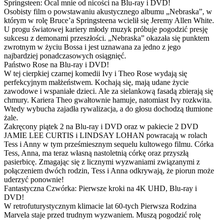
Springsteen: Ocal mnie od nicości na Blu-ray i DVD!
Osobisty film o powstawaniu akustycznego albumu „Nebraska”, w
którym w rolę Bruce’a Springsteena wcielił się Jeremy Allen White.
U progu światowej kariery młody muzyk próbuje pogodzić presję
sukcesu z demonami przeszłości. „Nebraska” okazała się punktem
zwrotnym w życiu Bossa i jest uznawana za jedno z jego
najbardziej ponadczasowych osiągnięć.
Państwo Rose na Blu-ray i DVD!
W tej cierpkiej czarnej komedii Ivy i Theo Rose wydają się
perfekcyjnym małżeństwem. Kochają się, mają udane życie
zawodowe i wspaniałe dzieci. Ale za sielankową fasadą zbierają się
chmury. Kariera Theo gwałtownie hamuje, natomiast Ivy rozkwita.
Wtedy wybucha zajadła rywalizacja, a do głosu dochodzą tłumione
żale.
Zakręcony piątek 2 na Blu-ray i DVD oraz w pakiecie 2 DVD
JAMIE LEE CURTIS i LINDSAY LOHAN powracają w rolach
Tess i Anny w tym prześmiesznym sequelu kultowego filmu. Córka
Tess, Anna, ma teraz własną nastoletnią córkę oraz przyszłą
pasierbicę. Zmagając się z licznymi wyzwaniami związanymi z
połączeniem dwóch rodzin, Tess i Anna odkrywają, że piorun może
uderzyć ponownie!
Fantastyczna Czwórka: Pierwsze kroki na 4K UHD, Blu-ray i
DVD!
W retrofuturystycznym klimacie lat 60-tych Pierwsza Rodzina
Marvela staje przed trudnym wyzwaniem. Muszą pogodzić rolę