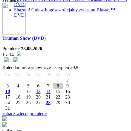
Premiery
DVD
Shazam! Gniew bogów - oficjalny zwiastun Blu-ray™ i
DVD!
Truman Show (DVD)
Premiera:
28.08.2026
1 z 14
Kalendarium wydawnicze -
sierpień
2026
Pn
Wt
Śr
Cz
Pi
So
Ni
1
2
3
4
5
6
7
8
9
10
11
12
13
14
15
16
17
18
19
20
21
22
23
24
25
26
27
28
29
30
31
zobacz więcej premier »
Galapagos