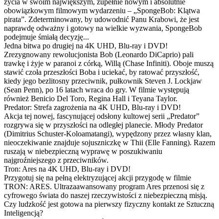
życia w swoim największym, zupełnie nowym i absolutnie
obowiązkowym filmowym wydarzeniu – „SpongeBob: Klątwa
pirata”. Zdeterminowany, by udowodnić Panu Krabowi, że jest
naprawdę odważny i gotowy na wielkie wyzwania, SpongeBob
podejmuje śmiałą decyzję...
Jedna bitwa po drugiej na 4K UHD, Blu-ray i DVD!
Zrezygnowany rewolucjonista Bob (Leonardo DiCaprio) pali
trawkę i żyje w paranoi z córką, Willą (Chase Infiniti). Oboje muszą
stawić czoła przeszłości Boba i uciekać, by ratować przyszłość,
kiedy jego bezlitosny przeciwnik, pułkownik Steven J. Lockjaw
(Sean Penn), po 16 latach wraca do gry. W filmie występują
również Benicio Del Toro, Regina Hall i Teyana Taylor.
Predator: Strefa zagrożenia na 4K UHD, Blu-ray i DVD!
Akcja tej nowej, fascynującej odsłony kultowej serii „Predator”
rozgrywa się w przyszłości na odległej planecie. Młody Predator
(Dimitrius Schuster-Koloamatangi), wypędzony przez własny klan,
nieoczekiwanie znajduje sojuszniczkę w Thii (Elle Fanning). Razem
ruszają w niebezpieczną wyprawę w poszukiwaniu
najgroźniejszego z przeciwników.
Tron: Ares na 4K UHD, Blu-ray i DVD!
Przygotuj się na pełną elektryzującej akcji przygodę w filmie
TRON: ARES. Ultrazaawansowany program Ares przenosi się z
cyfrowego świata do naszej rzeczywistości z niebezpieczną misją.
Czy ludzkość jest gotowa na pierwszy fizyczny kontakt ze Sztuczną
Inteligencją?