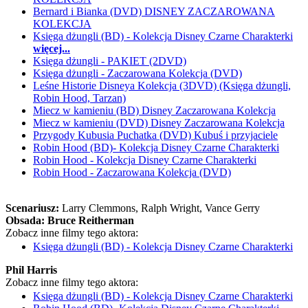
Bernard i Bianka (DVD) DISNEY ZACZAROWANA
KOLEKCJA
Księga dżungli (BD) - Kolekcja Disney Czarne Charakterki
więcej...
Księga dżungli - PAKIET (2DVD)
Księga dżungli - Zaczarowana Kolekcja (DVD)
Leśne Historie Disneya Kolekcja (3DVD) (Księga dżungli,
Robin Hood, Tarzan)
Miecz w kamieniu (BD) Disney Zaczarowana Kolekcja
Miecz w kamieniu (DVD) Disney Zaczarowana Kolekcja
Przygody Kubusia Puchatka (DVD) Kubuś i przyjaciele
Robin Hood (BD)- Kolekcja Disney Czarne Charakterki
Robin Hood - Kolekcja Disney Czarne Charakterki
Robin Hood - Zaczarowana Kolekcja (DVD)
Scenariusz:
Larry Clemmons
, Ralph Wright
, Vance Gerry
Obsada:
Bruce Reitherman
Zobacz inne filmy tego aktora:
Księga dżungli (BD) - Kolekcja Disney Czarne Charakterki
Phil Harris
Zobacz inne filmy tego aktora:
Księga dżungli (BD) - Kolekcja Disney Czarne Charakterki