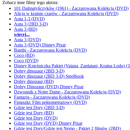
Zobacz inne filmy tego aktora:
101 Dalmatyńczyków (1961) - Zaczarowana Kolekcja (DVD)
Alicja w krainie czarów - Zaczarowana Kolekcja (DVD)
Auta 1-3 (DVD)
Auta 3 (2BD 3-D)
Auta 3 (BD)
więcej...
Auta 3 (DVD)
Auta 3 (DVD) Disney Pixar
Bambi - Zaczarowana Kolekcja (DVD)
Coco (BD)
Coco (DVD)
Disney Księżniczka Pakiet (Vaiana, Zaplatani, Kraina Lodu) 
Dobry dinozaur (2BD 3-D)
Dobry dinozaur (2BD 3-D) Steelbook
Dobry dinozaur (BD)
Dobry Dinozaur (DVD) Disney Pixar
Dzwonnik z Notre Dame - Zaczarowana Kolekcja (DVD)
Fantazja - Zaczarowana Kolekcja (DVD)
Fistaszki: Film pełnometrażowy (DVD)
Gdzie jest Dory (2BD 3-D)
Gdzie jest Dory (BD)
Gdzie jest Dory (DVD)
Gdzie jest Dory (DVD) Disney Pixar
Gdzie jest Dory/Gdzie jest Nemo - Pakiet 2 filmów (2BD)