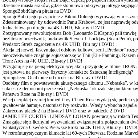
dzielnice miasta ssaków, gdzie stopniowo odkrywają intrygę sięgającą
SpongeBob:Klątwa pirata na DVD!
SpongeBob i jego przyjaciele z Bikini Dolnego wyruszają w rejs 
Zdeterminowany, by udowodnić Panu Krabowi, że jest naprawdę odw
Jedna bitwa po drugiej na 4K UHD, Blu-ray i DVD!
Zrezygnowany rewolucjonista Bob (Leonardo DiCaprio) pali trawkę i ż
bezlitosny przeciwnik, pułkownik Steven J. Lockjaw (Sean Penn), po 
Predator: Strefa zagrożenia na 4K UHD, Blu-ray i DVD!
Akcja tej nowej, fascynującej odsłony kultowej serii „Predator” roz
nieoczekiwanie znajduje sojuszniczkę w Thii (Elle Fanning). Razem
Tron: Ares na 4K UHD, Blu-ray i DVD!
Przygotuj się na pełną elektryzującej akcji przygodę w filmie TRON
jest gotowa na pierwszy fizyczny kontakt ze Sztuczną Inteligencją?
Springsteen: Ocal mnie od nicości na Blu-ray i DVD!
Osobisty film o powstawaniu akustycznego albumu „Nebraska”, w któ
sukcesu z demonami przeszłości. „Nebraska” okazała się punktem zw
Państwo Rose na Blu-ray i DVD!
W tej cierpkiej czarnej komedii Ivy i Theo Rose wydają się perfekcy
gwałtownie hamuje, natomiast Ivy rozkwita. Wtedy wybucha zajadła r
Zakręcony piątek 2 na Blu-ray i DVD oraz w pakiecie 2 DVD
JAMIE LEE CURTIS i LINDSAY LOHAN powracają w rolach Tess i Anny
Zmagając się z licznymi wyzwaniami związanymi z połączeniem dwóc
Fantastyczna Czwórka: Pierwsze kroki na 4K UHD, Blu-ray i DVD!
W retrofuturystycznym klimacie lat 60-tych Pierwsza Rodzina Marve