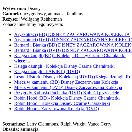
Wytwórnia:
Disney
Gatunek:
przygodowy, animacja, familijny
Reżyser:
Wolfgang Reitherman
Zobacz inne filmy tego reżysera:
Aryskotraci (BD) DISNEY ZACZAROWANA KOLEKCJA
Aryskotraci (DVD) DISNEY ZACZAROWANA KOLEKCJ
Bernard i Bianka (BD) DISNEY ZACZAROWANA KOLE
Bernard i Bianka (DVD) DISNEY ZACZAROWANA KOL
Księga dżungli (BD) - Kolekcja Disney Czarne Charakterki
więcej...
Księga dżungli - Kolekcja Disney Czarne Charakterki
Księga dżungli - PAKIET (2DVD)
Leśne Historie Disneya Kolekcja (3DVD) (Księga dżungli, Ro
Miecz w kamieniu (BD) Disney Zaczarowana Kolekcja
Miecz w kamieniu (DVD) Disney Zaczarowana Kolekcja
Przygody Kubusia Puchatka (DVD) Kubuś i przyjaciele
Robin Hood (BD)- Kolekcja Disney Czarne Charakterki
Robin Hood - Kolekcja Disney Czarne Charakterki
Robin Hood - Zaczarowana Kolekcja (DVD)
Scenariusz:
Larry Clemmons
, Ralph Wright
, Vance Gerry
Obsada:
animacja