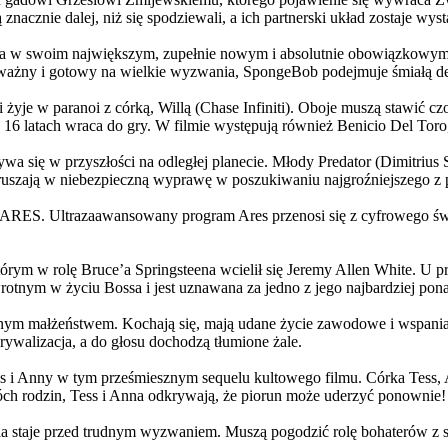
 znacznie dalej, niż się spodziewali, a ich partnerski układ zostaje w
życia w swoim największym, zupełnie nowym i absolutnie obowiązkowy
ażny i gotowy na wielkie wyzwania, SpongeBob podejmuje śmiałą dec
yje w paranoi z córką, Willą (Chase Infiniti). Oboje muszą stawić czoł
16 latach wraca do gry. W filmie występują również Benicio Del Toro,
grywa się w przyszłości na odległej planecie. Młody Predator (Dimitri
 ruszają w niebezpieczną wyprawę w poszukiwaniu najgroźniejszego z
: ARES. Ultrazaawansowany program Ares przenosi się z cyfrowego świ
rym w rolę Bruce’a Springsteena wcielił się Jeremy Allen White. U p
rotnym w życiu Bossa i jest uznawana za jedno z jego najbardziej po
jnym małżeństwem. Kochają się, mają udane życie zawodowe i wspaniałe
ywalizacja, a do głosu dochodzą tłumione żale.
 w tym prześmiesznym sequelu kultowego filmu. Córka Tess, Anna, 
h rodzin, Tess i Anna odkrywają, że piorun może uderzyć ponownie!
la staje przed trudnym wyzwaniem. Muszą pogodzić rolę bohaterów z s