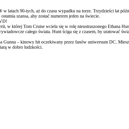
latach 90-tych, aż do czasu wypadku na torze. Trzydzieści lat późn
ostatnia szansa, aby zostać numerem jeden na świecie.
DVD!
serii, w której Tom Cruise wciela się w rolę nieustraszonego Ethana 
ci wywiadowcze całego świata. Hunt ściga się z czasem, by uratować świ
Gunna – kinowy hit oczekiwany przez fanów uniwersum DC. Mieszanka
arą w dobro ludzkości.