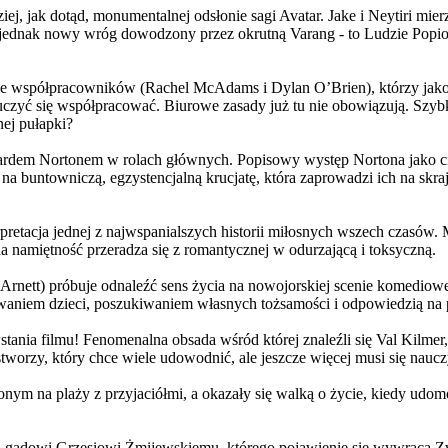
j, jak dotąd, monumentalnej odsłonie sagi Avatar. Jake i Neytiri mierzą
jednak nowy wróg dowodzony przez okrutną Varang - to Ludzie Popiołu
 współpracowników (Rachel McAdams i Dylan O’Brien), którzy jako jed
yć się współpracować. Biurowe zasady już tu nie obowiązują. Szybko 
nej pułapki?
wardem Nortonem w rolach głównych. Popisowy występ Nortona jako c
a buntowniczą, egzystencjalną krucjatę, która zaprowadzi ich na skraj
etacja jednej z najwspanialszych historii miłosnych wszech czasów. M
na namiętność przeradza się z romantycznej w odurzającą i toksyczną.
Arnett) próbuje odnaleźć sens życia na nowojorskiej scenie komediow
owaniem dzieci, poszukiwaniem własnych tożsamości i odpowiedzią na p
wstania filmu! Fenomenalna obsada wśród której znaleźli się Val Kilm
orzy, który chce wiele udowodnić, ale jeszcze więcej musi się naucz
onym na plaży z przyjaciółmi, a okazały się walką o życie, kiedy ud
 gadowi Grzesiowi Żmijewskiemu, którego pojawienie się wywraca Zw