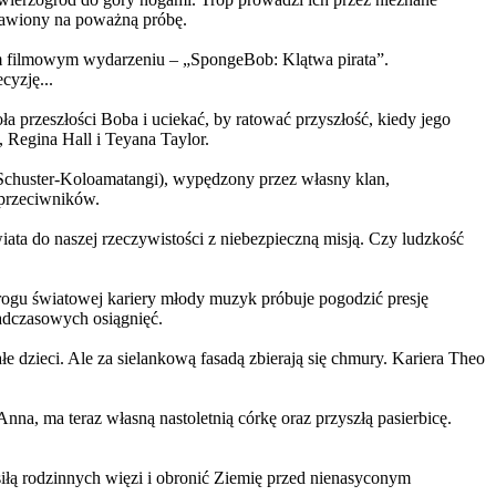
ystawiony na poważną próbę.
m filmowym wydarzeniu – „SpongeBob: Klątwa pirata”.
yzję...
a przeszłości Boba i uciekać, by ratować przyszłość, kiedy jego
 Regina Hall i Teyana Taylor.
us Schuster-Koloamatangi), wypędzony przez własny klan,
 przeciwników.
ata do naszej rzeczywistości z niebezpieczną misją. Czy ludzkość
rogu światowej kariery młody muzyk próbuje pogodzić presję
nadczasowych osiągnięć.
 dzieci. Ale za sielankową fasadą zbierają się chmury. Kariera Theo
ma teraz własną nastoletnią córkę oraz przyszłą pasierbicę.
iłą rodzinnych więzi i obronić Ziemię przed nienasyconym