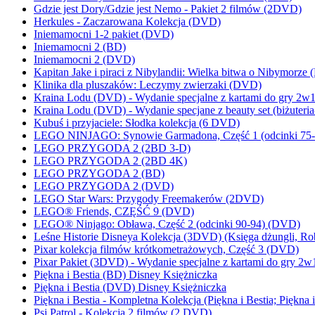
Gdzie jest Dory/Gdzie jest Nemo - Pakiet 2 filmów (2DVD)
Herkules - Zaczarowana Kolekcja (DVD)
Iniemamocni 1-2 pakiet (DVD)
Iniemamocni 2 (BD)
Iniemamocni 2 (DVD)
Kapitan Jake i piraci z Nibylandii: Wielka bitwa o Nibymorze
Klinika dla pluszaków: Leczymy zwierzaki (DVD)
Kraina Lodu (DVD) - Wydanie specjalne z kartami do gry 2w1
Kraina Lodu (DVD) - Wydanie specjane z beauty set (biżuteria-
Kubuś i przyjaciele: Słodka kolekcja (6 DVD)
LEGO NINJAGO: Synowie Garmadona, Część 1 (odcinki 75-
LEGO PRZYGODA 2 (2BD 3-D)
LEGO PRZYGODA 2 (2BD 4K)
LEGO PRZYGODA 2 (BD)
LEGO PRZYGODA 2 (DVD)
LEGO Star Wars: Przygody Freemakerów (2DVD)
LEGO® Friends, CZĘŚĆ 9 (DVD)
LEGO® Ninjago: Obława, Część 2 (odcinki 90-94) (DVD)
Leśne Historie Disneya Kolekcja (3DVD) (Księga dżungli, Ro
Pixar kolekcja filmów krótkometrażowych, Część 3 (DVD)
Pixar Pakiet (3DVD) - Wydanie specjalne z kartami do gry 2w
Piękna i Bestia (BD) Disney Księżniczka
Piękna i Bestia (DVD) Disney Księżniczka
Piękna i Bestia - Kompletna Kolekcja (Piękna i Bestia; Piękna 
Psi Patrol - Kolekcja 2 filmów (2 DVD)