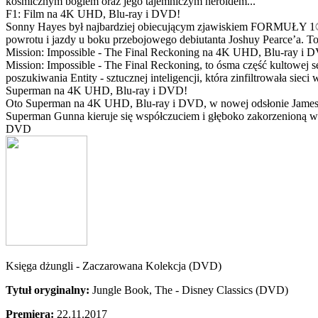
kosmicznym bogiem oraz jego tajemniczym heroldem...
F1: Film na 4K UHD, Blu-ray i DVD!
Sonny Hayes był najbardziej obiecującym zjawiskiem FORMUŁY 1® w 
powrotu i jazdy u boku przebojowego debiutanta Joshuy Pearce’a. To 
Mission: Impossible - The Final Reckoning na 4K UHD, Blu-ray i 
Mission: Impossible - The Final Reckoning, to ósma część kultowej 
poszukiwania Entity - sztucznej inteligencji, która zinfiltrowała sie
Superman na 4K UHD, Blu-ray i DVD!
Oto Superman na 4K UHD, Blu-ray i DVD, w nowej odsłonie Jamesa 
Superman Gunna kieruje się współczuciem i głęboko zakorzenioną wi
DVD
Księga dżungli - Zaczarowana Kolekcja (DVD)
Tytuł oryginalny:
Jungle Book, The - Disney Classics (DVD)
Premiera:
22.11.2017