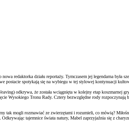
a redaktorka działu reportaży. Tymczasem jej legendarna była szefo
e postacie spotykają się na wybiegu w tej stylowej kontynuacji kulto
ving) odkrywa, że została wciągnięta w kolejny etap koszmarnej gry
 objęcie Wysokiego Tronu Rady. Cztery bezwzględne rody rozpoczynają 
 tak mogli rozmawiać ze zwierzętami i rozumieli, co mówią? Miłośni
. Odkrywając tajemnice świata natury, Mabel zaprzyjaźnia się z char