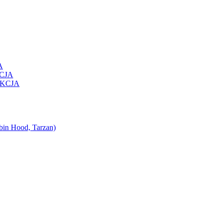
A
KCJA
EKCJA
bin Hood, Tarzan)