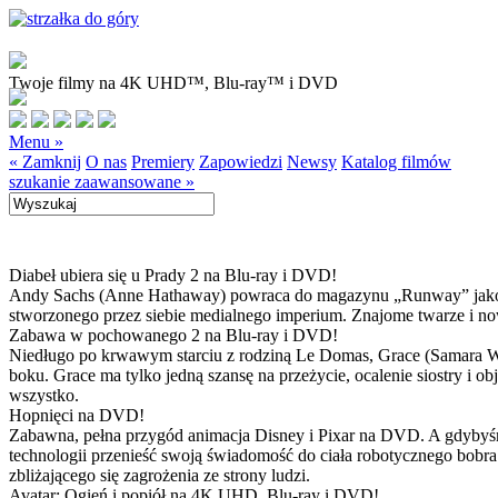
Twoje filmy na 4K UHD™, Blu-ray™ i DVD
Menu »
« Zamknij
O nas
Premiery
Zapowiedzi
Newsy
Katalog filmów
szukanie zaawansowane »
Diabeł ubiera się u Prady 2 na Blu-ray i DVD!
Andy Sachs (Anne Hathaway) powraca do magazynu „Runway” jako now
stworzonego przez siebie medialnego imperium. Znajome twarze i now
Zabawa w pochowanego 2 na Blu-ray i DVD!
Niedługo po krwawym starciu z rodziną Le Domas, Grace (Samara Wea
boku. Grace ma tylko jedną szansę na przeżycie, ocalenie siostry i
wszystko.
Hopnięci na DVD!
Zabawna, pełna przygód animacja Disney i Pixar na DVD. A gdybyśmy
technologii przenieść swoją świadomość do ciała robotycznego bobra
zbliżającego się zagrożenia ze strony ludzi.
Avatar: Ogień i popiół na 4K UHD, Blu-ray i DVD!