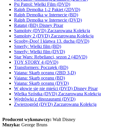
Psi Patrol: Wielki Film (DVD)
Ralph Demolka 1-2 Pakiet (2DVD)
Ralph Demolka w Internecie (BD)
Ralph Demolka w Internecie (DVD)
Ratatuj (BD) Disney Pixar
Samoloty (DVD) Zaczarowana Kolekcja
Samoloty 2 (DVD) Zaczarowana Kolekcja
Scooby-Doo! I klątwa 13. ducha (DVD)
Smerfy: Wielki film (BD)
Smerfy: Wielki film (DVD)
Star Wars: Rebelianci, sezon 2 (4DVD)
TOY STORY 4 (DVD)
Transformers: Początek (BD)
Vaiana: Skarb oceanu (2BD 3-D)
Vaiana: Skarb oceanu (BD)
Vaiana: Skarb oceanu (DVD)
W głowie się nie mieści (DVD) Disney Pixar
Wielka Szóstka (DVD) Zaczarowana Kolekcja
Wędrówki z dinozaurami (DVD)
Zwierzogród (DVD) Zaczarowana Kolekcja
Producent wykonawczy:
Walt Disney
Muzyka:
George Bruns