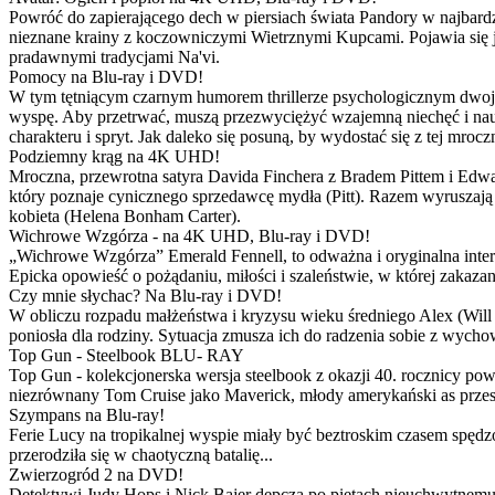
Powróć do zapierającego dech w piersiach świata Pandory w najbardzie
nieznane krainy z koczowniczymi Wietrznymi Kupcami. Pojawia się 
pradawnymi tradycjami Na'vi.
Pomocy na Blu-ray i DVD!
W tym tętniącym czarnym humorem thrillerze psychologicznym dwoje
wyspę. Aby przetrwać, muszą przezwyciężyć wzajemną niechęć i naucz
charakteru i spryt. Jak daleko się posuną, by wydostać się z tej mrocz
Podziemny krąg na 4K UHD!
Mroczna, przewrotna satyra Davida Finchera z Bradem Pittem i Ed
który poznaje cynicznego sprzedawcę mydła (Pitt). Razem wyruszają n
kobieta (Helena Bonham Carter).
Wichrowe Wzgórza - na 4K UHD, Blu-ray i DVD!
„Wichrowe Wzgórza” Emerald Fennell, to odważna i oryginalna interpr
Epicka opowieść o pożądaniu, miłości i szaleństwie, w której zakaza
Czy mnie słychac? Na Blu-ray i DVD!
W obliczu rozpadu małżeństwa i kryzysu wieku średniego Alex (Will 
poniosła dla rodziny. Sytuacja zmusza ich do radzenia sobie z wych
Top Gun - Steelbook BLU- RAY
Top Gun - kolekcjonerska wersja steelbook z okazji 40. rocznicy po
niezrównany Tom Cruise jako Maverick, młody amerykański as przestw
Szympans na Blu-ray!
Ferie Lucy na tropikalnej wyspie miały być beztroskim czasem spędz
przerodziła się w chaotyczną batalię...
Zwierzogród 2 na DVD!
Detektywi Judy Hops i Nick Bajer depczą po piętach nieuchwytnemu