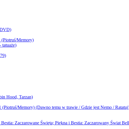
 (DVD)
 (Piotruś/Memory)
 tatuaże)
79)
bin Hood, Tarzan)
1 (Piotruś/Memory) (Dawno temu w trawie / Gdzie jest Nemo / Ratatuj
i Bestia: Zaczarowane Święta; Piękna i Bestia: Zaczarowany Świat Bell