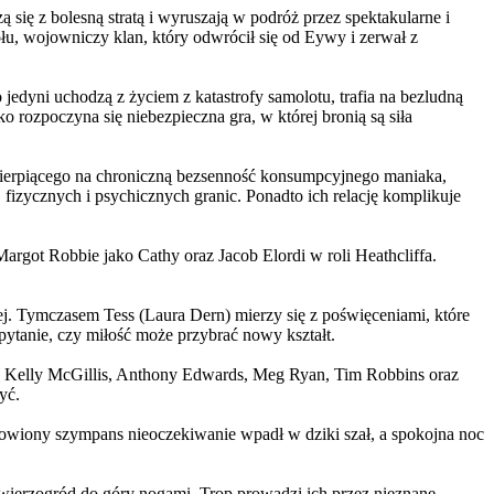
 się z bolesną stratą i wyruszają w podróż przez spektakularne i
, wojowniczy klan, który odwrócił się od Eywy i zerwał z
yni uchodzą z życiem z katastrofy samolotu, trafia na bezludną
rozpoczyna się niebezpieczna gra, w której bronią są siła
ierpiącego na chroniczną bezsenność konsumpcyjnego maniaka,
 fizycznych i psychicznych granic. Ponadto ich relację komplikuje
argot Robbie jako Cathy oraz Jacob Elordi w roli Heathcliffa.
ej. Tymczasem Tess (Laura Dern) mierzy się z poświęceniami, które
ytanie, czy miłość może przybrać nowy kształt.
er, Kelly McGillis, Anthony Edwards, Meg Ryan, Tim Robbins oraz
yć.
omowiony szympans nieoczekiwanie wpadł w dziki szał, a spokojna noc
ierzogród do góry nogami. Trop prowadzi ich przez nieznane