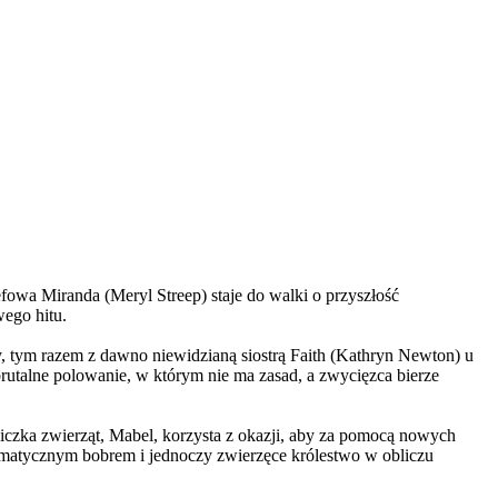
wa Miranda (Meryl Streep) staje do walki o przyszłość
wego hitu.
, tym razem z dawno niewidzianą siostrą Faith (Kathryn Newton) u
brutalne polowanie, w którym nie ma zasad, a zwycięzca bierze
czka zwierząt, Mabel, korzysta z okazji, aby za pomocą nowych
yzmatycznym bobrem i jednoczy zwierzęce królestwo w obliczu