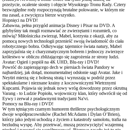
przeżycie, ocalenie siostry i objęcie Wysokiego Tronu Rady. Cztery
bezwzględne rody rozpoczynają brutalne polowanie, w którym nie
ma zasad, a zwycięzca bierze wszystko.
Hopnięci na DVD!
Zabawna, pełna przygód animacja Disney i Pixar na DVD. A
gdybyśmy tak mogli rozmawiać ze zwierzętami i rozumieli, co
mówią? Miłośniczka zwierząt, Mabel, korzysta z okazji, aby za
pomocą nowych technologii przenieść swoją świadomość do ciała
robotycznego bobra. Odkrywając tajemnice świata natury, Mabel
zaprzyjaźnia się z charyzmatycznym bobrem i jednoczy zwierzęce
królestwo w obliczu zbliżającego się zagrożenia ze strony ludzi.
Avatar: Ogień i popiół na 4K UHD, Blu-ray i DVD!
Powróć do zapierającego dech w piersiach świata Pandory w
najbardziej, jak dotąd, monumentalnej odsłonie sagi Avatar. Jake i
Neytiri mierzą się z bolesną stratą i wyruszają w podróż przez
spektakularne i nieznane krainy z koczowniczymi Wietrznymi
Kupcami. Pojawia się jednak nowy wróg dowodzony przez okrutną
Varang - to Ludzie Popiołu, wojowniczy klan, który odwrócił się od
Eywy i zerwał z pradawnymi tradycjami Na'vi.
Pomocy na Blu-ray i DVD!
W tym tętniącym czarnym humorem thrillerze psychologicznym
dwoje współpracowników (Rachel McAdams i Dylan O’Brien),
którzy jako jedyni uchodzą z życiem z katastrofy samolotu, trafia na
bezludną wyspę. Aby przetrwać, muszą przezwyciężyć wzajemną
niechęć i nauczyć się współpracować. Biurowe zasady już tu nie