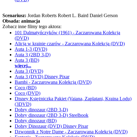
Scenariusz:
Jordan Roberts Robert L. Baird Daniel Gerson
Obsada:
animacja
Zobacz inne filmy tego aktora:
101 Dalmatyńczyków (1961) - Zaczarowana Kolekcja
(DVD)
Alicja w krainie czarów - Zaczarowana Kolekcja (DVD)
Auta 1-3 (DVD)
Auta 3 (2BD 3-D)
Auta 3 (BD)
więcej...
Auta 3 (DVD)
Auta 3 (DVD) Disney Pixar
Bambi - Zaczarowana Kolekcja (DVD)
Coco (BD)
Coco (DVD)
Disney Księżniczka Pakiet (Vaiana, Zaplatani, Kraina Lodu)
(3DVD)
Dobry dinozaur (2BD 3-D)
Dobry dinozaur (2BD 3-D) Steelbook
Dobry dinozaur (BD)
Dobry Dinozaur (DVD) Disney Pixar
Dzwonnik z Notre Dame - Zaczarowana Kolekcja (DVD)