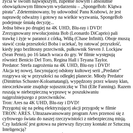
życia w swoim największym, zupełnie nowym i absolutnie
obowiązkowym filmowym wydarzeniu – „SpongeBob: Klątwa
pirata”. Zdeterminowany, by udowodnić Panu Krabowi, że jest
naprawdę odważny i gotowy na wielkie wyzwania, SpongeBob
podejmuje śmiałą decyzję...
Jedna bitwa po drugiej na 4K UHD, Blu-ray i DVD!
Zrezygnowany rewolucjonista Bob (Leonardo DiCaprio) pali
trawkę i żyje w paranoi z córką, Willą (Chase Infiniti). Oboje muszą
stawić czoła przeszłości Boba i uciekać, by ratować przyszłość,
kiedy jego bezlitosny przeciwnik, pułkownik Steven J. Lockjaw
(Sean Penn), po 16 latach wraca do gry. W filmie występują
również Benicio Del Toro, Regina Hall i Teyana Taylor.
Predator: Strefa zagrożenia na 4K UHD, Blu-ray i DVD!
Akcja tej nowej, fascynującej odsłony kultowej serii „Predator”
rozgrywa się w przyszłości na odległej planecie. Młody Predator
(Dimitrius Schuster-Koloamatangi), wypędzony przez własny klan,
nieoczekiwanie znajduje sojuszniczkę w Thii (Elle Fanning). Razem
ruszają w niebezpieczną wyprawę w poszukiwaniu
najgroźniejszego z przeciwników.
Tron: Ares na 4K UHD, Blu-ray i DVD!
Przygotuj się na pełną elektryzującej akcji przygodę w filmie
TRON: ARES. Ultrazaawansowany program Ares przenosi się z
cyfrowego świata do naszej rzeczywistości z niebezpieczną misją.
Czy ludzkość jest gotowa na pierwszy fizyczny kontakt ze Sztuczną
Inteligencją?