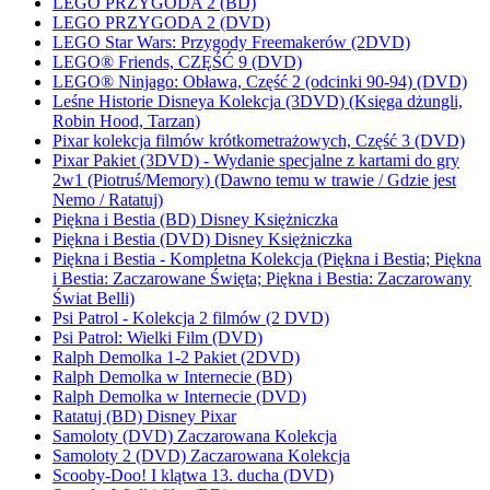
LEGO PRZYGODA 2 (BD)
LEGO PRZYGODA 2 (DVD)
LEGO Star Wars: Przygody Freemakerów (2DVD)
LEGO® Friends, CZĘŚĆ 9 (DVD)
LEGO® Ninjago: Obława, Część 2 (odcinki 90-94) (DVD)
Leśne Historie Disneya Kolekcja (3DVD) (Księga dżungli,
Robin Hood, Tarzan)
Pixar kolekcja filmów krótkometrażowych, Część 3 (DVD)
Pixar Pakiet (3DVD) - Wydanie specjalne z kartami do gry
2w1 (Piotruś/Memory) (Dawno temu w trawie / Gdzie jest
Nemo / Ratatuj)
Piękna i Bestia (BD) Disney Księżniczka
Piękna i Bestia (DVD) Disney Księżniczka
Piękna i Bestia - Kompletna Kolekcja (Piękna i Bestia; Piękna
i Bestia: Zaczarowane Święta; Piękna i Bestia: Zaczarowany
Świat Belli)
Psi Patrol - Kolekcja 2 filmów (2 DVD)
Psi Patrol: Wielki Film (DVD)
Ralph Demolka 1-2 Pakiet (2DVD)
Ralph Demolka w Internecie (BD)
Ralph Demolka w Internecie (DVD)
Ratatuj (BD) Disney Pixar
Samoloty (DVD) Zaczarowana Kolekcja
Samoloty 2 (DVD) Zaczarowana Kolekcja
Scooby-Doo! I klątwa 13. ducha (DVD)