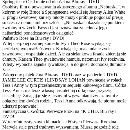
Springsteen: Ocal mnie od nicości na Blu-ray i DVD!
Osobisty film o powstawaniu akustycznego albumu „Nebraska”, w
którym w rolę Bruce’a Springsteena wcielił się Jeremy Allen White.
U progu światowej kariery młody muzyk próbuje pogodzić presję
sukcesu z demonami przeszłości. „Nebraska” okazała się punktem
zwrotnym w życiu Bossa i jest uznawana za jedno z jego
najbardziej ponadczasowych osiągnięć.
Państwo Rose na Blu-ray i DVD!
W tej cierpkiej czarnej komedii Ivy i Theo Rose wydają się
perfekcyjnym małżeństwem. Kochają się, mają udane życie
zawodowe i wspaniałe dzieci. Ale za sielankową fasadą zbierają się
chmury. Kariera Theo gwałtownie hamuje, natomiast Ivy rozkwita.
Wtedy wybucha zajadła rywalizacja, a do głosu dochodzą tłumione
żale.
Zakręcony piątek 2 na Blu-ray i DVD oraz w pakiecie 2 DVD
JAMIE LEE CURTIS i LINDSAY LOHAN powracają w rolach
Tess i Anny w tym prześmiesznym sequelu kultowego filmu. Córka
Tess, Anna, ma teraz własną nastoletnią córkę oraz przyszłą
pasierbicę. Zmagając się z licznymi wyzwaniami związanymi z
połączeniem dwóch rodzin, Tess i Anna odkrywają, że piorun może
uderzyć ponownie!
Fantastyczna Czwórka: Pierwsze kroki na 4K UHD, Blu-ray i
DVD!
W retrofuturystycznym klimacie lat 60-tych Pierwsza Rodzina
Marvela staje przed trudnym wyzwaniem. Muszą pogodzić rolę