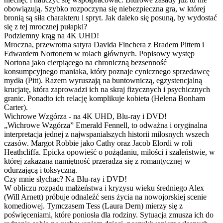
obowiązują. Szybko rozpoczyna się niebezpieczna gra, w której
bronią są siła charakteru i spryt. Jak daleko się posuną, by wydostać
się z tej mrocznej pułapki?
Podziemny krąg na 4K UHD!
Mroczna, przewrotna satyra Davida Finchera z Bradem Pittem i
Edwardem Nortonem w rolach głównych. Popisowy występ
Nortona jako cierpiącego na chroniczną bezsenność
konsumpcyjnego maniaka, który poznaje cynicznego sprzedawcę
mydła (Pitt). Razem wyruszają na buntowniczą, egzystencjalną
krucjatę, która zaprowadzi ich na skraj fizycznych i psychicznych
granic. Ponadto ich relację komplikuje kobieta (Helena Bonham
Carter).
Wichrowe Wzgórza - na 4K UHD, Blu-ray i DVD!
„Wichrowe Wzgórza” Emerald Fennell, to odważna i oryginalna
interpretacja jednej z najwspanialszych historii miłosnych wszech
czasów. Margot Robbie jako Cathy oraz Jacob Elordi w roli
Heathcliffa. Epicka opowieść o pożądaniu, miłości i szaleństwie, w
której zakazana namiętność przeradza się z romantycznej w
odurzającą i toksyczną.
Czy mnie słychac? Na Blu-ray i DVD!
W obliczu rozpadu małżeństwa i kryzysu wieku średniego Alex
(Will Arnett) próbuje odnaleźć sens życia na nowojorskiej scenie
komediowej. Tymczasem Tess (Laura Dern) mierzy się z
poświęceniami, które poniosła dla rodziny. Sytuacja zmusza ich do