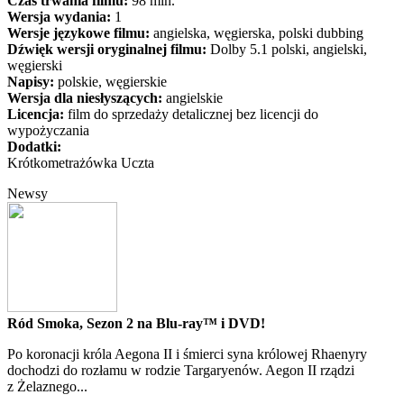
Czas trwania filmu:
98 min.
Wersja wydania:
1
Wersje językowe filmu:
angielska, węgierska, polski dubbing
Dźwięk wersji oryginalnej filmu:
Dolby 5.1 polski, angielski,
węgierski
Napisy:
polskie, węgierskie
Wersja dla niesłyszących:
angielskie
Licencja:
film do sprzedaży detalicznej bez licencji do
wypożyczania
Dodatki:
Krótkometrażówka Uczta
Newsy
Ród Smoka, Sezon 2 na Blu-ray™ i DVD!
Po koronacji króla Aegona II i śmierci syna królowej Rhaenyry
dochodzi do rozłamu w rodzie Targaryenów. Aegon II rządzi
z Żelaznego...