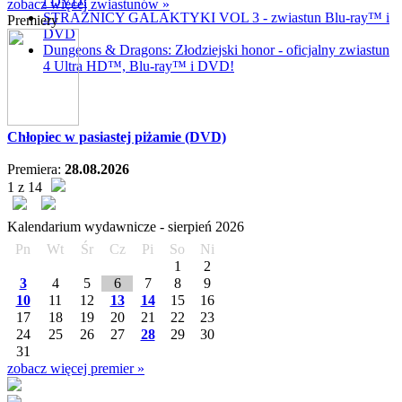
i DVD!
zobacz więcej zwiastunów »
STRAŻNICY GALAKTYKI VOL 3 - zwiastun Blu-ray™ i
Premiery
DVD
Dungeons & Dragons: Złodziejski honor - oficjalny zwiastun
4 Ultra HD™, Blu-ray™ i DVD!
Chłopiec w pasiastej piżamie (DVD)
Premiera:
28.08.2026
1 z 14
Kalendarium wydawnicze -
sierpień
2026
Pn
Wt
Śr
Cz
Pi
So
Ni
1
2
3
4
5
6
7
8
9
10
11
12
13
14
15
16
17
18
19
20
21
22
23
24
25
26
27
28
29
30
31
zobacz więcej premier »