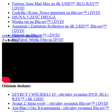
Furiosa: Saga Mad Max na 4K UHD™, BLU-RAY™
I DVD!
Godzilla i Kong: Nowe imperium na Blu-ray™ i DVD!
DIUNA: CZĘŚĆ DRUGA
Wonka już na Blu-ray™ i DVD!
Aquaman i Zaginione Królestwo na 4K UHD™, Blu-ray™
i DVD!
Marvels na Blu-ray™ i DVD!
zobacz więcej newsów »
Psi Patrol: Wielki Film na DVD!
Zwiastuny
Ostatnio dodane:
SZYBCY I WŚCIEKLI 10 - oficjalny zwiastun DVD, BLU-
RAY™ i 4K UHD!
Avatar 2: Istota wody - oficjalny zwiastun Blu-ray™ i DVD!
Ant-Man i Osa: Kwantomania - oficjalny zwiastun Blu-ray™