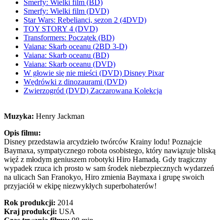
Smerfy: Wielki film (BD)
Smerfy: Wielki film (DVD)
Star Wars: Rebelianci, sezon 2 (4DVD)
TOY STORY 4 (DVD)
Transformers: Początek (BD)
Vaiana: Skarb oceanu (2BD 3-D)
Vaiana: Skarb oceanu (BD)
Vaiana: Skarb oceanu (DVD)
W głowie się nie mieści (DVD) Disney Pixar
Wędrówki z dinozaurami (DVD)
Zwierzogród (DVD) Zaczarowana Kolekcja
Muzyka:
Henry Jackman
Opis filmu:
Disney przedstawia arcydzieło twórców Krainy lodu! Poznajcie
Baymaxa, sympatycznego robota osobistego, który nawiązuje bliską
więź z młodym geniuszem robotyki Hiro Hamadą. Gdy tragiczny
wypadek rzuca ich prosto w sam środek niebezpiecznych wydarzeń
na ulicach San Franokyo, Hiro zmienia Baymaxa i grupę swoich
przyjaciół w ekipę niezwykłych superbohaterów!
Rok produkcji:
2014
Kraj produkcji:
USA