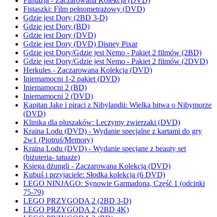
Fantazja - Zaczarowana Kolekcja (DVD)
Fistaszki: Film pełnometrażowy (DVD)
Gdzie jest Dory (2BD 3-D)
Gdzie jest Dory (BD)
Gdzie jest Dory (DVD)
Gdzie jest Dory (DVD) Disney Pixar
Gdzie jest Dory/Gdzie jest Nemo - Pakiet 2 filmów (2BD)
Gdzie jest Dory/Gdzie jest Nemo - Pakiet 2 filmów (2DVD)
Herkules - Zaczarowana Kolekcja (DVD)
Iniemamocni 1-2 pakiet (DVD)
Iniemamocni 2 (BD)
Iniemamocni 2 (DVD)
Kapitan Jake i piraci z Nibylandii: Wielka bitwa o Nibymorze
(DVD)
Klinika dla pluszaków: Leczymy zwierzaki (DVD)
Kraina Lodu (DVD) - Wydanie specjalne z kartami do gry
2w1 (Piotruś/Memory)
Kraina Lodu (DVD) - Wydanie specjane z beauty set
(biżuteria- tatuaże)
Księga dżungli - Zaczarowana Kolekcja (DVD)
Kubuś i przyjaciele: Słodka kolekcja (6 DVD)
LEGO NINJAGO: Synowie Garmadona, Część 1 (odcinki
75-79)
LEGO PRZYGODA 2 (2BD 3-D)
LEGO PRZYGODA 2 (2BD 4K)