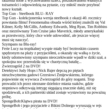
radzenia sobie z wychowaniem dzieci, poszukiwaniem własnych
tożsamości i odpowiedzią na pytanie, czy miłość może przybrać
nowy kształt.
Top Gun - Steelbook BLU- RAY
Top Gun - kolekcjonerska wersja steelbook z okazji 40. rocznicy
powstania filmu! Fenomenalna obsada wśród której znaleźli się Val
Kilmer, Kelly McGillis, Anthony Edwards, Meg Ryan, Tim Robbins
oraz niezrównany Tom Cruise jako Maverick, młody amerykański
as przestworzy, który chce wiele udowodnić, ale jeszcze więcej
musi się nauczyć.
Szympans na Blu-ray!
Ferie Lucy na tropikalnej wyspie miały być beztroskim czasem
spędzonym na plaży z przyjaciółmi, a okazały się walką o życie,
kiedy udomowiony szympans nieoczekiwanie wpadł w dziki szał, a
spokojna noc przerodziła się w chaotyczną batalię...
Zwierzogród 2 na DVD!
Detektywi Judy Hops i Nick Bajer depczą po piętach
nieuchwytnemu gadowi Grzesiowi Żmijewskiemu, którego
pojawienie się wywraca Zwierzogród do góry nogami. Trop
prowadzi ich przez nieznane dzielnice miasta ssaków, gdzie
stopniowo odkrywają intrygę sięgającą znacznie dalej, niż się
spodziewali, a ich partnerski układ zostaje wystawiony na poważną
próbę.
SpongeBob:Klątwa pirata na DVD!
SpongeBob i jego przyjaciele z Bikini Dolnego wyruszają w rejs