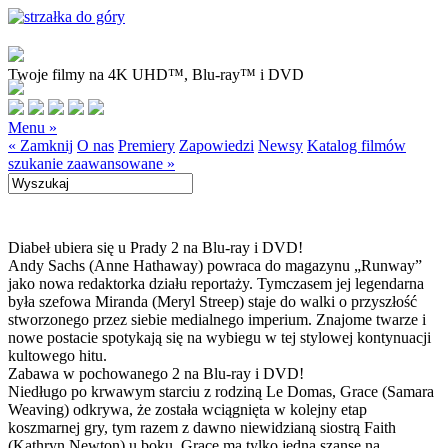
Twoje filmy na 4K UHD™, Blu-ray™ i DVD
Menu »
« Zamknij
O nas
Premiery
Zapowiedzi
Newsy
Katalog filmów
szukanie zaawansowane »
Diabeł ubiera się u Prady 2 na Blu-ray i DVD!
Andy Sachs (Anne Hathaway) powraca do magazynu „Runway”
jako nowa redaktorka działu reportaży. Tymczasem jej legendarna
była szefowa Miranda (Meryl Streep) staje do walki o przyszłość
stworzonego przez siebie medialnego imperium. Znajome twarze i
nowe postacie spotykają się na wybiegu w tej stylowej kontynuacji
kultowego hitu.
Zabawa w pochowanego 2 na Blu-ray i DVD!
Niedługo po krwawym starciu z rodziną Le Domas, Grace (Samara
Weaving) odkrywa, że została wciągnięta w kolejny etap
koszmarnej gry, tym razem z dawno niewidzianą siostrą Faith
(Kathryn Newton) u boku. Grace ma tylko jedną szansę na