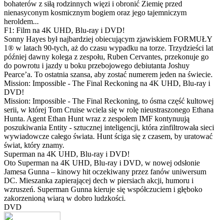
bohaterów z siłą rodzinnych więzi i obronić Ziemię przed
nienasyconym kosmicznym bogiem oraz jego tajemniczym
heroldem...
F1: Film na 4K UHD, Blu-ray i DVD!
Sonny Hayes był najbardziej obiecującym zjawiskiem FORMUŁY
1® w latach 90-tych, aż do czasu wypadku na torze. Trzydzieści lat
później dawny kolega z zespołu, Ruben Cervantes, przekonuje go
do powrotu i jazdy u boku przebojowego debiutanta Joshuy
Pearce’a. To ostatnia szansa, aby zostać numerem jeden na świecie.
Mission: Impossible - The Final Reckoning na 4K UHD, Blu-ray i
DVD!
Mission: Impossible - The Final Reckoning, to ósma część kultowej
serii, w której Tom Cruise wciela się w rolę nieustraszonego Ethana
Hunta. Agent Ethan Hunt wraz z zespołem IMF kontynuują
poszukiwania Entity - sztucznej inteligencji, która zinfiltrowała sieci
wywiadowcze całego świata. Hunt ściga się z czasem, by uratować
świat, który znamy.
Superman na 4K UHD, Blu-ray i DVD!
Oto Superman na 4K UHD, Blu-ray i DVD, w nowej odsłonie
Jamesa Gunna – kinowy hit oczekiwany przez fanów uniwersum
DC. Mieszanka zapierającej dech w piersiach akcji, humoru i
wzruszeń. Superman Gunna kieruje się współczuciem i głęboko
zakorzenioną wiarą w dobro ludzkości.
DVD