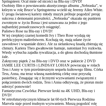
Springsteen: Ocal mnie od nicości na Blu-ray i DVD!
Osobisty film o powstawaniu akustycznego albumu „Nebraska”, w
którym w rolę Bruce’a Springsteena wcielił się Jeremy Allen White.
U progu światowej kariery młody muzyk próbuje pogodzić presję
sukcesu z demonami przeszłości. „Nebraska” okazała się punktem
zwrotnym w życiu Bossa i jest uznawana za jedno z jego
najbardziej ponadczasowych osiągnięć.
Państwo Rose na Blu-ray i DVD!
W tej cierpkiej czarnej komedii Ivy i Theo Rose wydają się
perfekcyjnym małżeństwem. Kochają się, mają udane życie
zawodowe i wspaniałe dzieci. Ale za sielankową fasadą zbierają się
chmury. Kariera Theo gwałtownie hamuje, natomiast Ivy rozkwita.
Wtedy wybucha zajadła rywalizacja, a do głosu dochodzą tłumione
żale.
Zakręcony piątek 2 na Blu-ray i DVD oraz w pakiecie 2 DVD
JAMIE LEE CURTIS i LINDSAY LOHAN powracają w rolach
Tess i Anny w tym prześmiesznym sequelu kultowego filmu. Córka
Tess, Anna, ma teraz własną nastoletnią córkę oraz przyszłą
pasierbicę. Zmagając się z licznymi wyzwaniami związanymi z
połączeniem dwóch rodzin, Tess i Anna odkrywają, że piorun może
uderzyć ponownie!
Fantastyczna Czwórka: Pierwsze kroki na 4K UHD, Blu-ray i
DVD!
W retrofuturystycznym klimacie lat 60-tych Pierwsza Rodzina
Marvela staje przed trudnym wyzwaniem. Muszą pogodzić rolę