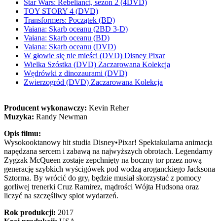
Star Wars: Rebelianci, sezon 2 (4DVD)
TOY STORY 4 (DVD)
Transformers: Początek (BD)
Vaiana: Skarb oceanu (2BD 3-D)
Vaiana: Skarb oceanu (BD)
Vaiana: Skarb oceanu (DVD)
W głowie się nie mieści (DVD) Disney Pixar
Wielka Szóstka (DVD) Zaczarowana Kolekcja
Wędrówki z dinozaurami (DVD)
Zwierzogród (DVD) Zaczarowana Kolekcja
Producent wykonawczy:
Kevin Reher
Muzyka:
Randy Newman
Opis filmu:
Wysokooktanowy hit studia Disney•Pixar! Spektakularna animacja
napędzana sercem i zabawą na najwyższych obrotach. Legendarny
Zygzak McQueen zostaje zepchnięty na boczny tor przez nową
generację szybkich wyścigówek pod wodzą aroganckiego Jacksona
Sztorma. By wrócić do gry, będzie musiał skorzystać z pomocy
gorliwej trenerki Cruz Ramirez, mądrości Wójta Hudsona oraz
liczyć na szczęśliwy splot wydarzeń.
Rok produkcji:
2017