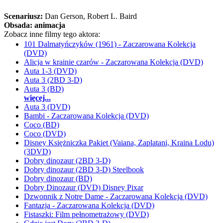
Scenariusz:
Dan Gerson
, Robert L. Baird
Obsada:
animacja
Zobacz inne filmy tego aktora:
101 Dalmatyńczyków (1961) - Zaczarowana Kolekcja
(DVD)
Alicja w krainie czarów - Zaczarowana Kolekcja (DVD)
Auta 1-3 (DVD)
Auta 3 (2BD 3-D)
Auta 3 (BD)
więcej...
Auta 3 (DVD)
Bambi - Zaczarowana Kolekcja (DVD)
Coco (BD)
Coco (DVD)
Disney Księżniczka Pakiet (Vaiana, Zaplatani, Kraina Lodu)
(3DVD)
Dobry dinozaur (2BD 3-D)
Dobry dinozaur (2BD 3-D) Steelbook
Dobry dinozaur (BD)
Dobry Dinozaur (DVD) Disney Pixar
Dzwonnik z Notre Dame - Zaczarowana Kolekcja (DVD)
Fantazja - Zaczarowana Kolekcja (DVD)
Fistaszki: Film pełnometrażowy (DVD)