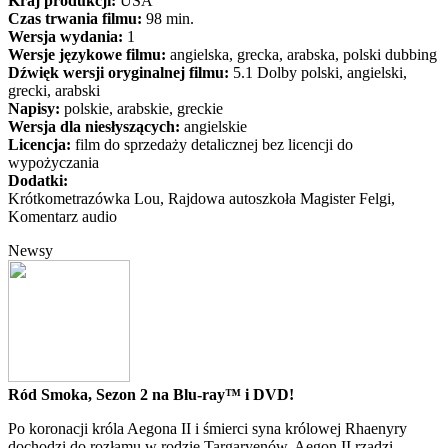
Kraj produkcji:
USA
Czas trwania filmu:
98 min.
Wersja wydania:
1
Wersje językowe filmu:
angielska, grecka, arabska, polski dubbing
Dźwięk wersji oryginalnej filmu:
5.1 Dolby polski, angielski,
grecki, arabski
Napisy:
polskie, arabskie, greckie
Wersja dla niesłyszących:
angielskie
Licencja:
film do sprzedaży detalicznej bez licencji do
wypożyczania
Dodatki:
Krótkometrazówka Lou, Rajdowa autoszkoła Magister Felgi,
Komentarz audio
Newsy
Ród Smoka, Sezon 2 na Blu-ray™ i DVD!
Po koronacji króla Aegona II i śmierci syna królowej Rhaenyry
dochodzi do rozłamu w rodzie Targaryenów. Aegon II rządzi