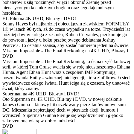
bohaterów z siłą rodzinnych więzi i obronić Ziemię przed
nienasyconym kosmicznym bogiem oraz jego tajemniczym
heroldem...
F1: Film na 4K UHD, Blu-ray i DVD!
Sonny Hayes był najbardziej obiecującym zjawiskiem FORMUŁY
1® w latach 90-tych, aż do czasu wypadku na torze. Trzydzieści lat
później dawny kolega z zespołu, Ruben Cervantes, przekonuje go
do powrotu i jazdy u boku przebojowego debiutanta Joshuy
Pearce’a. To ostatnia szansa, aby zostać numerem jeden na świecie.
Mission: Impossible - The Final Reckoning na 4K UHD, Blu-ray i
DVD!
Mission: Impossible - The Final Reckoning, to ósma część kultowej
serii, w której Tom Cruise wciela się w rolę nieustraszonego Ethana
Hunta. Agent Ethan Hunt wraz z zespołem IMF kontynuują
poszukiwania Entity - sztucznej inteligencji, która zinfiltrowała sieci
wywiadowcze całego świata. Hunt ściga się z czasem, by uratować
świat, który znamy.
Superman na 4K UHD, Blu-ray i DVD!
Oto Superman na 4K UHD, Blu-ray i DVD, w nowej odsłonie
Jamesa Gunna – kinowy hit oczekiwany przez fanów uniwersum
DC. Mieszanka zapierającej dech w piersiach akcji, humoru i
wzruszeń. Superman Gunna kieruje się współczuciem i głęboko
zakorzenioną wiarą w dobro ludzkości.
DVD