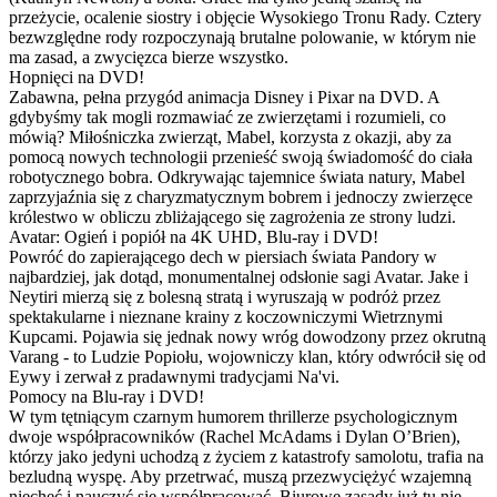
przeżycie, ocalenie siostry i objęcie Wysokiego Tronu Rady. Cztery
bezwzględne rody rozpoczynają brutalne polowanie, w którym nie
ma zasad, a zwycięzca bierze wszystko.
Hopnięci na DVD!
Zabawna, pełna przygód animacja Disney i Pixar na DVD. A
gdybyśmy tak mogli rozmawiać ze zwierzętami i rozumieli, co
mówią? Miłośniczka zwierząt, Mabel, korzysta z okazji, aby za
pomocą nowych technologii przenieść swoją świadomość do ciała
robotycznego bobra. Odkrywając tajemnice świata natury, Mabel
zaprzyjaźnia się z charyzmatycznym bobrem i jednoczy zwierzęce
królestwo w obliczu zbliżającego się zagrożenia ze strony ludzi.
Avatar: Ogień i popiół na 4K UHD, Blu-ray i DVD!
Powróć do zapierającego dech w piersiach świata Pandory w
najbardziej, jak dotąd, monumentalnej odsłonie sagi Avatar. Jake i
Neytiri mierzą się z bolesną stratą i wyruszają w podróż przez
spektakularne i nieznane krainy z koczowniczymi Wietrznymi
Kupcami. Pojawia się jednak nowy wróg dowodzony przez okrutną
Varang - to Ludzie Popiołu, wojowniczy klan, który odwrócił się od
Eywy i zerwał z pradawnymi tradycjami Na'vi.
Pomocy na Blu-ray i DVD!
W tym tętniącym czarnym humorem thrillerze psychologicznym
dwoje współpracowników (Rachel McAdams i Dylan O’Brien),
którzy jako jedyni uchodzą z życiem z katastrofy samolotu, trafia na
bezludną wyspę. Aby przetrwać, muszą przezwyciężyć wzajemną
niechęć i nauczyć się współpracować. Biurowe zasady już tu nie