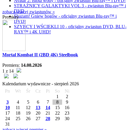
Avatar 2: Istota wody - oficjalny zwiastun Blu-ray™ i DVD!
STRAŻNICY GALAKTYKI VOL 3 - zwiastun Blu-ray™ i
DVD
zobacz więcej zwiastunów »
Shazam! Gniew bogów - oficjalny zwiastun Blu-ray™ i
Premiery
DVD!
SZYBCY I WŚCIEKLI 10 - oficjalny zwiastun DVD, BLU-
RAY™ i 4K UHD!
Mortal Kombat II (2BD 4K) Steelbook
Premiera:
14.08.2026
1 z 14
Kalendarium wydawnicze -
sierpień
2026
Pn
Wt
Śr
Cz
Pi
So
Ni
1
2
3
4
5
6
7
8
9
10
11
12
13
14
15
16
17
18
19
20
21
22
23
24
25
26
27
28
29
30
31
zobacz więcej premier »