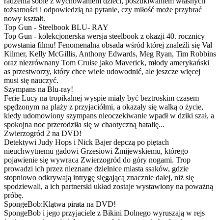
radzenia sobie z wychowaniem dzieci, poszukiwaniem własnych
tożsamości i odpowiedzią na pytanie, czy miłość może przybrać
nowy kształt.
Top Gun - Steelbook BLU- RAY
Top Gun - kolekcjonerska wersja steelbook z okazji 40. rocznicy
powstania filmu! Fenomenalna obsada wśród której znaleźli się Val
Kilmer, Kelly McGillis, Anthony Edwards, Meg Ryan, Tim Robbins
oraz niezrównany Tom Cruise jako Maverick, młody amerykański
as przestworzy, który chce wiele udowodnić, ale jeszcze więcej
musi się nauczyć.
Szympans na Blu-ray!
Ferie Lucy na tropikalnej wyspie miały być beztroskim czasem
spędzonym na plaży z przyjaciółmi, a okazały się walką o życie,
kiedy udomowiony szympans nieoczekiwanie wpadł w dziki szał, a
spokojna noc przerodziła się w chaotyczną batalię...
Zwierzogród 2 na DVD!
Detektywi Judy Hops i Nick Bajer depczą po piętach
nieuchwytnemu gadowi Grzesiowi Żmijewskiemu, którego
pojawienie się wywraca Zwierzogród do góry nogami. Trop
prowadzi ich przez nieznane dzielnice miasta ssaków, gdzie
stopniowo odkrywają intrygę sięgającą znacznie dalej, niż się
spodziewali, a ich partnerski układ zostaje wystawiony na poważną
próbę.
SpongeBob:Klątwa pirata na DVD!
SpongeBob i jego przyjaciele z Bikini Dolnego wyruszają w rejs