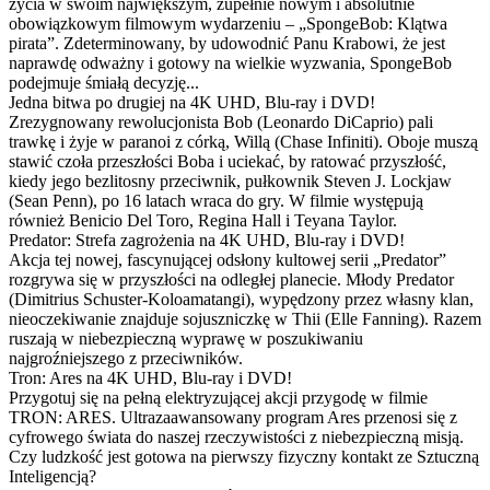
życia w swoim największym, zupełnie nowym i absolutnie
obowiązkowym filmowym wydarzeniu – „SpongeBob: Klątwa
pirata”. Zdeterminowany, by udowodnić Panu Krabowi, że jest
naprawdę odważny i gotowy na wielkie wyzwania, SpongeBob
podejmuje śmiałą decyzję...
Jedna bitwa po drugiej na 4K UHD, Blu-ray i DVD!
Zrezygnowany rewolucjonista Bob (Leonardo DiCaprio) pali
trawkę i żyje w paranoi z córką, Willą (Chase Infiniti). Oboje muszą
stawić czoła przeszłości Boba i uciekać, by ratować przyszłość,
kiedy jego bezlitosny przeciwnik, pułkownik Steven J. Lockjaw
(Sean Penn), po 16 latach wraca do gry. W filmie występują
również Benicio Del Toro, Regina Hall i Teyana Taylor.
Predator: Strefa zagrożenia na 4K UHD, Blu-ray i DVD!
Akcja tej nowej, fascynującej odsłony kultowej serii „Predator”
rozgrywa się w przyszłości na odległej planecie. Młody Predator
(Dimitrius Schuster-Koloamatangi), wypędzony przez własny klan,
nieoczekiwanie znajduje sojuszniczkę w Thii (Elle Fanning). Razem
ruszają w niebezpieczną wyprawę w poszukiwaniu
najgroźniejszego z przeciwników.
Tron: Ares na 4K UHD, Blu-ray i DVD!
Przygotuj się na pełną elektryzującej akcji przygodę w filmie
TRON: ARES. Ultrazaawansowany program Ares przenosi się z
cyfrowego świata do naszej rzeczywistości z niebezpieczną misją.
Czy ludzkość jest gotowa na pierwszy fizyczny kontakt ze Sztuczną
Inteligencją?