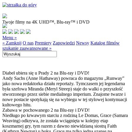
Twoje filmy na 4K UHD™, Blu-ray™ i DVD
Menu »
« Zamknij
O nas
Premiery
Zapowiedzi
Newsy
Katalog filmów
szukanie zaawansowane »
Diabeł ubiera się u Prady 2 na Blu-ray i DVD!
Andy Sachs (Anne Hathaway) powraca do magazynu „Runway”
jako nowa redaktorka działu reportaży. Tymczasem jej legendarna
była szefowa Miranda (Meryl Streep) staje do walki o przyszłość
stworzonego przez siebie medialnego imperium. Znajome twarze i
nowe postacie spotykają się na wybiegu w tej stylowej kontynuacji
kultowego hitu.
Zabawa w pochowanego 2 na Blu-ray i DVD!
Niedługo po krwawym starciu z rodziną Le Domas, Grace (Samara
Weaving) odkrywa, że została wciągnięta w kolejny etap
koszmarnej gry, tym razem z dawno niewidzianą siostrą Faith
(Kathryn Newton) u boku. Grace ma tylko jedną szansę na