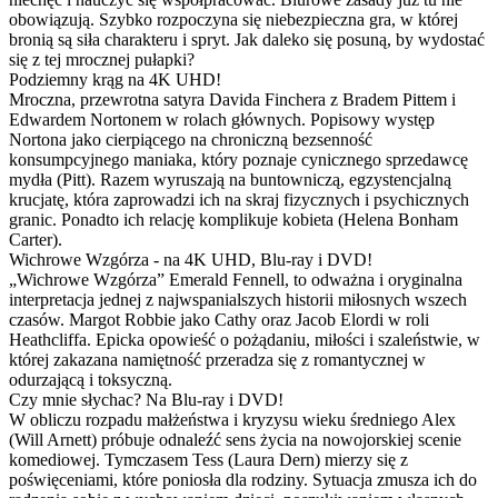
obowiązują. Szybko rozpoczyna się niebezpieczna gra, w której
bronią są siła charakteru i spryt. Jak daleko się posuną, by wydostać
się z tej mrocznej pułapki?
Podziemny krąg na 4K UHD!
Mroczna, przewrotna satyra Davida Finchera z Bradem Pittem i
Edwardem Nortonem w rolach głównych. Popisowy występ
Nortona jako cierpiącego na chroniczną bezsenność
konsumpcyjnego maniaka, który poznaje cynicznego sprzedawcę
mydła (Pitt). Razem wyruszają na buntowniczą, egzystencjalną
krucjatę, która zaprowadzi ich na skraj fizycznych i psychicznych
granic. Ponadto ich relację komplikuje kobieta (Helena Bonham
Carter).
Wichrowe Wzgórza - na 4K UHD, Blu-ray i DVD!
„Wichrowe Wzgórza” Emerald Fennell, to odważna i oryginalna
interpretacja jednej z najwspanialszych historii miłosnych wszech
czasów. Margot Robbie jako Cathy oraz Jacob Elordi w roli
Heathcliffa. Epicka opowieść o pożądaniu, miłości i szaleństwie, w
której zakazana namiętność przeradza się z romantycznej w
odurzającą i toksyczną.
Czy mnie słychac? Na Blu-ray i DVD!
W obliczu rozpadu małżeństwa i kryzysu wieku średniego Alex
(Will Arnett) próbuje odnaleźć sens życia na nowojorskiej scenie
komediowej. Tymczasem Tess (Laura Dern) mierzy się z
poświęceniami, które poniosła dla rodziny. Sytuacja zmusza ich do