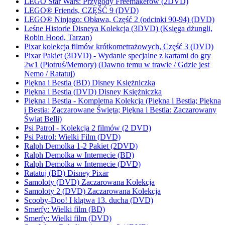
LEGO Star Wars: Przygody Freemakerów (2DVD)
LEGO® Friends, CZĘŚĆ 9 (DVD)
LEGO® Ninjago: Obława, Część 2 (odcinki 90-94) (DVD)
Leśne Historie Disneya Kolekcja (3DVD) (Księga dżungli,
Robin Hood, Tarzan)
Pixar kolekcja filmów krótkometrażowych, Część 3 (DVD)
Pixar Pakiet (3DVD) - Wydanie specjalne z kartami do gry
2w1 (Piotruś/Memory) (Dawno temu w trawie / Gdzie jest
Nemo / Ratatuj)
Piękna i Bestia (BD) Disney Księżniczka
Piękna i Bestia (DVD) Disney Księżniczka
Piękna i Bestia - Kompletna Kolekcja (Piękna i Bestia; Piękna
i Bestia: Zaczarowane Święta; Piękna i Bestia: Zaczarowany
Świat Belli)
Psi Patrol - Kolekcja 2 filmów (2 DVD)
Psi Patrol: Wielki Film (DVD)
Ralph Demolka 1-2 Pakiet (2DVD)
Ralph Demolka w Internecie (BD)
Ralph Demolka w Internecie (DVD)
Ratatuj (BD) Disney Pixar
Samoloty (DVD) Zaczarowana Kolekcja
Samoloty 2 (DVD) Zaczarowana Kolekcja
Scooby-Doo! I klątwa 13. ducha (DVD)
Smerfy: Wielki film (BD)
Smerfy: Wielki film (DVD)