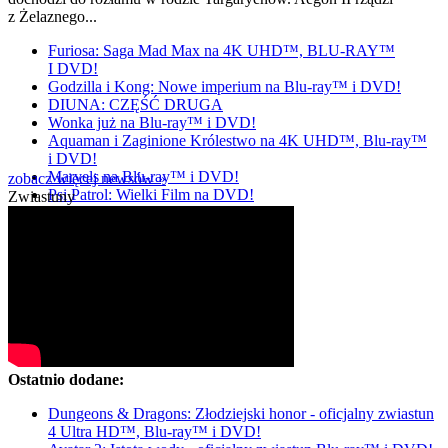
z Żelaznego...
Furiosa: Saga Mad Max na 4K UHD™, BLU-RAY™
I DVD!
Godzilla i Kong: Nowe imperium na Blu-ray™ i DVD!
DIUNA: CZĘŚĆ DRUGA
Wonka już na Blu-ray™ i DVD!
Aquaman i Zaginione Królestwo na 4K UHD™, Blu-ray™
i DVD!
Marvels na Blu-ray™ i DVD!
zobacz więcej newsów »
Psi Patrol: Wielki Film na DVD!
Zwiastuny
Ostatnio dodane:
Dungeons & Dragons: Złodziejski honor - oficjalny zwiastun
4 Ultra HD™, Blu-ray™ i DVD!