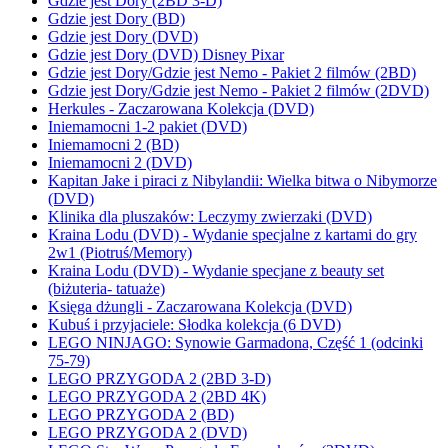
Gdzie jest Dory (2BD 3-D)
Gdzie jest Dory (BD)
Gdzie jest Dory (DVD)
Gdzie jest Dory (DVD) Disney Pixar
Gdzie jest Dory/Gdzie jest Nemo - Pakiet 2 filmów (2BD)
Gdzie jest Dory/Gdzie jest Nemo - Pakiet 2 filmów (2DVD)
Herkules - Zaczarowana Kolekcja (DVD)
Iniemamocni 1-2 pakiet (DVD)
Iniemamocni 2 (BD)
Iniemamocni 2 (DVD)
Kapitan Jake i piraci z Nibylandii: Wielka bitwa o Nibymorze
(DVD)
Klinika dla pluszaków: Leczymy zwierzaki (DVD)
Kraina Lodu (DVD) - Wydanie specjalne z kartami do gry
2w1 (Piotruś/Memory)
Kraina Lodu (DVD) - Wydanie specjane z beauty set
(biżuteria- tatuaże)
Księga dżungli - Zaczarowana Kolekcja (DVD)
Kubuś i przyjaciele: Słodka kolekcja (6 DVD)
LEGO NINJAGO: Synowie Garmadona, Część 1 (odcinki
75-79)
LEGO PRZYGODA 2 (2BD 3-D)
LEGO PRZYGODA 2 (2BD 4K)
LEGO PRZYGODA 2 (BD)
LEGO PRZYGODA 2 (DVD)