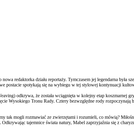
a redaktorka działu reportaży. Tymczasem jej legendarna była szefo
e postacie spotykają się na wybiegu w tej stylowej kontynuacji kulto
ving) odkrywa, że została wciągnięta w kolejny etap koszmarnej gry
 objęcie Wysokiego Tronu Rady. Cztery bezwzględne rody rozpoczynają 
 tak mogli rozmawiać ze zwierzętami i rozumieli, co mówią? Miłośni
. Odkrywając tajemnice świata natury, Mabel zaprzyjaźnia się z char