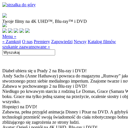
Twoje filmy na 4K UHD™, Blu-ray™ i DVD
Menu »
« Zamknij
O nas
Premiery
Zapowiedzi
Newsy
Katalog filmów
szukanie zaawansowane »
Diabeł ubiera się u Prady 2 na Blu-ray i DVD!
Andy Sachs (Anne Hathaway) powraca do magazynu „Runway” jako now
stworzonego przez siebie medialnego imperium. Znajome twarze i now
Zabawa w pochowanego 2 na Blu-ray i DVD!
Niedługo po krwawym starciu z rodziną Le Domas, Grace (Samara Wea
boku. Grace ma tylko jedną szansę na przeżycie, ocalenie siostry i
wszystko.
Hopnięci na DVD!
Zabawna, pełna przygód animacja Disney i Pixar na DVD. A gdybyśmy
technologii przenieść swoją świadomość do ciała robotycznego bobra
zbliżającego się zagrożenia ze strony ludzi.
Avatar: Ogień i popiół na 4K UHD, Blu-ray i DVD!