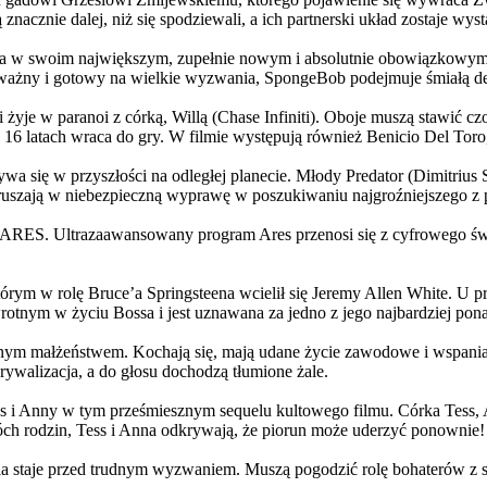
 znacznie dalej, niż się spodziewali, a ich partnerski układ zostaje w
życia w swoim największym, zupełnie nowym i absolutnie obowiązkowy
ażny i gotowy na wielkie wyzwania, SpongeBob podejmuje śmiałą dec
yje w paranoi z córką, Willą (Chase Infiniti). Oboje muszą stawić czoł
16 latach wraca do gry. W filmie występują również Benicio Del Toro,
grywa się w przyszłości na odległej planecie. Młody Predator (Dimitri
 ruszają w niebezpieczną wyprawę w poszukiwaniu najgroźniejszego z
: ARES. Ultrazaawansowany program Ares przenosi się z cyfrowego świ
rym w rolę Bruce’a Springsteena wcielił się Jeremy Allen White. U p
rotnym w życiu Bossa i jest uznawana za jedno z jego najbardziej po
jnym małżeństwem. Kochają się, mają udane życie zawodowe i wspaniałe
ywalizacja, a do głosu dochodzą tłumione żale.
 w tym prześmiesznym sequelu kultowego filmu. Córka Tess, Anna, 
h rodzin, Tess i Anna odkrywają, że piorun może uderzyć ponownie!
la staje przed trudnym wyzwaniem. Muszą pogodzić rolę bohaterów z s