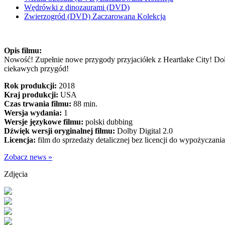
Wędrówki z dinozaurami (DVD)
Zwierzogród (DVD) Zaczarowana Kolekcja
Opis filmu:
Nowość! Zupełnie nowe przygody przyjaciółek z Heartlake City! Dołącz
ciekawych przygód!
Rok produkcji:
2018
Kraj produkcji:
USA
Czas trwania filmu:
88 min.
Wersja wydania:
1
Wersje językowe filmu:
polski dubbing
Dźwięk wersji oryginalnej filmu:
Dolby Digital 2.0
Licencja:
film do sprzedaży detalicznej bez licencji do wypożyczania
Zobacz news »
Zdjęcia