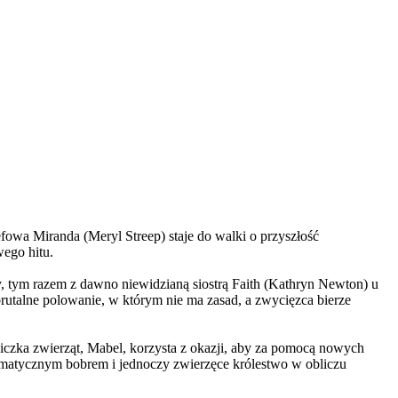
wa Miranda (Meryl Streep) staje do walki o przyszłość
wego hitu.
, tym razem z dawno niewidzianą siostrą Faith (Kathryn Newton) u
brutalne polowanie, w którym nie ma zasad, a zwycięzca bierze
czka zwierząt, Mabel, korzysta z okazji, aby za pomocą nowych
yzmatycznym bobrem i jednoczy zwierzęce królestwo w obliczu