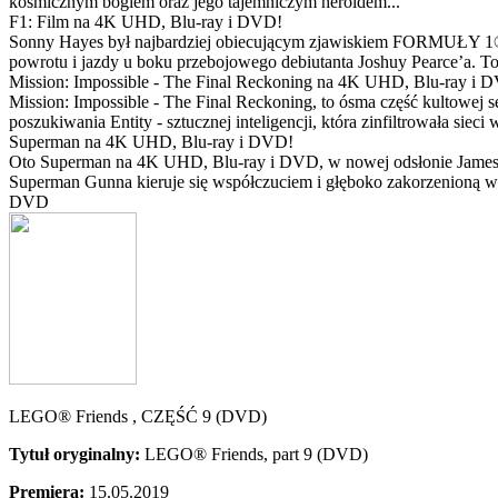
kosmicznym bogiem oraz jego tajemniczym heroldem...
F1: Film na 4K UHD, Blu-ray i DVD!
Sonny Hayes był najbardziej obiecującym zjawiskiem FORMUŁY 1® w 
powrotu i jazdy u boku przebojowego debiutanta Joshuy Pearce’a. To 
Mission: Impossible - The Final Reckoning na 4K UHD, Blu-ray i 
Mission: Impossible - The Final Reckoning, to ósma część kultowej 
poszukiwania Entity - sztucznej inteligencji, która zinfiltrowała sie
Superman na 4K UHD, Blu-ray i DVD!
Oto Superman na 4K UHD, Blu-ray i DVD, w nowej odsłonie Jamesa 
Superman Gunna kieruje się współczuciem i głęboko zakorzenioną wi
DVD
LEGO® Friends , CZĘŚĆ 9 (DVD)
Tytuł oryginalny:
LEGO® Friends, part 9 (DVD)
Premiera:
15.05.2019