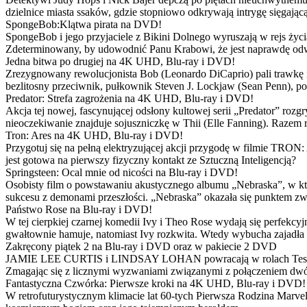
dzielnice miasta ssaków, gdzie stopniowo odkrywają intrygę sięgającą
SpongeBob:Klątwa pirata na DVD!
SpongeBob i jego przyjaciele z Bikini Dolnego wyruszają w rejs 
Zdeterminowany, by udowodnić Panu Krabowi, że jest naprawdę odw
Jedna bitwa po drugiej na 4K UHD, Blu-ray i DVD!
Zrezygnowany rewolucjonista Bob (Leonardo DiCaprio) pali trawkę i ż
bezlitosny przeciwnik, pułkownik Steven J. Lockjaw (Sean Penn), po 
Predator: Strefa zagrożenia na 4K UHD, Blu-ray i DVD!
Akcja tej nowej, fascynującej odsłony kultowej serii „Predator” roz
nieoczekiwanie znajduje sojuszniczkę w Thii (Elle Fanning). Razem
Tron: Ares na 4K UHD, Blu-ray i DVD!
Przygotuj się na pełną elektryzującej akcji przygodę w filmie TRON
jest gotowa na pierwszy fizyczny kontakt ze Sztuczną Inteligencją?
Springsteen: Ocal mnie od nicości na Blu-ray i DVD!
Osobisty film o powstawaniu akustycznego albumu „Nebraska”, w któ
sukcesu z demonami przeszłości. „Nebraska” okazała się punktem zw
Państwo Rose na Blu-ray i DVD!
W tej cierpkiej czarnej komedii Ivy i Theo Rose wydają się perfekcy
gwałtownie hamuje, natomiast Ivy rozkwita. Wtedy wybucha zajadła r
Zakręcony piątek 2 na Blu-ray i DVD oraz w pakiecie 2 DVD
JAMIE LEE CURTIS i LINDSAY LOHAN powracają w rolach Tess i Anny
Zmagając się z licznymi wyzwaniami związanymi z połączeniem dwóc
Fantastyczna Czwórka: Pierwsze kroki na 4K UHD, Blu-ray i DVD!
W retrofuturystycznym klimacie lat 60-tych Pierwsza Rodzina Marve