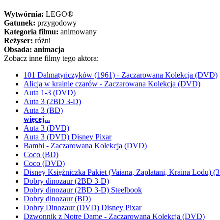
Wytwórnia:
LEGO®
Gatunek:
przygodowy
Kategoria filmu:
animowany
Reżyser:
różni
Obsada:
animacja
Zobacz inne filmy tego aktora:
101 Dalmatyńczyków (1961) - Zaczarowana Kolekcja (DVD)
Alicja w krainie czarów - Zaczarowana Kolekcja (DVD)
Auta 1-3 (DVD)
Auta 3 (2BD 3-D)
Auta 3 (BD)
więcej...
Auta 3 (DVD)
Auta 3 (DVD) Disney Pixar
Bambi - Zaczarowana Kolekcja (DVD)
Coco (BD)
Coco (DVD)
Disney Księżniczka Pakiet (Vaiana, Zaplatani, Kraina Lodu) 
Dobry dinozaur (2BD 3-D)
Dobry dinozaur (2BD 3-D) Steelbook
Dobry dinozaur (BD)
Dobry Dinozaur (DVD) Disney Pixar
Dzwonnik z Notre Dame - Zaczarowana Kolekcja (DVD)