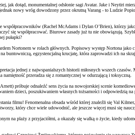
j, jak dotąd, monumentalnej odsłonie sagi Avatar. Jake i Neytiri mierzą
jednak nowy wróg dowodzony przez okrutną Varang - to Ludzie Popiołu
 współpracowników (Rachel McAdams i Dylan O’Brien), którzy jako jed
yć się współpracować. Biurowe zasady już tu nie obowiązują. Szybko 
nej pułapki?
wardem Nortonem w rolach głównych. Popisowy występ Nortona jako c
a buntowniczą, egzystencjalną krucjatę, która zaprowadzi ich na skraj
etacja jednej z najwspanialszych historii miłosnych wszech czasów. M
na namiętność przeradza się z romantycznej w odurzającą i toksyczną.
Arnett) próbuje odnaleźć sens życia na nowojorskiej scenie komediow
owaniem dzieci, poszukiwaniem własnych tożsamości i odpowiedzią na p
wstania filmu! Fenomenalna obsada wśród której znaleźli się Val Kilm
orzy, który chce wiele udowodnić, ale jeszcze więcej musi się naucz
onym na plaży z przyjaciółmi, a okazały się walką o życie, kiedy ud
 gadowi Grzesiowi Żmijewskiemu, którego pojawienie się wywraca Zw