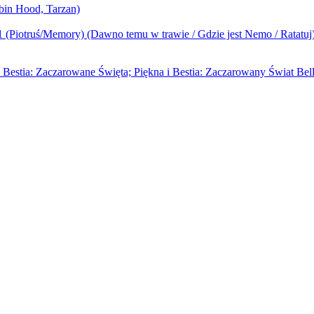
bin Hood, Tarzan)
1 (Piotruś/Memory) (Dawno temu w trawie / Gdzie jest Nemo / Ratatuj
i Bestia: Zaczarowane Święta; Piękna i Bestia: Zaczarowany Świat Bell