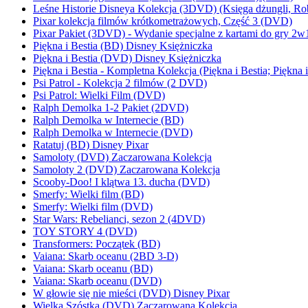
Leśne Historie Disneya Kolekcja (3DVD) (Księga dżungli, Ro
Pixar kolekcja filmów krótkometrażowych, Część 3 (DVD)
Pixar Pakiet (3DVD) - Wydanie specjalne z kartami do gry 2w
Piękna i Bestia (BD) Disney Księżniczka
Piękna i Bestia (DVD) Disney Księżniczka
Piękna i Bestia - Kompletna Kolekcja (Piękna i Bestia; Piękna 
Psi Patrol - Kolekcja 2 filmów (2 DVD)
Psi Patrol: Wielki Film (DVD)
Ralph Demolka 1-2 Pakiet (2DVD)
Ralph Demolka w Internecie (BD)
Ralph Demolka w Internecie (DVD)
Ratatuj (BD) Disney Pixar
Samoloty (DVD) Zaczarowana Kolekcja
Samoloty 2 (DVD) Zaczarowana Kolekcja
Scooby-Doo! I klątwa 13. ducha (DVD)
Smerfy: Wielki film (BD)
Smerfy: Wielki film (DVD)
Star Wars: Rebelianci, sezon 2 (4DVD)
TOY STORY 4 (DVD)
Transformers: Początek (BD)
Vaiana: Skarb oceanu (2BD 3-D)
Vaiana: Skarb oceanu (BD)
Vaiana: Skarb oceanu (DVD)
W głowie się nie mieści (DVD) Disney Pixar
Wielka Szóstka (DVD) Zaczarowana Kolekcja