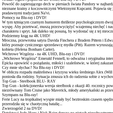
Powróć do zapierającego dech w piersiach świata Pandory w najbardzie
nieznane krainy z koczowniczymi Wietrznymi Kupcami. Pojawia się 
pradawnymi tradycjami Na'vi.
Pomocy na Blu-ray i DVD!
W tym tętniącym czarnym humorem thrillerze psychologicznym dwoje
wyspę. Aby przetrwać, muszą przezwyciężyć wzajemną niechęć i naucz
charakteru i spryt. Jak daleko się posuną, by wydostać się z tej mrocz
Podziemny krąg na 4K UHD!
Mroczna, przewrotna satyra Davida Finchera z Bradem Pittem i Ed
który poznaje cynicznego sprzedawcę mydła (Pitt). Razem wyruszają n
kobieta (Helena Bonham Carter).
Wichrowe Wzgórza - na 4K UHD, Blu-ray i DVD!
„Wichrowe Wzgórza” Emerald Fennell, to odważna i oryginalna interpr
Epicka opowieść o pożądaniu, miłości i szaleństwie, w której zakaza
Czy mnie słychac? Na Blu-ray i DVD!
W obliczu rozpadu małżeństwa i kryzysu wieku średniego Alex (Will 
poniosła dla rodziny. Sytuacja zmusza ich do radzenia sobie z wych
Top Gun - Steelbook BLU- RAY
Top Gun - kolekcjonerska wersja steelbook z okazji 40. rocznicy po
niezrównany Tom Cruise jako Maverick, młody amerykański as przestw
Szympans na Blu-ray!
Ferie Lucy na tropikalnej wyspie miały być beztroskim czasem spędz
przerodziła się w chaotyczną batalię...
Zwierzogród 2 na DVD!
Detektywi Judy Hops i Nick Bajer depczą po piętach nieuchwytnemu