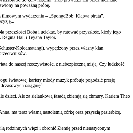
ystawiony na poważną próbę.
m filmowym wydarzeniu – „SpongeBob: Klątwa pirata”.
yzję...
a przeszłości Boba i uciekać, by ratować przyszłość, kiedy jego
 Regina Hall i Teyana Taylor.
us Schuster-Koloamatangi), wypędzony przez własny klan,
 przeciwników.
ata do naszej rzeczywistości z niebezpieczną misją. Czy ludzkość
rogu światowej kariery młody muzyk próbuje pogodzić presję
nadczasowych osiągnięć.
 dzieci. Ale za sielankową fasadą zbierają się chmury. Kariera Theo
ma teraz własną nastoletnią córkę oraz przyszłą pasierbicę.
iłą rodzinnych więzi i obronić Ziemię przed nienasyconym