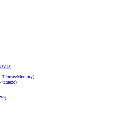
 (DVD)
 (Piotruś/Memory)
 tatuaże)
79)