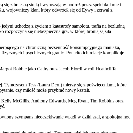
 się z bolesną stratą i wyruszają w podróż przez spektakularne i
, wojowniczy klan, który odwrócił się od Eywy i zerwał z
yni uchodzą z życiem z katastrofy samolotu, trafia na bezludną
rozpoczyna się niebezpieczna gra, w której bronią są siła
ierpiącego na chroniczną bezsenność konsumpcyjnego maniaka,
 fizycznych i psychicznych granic. Ponadto ich relację komplikuje
argot Robbie jako Cathy oraz Jacob Elordi w roli Heathcliffa.
ej. Tymczasem Tess (Laura Dern) mierzy się z poświęceniami, które
ytanie, czy miłość może przybrać nowy kształt.
er, Kelly McGillis, Anthony Edwards, Meg Ryan, Tim Robbins oraz
yć.
omowiony szympans nieoczekiwanie wpadł w dziki szał, a spokojna noc
ierzogród do góry nogami. Trop prowadzi ich przez nieznane