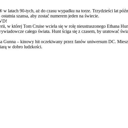
latach 90-tych, aż do czasu wypadku na torze. Trzydzieści lat późn
ostatnia szansa, aby zostać numerem jeden na świecie.
DVD!
serii, w której Tom Cruise wciela się w rolę nieustraszonego Ethana 
ci wywiadowcze całego świata. Hunt ściga się z czasem, by uratować świ
Gunna – kinowy hit oczekiwany przez fanów uniwersum DC. Mieszanka
arą w dobro ludzkości.