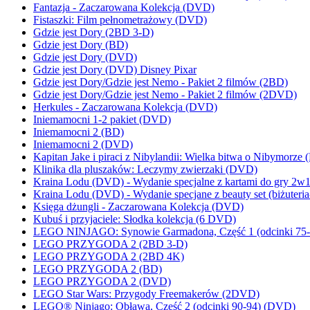
Fantazja - Zaczarowana Kolekcja (DVD)
Fistaszki: Film pełnometrażowy (DVD)
Gdzie jest Dory (2BD 3-D)
Gdzie jest Dory (BD)
Gdzie jest Dory (DVD)
Gdzie jest Dory (DVD) Disney Pixar
Gdzie jest Dory/Gdzie jest Nemo - Pakiet 2 filmów (2BD)
Gdzie jest Dory/Gdzie jest Nemo - Pakiet 2 filmów (2DVD)
Herkules - Zaczarowana Kolekcja (DVD)
Iniemamocni 1-2 pakiet (DVD)
Iniemamocni 2 (BD)
Iniemamocni 2 (DVD)
Kapitan Jake i piraci z Nibylandii: Wielka bitwa o Nibymorze
Klinika dla pluszaków: Leczymy zwierzaki (DVD)
Kraina Lodu (DVD) - Wydanie specjalne z kartami do gry 2w1
Kraina Lodu (DVD) - Wydanie specjane z beauty set (biżuteria-
Księga dżungli - Zaczarowana Kolekcja (DVD)
Kubuś i przyjaciele: Słodka kolekcja (6 DVD)
LEGO NINJAGO: Synowie Garmadona, Część 1 (odcinki 75-
LEGO PRZYGODA 2 (2BD 3-D)
LEGO PRZYGODA 2 (2BD 4K)
LEGO PRZYGODA 2 (BD)
LEGO PRZYGODA 2 (DVD)
LEGO Star Wars: Przygody Freemakerów (2DVD)
LEGO® Ninjago: Obława, Część 2 (odcinki 90-94) (DVD)