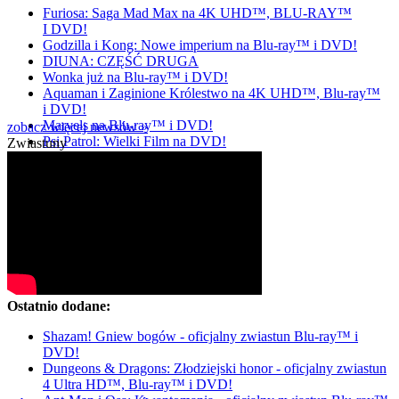
Furiosa: Saga Mad Max na 4K UHD™, BLU-RAY™
I DVD!
Godzilla i Kong: Nowe imperium na Blu-ray™ i DVD!
DIUNA: CZĘŚĆ DRUGA
Wonka już na Blu-ray™ i DVD!
Aquaman i Zaginione Królestwo na 4K UHD™, Blu-ray™
i DVD!
Marvels na Blu-ray™ i DVD!
zobacz więcej newsów »
Psi Patrol: Wielki Film na DVD!
Zwiastuny
Ostatnio dodane:
Shazam! Gniew bogów - oficjalny zwiastun Blu-ray™ i
DVD!
Dungeons & Dragons: Złodziejski honor - oficjalny zwiastun
4 Ultra HD™, Blu-ray™ i DVD!