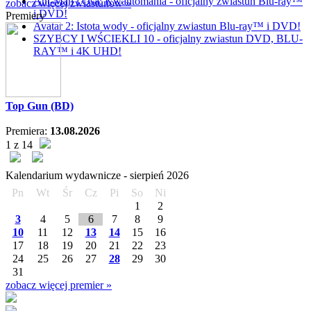
Ant-Man i Osa: Kwantomania - oficjalny zwiastun Blu-ray™
zobacz więcej zwiastunów »
i DVD!
Premiery
Avatar 2: Istota wody - oficjalny zwiastun Blu-ray™ i DVD!
SZYBCY I WŚCIEKLI 10 - oficjalny zwiastun DVD, BLU-
RAY™ i 4K UHD!
Top Gun (BD)
Premiera:
13.08.2026
1 z 14
Kalendarium wydawnicze -
sierpień
2026
Pn
Wt
Śr
Cz
Pi
So
Ni
1
2
3
4
5
6
7
8
9
10
11
12
13
14
15
16
17
18
19
20
21
22
23
24
25
26
27
28
29
30
31
zobacz więcej premier »