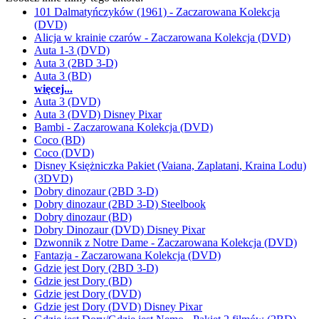
101 Dalmatyńczyków (1961) - Zaczarowana Kolekcja
(DVD)
Alicja w krainie czarów - Zaczarowana Kolekcja (DVD)
Auta 1-3 (DVD)
Auta 3 (2BD 3-D)
Auta 3 (BD)
więcej...
Auta 3 (DVD)
Auta 3 (DVD) Disney Pixar
Bambi - Zaczarowana Kolekcja (DVD)
Coco (BD)
Coco (DVD)
Disney Księżniczka Pakiet (Vaiana, Zaplatani, Kraina Lodu)
(3DVD)
Dobry dinozaur (2BD 3-D)
Dobry dinozaur (2BD 3-D) Steelbook
Dobry dinozaur (BD)
Dobry Dinozaur (DVD) Disney Pixar
Dzwonnik z Notre Dame - Zaczarowana Kolekcja (DVD)
Fantazja - Zaczarowana Kolekcja (DVD)
Gdzie jest Dory (2BD 3-D)
Gdzie jest Dory (BD)
Gdzie jest Dory (DVD)
Gdzie jest Dory (DVD) Disney Pixar