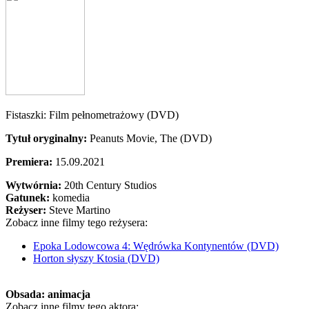
Fistaszki: Film pełnometrażowy (DVD)
Tytuł oryginalny:
Peanuts Movie, The (DVD)
Premiera:
15.09.2021
Wytwórnia:
20th Century Studios
Gatunek:
komedia
Reżyser:
Steve Martino
Zobacz inne filmy tego reżysera:
Epoka Lodowcowa 4: Wędrówka Kontynentów (DVD)
Horton słyszy Ktosia (DVD)
Obsada:
animacja
Zobacz inne filmy tego aktora: