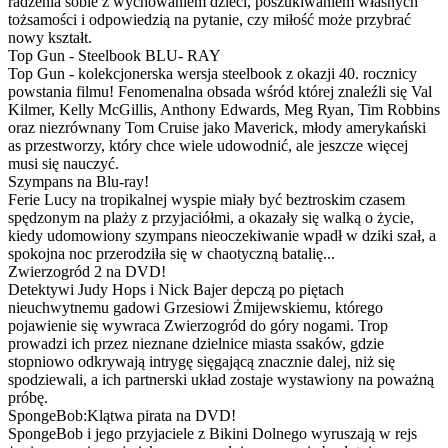
radzenia sobie z wychowaniem dzieci, poszukiwaniem własnych
tożsamości i odpowiedzią na pytanie, czy miłość może przybrać
nowy kształt.
Top Gun - Steelbook BLU- RAY
Top Gun - kolekcjonerska wersja steelbook z okazji 40. rocznicy
powstania filmu! Fenomenalna obsada wśród której znaleźli się Val
Kilmer, Kelly McGillis, Anthony Edwards, Meg Ryan, Tim Robbins
oraz niezrównany Tom Cruise jako Maverick, młody amerykański
as przestworzy, który chce wiele udowodnić, ale jeszcze więcej
musi się nauczyć.
Szympans na Blu-ray!
Ferie Lucy na tropikalnej wyspie miały być beztroskim czasem
spędzonym na plaży z przyjaciółmi, a okazały się walką o życie,
kiedy udomowiony szympans nieoczekiwanie wpadł w dziki szał, a
spokojna noc przerodziła się w chaotyczną batalię...
Zwierzogród 2 na DVD!
Detektywi Judy Hops i Nick Bajer depczą po piętach
nieuchwytnemu gadowi Grzesiowi Żmijewskiemu, którego
pojawienie się wywraca Zwierzogród do góry nogami. Trop
prowadzi ich przez nieznane dzielnice miasta ssaków, gdzie
stopniowo odkrywają intrygę sięgającą znacznie dalej, niż się
spodziewali, a ich partnerski układ zostaje wystawiony na poważną
próbę.
SpongeBob:Klątwa pirata na DVD!
SpongeBob i jego przyjaciele z Bikini Dolnego wyruszają w rejs