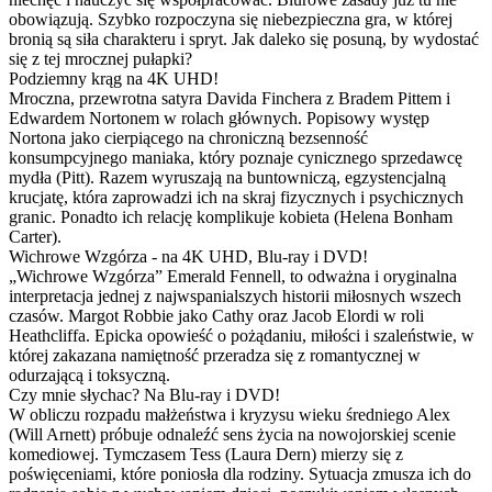
obowiązują. Szybko rozpoczyna się niebezpieczna gra, w której
bronią są siła charakteru i spryt. Jak daleko się posuną, by wydostać
się z tej mrocznej pułapki?
Podziemny krąg na 4K UHD!
Mroczna, przewrotna satyra Davida Finchera z Bradem Pittem i
Edwardem Nortonem w rolach głównych. Popisowy występ
Nortona jako cierpiącego na chroniczną bezsenność
konsumpcyjnego maniaka, który poznaje cynicznego sprzedawcę
mydła (Pitt). Razem wyruszają na buntowniczą, egzystencjalną
krucjatę, która zaprowadzi ich na skraj fizycznych i psychicznych
granic. Ponadto ich relację komplikuje kobieta (Helena Bonham
Carter).
Wichrowe Wzgórza - na 4K UHD, Blu-ray i DVD!
„Wichrowe Wzgórza” Emerald Fennell, to odważna i oryginalna
interpretacja jednej z najwspanialszych historii miłosnych wszech
czasów. Margot Robbie jako Cathy oraz Jacob Elordi w roli
Heathcliffa. Epicka opowieść o pożądaniu, miłości i szaleństwie, w
której zakazana namiętność przeradza się z romantycznej w
odurzającą i toksyczną.
Czy mnie słychac? Na Blu-ray i DVD!
W obliczu rozpadu małżeństwa i kryzysu wieku średniego Alex
(Will Arnett) próbuje odnaleźć sens życia na nowojorskiej scenie
komediowej. Tymczasem Tess (Laura Dern) mierzy się z
poświęceniami, które poniosła dla rodziny. Sytuacja zmusza ich do