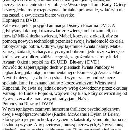
przeżycie, ocalenie siostry i objęcie Wysokiego Tronu Rady. Cztery
bezwzględne rody rozpoczynają brutalne polowanie, w którym nie
ma zasad, a zwycięzca bierze wszystko.
Hopnięci na DVD!
Zabawna, pełna przygód animacja Disney i Pixar na DVD. A
gdybyśmy tak mogli rozmawiać ze zwierzętami i rozumieli, co
mówią? Miłośniczka zwierząt, Mabel, korzysta z okazji, aby za
pomocą nowych technologii przenieść swoją świadomość do ciała
robotycznego bobra. Odkrywając tajemnice świata natury, Mabel
zaprzyjaźnia się z charyzmatycznym bobrem i jednoczy zwierzęce
królestwo w obliczu zbliżającego się zagrożenia ze strony ludzi.
Avatar: Ogień i popiół na 4K UHD, Blu-ray i DVD!
Powróć do zapierającego dech w piersiach świata Pandory w
najbardziej, jak dotąd, monumentalnej odsłonie sagi Avatar. Jake i
Neytiri mierzą się z bolesną stratą i wyruszają w podróż przez
spektakularne i nieznane krainy z koczowniczymi Wietrznymi
Kupcami. Pojawia się jednak nowy wróg dowodzony przez okrutną
Varang - to Ludzie Popiołu, wojowniczy klan, który odwrócił się od
Eywy i zerwał z pradawnymi tradycjami Na'vi.
Pomocy na Blu-ray i DVD!
W tym tętniącym czarnym humorem thrillerze psychologicznym
dwoje współpracowników (Rachel McAdams i Dylan O’Brien),
którzy jako jedyni uchodzą z życiem z katastrofy samolotu, trafia na
bezludną wyspę. Aby przetrwać, muszą przezwyciężyć wzajemną
niechęć i nauczyć się współpracować. Biurowe zasady już tu nie