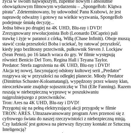
życia w swoim największym, zupełnie nowym i absolutnie
obowiązkowym filmowym wydarzeniu – „SpongeBob: Klątwa
pirata”. Zdeterminowany, by udowodnić Panu Krabowi, że jest
naprawdę odważny i gotowy na wielkie wyzwania, SpongeBob
podejmuje śmiałą decyzję...
Jedna bitwa po drugiej na 4K UHD, Blu-ray i DVD!
Zrezygnowany rewolucjonista Bob (Leonardo DiCaprio) pali
trawkę i żyje w paranoi z córką, Willą (Chase Infiniti). Oboje muszą
stawić czoła przeszłości Boba i uciekać, by ratować przyszłość,
kiedy jego bezlitosny przeciwnik, pułkownik Steven J. Lockjaw
(Sean Penn), po 16 latach wraca do gry. W filmie występują
również Benicio Del Toro, Regina Hall i Teyana Taylor.
Predator: Strefa zagrożenia na 4K UHD, Blu-ray i DVD!
Akcja tej nowej, fascynującej odsłony kultowej serii „Predator”
rozgrywa się w przyszłości na odległej planecie. Młody Predator
(Dimitrius Schuster-Koloamatangi), wypędzony przez własny klan,
nieoczekiwanie znajduje sojuszniczkę w Thii (Elle Fanning). Razem
ruszają w niebezpieczną wyprawę w poszukiwaniu
najgroźniejszego z przeciwników.
Tron: Ares na 4K UHD, Blu-ray i DVD!
Przygotuj się na pełną elektryzującej akcji przygodę w filmie
TRON: ARES. Ultrazaawansowany program Ares przenosi się z
cyfrowego świata do naszej rzeczywistości z niebezpieczną misją.
Czy ludzkość jest gotowa na pierwszy fizyczny kontakt ze Sztuczną
Inteligencją?