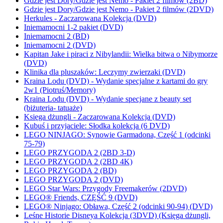
Gdzie jest Dory/Gdzie jest Nemo - Pakiet 2 filmów (2BD)
Gdzie jest Dory/Gdzie jest Nemo - Pakiet 2 filmów (2DVD)
Herkules - Zaczarowana Kolekcja (DVD)
Iniemamocni 1-2 pakiet (DVD)
Iniemamocni 2 (BD)
Iniemamocni 2 (DVD)
Kapitan Jake i piraci z Nibylandii: Wielka bitwa o Nibymorze
(DVD)
Klinika dla pluszaków: Leczymy zwierzaki (DVD)
Kraina Lodu (DVD) - Wydanie specjalne z kartami do gry
2w1 (Piotruś/Memory)
Kraina Lodu (DVD) - Wydanie specjane z beauty set
(biżuteria- tatuaże)
Księga dżungli - Zaczarowana Kolekcja (DVD)
Kubuś i przyjaciele: Słodka kolekcja (6 DVD)
LEGO NINJAGO: Synowie Garmadona, Część 1 (odcinki
75-79)
LEGO PRZYGODA 2 (2BD 3-D)
LEGO PRZYGODA 2 (2BD 4K)
LEGO PRZYGODA 2 (BD)
LEGO PRZYGODA 2 (DVD)
LEGO Star Wars: Przygody Freemakerów (2DVD)
LEGO® Friends, CZĘŚĆ 9 (DVD)
LEGO® Ninjago: Obława, Część 2 (odcinki 90-94) (DVD)
Leśne Historie Disneya Kolekcja (3DVD) (Księga dżungli,