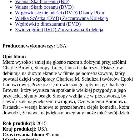
Vaiana: Skarb oceanu (BD)
Vaiana: Skarb oceanu (DVD)
W głowie się nie mieści (DVD) Disney Pixar
Wielka Szóstka (DVD) Zaczarowana Kolekcja
Wędrówki z dinozaurami (DVD)
Zwierzogród (DVD) Zaczarowana Kolekcja
Producent wykonawczy:
USA
Opis filmu:
Mierz wysoko i śmiej się głośno razem z dobrymi przyjaciółmi
Charlie Brown, Snoopy, Lucy, Linus i cała reszta Fistaszków
debiutują na dużym ekranie w filmie pełnometrażowym, który
powstał dzięki współpracy Charlesa M. Schultza i twórców Epoki
Lodowcowej. Przyłącz się do wiecznego optymisty, Charliego
Browna, który wyrusza na spotkanie wielkiej przygody, a jego
przyjaciel, słynny beagle Snoopy wzbija się w przestworza, by
stawić czoła największemu wrogowi, Czerwonemu Baronowi.
Fistaszki – wersja kinowa to przezabawna ciepła komedia, która
dowodzi, że nawet największy przegrany może mieć swój dzień!
Rok produkcji:
2015
Kraj produkcji:
USA
Czas trwania filmu:
85 min.