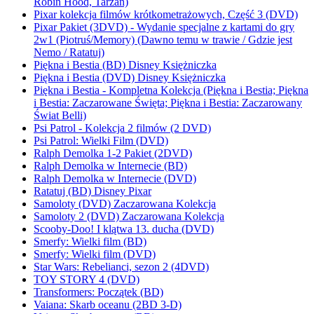
Robin Hood, Tarzan)
Pixar kolekcja filmów krótkometrażowych, Część 3 (DVD)
Pixar Pakiet (3DVD) - Wydanie specjalne z kartami do gry
2w1 (Piotruś/Memory) (Dawno temu w trawie / Gdzie jest
Nemo / Ratatuj)
Piękna i Bestia (BD) Disney Księżniczka
Piękna i Bestia (DVD) Disney Księżniczka
Piękna i Bestia - Kompletna Kolekcja (Piękna i Bestia; Piękna
i Bestia: Zaczarowane Święta; Piękna i Bestia: Zaczarowany
Świat Belli)
Psi Patrol - Kolekcja 2 filmów (2 DVD)
Psi Patrol: Wielki Film (DVD)
Ralph Demolka 1-2 Pakiet (2DVD)
Ralph Demolka w Internecie (BD)
Ralph Demolka w Internecie (DVD)
Ratatuj (BD) Disney Pixar
Samoloty (DVD) Zaczarowana Kolekcja
Samoloty 2 (DVD) Zaczarowana Kolekcja
Scooby-Doo! I klątwa 13. ducha (DVD)
Smerfy: Wielki film (BD)
Smerfy: Wielki film (DVD)
Star Wars: Rebelianci, sezon 2 (4DVD)
TOY STORY 4 (DVD)
Transformers: Początek (BD)
Vaiana: Skarb oceanu (2BD 3-D)