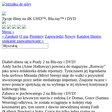
Twoje filmy na 4K UHD™, Blu-ray™ i DVD
Menu »
« Zamknij
O nas
Premiery
Zapowiedzi
Newsy
Katalog filmów
szukanie zaawansowane »
Diabeł ubiera się u Prady 2 na Blu-ray i DVD!
Andy Sachs (Anne Hathaway) powraca do magazynu „Runway”
jako nowa redaktorka działu reportaży. Tymczasem jej legendarna
była szefowa Miranda (Meryl Streep) staje do walki o przyszłość
stworzonego przez siebie medialnego imperium. Znajome twarze i
nowe postacie spotykają się na wybiegu w tej stylowej kontynuacji
kultowego hitu.
Zabawa w pochowanego 2 na Blu-ray i DVD!
Niedługo po krwawym starciu z rodziną Le Domas, Grace (Samara
Weaving) odkrywa, że została wciągnięta w kolejny etap
koszmarnej gry, tym razem z dawno niewidzianą siostrą Faith
(Kathryn Newton) u boku. Grace ma tylko jedną szansę na