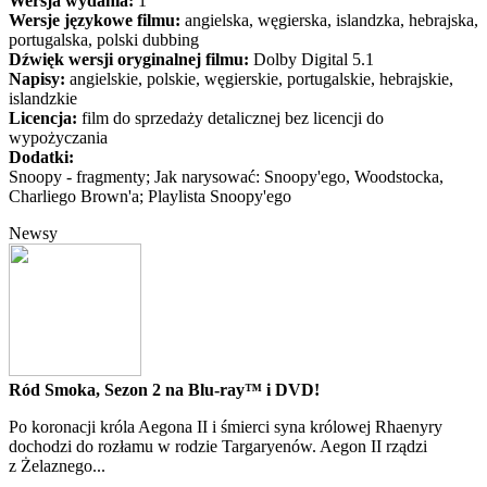
Wersja wydania:
1
Wersje językowe filmu:
angielska, węgierska, islandzka, hebrajska,
portugalska, polski dubbing
Dźwięk wersji oryginalnej filmu:
Dolby Digital 5.1
Napisy:
angielskie, polskie, węgierskie, portugalskie, hebrajskie,
islandzkie
Licencja:
film do sprzedaży detalicznej bez licencji do
wypożyczania
Dodatki:
Snoopy - fragmenty; Jak narysować: Snoopy'ego, Woodstocka,
Charliego Brown'a; Playlista Snoopy'ego
Newsy
Ród Smoka, Sezon 2 na Blu-ray™ i DVD!
Po koronacji króla Aegona II i śmierci syna królowej Rhaenyry
dochodzi do rozłamu w rodzie Targaryenów. Aegon II rządzi
z Żelaznego...