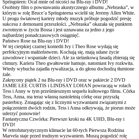
Springsteen: Ocal mnie od nicości na Blu-ray i DVD!
Osobisty film o powstawaniu akustycznego albumu „Nebraska”, w
którym w rolę Bruce’a Springsteena wcielił się Jeremy Allen White.
U progu światowej kariery młody muzyk próbuje pogodzić presję
sukcesu z demonami przeszłości. „Nebraska” okazała się punktem
zwrotnym w życiu Bossa i jest uznawana za jedno z jego
najbardziej ponadczasowych osiągnięć.
Państwo Rose na Blu-ray i DVD!
W tej cierpkiej czarnej komedii Ivy i Theo Rose wydają się
perfekcyjnym małżeństwem. Kochają się, mają udane życie
zawodowe i wspaniałe dzieci. Ale za sielankową fasadą zbierają się
chmury. Kariera Theo gwałtownie hamuje, natomiast Ivy rozkwita.
Wtedy wybucha zajadła rywalizacja, a do głosu dochodzą tłumione
żale.
Zakręcony piątek 2 na Blu-ray i DVD oraz w pakiecie 2 DVD
JAMIE LEE CURTIS i LINDSAY LOHAN powracają w rolach
Tess i Anny w tym prześmiesznym sequelu kultowego filmu. Córka
Tess, Anna, ma teraz własną nastoletnią córkę oraz przyszłą
pasierbicę. Zmagając się z licznymi wyzwaniami związanymi z
połączeniem dwóch rodzin, Tess i Anna odkrywają, że piorun może
uderzyć ponownie!
Fantastyczna Czwórka: Pierwsze kroki na 4K UHD, Blu-ray i
DVD!
W retrofuturystycznym klimacie lat 60-tych Pierwsza Rodzina
Marvela staje przed trudnym wyzwaniem. Muszą pogodzić rolę