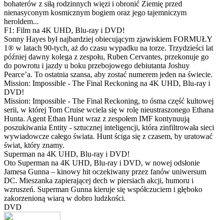
bohaterów z siłą rodzinnych więzi i obronić Ziemię przed
nienasyconym kosmicznym bogiem oraz jego tajemniczym
heroldem...
F1: Film na 4K UHD, Blu-ray i DVD!
Sonny Hayes był najbardziej obiecującym zjawiskiem FORMUŁY
1® w latach 90-tych, aż do czasu wypadku na torze. Trzydzieści lat
później dawny kolega z zespołu, Ruben Cervantes, przekonuje go
do powrotu i jazdy u boku przebojowego debiutanta Joshuy
Pearce’a. To ostatnia szansa, aby zostać numerem jeden na świecie.
Mission: Impossible - The Final Reckoning na 4K UHD, Blu-ray i
DVD!
Mission: Impossible - The Final Reckoning, to ósma część kultowej
serii, w której Tom Cruise wciela się w rolę nieustraszonego Ethana
Hunta. Agent Ethan Hunt wraz z zespołem IMF kontynuują
poszukiwania Entity - sztucznej inteligencji, która zinfiltrowała sieci
wywiadowcze całego świata. Hunt ściga się z czasem, by uratować
świat, który znamy.
Superman na 4K UHD, Blu-ray i DVD!
Oto Superman na 4K UHD, Blu-ray i DVD, w nowej odsłonie
Jamesa Gunna – kinowy hit oczekiwany przez fanów uniwersum
DC. Mieszanka zapierającej dech w piersiach akcji, humoru i
wzruszeń. Superman Gunna kieruje się współczuciem i głęboko
zakorzenioną wiarą w dobro ludzkości.
DVD