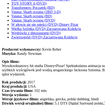
TOY STORY 4 (DVD)
Transformers: Początek (BD)
Vaiana: Skarb oceanu (2BD 3-D)
Vaiana: Skarb oceanu (BD)
Vaiana: Skarb oceanu (DVD)
W głowie się nie mieści (DVD) Disney Pixar
Wielka Szóstka (DVD) Zaczarowana Kolekcja
Wędrówki z dinozaurami (DVD)
Zwierzogród (DVD) Zaczarowana Kolekcja
Producent wykonawczy:
Kevin Reher
Muzyka:
Randy Newman
Opis filmu:
Wysokooktanowy hit studia Disney•Pixar! Spektakularna animacja n
szybkich wyścigówek pod wodzą aroganckiego Jacksona Sztorma. By w
splot wydarzeń.
Rok produkcji:
2017
Kraj produkcji:
USA
Czas trwania filmu:
102 min.
Wersja wydania:
1
Wersje językowe filmu:
angielska, grecka, polski dubbing, hindi
Dźwięk wersji oryginalnej filmu:
5.1 DTS Digital Surround polski,