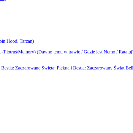
bin Hood, Tarzan)
1 (Piotruś/Memory) (Dawno temu w trawie / Gdzie jest Nemo / Ratatuj
i Bestia: Zaczarowane Święta; Piękna i Bestia: Zaczarowany Świat Bell