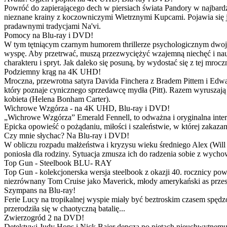
Powróć do zapierającego dech w piersiach świata Pandory w najbardzie
nieznane krainy z koczowniczymi Wietrznymi Kupcami. Pojawia się 
pradawnymi tradycjami Na'vi.
Pomocy na Blu-ray i DVD!
W tym tętniącym czarnym humorem thrillerze psychologicznym dwoje
wyspę. Aby przetrwać, muszą przezwyciężyć wzajemną niechęć i naucz
charakteru i spryt. Jak daleko się posuną, by wydostać się z tej mrocz
Podziemny krąg na 4K UHD!
Mroczna, przewrotna satyra Davida Finchera z Bradem Pittem i Ed
który poznaje cynicznego sprzedawcę mydła (Pitt). Razem wyruszają n
kobieta (Helena Bonham Carter).
Wichrowe Wzgórza - na 4K UHD, Blu-ray i DVD!
„Wichrowe Wzgórza” Emerald Fennell, to odważna i oryginalna interpr
Epicka opowieść o pożądaniu, miłości i szaleństwie, w której zakaza
Czy mnie słychac? Na Blu-ray i DVD!
W obliczu rozpadu małżeństwa i kryzysu wieku średniego Alex (Will 
poniosła dla rodziny. Sytuacja zmusza ich do radzenia sobie z wych
Top Gun - Steelbook BLU- RAY
Top Gun - kolekcjonerska wersja steelbook z okazji 40. rocznicy po
niezrównany Tom Cruise jako Maverick, młody amerykański as przestw
Szympans na Blu-ray!
Ferie Lucy na tropikalnej wyspie miały być beztroskim czasem spędz
przerodziła się w chaotyczną batalię...
Zwierzogród 2 na DVD!
Detektywi Judy Hops i Nick Bajer depczą po piętach nieuchwytnemu