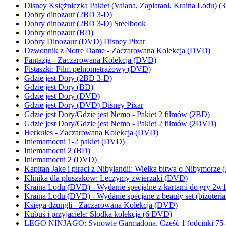
Disney Księżniczka Pakiet (Vaiana, Zaplatani, Kraina Lodu) 
Dobry dinozaur (2BD 3-D)
Dobry dinozaur (2BD 3-D) Steelbook
Dobry dinozaur (BD)
Dobry Dinozaur (DVD) Disney Pixar
Dzwonnik z Notre Dame - Zaczarowana Kolekcja (DVD)
Fantazja - Zaczarowana Kolekcja (DVD)
Fistaszki: Film pełnometrażowy (DVD)
Gdzie jest Dory (2BD 3-D)
Gdzie jest Dory (BD)
Gdzie jest Dory (DVD)
Gdzie jest Dory (DVD) Disney Pixar
Gdzie jest Dory/Gdzie jest Nemo - Pakiet 2 filmów (2BD)
Gdzie jest Dory/Gdzie jest Nemo - Pakiet 2 filmów (2DVD)
Herkules - Zaczarowana Kolekcja (DVD)
Iniemamocni 1-2 pakiet (DVD)
Iniemamocni 2 (BD)
Iniemamocni 2 (DVD)
Kapitan Jake i piraci z Nibylandii: Wielka bitwa o Nibymorze
Klinika dla pluszaków: Leczymy zwierzaki (DVD)
Kraina Lodu (DVD) - Wydanie specjalne z kartami do gry 2w1
Kraina Lodu (DVD) - Wydanie specjane z beauty set (biżuteria-
Księga dżungli - Zaczarowana Kolekcja (DVD)
Kubuś i przyjaciele: Słodka kolekcja (6 DVD)
LEGO NINJAGO: Synowie Garmadona, Część 1 (odcinki 75-