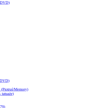
(3DVD)
 (DVD)
 (Piotruś/Memory)
 tatuaże)
79)