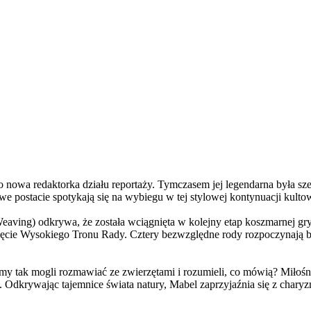
a redaktorka działu reportaży. Tymczasem jej legendarna była szefo
e postacie spotykają się na wybiegu w tej stylowej kontynuacji kulto
ving) odkrywa, że została wciągnięta w kolejny etap koszmarnej gry
 objęcie Wysokiego Tronu Rady. Cztery bezwzględne rody rozpoczynają 
 tak mogli rozmawiać ze zwierzętami i rozumieli, co mówią? Miłośni
. Odkrywając tajemnice świata natury, Mabel zaprzyjaźnia się z char