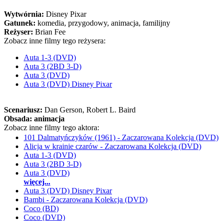
Wytwórnia:
Disney Pixar
Gatunek:
komedia, przygodowy, animacja, familijny
Reżyser:
Brian Fee
Zobacz inne filmy tego reżysera:
Auta 1-3 (DVD)
Auta 3 (2BD 3-D)
Auta 3 (DVD)
Auta 3 (DVD) Disney Pixar
Scenariusz:
Dan Gerson
, Robert L. Baird
Obsada:
animacja
Zobacz inne filmy tego aktora:
101 Dalmatyńczyków (1961) - Zaczarowana Kolekcja (DVD)
Alicja w krainie czarów - Zaczarowana Kolekcja (DVD)
Auta 1-3 (DVD)
Auta 3 (2BD 3-D)
Auta 3 (DVD)
więcej...
Auta 3 (DVD) Disney Pixar
Bambi - Zaczarowana Kolekcja (DVD)
Coco (BD)
Coco (DVD)