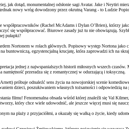
j, jak dotąd, monumentalnej odsłonie sagi Avatar. Jake i Neytiri mierzą
jednak nowy wróg dowodzony przez okrutną Varang - to Ludzie Popiołu
 współpracowników (Rachel McAdams i Dylan O’Brien), którzy jako jed
yć się współpracować. Biurowe zasady już tu nie obowiązują. Szybko 
nej pułapki?
wardem Nortonem w rolach głównych. Popisowy występ Nortona jako c
a buntowniczą, egzystencjalną krucjatę, która zaprowadzi ich na skraj
etacja jednej z najwspanialszych historii miłosnych wszech czasów. M
na namiętność przeradza się z romantycznej w odurzającą i toksyczną.
Arnett) próbuje odnaleźć sens życia na nowojorskiej scenie komediow
owaniem dzieci, poszukiwaniem własnych tożsamości i odpowiedzią na p
wstania filmu! Fenomenalna obsada wśród której znaleźli się Val Kilm
orzy, który chce wiele udowodnić, ale jeszcze więcej musi się naucz
onym na plaży z przyjaciółmi, a okazały się walką o życie, kiedy ud
 gadowi Grzesiowi Żmijewskiemu, którego pojawienie się wywraca Zw