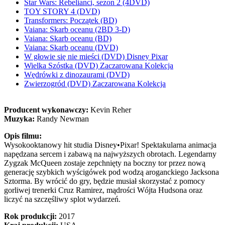
Star Wars: Rebelianci, sezon 2 (4DVD)
TOY STORY 4 (DVD)
Transformers: Początek (BD)
Vaiana: Skarb oceanu (2BD 3-D)
Vaiana: Skarb oceanu (BD)
Vaiana: Skarb oceanu (DVD)
W głowie się nie mieści (DVD) Disney Pixar
Wielka Szóstka (DVD) Zaczarowana Kolekcja
Wędrówki z dinozaurami (DVD)
Zwierzogród (DVD) Zaczarowana Kolekcja
Producent wykonawczy:
Kevin Reher
Muzyka:
Randy Newman
Opis filmu:
Wysokooktanowy hit studia Disney•Pixar! Spektakularna animacja
napędzana sercem i zabawą na najwyższych obrotach. Legendarny
Zygzak McQueen zostaje zepchnięty na boczny tor przez nową
generację szybkich wyścigówek pod wodzą aroganckiego Jacksona
Sztorma. By wrócić do gry, będzie musiał skorzystać z pomocy
gorliwej trenerki Cruz Ramirez, mądrości Wójta Hudsona oraz
liczyć na szczęśliwy splot wydarzeń.
Rok produkcji:
2017