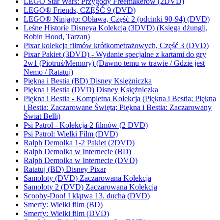
LEGO Star Wars: Przygody Freemakerów (2DVD)
LEGO® Friends, CZĘŚĆ 9 (DVD)
LEGO® Ninjago: Obława, Część 2 (odcinki 90-94) (DVD)
Leśne Historie Disneya Kolekcja (3DVD) (Księga dżungli,
Robin Hood, Tarzan)
Pixar kolekcja filmów krótkometrażowych, Część 3 (DVD)
Pixar Pakiet (3DVD) - Wydanie specjalne z kartami do gry
2w1 (Piotruś/Memory) (Dawno temu w trawie / Gdzie jest
Nemo / Ratatuj)
Piękna i Bestia (BD) Disney Księżniczka
Piękna i Bestia (DVD) Disney Księżniczka
Piękna i Bestia - Kompletna Kolekcja (Piękna i Bestia; Piękna
i Bestia: Zaczarowane Święta; Piękna i Bestia: Zaczarowany
Świat Belli)
Psi Patrol - Kolekcja 2 filmów (2 DVD)
Psi Patrol: Wielki Film (DVD)
Ralph Demolka 1-2 Pakiet (2DVD)
Ralph Demolka w Internecie (BD)
Ralph Demolka w Internecie (DVD)
Ratatuj (BD) Disney Pixar
Samoloty (DVD) Zaczarowana Kolekcja
Samoloty 2 (DVD) Zaczarowana Kolekcja
Scooby-Doo! I klątwa 13. ducha (DVD)
Smerfy: Wielki film (BD)
Smerfy: Wielki film (DVD)