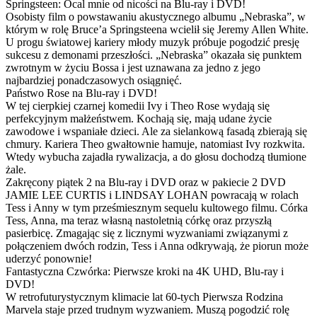
Springsteen: Ocal mnie od nicości na Blu-ray i DVD!
Osobisty film o powstawaniu akustycznego albumu „Nebraska”, w
którym w rolę Bruce’a Springsteena wcielił się Jeremy Allen White.
U progu światowej kariery młody muzyk próbuje pogodzić presję
sukcesu z demonami przeszłości. „Nebraska” okazała się punktem
zwrotnym w życiu Bossa i jest uznawana za jedno z jego
najbardziej ponadczasowych osiągnięć.
Państwo Rose na Blu-ray i DVD!
W tej cierpkiej czarnej komedii Ivy i Theo Rose wydają się
perfekcyjnym małżeństwem. Kochają się, mają udane życie
zawodowe i wspaniałe dzieci. Ale za sielankową fasadą zbierają się
chmury. Kariera Theo gwałtownie hamuje, natomiast Ivy rozkwita.
Wtedy wybucha zajadła rywalizacja, a do głosu dochodzą tłumione
żale.
Zakręcony piątek 2 na Blu-ray i DVD oraz w pakiecie 2 DVD
JAMIE LEE CURTIS i LINDSAY LOHAN powracają w rolach
Tess i Anny w tym prześmiesznym sequelu kultowego filmu. Córka
Tess, Anna, ma teraz własną nastoletnią córkę oraz przyszłą
pasierbicę. Zmagając się z licznymi wyzwaniami związanymi z
połączeniem dwóch rodzin, Tess i Anna odkrywają, że piorun może
uderzyć ponownie!
Fantastyczna Czwórka: Pierwsze kroki na 4K UHD, Blu-ray i
DVD!
W retrofuturystycznym klimacie lat 60-tych Pierwsza Rodzina
Marvela staje przed trudnym wyzwaniem. Muszą pogodzić rolę