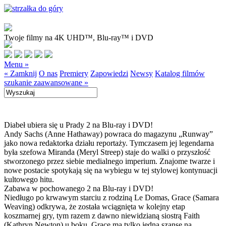
Twoje filmy na 4K UHD™, Blu-ray™ i DVD
Menu »
« Zamknij
O nas
Premiery
Zapowiedzi
Newsy
Katalog filmów
szukanie zaawansowane »
Diabeł ubiera się u Prady 2 na Blu-ray i DVD!
Andy Sachs (Anne Hathaway) powraca do magazynu „Runway”
jako nowa redaktorka działu reportaży. Tymczasem jej legendarna
była szefowa Miranda (Meryl Streep) staje do walki o przyszłość
stworzonego przez siebie medialnego imperium. Znajome twarze i
nowe postacie spotykają się na wybiegu w tej stylowej kontynuacji
kultowego hitu.
Zabawa w pochowanego 2 na Blu-ray i DVD!
Niedługo po krwawym starciu z rodziną Le Domas, Grace (Samara
Weaving) odkrywa, że została wciągnięta w kolejny etap
koszmarnej gry, tym razem z dawno niewidzianą siostrą Faith
(Kathryn Newton) u boku. Grace ma tylko jedną szansę na