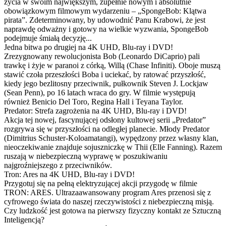
życia w swoim największym, zupełnie nowym i absolutnie
obowiązkowym filmowym wydarzeniu – „SpongeBob: Klątwa
pirata”. Zdeterminowany, by udowodnić Panu Krabowi, że jest
naprawdę odważny i gotowy na wielkie wyzwania, SpongeBob
podejmuje śmiałą decyzję...
Jedna bitwa po drugiej na 4K UHD, Blu-ray i DVD!
Zrezygnowany rewolucjonista Bob (Leonardo DiCaprio) pali
trawkę i żyje w paranoi z córką, Willą (Chase Infiniti). Oboje muszą
stawić czoła przeszłości Boba i uciekać, by ratować przyszłość,
kiedy jego bezlitosny przeciwnik, pułkownik Steven J. Lockjaw
(Sean Penn), po 16 latach wraca do gry. W filmie występują
również Benicio Del Toro, Regina Hall i Teyana Taylor.
Predator: Strefa zagrożenia na 4K UHD, Blu-ray i DVD!
Akcja tej nowej, fascynującej odsłony kultowej serii „Predator”
rozgrywa się w przyszłości na odległej planecie. Młody Predator
(Dimitrius Schuster-Koloamatangi), wypędzony przez własny klan,
nieoczekiwanie znajduje sojuszniczkę w Thii (Elle Fanning). Razem
ruszają w niebezpieczną wyprawę w poszukiwaniu
najgroźniejszego z przeciwników.
Tron: Ares na 4K UHD, Blu-ray i DVD!
Przygotuj się na pełną elektryzującej akcji przygodę w filmie
TRON: ARES. Ultrazaawansowany program Ares przenosi się z
cyfrowego świata do naszej rzeczywistości z niebezpieczną misją.
Czy ludzkość jest gotowa na pierwszy fizyczny kontakt ze Sztuczną
Inteligencją?