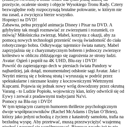
przeżycie, ocalenie siostry i objęcie Wysokiego Tronu Rady. Cztery
bezwzględne rody rozpoczynają brutalne polowanie, w którym nie
ma zasad, a zwycięzca bierze wszystko.
Hopnięci na DVD!
Zabawna, pełna przygód animacja Disney i Pixar na DVD. A
gdybyśmy tak mogli rozmawiać ze zwierzętami i rozumieli, co
mówią? Miłośniczka zwierząt, Mabel, korzysta z okazji, aby za
pomocą nowych technologii przenieść swoją świadomość do ciała
robotycznego bobra. Odkrywając tajemnice świata natury, Mabel
zaprzyjaźnia się z charyzmatycznym bobrem i jednoczy zwierzęce
królestwo w obliczu zbliżającego się zagrożenia ze strony ludzi.
Avatar: Ogień i popiół na 4K UHD, Blu-ray i DVD!
Powróć do zapierającego dech w piersiach świata Pandory w
najbardziej, jak dotąd, monumentalnej odsłonie sagi Avatar. Jake i
Neytiri mierzą się z bolesną stratą i wyruszają w podróż przez
spektakularne i nieznane krainy z koczowniczymi Wietrznymi
Kupcami. Pojawia się jednak nowy wróg dowodzony przez okrutną
Varang - to Ludzie Popiołu, wojowniczy klan, który odwrócił się od
Eywy i zerwał z pradawnymi tradycjami Na'vi.
Pomocy na Blu-ray i DVD!
W tym tętniącym czarnym humorem thrillerze psychologicznym
dwoje współpracowników (Rachel McAdams i Dylan O’Brien),
którzy jako jedyni uchodzą z życiem z katastrofy samolotu, trafia na
bezludną wyspę. Aby przetrwać, muszą przezwyciężyć wzajemną
niechęć i nauczyć się współpracować. Biurowe zasady już tu nie