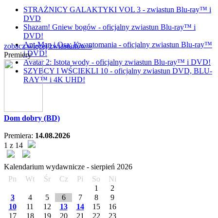
STRAŻNICY GALAKTYKI VOL 3 - zwiastun Blu-ray™ i
DVD
Shazam! Gniew bogów - oficjalny zwiastun Blu-ray™ i
DVD!
Ant-Man i Osa: Kwantomania - oficjalny zwiastun Blu-ray™
zobacz więcej zwiastunów »
i DVD!
Premiery
Avatar 2: Istota wody - oficjalny zwiastun Blu-ray™ i DVD!
SZYBCY I WŚCIEKLI 10 - oficjalny zwiastun DVD, BLU-
RAY™ i 4K UHD!
Dom dobry (BD)
Premiera:
14.08.2026
1 z 14
Kalendarium wydawnicze -
sierpień
2026
Pn
Wt
Śr
Cz
Pi
So
Ni
1
2
3
4
5
6
7
8
9
10
11
12
13
14
15
16
17
18
19
20
21
22
23