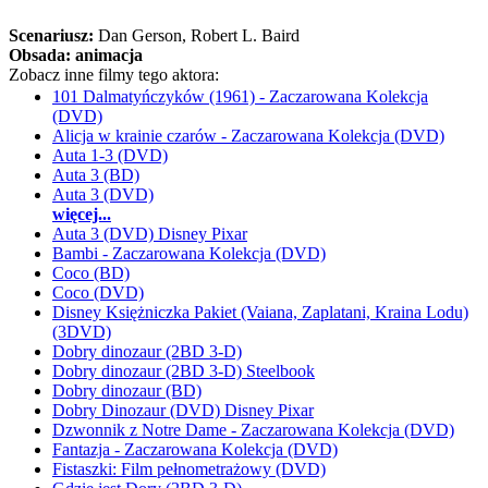
Scenariusz:
Dan Gerson
, Robert L. Baird
Obsada:
animacja
Zobacz inne filmy tego aktora:
101 Dalmatyńczyków (1961) - Zaczarowana Kolekcja
(DVD)
Alicja w krainie czarów - Zaczarowana Kolekcja (DVD)
Auta 1-3 (DVD)
Auta 3 (BD)
Auta 3 (DVD)
więcej...
Auta 3 (DVD) Disney Pixar
Bambi - Zaczarowana Kolekcja (DVD)
Coco (BD)
Coco (DVD)
Disney Księżniczka Pakiet (Vaiana, Zaplatani, Kraina Lodu)
(3DVD)
Dobry dinozaur (2BD 3-D)
Dobry dinozaur (2BD 3-D) Steelbook
Dobry dinozaur (BD)
Dobry Dinozaur (DVD) Disney Pixar
Dzwonnik z Notre Dame - Zaczarowana Kolekcja (DVD)
Fantazja - Zaczarowana Kolekcja (DVD)
Fistaszki: Film pełnometrażowy (DVD)