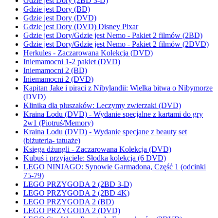
Gdzie jest Dory (2BD 3-D)
Gdzie jest Dory (BD)
Gdzie jest Dory (DVD)
Gdzie jest Dory (DVD) Disney Pixar
Gdzie jest Dory/Gdzie jest Nemo - Pakiet 2 filmów (2BD)
Gdzie jest Dory/Gdzie jest Nemo - Pakiet 2 filmów (2DVD)
Herkules - Zaczarowana Kolekcja (DVD)
Iniemamocni 1-2 pakiet (DVD)
Iniemamocni 2 (BD)
Iniemamocni 2 (DVD)
Kapitan Jake i piraci z Nibylandii: Wielka bitwa o Nibymorze
(DVD)
Klinika dla pluszaków: Leczymy zwierzaki (DVD)
Kraina Lodu (DVD) - Wydanie specjalne z kartami do gry
2w1 (Piotruś/Memory)
Kraina Lodu (DVD) - Wydanie specjane z beauty set
(biżuteria- tatuaże)
Księga dżungli - Zaczarowana Kolekcja (DVD)
Kubuś i przyjaciele: Słodka kolekcja (6 DVD)
LEGO NINJAGO: Synowie Garmadona, Część 1 (odcinki
75-79)
LEGO PRZYGODA 2 (2BD 3-D)
LEGO PRZYGODA 2 (2BD 4K)
LEGO PRZYGODA 2 (BD)
LEGO PRZYGODA 2 (DVD)