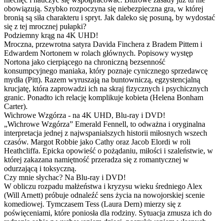
obowiązują. Szybko rozpoczyna się niebezpieczna gra, w której
bronią są siła charakteru i spryt. Jak daleko się posuną, by wydostać
się z tej mrocznej pułapki?
Podziemny krąg na 4K UHD!
Mroczna, przewrotna satyra Davida Finchera z Bradem Pittem i
Edwardem Nortonem w rolach głównych. Popisowy występ
Nortona jako cierpiącego na chroniczną bezsenność
konsumpcyjnego maniaka, który poznaje cynicznego sprzedawcę
mydła (Pitt). Razem wyruszają na buntowniczą, egzystencjalną
krucjatę, która zaprowadzi ich na skraj fizycznych i psychicznych
granic. Ponadto ich relację komplikuje kobieta (Helena Bonham
Carter).
Wichrowe Wzgórza - na 4K UHD, Blu-ray i DVD!
„Wichrowe Wzgórza” Emerald Fennell, to odważna i oryginalna
interpretacja jednej z najwspanialszych historii miłosnych wszech
czasów. Margot Robbie jako Cathy oraz Jacob Elordi w roli
Heathcliffa. Epicka opowieść o pożądaniu, miłości i szaleństwie, w
której zakazana namiętność przeradza się z romantycznej w
odurzającą i toksyczną.
Czy mnie słychac? Na Blu-ray i DVD!
W obliczu rozpadu małżeństwa i kryzysu wieku średniego Alex
(Will Arnett) próbuje odnaleźć sens życia na nowojorskiej scenie
komediowej. Tymczasem Tess (Laura Dern) mierzy się z
poświęceniami, które poniosła dla rodziny. Sytuacja zmusza ich do