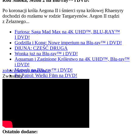
Ród Smoka, Sezon 2 na Blu-ray™ i DVD!
Po koronacji króla Aegona II i śmierci syna królowej Rhaenyry
dochodzi do rozłamu w rodzie Targaryenów. Aegon II rządzi
z Żelaznego...
Furiosa: Saga Mad Max na 4K UHD™, BLU-RAY™
I DVD!
Godzilla i Kong: Nowe imperium na Blu-ray™ i DVD!
DIUNA: CZĘŚĆ DRUGA
Wonka już na Blu-ray™ i DVD!
Aquaman i Zaginione Królestwo na 4K UHD™, Blu-ray™
i DVD!
Marvels na Blu-ray™ i DVD!
zobacz więcej newsów »
Psi Patrol: Wielki Film na DVD!
Zwiastuny
Ostatnio dodane: