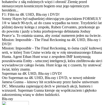
bohaterów z siłą rodzinnych więzi i obronić Ziemię przed
nienasyconym kosmicznym bogiem oraz jego tajemniczym
heroldem...
F1: Film na 4K UHD, Blu-ray i DVD!
Sonny Hayes był najbardziej obiecującym zjawiskiem FORMUŁY
1® w latach 90-tych, aż do czasu wypadku na torze. Trzydzieści lat
później dawny kolega z zespołu, Ruben Cervantes, przekonuje go
do powrotu i jazdy u boku przebojowego debiutanta Joshuy
Pearce’a. To ostatnia szansa, aby zostać numerem jeden na świecie.
Mission: Impossible - The Final Reckoning na 4K UHD, Blu-ray i
DVD!
Mission: Impossible - The Final Reckoning, to ósma część kultowej
serii, w której Tom Cruise wciela się w rolę nieustraszonego Ethana
Hunta. Agent Ethan Hunt wraz z zespołem IMF kontynuują
poszukiwania Entity - sztucznej inteligencji, która zinfiltrowała sieci
wywiadowcze całego świata. Hunt ściga się z czasem, by uratować
świat, który znamy.
Superman na 4K UHD, Blu-ray i DVD!
Oto Superman na 4K UHD, Blu-ray i DVD, w nowej odsłonie
Jamesa Gunna – kinowy hit oczekiwany przez fanów uniwersum
DC. Mieszanka zapierającej dech w piersiach akcji, humoru i
wzruszeń. Superman Gunna kieruje się współczuciem i głęboko
zakorzenioną wiarą w dobro ludzkości.
Blu-ray