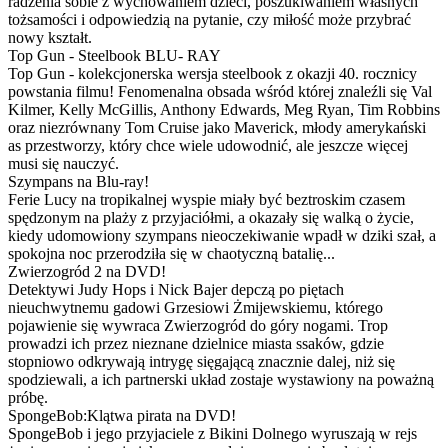
radzenia sobie z wychowaniem dzieci, poszukiwaniem własnych
tożsamości i odpowiedzią na pytanie, czy miłość może przybrać
nowy kształt.
Top Gun - Steelbook BLU- RAY
Top Gun - kolekcjonerska wersja steelbook z okazji 40. rocznicy
powstania filmu! Fenomenalna obsada wśród której znaleźli się Val
Kilmer, Kelly McGillis, Anthony Edwards, Meg Ryan, Tim Robbins
oraz niezrównany Tom Cruise jako Maverick, młody amerykański
as przestworzy, który chce wiele udowodnić, ale jeszcze więcej
musi się nauczyć.
Szympans na Blu-ray!
Ferie Lucy na tropikalnej wyspie miały być beztroskim czasem
spędzonym na plaży z przyjaciółmi, a okazały się walką o życie,
kiedy udomowiony szympans nieoczekiwanie wpadł w dziki szał, a
spokojna noc przerodziła się w chaotyczną batalię...
Zwierzogród 2 na DVD!
Detektywi Judy Hops i Nick Bajer depczą po piętach
nieuchwytnemu gadowi Grzesiowi Żmijewskiemu, którego
pojawienie się wywraca Zwierzogród do góry nogami. Trop
prowadzi ich przez nieznane dzielnice miasta ssaków, gdzie
stopniowo odkrywają intrygę sięgającą znacznie dalej, niż się
spodziewali, a ich partnerski układ zostaje wystawiony na poważną
próbę.
SpongeBob:Klątwa pirata na DVD!
SpongeBob i jego przyjaciele z Bikini Dolnego wyruszają w rejs