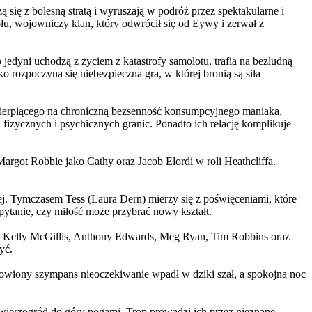
 się z bolesną stratą i wyruszają w podróż przez spektakularne i
, wojowniczy klan, który odwrócił się od Eywy i zerwał z
yni uchodzą z życiem z katastrofy samolotu, trafia na bezludną
rozpoczyna się niebezpieczna gra, w której bronią są siła
ierpiącego na chroniczną bezsenność konsumpcyjnego maniaka,
 fizycznych i psychicznych granic. Ponadto ich relację komplikuje
argot Robbie jako Cathy oraz Jacob Elordi w roli Heathcliffa.
ej. Tymczasem Tess (Laura Dern) mierzy się z poświęceniami, które
ytanie, czy miłość może przybrać nowy kształt.
er, Kelly McGillis, Anthony Edwards, Meg Ryan, Tim Robbins oraz
yć.
omowiony szympans nieoczekiwanie wpadł w dziki szał, a spokojna noc
ierzogród do góry nogami. Trop prowadzi ich przez nieznane