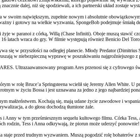
 znacznie dalej, niż się spodziewali, a ich partnerski układ zostaje w
życia w swoim największym, zupełnie nowym i absolutnie obowiązkowy
ażny i gotowy na wielkie wyzwania, SpongeBob podejmuje śmiałą dec
yje w paranoi z córką, Willą (Chase Infiniti). Oboje muszą stawić czoł
16 latach wraca do gry. W filmie występują również Benicio Del Toro,
grywa się w przyszłości na odległej planecie. Młody Predator (Dimitri
 ruszają w niebezpieczną wyprawę w poszukiwaniu najgroźniejszego z
: ARES. Ultrazaawansowany program Ares przenosi się z cyfrowego świ
rym w rolę Bruce’a Springsteena wcielił się Jeremy Allen White. U p
rotnym w życiu Bossa i jest uznawana za jedno z jego najbardziej po
jnym małżeństwem. Kochają się, mają udane życie zawodowe i wspaniałe
ywalizacja, a do głosu dochodzą tłumione żale.
 w tym prześmiesznym sequelu kultowego filmu. Córka Tess, Anna, 
h rodzin, Tess i Anna odkrywają, że piorun może uderzyć ponownie!
la staje przed trudnym wyzwaniem. Muszą pogodzić rolę bohaterów z s