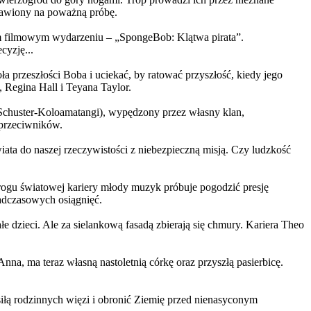
ystawiony na poważną próbę.
m filmowym wydarzeniu – „SpongeBob: Klątwa pirata”.
yzję...
a przeszłości Boba i uciekać, by ratować przyszłość, kiedy jego
 Regina Hall i Teyana Taylor.
us Schuster-Koloamatangi), wypędzony przez własny klan,
 przeciwników.
ata do naszej rzeczywistości z niebezpieczną misją. Czy ludzkość
rogu światowej kariery młody muzyk próbuje pogodzić presję
nadczasowych osiągnięć.
 dzieci. Ale za sielankową fasadą zbierają się chmury. Kariera Theo
ma teraz własną nastoletnią córkę oraz przyszłą pasierbicę.
iłą rodzinnych więzi i obronić Ziemię przed nienasyconym