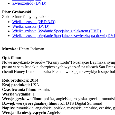
Zwierzogród (DVD)
Piotr Grabowski
Zobacz inne filmy tego aktora:
Wielka szóstka (2BD 3-D)
Wielka szóstka (DVD)
Wielka szóstka, Wydanie Specjalne z plakatem (DVD)
Wielka szóstka, Wydanie Specjalne z zawieszką na drzwi (DV
Muzyka:
Henry Jackman
Opis filmu:
Nowe arcydzieło twórców "Krainy Lodu"! Poznajcie Baymaxa, sympat
prosto w sam środek niebezpiecznych wydarzeń na ulicach San Frans
chemii Honey Lemon i luzaka Freda – w ekipę niezwykłych superbo
Rok produkcji:
2014
Kraj produkcji:
USA
Czas trwania filmu:
98 min.
Wersja wydania:
1
Wersje językowe filmu:
polska, angielska, rosyjska, grecka, rumuńs
Dźwięk wersji oryginalnej filmu:
5.1 DTS Digital Surround
Napisy:
rumuńskie, angielskie, polskie, rosyjskie, arabskie, czeskie, 
Wersja dla niesłyszących:
Angielska