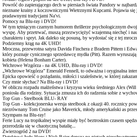
Powróć do zapierającego dech w piersiach świata Pandory w najbardzie
nieznane krainy z koczowniczymi Wietrznymi Kupcami. Pojawia się 
pradawnymi tradycjami Na'vi.
Pomocy na Blu-ray i DVD!
W tym tętniącym czarnym humorem thrillerze psychologicznym dwoje
wyspę. Aby przetrwać, muszą przezwyciężyć wzajemną niechęć i naucz
charakteru i spryt. Jak daleko się posuną, by wydostać się z tej mrocz
Podziemny krąg na 4K UHD!
Mroczna, przewrotna satyra Davida Finchera z Bradem Pittem i Ed
który poznaje cynicznego sprzedawcę mydła (Pitt). Razem wyruszają n
kobieta (Helena Bonham Carter).
Wichrowe Wzgórza - na 4K UHD, Blu-ray i DVD!
„Wichrowe Wzgórza” Emerald Fennell, to odważna i oryginalna interpr
Epicka opowieść o pożądaniu, miłości i szaleństwie, w której zakaza
Czy mnie słychac? Na Blu-ray i DVD!
W obliczu rozpadu małżeństwa i kryzysu wieku średniego Alex (Will 
poniosła dla rodziny. Sytuacja zmusza ich do radzenia sobie z wych
Top Gun - Steelbook BLU- RAY
Top Gun - kolekcjonerska wersja steelbook z okazji 40. rocznicy po
niezrównany Tom Cruise jako Maverick, młody amerykański as przestw
Szympans na Blu-ray!
Ferie Lucy na tropikalnej wyspie miały być beztroskim czasem spędz
przerodziła się w chaotyczną batalię...
Zwierzogród 2 na DVD!
Detektywi Judy Hops i Nick Bajer depczą po piętach nieuchwytnemu