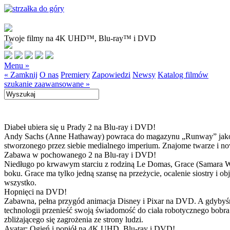
Twoje filmy na 4K UHD™, Blu-ray™ i DVD
Menu »
« Zamknij
O nas
Premiery
Zapowiedzi
Newsy
Katalog filmów
szukanie zaawansowane »
Diabeł ubiera się u Prady 2 na Blu-ray i DVD!
Andy Sachs (Anne Hathaway) powraca do magazynu „Runway” jako now
stworzonego przez siebie medialnego imperium. Znajome twarze i now
Zabawa w pochowanego 2 na Blu-ray i DVD!
Niedługo po krwawym starciu z rodziną Le Domas, Grace (Samara Wea
boku. Grace ma tylko jedną szansę na przeżycie, ocalenie siostry i
wszystko.
Hopnięci na DVD!
Zabawna, pełna przygód animacja Disney i Pixar na DVD. A gdybyśmy
technologii przenieść swoją świadomość do ciała robotycznego bobra
zbliżającego się zagrożenia ze strony ludzi.
Avatar: Ogień i popiół na 4K UHD, Blu-ray i DVD!