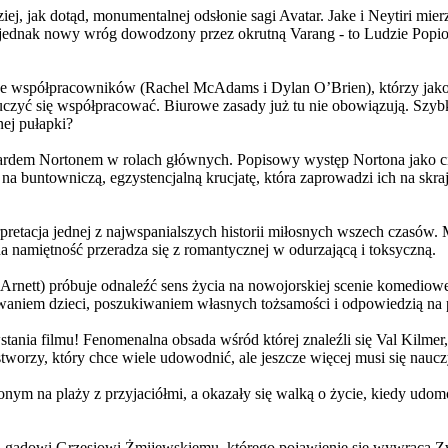
j, jak dotąd, monumentalnej odsłonie sagi Avatar. Jake i Neytiri mierzą
jednak nowy wróg dowodzony przez okrutną Varang - to Ludzie Popiołu
 współpracowników (Rachel McAdams i Dylan O’Brien), którzy jako jed
yć się współpracować. Biurowe zasady już tu nie obowiązują. Szybko 
nej pułapki?
wardem Nortonem w rolach głównych. Popisowy występ Nortona jako c
a buntowniczą, egzystencjalną krucjatę, która zaprowadzi ich na skraj
etacja jednej z najwspanialszych historii miłosnych wszech czasów. M
na namiętność przeradza się z romantycznej w odurzającą i toksyczną.
Arnett) próbuje odnaleźć sens życia na nowojorskiej scenie komediow
owaniem dzieci, poszukiwaniem własnych tożsamości i odpowiedzią na p
wstania filmu! Fenomenalna obsada wśród której znaleźli się Val Kilm
orzy, który chce wiele udowodnić, ale jeszcze więcej musi się naucz
onym na plaży z przyjaciółmi, a okazały się walką o życie, kiedy ud
 gadowi Grzesiowi Żmijewskiemu, którego pojawienie się wywraca Zw