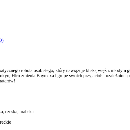
D)
ycznego robota osobistego, który nawiązuje bliską więź z młodym g
okyo, Hiro zmienia Baymaxa i grupę swoich przyjaciół – uzależnioną 
haterów!
ka, czeska, arabska
greckie