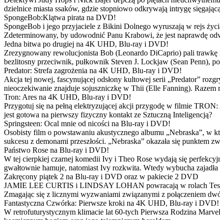
dzielnice miasta ssaków, gdzie stopniowo odkrywają intrygę sięgającą
SpongeBob:Klątwa pirata na DVD!
SpongeBob i jego przyjaciele z Bikini Dolnego wyruszają w rejs 
Zdeterminowany, by udowodnić Panu Krabowi, że jest naprawdę odw
Jedna bitwa po drugiej na 4K UHD, Blu-ray i DVD!
Zrezygnowany rewolucjonista Bob (Leonardo DiCaprio) pali trawkę i ż
bezlitosny przeciwnik, pułkownik Steven J. Lockjaw (Sean Penn), po 
Predator: Strefa zagrożenia na 4K UHD, Blu-ray i DVD!
Akcja tej nowej, fascynującej odsłony kultowej serii „Predator” roz
nieoczekiwanie znajduje sojuszniczkę w Thii (Elle Fanning). Razem
Tron: Ares na 4K UHD, Blu-ray i DVD!
Przygotuj się na pełną elektryzującej akcji przygodę w filmie TRON
jest gotowa na pierwszy fizyczny kontakt ze Sztuczną Inteligencją?
Springsteen: Ocal mnie od nicości na Blu-ray i DVD!
Osobisty film o powstawaniu akustycznego albumu „Nebraska”, w któ
sukcesu z demonami przeszłości. „Nebraska” okazała się punktem zw
Państwo Rose na Blu-ray i DVD!
W tej cierpkiej czarnej komedii Ivy i Theo Rose wydają się perfekcy
gwałtownie hamuje, natomiast Ivy rozkwita. Wtedy wybucha zajadła r
Zakręcony piątek 2 na Blu-ray i DVD oraz w pakiecie 2 DVD
JAMIE LEE CURTIS i LINDSAY LOHAN powracają w rolach Tess i Anny
Zmagając się z licznymi wyzwaniami związanymi z połączeniem dwóc
Fantastyczna Czwórka: Pierwsze kroki na 4K UHD, Blu-ray i DVD!
W retrofuturystycznym klimacie lat 60-tych Pierwsza Rodzina Marve