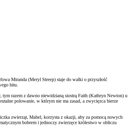
wa Miranda (Meryl Streep) staje do walki o przyszłość
wego hitu.
, tym razem z dawno niewidzianą siostrą Faith (Kathryn Newton) u
brutalne polowanie, w którym nie ma zasad, a zwycięzca bierze
czka zwierząt, Mabel, korzysta z okazji, aby za pomocą nowych
yzmatycznym bobrem i jednoczy zwierzęce królestwo w obliczu