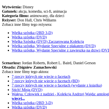
Wytwórnia:
Disney
Gatunek:
akcja, komedia, sci-fi, animacja
Kategoria filmu:
animowany, dla dzieci
Reżyser:
Don Hall, Chris Williams
Zobacz inne filmy tego reżysera:
Wielka szóstka (2BD 3-D)
Wielka szóstka (DVD)
Wielka Szóstka (DVD) Zaczarowana Kolekcja
Wielka szóstka, Wydanie Specjalne z plakatem (DVD)
Wielka szóstka, Wydanie Specjalne z zawieszką na drzwi (DV
Scenariusz:
Jordan Roberts
, Robert L. Baird
, Daniel Gerson
Obsada:
Zbigniew Zamachowski
Zobacz inne filmy tego aktora:
7 rzeczy których nie wiecie o facetach
7 rzeczy których nie wiecie o facetach (BD)
7 rzeczy których nie wiecie o facetach (wydanie z książką)
Stich! Misja (DVD)
Wałęsa. Człowiek z nadziei - Kolekcja Andrzej Wajda: antolo
więcej...
Wielka szóstka (2BD 3-D)
Wielka szóstka (DVD)