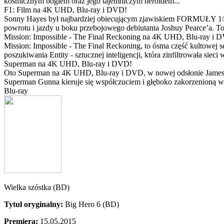
kosmicznym bogiem oraz jego tajemniczym heroldem...
F1: Film na 4K UHD, Blu-ray i DVD!
Sonny Hayes był najbardziej obiecującym zjawiskiem FORMUŁY 1® w 
powrotu i jazdy u boku przebojowego debiutanta Joshuy Pearce’a. To 
Mission: Impossible - The Final Reckoning na 4K UHD, Blu-ray i 
Mission: Impossible - The Final Reckoning, to ósma część kultowej 
poszukiwania Entity - sztucznej inteligencji, która zinfiltrowała sie
Superman na 4K UHD, Blu-ray i DVD!
Oto Superman na 4K UHD, Blu-ray i DVD, w nowej odsłonie Jamesa 
Superman Gunna kieruje się współczuciem i głęboko zakorzenioną wi
Blu-ray
Wielka szóstka (BD)
Tytuł oryginalny:
Big Hero 6 (BD)
Premiera:
15.05.2015