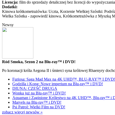
Licencja:
film do sprzedaży detalicznej bez licencji do wypożyczania
Dodatki:
Kinowa krótkometrażówka: Uczta, Korzenie Wielkiej Szóstki: Podró
Wielka Szóstka - zapowiedź kinowa, Krótkometrażówka z Myszką Miki
Newsy
Ród Smoka, Sezon 2 na Blu-ray™ i DVD!
Po koronacji króla Aegona II i śmierci syna królowej Rhaenyry doch
Furiosa: Saga Mad Max na 4K UHD™, BLU-RAY™ I DVD
Godzilla i Kong: Nowe imperium na Blu-ray™ i DVD!
DIUNA: CZĘŚĆ DRUGA
Wonka już na Blu-ray™ i DVD!
Aquaman i Zaginione Królestwo na 4K UHD™, Blu-ray™ i
Marvels na Blu-ray™ i DVD!
Psi Patrol: Wielki Film na DVD!
zobacz więcej newsów »