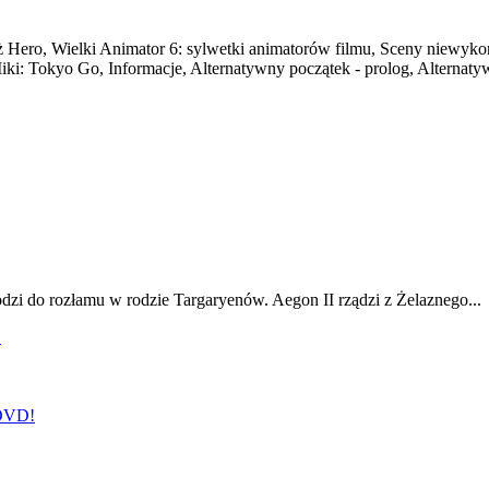
ż Hero, Wielki Animator 6: sylwetki animatorów filmu, Sceny niewyko
: Tokyo Go, Informacje, Alternatywny początek - prolog, Alternatyw
odzi do rozłamu w rodzie Targaryenów. Aegon II rządzi z Żelaznego...
!
 DVD!