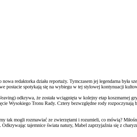
a redaktorka działu reportaży. Tymczasem jej legendarna była szefo
e postacie spotykają się na wybiegu w tej stylowej kontynuacji kulto
ving) odkrywa, że została wciągnięta w kolejny etap koszmarnej gry
 objęcie Wysokiego Tronu Rady. Cztery bezwzględne rody rozpoczynają 
 tak mogli rozmawiać ze zwierzętami i rozumieli, co mówią? Miłośni
. Odkrywając tajemnice świata natury, Mabel zaprzyjaźnia się z char