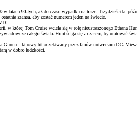
latach 90-tych, aż do czasu wypadku na torze. Trzydzieści lat późn
ostatnia szansa, aby zostać numerem jeden na świecie.
DVD!
serii, w której Tom Cruise wciela się w rolę nieustraszonego Ethana 
ci wywiadowcze całego świata. Hunt ściga się z czasem, by uratować świ
Gunna – kinowy hit oczekiwany przez fanów uniwersum DC. Mieszanka
arą w dobro ludzkości.