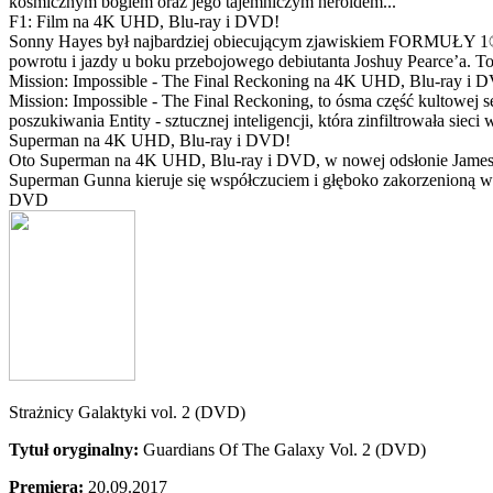
kosmicznym bogiem oraz jego tajemniczym heroldem...
F1: Film na 4K UHD, Blu-ray i DVD!
Sonny Hayes był najbardziej obiecującym zjawiskiem FORMUŁY 1® w 
powrotu i jazdy u boku przebojowego debiutanta Joshuy Pearce’a. To 
Mission: Impossible - The Final Reckoning na 4K UHD, Blu-ray i 
Mission: Impossible - The Final Reckoning, to ósma część kultowej 
poszukiwania Entity - sztucznej inteligencji, która zinfiltrowała sie
Superman na 4K UHD, Blu-ray i DVD!
Oto Superman na 4K UHD, Blu-ray i DVD, w nowej odsłonie Jamesa 
Superman Gunna kieruje się współczuciem i głęboko zakorzenioną wi
DVD
Strażnicy Galaktyki vol. 2 (DVD)
Tytuł oryginalny:
Guardians Of The Galaxy Vol. 2 (DVD)
Premiera:
20.09.2017