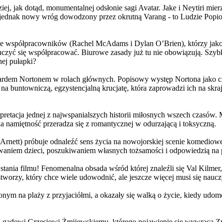
j, jak dotąd, monumentalnej odsłonie sagi Avatar. Jake i Neytiri mierzą
jednak nowy wróg dowodzony przez okrutną Varang - to Ludzie Popiołu
 współpracowników (Rachel McAdams i Dylan O’Brien), którzy jako jed
yć się współpracować. Biurowe zasady już tu nie obowiązują. Szybko 
nej pułapki?
wardem Nortonem w rolach głównych. Popisowy występ Nortona jako c
a buntowniczą, egzystencjalną krucjatę, która zaprowadzi ich na skraj
etacja jednej z najwspanialszych historii miłosnych wszech czasów. M
na namiętność przeradza się z romantycznej w odurzającą i toksyczną.
Arnett) próbuje odnaleźć sens życia na nowojorskiej scenie komediow
owaniem dzieci, poszukiwaniem własnych tożsamości i odpowiedzią na p
wstania filmu! Fenomenalna obsada wśród której znaleźli się Val Kilm
orzy, który chce wiele udowodnić, ale jeszcze więcej musi się naucz
onym na plaży z przyjaciółmi, a okazały się walką o życie, kiedy ud
 gadowi Grzesiowi Żmijewskiemu, którego pojawienie się wywraca Zw