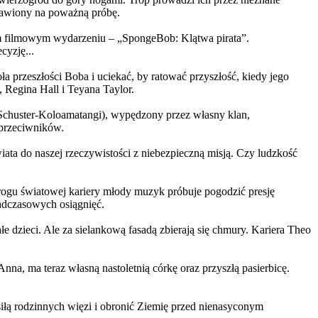
ystawiony na poważną próbę.
m filmowym wydarzeniu – „SpongeBob: Klątwa pirata”.
yzję...
a przeszłości Boba i uciekać, by ratować przyszłość, kiedy jego
 Regina Hall i Teyana Taylor.
us Schuster-Koloamatangi), wypędzony przez własny klan,
 przeciwników.
ata do naszej rzeczywistości z niebezpieczną misją. Czy ludzkość
rogu światowej kariery młody muzyk próbuje pogodzić presję
nadczasowych osiągnięć.
 dzieci. Ale za sielankową fasadą zbierają się chmury. Kariera Theo
ma teraz własną nastoletnią córkę oraz przyszłą pasierbicę.
iłą rodzinnych więzi i obronić Ziemię przed nienasyconym