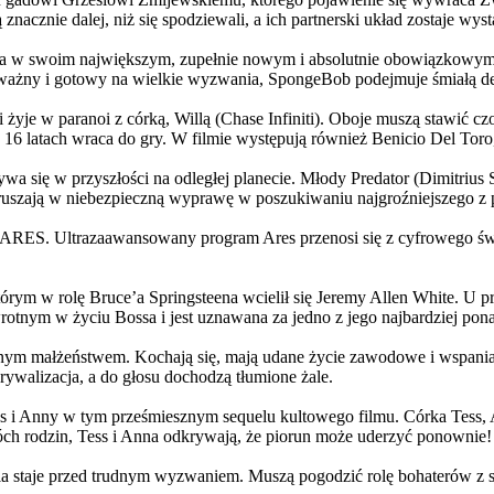
 znacznie dalej, niż się spodziewali, a ich partnerski układ zostaje w
życia w swoim największym, zupełnie nowym i absolutnie obowiązkowy
ażny i gotowy na wielkie wyzwania, SpongeBob podejmuje śmiałą dec
yje w paranoi z córką, Willą (Chase Infiniti). Oboje muszą stawić czoł
16 latach wraca do gry. W filmie występują również Benicio Del Toro,
grywa się w przyszłości na odległej planecie. Młody Predator (Dimitri
 ruszają w niebezpieczną wyprawę w poszukiwaniu najgroźniejszego z
: ARES. Ultrazaawansowany program Ares przenosi się z cyfrowego świ
rym w rolę Bruce’a Springsteena wcielił się Jeremy Allen White. U p
rotnym w życiu Bossa i jest uznawana za jedno z jego najbardziej po
jnym małżeństwem. Kochają się, mają udane życie zawodowe i wspaniałe
ywalizacja, a do głosu dochodzą tłumione żale.
 w tym prześmiesznym sequelu kultowego filmu. Córka Tess, Anna, 
h rodzin, Tess i Anna odkrywają, że piorun może uderzyć ponownie!
la staje przed trudnym wyzwaniem. Muszą pogodzić rolę bohaterów z s