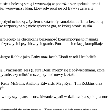
 się z bolesną stratą i wyruszają w podróż przez spektakularne i
, wojowniczy klan, który odwrócił się od Eywy i zerwał z
yni uchodzą z życiem z katastrofy samolotu, trafia na bezludną
rozpoczyna się niebezpieczna gra, w której bronią są siła
ierpiącego na chroniczną bezsenność konsumpcyjnego maniaka,
 fizycznych i psychicznych granic. Ponadto ich relację komplikuje
argot Robbie jako Cathy oraz Jacob Elordi w roli Heathcliffa.
ej. Tymczasem Tess (Laura Dern) mierzy się z poświęceniami, które
ytanie, czy miłość może przybrać nowy kształt.
er, Kelly McGillis, Anthony Edwards, Meg Ryan, Tim Robbins oraz
yć.
omowiony szympans nieoczekiwanie wpadł w dziki szał, a spokojna noc
ierzogród do góry nogami. Trop prowadzi ich przez nieznane