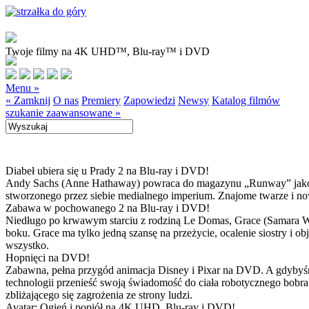
Twoje filmy na 4K UHD™, Blu-ray™ i DVD
Menu »
« Zamknij
O nas
Premiery
Zapowiedzi
Newsy
Katalog filmów
szukanie zaawansowane »
Diabeł ubiera się u Prady 2 na Blu-ray i DVD!
Andy Sachs (Anne Hathaway) powraca do magazynu „Runway” jako now
stworzonego przez siebie medialnego imperium. Znajome twarze i now
Zabawa w pochowanego 2 na Blu-ray i DVD!
Niedługo po krwawym starciu z rodziną Le Domas, Grace (Samara Wea
boku. Grace ma tylko jedną szansę na przeżycie, ocalenie siostry i
wszystko.
Hopnięci na DVD!
Zabawna, pełna przygód animacja Disney i Pixar na DVD. A gdybyśmy
technologii przenieść swoją świadomość do ciała robotycznego bobra
zbliżającego się zagrożenia ze strony ludzi.
Avatar: Ogień i popiół na 4K UHD, Blu-ray i DVD!