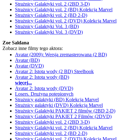
Strażnicy Galaktyki vol. 2 (2BD 3-D)
Strażnicy Galaktyki vol. 2 (BD) Kolekcja Marvel
Strażnicy Galaktyki vol. 2 (BD 2-D)
Strażnicy Galaktyki vol. 2 (DVD) Kolekcja Marvel
Strażnicy Galaktyki Vol. 3 (BD)
Strażnicy Galaktyki Vol. 3 (DVD)
Zoe Saldana
Zobacz inne filmy tego aktora:
Avatar (2009): Wersja zremasterowana (2 BD)
Avatar (BD)
Avatar (DVD)
Avatar 2: Istota wody (2 BD) Steelbook
Avatar 2: Istota wody (BD)
więcej...
Avatar 2: Istota wody (DVD)
Losers. Drużyna potępionych
Strażnicy galaktyki (BD) Kolekcja Marvel
Strażnicy galaktyki (DVD) Kolekcja Marvel
Strażnicy Galaktyki PAKIET 2 filmów (2BD 2-D)
Strażnicy Galaktyki PAKIET 2 Filmów (2DVD)
Strażnicy Galaktyki vol. 2 (2BD 3-D)
Strażnicy Galaktyki vol. 2 (BD) Kolekcja Marvel
Strażnicy Galaktyki vol. 2 (BD 2-D)
Strażnicy Galaktyki vol. 2 (DVD) Kolekcja Marvel