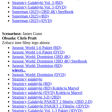
Strażnicy Galaktyki Vol. 3 (BD)
Strażnicy Galaktyki Vol. 3 (DVD)
Superman (2025) (2BD 4K) Steelbook
Superman (2025) (BD)
Superman (2025) (DVD)
Scenariusz:
James Gunn
Obsada:
Chris Pratt
Zobacz inne filmy tego aktora:
Jurassic World 1-6 Pakiet (BD)
Jurassic World 1-6 Pakiet (DVD)
Jurassic World: Dominion (2BD 4K)
Jurassic World: Dominion (2BD 4K) Steelbook
Jurassic World: Dominion (BD)
więcej...
Jurassic World: Dominion (DVD)
Strażnicy galaktyki
Strażnicy galaktyki (BD)
Strażnicy galaktyki (BD) Kolekcja Marvel
Strażnicy galaktyki (DVD) Kolekcja Marvel
Strażnicy galaktyki 3-D (2BD)
Strażnicy Galaktyki PAKIET 2 filmów (2BD 2-D)
Strażnicy Galaktyki PAKIET 2 Filmów (2DVD)
Strażnicy Galaktyki Vol. 1-3 Pakiet (3DVD)