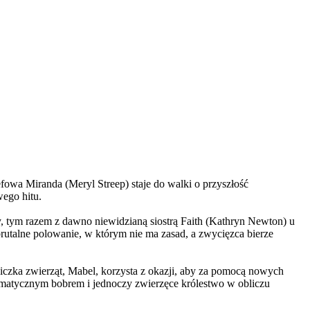
wa Miranda (Meryl Streep) staje do walki o przyszłość
wego hitu.
, tym razem z dawno niewidzianą siostrą Faith (Kathryn Newton) u
brutalne polowanie, w którym nie ma zasad, a zwycięzca bierze
czka zwierząt, Mabel, korzysta z okazji, aby za pomocą nowych
yzmatycznym bobrem i jednoczy zwierzęce królestwo w obliczu