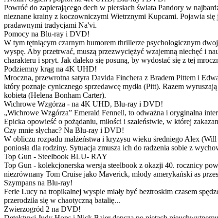
Powróć do zapierającego dech w piersiach świata Pandory w najbardzie
nieznane krainy z koczowniczymi Wietrznymi Kupcami. Pojawia się 
pradawnymi tradycjami Na'vi.
Pomocy na Blu-ray i DVD!
W tym tętniącym czarnym humorem thrillerze psychologicznym dwoje
wyspę. Aby przetrwać, muszą przezwyciężyć wzajemną niechęć i naucz
charakteru i spryt. Jak daleko się posuną, by wydostać się z tej mrocz
Podziemny krąg na 4K UHD!
Mroczna, przewrotna satyra Davida Finchera z Bradem Pittem i Ed
który poznaje cynicznego sprzedawcę mydła (Pitt). Razem wyruszają n
kobieta (Helena Bonham Carter).
Wichrowe Wzgórza - na 4K UHD, Blu-ray i DVD!
„Wichrowe Wzgórza” Emerald Fennell, to odważna i oryginalna interpr
Epicka opowieść o pożądaniu, miłości i szaleństwie, w której zakaza
Czy mnie słychac? Na Blu-ray i DVD!
W obliczu rozpadu małżeństwa i kryzysu wieku średniego Alex (Will 
poniosła dla rodziny. Sytuacja zmusza ich do radzenia sobie z wych
Top Gun - Steelbook BLU- RAY
Top Gun - kolekcjonerska wersja steelbook z okazji 40. rocznicy po
niezrównany Tom Cruise jako Maverick, młody amerykański as przestw
Szympans na Blu-ray!
Ferie Lucy na tropikalnej wyspie miały być beztroskim czasem spędz
przerodziła się w chaotyczną batalię...
Zwierzogród 2 na DVD!
Detektywi Judy Hops i Nick Bajer depczą po piętach nieuchwytnemu