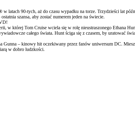
latach 90-tych, aż do czasu wypadku na torze. Trzydzieści lat późn
ostatnia szansa, aby zostać numerem jeden na świecie.
DVD!
serii, w której Tom Cruise wciela się w rolę nieustraszonego Ethana 
ci wywiadowcze całego świata. Hunt ściga się z czasem, by uratować świ
Gunna – kinowy hit oczekiwany przez fanów uniwersum DC. Mieszanka
arą w dobro ludzkości.