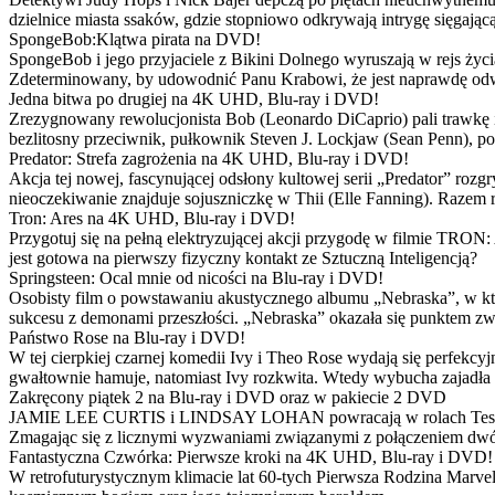
dzielnice miasta ssaków, gdzie stopniowo odkrywają intrygę sięgającą
SpongeBob:Klątwa pirata na DVD!
SpongeBob i jego przyjaciele z Bikini Dolnego wyruszają w rejs 
Zdeterminowany, by udowodnić Panu Krabowi, że jest naprawdę odw
Jedna bitwa po drugiej na 4K UHD, Blu-ray i DVD!
Zrezygnowany rewolucjonista Bob (Leonardo DiCaprio) pali trawkę i ż
bezlitosny przeciwnik, pułkownik Steven J. Lockjaw (Sean Penn), po 
Predator: Strefa zagrożenia na 4K UHD, Blu-ray i DVD!
Akcja tej nowej, fascynującej odsłony kultowej serii „Predator” roz
nieoczekiwanie znajduje sojuszniczkę w Thii (Elle Fanning). Razem
Tron: Ares na 4K UHD, Blu-ray i DVD!
Przygotuj się na pełną elektryzującej akcji przygodę w filmie TRON
jest gotowa na pierwszy fizyczny kontakt ze Sztuczną Inteligencją?
Springsteen: Ocal mnie od nicości na Blu-ray i DVD!
Osobisty film o powstawaniu akustycznego albumu „Nebraska”, w któ
sukcesu z demonami przeszłości. „Nebraska” okazała się punktem zw
Państwo Rose na Blu-ray i DVD!
W tej cierpkiej czarnej komedii Ivy i Theo Rose wydają się perfekcy
gwałtownie hamuje, natomiast Ivy rozkwita. Wtedy wybucha zajadła r
Zakręcony piątek 2 na Blu-ray i DVD oraz w pakiecie 2 DVD
JAMIE LEE CURTIS i LINDSAY LOHAN powracają w rolach Tess i Anny
Zmagając się z licznymi wyzwaniami związanymi z połączeniem dwóc
Fantastyczna Czwórka: Pierwsze kroki na 4K UHD, Blu-ray i DVD!
W retrofuturystycznym klimacie lat 60-tych Pierwsza Rodzina Marve