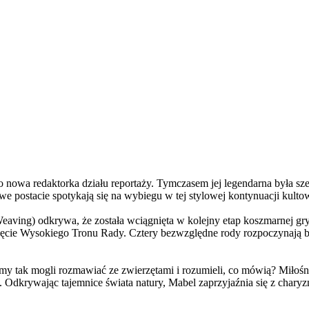
a redaktorka działu reportaży. Tymczasem jej legendarna była szefo
e postacie spotykają się na wybiegu w tej stylowej kontynuacji kulto
ving) odkrywa, że została wciągnięta w kolejny etap koszmarnej gry
 objęcie Wysokiego Tronu Rady. Cztery bezwzględne rody rozpoczynają 
 tak mogli rozmawiać ze zwierzętami i rozumieli, co mówią? Miłośni
. Odkrywając tajemnice świata natury, Mabel zaprzyjaźnia się z char