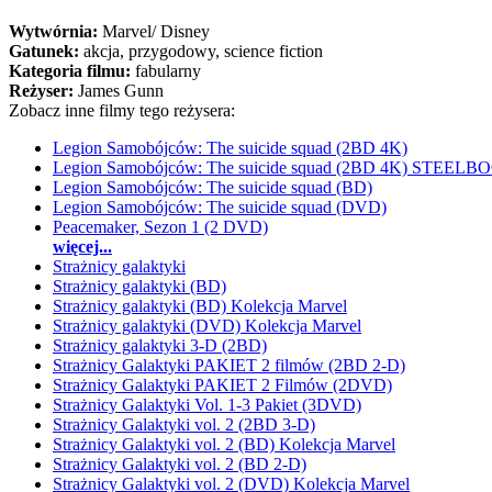
Wytwórnia:
Marvel/ Disney
Gatunek:
akcja, przygodowy, science fiction
Kategoria filmu:
fabularny
Reżyser:
James Gunn
Zobacz inne filmy tego reżysera:
Legion Samobójców: The suicide squad (2BD 4K)
Legion Samobójców: The suicide squad (2BD 4K) STEELB
Legion Samobójców: The suicide squad (BD)
Legion Samobójców: The suicide squad (DVD)
Peacemaker, Sezon 1 (2 DVD)
więcej...
Strażnicy galaktyki
Strażnicy galaktyki (BD)
Strażnicy galaktyki (BD) Kolekcja Marvel
Strażnicy galaktyki (DVD) Kolekcja Marvel
Strażnicy galaktyki 3-D (2BD)
Strażnicy Galaktyki PAKIET 2 filmów (2BD 2-D)
Strażnicy Galaktyki PAKIET 2 Filmów (2DVD)
Strażnicy Galaktyki Vol. 1-3 Pakiet (3DVD)
Strażnicy Galaktyki vol. 2 (2BD 3-D)
Strażnicy Galaktyki vol. 2 (BD) Kolekcja Marvel
Strażnicy Galaktyki vol. 2 (BD 2-D)
Strażnicy Galaktyki vol. 2 (DVD) Kolekcja Marvel