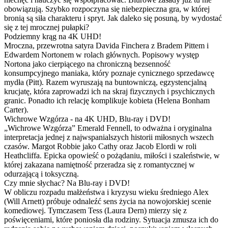
obowiązują. Szybko rozpoczyna się niebezpieczna gra, w której
bronią są siła charakteru i spryt. Jak daleko się posuną, by wydostać
się z tej mrocznej pułapki?
Podziemny krąg na 4K UHD!
Mroczna, przewrotna satyra Davida Finchera z Bradem Pittem i
Edwardem Nortonem w rolach głównych. Popisowy występ
Nortona jako cierpiącego na chroniczną bezsenność
konsumpcyjnego maniaka, który poznaje cynicznego sprzedawcę
mydła (Pitt). Razem wyruszają na buntowniczą, egzystencjalną
krucjatę, która zaprowadzi ich na skraj fizycznych i psychicznych
granic. Ponadto ich relację komplikuje kobieta (Helena Bonham
Carter).
Wichrowe Wzgórza - na 4K UHD, Blu-ray i DVD!
„Wichrowe Wzgórza” Emerald Fennell, to odważna i oryginalna
interpretacja jednej z najwspanialszych historii miłosnych wszech
czasów. Margot Robbie jako Cathy oraz Jacob Elordi w roli
Heathcliffa. Epicka opowieść o pożądaniu, miłości i szaleństwie, w
której zakazana namiętność przeradza się z romantycznej w
odurzającą i toksyczną.
Czy mnie słychac? Na Blu-ray i DVD!
W obliczu rozpadu małżeństwa i kryzysu wieku średniego Alex
(Will Arnett) próbuje odnaleźć sens życia na nowojorskiej scenie
komediowej. Tymczasem Tess (Laura Dern) mierzy się z
poświęceniami, które poniosła dla rodziny. Sytuacja zmusza ich do