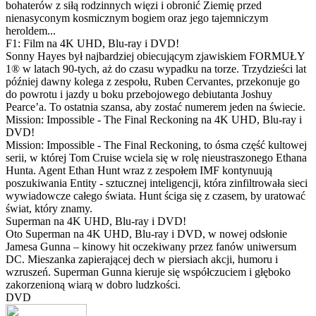
bohaterów z siłą rodzinnych więzi i obronić Ziemię przed
nienasyconym kosmicznym bogiem oraz jego tajemniczym
heroldem...
F1: Film na 4K UHD, Blu-ray i DVD!
Sonny Hayes był najbardziej obiecującym zjawiskiem FORMUŁY
1® w latach 90-tych, aż do czasu wypadku na torze. Trzydzieści lat
później dawny kolega z zespołu, Ruben Cervantes, przekonuje go
do powrotu i jazdy u boku przebojowego debiutanta Joshuy
Pearce’a. To ostatnia szansa, aby zostać numerem jeden na świecie.
Mission: Impossible - The Final Reckoning na 4K UHD, Blu-ray i
DVD!
Mission: Impossible - The Final Reckoning, to ósma część kultowej
serii, w której Tom Cruise wciela się w rolę nieustraszonego Ethana
Hunta. Agent Ethan Hunt wraz z zespołem IMF kontynuują
poszukiwania Entity - sztucznej inteligencji, która zinfiltrowała sieci
wywiadowcze całego świata. Hunt ściga się z czasem, by uratować
świat, który znamy.
Superman na 4K UHD, Blu-ray i DVD!
Oto Superman na 4K UHD, Blu-ray i DVD, w nowej odsłonie
Jamesa Gunna – kinowy hit oczekiwany przez fanów uniwersum
DC. Mieszanka zapierającej dech w piersiach akcji, humoru i
wzruszeń. Superman Gunna kieruje się współczuciem i głęboko
zakorzenioną wiarą w dobro ludzkości.
DVD