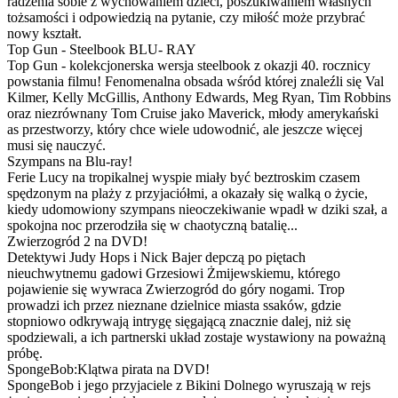
radzenia sobie z wychowaniem dzieci, poszukiwaniem własnych
tożsamości i odpowiedzią na pytanie, czy miłość może przybrać
nowy kształt.
Top Gun - Steelbook BLU- RAY
Top Gun - kolekcjonerska wersja steelbook z okazji 40. rocznicy
powstania filmu! Fenomenalna obsada wśród której znaleźli się Val
Kilmer, Kelly McGillis, Anthony Edwards, Meg Ryan, Tim Robbins
oraz niezrównany Tom Cruise jako Maverick, młody amerykański
as przestworzy, który chce wiele udowodnić, ale jeszcze więcej
musi się nauczyć.
Szympans na Blu-ray!
Ferie Lucy na tropikalnej wyspie miały być beztroskim czasem
spędzonym na plaży z przyjaciółmi, a okazały się walką o życie,
kiedy udomowiony szympans nieoczekiwanie wpadł w dziki szał, a
spokojna noc przerodziła się w chaotyczną batalię...
Zwierzogród 2 na DVD!
Detektywi Judy Hops i Nick Bajer depczą po piętach
nieuchwytnemu gadowi Grzesiowi Żmijewskiemu, którego
pojawienie się wywraca Zwierzogród do góry nogami. Trop
prowadzi ich przez nieznane dzielnice miasta ssaków, gdzie
stopniowo odkrywają intrygę sięgającą znacznie dalej, niż się
spodziewali, a ich partnerski układ zostaje wystawiony na poważną
próbę.
SpongeBob:Klątwa pirata na DVD!
SpongeBob i jego przyjaciele z Bikini Dolnego wyruszają w rejs