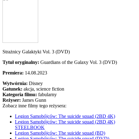
Strażnicy Galaktyki Vol. 3 (DVD)
Tytuł oryginalny:
Guardians of the Galaxy Vol. 3 (DVD)
Premiera:
14.08.2023
Wytwórnia:
Disney
Gatunek:
akcja, science fiction
Kategoria filmu:
fabularny
Reżyser:
James Gunn
Zobacz inne filmy tego reżysera:
Legion Samobójców: The suicide squad (2BD 4K)
Legion Samobójców: The suicide squad (2BD 4K)
STEELBOOK
Legion Samobójców: The suicide squad (BD)
Legion Samobójców: The suicide squad (DVD)