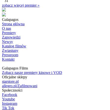
31
zobacz więcej premier »
Galapagos
Strona główna
O nas
Premiery
Zapowiedzi
Newsy
Katalog filmów
Zwiastuny
Pressroom
Kontakt
Galapagos Films
Zobacz nasze premiery kinowe i VOD
Oficjalne sklepy
starstore.pl
allegro.pl/Zafilmowani
Społeczności
Facebook
Youtube
Instagram
Tik Tok