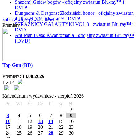
Shazam! Gniew bogów - oficjalny zwiastun Blu-ray™ i
DVD!
Dungeons & Dragons: Złodziejski honor - oficjalny zwiastun
4 Ultra HD™, Blu-ray™ i DVD!
zobacz więcej zwiastunów »
STRAŻNICY GALAKTYKI VOL 3 - zwiastun Blu-ray™ i
Premiery
DVD
Ant-Man i Osa: Kwantomania - oficjalny zwiastun Blu-ray™
i DVD!
Top Gun (BD)
Premiera:
13.08.2026
1 z 14
Kalendarium wydawnicze -
sierpień
2026
Pn
Wt
Śr
Cz
Pi
So
Ni
1
2
3
4
5
6
7
8
9
10
11
12
13
14
15
16
17
18
19
20
21
22
23
24
25
26
27
28
29
30