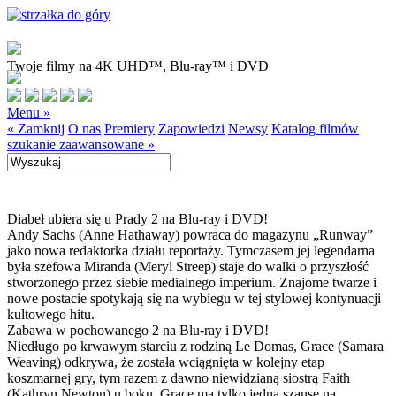
Twoje filmy na 4K UHD™, Blu-ray™ i DVD
Menu »
« Zamknij
O nas
Premiery
Zapowiedzi
Newsy
Katalog filmów
szukanie zaawansowane »
Diabeł ubiera się u Prady 2 na Blu-ray i DVD!
Andy Sachs (Anne Hathaway) powraca do magazynu „Runway”
jako nowa redaktorka działu reportaży. Tymczasem jej legendarna
była szefowa Miranda (Meryl Streep) staje do walki o przyszłość
stworzonego przez siebie medialnego imperium. Znajome twarze i
nowe postacie spotykają się na wybiegu w tej stylowej kontynuacji
kultowego hitu.
Zabawa w pochowanego 2 na Blu-ray i DVD!
Niedługo po krwawym starciu z rodziną Le Domas, Grace (Samara
Weaving) odkrywa, że została wciągnięta w kolejny etap
koszmarnej gry, tym razem z dawno niewidzianą siostrą Faith
(Kathryn Newton) u boku. Grace ma tylko jedną szansę na