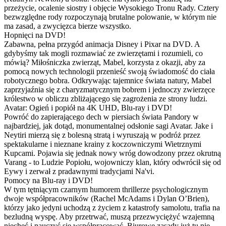
przeżycie, ocalenie siostry i objęcie Wysokiego Tronu Rady. Cztery
bezwzględne rody rozpoczynają brutalne polowanie, w którym nie
ma zasad, a zwycięzca bierze wszystko.
Hopnięci na DVD!
Zabawna, pełna przygód animacja Disney i Pixar na DVD. A
gdybyśmy tak mogli rozmawiać ze zwierzętami i rozumieli, co
mówią? Miłośniczka zwierząt, Mabel, korzysta z okazji, aby za
pomocą nowych technologii przenieść swoją świadomość do ciała
robotycznego bobra. Odkrywając tajemnice świata natury, Mabel
zaprzyjaźnia się z charyzmatycznym bobrem i jednoczy zwierzęce
królestwo w obliczu zbliżającego się zagrożenia ze strony ludzi.
Avatar: Ogień i popiół na 4K UHD, Blu-ray i DVD!
Powróć do zapierającego dech w piersiach świata Pandory w
najbardziej, jak dotąd, monumentalnej odsłonie sagi Avatar. Jake i
Neytiri mierzą się z bolesną stratą i wyruszają w podróż przez
spektakularne i nieznane krainy z koczowniczymi Wietrznymi
Kupcami. Pojawia się jednak nowy wróg dowodzony przez okrutną
Varang - to Ludzie Popiołu, wojowniczy klan, który odwrócił się od
Eywy i zerwał z pradawnymi tradycjami Na'vi.
Pomocy na Blu-ray i DVD!
W tym tętniącym czarnym humorem thrillerze psychologicznym
dwoje współpracowników (Rachel McAdams i Dylan O’Brien),
którzy jako jedyni uchodzą z życiem z katastrofy samolotu, trafia na
bezludną wyspę. Aby przetrwać, muszą przezwyciężyć wzajemną
niechęć i nauczyć się współpracować. Biurowe zasady już tu nie