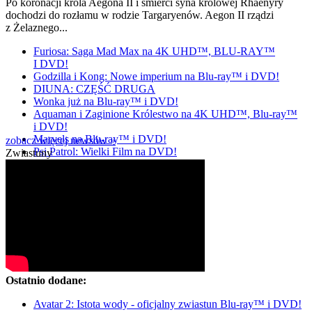
Po koronacji króla Aegona II i śmierci syna królowej Rhaenyry
dochodzi do rozłamu w rodzie Targaryenów. Aegon II rządzi
z Żelaznego...
Furiosa: Saga Mad Max na 4K UHD™, BLU-RAY™
I DVD!
Godzilla i Kong: Nowe imperium na Blu-ray™ i DVD!
DIUNA: CZĘŚĆ DRUGA
Wonka już na Blu-ray™ i DVD!
Aquaman i Zaginione Królestwo na 4K UHD™, Blu-ray™
i DVD!
Marvels na Blu-ray™ i DVD!
zobacz więcej newsów »
Psi Patrol: Wielki Film na DVD!
Zwiastuny
Ostatnio dodane:
Avatar 2: Istota wody - oficjalny zwiastun Blu-ray™ i DVD!