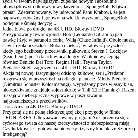
życia w swoim największym, zupełnie nowym i absolutnie
obowiązkowym filmowym wydarzeniu – „SpongeBob: Klątwa
pirata”. Zdeterminowany, by udowodnić Panu Krabowi, że jest
naprawdę odważny i gotowy na wielkie wyzwania, SpongeBob
podejmuje śmiałą decyzję...
Jedna bitwa po drugiej na 4K UHD, Blu-ray i DVD!
Zrezygnowany rewolucjonista Bob (Leonardo DiCaprio) pali
trawkę i żyje w paranoi z córką, Willą (Chase Infiniti). Oboje muszą
stawić czoła przeszłości Boba i uciekać, by ratować przyszłość,
kiedy jego bezlitosny przeciwnik, pułkownik Steven J. Lockjaw
(Sean Penn), po 16 latach wraca do gry. W filmie występują
również Benicio Del Toro, Regina Hall i Teyana Taylor.
Predator: Strefa zagrożenia na 4K UHD, Blu-ray i DVD!
Akcja tej nowej, fascynującej odsłony kultowej serii „Predator”
rozgrywa się w przyszłości na odległej planecie. Młody Predator
(Dimitrius Schuster-Koloamatangi), wypędzony przez własny klan,
nieoczekiwanie znajduje sojuszniczkę w Thii (Elle Fanning). Razem
ruszają w niebezpieczną wyprawę w poszukiwaniu
najgroźniejszego z przeciwników.
Tron: Ares na 4K UHD, Blu-ray i DVD!
Przygotuj się na pełną elektryzującej akcji przygodę w filmie
TRON: ARES. Ultrazaawansowany program Ares przenosi się z
cyfrowego świata do naszej rzeczywistości z niebezpieczną misją.
Czy ludzkość jest gotowa na pierwszy fizyczny kontakt ze Sztuczną
Inteligencją?