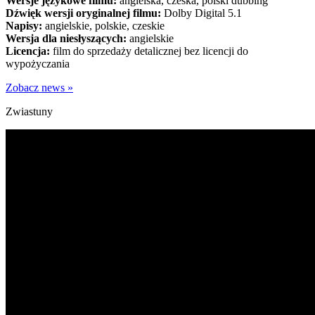
Wersje językowe filmu:
angielska, czeska, polski dubbing
Dźwięk wersji oryginalnej filmu:
Dolby Digital 5.1
Napisy:
angielskie, polskie, czeskie
Wersja dla niesłyszących:
angielskie
Licencja:
film do sprzedaży detalicznej bez licencji do
wypożyczania
Zobacz news »
Zwiastuny