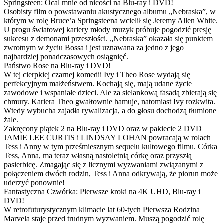
Springsteen: Ocal mnie od nicości na Blu-ray i DVD!
Osobisty film o powstawaniu akustycznego albumu „Nebraska”, w
którym w rolę Bruce’a Springsteena wcielił się Jeremy Allen White.
U progu światowej kariery młody muzyk próbuje pogodzić presję
sukcesu z demonami przeszłości. „Nebraska” okazała się punktem
zwrotnym w życiu Bossa i jest uznawana za jedno z jego
najbardziej ponadczasowych osiągnięć.
Państwo Rose na Blu-ray i DVD!
W tej cierpkiej czarnej komedii Ivy i Theo Rose wydają się
perfekcyjnym małżeństwem. Kochają się, mają udane życie
zawodowe i wspaniałe dzieci. Ale za sielankową fasadą zbierają się
chmury. Kariera Theo gwałtownie hamuje, natomiast Ivy rozkwita.
Wtedy wybucha zajadła rywalizacja, a do głosu dochodzą tłumione
żale.
Zakręcony piątek 2 na Blu-ray i DVD oraz w pakiecie 2 DVD
JAMIE LEE CURTIS i LINDSAY LOHAN powracają w rolach
Tess i Anny w tym prześmiesznym sequelu kultowego filmu. Córka
Tess, Anna, ma teraz własną nastoletnią córkę oraz przyszłą
pasierbicę. Zmagając się z licznymi wyzwaniami związanymi z
połączeniem dwóch rodzin, Tess i Anna odkrywają, że piorun może
uderzyć ponownie!
Fantastyczna Czwórka: Pierwsze kroki na 4K UHD, Blu-ray i
DVD!
W retrofuturystycznym klimacie lat 60-tych Pierwsza Rodzina
Marvela staje przed trudnym wyzwaniem. Muszą pogodzić rolę