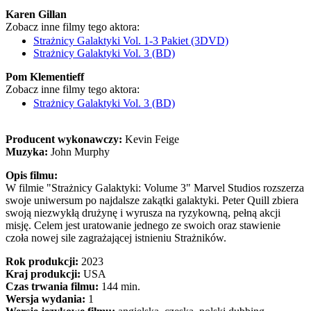
Karen Gillan
Zobacz inne filmy tego aktora:
Strażnicy Galaktyki Vol. 1-3 Pakiet (3DVD)
Strażnicy Galaktyki Vol. 3 (BD)
Pom Klementieff
Zobacz inne filmy tego aktora:
Strażnicy Galaktyki Vol. 3 (BD)
Producent wykonawczy:
Kevin Feige
Muzyka:
John Murphy
Opis filmu:
W filmie "Strażnicy Galaktyki: Volume 3" Marvel Studios rozszerza
swoje uniwersum po najdalsze zakątki galaktyki. Peter Quill zbiera
swoją niezwykłą drużynę i wyrusza na ryzykowną, pełną akcji
misję. Celem jest uratowanie jednego ze swoich oraz stawienie
czoła nowej sile zagrażającej istnieniu Strażników.
Rok produkcji:
2023
Kraj produkcji:
USA
Czas trwania filmu:
144 min.
Wersja wydania:
1