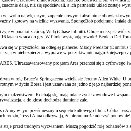
 znacznie dalej, niż się spodziewali, a ich partnerski układ zostaje w
życia w swoim największym, zupełnie nowym i absolutnie obowiązkowy
ażny i gotowy na wielkie wyzwania, SpongeBob podejmuje śmiałą dec
yje w paranoi z córką, Willą (Chase Infiniti). Oboje muszą stawić czoł
16 latach wraca do gry. W filmie występują również Benicio Del Toro,
grywa się w przyszłości na odległej planecie. Młody Predator (Dimitri
 ruszają w niebezpieczną wyprawę w poszukiwaniu najgroźniejszego z
: ARES. Ultrazaawansowany program Ares przenosi się z cyfrowego świ
rym w rolę Bruce’a Springsteena wcielił się Jeremy Allen White. U p
rotnym w życiu Bossa i jest uznawana za jedno z jego najbardziej po
jnym małżeństwem. Kochają się, mają udane życie zawodowe i wspaniałe
ywalizacja, a do głosu dochodzą tłumione żale.
 w tym prześmiesznym sequelu kultowego filmu. Córka Tess, Anna, 
h rodzin, Tess i Anna odkrywają, że piorun może uderzyć ponownie!
la staje przed trudnym wyzwaniem. Muszą pogodzić rolę bohaterów z s