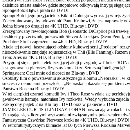
dzielnice miasta ssaków, gdzie stopniowo odkrywają intrygę sięgającą
SpongeBob:Klątwa pirata na DVD!
SpongeBob i jego przyjaciele z Bikini Dolnego wyruszają w rejs 
Zdeterminowany, by udowodnić Panu Krabowi, że jest naprawdę odw
Jedna bitwa po drugiej na 4K UHD, Blu-ray i DVD!
Zrezygnowany rewolucjonista Bob (Leonardo DiCaprio) pali trawkę i ż
bezlitosny przeciwnik, pułkownik Steven J. Lockjaw (Sean Penn), po 
Predator: Strefa zagrożenia na 4K UHD, Blu-ray i DVD!
Akcja tej nowej, fascynującej odsłony kultowej serii „Predator” roz
nieoczekiwanie znajduje sojuszniczkę w Thii (Elle Fanning). Razem
Tron: Ares na 4K UHD, Blu-ray i DVD!
Przygotuj się na pełną elektryzującej akcji przygodę w filmie TRON
jest gotowa na pierwszy fizyczny kontakt ze Sztuczną Inteligencją?
Springsteen: Ocal mnie od nicości na Blu-ray i DVD!
Osobisty film o powstawaniu akustycznego albumu „Nebraska”, w któ
sukcesu z demonami przeszłości. „Nebraska” okazała się punktem zw
Państwo Rose na Blu-ray i DVD!
W tej cierpkiej czarnej komedii Ivy i Theo Rose wydają się perfekcy
gwałtownie hamuje, natomiast Ivy rozkwita. Wtedy wybucha zajadła r
Zakręcony piątek 2 na Blu-ray i DVD oraz w pakiecie 2 DVD
JAMIE LEE CURTIS i LINDSAY LOHAN powracają w rolach Tess i Anny
Zmagając się z licznymi wyzwaniami związanymi z połączeniem dwóc
Fantastyczna Czwórka: Pierwsze kroki na 4K UHD, Blu-ray i DVD!
W retrofuturystycznym klimacie lat 60-tych Pierwsza Rodzina Marve