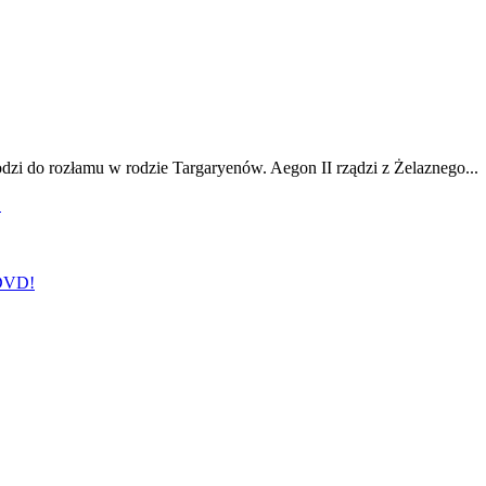
odzi do rozłamu w rodzie Targaryenów. Aegon II rządzi z Żelaznego...
!
 DVD!