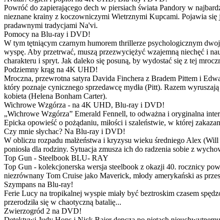
Powróć do zapierającego dech w piersiach świata Pandory w najbardzie
nieznane krainy z koczowniczymi Wietrznymi Kupcami. Pojawia się 
pradawnymi tradycjami Na'vi.
Pomocy na Blu-ray i DVD!
W tym tętniącym czarnym humorem thrillerze psychologicznym dwoje
wyspę. Aby przetrwać, muszą przezwyciężyć wzajemną niechęć i naucz
charakteru i spryt. Jak daleko się posuną, by wydostać się z tej mrocz
Podziemny krąg na 4K UHD!
Mroczna, przewrotna satyra Davida Finchera z Bradem Pittem i Ed
który poznaje cynicznego sprzedawcę mydła (Pitt). Razem wyruszają n
kobieta (Helena Bonham Carter).
Wichrowe Wzgórza - na 4K UHD, Blu-ray i DVD!
„Wichrowe Wzgórza” Emerald Fennell, to odważna i oryginalna interpr
Epicka opowieść o pożądaniu, miłości i szaleństwie, w której zakaza
Czy mnie słychac? Na Blu-ray i DVD!
W obliczu rozpadu małżeństwa i kryzysu wieku średniego Alex (Will 
poniosła dla rodziny. Sytuacja zmusza ich do radzenia sobie z wych
Top Gun - Steelbook BLU- RAY
Top Gun - kolekcjonerska wersja steelbook z okazji 40. rocznicy po
niezrównany Tom Cruise jako Maverick, młody amerykański as przestw
Szympans na Blu-ray!
Ferie Lucy na tropikalnej wyspie miały być beztroskim czasem spędz
przerodziła się w chaotyczną batalię...
Zwierzogród 2 na DVD!
Detektywi Judy Hops i Nick Bajer depczą po piętach nieuchwytnemu