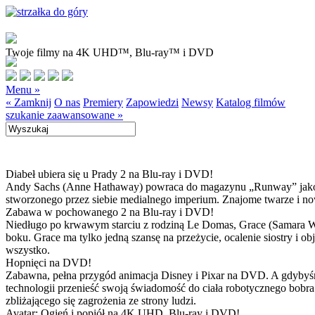
Twoje filmy na 4K UHD™, Blu-ray™ i DVD
Menu »
« Zamknij
O nas
Premiery
Zapowiedzi
Newsy
Katalog filmów
szukanie zaawansowane »
Diabeł ubiera się u Prady 2 na Blu-ray i DVD!
Andy Sachs (Anne Hathaway) powraca do magazynu „Runway” jako now
stworzonego przez siebie medialnego imperium. Znajome twarze i now
Zabawa w pochowanego 2 na Blu-ray i DVD!
Niedługo po krwawym starciu z rodziną Le Domas, Grace (Samara Wea
boku. Grace ma tylko jedną szansę na przeżycie, ocalenie siostry i
wszystko.
Hopnięci na DVD!
Zabawna, pełna przygód animacja Disney i Pixar na DVD. A gdybyśmy
technologii przenieść swoją świadomość do ciała robotycznego bobra
zbliżającego się zagrożenia ze strony ludzi.
Avatar: Ogień i popiół na 4K UHD, Blu-ray i DVD!