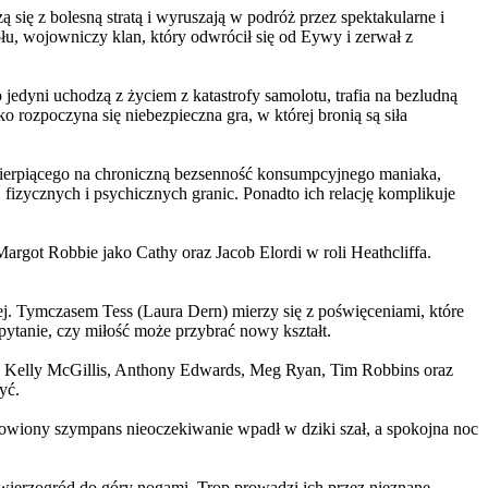
 się z bolesną stratą i wyruszają w podróż przez spektakularne i
, wojowniczy klan, który odwrócił się od Eywy i zerwał z
yni uchodzą z życiem z katastrofy samolotu, trafia na bezludną
rozpoczyna się niebezpieczna gra, w której bronią są siła
ierpiącego na chroniczną bezsenność konsumpcyjnego maniaka,
 fizycznych i psychicznych granic. Ponadto ich relację komplikuje
argot Robbie jako Cathy oraz Jacob Elordi w roli Heathcliffa.
ej. Tymczasem Tess (Laura Dern) mierzy się z poświęceniami, które
ytanie, czy miłość może przybrać nowy kształt.
er, Kelly McGillis, Anthony Edwards, Meg Ryan, Tim Robbins oraz
yć.
omowiony szympans nieoczekiwanie wpadł w dziki szał, a spokojna noc
ierzogród do góry nogami. Trop prowadzi ich przez nieznane