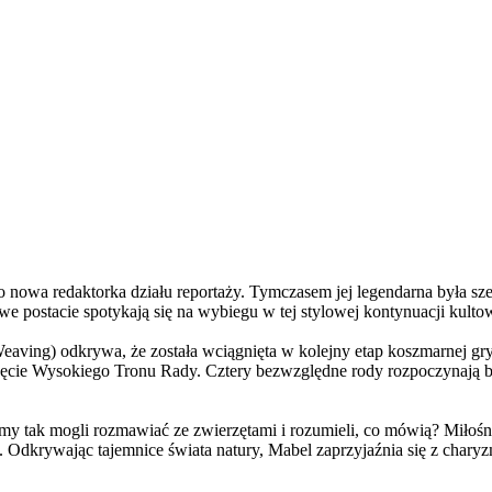
a redaktorka działu reportaży. Tymczasem jej legendarna była szefo
e postacie spotykają się na wybiegu w tej stylowej kontynuacji kulto
ving) odkrywa, że została wciągnięta w kolejny etap koszmarnej gry
 objęcie Wysokiego Tronu Rady. Cztery bezwzględne rody rozpoczynają 
 tak mogli rozmawiać ze zwierzętami i rozumieli, co mówią? Miłośni
. Odkrywając tajemnice świata natury, Mabel zaprzyjaźnia się z char