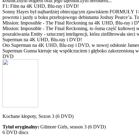
kosmicznym bogiem oraz jego tajemniczym heroldem...
F1: Film na 4K UHD, Blu-ray i DVD!
Sonny Hayes był najbardziej obiecującym zjawiskiem FORMUŁY 1® w 
powrotu i jazdy u boku przebojowego debiutanta Joshuy Pearce’a. To 
Mission: Impossible - The Final Reckoning na 4K UHD, Blu-ray i 
Mission: Impossible - The Final Reckoning, to ósma część kultowej 
poszukiwania Entity - sztucznej inteligencji, która zinfiltrowała sie
Superman na 4K UHD, Blu-ray i DVD!
Oto Superman na 4K UHD, Blu-ray i DVD, w nowej odsłonie Jamesa 
Superman Gunna kieruje się współczuciem i głęboko zakorzenioną wi
DVD
Kochane kłopoty, Sezon 3 (6 DVD)
Tytuł oryginalny:
Gilmore Girls, season 3 (6 DVD)
6 DVD discs