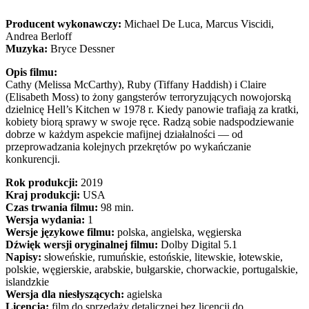
Producent wykonawczy:
Michael De Luca, Marcus Viscidi,
Andrea Berloff
Muzyka:
Bryce Dessner
Opis filmu:
Cathy (Melissa McCarthy), Ruby (Tiffany Haddish) i Claire
(Elisabeth Moss) to żony gangsterów terroryzujących nowojorską
dzielnicę Hell’s Kitchen w 1978 r. Kiedy panowie trafiają za kratki,
kobiety biorą sprawy w swoje ręce. Radzą sobie nadspodziewanie
dobrze w każdym aspekcie mafijnej działalności — od
przeprowadzania kolejnych przekrętów po wykańczanie
konkurencji.
Rok produkcji:
2019
Kraj produkcji:
USA
Czas trwania filmu:
98 min.
Wersja wydania:
1
Wersje językowe filmu:
polska, angielska, węgierska
Dźwięk wersji oryginalnej filmu:
Dolby Digital 5.1
Napisy:
słoweńskie, rumuńskie, estońskie, litewskie, łotewskie,
polskie, węgierskie, arabskie, bułgarskie, chorwackie, portugalskie,
islandzkie
Wersja dla niesłyszących:
agielska
Licencja:
film do sprzedaży detalicznej bez licencji do