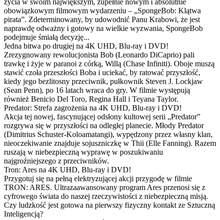
życia w swoim największym, zupełnie nowym i absolutnie
obowiązkowym filmowym wydarzeniu – „SpongeBob: Klątwa
pirata”. Zdeterminowany, by udowodnić Panu Krabowi, że jest
naprawdę odważny i gotowy na wielkie wyzwania, SpongeBob
podejmuje śmiałą decyzję...
Jedna bitwa po drugiej na 4K UHD, Blu-ray i DVD!
Zrezygnowany rewolucjonista Bob (Leonardo DiCaprio) pali
trawkę i żyje w paranoi z córką, Willą (Chase Infiniti). Oboje muszą
stawić czoła przeszłości Boba i uciekać, by ratować przyszłość,
kiedy jego bezlitosny przeciwnik, pułkownik Steven J. Lockjaw
(Sean Penn), po 16 latach wraca do gry. W filmie występują
również Benicio Del Toro, Regina Hall i Teyana Taylor.
Predator: Strefa zagrożenia na 4K UHD, Blu-ray i DVD!
Akcja tej nowej, fascynującej odsłony kultowej serii „Predator”
rozgrywa się w przyszłości na odległej planecie. Młody Predator
(Dimitrius Schuster-Koloamatangi), wypędzony przez własny klan,
nieoczekiwanie znajduje sojuszniczkę w Thii (Elle Fanning). Razem
ruszają w niebezpieczną wyprawę w poszukiwaniu
najgroźniejszego z przeciwników.
Tron: Ares na 4K UHD, Blu-ray i DVD!
Przygotuj się na pełną elektryzującej akcji przygodę w filmie
TRON: ARES. Ultrazaawansowany program Ares przenosi się z
cyfrowego świata do naszej rzeczywistości z niebezpieczną misją.
Czy ludzkość jest gotowa na pierwszy fizyczny kontakt ze Sztuczną
Inteligencją?