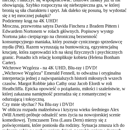
obowiązują. Szybko rozpoczyna się niebezpieczna gra, w której
bronią są siła charakteru i spryt. Jak daleko się posuną, by wydostać
się z tej mrocznej pułapki?
Podziemny krąg na 4K UHD!
Mroczna, przewrotna satyra Davida Finchera z Bradem Pittem i
Edwardem Nortonem w rolach głównych. Popisowy występ
Nortona jako cierpiącego na chroniczną bezsenność
konsumpcyjnego maniaka, który poznaje cynicznego sprzedawcę
mydła (Pitt). Razem wyruszają na buntowniczą, egzystencjalną
krucjatę, która zaprowadzi ich na skraj fizycznych i psychicznych
granic. Ponadto ich relację komplikuje kobieta (Helena Bonham
Carter).
Wichrowe Wzgórza - na 4K UHD, Blu-ray i DVD!
„Wichrowe Wzgórza” Emerald Fennell, to odważna i oryginalna
interpretacja jednej z najwspanialszych historii miłosnych wszech
czasów. Margot Robbie jako Cathy oraz Jacob Elordi w roli
Heathcliffa. Epicka opowieść o pożądaniu, miłości i szaleństwie, w
której zakazana namiętność przeradza się z romantycznej w
odurzającą i toksyczną.
Czy mnie słychac? Na Blu-ray i DVD!
W obliczu rozpadu małżeństwa i kryzysu wieku średniego Alex
(Will Arnett) próbuje odnaleźć sens życia na nowojorskiej scenie
komediowej. Tymczasem Tess (Laura Dern) mierzy się z
poświęceniami, które poniosła dla rodziny. Sytuacja zmusza ich do