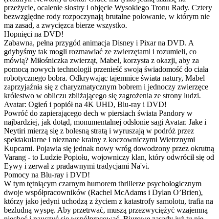
przeżycie, ocalenie siostry i objęcie Wysokiego Tronu Rady. Cztery
bezwzględne rody rozpoczynają brutalne polowanie, w którym nie
ma zasad, a zwycięzca bierze wszystko.
Hopnięci na DVD!
Zabawna, pełna przygód animacja Disney i Pixar na DVD. A
gdybyśmy tak mogli rozmawiać ze zwierzętami i rozumieli, co
mówią? Miłośniczka zwierząt, Mabel, korzysta z okazji, aby za
pomocą nowych technologii przenieść swoją świadomość do ciała
robotycznego bobra. Odkrywając tajemnice świata natury, Mabel
zaprzyjaźnia się z charyzmatycznym bobrem i jednoczy zwierzęce
królestwo w obliczu zbliżającego się zagrożenia ze strony ludzi.
Avatar: Ogień i popiół na 4K UHD, Blu-ray i DVD!
Powróć do zapierającego dech w piersiach świata Pandory w
najbardziej, jak dotąd, monumentalnej odsłonie sagi Avatar. Jake i
Neytiri mierzą się z bolesną stratą i wyruszają w podróż przez
spektakularne i nieznane krainy z koczowniczymi Wietrznymi
Kupcami. Pojawia się jednak nowy wróg dowodzony przez okrutną
Varang - to Ludzie Popiołu, wojowniczy klan, który odwrócił się od
Eywy i zerwał z pradawnymi tradycjami Na'vi.
Pomocy na Blu-ray i DVD!
W tym tętniącym czarnym humorem thrillerze psychologicznym
dwoje współpracowników (Rachel McAdams i Dylan O’Brien),
którzy jako jedyni uchodzą z życiem z katastrofy samolotu, trafia na
bezludną wyspę. Aby przetrwać, muszą przezwyciężyć wzajemną
niechęć i nauczyć się współpracować. Biurowe zasady już tu nie