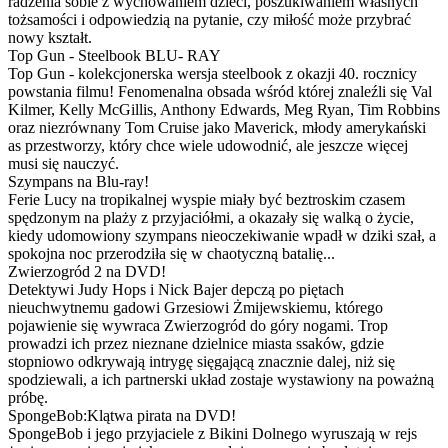
radzenia sobie z wychowaniem dzieci, poszukiwaniem własnych
tożsamości i odpowiedzią na pytanie, czy miłość może przybrać
nowy kształt.
Top Gun - Steelbook BLU- RAY
Top Gun - kolekcjonerska wersja steelbook z okazji 40. rocznicy
powstania filmu! Fenomenalna obsada wśród której znaleźli się Val
Kilmer, Kelly McGillis, Anthony Edwards, Meg Ryan, Tim Robbins
oraz niezrównany Tom Cruise jako Maverick, młody amerykański
as przestworzy, który chce wiele udowodnić, ale jeszcze więcej
musi się nauczyć.
Szympans na Blu-ray!
Ferie Lucy na tropikalnej wyspie miały być beztroskim czasem
spędzonym na plaży z przyjaciółmi, a okazały się walką o życie,
kiedy udomowiony szympans nieoczekiwanie wpadł w dziki szał, a
spokojna noc przerodziła się w chaotyczną batalię...
Zwierzogród 2 na DVD!
Detektywi Judy Hops i Nick Bajer depczą po piętach
nieuchwytnemu gadowi Grzesiowi Żmijewskiemu, którego
pojawienie się wywraca Zwierzogród do góry nogami. Trop
prowadzi ich przez nieznane dzielnice miasta ssaków, gdzie
stopniowo odkrywają intrygę sięgającą znacznie dalej, niż się
spodziewali, a ich partnerski układ zostaje wystawiony na poważną
próbę.
SpongeBob:Klątwa pirata na DVD!
SpongeBob i jego przyjaciele z Bikini Dolnego wyruszają w rejs