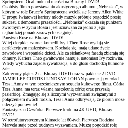
Springsteen: Ocal mnie od nicości na Blu-ray i DVD!
Osobisty film o powstawaniu akustycznego albumu „Nebraska”, w
którym w rolę Bruce’a Springsteena wcielił się Jeremy Allen White.
U progu światowej kariery młody muzyk próbuje pogodzić presję
sukcesu z demonami przeszłości. „Nebraska” okazała się punktem
zwrotnym w życiu Bossa i jest uznawana za jedno z jego
najbardziej ponadczasowych osiągnięć.
Państwo Rose na Blu-ray i DVD!
W tej cierpkiej czarnej komedii Ivy i Theo Rose wydają się
perfekcyjnym małżeństwem. Kochają się, mają udane życie
zawodowe i wspaniałe dzieci. Ale za sielankową fasadą zbierają się
chmury. Kariera Theo gwałtownie hamuje, natomiast Ivy rozkwita.
Wtedy wybucha zajadła rywalizacja, a do głosu dochodzą tłumione
żale.
Zakręcony piątek 2 na Blu-ray i DVD oraz w pakiecie 2 DVD
JAMIE LEE CURTIS i LINDSAY LOHAN powracają w rolach
Tess i Anny w tym prześmiesznym sequelu kultowego filmu. Córka
Tess, Anna, ma teraz własną nastoletnią córkę oraz przyszłą
pasierbicę. Zmagając się z licznymi wyzwaniami związanymi z
połączeniem dwóch rodzin, Tess i Anna odkrywają, że piorun może
uderzyć ponownie!
Fantastyczna Czwórka: Pierwsze kroki na 4K UHD, Blu-ray i
DVD!
W retrofuturystycznym klimacie lat 60-tych Pierwsza Rodzina
Marvela staje przed trudnym wyzwaniem. Muszą pogodzić rolę