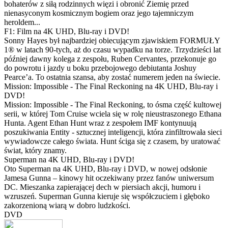
bohaterów z siłą rodzinnych więzi i obronić Ziemię przed
nienasyconym kosmicznym bogiem oraz jego tajemniczym
heroldem...
F1: Film na 4K UHD, Blu-ray i DVD!
Sonny Hayes był najbardziej obiecującym zjawiskiem FORMUŁY
1® w latach 90-tych, aż do czasu wypadku na torze. Trzydzieści lat
później dawny kolega z zespołu, Ruben Cervantes, przekonuje go
do powrotu i jazdy u boku przebojowego debiutanta Joshuy
Pearce’a. To ostatnia szansa, aby zostać numerem jeden na świecie.
Mission: Impossible - The Final Reckoning na 4K UHD, Blu-ray i
DVD!
Mission: Impossible - The Final Reckoning, to ósma część kultowej
serii, w której Tom Cruise wciela się w rolę nieustraszonego Ethana
Hunta. Agent Ethan Hunt wraz z zespołem IMF kontynuują
poszukiwania Entity - sztucznej inteligencji, która zinfiltrowała sieci
wywiadowcze całego świata. Hunt ściga się z czasem, by uratować
świat, który znamy.
Superman na 4K UHD, Blu-ray i DVD!
Oto Superman na 4K UHD, Blu-ray i DVD, w nowej odsłonie
Jamesa Gunna – kinowy hit oczekiwany przez fanów uniwersum
DC. Mieszanka zapierającej dech w piersiach akcji, humoru i
wzruszeń. Superman Gunna kieruje się współczuciem i głęboko
zakorzenioną wiarą w dobro ludzkości.
DVD