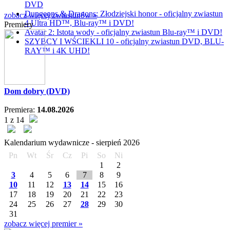
DVD
Dungeons & Dragons: Złodziejski honor - oficjalny zwiastun
zobacz więcej zwiastunów »
4 Ultra HD™, Blu-ray™ i DVD!
Premiery
Avatar 2: Istota wody - oficjalny zwiastun Blu-ray™ i DVD!
SZYBCY I WŚCIEKLI 10 - oficjalny zwiastun DVD, BLU-
RAY™ i 4K UHD!
Dom dobry (DVD)
Premiera:
14.08.2026
1 z 14
Kalendarium wydawnicze -
sierpień
2026
Pn
Wt
Śr
Cz
Pi
So
Ni
1
2
3
4
5
6
7
8
9
10
11
12
13
14
15
16
17
18
19
20
21
22
23
24
25
26
27
28
29
30
31
zobacz więcej premier »