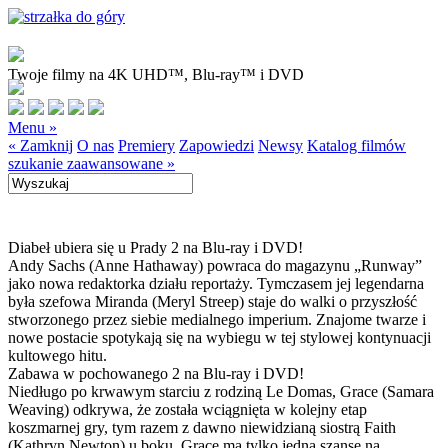
Twoje filmy na 4K UHD™, Blu-ray™ i DVD
Menu »
« Zamknij
O nas
Premiery
Zapowiedzi
Newsy
Katalog filmów
szukanie zaawansowane »
Diabeł ubiera się u Prady 2 na Blu-ray i DVD!
Andy Sachs (Anne Hathaway) powraca do magazynu „Runway”
jako nowa redaktorka działu reportaży. Tymczasem jej legendarna
była szefowa Miranda (Meryl Streep) staje do walki o przyszłość
stworzonego przez siebie medialnego imperium. Znajome twarze i
nowe postacie spotykają się na wybiegu w tej stylowej kontynuacji
kultowego hitu.
Zabawa w pochowanego 2 na Blu-ray i DVD!
Niedługo po krwawym starciu z rodziną Le Domas, Grace (Samara
Weaving) odkrywa, że została wciągnięta w kolejny etap
koszmarnej gry, tym razem z dawno niewidzianą siostrą Faith
(Kathryn Newton) u boku. Grace ma tylko jedną szansę na