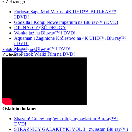
z Żelaznego...
Furiosa: Saga Mad Max na 4K UHD™, BLU-RAY™
I DVD!
Godzilla i Kong: Nowe imperium na Blu-ray™ i DVD!
DIUNA: CZĘŚĆ DRUGA
Wonka już na Blu-ray™ i DVD!
Aquaman i Zaginione Królestwo na 4K UHD™, Blu-ray™
i DVD!
Marvels na Blu-ray™ i DVD!
zobacz więcej newsów »
Psi Patrol: Wielki Film na DVD!
Zwiastuny
Ostatnio dodane:
Shazam! Gniew bogów - oficjalny zwiastun Blu-ray™ i
DVD!
STRAŻNICY GALAKTYKI VOL 3 - zwiastun Blu-ray™ i