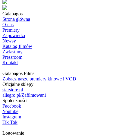
Galapagos
Strona główna
O nas
Premiery
Zapowiedzi
Newsy
Katalog filmów
Zwiastuny
Pressroom
Kontakt
Galapagos Films
Zobacz nasze premiery kinowe i VOD
Oficjalne sklepy
starstore.pl
allegro.pl/Zafilmowani
Społeczności
Facebook
Youtube
Instagram
Tik Tok
Logowanie