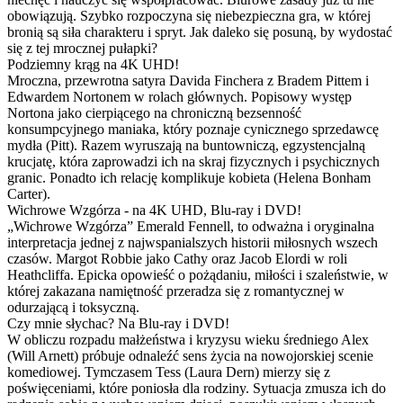
obowiązują. Szybko rozpoczyna się niebezpieczna gra, w której
bronią są siła charakteru i spryt. Jak daleko się posuną, by wydostać
się z tej mrocznej pułapki?
Podziemny krąg na 4K UHD!
Mroczna, przewrotna satyra Davida Finchera z Bradem Pittem i
Edwardem Nortonem w rolach głównych. Popisowy występ
Nortona jako cierpiącego na chroniczną bezsenność
konsumpcyjnego maniaka, który poznaje cynicznego sprzedawcę
mydła (Pitt). Razem wyruszają na buntowniczą, egzystencjalną
krucjatę, która zaprowadzi ich na skraj fizycznych i psychicznych
granic. Ponadto ich relację komplikuje kobieta (Helena Bonham
Carter).
Wichrowe Wzgórza - na 4K UHD, Blu-ray i DVD!
„Wichrowe Wzgórza” Emerald Fennell, to odważna i oryginalna
interpretacja jednej z najwspanialszych historii miłosnych wszech
czasów. Margot Robbie jako Cathy oraz Jacob Elordi w roli
Heathcliffa. Epicka opowieść o pożądaniu, miłości i szaleństwie, w
której zakazana namiętność przeradza się z romantycznej w
odurzającą i toksyczną.
Czy mnie słychac? Na Blu-ray i DVD!
W obliczu rozpadu małżeństwa i kryzysu wieku średniego Alex
(Will Arnett) próbuje odnaleźć sens życia na nowojorskiej scenie
komediowej. Tymczasem Tess (Laura Dern) mierzy się z
poświęceniami, które poniosła dla rodziny. Sytuacja zmusza ich do