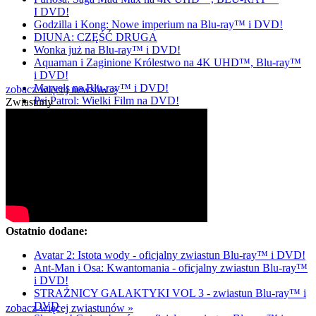
I DVD!
Godzilla i Kong: Nowe imperium na Blu-ray™ i DVD!
DIUNA: CZĘŚĆ DRUGA
Wonka już na Blu-ray™ i DVD!
Aquaman i Zaginione Królestwo na 4K UHD™, Blu-ray™
i DVD!
Marvels na Blu-ray™ i DVD!
zobacz więcej newsów »
Psi Patrol: Wielki Film na DVD!
Zwiastuny
Ostatnio dodane:
Avatar 2: Istota wody - oficjalny zwiastun Blu-ray™ i DVD!
Ant-Man i Osa: Kwantomania - oficjalny zwiastun Blu-ray™
i DVD!
STRAŻNICY GALAKTYKI VOL 3 - zwiastun Blu-ray™ i
DVD
zobacz więcej zwiastunów »