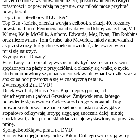
radzenia sobie z wychowaniem dzieci, poszukiwaniem własnych
tożsamości i odpowiedzią na pytanie, czy miłość może przybrać
nowy kształt.
Top Gun - Steelbook BLU- RAY
Top Gun - kolekcjonerska wersja steelbook z okazji 40. rocznicy
powstania filmu! Fenomenalna obsada wśród której znaleźli się Val
Kilmer, Kelly McGillis, Anthony Edwards, Meg Ryan, Tim Robbins
oraz niezrównany Tom Cruise jako Maverick, młody amerykański
as przestworzy, który chce wiele udowodnić, ale jeszcze więcej
musi się nauczyć.
Szympans na Blu-ray!
Ferie Lucy na tropikalnej wyspie miały być beztroskim czasem
spędzonym na plaży z przyjaciółmi, a okazały się walką o życie,
kiedy udomowiony szympans nieoczekiwanie wpadł w dziki szał, a
spokojna noc przerodziła się w chaotyczną batalię...
Zwierzogród 2 na DVD!
Detektywi Judy Hops i Nick Bajer depczą po piętach
nieuchwytnemu gadowi Grzesiowi Żmijewskiemu, którego
pojawienie się wywraca Zwierzogród do góry nogami. Trop
prowadzi ich przez nieznane dzielnice miasta ssaków, gdzie
stopniowo odkrywają intrygę sięgającą znacznie dalej, niż się
spodziewali, a ich partnerski układ zostaje wystawiony na poważną
próbę.
SpongeBob:Klątwa pirata na DVD!
SpongeBob i jego przyjaciele z Bikini Dolnego wyruszają w rejs