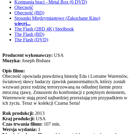
Kompania braci - Metal Box (6 DVD)
Obecność
Obecność (BD)
Stosunki Międzymiastowe (Zakochane Kino)
więcej...
The Flash (2BD 4K) Steelbook
The Flash (BD)
The Flash (DVD)
Producent wykonawczy:
USA
Muzyka:
Joseph Bishara
Opis filmu:
Obecność opowiada prawdziwą historię Eda i Lorraine Warrenów,
światowej sławy badaczy zjawisk paranormalnych, którzy zostali
wezwani przez rodzinę terroryzowaną na odludnej farmie przez
mroczną zjawę. Zmuszeni do konfrontacji z potężnym demonem,
Warrenowie stają przed najbardziej przerażającym przypadkiem w
ich życiu. Teraz w kolekcji Czarna Seria!
Rok produkcji:
2013
Kraj produkcji:
USA
Czas trwania filmu:
107 min.
Wersja wydania:
1