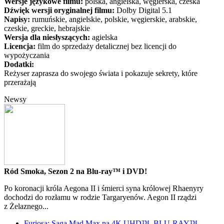
Wersje językowe filmu:
polska, angielska, węgierska, czeska
Dźwięk wersji oryginalnej filmu:
Dolby Digital 5.1
Napisy:
rumuńskie, angielskie, polskie, węgierskie, arabskie,
czeskie, greckie, hebrajskie
Wersja dla niesłyszących:
agielska
Licencja:
film do sprzedaży detalicznej bez licencji do
wypożyczania
Dodatki:
Reżyser zaprasza do swojego świata i pokazuje sekrety, które
przerażają
Newsy
Ród Smoka, Sezon 2 na Blu-ray™ i DVD!
Po koronacji króla Aegona II i śmierci syna królowej Rhaenyry
dochodzi do rozłamu w rodzie Targaryenów. Aegon II rządzi
z Żelaznego...
Furiosa: Saga Mad Max na 4K UHD™, BLU-RAY™