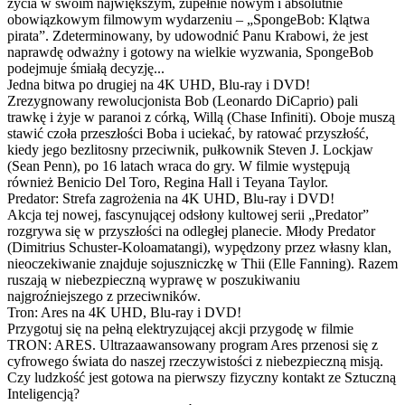
życia w swoim największym, zupełnie nowym i absolutnie
obowiązkowym filmowym wydarzeniu – „SpongeBob: Klątwa
pirata”. Zdeterminowany, by udowodnić Panu Krabowi, że jest
naprawdę odważny i gotowy na wielkie wyzwania, SpongeBob
podejmuje śmiałą decyzję...
Jedna bitwa po drugiej na 4K UHD, Blu-ray i DVD!
Zrezygnowany rewolucjonista Bob (Leonardo DiCaprio) pali
trawkę i żyje w paranoi z córką, Willą (Chase Infiniti). Oboje muszą
stawić czoła przeszłości Boba i uciekać, by ratować przyszłość,
kiedy jego bezlitosny przeciwnik, pułkownik Steven J. Lockjaw
(Sean Penn), po 16 latach wraca do gry. W filmie występują
również Benicio Del Toro, Regina Hall i Teyana Taylor.
Predator: Strefa zagrożenia na 4K UHD, Blu-ray i DVD!
Akcja tej nowej, fascynującej odsłony kultowej serii „Predator”
rozgrywa się w przyszłości na odległej planecie. Młody Predator
(Dimitrius Schuster-Koloamatangi), wypędzony przez własny klan,
nieoczekiwanie znajduje sojuszniczkę w Thii (Elle Fanning). Razem
ruszają w niebezpieczną wyprawę w poszukiwaniu
najgroźniejszego z przeciwników.
Tron: Ares na 4K UHD, Blu-ray i DVD!
Przygotuj się na pełną elektryzującej akcji przygodę w filmie
TRON: ARES. Ultrazaawansowany program Ares przenosi się z
cyfrowego świata do naszej rzeczywistości z niebezpieczną misją.
Czy ludzkość jest gotowa na pierwszy fizyczny kontakt ze Sztuczną
Inteligencją?