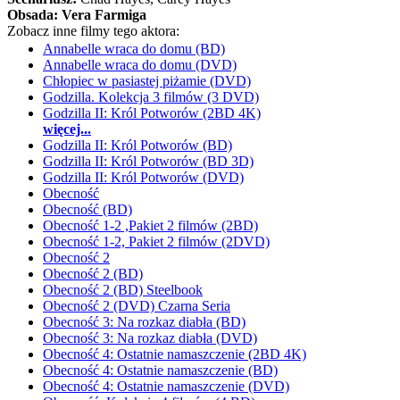
Obsada:
Vera Farmiga
Zobacz inne filmy tego aktora:
Annabelle wraca do domu (BD)
Annabelle wraca do domu (DVD)
Chłopiec w pasiastej piżamie (DVD)
Godzilla. Kolekcja 3 filmów (3 DVD)
Godzilla II: Król Potworów (2BD 4K)
więcej...
Godzilla II: Król Potworów (BD)
Godzilla II: Król Potworów (BD 3D)
Godzilla II: Król Potworów (DVD)
Obecność
Obecność (BD)
Obecność 1-2 ,Pakiet 2 filmów (2BD)
Obecność 1-2, Pakiet 2 filmów (2DVD)
Obecność 2
Obecność 2 (BD)
Obecność 2 (BD) Steelbook
Obecność 2 (DVD) Czarna Seria
Obecność 3: Na rozkaz diabła (BD)
Obecność 3: Na rozkaz diabła (DVD)
Obecność 4: Ostatnie namaszczenie (2BD 4K)
Obecność 4: Ostatnie namaszczenie (BD)
Obecność 4: Ostatnie namaszczenie (DVD)