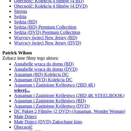
Obecność: Kolekcja 4 filmów (4 BD)
Obecność: Kolekcja 4 filmów (4 DVD)
Sierota
Sędzia
Sędzia (BD)
Sędzia (BD) Premium Collectiion
Sędzia (DVD) Premium Collectiion
Wszyscy święci New Jersey (BD)
Wszyscy święci New Jersey (DVD)
Patrick Wilson
Zobacz inne filmy tego aktora:
Annabelle wraca do domu (BD)
Annabelle wraca do domu (DVD)
Aquaman (BD) Kolekcja DC
Aquaman (DVD) Kolekcja DC
Aquaman i Zaginione Królestwo (2BD 4K)
więcej...
Aquaman i Zaginione Królestwo (2BD 4K STEELBOOK)
Aquaman i Zaginione Królestwo (BD)
Aquaman i Zaginione Królestwo (DVD)
DC Pakiet 2 Filmów (2 DVD) (Aquaman, Wonder Woman)
Małe Dzieci
Małe Dzieci (DVD) Zakochane kino
Obecność