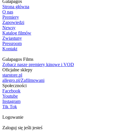
Galapagos
Strona główna
O nas
Premiery
Zapowiedzi
Newsy
Katalog filmów
Zwiastuny
Pressroom
Kontakt
Galapagos Films
Zobacz nasze premiery kinowe i VOD
Oficjalne sklepy
starstore.pl
allegro.pl/Zafilmowani
Społeczności
Facebook
Youtube
Instagram
Tik Tok
Logowanie
Zaloguj się jeśli jesteś