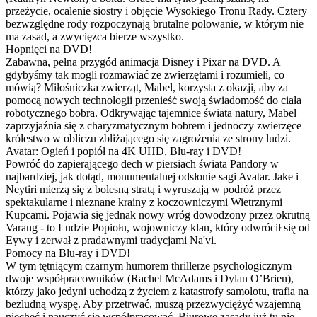
przeżycie, ocalenie siostry i objęcie Wysokiego Tronu Rady. Cztery
bezwzględne rody rozpoczynają brutalne polowanie, w którym nie
ma zasad, a zwycięzca bierze wszystko.
Hopnięci na DVD!
Zabawna, pełna przygód animacja Disney i Pixar na DVD. A
gdybyśmy tak mogli rozmawiać ze zwierzętami i rozumieli, co
mówią? Miłośniczka zwierząt, Mabel, korzysta z okazji, aby za
pomocą nowych technologii przenieść swoją świadomość do ciała
robotycznego bobra. Odkrywając tajemnice świata natury, Mabel
zaprzyjaźnia się z charyzmatycznym bobrem i jednoczy zwierzęce
królestwo w obliczu zbliżającego się zagrożenia ze strony ludzi.
Avatar: Ogień i popiół na 4K UHD, Blu-ray i DVD!
Powróć do zapierającego dech w piersiach świata Pandory w
najbardziej, jak dotąd, monumentalnej odsłonie sagi Avatar. Jake i
Neytiri mierzą się z bolesną stratą i wyruszają w podróż przez
spektakularne i nieznane krainy z koczowniczymi Wietrznymi
Kupcami. Pojawia się jednak nowy wróg dowodzony przez okrutną
Varang - to Ludzie Popiołu, wojowniczy klan, który odwrócił się od
Eywy i zerwał z pradawnymi tradycjami Na'vi.
Pomocy na Blu-ray i DVD!
W tym tętniącym czarnym humorem thrillerze psychologicznym
dwoje współpracowników (Rachel McAdams i Dylan O’Brien),
którzy jako jedyni uchodzą z życiem z katastrofy samolotu, trafia na
bezludną wyspę. Aby przetrwać, muszą przezwyciężyć wzajemną
niechęć i nauczyć się współpracować. Biurowe zasady już tu nie