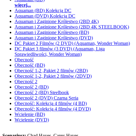
więcej...
Aquaman (BD) Kolekcja DC
Aquaman (DVD) Kolekcja DC
Aquaman i Zaginione Królestwo (2BD 4K)
Aquaman i Zaginione Królestwo (2BD 4K STEELBOOK)
Aquaman i Zaginione Królestwo (BD)
Aquaman i Zaginione Królestwo (DVD)
DC Pakiet 2 Filmów (2 DVD) (Aquaman, Wonder Woman)
DC Pakiet 3 filmów (3 DVD) (Aquaman, Liga
Sprawiedliwości, Wonder Woman)
Obecność
Obecność (BD)
Obecność 1-2 ,Pakiet 2 filmów (2BD)
Obecność 1-2, Pakiet 2 filmów (2DVD)
Obecność 2
Obecność 2 (BD)
Obecność 2 (BD) Steelbook
Obecność 2 (DVD) Czarna Seria
Obecność: Kolekcja 4 filmów (4 BD)
Obecność: Kolekcja 4 filmów (4 DVD)
Wcielenie (BD)
Wcielenie (DVD)
Scenariusz:
Chad Hayes
, Carey Hayes