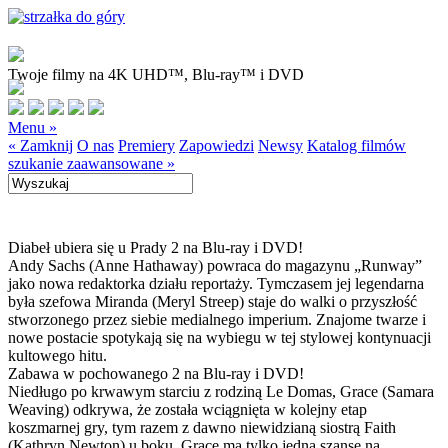
Twoje filmy na 4K UHD™, Blu-ray™ i DVD
Menu »
« Zamknij
O nas
Premiery
Zapowiedzi
Newsy
Katalog filmów
szukanie zaawansowane »
Diabeł ubiera się u Prady 2 na Blu-ray i DVD!
Andy Sachs (Anne Hathaway) powraca do magazynu „Runway”
jako nowa redaktorka działu reportaży. Tymczasem jej legendarna
była szefowa Miranda (Meryl Streep) staje do walki o przyszłość
stworzonego przez siebie medialnego imperium. Znajome twarze i
nowe postacie spotykają się na wybiegu w tej stylowej kontynuacji
kultowego hitu.
Zabawa w pochowanego 2 na Blu-ray i DVD!
Niedługo po krwawym starciu z rodziną Le Domas, Grace (Samara
Weaving) odkrywa, że została wciągnięta w kolejny etap
koszmarnej gry, tym razem z dawno niewidzianą siostrą Faith
(Kathryn Newton) u boku. Grace ma tylko jedną szansę na