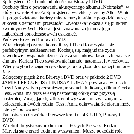
Springsteen: Ocal mnie od nicości na Blu-ray i DVD!
Osobisty film o powstawaniu akustycznego albumu „Nebraska”, w
którym w rolę Bruce’a Springsteena wcielił się Jeremy Allen White.
U progu światowej kariery młody muzyk próbuje pogodzić presję
sukcesu z demonami przeszłości. „Nebraska” okazała się punktem
zwrotnym w życiu Bossa i jest uznawana za jedno z jego
najbardziej ponadczasowych osiągnięć.
Państwo Rose na Blu-ray i DVD!
W tej cierpkiej czarnej komedii Ivy i Theo Rose wydają się
perfekcyjnym małżeństwem. Kochają się, mają udane życie
zawodowe i wspaniałe dzieci. Ale za sielankową fasadą zbierają się
chmury. Kariera Theo gwałtownie hamuje, natomiast Ivy rozkwita.
Wtedy wybucha zajadła rywalizacja, a do głosu dochodzą tłumione
żale.
Zakręcony piątek 2 na Blu-ray i DVD oraz w pakiecie 2 DVD
JAMIE LEE CURTIS i LINDSAY LOHAN powracają w rolach
Tess i Anny w tym prześmiesznym sequelu kultowego filmu. Córka
Tess, Anna, ma teraz własną nastoletnią córkę oraz przyszłą
pasierbicę. Zmagając się z licznymi wyzwaniami związanymi z
połączeniem dwóch rodzin, Tess i Anna odkrywają, że piorun może
uderzyć ponownie!
Fantastyczna Czwórka: Pierwsze kroki na 4K UHD, Blu-ray i
DVD!
W retrofuturystycznym klimacie lat 60-tych Pierwsza Rodzina
Marvela staje przed trudnym wyzwaniem. Muszą pogodzić rolę