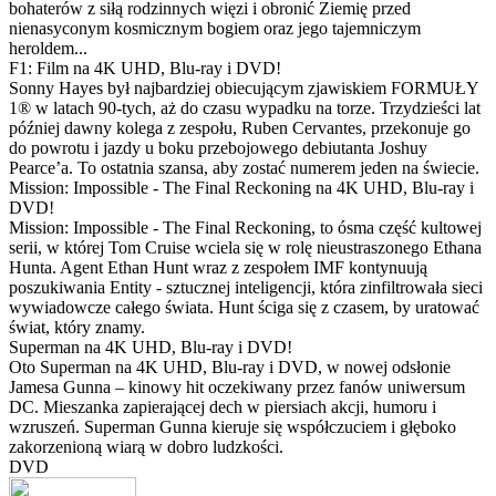
bohaterów z siłą rodzinnych więzi i obronić Ziemię przed
nienasyconym kosmicznym bogiem oraz jego tajemniczym
heroldem...
F1: Film na 4K UHD, Blu-ray i DVD!
Sonny Hayes był najbardziej obiecującym zjawiskiem FORMUŁY
1® w latach 90-tych, aż do czasu wypadku na torze. Trzydzieści lat
później dawny kolega z zespołu, Ruben Cervantes, przekonuje go
do powrotu i jazdy u boku przebojowego debiutanta Joshuy
Pearce’a. To ostatnia szansa, aby zostać numerem jeden na świecie.
Mission: Impossible - The Final Reckoning na 4K UHD, Blu-ray i
DVD!
Mission: Impossible - The Final Reckoning, to ósma część kultowej
serii, w której Tom Cruise wciela się w rolę nieustraszonego Ethana
Hunta. Agent Ethan Hunt wraz z zespołem IMF kontynuują
poszukiwania Entity - sztucznej inteligencji, która zinfiltrowała sieci
wywiadowcze całego świata. Hunt ściga się z czasem, by uratować
świat, który znamy.
Superman na 4K UHD, Blu-ray i DVD!
Oto Superman na 4K UHD, Blu-ray i DVD, w nowej odsłonie
Jamesa Gunna – kinowy hit oczekiwany przez fanów uniwersum
DC. Mieszanka zapierającej dech w piersiach akcji, humoru i
wzruszeń. Superman Gunna kieruje się współczuciem i głęboko
zakorzenioną wiarą w dobro ludzkości.
DVD