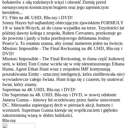
bohaterów z siłą rodzinnych więzi i obronić Ziemię przed
nienasyconym kosmicznym bogiem oraz jego tajemniczym
heroldem...
F1: Film na 4K UHD, Blu-ray i DVD!
Sonny Hayes był najbardziej obiecującym zjawiskiem FORMUŁY
1® w latach 90-tych, aż do czasu wypadku na torze. Trzydzieści lat
później dawny kolega z zespołu, Ruben Cervantes, przekonuje go
do powrotu i jazdy u boku przebojowego debiutanta Joshuy
Pearce’a. To ostatnia szansa, aby zostać numerem jeden na świecie.
Mission: Impossible - The Final Reckoning na 4K UHD, Blu-ray i
DVD!
Mission: Impossible - The Final Reckoning, to ósma część kultowej
serii, w której Tom Cruise wciela się w rolę nieustraszonego Ethana
Hunta. Agent Ethan Hunt wraz z zespołem IMF kontynuują
poszukiwania Entity - sztucznej inteligencji, która zinfiltrowała sieci
wywiadowcze całego świata. Hunt ściga się z czasem, by uratować
świat, który znamy.
Superman na 4K UHD, Blu-ray i DVD!
Oto Superman na 4K UHD, Blu-ray i DVD, w nowej odsłonie
Jamesa Gunna – kinowy hit oczekiwany przez fanów uniwersum
DC. Mieszanka zapierającej dech w piersiach akcji, humoru i
wzruszeń. Superman Gunna kieruje się współczuciem i głęboko
zakorzenioną wiarą w dobro ludzkości.
Blu-ray