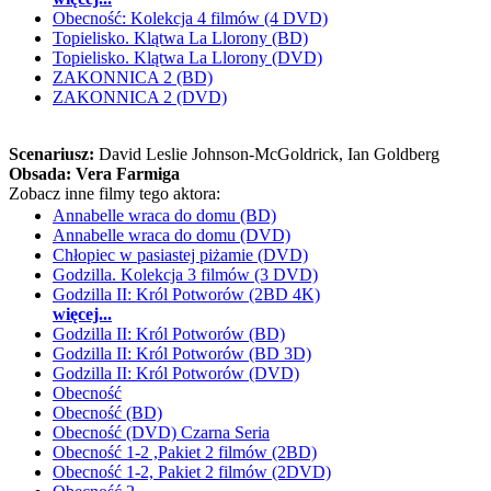
Obecność: Kolekcja 4 filmów (4 DVD)
Topielisko. Klątwa La Llorony (BD)
Topielisko. Klątwa La Llorony (DVD)
ZAKONNICA 2 (BD)
ZAKONNICA 2 (DVD)
Scenariusz:
David Leslie Johnson-McGoldrick
, Ian Goldberg
Obsada:
Vera Farmiga
Zobacz inne filmy tego aktora:
Annabelle wraca do domu (BD)
Annabelle wraca do domu (DVD)
Chłopiec w pasiastej piżamie (DVD)
Godzilla. Kolekcja 3 filmów (3 DVD)
Godzilla II: Król Potworów (2BD 4K)
więcej...
Godzilla II: Król Potworów (BD)
Godzilla II: Król Potworów (BD 3D)
Godzilla II: Król Potworów (DVD)
Obecność
Obecność (BD)
Obecność (DVD) Czarna Seria
Obecność 1-2 ,Pakiet 2 filmów (2BD)
Obecność 1-2, Pakiet 2 filmów (2DVD)