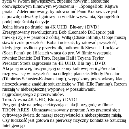
życia w swoim największym, zupełnie nowym i absolutnie
obowiązkowym filmowym wydarzeniu – „SpongeBob: Klątwa
pirata”. Zdeterminowany, by udowodnić Panu Krabowi, że jest
naprawdę odważny i gotowy na wielkie wyzwania, SpongeBob
podejmuje śmiałą decyzję...
Jedna bitwa po drugiej na 4K UHD, Blu-ray i DVD!
Zrezygnowany rewolucjonista Bob (Leonardo DiCaprio) pali
trawkę i żyje w paranoi z córką, Willą (Chase Infiniti). Oboje muszą
stawić czoła przeszłości Boba i uciekać, by ratować przyszłość,
kiedy jego bezlitosny przeciwnik, pułkownik Steven J. Lockjaw
(Sean Penn), po 16 latach wraca do gry. W filmie występują
również Benicio Del Toro, Regina Hall i Teyana Taylor.
Predator: Strefa zagrożenia na 4K UHD, Blu-ray i DVD!
Akcja tej nowej, fascynującej odsłony kultowej serii „Predator”
rozgrywa się w przyszłości na odległej planecie. Młody Predator
(Dimitrius Schuster-Koloamatangi), wypędzony przez własny klan,
nieoczekiwanie znajduje sojuszniczkę w Thii (Elle Fanning). Razem
ruszają w niebezpieczną wyprawę w poszukiwaniu
najgroźniejszego z przeciwników.
Tron: Ares na 4K UHD, Blu-ray i DVD!
Przygotuj się na pełną elektryzującej akcji przygodę w filmie
TRON: ARES. Ultrazaawansowany program Ares przenosi się z
cyfrowego świata do naszej rzeczywistości z niebezpieczną misją.
Czy ludzkość jest gotowa na pierwszy fizyczny kontakt ze Sztuczną
Inteligencją?