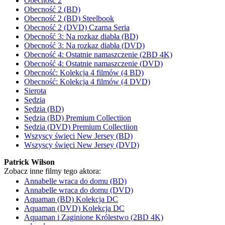
Obecność 2
Obecność 2 (BD)
Obecność 2 (BD) Steelbook
Obecność 2 (DVD) Czarna Seria
Obecność 3: Na rozkaz diabła (BD)
Obecność 3: Na rozkaz diabła (DVD)
Obecność 4: Ostatnie namaszczenie (2BD 4K)
Obecność 4: Ostatnie namaszczenie (DVD)
Obecność: Kolekcja 4 filmów (4 BD)
Obecność: Kolekcja 4 filmów (4 DVD)
Sierota
Sędzia
Sędzia (BD)
Sędzia (BD) Premium Collectiion
Sędzia (DVD) Premium Collectiion
Wszyscy święci New Jersey (BD)
Wszyscy święci New Jersey (DVD)
Patrick Wilson
Zobacz inne filmy tego aktora:
Annabelle wraca do domu (BD)
Annabelle wraca do domu (DVD)
Aquaman (BD) Kolekcja DC
Aquaman (DVD) Kolekcja DC
Aquaman i Zaginione Królestwo (2BD 4K)