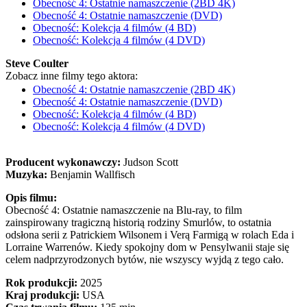
Obecność 4: Ostatnie namaszczenie (2BD 4K)
Obecność 4: Ostatnie namaszczenie (DVD)
Obecność: Kolekcja 4 filmów (4 BD)
Obecność: Kolekcja 4 filmów (4 DVD)
Steve Coulter
Zobacz inne filmy tego aktora:
Obecność 4: Ostatnie namaszczenie (2BD 4K)
Obecność 4: Ostatnie namaszczenie (DVD)
Obecność: Kolekcja 4 filmów (4 BD)
Obecność: Kolekcja 4 filmów (4 DVD)
Producent wykonawczy:
Judson Scott
Muzyka:
Benjamin Wallfisch
Opis filmu:
Obecność 4: Ostatnie namaszczenie na Blu-ray, to film
zainspirowany tragiczną historią rodziny Smurlów, to ostatnia
odsłona serii z Patrickiem Wilsonem i Verą Farmigą w rolach Eda i
Lorraine Warrenów. Kiedy spokojny dom w Pensylwanii staje się
celem nadprzyrodzonych bytów, nie wszyscy wyjdą z tego cało.
Rok produkcji:
2025
Kraj produkcji:
USA