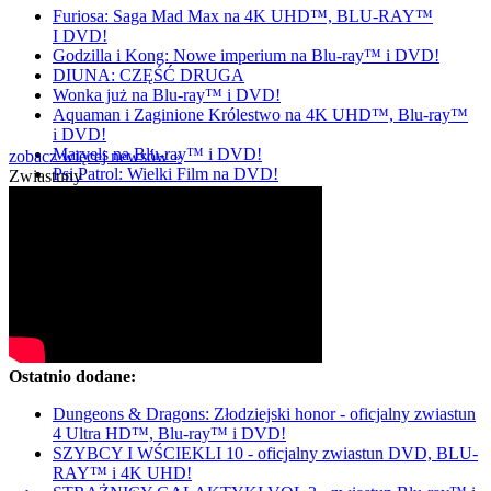
Furiosa: Saga Mad Max na 4K UHD™, BLU-RAY™
I DVD!
Godzilla i Kong: Nowe imperium na Blu-ray™ i DVD!
DIUNA: CZĘŚĆ DRUGA
Wonka już na Blu-ray™ i DVD!
Aquaman i Zaginione Królestwo na 4K UHD™, Blu-ray™
i DVD!
Marvels na Blu-ray™ i DVD!
zobacz więcej newsów »
Psi Patrol: Wielki Film na DVD!
Zwiastuny
Ostatnio dodane:
Dungeons & Dragons: Złodziejski honor - oficjalny zwiastun
4 Ultra HD™, Blu-ray™ i DVD!
SZYBCY I WŚCIEKLI 10 - oficjalny zwiastun DVD, BLU-
RAY™ i 4K UHD!