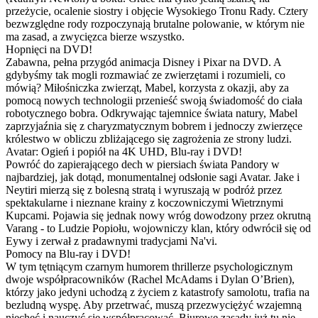
przeżycie, ocalenie siostry i objęcie Wysokiego Tronu Rady. Cztery
bezwzględne rody rozpoczynają brutalne polowanie, w którym nie
ma zasad, a zwycięzca bierze wszystko.
Hopnięci na DVD!
Zabawna, pełna przygód animacja Disney i Pixar na DVD. A
gdybyśmy tak mogli rozmawiać ze zwierzętami i rozumieli, co
mówią? Miłośniczka zwierząt, Mabel, korzysta z okazji, aby za
pomocą nowych technologii przenieść swoją świadomość do ciała
robotycznego bobra. Odkrywając tajemnice świata natury, Mabel
zaprzyjaźnia się z charyzmatycznym bobrem i jednoczy zwierzęce
królestwo w obliczu zbliżającego się zagrożenia ze strony ludzi.
Avatar: Ogień i popiół na 4K UHD, Blu-ray i DVD!
Powróć do zapierającego dech w piersiach świata Pandory w
najbardziej, jak dotąd, monumentalnej odsłonie sagi Avatar. Jake i
Neytiri mierzą się z bolesną stratą i wyruszają w podróż przez
spektakularne i nieznane krainy z koczowniczymi Wietrznymi
Kupcami. Pojawia się jednak nowy wróg dowodzony przez okrutną
Varang - to Ludzie Popiołu, wojowniczy klan, który odwrócił się od
Eywy i zerwał z pradawnymi tradycjami Na'vi.
Pomocy na Blu-ray i DVD!
W tym tętniącym czarnym humorem thrillerze psychologicznym
dwoje współpracowników (Rachel McAdams i Dylan O’Brien),
którzy jako jedyni uchodzą z życiem z katastrofy samolotu, trafia na
bezludną wyspę. Aby przetrwać, muszą przezwyciężyć wzajemną
niechęć i nauczyć się współpracować. Biurowe zasady już tu nie