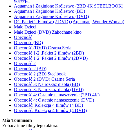
więcej...
Aquaman i Zaginione Królestwo (2BD 4K STEELBOOK)
Aquaman i Zaginione Królestwo (BD)
Aquaman i Zaginione Królestwo (DVD)
DC Pakiet 2 Filmów (2 DVD) (Aquaman, Wonder Woman)
Małe Dzieci
Małe Dzieci (DVD) Zakochane kino
Obecność
Obecność (BD)
Obecność (DVD) Czarna Seria
Obecność 1-2 ,Pakiet 2 filmów (2BD)
Obecność 1-2, Pakiet 2 filmów (2DVD)
Obecność 2
Obecność 2 (BD)
Obecność 2 (BD) Steelbook
Obecność 2 (DVD) Czarna Seria
Obecność 3: Na rozkaz diabła (BD)
Obecność 3: Na rozkaz diabła (DVD)
Obecność 4: Ostatnie namaszczenie (2BD 4K)
Obecność 4: Ostatnie namaszczenie (DVD)
Obecność: Kolekcja 4 filmów (4 BD)
Obecność: Kolekcja 4 filmów (4 DVD)
Mia Tomlinson
Zobacz inne filmy tego aktora: