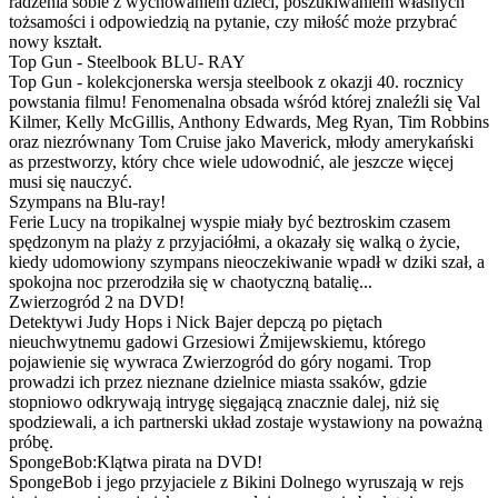
radzenia sobie z wychowaniem dzieci, poszukiwaniem własnych
tożsamości i odpowiedzią na pytanie, czy miłość może przybrać
nowy kształt.
Top Gun - Steelbook BLU- RAY
Top Gun - kolekcjonerska wersja steelbook z okazji 40. rocznicy
powstania filmu! Fenomenalna obsada wśród której znaleźli się Val
Kilmer, Kelly McGillis, Anthony Edwards, Meg Ryan, Tim Robbins
oraz niezrównany Tom Cruise jako Maverick, młody amerykański
as przestworzy, który chce wiele udowodnić, ale jeszcze więcej
musi się nauczyć.
Szympans na Blu-ray!
Ferie Lucy na tropikalnej wyspie miały być beztroskim czasem
spędzonym na plaży z przyjaciółmi, a okazały się walką o życie,
kiedy udomowiony szympans nieoczekiwanie wpadł w dziki szał, a
spokojna noc przerodziła się w chaotyczną batalię...
Zwierzogród 2 na DVD!
Detektywi Judy Hops i Nick Bajer depczą po piętach
nieuchwytnemu gadowi Grzesiowi Żmijewskiemu, którego
pojawienie się wywraca Zwierzogród do góry nogami. Trop
prowadzi ich przez nieznane dzielnice miasta ssaków, gdzie
stopniowo odkrywają intrygę sięgającą znacznie dalej, niż się
spodziewali, a ich partnerski układ zostaje wystawiony na poważną
próbę.
SpongeBob:Klątwa pirata na DVD!
SpongeBob i jego przyjaciele z Bikini Dolnego wyruszają w rejs