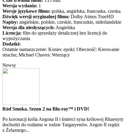
Czas trwania filmu:
135 min.
Wersja wydania:
1
Wersje językowe filmu:
polska, angielska, francuska, czeska
Dźwięk wersji oryginalnej filmu:
Dolby Atmos TrueHD
Napisy:
angielskie, polskie, czeskie, francuskie, niderlandzkie
Wersja dla niesłyszących:
Angielska
Licencja:
film do sprzedaży detalicznej bez licencji do
wypożyczania
Dodatki:
Ostatnie namaszczenie: Koniec epoki; Obecność: Kreowanie
strachu; Michael Chaves: Wierzący
Newsy
Ród Smoka, Sezon 2 na Blu-ray™ i DVD!
Po koronacji króla Aegona II i śmierci syna królowej Rhaenyry
dochodzi do rozłamu w rodzie Targaryenów. Aegon II rządzi
z Żelaznego...