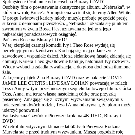
Springsteen: Ocal mnie od nicości na Blu-ray i DVD!
Osobisty film o powstawaniu akustycznego albumu „Nebraska”, w
którym w rolę Bruce’a Springsteena wcielił się Jeremy Allen White.
U progu światowej kariery młody muzyk próbuje pogodzić presję
sukcesu z demonami przeszłości. „Nebraska” okazała się punktem
zwrotnym w życiu Bossa i jest uznawana za jedno z jego
najbardziej ponadczasowych osiągnięć.
Państwo Rose na Blu-ray i DVD!
W tej cierpkiej czarnej komedii Ivy i Theo Rose wydają się
perfekcyjnym małżeństwem. Kochają się, mają udane życie
zawodowe i wspaniałe dzieci. Ale za sielankową fasadą zbierają się
chmury. Kariera Theo gwałtownie hamuje, natomiast Ivy rozkwita.
Wtedy wybucha zajadła rywalizacja, a do głosu dochodzą tłumione
żale.
Zakręcony piątek 2 na Blu-ray i DVD oraz w pakiecie 2 DVD
JAMIE LEE CURTIS i LINDSAY LOHAN powracają w rolach
Tess i Anny w tym prześmiesznym sequelu kultowego filmu. Córka
Tess, Anna, ma teraz własną nastoletnią córkę oraz przyszłą
pasierbicę. Zmagając się z licznymi wyzwaniami związanymi z
połączeniem dwóch rodzin, Tess i Anna odkrywają, że piorun może
uderzyć ponownie!
Fantastyczna Czwórka: Pierwsze kroki na 4K UHD, Blu-ray i
DVD!
W retrofuturystycznym klimacie lat 60-tych Pierwsza Rodzina
Marvela staje przed trudnym wyzwaniem. Muszą pogodzić rolę