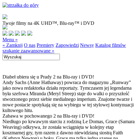
Twoje filmy na 4K UHD™, Blu-ray™ i DVD
Menu »
« Zamknij
O nas
Premiery
Zapowiedzi
Newsy
Katalog filmów
szukanie zaawansowane »
Diabeł ubiera się u Prady 2 na Blu-ray i DVD!
Andy Sachs (Anne Hathaway) powraca do magazynu „Runway”
jako nowa redaktorka działu reportaży. Tymczasem jej legendarna
była szefowa Miranda (Meryl Streep) staje do walki o przyszłość
stworzonego przez siebie medialnego imperium. Znajome twarze i
nowe postacie spotykają się na wybiegu w tej stylowej kontynuacji
kultowego hitu.
Zabawa w pochowanego 2 na Blu-ray i DVD!
Niedługo po krwawym starciu z rodziną Le Domas, Grace (Samara
Weaving) odkrywa, że została wciągnięta w kolejny etap
koszmarnej gry, tym razem z dawno niewidzianą siostrą Faith
(Kathryn Newton) u boku. Grace ma tylko jedną szansę na