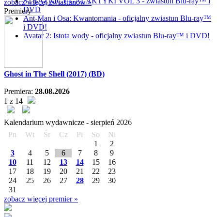
STRAŻNICY GALAKTYKI VOL 3 - zwiastun Blu-ray™ i
zobacz więcej zwiastunów »
DVD
Premiery
Ant-Man i Osa: Kwantomania - oficjalny zwiastun Blu-ray™
i DVD!
Avatar 2: Istota wody - oficjalny zwiastun Blu-ray™ i DVD!
Ghost in The Shell (2017) (BD)
Premiera:
28.08.2026
1 z 14
Kalendarium wydawnicze -
sierpień
2026
Pn
Wt
Śr
Cz
Pi
So
Ni
1
2
3
4
5
6
7
8
9
10
11
12
13
14
15
16
17
18
19
20
21
22
23
24
25
26
27
28
29
30
31
zobacz więcej premier »