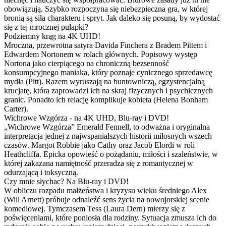
obowiązują. Szybko rozpoczyna się niebezpieczna gra, w której
bronią są siła charakteru i spryt. Jak daleko się posuną, by wydostać
się z tej mrocznej pułapki?
Podziemny krąg na 4K UHD!
Mroczna, przewrotna satyra Davida Finchera z Bradem Pittem i
Edwardem Nortonem w rolach głównych. Popisowy występ
Nortona jako cierpiącego na chroniczną bezsenność
konsumpcyjnego maniaka, który poznaje cynicznego sprzedawcę
mydła (Pitt). Razem wyruszają na buntowniczą, egzystencjalną
krucjatę, która zaprowadzi ich na skraj fizycznych i psychicznych
granic. Ponadto ich relację komplikuje kobieta (Helena Bonham
Carter).
Wichrowe Wzgórza - na 4K UHD, Blu-ray i DVD!
„Wichrowe Wzgórza” Emerald Fennell, to odważna i oryginalna
interpretacja jednej z najwspanialszych historii miłosnych wszech
czasów. Margot Robbie jako Cathy oraz Jacob Elordi w roli
Heathcliffa. Epicka opowieść o pożądaniu, miłości i szaleństwie, w
której zakazana namiętność przeradza się z romantycznej w
odurzającą i toksyczną.
Czy mnie słychac? Na Blu-ray i DVD!
W obliczu rozpadu małżeństwa i kryzysu wieku średniego Alex
(Will Arnett) próbuje odnaleźć sens życia na nowojorskiej scenie
komediowej. Tymczasem Tess (Laura Dern) mierzy się z
poświęceniami, które poniosła dla rodziny. Sytuacja zmusza ich do