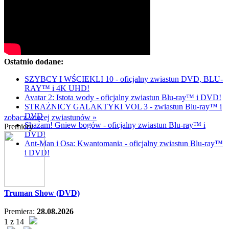
Ostatnio dodane:
SZYBCY I WŚCIEKLI 10 - oficjalny zwiastun DVD, BLU-
RAY™ i 4K UHD!
Avatar 2: Istota wody - oficjalny zwiastun Blu-ray™ i DVD!
STRAŻNICY GALAKTYKI VOL 3 - zwiastun Blu-ray™ i
DVD
zobacz więcej zwiastunów »
Shazam! Gniew bogów - oficjalny zwiastun Blu-ray™ i
Premiery
DVD!
Ant-Man i Osa: Kwantomania - oficjalny zwiastun Blu-ray™
i DVD!
Truman Show (DVD)
Premiera:
28.08.2026
1 z 14