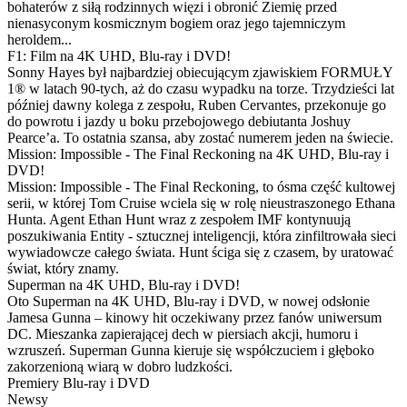
bohaterów z siłą rodzinnych więzi i obronić Ziemię przed
nienasyconym kosmicznym bogiem oraz jego tajemniczym
heroldem...
F1: Film na 4K UHD, Blu-ray i DVD!
Sonny Hayes był najbardziej obiecującym zjawiskiem FORMUŁY
1® w latach 90-tych, aż do czasu wypadku na torze. Trzydzieści lat
później dawny kolega z zespołu, Ruben Cervantes, przekonuje go
do powrotu i jazdy u boku przebojowego debiutanta Joshuy
Pearce’a. To ostatnia szansa, aby zostać numerem jeden na świecie.
Mission: Impossible - The Final Reckoning na 4K UHD, Blu-ray i
DVD!
Mission: Impossible - The Final Reckoning, to ósma część kultowej
serii, w której Tom Cruise wciela się w rolę nieustraszonego Ethana
Hunta. Agent Ethan Hunt wraz z zespołem IMF kontynuują
poszukiwania Entity - sztucznej inteligencji, która zinfiltrowała sieci
wywiadowcze całego świata. Hunt ściga się z czasem, by uratować
świat, który znamy.
Superman na 4K UHD, Blu-ray i DVD!
Oto Superman na 4K UHD, Blu-ray i DVD, w nowej odsłonie
Jamesa Gunna – kinowy hit oczekiwany przez fanów uniwersum
DC. Mieszanka zapierającej dech w piersiach akcji, humoru i
wzruszeń. Superman Gunna kieruje się współczuciem i głęboko
zakorzenioną wiarą w dobro ludzkości.
Premiery Blu-ray i DVD
Newsy