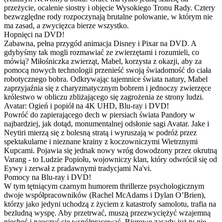
przeżycie, ocalenie siostry i objęcie Wysokiego Tronu Rady. Cztery
bezwzględne rody rozpoczynają brutalne polowanie, w którym nie
ma zasad, a zwycięzca bierze wszystko.
Hopnięci na DVD!
Zabawna, pełna przygód animacja Disney i Pixar na DVD. A
gdybyśmy tak mogli rozmawiać ze zwierzętami i rozumieli, co
mówią? Miłośniczka zwierząt, Mabel, korzysta z okazji, aby za
pomocą nowych technologii przenieść swoją świadomość do ciała
robotycznego bobra. Odkrywając tajemnice świata natury, Mabel
zaprzyjaźnia się z charyzmatycznym bobrem i jednoczy zwierzęce
królestwo w obliczu zbliżającego się zagrożenia ze strony ludzi.
Avatar: Ogień i popiół na 4K UHD, Blu-ray i DVD!
Powróć do zapierającego dech w piersiach świata Pandory w
najbardziej, jak dotąd, monumentalnej odsłonie sagi Avatar. Jake i
Neytiri mierzą się z bolesną stratą i wyruszają w podróż przez
spektakularne i nieznane krainy z koczowniczymi Wietrznymi
Kupcami. Pojawia się jednak nowy wróg dowodzony przez okrutną
Varang - to Ludzie Popiołu, wojowniczy klan, który odwrócił się od
Eywy i zerwał z pradawnymi tradycjami Na'vi.
Pomocy na Blu-ray i DVD!
W tym tętniącym czarnym humorem thrillerze psychologicznym
dwoje współpracowników (Rachel McAdams i Dylan O’Brien),
którzy jako jedyni uchodzą z życiem z katastrofy samolotu, trafia na
bezludną wyspę. Aby przetrwać, muszą przezwyciężyć wzajemną
niechęć i nauczyć się współpracować. Biurowe zasady już tu nie