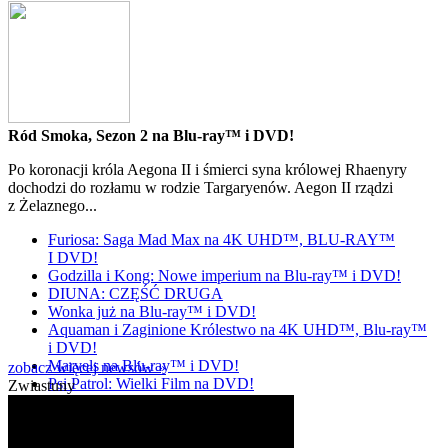
Ród Smoka, Sezon 2 na Blu-ray™ i DVD!
Po koronacji króla Aegona II i śmierci syna królowej Rhaenyry
dochodzi do rozłamu w rodzie Targaryenów. Aegon II rządzi
z Żelaznego...
Furiosa: Saga Mad Max na 4K UHD™, BLU-RAY™
I DVD!
Godzilla i Kong: Nowe imperium na Blu-ray™ i DVD!
DIUNA: CZĘŚĆ DRUGA
Wonka już na Blu-ray™ i DVD!
Aquaman i Zaginione Królestwo na 4K UHD™, Blu-ray™
i DVD!
Marvels na Blu-ray™ i DVD!
zobacz więcej newsów »
Psi Patrol: Wielki Film na DVD!
Zwiastuny