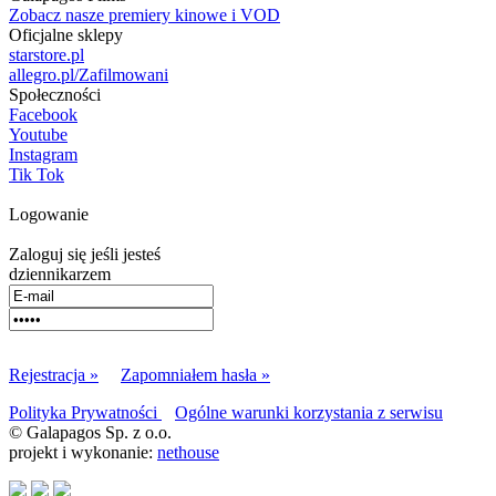
Zobacz nasze premiery kinowe i VOD
Oficjalne sklepy
starstore.pl
allegro.pl/Zafilmowani
Społeczności
Facebook
Youtube
Instagram
Tik Tok
Logowanie
Zaloguj się jeśli jesteś
dziennikarzem
Rejestracja »
Zapomniałem hasła »
Polityka Prywatności
Ogólne warunki korzystania z serwisu
© Galapagos Sp. z o.o.
projekt i wykonanie:
nethouse