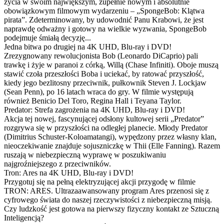
życia w swoim największym, zupełnie nowym i absolutnie
obowiązkowym filmowym wydarzeniu – „SpongeBob: Klątwa
pirata”. Zdeterminowany, by udowodnić Panu Krabowi, że jest
naprawdę odważny i gotowy na wielkie wyzwania, SpongeBob
podejmuje śmiałą decyzję...
Jedna bitwa po drugiej na 4K UHD, Blu-ray i DVD!
Zrezygnowany rewolucjonista Bob (Leonardo DiCaprio) pali
trawkę i żyje w paranoi z córką, Willą (Chase Infiniti). Oboje muszą
stawić czoła przeszłości Boba i uciekać, by ratować przyszłość,
kiedy jego bezlitosny przeciwnik, pułkownik Steven J. Lockjaw
(Sean Penn), po 16 latach wraca do gry. W filmie występują
również Benicio Del Toro, Regina Hall i Teyana Taylor.
Predator: Strefa zagrożenia na 4K UHD, Blu-ray i DVD!
Akcja tej nowej, fascynującej odsłony kultowej serii „Predator”
rozgrywa się w przyszłości na odległej planecie. Młody Predator
(Dimitrius Schuster-Koloamatangi), wypędzony przez własny klan,
nieoczekiwanie znajduje sojuszniczkę w Thii (Elle Fanning). Razem
ruszają w niebezpieczną wyprawę w poszukiwaniu
najgroźniejszego z przeciwników.
Tron: Ares na 4K UHD, Blu-ray i DVD!
Przygotuj się na pełną elektryzującej akcji przygodę w filmie
TRON: ARES. Ultrazaawansowany program Ares przenosi się z
cyfrowego świata do naszej rzeczywistości z niebezpieczną misją.
Czy ludzkość jest gotowa na pierwszy fizyczny kontakt ze Sztuczną
Inteligencją?