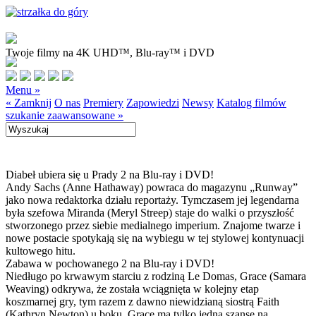
Twoje filmy na 4K UHD™, Blu-ray™ i DVD
Menu »
« Zamknij
O nas
Premiery
Zapowiedzi
Newsy
Katalog filmów
szukanie zaawansowane »
Diabeł ubiera się u Prady 2 na Blu-ray i DVD!
Andy Sachs (Anne Hathaway) powraca do magazynu „Runway”
jako nowa redaktorka działu reportaży. Tymczasem jej legendarna
była szefowa Miranda (Meryl Streep) staje do walki o przyszłość
stworzonego przez siebie medialnego imperium. Znajome twarze i
nowe postacie spotykają się na wybiegu w tej stylowej kontynuacji
kultowego hitu.
Zabawa w pochowanego 2 na Blu-ray i DVD!
Niedługo po krwawym starciu z rodziną Le Domas, Grace (Samara
Weaving) odkrywa, że została wciągnięta w kolejny etap
koszmarnej gry, tym razem z dawno niewidzianą siostrą Faith
(Kathryn Newton) u boku. Grace ma tylko jedną szansę na