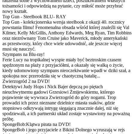
radzenia sobie z wychowaniem dzieci, poszukiwaniem własnych
tożsamości i odpowiedzią na pytanie, czy miłość może przybrać
nowy kształt.
Top Gun - Steelbook BLU- RAY
Top Gun - kolekcjonerska wersja steelbook z okazji 40. rocznicy
powstania filmu! Fenomenalna obsada wśród której znaleźli się Val
Kilmer, Kelly McGillis, Anthony Edwards, Meg Ryan, Tim Robbins
oraz niezrównany Tom Cruise jako Maverick, młody amerykański
as przestworzy, który chce wiele udowodnić, ale jeszcze więcej
musi się nauczyć.
Szympans na Blu-ray!
Ferie Lucy na tropikalnej wyspie miały być beztroskim czasem
spędzonym na plaży z przyjaciółmi, a okazały się walką o życie,
kiedy udomowiony szympans nieoczekiwanie wpadł w dziki szał, a
spokojna noc przerodziła się w chaotyczną batalię...
Zwierzogród 2 na DVD!
Detektywi Judy Hops i Nick Bajer depczą po piętach
nieuchwytnemu gadowi Grzesiowi Żmijewskiemu, którego
pojawienie się wywraca Zwierzogród do góry nogami. Trop
prowadzi ich przez nieznane dzielnice miasta ssaków, gdzie
stopniowo odkrywają intrygę sięgającą znacznie dalej, niż się
spodziewali, a ich partnerski układ zostaje wystawiony na poważną
próbę.
SpongeBob:Klątwa pirata na DVD!
SpongeBob i jego przyjaciele z Bikini Dolnego wyruszają w rejs