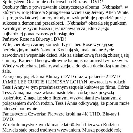
Springsteen: Ocal mnie od nicości na Blu-ray i DVD!
Osobisty film o powstawaniu akustycznego albumu „Nebraska”, w
którym w rolę Bruce’a Springsteena wcielił się Jeremy Allen White.
U progu światowej kariery młody muzyk próbuje pogodzić presję
sukcesu z demonami przeszłości. „Nebraska” okazała się punktem
zwrotnym w życiu Bossa i jest uznawana za jedno z jego
najbardziej ponadczasowych osiągnięć.
Państwo Rose na Blu-ray i DVD!
W tej cierpkiej czarnej komedii Ivy i Theo Rose wydają się
perfekcyjnym małżeństwem. Kochają się, mają udane życie
zawodowe i wspaniałe dzieci. Ale za sielankową fasadą zbierają się
chmury. Kariera Theo gwałtownie hamuje, natomiast Ivy rozkwita.
Wtedy wybucha zajadła rywalizacja, a do głosu dochodzą tłumione
żale.
Zakręcony piątek 2 na Blu-ray i DVD oraz w pakiecie 2 DVD
JAMIE LEE CURTIS i LINDSAY LOHAN powracają w rolach
Tess i Anny w tym prześmiesznym sequelu kultowego filmu. Córka
Tess, Anna, ma teraz własną nastoletnią córkę oraz przyszłą
pasierbicę. Zmagając się z licznymi wyzwaniami związanymi z
połączeniem dwóch rodzin, Tess i Anna odkrywają, że piorun może
uderzyć ponownie!
Fantastyczna Czwórka: Pierwsze kroki na 4K UHD, Blu-ray i
DVD!
W retrofuturystycznym klimacie lat 60-tych Pierwsza Rodzina
Marvela staje przed trudnym wyzwaniem. Muszą pogodzić rolę