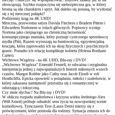
obowiązują. Szybko rozpoczyna się niebezpieczna gra, w której
bronią są siła charakteru i spryt. Jak daleko się posuną, by wydostać
się z tej mrocznej pułapki?
Podziemny krąg na 4K UHD!
Mroczna, przewrotna satyra Davida Finchera z Bradem Pittem i
Edwardem Nortonem w rolach głównych. Popisowy występ
Nortona jako cierpiącego na chroniczną bezsenność
konsumpcyjnego maniaka, który poznaje cynicznego sprzedawcę
mydła (Pitt). Razem wyruszają na buntowniczą, egzystencjalną
krucjatę, która zaprowadzi ich na skraj fizycznych i psychicznych
granic. Ponadto ich relację komplikuje kobieta (Helena Bonham
Carter).
Wichrowe Wzgórza - na 4K UHD, Blu-ray i DVD!
„Wichrowe Wzgórza” Emerald Fennell, to odważna i oryginalna
interpretacja jednej z najwspanialszych historii miłosnych wszech
czasów. Margot Robbie jako Cathy oraz Jacob Elordi w roli
Heathcliffa. Epicka opowieść o pożądaniu, miłości i szaleństwie, w
której zakazana namiętność przeradza się z romantycznej w
odurzającą i toksyczną.
Czy mnie słychac? Na Blu-ray i DVD!
W obliczu rozpadu małżeństwa i kryzysu wieku średniego Alex
(Will Arnett) próbuje odnaleźć sens życia na nowojorskiej scenie
komediowej. Tymczasem Tess (Laura Dern) mierzy się z
poświęceniami, które poniosła dla rodziny. Sytuacja zmusza ich do