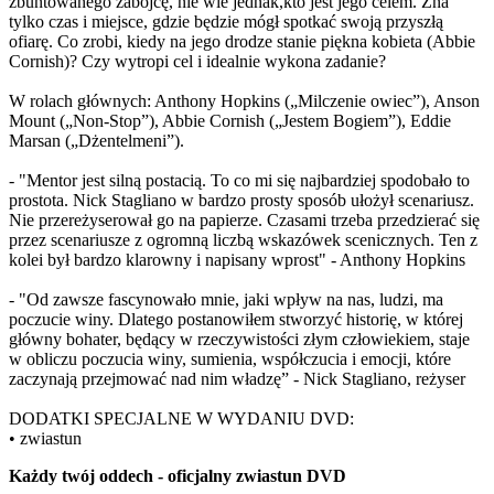
zbuntowanego zabójcę, nie wie jednak,kto jest jego celem. Zna
tylko czas i miejsce, gdzie będzie mógł spotkać swoją przyszłą
ofiarę. Co zrobi, kiedy na jego drodze stanie piękna kobieta (Abbie
Cornish)? Czy wytropi cel i idealnie wykona zadanie?
W rolach głównych: Anthony Hopkins („Milczenie owiec”), Anson
Mount („Non-Stop”), Abbie Cornish („Jestem Bogiem”), Eddie
Marsan („Dżentelmeni”).
- "Mentor jest silną postacią. To co mi się najbardziej spodobało to
prostota. Nick Stagliano w bardzo prosty sposób ułożył scenariusz.
Nie przereżyserował go na papierze. Czasami trzeba przedzierać się
przez scenariusze z ogromną liczbą wskazówek scenicznych. Ten z
kolei był bardzo klarowny i napisany wprost" - Anthony Hopkins
- "Od zawsze fascynowało mnie, jaki wpływ na nas, ludzi, ma
poczucie winy. Dlatego postanowiłem stworzyć historię, w której
główny bohater, będący w rzeczywistości złym człowiekiem, staje
w obliczu poczucia winy, sumienia, współczucia i emocji, które
zaczynają przejmować nad nim władzę” - Nick Stagliano, reżyser
DODATKI SPECJALNE W WYDANIU DVD:
• zwiastun
Każdy twój oddech - oficjalny zwiastun DVD