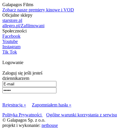
Galapagos Films
Zobacz nasze premiery kinowe i VOD
Oficjalne sklepy
starstore.pl
allegro.pl/Zafilmowani
Społeczności
Facebook
Youtube
Instagram
Tik Tok
Logowanie
Zaloguj się jeśli jesteś
dziennikarzem
Rejestracja »
Zapomniałem hasła »
Polityka Prywatności
Ogólne warunki korzystania z serwisu
© Galapagos Sp. z o.o.
projekt i wykonanie:
nethouse