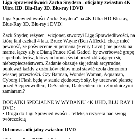
Liga Sprawiedliwości Zacka Snydera - oficjalny zwiastun 4K
Ultra HD, Blu-Ray 3D, Blu-ray i DVD
Liga Sprawiedliwości Zacka Snydera" na 4K Ultra HD Blu-ray,
Blue-Ray 3D, Blu-ray i DVD!
Zack Snyder, reżyser - wizjoner, stworzył Ligę Sprawiedliwości, na
którą fani czekali 4 lata. Bruce Wayne (Ben Affleck), chcąc mieć
pewność, że poświęcenie Supermana (Henry Cavill) nie poszło na
marne, łączy siły z Dianą Prince (Gal Gadot), by zwerbować grupę
superbohaterów, którzy ochronią świat przed zbliżającym się
niebezpieczeństwem. Zadanie okazuje się jednak arcytrudne,
ponieważ każdy z członków ekipy musi stawić czoła demonom
własnej przeszłości. Czy Batman, Wonder Woman, Aquaman,
Cyborg i Flash będą w stanie zjednoczyć siły, by uratować planetę
przed Steppenwolfem, DeSaadem, Darkseidem i ich zbrodniczymi
zamiarami?
DODATKI SPECJALNE W WYDANIU 4K UHD, BLU-RAY I
DVD:
• Droga do Ligi Sprawiedliwości - refleksja reżysera nad swoją
twórczością
Od nowa - oficjalny zwiastun DVD