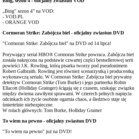
Bing, sezon 4 - oficjalny zwiastun VOD
„Bing" sezon 4” na VOD:
- VOD.PL
- ORANGE VOD
Cormoran Strike: Zabójcza biel - oficjalny zwiastun DVD
"Cormoran Strike: Zabójcza biel" na DVD od 14 lipca!
Porywający serial HBO® Cormoran Strike powraca. Zabójcza biel
została nakręcona na podstawie czwartej części bestsellerowej serii
powieści J.K. Rowling, którą pisarka tworzy pod pseudonimem
Robert Galbraith. Rowling jest również scenarzystką i producentką
wykonawczą serialu. W Cormoran Strike: Zabójcza biel prywatny
detektyw Cormoran Strike (Tom Burke) i jego partnerka Robin
Ellacott (Holliday Grainger) ścigają się z czasem, szukając związku
między dwiema zawiłymi sprawami. W czterech pełnych napięcia
odcinkach ich życie osobiste ogarnia chaos, a śledztwo staje się
śmiertelnie niebezpieczne.
W rolach głównych: Tom Burke, Holliday Grainer
To wiem na pewno - oficjalny zwiastun DVD
"To wiem na pewno" już na DVD!