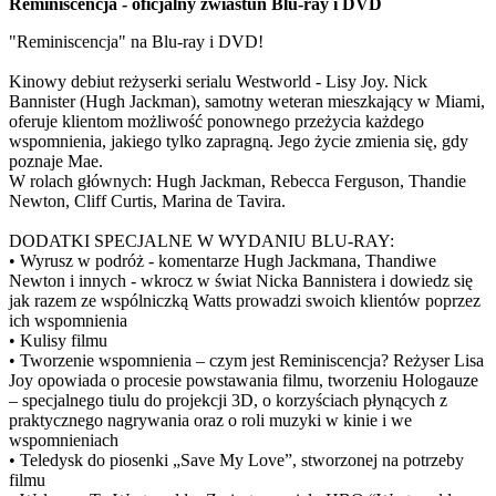
Reminiscencja - oficjalny zwiastun Blu-ray i DVD
"Reminiscencja" na Blu-ray i DVD!
Kinowy debiut reżyserki serialu Westworld - Lisy Joy. Nick
Bannister (Hugh Jackman), samotny weteran mieszkający w Miami,
oferuje klientom możliwość ponownego przeżycia każdego
wspomnienia, jakiego tylko zapragną. Jego życie zmienia się, gdy
poznaje Mae.
W rolach głównych: Hugh Jackman, Rebecca Ferguson, Thandie
Newton, Cliff Curtis, Marina de Tavira.
DODATKI SPECJALNE W WYDANIU BLU-RAY:
• Wyrusz w podróż - komentarze Hugh Jackmana, Thandiwe
Newton i innych - wkrocz w świat Nicka Bannistera i dowiedz się
jak razem ze wspólniczką Watts prowadzi swoich klientów poprzez
ich wspomnienia
• Kulisy filmu
• Tworzenie wspomnienia – czym jest Reminiscencja? Reżyser Lisa
Joy opowiada o procesie powstawania filmu, tworzeniu Hologauze
– specjalnego tiulu do projekcji 3D, o korzyściach płynących z
praktycznego nagrywania oraz o roli muzyki w kinie i we
wspomnieniach
• Teledysk do piosenki „Save My Love”, stworzonej na potrzeby
filmu