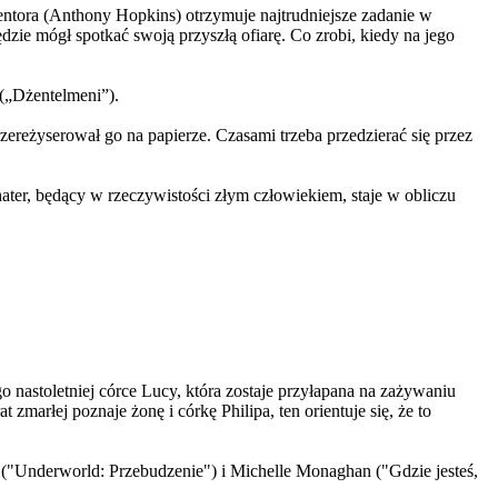
entora (Anthony Hopkins) otrzymuje najtrudniejsze zadanie w
ędzie mógł spotkać swoją przyszłą ofiarę. Co zrobi, kiedy na jego
(„Dżentelmeni”).
przereżyserował go na papierze. Czasami trzeba przedzierać się przez
ater, będący w rzeczywistości złym człowiekiem, staje w obliczu
o nastoletniej córce Lucy, która zostaje przyłapana na zażywaniu
marłej poznaje żonę i córkę Philipa, ten orientuje się, że to
y ("Underworld: Przebudzenie") i Michelle Monaghan ("Gdzie jesteś,