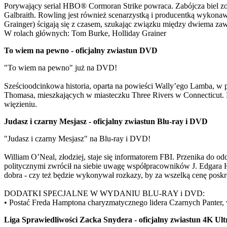
Porywający serial HBO® Cormoran Strike powraca. Zabójcza biel zost
Galbraith. Rowling jest również scenarzystką i producentką wykonaw
Grainger) ścigają się z czasem, szukając związku między dwiema zawi
W rolach głównych: Tom Burke, Holliday Grainer
To wiem na pewno - oficjalny zwiastun DVD
"To wiem na pewno" już na DVD!
Sześcioodcinkowa historia, oparta na powieści Wally’ego Lamba, w p
Thomasa, mieszkających w miasteczku Three Rivers w Connecticut. Hi
więzieniu.
Judasz i czarny Mesjasz - oficjalny zwiastun Blu-ray i DVD
"Judasz i czarny Mesjasz" na Blu-ray i DVD!
William O’Neal, złodziej, staje się informatorem FBI. Przenika do 
politycznymi zwrócił na siebie uwagę współpracowników J. Edgara H
dobra - czy też będzie wykonywał rozkazy, by za wszelką cenę pos
DODATKI SPECJALNE W WYDANIU BLU-RAY i DVD:
• Postać Freda Hamptona charyzmatycznego lidera Czarnych Panter, 
Liga Sprawiedliwości Zacka Snydera - oficjalny zwiastun 4K Ul