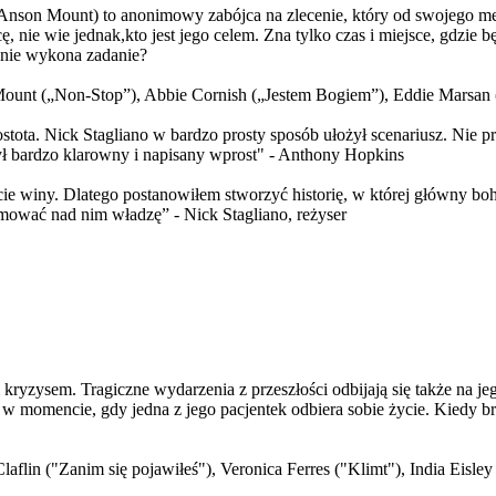
 (Anson Mount) to anonimowy zabójca na zlecenie, który od swojego m
 nie wie jednak,kto jest jego celem. Zna tylko czas i miejsce, gdzie b
alnie wykona zadanie?
ount („Non-Stop”), Abbie Cornish („Jestem Bogiem”), Eddie Marsan 
prostota. Nick Stagliano w bardzo prosty sposób ułożył scenariusz. Nie 
ył bardzo klarowny i napisany wprost" - Anthony Hopkins
ie winy. Dlatego postanowiłem stworzyć historię, w której główny boh
jmować nad nim władzę” - Nick Stagliano, reżyser
ryzysem. Tragiczne wydarzenia z przeszłości odbijają się także na jeg
momencie, gdy jedna z jego pacjentek odbiera sobie życie. Kiedy brat z
flin ("Zanim się pojawiłeś"), Veronica Ferres ("Klimt"), India Eisle