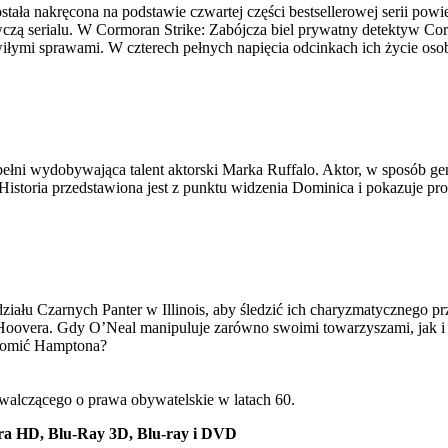
ała nakręcona na podstawie czwartej części bestsellerowej serii pow
czą serialu. W Cormoran Strike: Zabójcza biel prywatny detektyw Corm
łymi sprawami. W czterech pełnych napięcia odcinkach ich życie osobist
ełni wydobywająca talent aktorski Marka Ruffalo. Aktor, w sposób gen
storia przedstawiona jest z punktu widzenia Dominica i pokazuje pro
oddziału Czarnych Panter w Illinois, aby śledzić ich charyzmatycznego
oovera. Gdy O’Neal manipuluje zarówno swoimi towarzyszami, jak i o
kromić Hamptona?
walczącego o prawa obywatelskie w latach 60.
tra HD, Blu-Ray 3D, Blu-ray i DVD