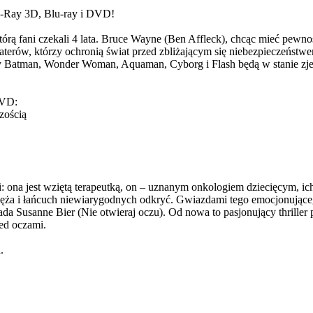
e-Ray 3D, Blu-ray i DVD!
którą fani czekali 4 lata. Bruce Wayne (Ben Affleck), chcąc mieć pewn
aterów, którzy ochronią świat przed zbliżającym się niebezpieczeństw
y Batman, Wonder Woman, Aquaman, Cyborg i Flash będą w stanie zje
VD:
zością
: ona jest wziętą terapeutką, on – uznanym onkologiem dziecięcym, ich
cie męża i łańcuch niewiarygodnych odkryć. Gwiazdami tego emocjonują
ada Susanne Bier (Nie otwieraj oczu). Od nowa to pasjonujący thrille
ed oczami.
.