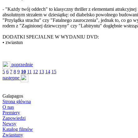
- "Każdy twój oddech" to klasyczny thriller z elementami atrakcyjnej 
absolutnym strzałem w dziesiątkę: od diabelsko powolnego budowani
"Przylądka strachu" czy "Fatalnego zauroczenia", jednak to, co go 
rodem z "Zaginionej dziewczyny" czy "Labiryntu" dogłębnie wstrząs
DODATKI SPECJALNE W WYDANIU DVD:
• zwiastun
poprzednie
5
6
7
8
9
10
11
12
13
14
15
następne
Galapagos
Strona główna
O nas
Premiery
Zapowiedzi
Newsy
Katalog filmów
Zwiastuny