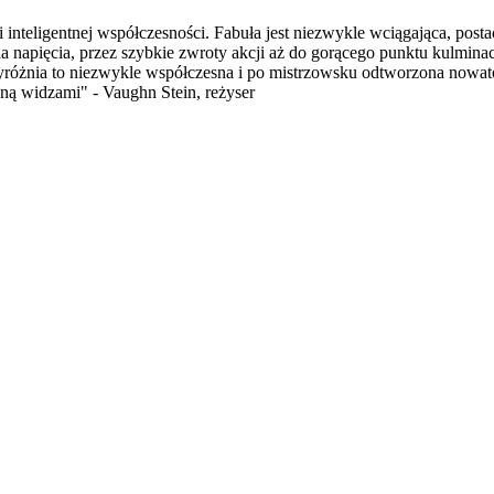
i inteligentnej współczesności. Fabuła jest niezwykle wciągająca, post
a napięcia, przez szybkie zwroty akcji aż do gorącego punktu kulmina
wyróżnia to niezwykle współczesna i po mistrzowsku odtworzona nowato
ną widzami" - Vaughn Stein, reżyser