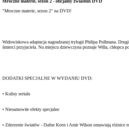
Mroczne materie, sezon 2 - oficjalny zwiastun DVD
"Mroczne materie, sezon 2" na DVD!
Widowiskowa adaptacja nagradzanej trylogii Philipa Pullmana. Drugi
śmierci przyjaciela. Na miejscu dziewczyna poznaje Willa, chłopca po
DODATKI SPECJALNE W WYDANIU DVD:
• Kulisy serialu
• Niesamowite efekty specjalne
• Zderzenie światów - Dafne Keen i Amir Wilson omawiają różnice m