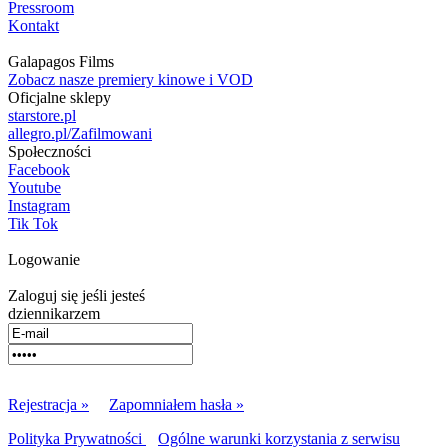
Pressroom
Kontakt
Galapagos Films
Zobacz nasze premiery kinowe i VOD
Oficjalne sklepy
starstore.pl
allegro.pl/Zafilmowani
Społeczności
Facebook
Youtube
Instagram
Tik Tok
Logowanie
Zaloguj się jeśli jesteś
dziennikarzem
Rejestracja »
Zapomniałem hasła »
Polityka Prywatności
Ogólne warunki korzystania z serwisu