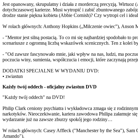
Jest opanowany, skrupulatny i działa z morderczą precyzją. Wirtuoz
dotychczasowej karierze. Musi wytropić i zabić zbuntowanego zabójcę,
drodze stanie piękna kobieta (Abbie Cornish)? Czy wytropi cel i ide
W rolach głównych: Anthony Hopkins („Milczenie owiec”), Anson M
- "Mentor jest silną postacią. To co mi się najbardziej spodobało to 
scenariusze z ogromną liczbą wskazówek scenicznych. Ten z kolei b
- "Od zawsze fascynowało mnie, jaki wpływ na nas, ludzi, ma poczuc
poczucia winy, sumienia, współczucia i emocji, które zaczynają prze
DODATKI SPECJALNE W WYDANIU DVD:
• zwiastun
Każdy twój oddech - oficjalny zwiastun DVD
"Każdy twój oddech" na DVD!
Philip Clark ceniony psychiatra i wykładowca zmaga się z rodzinnym k
narkotyków. Nieoczekiwanie, kariera zawodowa Philipa załamuje się w 
wydarzanie już na zawsze zburzy spokój jego rodziny…
W rolach głównych: Casey Affleck ("Manchester by the Sea"), Sam Cla
Amando").