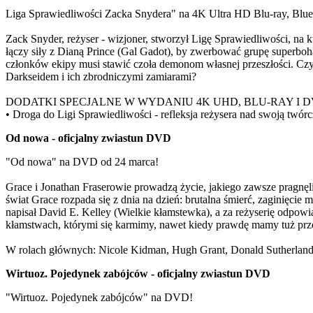
Liga Sprawiedliwości Zacka Snydera" na 4K Ultra HD Blu-ray, Blu
Zack Snyder, reżyser - wizjoner, stworzył Ligę Sprawiedliwości, na 
łączy siły z Dianą Prince (Gal Gadot), by zwerbować grupę superboh
członków ekipy musi stawić czoła demonom własnej przeszłości. Cz
Darkseidem i ich zbrodniczymi zamiarami?
DODATKI SPECJALNE W WYDANIU 4K UHD, BLU-RAY I D
• Droga do Ligi Sprawiedliwości - refleksja reżysera nad swoją twórc
Od nowa - oficjalny zwiastun DVD
"Od nowa" na DVD od 24 marca!
Grace i Jonathan Fraserowie prowadzą życie, jakiego zawsze pragnęli
świat Grace rozpada się z dnia na dzień: brutalna śmierć, zaginię
napisał David E. Kelley (Wielkie kłamstewka), a za reżyserię odpowi
kłamstwach, którymi się karmimy, nawet kiedy prawdę mamy tuż prz
W rolach głównych: Nicole Kidman, Hugh Grant, Donald Sutherland
Wirtuoz. Pojedynek zabójców - oficjalny zwiastun DVD
"Wirtuoz. Pojedynek zabójców" na DVD!