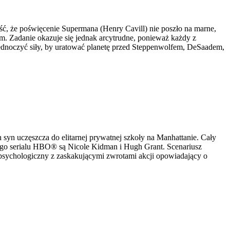
ość, że poświęcenie Supermana (Henry Cavill) nie poszło na marne,
em. Zadanie okazuje się jednak arcytrudne, ponieważ każdy z
dnoczyć siły, by uratować planetę przed Steppenwolfem, DeSaadem,
 syn uczęszcza do elitarnej prywatnej szkoły na Manhattanie. Cały
cego serialu HBO® są Nicole Kidman i Hugh Grant. Scenariusz
r psychologiczny z zaskakującymi zwrotami akcji opowiadający o