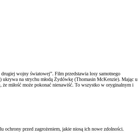
 drugiej wojny światowej”. Film przedstawia losy samotnego
son) ukrywa na strychu młodą Żydówkę (Thomasin McKenzie). Mając u
ię, że miłość może pokonać nienawiść. To wszystko w oryginalnym i
u ochrony przed zagrożeniem, jakie niosą ich nowe zdolności.