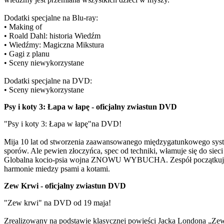
Dodatki specjalne na Blu-ray:
• Making of
• Roald Dahl: historia Wiedźm
• Wiedźmy: Magiczna Mikstura
• Gagi z planu
• Sceny niewykorzystane
Dodatki specjalne na DVD:
• Sceny niewykorzystane
Psy i koty 3: Łapa w łapę - oficjalny zwiastun DVD
"Psy i koty 3: Łapa w łapę"na DVD!
Mija 10 lat od stworzenia zaawansowanego międzygatunkowego syste
sporów. Ale pewien złoczyńca, spec od techniki, włamuje się do siec
Globalna kocio-psia wojna ZNOWU WYBUCHA. Zespół początkującyc
harmonie miedzy psami a kotami.
Zew Krwi - oficjalny zwiastun DVD
"Zew krwi" na DVD od 19 maja!
Zrealizowany na podstawie klasycznej powieści Jacka Londona „Zew k