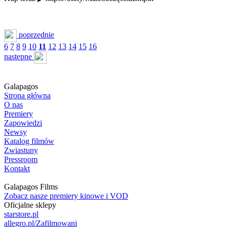
poprzednie
6
7
8
9
10
11
12
13
14
15
16
następne
Galapagos
Strona główna
O nas
Premiery
Zapowiedzi
Newsy
Katalog filmów
Zwiastuny
Pressroom
Kontakt
Galapagos Films
Zobacz nasze premiery kinowe i VOD
Oficjalne sklepy
starstore.pl
allegro.pl/Zafilmowani