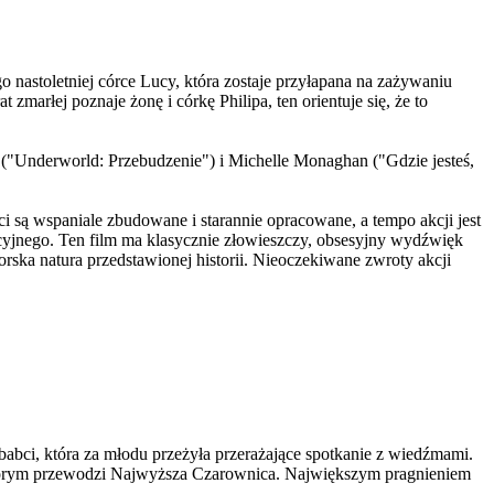
o nastoletniej córce Lucy, która zostaje przyłapana na zażywaniu
marłej poznaje żonę i córkę Philipa, ten orientuje się, że to
y ("Underworld: Przebudzenie") i Michelle Monaghan ("Gdzie jesteś,
aci są wspaniale zbudowane i starannie opracowane, a tempo akcji jest
cyjnego. Ten film ma klasycznie złowieszczy, obsesyjny wydźwięk
rska natura przedstawionej historii. Nieoczekiwane zwroty akcji
 babci, która za młodu przeżyła przerażające spotkanie z wiedźmami.
, którym przewodzi Najwyższa Czarownica. Największym pragnieniem