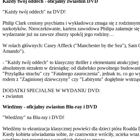
Każdy twój oddech - oficjalny zwiastun DVD
"Każdy twój oddech" na DVD!
Philip Clark ceniony psychiatra i wykładowca zmaga się z rodzinnym k
narkotyków. Nieoczekiwanie, kariera zawodowa Philipa załamuje się w 
wydarzanie już na zawsze zburzy spokój jego rodziny…
W rolach głównych: Casey Affleck ("Manchester by the Sea"), Sam Cla
Amando").
- "Każdy twój oddech" to klasyczny thriller z elementami atrakcyjnej 
absolutnym strzałem w dziesiątkę: od diabelsko powolnego budowani
"Przylądka strachu" czy "Fatalnego zauroczenia", jednak to, co go 
rodem z "Zaginionej dziewczyny" czy "Labiryntu" dogłębnie wstrząs
DODATKI SPECJALNE W WYDANIU DVD:
• zwiastun
Wiedźmy - oficjalny zwiastun Blu-ray i DVD
"Wiedźmy" na Blu-ray i DVD!
Wiedźmy to ekranizacja klasycznej powieści dla dzieci pióra Roalda 
Kiedy kobieta uświadamia sobie, że czarownice wróciły, ucieka wra
wiedźmy jest przemiana wszystkich dzieci w myszy.