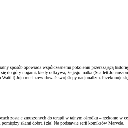
nalny sposób opowiada współczesnemu pokoleniu przerażającą historię
a się do góry nogami, kiedy odkrywa, że jego matka (Scarlett Johans
 Waititi) Jojo musi zrewidować swój ślepy nacjonalizm. Przekonuje s
cach zostaje zmuszonych do terapii w tajnym ośrodku – rzekomo w cel
ia pomiędzy siłami dobra i zła! Na podstawie serii komiksów Marvela.