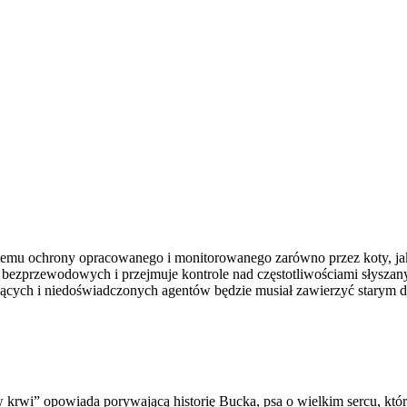
mu ochrony opracowanego i monitorowanego zarówno przez koty, jak i
i bezprzewodowych i przejmuje kontrole nad częstotliwościami słyszany
h i niedoświadczonych agentów będzie musiał zawierzyć starym do
rwi” opowiada porywającą historię Bucka, psa o wielkim sercu, któreg