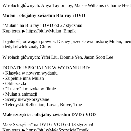
W rolach głównych: Anya Taylor-Joy, Maisie Williams i Charlie Hea
Mulan - oficjalny zwiastun Blu-ray i DVD
"Mulan" na Blu-ray i DVD od 27 stycznia!
Kup teraz ▶ https://bit.ly/Mulan_Empik
Lojalność, odwaga i prawda. Disney przedstawia historię Mulan, nieus
kiedykolwiek znały Chiny.
W rolach głównych: Yifei Liu, Donnie Yen, Jason Scott Lee
DODATKI SPECJALNE W WYDANIU BD:
• Klasyka w nowym wydaniu
• Zupełnie inna Mulan
• Oblicze zła
• "Lustro" i muzyka w filmie
• Mulan z animacji
• Sceny niewykorzystane
• Teledyski: Reflection, Loyal, Brave, True
Małe szczęścia - oficjalny zwiastun DVD i VOD
Małe Szczęścia” na DVD i VOD od 13 stycznia!
Kup teraz ▶ https://bit.ly/MałeSzczęściaEmpik