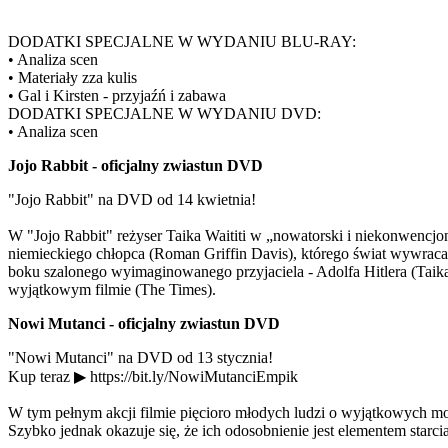
DODATKI SPECJALNE W WYDANIU BLU-RAY:
• Analiza scen
• Materiały zza kulis
• Gal i Kirsten - przyjaźń i zabawa
DODATKI SPECJALNE W WYDANIU DVD:
• Analiza scen
Jojo Rabbit - oficjalny zwiastun DVD
"Jojo Rabbit" na DVD od 14 kwietnia!
W "Jojo Rabbit" reżyser Taika Waititi w „nowatorski i niekonwencjo
niemieckiego chłopca (Roman Griffin Davis), którego świat wywrac
boku szalonego wyimaginowanego przyjaciela - Adolfa Hitlera (Taika
wyjątkowym filmie (The Times).
Nowi Mutanci - oficjalny zwiastun DVD
"Nowi Mutanci" na DVD od 13 stycznia!
Kup teraz ▶ https://bit.ly/NowiMutanciEmpik
W tym pełnym akcji filmie pięcioro młodych ludzi o wyjątkowych mo
Szybko jednak okazuje się, że ich odosobnienie jest elementem starc