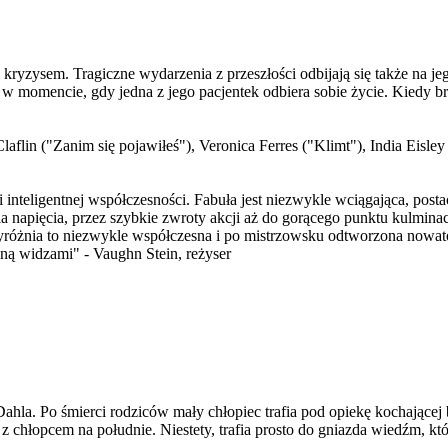
ryzysem. Tragiczne wydarzenia z przeszłości odbijają się także na jeg
momencie, gdy jedna z jego pacjentek odbiera sobie życie. Kiedy brat z
flin ("Zanim się pojawiłeś"), Veronica Ferres ("Klimt"), India Eisle
i inteligentnej współczesności. Fabuła jest niezwykle wciągająca, post
a napięcia, przez szybkie zwroty akcji aż do gorącego punktu kulmina
wyróżnia to niezwykle współczesna i po mistrzowsku odtworzona nowato
ną widzami" - Vaughn Stein, reżyser
Dahla. Po śmierci rodziców mały chłopiec trafia pod opiekę kochającej
z z chłopcem na południe. Niestety, trafia prosto do gniazda wiedźm