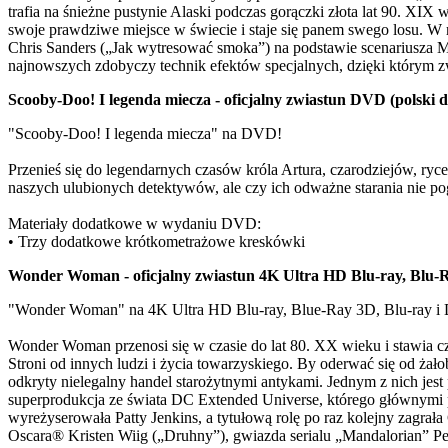
trafia na śnieżne pustynie Alaski podczas gorączki złota lat 90. XI
swoje prawdziwe miejsce w świecie i staje się panem swego losu. W 
Chris Sanders („Jak wytresować smoka”) na podstawie scenariusza M
najnowszych zdobyczy technik efektów specjalnych, dzięki którym z
Scooby-Doo! I legenda miecza - oficjalny zwiastun DVD (polski 
"Scooby-Doo! I legenda miecza" na DVD!
Przenieś się do legendarnych czasów króla Artura, czarodziejów, r
naszych ulubionych detektywów, ale czy ich odważne starania nie po
Materiały dodatkowe w wydaniu DVD:
• Trzy dodatkowe krótkometrażowe kreskówki
Wonder Woman - oficjalny zwiastun 4K Ultra HD Blu-ray, Blu-
"Wonder Woman" na 4K Ultra HD Blu-ray, Blue-Ray 3D, Blu-ray 
Wonder Woman przenosi się w czasie do lat 80. XX wieku i stawia 
Stroni od innych ludzi i życia towarzyskiego. By oderwać się od ża
odkryty nielegalny handel starożytnymi antykami. Jednym z nich je
superprodukcja ze świata DC Extended Universe, którego głównym
wyreżyserowała Patty Jenkins, a tytułową rolę po raz kolejny zagra
Oscara® Kristen Wiig („Druhny”), gwiazda serialu „Mandalorian” Pe