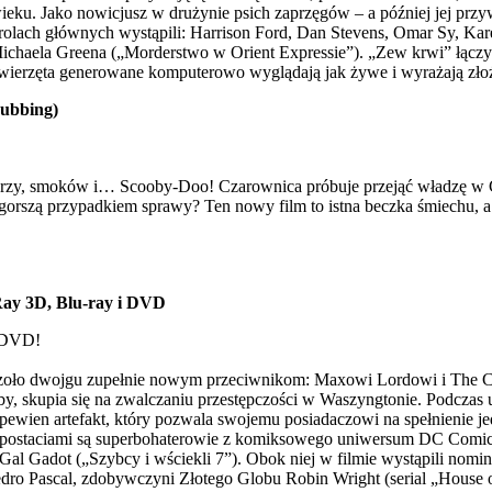
X wieku. Jako nowicjusz w drużynie psich zaprzęgów – a później jej pr
rolach głównych wystąpili: Harrison Ford, Dan Stevens, Omar Sy, Kar
ichaela Greena („Morderstwo w Orient Expressie”). „Zew krwi” łączy 
wierzęta generowane komputerowo wyglądają jak żywe i wyrażają złoż
dubbing)
ycerzy, smoków i… Scooby-Doo! Czarownica próbuje przejąć władzę w 
gorszą przypadkiem sprawy? Ten nowy film to istna beczka śmiechu, a
Ray 3D, Blu-ray i DVD
i DVD!
czoło dwojgu zupełnie nowym przeciwnikom: Maxowi Lordowi i The Che
łoby, skupia się na zwalczaniu przestępczości w Waszyngtonie. Podcza
st pewien artefakt, który pozwala swojemu posiadaczowi na spełnien
i postaciami są superbohaterowie z komiksowego uniwersum DC Comi
ła Gal Gadot („Szybcy i wściekli 7”). Obok niej w filmie wystąpili 
dro Pascal, zdobywczyni Złotego Globu Robin Wright (serial „House of