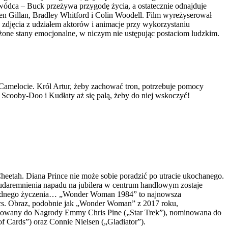
zywódca – Buck przeżywa przygodę życia, a ostatecznie odnajduje
en Gillan, Bradley Whitford i Colin Woodell. Film wyreżyserował
zdjęcia z udziałem aktorów i animacje przy wykorzystaniu
one stany emocjonalne, w niczym nie ustępując postaciom ludzkim.
Camelocie. Król Artur, żeby zachować tron, potrzebuje pomocy
 Scooby-Doo i Kudłaty aż się palą, żeby do niej wskoczyć!
etah. Diana Prince nie może sobie poradzić po utracie ukochanego.
s udaremnienia napadu na jubilera w centrum handlowym zostaje
ie jednego życzenia… „Wonder Woman 1984” to najnowsza
cs. Obraz, podobnie jak „Wonder Woman” z 2017 roku,
nominowany do Nagrody Emmy Chris Pine („Star Trek”), nominowana do
 Cards”) oraz Connie Nielsen („Gladiator”).