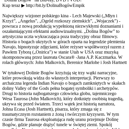
Kup teraz ▶ http://bit.ly/DolinaBogówEmpik
Największy wizjoner polskiego kina - Lech Majewski („Młyn i
Krzyż”, „Angelus”, „Ogród rozkoszy ziemskich”, „Wojaczek”) -
powraca z nową produkcją wypełnioną niezwykłymi doznaniami i
oszałamiającymi efektami audiowizualnymi. „Dolina Bogów” to
artystyczna uczta wykraczająca poza tradycyjny obraz filmowy.
Historia o bogach ukrytych w górach oparta na legendzie plemienia
Navajo, hipnotyzuje zdjęciami, które reżyser współtworzył razem z
Pawłem Tyborą („Onirica”) w stanie Utah w USA oraz muzyką
skomponowaną przez laureata Oscara® -Jana A.P. Kaczmarka. W
rolach głównych: John Malkovich, Berenice Marlohe i Josh Hartnett
W tytułowej Dolinie Bogów krzyżują się trzy wątki narracyjne,
które prowokują widza do własnych interpretacji. Pierwszy to
archaiczna legenda Indian Navajo o bogach zamkniętych w skałach
doliny Valley of the Gods pełna bogatej symboliki i archetypów.
Drugi to historia najbogatszego człowieka globu, tajemniczego
Wesa Taurosa (John Malkovich), który dotknięty osobistą tragedią,
ukrywa się przed światem. Trzeci wątek jest historią narratora,
Johna Ecasa (Josh Hartnett), pisarza, który zmaga się z
traumatycznym rozstaniem z żoną i twórczym kryzysem. W tym
czasie firma Taurosa eksploatująca rudę uranu przejmuje Dolinę
Bogów, gdzie planuje drążyć tunele w świętej ziemi. Spokój