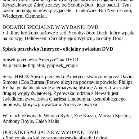
Kryształowego Zdroju zależy od Scooby-Doo i jego paczki. Tym
razem pomogą im nowi przyjaciele – naukowiec Bill Nye i Elvira,
Władczyni Ciemności.
DODATKI SPECJALNE W WYDANIU DVD:
• 3 filmy krótkometrażowe z serii Scooby-Doo: Duch, który wpada
na kolację; Halloween u Scooby’ego; Wyluzuj, Scooby-Doo!
Spisek przeciwko Ameryce - oficjalny zwiastun DVD
Spisek przeciwko Ameryce" na DVD!
Kup teraz ▶ http://bit.ly/Spisek_empik
Serial HBO® Spisek przeciwko Ameryce, stworzony przez Davida
Simona i Eda Burnsa (Prawo ulicy) na podstawie powieści Philipa
Rotha, genialnie ukazuje alternatywną historię Ameryki w czasie
drugiej wojny światowej. Żydowska rodzina z Newark jest
świadkiem zwycięstwa Charlesa Lindbergha, ksenofobicznego
populisty, który wprowadza w Ameryce faszyzm.
W rolach głównych: Winona Ryder, Zoe Kazan, Morgan Spector,
Anthony Boyle, Caleb Malis
DODATKI SPECJALNE W WYDANIU DVD:
• Spojrzenie za kulisy w towarzystwie obsady i ekipy