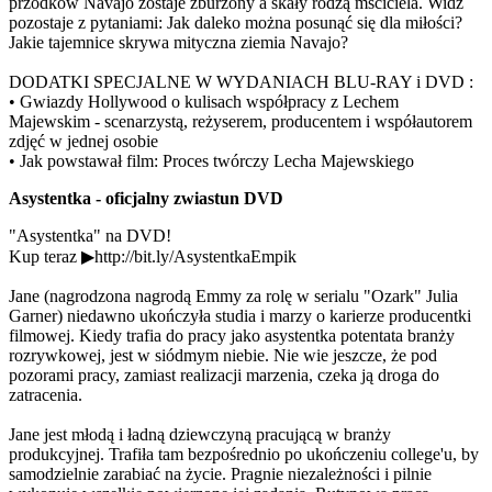
przodków Navajo zostaje zburzony a skały rodzą mściciela. Widz
pozostaje z pytaniami: Jak daleko można posunąć się dla miłości?
Jakie tajemnice skrywa mityczna ziemia Navajo?
DODATKI SPECJALNE W WYDANIACH BLU-RAY i DVD :
• Gwiazdy Hollywood o kulisach współpracy z Lechem
Majewskim - scenarzystą, reżyserem, producentem i współautorem
zdjęć w jednej osobie
• Jak powstawał film: Proces twórczy Lecha Majewskiego
Asystentka - oficjalny zwiastun DVD
"Asystentka" na DVD!
Kup teraz ▶http://bit.ly/AsystentkaEmpik
Jane (nagrodzona nagrodą Emmy za rolę w serialu "Ozark" Julia
Garner) niedawno ukończyła studia i marzy o karierze producentki
filmowej. Kiedy trafia do pracy jako asystentka potentata branży
rozrywkowej, jest w siódmym niebie. Nie wie jeszcze, że pod
pozorami pracy, zamiast realizacji marzenia, czeka ją droga do
zatracenia.
Jane jest młodą i ładną dziewczyną pracującą w branży
produkcyjnej. Trafiła tam bezpośrednio po ukończeniu college'u, by
samodzielnie zarabiać na życie. Pragnie niezależności i pilnie