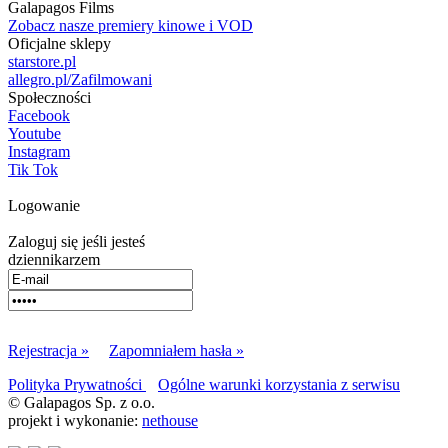
Galapagos Films
Zobacz nasze premiery kinowe i VOD
Oficjalne sklepy
starstore.pl
allegro.pl/Zafilmowani
Społeczności
Facebook
Youtube
Instagram
Tik Tok
Logowanie
Zaloguj się jeśli jesteś
dziennikarzem
Rejestracja »
Zapomniałem hasła »
Polityka Prywatności
Ogólne warunki korzystania z serwisu
© Galapagos Sp. z o.o.
projekt i wykonanie:
nethouse