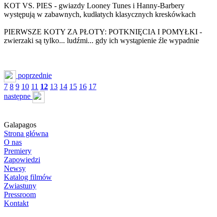
KOT VS. PIES - gwiazdy Looney Tunes i Hanny-Barbery
występują w zabawnych, kudłatych klasycznych kreskówkach
PIERWSZE KOTY ZA PŁOTY: POTKNIĘCIA I POMYŁKI -
zwierzaki są tylko... ludźmi... gdy ich wystąpienie źle wypadnie
poprzednie
7
8
9
10
11
12
13
14
15
16
17
następne
Galapagos
Strona główna
O nas
Premiery
Zapowiedzi
Newsy
Katalog filmów
Zwiastuny
Pressroom
Kontakt