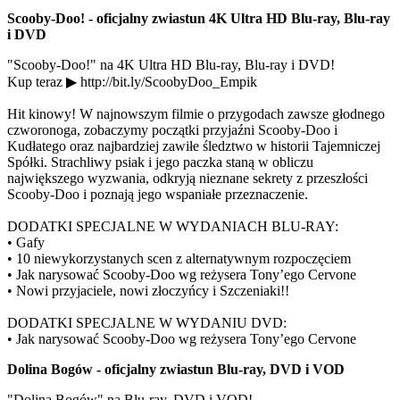
Scooby-Doo! - oficjalny zwiastun 4K Ultra HD Blu-ray, Blu-ray
i DVD
"Scooby-Doo!" na 4K Ultra HD Blu-ray, Blu-ray i DVD!
Kup teraz ▶ http://bit.ly/ScoobyDoo_Empik
Hit kinowy! W najnowszym filmie o przygodach zawsze głodnego
czworonoga, zobaczymy początki przyjaźni Scooby-Doo i
Kudłatego oraz najbardziej zawiłe śledztwo w historii Tajemniczej
Spółki. Strachliwy psiak i jego paczka staną w obliczu
największego wyzwania, odkryją nieznane sekrety z przeszłości
Scooby-Doo i poznają jego wspaniałe przeznaczenie.
DODATKI SPECJALNE W WYDANIACH BLU-RAY:
• Gafy
• 10 niewykorzystanych scen z alternatywnym rozpoczęciem
• Jak narysować Scooby-Doo wg reżysera Tony’ego Cervone
• Nowi przyjaciele, nowi złoczyńcy i Szczeniaki!!
DODATKI SPECJALNE W WYDANIU DVD:
• Jak narysować Scooby-Doo wg reżysera Tony’ego Cervone
Dolina Bogów - oficjalny zwiastun Blu-ray, DVD i VOD
"Dolina Bogów" na Blu-ray, DVD i VOD!