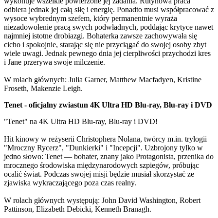
wykonuje wszelkie powierzone jej zadania. Rutynowa praca
odbiera jednak jej całą siłę i energię. Ponadto musi współpracować z
wysoce wybrednym szefem, który permanentnie wyraża
niezadowolenie pracą swych podwładnych, poddając krytyce nawet
najmniej istotne drobiazgi. Bohaterka zawsze zachowywała się
cicho i spokojnie, starając się nie przyciągać do swojej osoby zbyt
wiele uwagi. Jednak pewnego dnia jej cierpliwości przychodzi kres
i Jane przerywa swoje milczenie.
W rolach głównych: Julia Garner, Matthew Macfadyen, Kristine
Froseth, Makenzie Leigh.
Tenet - oficjalny zwiastun 4K Ultra HD Blu-ray, Blu-ray i DVD
"Tenet" na 4K Ultra HD Blu-ray, Blu-ray i DVD!
Hit kinowy w reżyserii Christophera Nolana, twórcy m.in. trylogii
"Mroczny Rycerz", "Dunkierki" i "Incepcji". Uzbrojony tylko w
jedno słowo: Tenet — bohater, znany jako Protagonista, przenika do
mrocznego środowiska międzynarodowych szpiegów, próbując
ocalić świat. Podczas swojej misji będzie musiał skorzystać ze
zjawiska wykraczającego poza czas realny.
W rolach głównych występują: John David Washington, Robert
Pattinson, Elizabeth Debicki, Kenneth Branagh.