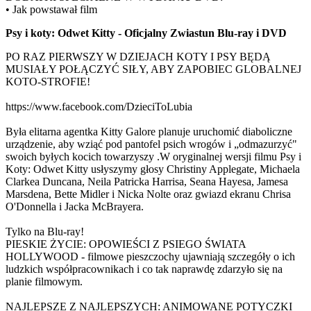
• Jak powstawał film
Psy i koty: Odwet Kitty - Oficjalny Zwiastun Blu-ray i DVD
PO RAZ PIERWSZY W DZIEJACH KOTY I PSY BĘDĄ
MUSIAŁY POŁĄCZYĆ SIŁY, ABY ZAPOBIEC GLOBALNEJ
KOTO-STROFIE!
https://www.facebook.com/DzieciToLubia
Była elitarna agentka Kitty Galore planuje uruchomić diaboliczne
urządzenie, aby wziąć pod pantofel psich wrogów i „odmazurzyć"
swoich byłych kocich towarzyszy .W oryginalnej wersji filmu Psy i
Koty: Odwet Kitty usłyszymy głosy Christiny Applegate, Michaela
Clarkea Duncana, Neila Patricka Harrisa, Seana Hayesa, Jamesa
Marsdena, Bette Midler i Nicka Nolte oraz gwiazd ekranu Chrisa
O'Donnella i Jacka McBrayera.
Tylko na Blu-ray!
PIESKIE ŻYCIE: OPOWIEŚCI Z PSIEGO ŚWIATA
HOLLYWOOD - filmowe pieszczochy ujawniają szczegóły o ich
ludzkich współpracownikach i co tak naprawdę zdarzyło się na
planie filmowym.
NAJLEPSZE Z NAJLEPSZYCH: ANIMOWANE POTYCZKI