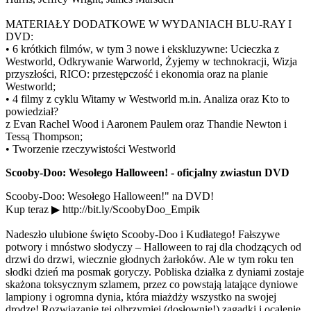
MATERIAŁY DODATKOWE W WYDANIACH BLU-RAY I
DVD:
• 6 krótkich filmów, w tym 3 nowe i ekskluzywne: Ucieczka z
Westworld, Odkrywanie Warworld, Żyjemy w technokracji, Wizja
przyszłości, RICO: przestępczość i ekonomia oraz na planie
Westworld;
• 4 filmy z cyklu Witamy w Westworld m.in. Analiza oraz Kto to
powiedział?
z Evan Rachel Wood i Aaronem Paulem oraz Thandie Newton i
Tessą Thompson;
• Tworzenie rzeczywistości Westworld
Scooby-Doo: Wesołego Halloween! - oficjalny zwiastun DVD
Scooby-Doo: Wesołego Halloween!" na DVD!
Kup teraz ▶ http://bit.ly/ScoobyDoo_Empik
Nadeszło ulubione święto Scooby-Doo i Kudłatego! Fałszywe
potwory i mnóstwo słodyczy – Halloween to raj dla chodzących od
drzwi do drzwi, wiecznie głodnych żarłoków. Ale w tym roku ten
słodki dzień ma posmak goryczy. Pobliska działka z dyniami zostaje
skażona toksycznym szlamem, przez co powstają latające dyniowe
lampiony i ogromna dynia, która miażdży wszystko na swojej
drodze! Rozwiązanie tej olbrzymiej (dosłownie!) zagadki i ocalenie