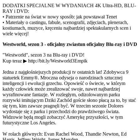
DODATKI SPECJALNE W WYDANIACH 4K Ultra-HD, BLU-
RAY i DVD:
• Patrzenie na świat w nowy sposób: jak powstawał Tenet
• Materiały o castingu, fabule, scenografii, zdjęciach, plenerach,
kostiumach, muzyce, kręceniu najbardziej spektakularnych scen i
wiele więcej!
Westworld, sezon 3 - oficjalny zwiastun oficjalny Blu-ray i DVD
"Westworld", sezon 3 na Blu-ray i DVD!
Kup teraz ▶ http://bit.ly/Westworld3Empik
Jedna z najgłośniejszych produkcji tv ostatnich lat! Zdobywca 9
statuetek Emmy®. Mroczna odyseja o narodzinach sztucznej
inteligencji i ewolucji grzechu. Opowieść o świecie, w którym
każdy człowiek może zrealizować swoje, nawet najbardziej
wyrafinowane fantazje. W rozległym, odizolowanym parku
rozrywki imitującym Dziki Zachód goście słono płacą za to, by stać
się tym, kim zawsze pragnęli być. W trzecim sezonie Dolores
wydostaje się z parku i przechodzi do prawdziwego świata.
Widzowie będą mogli zobaczyć Amerykę przyszłości, w tym
futurystyczne Los Angeles.
W rolach głównych: Evan Rachel Wood, Thandie Newton, Ed
Harris, Jeffrey Wright, James Marsden