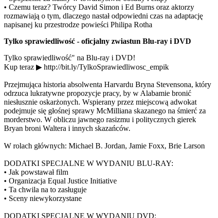
• Czemu teraz? Twórcy David Simon i Ed Burns oraz aktorzy
rozmawiają o tym, dlaczego nastał odpowiedni czas na adaptację
napisanej ku przestrodze powieści Philipa Rotha
Tylko sprawiedliwość - oficjalny zwiastun Blu-ray i DVD
Tylko sprawiedliwość" na Blu-ray i DVD!
Kup teraz ▶ http://bit.ly/TylkoSprawiedliwosc_empik
Przejmująca historia absolwenta Harvardu Bryna Stevensona, który
odrzuca lukratywne propozycje pracy, by w Alabamie bronić
niesłusznie oskarżonych. Wspierany przez miejscową adwokat
podejmuje się głośnej sprawy McMilliana skazanego na śmierć za
morderstwo. W obliczu jawnego rasizmu i politycznych gierek
Bryan broni Waltera i innych skazańców.
W rolach głównych: Michael B. Jordan, Jamie Foxx, Brie Larson
DODATKI SPECJALNE W WYDANIU BLU-RAY:
• Jak powstawał film
• Organizacja Equal Justice Initiative
• Ta chwila na to zasługuje
• Sceny niewykorzystane
DODATKI SPECJALNE W WYDANIU DVD: