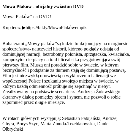
Mowa Ptaków - oficjalny zwiastun DVD
Mowa Ptaków” na DVD!
Kup teraz ▶https://bit.ly/MowaPtakówempik
Bohaterami „Mowy ptaków”są ludzie funkcjonujący na marginesie
społeczeństwa- nauczyciel historii, którego poglądy odstają od
dominującej narracji, bezrobotny polonista, sprzątaczka, kwiaciarka,
kompozytor cierpiący na trąd i licealistka przygotowująca swój
pierwszy film. Muszą oni poradzić sobie w świecie, w którym
bezmyślność i podążanie za tłumem stają się dominującą postawą.
Film jest niezwykłą opowieścią o wykluczeniu i alienacji we
współczesnej Polsce i szukaniu swojego miejsca w świecie, w
którym każdą odmienność próbuje się zepchnąć w niebyt.
Zrealizowany na podstawie scenariusza Andrzeja Żuławskiego
ekranowy dialog pomiędzy ojcem i synem, nie pozwoli o sobie
zapomnieć przez długie miesiące.
W rolach głównych występują: Sebastian Fabijański, Andrzej
Chyra, Borys Szyc, Marta Żmuda-Trzebiatowska, Daniel
Olbrychski