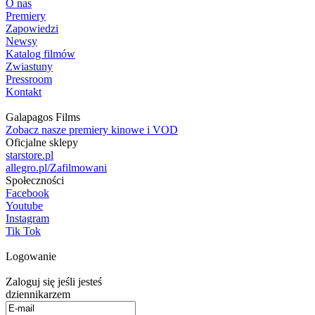
O nas
Premiery
Zapowiedzi
Newsy
Katalog filmów
Zwiastuny
Pressroom
Kontakt
Galapagos Films
Zobacz nasze premiery kinowe i VOD
Oficjalne sklepy
starstore.pl
allegro.pl/Zafilmowani
Społeczności
Facebook
Youtube
Instagram
Tik Tok
Logowanie
Zaloguj się jeśli jesteś
dziennikarzem