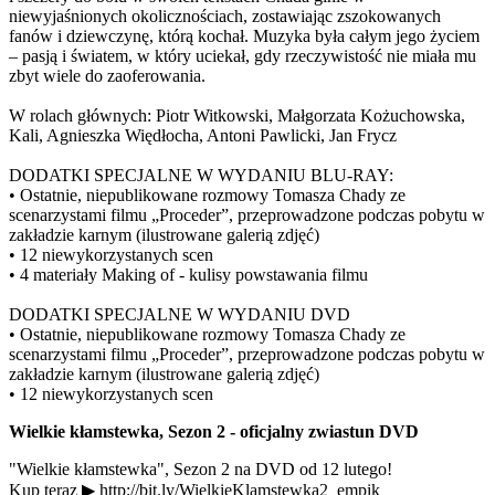
niewyjaśnionych okolicznościach, zostawiając zszokowanych
fanów i dziewczynę, którą kochał. Muzyka była całym jego życiem
– pasją i światem, w który uciekał, gdy rzeczywistość nie miała mu
zbyt wiele do zaoferowania.
W rolach głównych: Piotr Witkowski, Małgorzata Kożuchowska,
Kali, Agnieszka Więdłocha, Antoni Pawlicki, Jan Frycz
DODATKI SPECJALNE W WYDANIU BLU-RAY:
• Ostatnie, niepublikowane rozmowy Tomasza Chady ze
scenarzystami filmu „Proceder”, przeprowadzone podczas pobytu w
zakładzie karnym (ilustrowane galerią zdjęć)
• 12 niewykorzystanych scen
• 4 materiały Making of - kulisy powstawania filmu
DODATKI SPECJALNE W WYDANIU DVD
• Ostatnie, niepublikowane rozmowy Tomasza Chady ze
scenarzystami filmu „Proceder”, przeprowadzone podczas pobytu w
zakładzie karnym (ilustrowane galerią zdjęć)
• 12 niewykorzystanych scen
Wielkie kłamstewka, Sezon 2 - oficjalny zwiastun DVD
"Wielkie kłamstewka", Sezon 2 na DVD od 12 lutego!
Kup teraz ▶ http://bit.ly/WielkieKlamstewka2_empik