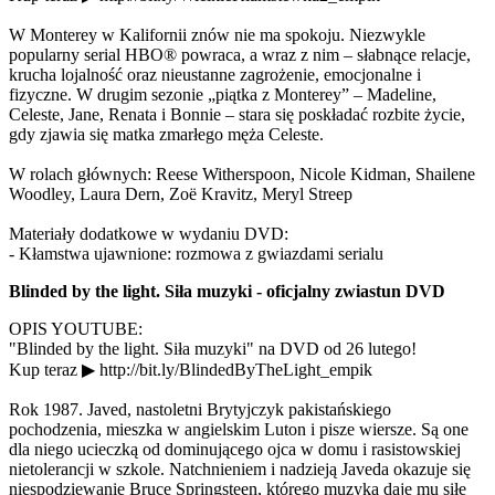
W Monterey w Kalifornii znów nie ma spokoju. Niezwykle
popularny serial HBO® powraca, a wraz z nim – słabnące relacje,
krucha lojalność oraz nieustanne zagrożenie, emocjonalne i
fizyczne. W drugim sezonie „piątka z Monterey” – Madeline,
Celeste, Jane, Renata i Bonnie – stara się poskładać rozbite życie,
gdy zjawia się matka zmarłego męża Celeste.
W rolach głównych: Reese Witherspoon, Nicole Kidman, Shailene
Woodley, Laura Dern, Zoë Kravitz, Meryl Streep
Materiały dodatkowe w wydaniu DVD:
- Kłamstwa ujawnione: rozmowa z gwiazdami serialu
Blinded by the light. Siła muzyki - oficjalny zwiastun DVD
OPIS YOUTUBE:
"Blinded by the light. Siła muzyki" na DVD od 26 lutego!
Kup teraz ▶ http://bit.ly/BlindedByTheLight_empik
Rok 1987. Javed, nastoletni Brytyjczyk pakistańskiego
pochodzenia, mieszka w angielskim Luton i pisze wiersze. Są one
dla niego ucieczką od dominującego ojca w domu i rasistowskiej
nietolerancji w szkole. Natchnieniem i nadzieją Javeda okazuje się
niespodziewanie Bruce Springsteen, którego muzyka daje mu siłę