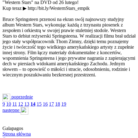
"Western Stars" na DVD od 26 lutego!
Kup teraz ▶ http://bit.ly/WesternStars_empik
Bruce Springsteen przenosi na ekran swój najnowszy studyjny
album Western Stars, wykonując każdą z trzynastu piosenek z
zespołem i orkiestrą w swojej prawie stuletniej stodole. Western
Stars to debiut reżyserski Springsteena. W realizacji filmu brał udział
jego stały współpracownik Thom Zimny, dzięki temu poznajemy
życie i twórczość tego wielkiego amerykańskiego artysty z zupełnie
innej strony. Film łączy materiały dokumentalne z koncertów,
wspomnienia Springsteena i jego prywatne nagrania z zapierającymi
dech w piersiach widokami amerykańskiego Zachodu. Jednym
słowem – to opowieść o miłości i stracie, odosobnieniu, rodzinie i
wiecznym poszukiwaniu bezkresnej przestrzeni.
poprzednie
9
10
11
12
13
14
15
16
17
18
19
następne
Galapagos
Strona główna