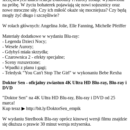
na próbę. W życiu bohaterek pojawiają się nowi sojusznicy oraz
nowe mroczne siły. Czy ich miłość okaże się mocniejsza? Czy będą
mogły żyć długo i szczęśliwie?
W rolach głównych: Angelina Jolie, Elle Fanning, Michelle Pfeiffer
Materiały dodatkowe w wydaniu Blu-ray:
- Legenda Dzieci Nocy;
- Wesele Aurory;
- Gdybyś miała skrzydła;
- Czarownica 2 - efekty specjalne;
- Sceny rozszerzone;
- Wpadki z planu i gagi;
- Teledysk "You Can't Stop The Girl" w wykonaniu Bebe Rexha
Doktor Sen - oficjalny zwiastun 4K Ultra HD Blu-ray, Blu-ray i
DVD
"Doktor Sen" na 4K Ultra HD Blu-ray, Blu-ray i DVD od 25
marca!
Kup teraz ▶ http://bit.ly/DoktorSen_empik
W wydaniu Steelbook Blu-ray oprócz kinowej wersji filmu znajdzie
się dłuższa o prawie 30 minut wersja reżyserska.