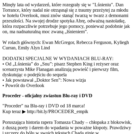
Minęły lata od wydarzeń, które rozegrały się w "Lśnieniu". Dan
Torrance, który nadal nie otrząsnął się z traumy przeżytej za młodu
w hotelu Overlook, musi znów stanąć twarzą w twarz z demonami
przeszłości. Na swojej drodze spotyka Abrę, odważną nastolatkę,
która rozpaczliwie potrzebuje jego pomocy, ponieważ podobnie jak
on, ma nadnaturalną moc zwaną „lśnieniem”.
W rolach głównych: Ewan McGregor, Rebecca Ferguson, Kyliegh
Curran, Emily Alyn Lind
DODATKI SPECJALNE W WYDANIACH BLU-RAY:
• Od „Lśnienia” do „Snu”: pisarz Stephen King i reżyser oraz
scenarzysta Mike Flanagan analizują powieść i pierwszy film,
dyskutując o podejściu do sequela
• Jak powstawał „Doktor Sen”: Nowa wizja
• Powrót do Overlook
Proceder - oficjalny zwiastun Blu-ray i DVD
"Proceder" na Blu-ray i DVD od 18 marca!
Kup teraz ▶ http://bit.ly/PROCEDER_empik
Poruszająca historia rapera Tomasza Chady – chłopaka z blokowisk,
z duszą poety i darem do wpadania w poważne kłopoty. Prawdziwy
i szczery do bólu w swoich tekstach Chada ginie w