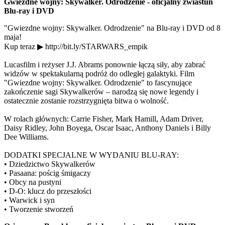
Gwiezdne wojny: Skywalker. Odrodzenie - oficjalny zwiastun
Blu-ray i DVD
"Gwiezdne wojny: Skywalker. Odrodzenie" na Blu-ray i DVD od 8
maja!
Kup teraz ▶ http://bit.ly/STARWARS_empik
Lucasfilm i reżyser J.J. Abrams ponownie łączą siły, aby zabrać
widzów w spektakularną podróż do odległej galaktyki. Film
"Gwiezdne wojny: Skywalker. Odrodzenie" to fascynujące
zakończenie sagi Skywalkerów – narodzą się nowe legendy i
ostatecznie zostanie rozstrzygnięta bitwa o wolność.
W rolach głównych: Carrie Fisher, Mark Hamill, Adam Driver,
Daisy Ridley, John Boyega, Oscar Isaac, Anthony Daniels i Billy
Dee Williams.
DODATKI SPECJALNE W WYDANIU BLU-RAY:
• Dziedzictwo Skywalkerów
• Pasaana: pościg śmigaczy
• Obcy na pustyni
• D-O: klucz do przeszłości
• Warwick i syn
• Tworzenie stworzeń