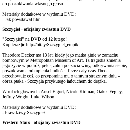
do poszukiwania własnego głosu.
Materiały dodatkowe w wydaniu DVD:
- Jak powstawał film
Szczygieł - oficjalny zwiastun DVD
"Szczygieł" na DVD od 12 lutego!
Kup teraz ▶ http://bit.ly/Szczygiel_empik
Theodore Decker ma 13 lat, kiedy jego matka ginie w zamachu
bombowym w Metropolitan Museum of Art. Ta tragedia zmienia
jego życie w podróż, pełną żalu i poczucia winy, odkrywania siebie,
poszukiwania odkupienia i miłości. Przez cały czas Theo
przechowuje coś, co przypomina mu o tamtym strasznym dniu –
obraz ptaka - Szczygła przykutego łańcuchem do drążka.
W rolach głównych: Ansel Elgort, Nicole Kidman, Oakes Fegley,
Jeffrey Wright, Luke Wilson
Materiały dodatkowe w wydaniu DVD:
- Prawdziwy Szczygieł
Western Stars - oficjalny zwiastun DVD