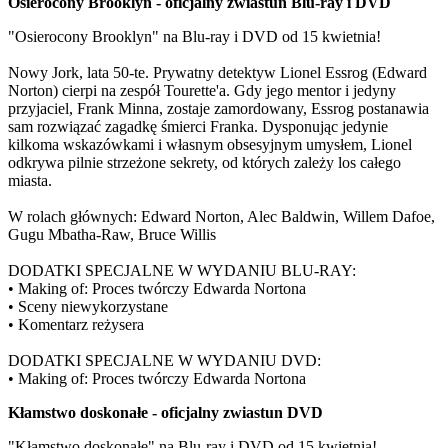
Osierocony Brooklyn - oficjalny zwiastun Blu-ray i DVD
"Osierocony Brooklyn" na Blu-ray i DVD od 15 kwietnia!
Nowy Jork, lata 50-te. Prywatny detektyw Lionel Essrog (Edward
Norton) cierpi na zespół Tourette'a. Gdy jego mentor i jedyny
przyjaciel, Frank Minna, zostaje zamordowany, Essrog postanawia
sam rozwiązać zagadkę śmierci Franka. Dysponując jedynie
kilkoma wskazówkami i własnym obsesyjnym umysłem, Lionel
odkrywa pilnie strzeżone sekrety, od których zależy los całego
miasta.
W rolach głównych: Edward Norton, Alec Baldwin, Willem Dafoe,
Gugu Mbatha-Raw, Bruce Willis
DODATKI SPECJALNE W WYDANIU BLU-RAY:
• Making of: Proces twórczy Edwarda Nortona
• Sceny niewykorzystane
• Komentarz reżysera
DODATKI SPECJALNE W WYDANIU DVD:
• Making of: Proces twórczy Edwarda Nortona
Kłamstwo doskonałe - oficjalny zwiastun DVD
"Kłamstwo doskonałe" na Blu-ray i DVD od 15 kwietnia!