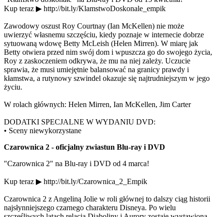
Kup teraz ▶ http://bit.ly/KlamstwoDoskonale_empik
Zawodowy oszust Roy Courtnay (Ian McKellen) nie może
uwierzyć własnemu szczęściu, kiedy poznaje w internecie dobrze
sytuowaną wdowę Betty McLeish (Helen Mirren). W miarę jak
Betty otwiera przed nim swój dom i wpuszcza go do swojego życia,
Roy z zaskoczeniem odkrywa, że mu na niej zależy. Uczucie
sprawia, że musi umiejętnie balansować na granicy prawdy i
kłamstwa, a rutynowy szwindel okazuje się najtrudniejszym w jego
życiu.
W rolach głównych: Helen Mirren, Ian McKellen, Jim Carter
DODATKI SPECJALNE W WYDANIU DVD:
• Sceny niewykorzystane
Czarownica 2 - oficjalny zwiastun Blu-ray i DVD
"Czarownica 2" na Blu-ray i DVD od 4 marca!
Kup teraz ▶ http://bit.ly/Czarownica_2_Empik
Czarownica 2 z Angeliną Jolie w roli głównej to dalszy ciąg historii
najsłynniejszego czarnego charakteru Disneya. Po wielu
szczęśliwych latach relacja Diaboliny i Aurory zostaje wystawiona