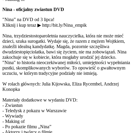
Nina - oficjalny zwiastun DVD
"Nina” na DVD od 3 lipca!
Kliknij i kup teraz ▶ http://bit.ly/Nina_empik
Nina, trzydziestostoparoletnia nauczycielka, która nie może mieć
dzieci, szuka surogatki. Wydaje się, że razem z mężem Wojtkiem,
znaleźli idealną kandydatkę. Magda, pozornie szczęśliwa
dwudziestopięciolatka, bawi się życiem, nie ma zobowiązań. Nina
zakochuje się w kobiecie, która mogłaby urodzić jej dziecko.
"Nina" to historia nieoczekiwanej miłości, umiejętności wypełniania
pustki, skomplikowanych wyborów. To opowieść o gwałtownym
uczuciu, w którym tradycyjne podziały nie istnieją.
W rolach głównych: Julia Kijowska, Eliza Rycembel, Andrzej
Konopka
Materiały dodatkowe w wydaniu DVD:
- Zwiastun
- Teledysk z pokazu w Warszawie
- Wywiady
- Making of
- Po pokazie filmu „Nina”
- Aktorzy i twórcy o filmie