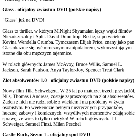
Glass - oficjalny zwiastun DVD (polskie napisy)
"Glass" już na DVD!
Glass to thriller, w którym M.Night Shyamalan łączy wątki filmów
Niezniszczalny i Split. David Dunn tropi Bestię, superwcielenie
Kevina Wendella Crumba. Tymczasem Elijah Price, znany jako pan
Glas okazuje się być mrocznym manipulatorem, wykorzystującym
istotne dla obu mężczyzn tajemnice.
W rolach głównych: James McAvoy, Bruce Willis, Samuel L.
Jackson, Sarah Paulson, Anya Taylor-Joy, Spencer Treat Clark
Zlot absolwentów 1.0 - oficjalny zwiastun DVD (polskie napisy)
Nowy film Tilla Schweigera. W 25 lat po maturze, trzech przyjaciół,
Nils, Thomas i Andreas, zostaje zaproszonych na zlot absolwentów.
Żaden z nich nie radzi sobie z wiekiem i ma problemy w życiu
osobistym. Po weekendzie pełnym niezręcznych przypadków,
hucznej zabawy i komicznych, wstydliwych momentów zdają sobie
sprawę, że wiek to tylko metryka! W rolach głównych: Til
Schweiger, Samuel Finzi, Milan Peschel
Castle Rock, Sezon 1 - oficjalny spot DVD