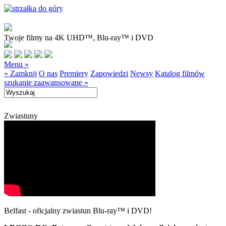
Twoje filmy na 4K UHD™, Blu-ray™ i DVD
Menu »
« Zamknij
O nas
Premiery
Zapowiedzi
Newsy
Katalog filmów
szukanie zaawansowane »
Zwiastuny
Belfast - oficjalny zwiastun Blu-ray™ i DVD!