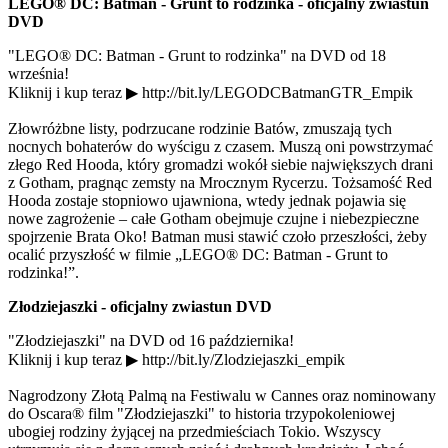
LEGO® DC: Batman - Grunt to rodzinka - oficjalny zwiastun
DVD
"LEGO® DC: Batman - Grunt to rodzinka" na DVD od 18
września!
Kliknij i kup teraz ▶ http://bit.ly/LEGODCBatmanGTR_Empik
Złowróżbne listy, podrzucane rodzinie Batów, zmuszają tych
nocnych bohaterów do wyścigu z czasem. Muszą oni powstrzymać
złego Red Hooda, który gromadzi wokół siebie największych drani
z Gotham, pragnąc zemsty na Mrocznym Rycerzu. Tożsamość Red
Hooda zostaje stopniowo ujawniona, wtedy jednak pojawia się
nowe zagrożenie – całe Gotham obejmuje czujne i niebezpieczne
spojrzenie Brata Oko! Batman musi stawić czoło przeszłości, żeby
ocalić przyszłość w filmie „LEGO® DC: Batman - Grunt to
rodzinka!”.
Złodziejaszki - oficjalny zwiastun DVD
"Złodziejaszki" na DVD od 16 października!
Kliknij i kup teraz ▶ http://bit.ly/Zlodziejaszki_empik
Nagrodzony Złotą Palmą na Festiwalu w Cannes oraz nominowany
do Oscara® film "Złodziejaszki" to historia trzypokoleniowej
ubogiej rodziny żyjącej na przedmieściach Tokio. Wszyscy