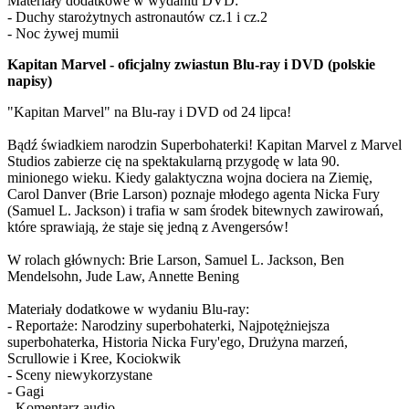
Materiały dodatkowe w wydaniu DVD:
- Duchy starożytnych astronautów cz.1 i cz.2
- Noc żywej mumii
Kapitan Marvel - oficjalny zwiastun Blu-ray i DVD (polskie
napisy)
"Kapitan Marvel" na Blu-ray i DVD od 24 lipca!
Bądź świadkiem narodzin Superbohaterki! Kapitan Marvel z Marvel
Studios zabierze cię na spektakularną przygodę w lata 90.
minionego wieku. Kiedy galaktyczna wojna dociera na Ziemię,
Carol Danver (Brie Larson) poznaje młodego agenta Nicka Fury
(Samuel L. Jackson) i trafia w sam środek bitewnych zawirowań,
które sprawiają, że staje się jedną z Avengersów!
W rolach głównych: Brie Larson, Samuel L. Jackson, Ben
Mendelsohn, Jude Law, Annette Bening
Materiały dodatkowe w wydaniu Blu-ray:
- Reportaże: Narodziny superbohaterki, Najpotężniejsza
superbohaterka, Historia Nicka Fury'ego, Drużyna marzeń,
Scrullowie i Kree, Kociokwik
- Sceny niewykorzystane
- Gagi
- Komentarz audio