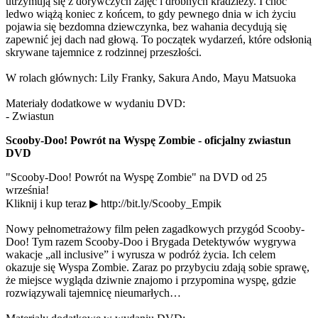
utrzymują się z dorywczych zajęć i drobnych kradzieży. I choć
ledwo wiążą koniec z końcem, to gdy pewnego dnia w ich życiu
pojawia się bezdomna dziewczynka, bez wahania decydują się
zapewnić jej dach nad głową. To początek wydarzeń, które odsłonią
skrywane tajemnice z rodzinnej przeszłości.
W rolach głównych: Lily Franky, Sakura Ando, Mayu Matsuoka
Materiały dodatkowe w wydaniu DVD:
- Zwiastun
Scooby-Doo! Powrót na Wyspę Zombie - oficjalny zwiastun
DVD
"Scooby-Doo! Powrót na Wyspę Zombie" na DVD od 25
września!
Kliknij i kup teraz ▶ http://bit.ly/Scooby_Empik
Nowy pełnometrażowy film pełen zagadkowych przygód Scooby-
Doo! Tym razem Scooby-Doo i Brygada Detektywów wygrywa
wakacje „all inclusive” i wyrusza w podróż życia. Ich celem
okazuje się Wyspa Zombie. Zaraz po przybyciu zdają sobie sprawę,
że miejsce wygląda dziwnie znajomo i przypomina wyspę, gdzie
rozwiązywali tajemnicę nieumarłych…