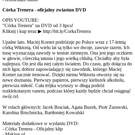
Córka Trenera - oficjalny zwiastun DVD
OPIS YOUTUBE:
"Córka Trenera" na DVD od 3 lipca!
Kliknij i kup teraz ▶ http://bit.ly/CorkaTrenera
Upalne lato. Maciej Kornet podróżuje po Polsce wraz z 17-letnią
córką Wiktorią. Od wielu lat są tylko we dwoje, zawsze razem. Ich
trasę wyznaczają zawody w tenisie ziemnym. Ona jest jego oczkiem
w głowie, córeczką tatusia i jego wielką chlubą. Chciałby aby była
najlepsza. On jest dla niej całym światem. Do czasu, gdy dołącza do
nich Igor, dobrze zapowiadający się zawodnik, którego Maciej
Kornet zacznie trenować. Dzięki niemu Wiktoria otworzy się na
nowe doznania. Pierwszy papieros, pierwszy kieliszek alkoholu,
pierwsza miłość. Cała trójka wyruszy w długą podróż
rozklekotanym vanem, podczas której każdy będzie chciał osiągnąć
swój cel.
W rolach głównych: Jacek Braciak, Agata Buzek, Piotr Żurawski,
Karolina Bruchnicka, Bartłomiej Kowalski
Materiały dodatkowe w wydaniu DVD:
- Córka Trenera - Oficjalny klip
- Making of