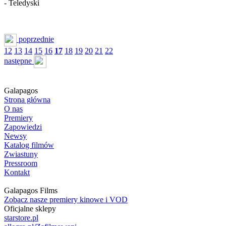
- Teledyski
poprzednie
12
13
14
15
16
17
18
19
20
21
22
następne
Galapagos
Strona główna
O nas
Premiery
Zapowiedzi
Newsy
Katalog filmów
Zwiastuny
Pressroom
Kontakt
Galapagos Films
Zobacz nasze premiery kinowe i VOD
Oficjalne sklepy
starstore.pl