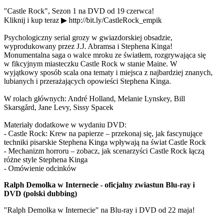
"Castle Rock", Sezon 1 na DVD od 19 czerwca!
Kliknij i kup teraz ▶ http://bit.ly/CastleRock_empik
Psychologiczny serial grozy w gwiazdorskiej obsadzie,
wyprodukowany przez J.J. Abramsa i Stephena Kinga!
Monumentalna saga o walce mroku ze światłem, rozgrywająca się
w fikcyjnym miasteczku Castle Rock w stanie Maine. W
wyjątkowy sposób scala ona tematy i miejsca z najbardziej znanych,
lubianych i przerażających opowieści Stephena Kinga.
W rolach głównych: André Holland, Melanie Lynskey, Bill
Skarsgård, Jane Levy, Sissy Spacek
Materiały dodatkowe w wydaniu DVD:
- Castle Rock: Krew na papierze – przekonaj się, jak fascynujące
techniki pisarskie Stephena Kinga wpływają na świat Castle Rock
- Mechanizm horroru – zobacz, jak scenarzyści Castle Rock łączą
różne style Stephena Kinga
- Omówienie odcinków
Ralph Demolka w Internecie - oficjalny zwiastun Blu-ray i
DVD (polski dubbing)
"Ralph Demolka w Internecie" na Blu-ray i DVD od 22 maja!