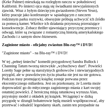
(Keke Palmer) mieszkają na rozległym ranczu w południowej
Kalifornii. Po śmierci ojca stają się świadkami niewyjaśnionych
zjawisk. Wraz z byłym dziecięcym gwiazdorem (Steven Yeun),
który pracuje jako konferansjer w sąsiadującym z ranczem
rodzinnym parku rozrywki, obsesyjnie próbują uchwycić ich źródło
za pomocą kamer. Wkrótce ich działania przynoszą przerażające
konsekwencje. Zobacz thriller ujawniający przyczynę przemocy i
odwagi, które są związane z romantyczną historią amerykańskiego
Zachodu i z samym show-biznesem.
Zaginione miasto - oficjalny zwiastun Blu-ray™ i DVD!
"Zaginione miasto" - na Blu-ray™ i DVD!
W tej „pełnej śmiechu" komedii przygodowej Sandra Bullock i
Channing Tatum tworzą niezwykle „wybuchowy duet”. Powieści
Loretty Sage pełne są starożytnych grobowców i niewiarygodnych
przygód, ale w prawdziwym życiu pisarka nie jest na nie gotowa.
Podczas trasy promującej książkę zostaje porwana przez
ekscentrycznego miliardera. Jest on przekonany, że Loretta może
doprowadzić go do mitycznego zaginionego miasta z kart swojej
ostatniej powieści. Z heroiczną misją ratunkową wyrusza Alan,
przystojny model z okładek jej książek. Wciągnięci w dziką
przygodę w dżungli bohaterowie będą musieli współpracować, aby
przetrwać i odnaleźć legendarny skarb, zanim ten przepadnie na