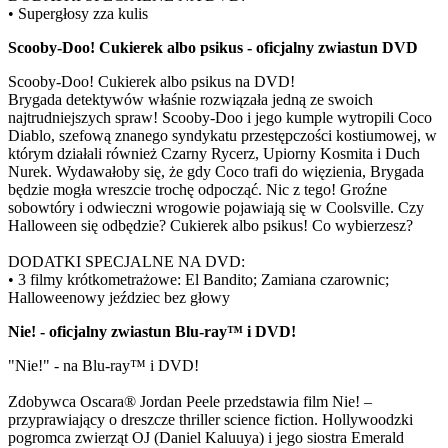
• Supergłosy zza kulis
Scooby-Doo! Cukierek albo psikus - oficjalny zwiastun DVD
Scooby-Doo! Cukierek albo psikus na DVD!
Brygada detektywów właśnie rozwiązała jedną ze swoich
najtrudniejszych spraw! Scooby-Doo i jego kumple wytropili Coco
Diablo, szefową znanego syndykatu przestępczości kostiumowej, w
którym działali również Czarny Rycerz, Upiorny Kosmita i Duch
Nurek. Wydawałoby się, że gdy Coco trafi do więzienia, Brygada
będzie mogła wreszcie trochę odpocząć. Nic z tego! Groźne
sobowtóry i odwieczni wrogowie pojawiają się w Coolsville. Czy
Halloween się odbędzie? Cukierek albo psikus! Co wybierzesz?
DODATKI SPECJALNE NA DVD:
• 3 filmy krótkometrażowe: El Bandito; Zamiana czarownic;
Halloweenowy jeździec bez głowy
Nie! - oficjalny zwiastun Blu-ray™ i DVD!
"Nie!" - na Blu-ray™ i DVD!
Zdobywca Oscara® Jordan Peele przedstawia film Nie! –
przyprawiający o dreszcze thriller science fiction. Hollywoodzki
pogromca zwierząt OJ (Daniel Kaluuya) i jego siostra Emerald