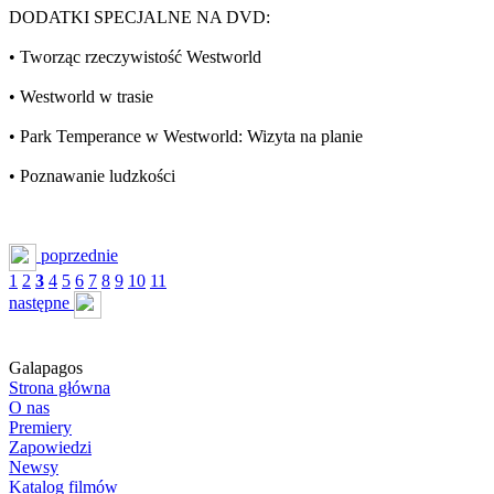
DODATKI SPECJALNE NA DVD:
• Tworząc rzeczywistość Westworld
• Westworld w trasie
• Park Temperance w Westworld: Wizyta na planie
• Poznawanie ludzkości
poprzednie
1
2
3
4
5
6
7
8
9
10
11
następne
Galapagos
Strona główna
O nas
Premiery
Zapowiedzi
Newsy
Katalog filmów