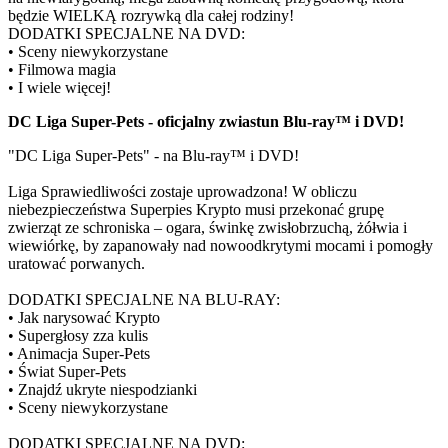
będzie WIELKĄ rozrywką dla całej rodziny!
DODATKI SPECJALNE NA DVD:
• Sceny niewykorzystane
• Filmowa magia
• I wiele więcej!
DC Liga Super-Pets - oficjalny zwiastun Blu-ray™ i DVD!
"DC Liga Super-Pets" - na Blu-ray™ i DVD!
Liga Sprawiedliwości zostaje uprowadzona! W obliczu
niebezpieczeństwa Superpies Krypto musi przekonać grupę
zwierząt ze schroniska – ogara, świnkę zwisłobrzuchą, żółwia i
wiewiórkę, by zapanowały nad nowoodkrytymi mocami i pomogły
uratować porwanych.
DODATKI SPECJALNE NA BLU-RAY:
• Jak narysować Krypto
• Supergłosy zza kulis
• Animacja Super-Pets
• Świat Super-Pets
• Znajdź ukryte niespodzianki
• Sceny niewykorzystane
DODATKI SPECJALNE NA DVD: