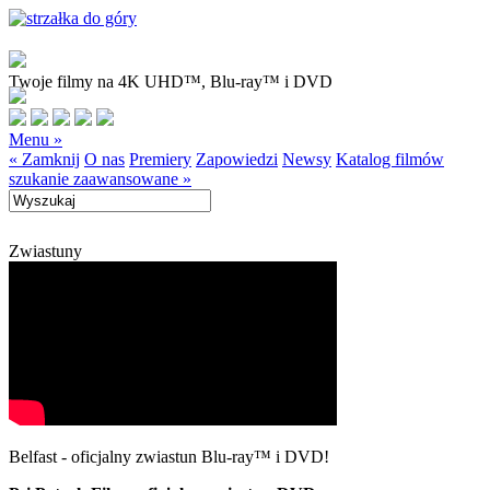
Twoje filmy na 4K UHD™, Blu-ray™ i DVD
Menu »
« Zamknij
O nas
Premiery
Zapowiedzi
Newsy
Katalog filmów
szukanie zaawansowane »
Zwiastuny
Belfast - oficjalny zwiastun Blu-ray™ i DVD!