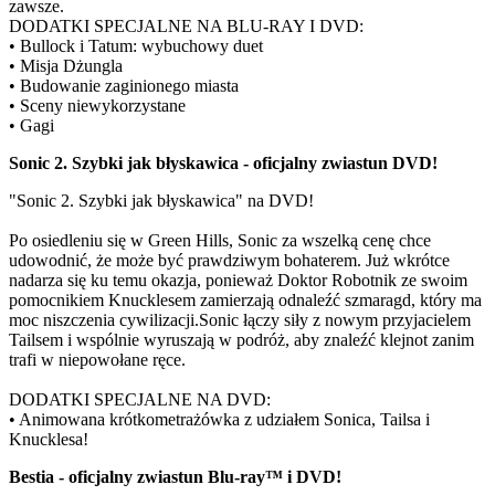
zawsze.
DODATKI SPECJALNE NA BLU-RAY I DVD:
• Bullock i Tatum: wybuchowy duet
• Misja Dżungla
• Budowanie zaginionego miasta
• Sceny niewykorzystane
• Gagi
Sonic 2. Szybki jak błyskawica - oficjalny zwiastun DVD!
"Sonic 2. Szybki jak błyskawica" na DVD!
Po osiedleniu się w Green Hills, Sonic za wszelką cenę chce
udowodnić, że może być prawdziwym bohaterem. Już wkrótce
nadarza się ku temu okazja, ponieważ Doktor Robotnik ze swoim
pomocnikiem Knucklesem zamierzają odnaleźć szmaragd, który ma
moc niszczenia cywilizacji.Sonic łączy siły z nowym przyjacielem
Tailsem i wspólnie wyruszają w podróż, aby znaleźć klejnot zanim
trafi w niepowołane ręce.
DODATKI SPECJALNE NA DVD:
• Animowana krótkometrażówka z udziałem Sonica, Tailsa i
Knucklesa!
Bestia - oficjalny zwiastun Blu-ray™ i DVD!