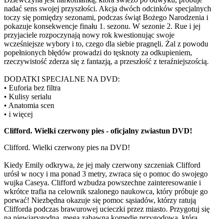
nadać sens swojej przyszłości. Akcja dwóch odcinków specjalnych
toczy się pomiędzy sezonami, podczas świąt Bożego Narodzenia i
pokazuje konsekwencje finału 1. sezonu. W sezonie 2. Rue i jej
przyjaciele rozpoczynają nowy rok kwestionując swoje
wcześniejsze wybory i to, czego dla siebie pragnęli. Żal z powodu
popełnionych błędów prowadzi do tęsknoty za odkupieniem,
rzeczywistość zderza się z fantazją, a przeszłość z teraźniejszością.
DODATKI SPECJALNE NA DVD:
• Euforia bez filtra
• Kulisy serialu
• Anatomia scen
• i więcej
Clifford. Wielki czerwony pies - oficjalny zwiastun DVD!
Clifford. Wielki czerwony pies na DVD!
Kiedy Emily odkrywa, że jej mały czerwony szczeniak Clifford
urósł w nocy i ma ponad 3 metry, zwraca się o pomoc do swojego
wujka Caseya. Clifford wzbudza powszechne zainteresowanie i
wkrótce trafia na celownik szalonego naukowca, który próbuje go
porwać! Niezbędna okazuje się pomoc sąsiadów, którzy ratują
Clifforda podczas brawurowej ucieczki przez miasto. Przygotuj się
na niewiarygodną, mega zabawną komedię przygodową, która