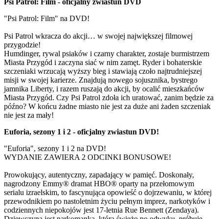
Psi Patrol: Film - oficjalny zwiastun DVD
"Psi Patrol: Film" na DVD!
Psi Patrol wkracza do akcji… w swojej największej filmowej
przygodzie!
Humdinger, rywal psiaków i czarny charakter, zostaje burmistrzem
Miasta Przygód i zaczyna siać w nim zamęt. Ryder i bohaterskie
szczeniaki wrzucają wyższy bieg i stawiają czoło najtrudniejszej
misji w swojej karierze. Znajdują nowego sojusznika, bystrego
jamnika Liberty, i razem ruszają do akcji, by ocalić mieszkańców
Miasta Przygód. Czy Psi Patrol zdoła ich uratować, zanim będzie za
późno? W końcu żadne miasto nie jest za duże ani żaden szczeniak
nie jest za mały!
Euforia, sezony 1 i 2 - oficjalny zwiastun DVD!
"Euforia", sezony 1 i 2 na DVD!
WYDANIE ZAWIERA 2 ODCINKI BONUSOWE!
Prowokujący, autentyczny, zapadający w pamięć. Doskonały,
nagrodzony Emmy® dramat HBO® oparty na przełomowym
serialu izraelskim, to fascynująca opowieść o dojrzewaniu, w której
przewodnikiem po nastoletnim życiu pełnym imprez, narkotyków i
codziennych niepokojów jest 17-letnia Rue Bennett (Zendaya).
Dziewczyna jest narkomanką, która świeżo po odwyku, próbuje