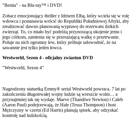
"Bestia" - na Blu-ray™ i DVD!
Zobacz emocjonujący thriller z Idrisem Elbą, który wciela się w rolę
wdowca i postanawia wrócić do Republiki Południowej Afryki, aby
zrealizować dawno planowaną wyprawę do rezerwatu dzikich
zwierząt. To, co miało być podróżą przynoszącą ukojenie jemu i
jego córkom, zamienia się w przerażającą walkę o przetrwanie.
Poluje na nich ogromny lew, który próbuje udowodnić, że na
sawannie jest tylko jeden łowca.
Westworld, Sezon 4 - oficjalny zwiastun DVD
"Westworld, Sezon 4"
Nagrodzony statuetką Emmy® serial Westworld powraca. 7 lat po
zakończeniu długotrwałej wojny ludzie są wreszcie wolni… a
przynajmniej tak się wydaje. Maeve (Thandiwe Newton) i Caleb
(Aaron Paul) podejrzewają, że Hale (Tessa Thompson) i host
Mężczyzny w czerni (Ed Harris) planują spisek, aby odzyskać
kontrolę nad ludzkością.